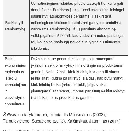
Už netiesiogines išlaidas privalo atsakyti tie, kurie gali
daryti šioms išlaidoms įtaką. Todėl svarbu jas teisingai
paskirstyti atsakomybės centrams. Paskirstant
Paskirstyti
netiesiogines išlaidas ir suteikiant gamybos padalinių
atsakomybę
vadovams atsakomybę už jų padalinio ekonominę
veiklą, galima užtikrinti, kad vadovai naudos paslaugas
tol, kol ribinė paslaugų nauda susilygins su ribinėmis
išlaidomis.
Priimti
Dažniausiai tie patys ištekliai gali būti naudojami
ekonominius
įvairioms veikloms vykdyti ir skirtingiems produktams
racionalaus
gaminti. Norint žinoti, kiek išteklių kokiems tikslams
išteklių
reikia skirti, būtina paskirstyti išlaidas, kad būtų matyti,
panaudojimo
kiek išlaidų tenka (arba turi tekti, jeigu veikla
ir
planuojama) atitinkamų įmonės padalinių veiklai vykdyti
paskirstymo
ir atitinkamiems produktams gaminti.
sprendimus
Šaltinis:
sudaryta autorių, remiantis Mackevičius (2003);
Tamulevičienė, Subačienė (2013), Kalčinskas, Jagminas (2014)