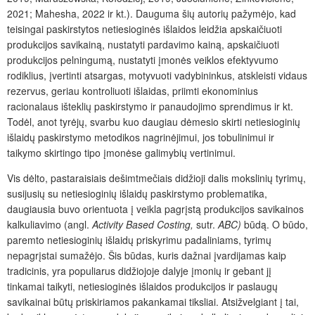
2021; Mahesha, 2022 ir kt.). Dauguma šių autorių pažymėjo, kad
teisingai paskirstytos netiesioginės išlaidos leidžia apskaičiuoti
produkcijos savikainą, nustatyti pardavimo kainą, apskaičiuoti
produkcijos pelningumą, nustatyti įmonės veiklos efektyvumo
rodiklius, įvertinti atsargas, motyvuoti vadybininkus, atskleisti vidaus
rezervus, geriau kontroliuoti išlaidas, priimti ekonominius
racionalaus išteklių paskirstymo ir panaudojimo sprendimus ir kt.
Todėl, anot tyrėjų, svarbu kuo daugiau dėmesio skirti netiesioginių
išlaidų paskirstymo metodikos nagrinėjimui, jos tobulinimui ir
taikymo skirtingo tipo įmonėse galimybių vertinimui.
Vis dėlto, pastaraisiais dešimtmečiais didžioji dalis mokslinių tyrimų,
susijusių su netiesioginių išlaidų paskirstymo problematika,
daugiausia buvo orientuota į veikla pagrįstą produkcijos savikainos
kalkuliavimo (angl.
Activity Based Costing,
sutr.
ABC)
būdą. O būdo,
paremto netiesioginių išlaidų priskyrimu padaliniams, tyrimų
nepagrįstai sumažėjo. Šis būdas, kuris dažnai įvardijamas kaip
tradicinis, yra populiarus didžiojoje dalyje įmonių ir gebant jį
tinkamai taikyti, netiesioginės išlaidos produkcijos ir paslaugų
savikainai būtų priskiriamos pakankamai tiksliai. Atsižvelgiant į tai,