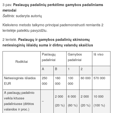
3 pav.
Paslaugų padalinių perkėlimo gamybos padaliniams
metodai
Šaltinis:
sudaryta autorių
Kiekvieno metodo taikymo principai pademonstruoti remiantis 2
lentelėje pateiktu pavyzdžiu.
2 lentelė.
Paslaugų ir gamybos padalinių skirstomų
netiesioginių išlaidų suma ir dirbtų valandų skaičius
Paslaugų
Gamybos
Iš viso
padaliniai
padaliniai
Rodikliai
A
B
1
2
Netiesioginės išlaidos
250
160
100
60 000
570 000
EUR
000
000
000
A paslaugų padalinio
2 000
6 000
2 000
10 000
veikla kituose
–
padaliniuose (dirbtos
(20 %)
(60 %)
(20 %)
(100 %)
valandos ir proc.)