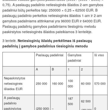
0,75). A paslaugų padalinio netiesioginės išlaidos 2-am gamybos
padaliniui būtų perkeltos taip: 250000 × 0,25 = 62500 EUR. B
paslaugų padalinio perkeltos netiesioginės išlaidos 1-am ir 2-am
gamybos padaliniams atitinkamai yra 96000 EUR ir 64000 EUR.
Paslaugų padalinių gamybos padaliniams tiesioginiu metodu
paskirstytos netiesioginės išlaidos pateikiamos 3 lentelėje.
3 lentelė.
Netiesioginių išlaidų perkėlimas iš paslaugų
padalinių į gamybos padalinius tiesioginiu metodu
Paslaugų padaliniai
Gamybos
Iš viso
padaliniai
A
B
1
2
Nepaskirstytos
100
netiesioginės
250 000
160 000
60 000
570 000
000
išlaidos EUR
A paslaugų
187
62 500
padalinio
500
paskirstytos
(250 000)
–
0
(250 000