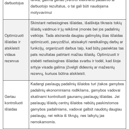
darbuotojus
darbuotojo rezultatus, o tai gali būti naudojama
motyvavimui
Skirstant netiesiogines išlaidas, išaiškėja tikrasis tokių
išlaidų vaidmuo ir jų reikšmė įmonės bei jos padalinių
Optimizuoti
veikloje. Tada atsiranda daugiau galimybių šias išlaidas
išlaidas ir
optimizuoti, pavyzdžiui, atsisakyti nereikalingų darbų ar
atskleisti
funkcijų, organizuoti darbus taip, kad būtų pasiektas tas
vidaus
pats rezultatas patiriant mažiau išlaidų. Optimizuoti ir
rezervus
stebėti netiesiogines išlaidas svarbu ir todėl, kad šioje
srityje visada galima įžvelgti didesnių ar mažesnių
rezervų, kuriuos būtina atskleisti.
Kadangi paslaugų padalinių išlaidos turi įtakos gamybos
padalinių ekonominiams rodikliams, gamybos vadovai
Geriau
skatinami kontroliuoti gaunamų paslaugų išlaidas. Jei
kontroliuoti
paslaugų išlaidų centrų išlaidos nebūtų paskirstomos
išlaidas
gamybos padaliniams, vadovai galbūt naudotų daugiau
paslaugų, nei reikia iš tikrųjų, nes laikytų jas
nemokamomis.