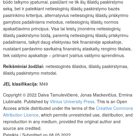
būdo taikymo ypatumai, pasiūlant ne tik šių išlaidų paskirstymo
seką, bet ir pateikiant netiesioginių išlaidų paskirstymo bazės
pasirinkimo kriterijus, alternatyvius netiesioginių išlaidų priskyrimo
gamybos padaliniams metodus, netiesioginių išlaidų normos
apskaičiavimo principus. Visa tai leistų įmonėms netiesioginių
išlaidų paskirstymo būdą, paremtą netiesioginių išlaidų priskyrimu
padaliniams, taikyti daug efektyviau tiek finansinėje apskaitoje,
nustatant pardavimo savikainą finansinių ataskaitų rengimo tikslais,
tiek valdymo apskaitoje – priimant įvairius valdymo sprendimus.
Reikšminiai žodžiai:
netiesioginės išlaidos, išlaidų paskirstymas,
išlaidų paskirstymo metodai.
JEL klasifikacija:
M49
Copyright © 2022 Daiva Tamulevičienė, Jonas Mackevičius, Ermina
Liubinaitė.
Published by
Vilnius University Press
. This is an Open
Access article distributed under the terms of the
Creative Commons
Attribution Licence
, which permits unrestricted use, distribution, and
reproduction in any medium, provided the original author and
source are credited.
Pateikta / Submitted on 08.05.2022