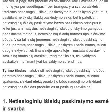
kad veikla pagrįstas produkcijos savikainos kalkuliavimas daugeliui
įmonių yra per sudėtingas ir per brangus, yra svarbu atskleisti
tradicinio netiesioginių išlaidų paskirstymo būdo taikymo ypatumus,
pasiūlant ne tik šių išlaidų paskirstymo seką, bet ir pateikiant
netiesioginių išlaidų paskirstymo bazės pasirinkimo principus ir
kriterijus, alternatyvius netiesioginių išlaidų priskyrimo gamybos
padaliniams metodus, netiesioginių išlaidų normos apskaičiavimo
būdus. Visa tai leistų įmonėms netiesioginių išlaidų paskirstymo
būdą, paremtą netiesioginių išlaidų priskyrimu padaliniams, taikyti
daug efektyviau tiek finansinėje apskaitoje – nustatant pardavimo
savikainą finansinių ataskaitų rengimo tikslais, tiek valdymo
apskaitoje – priimant įvairius valdymo sprendimus.
Tyrimo tikslas
– atskleisti netiesioginių išlaidų paskirstymo būdo,
paremto netiesioginių išlaidų priskyrimu padaliniams, taikymo
ypatumus, siekiant efektyvesnio šio būdo naudojimo priskiriant
netiesiogines išlaidas produkcijos ar paslaugų savikainai.
1. Netiesioginių išlaidų paskirstymo esmė
ir svarba