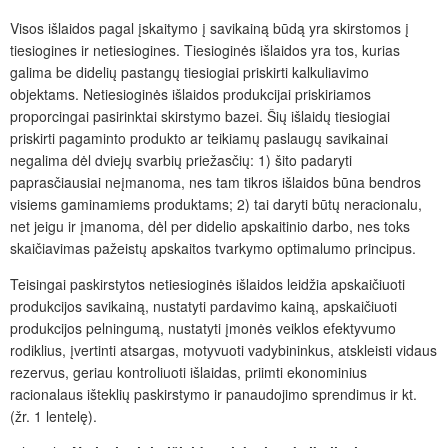
Visos išlaidos pagal įskaitymo į savikainą būdą yra skirstomos į
tiesiogines ir netiesiogines. Tiesioginės išlaidos yra tos, kurias
galima be didelių pastangų tiesiogiai priskirti kalkuliavimo
objektams. Netiesioginės išlaidos produkcijai priskiriamos
proporcingai pasirinktai skirstymo bazei. Šių išlaidų tiesiogiai
priskirti pagaminto produkto ar teikiamų paslaugų savikainai
negalima dėl dviejų svarbių priežasčių: 1) šito padaryti
paprasčiausiai neįmanoma, nes tam tikros išlaidos būna bendros
visiems gaminamiems produktams; 2) tai daryti būtų neracionalu,
net jeigu ir įmanoma, dėl per didelio apskaitinio darbo, nes toks
skaičiavimas pažeistų apskaitos tvarkymo optimalumo principus.
Teisingai paskirstytos netiesioginės išlaidos leidžia apskaičiuoti
produkcijos savikainą, nustatyti pardavimo kainą, apskaičiuoti
produkcijos pelningumą, nustatyti įmonės veiklos efektyvumo
rodiklius, įvertinti atsargas, motyvuoti vadybininkus, atskleisti vidaus
rezervus, geriau kontroliuoti išlaidas, priimti ekonominius
racionalaus išteklių paskirstymo ir panaudojimo sprendimus ir kt.
(žr. 1 lentelę).