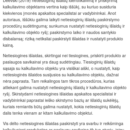
Deevski (2019) netiesioginių išlaidų identifikavimą ir priskyrimą
kalkuliavimo objektams vertina kaip iššūkį, su kuriuo susiduria
kiekvienos įmonės apskaitos specialistai ar vadybininkai. Anot
autoriaus, iššūkiu galima laikyti netiesioginių išlaidų paskirstymo
procedūrų sudėtingumą; sunkumus nustatyti netiesioginių išlaidų ir
kalkuliavimo objekto ryšį; paskirstymo laiko ir naudos santykio
disbalansą; riziką netiksliai paskirstyti išlaidas ir nustatyti produkto
kainą.
Netiesiogines išlaidas, skirtingai nei tiesiogines, priskirti produkto ar
paslaugos savikainai yra daug sudėtingiau. Tiesioginių išlaidų
sąsaja su kalkuliavimo objektu yra visiškai aiški, o nustatyti, kaip
netiesioginės išlaidos susijusios su kalkuliavimo objektu, dažnai
nėra paprasta. Tam reikalingos tam tikros procedūros, kurias
atliekant galima nustatyti netiesioginių išlaidų ir kalkuliavimo objekto
ryšį. Skirstydami netiesiogines išlaidas apskaitos specialistai ir
vadybininkai paprastai ieško skirstymo bazių ar išlaidų sukėlėjų,
kuriais remiantis būtų galima nustatyti, kokia netiesioginių išlaidų
dalis tenka vienam ar kitam kalkuliavimo objektui.
Vis dėlto netiesiogines išlaidas paskirstyti yra svarbu ir reikšminga
kalkuliuojant produkcijos ar paslaugų savikainą tik tuo atveju, jeigu