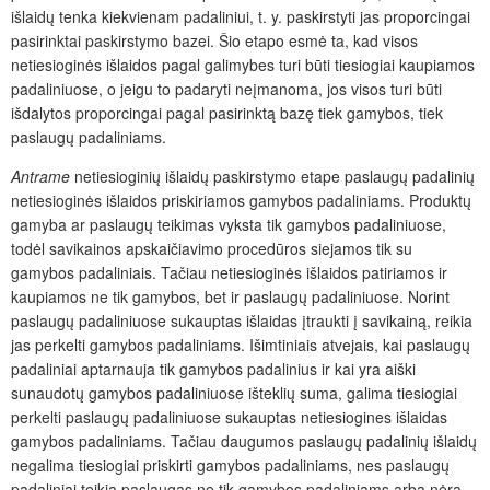
išlaidų tenka kiekvienam padaliniui, t. y. paskirstyti jas proporcingai
pasirinktai paskirstymo bazei. Šio etapo esmė ta, kad visos
netiesioginės išlaidos pagal galimybes turi būti tiesiogiai kaupiamos
padaliniuose, o jeigu to padaryti neįmanoma, jos visos turi būti
išdalytos proporcingai pagal pasirinktą bazę tiek gamybos, tiek
paslaugų padaliniams.
Antrame
netiesioginių išlaidų paskirstymo etape paslaugų padalinių
netiesioginės išlaidos priskiriamos gamybos padaliniams. Produktų
gamyba ar paslaugų teikimas vyksta tik gamybos padaliniuose,
todėl savikainos apskaičiavimo procedūros siejamos tik su
gamybos padaliniais. Tačiau netiesioginės išlaidos patiriamos ir
kaupiamos ne tik gamybos, bet ir paslaugų padaliniuose. Norint
paslaugų padaliniuose sukauptas išlaidas įtraukti į savikainą, reikia
jas perkelti gamybos padaliniams. Išimtiniais atvejais, kai paslaugų
padaliniai aptarnauja tik gamybos padalinius ir kai yra aiški
sunaudotų gamybos padaliniuose išteklių suma, galima tiesiogiai
perkelti paslaugų padaliniuose sukauptas netiesiogines išlaidas
gamybos padaliniams. Tačiau daugumos paslaugų padalinių išlaidų
negalima tiesiogiai priskirti gamybos padaliniams, nes paslaugų
padaliniai teikia paslaugas ne tik gamybos padaliniams arba nėra