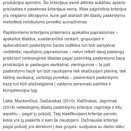
produkcijos apimtimi. Šio kriterijaus esmė atitinka aukščiau aptarto
priežasties ir pasekmės kriterijaus esmę. Kitas pagrindinis kriterijus
yra
neigiamo iškraipymo
, kuris gali atsirasti dėl išlaidų paskirstymo
metodikos netobulumo
poveikio sumažinimas.
Papildomiems kriterijams priskiriama
apskaitos paprastumas
–
apskaitos išlaidos, susidarančios renkant, grupuojant ir
apibendrinant paskirstymo bazės rodiklius turi būti santykinai
nedidelės;
naudojimo paprastumas –
neturi reikėti daug pastangų
priskiriant netiesiogines išlaidas pagal pasirinktą paskirstymo bazę
produkcijos ar paslaugos savikainai;
vieningumas
– ta pati
paskirstymo bazė turi būti naudojama tiek skaičiuojant planinę, tiek
faktinę savikainą;
vartotojų poreikiai –
pasirenkant paskirstymo
bazę turi būti atsižvelgiama į valdymo personalo patirties ir
kompetencijos lygį.
Lakis, Mackevičius, Gaižauskas (2010), Kalčinskas, Jagminas
(2014) netiesioginių išlaidų paskirstymo kriterijus nagrinėja ir kitu
aspektu – pagal jų pobūdį. Taip klasifikuojami kriterijai parodo,
kokia yra jų paskirtis ir kam jie naudojami. Dažniausiai kriterijai
pagal pobūdį yra skirstomi į šias grupes: susijusius su darbo laiku;