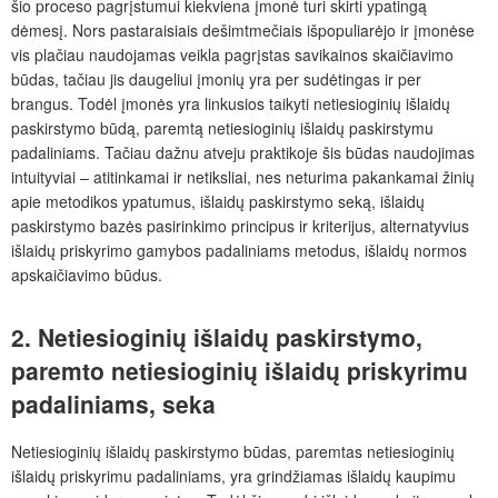
šio proceso pagrįstumui kiekviena įmonė turi skirti ypatingą
dėmesį. Nors pastaraisiais dešimtmečiais išpopuliarėjo ir įmonėse
vis plačiau naudojamas veikla pagrįstas savikainos skaičiavimo
būdas, tačiau jis daugeliui įmonių yra per sudėtingas ir per
brangus. Todėl įmonės yra linkusios taikyti netiesioginių išlaidų
paskirstymo būdą, paremtą netiesioginių išlaidų paskirstymu
padaliniams. Tačiau dažnu atveju praktikoje šis būdas naudojimas
intuityviai – atitinkamai ir netiksliai, nes neturima pakankamai žinių
apie metodikos ypatumus, išlaidų paskirstymo seką, išlaidų
paskirstymo bazės pasirinkimo principus ir kriterijus, alternatyvius
išlaidų priskyrimo gamybos padaliniams metodus, išlaidų normos
apskaičiavimo būdus.
2. Netiesioginių išlaidų paskirstymo,
paremto netiesioginių išlaidų priskyrimu
padaliniams, seka
Netiesioginių išlaidų paskirstymo būdas, paremtas netiesioginių
išlaidų priskyrimu padaliniams, yra grindžiamas išlaidų kaupimu