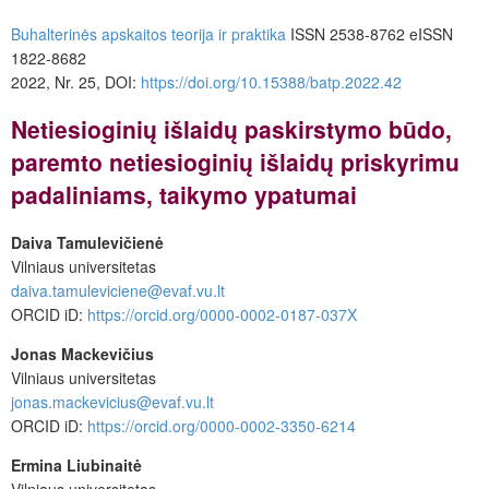
Buhalterinės apskaitos teorija ir praktika
ISSN 2538-8762 eISSN
1822-8682
2022, Nr. 25, DOI:
https://doi.org/10.15388/batp.2022.42
Netiesioginių išlaidų paskirstymo būdo,
paremto netiesioginių išlaidų priskyrimu
padaliniams, taikymo ypatumai
Daiva Tamulevičienė
Vilniaus universitetas
daiva.tamuleviciene@evaf.vu.lt
ORCID iD:
https://orcid.org/0000-0002-0187-037X
Jonas Mackevičius
Vilniaus universitetas
jonas.mackevicius@evaf.vu.lt
ORCID iD:
https://orcid.org/0000-0002-3350-6214
Ermina Liubinaitė
Vilniaus universitetas