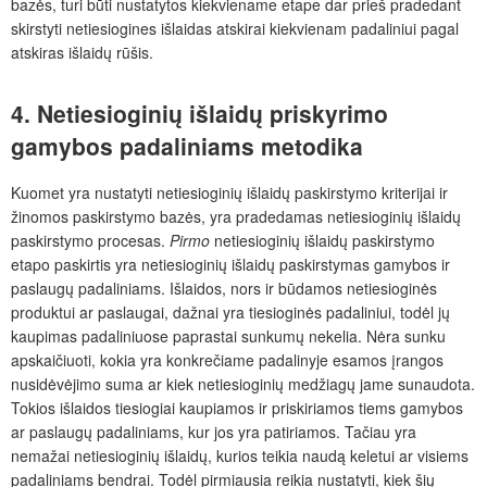
bazės, turi būti nustatytos kiekviename etape dar prieš pradedant
skirstyti netiesiogines išlaidas atskirai kiekvienam padaliniui pagal
atskiras išlaidų rūšis.
4. Netiesioginių išlaidų priskyrimo
gamybos padaliniams metodika
Kuomet yra nustatyti netiesioginių išlaidų paskirstymo kriterijai ir
žinomos paskirstymo bazės, yra pradedamas netiesioginių išlaidų
paskirstymo procesas.
Pirmo
netiesioginių išlaidų paskirstymo
etapo paskirtis yra netiesioginių išlaidų paskirstymas gamybos ir
paslaugų padaliniams. Išlaidos, nors ir būdamos netiesioginės
produktui ar paslaugai, dažnai yra tiesioginės padaliniui, todėl jų
kaupimas padaliniuose paprastai sunkumų nekelia. Nėra sunku
apskaičiuoti, kokia yra konkrečiame padalinyje esamos įrangos
nusidėvėjimo suma ar kiek netiesioginių medžiagų jame sunaudota.
Tokios išlaidos tiesiogiai kaupiamos ir priskiriamos tiems gamybos
ar paslaugų padaliniams, kur jos yra patiriamos. Tačiau yra
nemažai netiesioginių išlaidų, kurios teikia naudą keletui ar visiems
padaliniams bendrai. Todėl pirmiausia reikia nustatyti, kiek šių