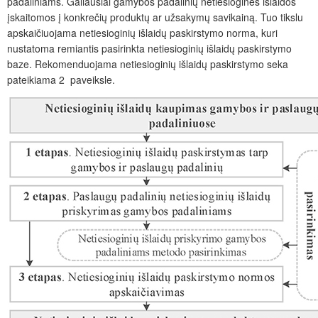
padaliniams. Galiausiai gamybos padalinių netiesioginės išlaidos
įskaitomos į konkrečių produktų ar užsakymų savikainą. Tuo tikslu
apskaičiuojama netiesioginių išlaidų paskirstymo norma, kuri
nustatoma remiantis pasirinkta netiesioginių išlaidų paskirstymo
baze. Rekomenduojama
netiesioginių išlaidų paskirstymo seka
pateikiama 2 paveiksle.