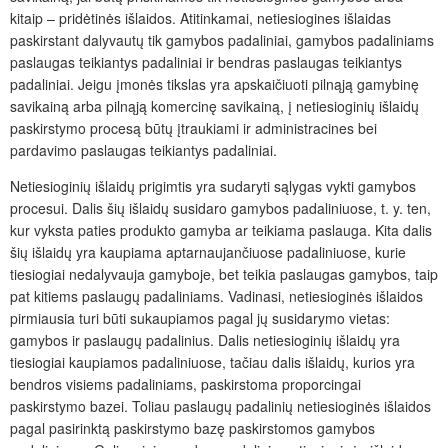
kitaip – pridėtinės išlaidos. Atitinkamai, netiesiogines išlaidas
paskirstant dalyvautų tik gamybos padaliniai, gamybos padaliniams
paslaugas teikiantys padaliniai ir bendras paslaugas teikiantys
padaliniai. Jeigu įmonės tikslas yra apskaičiuoti pilnąją gamybinę
savikainą arba pilnąją komercinę savikainą, į netiesioginių išlaidų
paskirstymo procesą būtų įtraukiami ir administracines bei
pardavimo paslaugas teikiantys padaliniai.
Netiesioginių išlaidų prigimtis yra sudaryti sąlygas vykti gamybos
procesui. Dalis šių išlaidų susidaro gamybos padaliniuose, t. y. ten,
kur vyksta paties produkto gamyba ar teikiama paslauga. Kita dalis
šių išlaidų yra kaupiama aptarnaujančiuose padaliniuose, kurie
tiesiogiai nedalyvauja gamyboje, bet teikia paslaugas gamybos, taip
pat kitiems paslaugų padaliniams. Vadinasi, netiesioginės išlaidos
pirmiausia turi būti sukaupiamos pagal jų susidarymo vietas:
gamybos ir paslaugų padalinius. Dalis netiesioginių išlaidų yra
tiesiogiai kaupiamos padaliniuose, tačiau dalis išlaidų, kurios yra
bendros visiems padaliniams, paskirstoma proporcingai
paskirstymo bazei. Toliau paslaugų padalinių netiesioginės išlaidos
pagal pasirinktą paskirstymo bazę paskirstomos gamybos