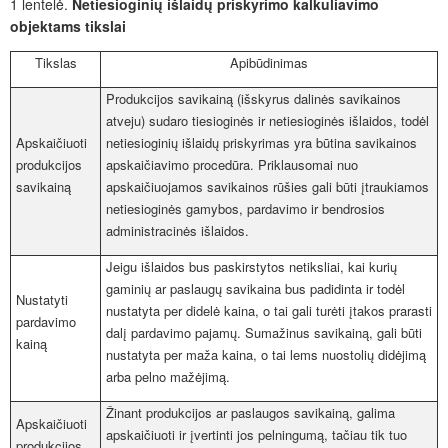
1
lentelė.
Netiesioginių išlaidų priskyrimo kalkuliavimo
objektams tikslai
Tikslas
Apibūdinimas
Produkcijos savikainą (išskyrus dalinės savikainos
atveju) sudaro tiesioginės ir netiesioginės išlaidos, todėl
Apskaičiuoti
netiesioginių išlaidų priskyrimas yra būtina savikainos
produkcijos
apskaičiavimo procedūra. Priklausomai nuo
savikainą
apskaičiuojamos savikainos rūšies gali būti įtraukiamos
netiesioginės gamybos, pardavimo ir bendrosios
administracinės išlaidos.
Jeigu išlaidos bus paskirstytos netiksliai, kai kurių
gaminių ar paslaugų savikaina bus padidinta ir todėl
Nustatyti
nustatyta per didelė kaina, o tai gali turėti įtakos prarasti
pardavimo
dalį pardavimo pajamų. Sumažinus savikainą, gali būti
kainą
nustatyta per maža kaina, o tai lems nuostolių didėjimą
arba pelno mažėjimą.
Žinant produkcijos ar paslaugos savikainą, galima
Apskaičiuoti
apskaičiuoti ir įvertinti jos pelningumą, tačiau tik tuo
produkcijos