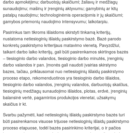
darbo apmokėjimu; darbuotojų skaičiumi; žaliavų ir medžiagų
sunaudojimu; mašinų ir įrenginių aktyvumu; gamybinių ar kitų
patalpų naudojimu; technologinėmis operacijomis ir jų skaičiumi;
gamybos priemonių naudojimo intensyvumu; laikotarpiu.
Pasirinkus tam tikroms išlaidoms skirstyti tinkamą kriterijų,
nustatoma netiesioginių išlaidų paskirstymo bazė. Bazė parodo
konkretų paskirstymo kriterijaus matavimo vienetą. Pavyzdžiui,
taikant darbo laiko kriterijų, gali būti pasirenkamos skirtingos bazės
– tiesioginio darbo valandos, tiesioginio darbo minutės, įrenginių
darbo valandos ir pan. Įmonės gali naudoti įvairias skirstymo
bazes, tačiau, priklausomai nuo netiesioginių išlaidų paskirstymo
proceso etapo, rekomenduotinos yra tiesioginio darbo išlaidos,
tiesioginio darbo valandos, įrenginių valandos, darbuotojų skaičius,
tiesioginių medžiagų sunaudojimo išlaidos, plotas, erdvė, įrenginių
balansinė vertė, pagamintos produkcijos vienetai, užsakymų
skaičius ir kt.
Svarbu pažymėti, kad netiesioginių išlaidų paskirstymo bazės turi
būti pasirenkamos visuose trijuose netiesioginių išlaidų paskirstymo
proceso etapuose, todėl bazės pasirinkimo kriterijai, o ir pačios