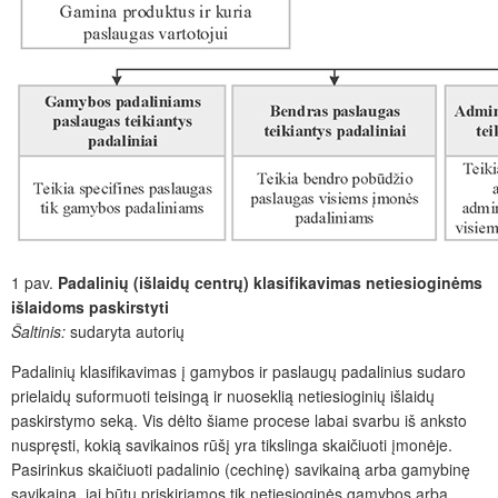
1 pav.
Padalinių (išlaidų centrų) klasifikavimas netiesioginėms
išlaidoms paskirstyti
Šaltinis:
sudaryta autorių
Padalinių klasifikavimas į gamybos ir paslaugų padalinius sudaro
prielaidų suformuoti teisingą ir nuoseklią netiesioginių išlaidų
paskirstymo seką. Vis dėlto šiame procese labai svarbu iš anksto
nuspręsti, kokią savikainos rūšį yra tikslinga skaičiuoti įmonėje.
Pasirinkus skaičiuoti padalinio (cechinę) savikainą arba gamybinę
savikainą, jai būtų priskiriamos tik netiesioginės gamybos arba