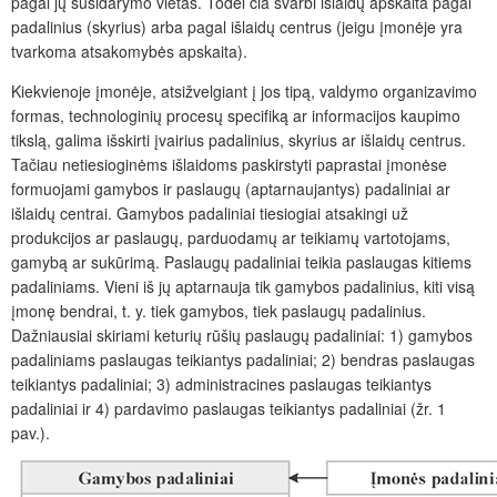
pagal jų susidarymo vietas. Todėl čia svarbi išlaidų apskaita pagal
padalinius (skyrius) arba pagal išlaidų centrus (jeigu įmonėje yra
tvarkoma atsakomybės apskaita).
Kiekvienoje įmonėje, atsižvelgiant į jos tipą, valdymo organizavimo
formas, technologinių procesų specifiką ar informacijos kaupimo
tikslą, galima išskirti įvairius padalinius, skyrius ar išlaidų centrus.
Tačiau netiesioginėms išlaidoms paskirstyti paprastai įmonėse
formuojami gamybos ir paslaugų (aptarnaujantys) padaliniai ar
išlaidų centrai. Gamybos padaliniai tiesiogiai atsakingi už
produkcijos ar paslaugų, parduodamų ar teikiamų vartotojams,
gamybą ar sukūrimą. Paslaugų padaliniai teikia paslaugas kitiems
padaliniams. Vieni iš jų aptarnauja tik gamybos padalinius, kiti visą
įmonę bendrai, t. y. tiek gamybos, tiek paslaugų padalinius.
Dažniausiai skiriami keturių rūšių paslaugų padaliniai: 1) gamybos
padaliniams paslaugas teikiantys padaliniai; 2) bendras paslaugas
teikiantys padaliniai; 3) administracines paslaugas teikiantys
padaliniai ir 4) pardavimo paslaugas teikiantys padaliniai (žr. 1
pav.).