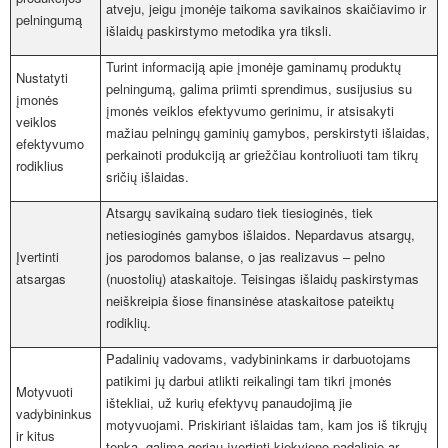
atveju, jeigu įmonėje taikoma savikainos skaičiavimo ir
pelningumą
išlaidų paskirstymo metodika yra tiksli.
Turint informaciją apie įmonėje gaminamų produktų
Nustatyti
pelningumą, galima priimti sprendimus, susijusius su
įmonės
įmonės veiklos efektyvumo gerinimu, ir atsisakyti
veiklos
mažiau pelningų gaminių gamybos, perskirstyti išlaidas,
efektyvumo
perkainoti produkciją ar griežčiau kontroliuoti tam tikrų
rodiklius
sričių išlaidas.
Atsargų savikainą sudaro tiek tiesioginės, tiek
netiesioginės gamybos išlaidos. Nepardavus atsargų,
Įvertinti
jos parodomos balanse, o jas realizavus – pelno
atsargas
(nuostolių) ataskaitoje. Teisingas išlaidų paskirstymas
neiškreipia šiose finansinėse ataskaitose pateiktų
rodiklių.
Padalinių vadovams, vadybininkams ir darbuotojams
patikimi jų darbui atlikti reikalingi tam tikri įmonės
Motyvuoti
ištekliai, už kurių efektyvų panaudojimą jie
vadybininkus
motyvuojami. Priskiriant išlaidas tam, kam jos iš tikrųjų
ir kitus
tenka, galima geriau įvertinti kiekvieno padalinio ar