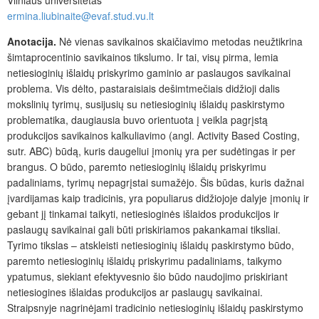
ermina.liubinaite@evaf.stud.vu.lt
Anotacija.
Nė vienas savikainos skaičiavimo metodas neužtikrina
šimtaprocentinio savikainos tikslumo. Ir tai, visų pirma, lemia
netiesioginių išlaidų priskyrimo gaminio ar paslaugos savikainai
problema. Vis dėlto, pastaraisiais dešimtmečiais didžioji dalis
mokslinių tyrimų, susijusių su netiesioginių išlaidų paskirstymo
problematika, daugiausia buvo orientuota į veikla pagrįstą
produkcijos savikainos kalkuliavimo (angl. Activity Based Costing,
sutr. ABC) būdą, kuris daugeliui įmonių yra per sudėtingas ir per
brangus. O būdo, paremto netiesioginių išlaidų priskyrimu
padaliniams, tyrimų nepagrįstai sumažėjo. Šis būdas, kuris dažnai
įvardijamas kaip tradicinis, yra populiarus didžiojoje dalyje įmonių ir
gebant jį tinkamai taikyti, netiesioginės išlaidos produkcijos ir
paslaugų savikainai gali būti priskiriamos pakankamai tiksliai.
Tyrimo tikslas – atskleisti netiesioginių išlaidų paskirstymo būdo,
paremto netiesioginių išlaidų priskyrimu padaliniams, taikymo
ypatumus, siekiant efektyvesnio šio būdo naudojimo priskiriant
netiesiogines išlaidas produkcijos ar paslaugų savikainai.
Straipsnyje nagrinėjami tradicinio netiesioginių išlaidų paskirstymo