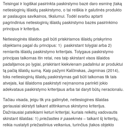
Teisingai ir logiškai pasirinkta paskirstymo bazė daro esminę įtaką
netiesioginių išlaidų paskirstymo, o tai reiškia ir galutinės produkto
ar paslaugos savikainos, tikslumui. Todėl svarbu aptarti
pagrindinius netiesioginių išlaidų paskirstymo bazės pasirinkimo
principus ir kriterijus.
Netiesioginės išlaidos gali būti priskiriamos išlaidų priskyrimo
objektams pagal du principus: 1) paskirstant tolygiai arba 2)
remiantis išlaidų paskirstymo kriterijais. Tolygaus paskirstymo
principas taikomas itin retai, nes taip skirstant visos išlaidos
padalijamos po lygiai, priskiriant kiekvienam padaliniui ar produktui
tą pačią išlaidų sumą. Kaip pažymi Kalčinskas, Jagminas (2014),
toks netiesioginių išlaidų paskirstymas gali būti taikomas tik tais
atvejais, kai išlaidoms paskirstyti neįmanoma parinkti jokio
adekvataus paskirstymo kriterijaus arba tai daryti būtų neracionalu.
Tačiau visada, jeigu tik yra galimybė, netiesiogines išlaidas
geriausiai skirstyti taikant atitinkamus skirstymo kriterijus.
Dažniausiai pateikiami keturi kriterijai, kuriais reikėtų vadovautis
skirstant išlaidas: 1)
priežasties ir pasekmės
– taikant šį kriterijų,
reikia nustatyti priežastinius veiksnius, turinčius įtakos objekto