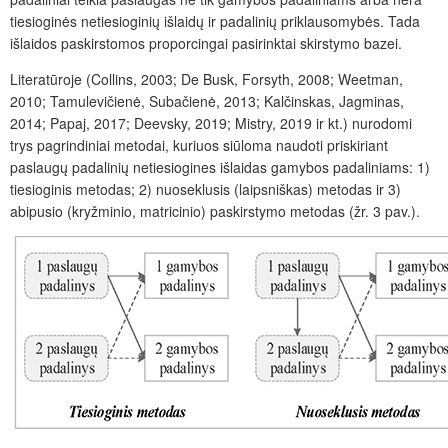
tiesioginės netiesioginių išlaidų ir padalinių priklausomybės. Tada
išlaidos paskirstomos proporcingai pasirinktai skirstymo bazei.
Literatūroje (Collins, 2003; De Busk, Forsyth, 2008; Weetman,
2010; Tamulevičienė, Subačienė, 2013; Kalčinskas, Jagminas,
2014; Papaj, 2017; Deevsky, 2019; Mistry, 2019 ir kt.) nurodomi
trys pagrindiniai metodai, kuriuos siūloma naudoti priskiriant
paslaugų padalinių netiesiogines išlaidas gamybos padaliniams: 1)
tiesioginis metodas; 2) nuoseklusis (laipsniškas) metodas ir 3)
abipusio (kryžminio, matricinio) paskirstymo metodas (žr. 3 pav.).