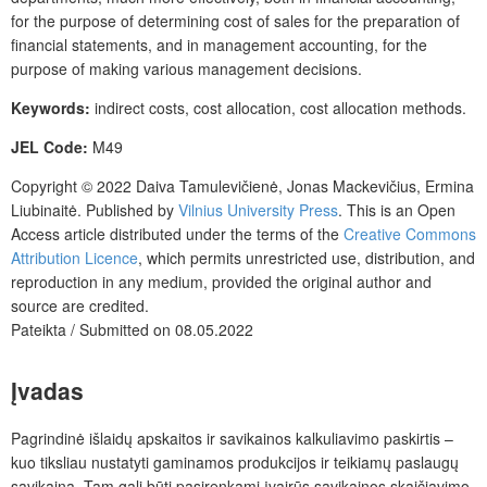
for the purpose of determining cost of sales for the preparation of
financial statements, and in management accounting, for the
purpose of making various management decisions.
Keywords:
indirect costs, cost allocation, cost allocation methods.
JEL Code:
M49
Copyright © 2022 Daiva Tamulevičienė, Jonas Mackevičius, Ermina
Liubinaitė.
Published by
Vilnius University Press
. This is an Open
Access article distributed under the terms of the
Creative Commons
Attribution Licence
, which permits unrestricted use, distribution, and
reproduction in any medium, provided the original author and
source are credited.
Pateikta / Submitted on 08.05.2022
Įvadas
Pagrindinė išlaidų apskaitos ir savikainos kalkuliavimo paskirtis –
kuo tiksliau nustatyti gaminamos produkcijos ir teikiamų paslaugų
savikainą. Tam gali būti pasirenkami įvairūs savikainos skaičiavimo