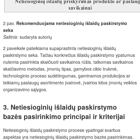
2 pav.
Rekomenduojama netiesioginių išlaidų paskirstymo
seka
Šaltinis:
sudaryta autorių
2 paveiksle pateikiama supaprastinta netiesioginių išlaidų
paskirstymo seka. Tačiau konkrečius išlaidų paskirstymo ypatumus
nulemia pasirinkta skaičiuoti savikainos rūšis, taikomas savikainos
skaičiavimo metodas, įmonių tipas, gamybos ciklo trukmė,
technologinio proceso sudėtingumas, gaminamos produkcijos ar
teikiamų paslaugų asortimento įvairovė, įvairios kitos įmonių veiklos
organizavimo sąlygos.
3. Netiesioginių išlaidų paskirstymo
bazės pasirinkimo principai ir kriterijai
Netiesioginių išlaidų paskirstymo procese ypatingai svarbus
aspektas yra netiesioginių išlaidų paskirstymo bazės pasirinkimas.