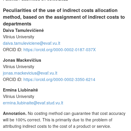
Peculiarities of the use of indirect costs allocation
method, based on the assignment of indirect costs to
departments
Daiva Tamulevičienė
Vilnius University
daiva.tamuleviciene@evaf.vu.lt
ORCID iD:
https://orcid.org/0000-0002-0187-037X
Jonas Mackevičius
Vilnius University
jonas.mackevicius@evaf.vu.lt
ORCID iD:
https://orcid.org/0000-0002-3350-6214
Ermina Liubinaitė
Vilnius University
ermina.liubinaite@evaf.stud.vu.lt
Annotation.
No costing method can guarantee that cost accuracy
will be 100% correct. This is primarily due to the problem of
attributing indirect costs to the cost of a product or service.