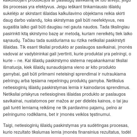
šis procesas yra efektyvus. Jeigu ieškant tinkamiausio išlaidų
sukėlėjo ar skirstant išlaidas kalkuliavimo objektams reikia skirti
daug darbo valandų, toks skirstymas gali būti neefektyvus, nes
sugaišta laiko gali būti daugiau nei gauta naudos. Tada tikslingiau
pasirinkti kitą skirstymo bazę ar metodą, kuriam nereikėtų tiek laiko
sąnaudų. Tačiau tada susiduriama su rizika netiksliai paskirstyti
išlaidas. Tik esant tiksliai produkto ar paslaugos savikainai, įmonės
vadovai ar vadybininkai gali įvertinti, kurie produktai yra pelningi, o
kurie – ne. Kai išlaidų paskirstymo sistema nepakankamai tiksliai
išmatuoja, kiek išlaidų sunaudojama vieno ar kito produkto
gamybai, gali būti priimami neteisingi sprendimai ir nutraukiama
pelningų arba tęsiama nepelningų produktų gamyba. Netikslus
netiesioginių išlaidų paskirstymas lemia ir kainodaros sprendimus.
Netiksliai priskyrus netiesiogines išlaidas produkto ar paslaugos
savikainai, nustatomos per mažos ar per didelės kainos, o tai jau
gali turėti lemiamą reikšmę ne tik pardavimo pajamų, pelno ar
pelningumo rodikliams, bet ir įmonės veiklos tęstinumui.
Taigi, netiesioginių išlaidų paskirstymas yra sudėtingas procesas,
kurio rezultato tikslumas lemia įmonės finansinius rezultatus, todėl