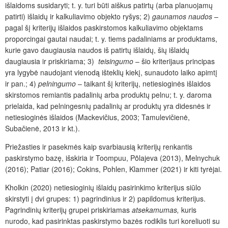
išlaidoms susidaryti; t. y. turi būti aiškus patirtų (arba planuojamų
patirti) išlaidų ir kalkuliavimo objekto ryšys; 2)
gaunamos naudos
–
pagal šį kriterijų išlaidos paskirstomos kalkuliavimo objektams
proporcingai gautai naudai; t. y. tiems padaliniams ar produktams,
kurie gavo daugiausia naudos iš patirtų išlaidų, šių išlaidų
daugiausia ir priskiriama; 3)
teisingumo
– šio kriterijaus principas
yra lygybė naudojant vienodą išteklių kiekį, sunaudoto laiko apimtį
ir pan.; 4)
pelningumo
– taikant šį kriterijų, netiesioginės išlaidos
skirstomos remiantis padalinių arba produktų pelnu; t. y. daroma
prielaida, kad pelningesnių padalinių ar produktų yra didesnės ir
netiesioginės išlaidos (Mackevičius, 2003; Tamulevičienė,
Subačienė, 2013 ir kt.).
Priežasties ir pasekmės kaip svarbiausią kriterijų renkantis
paskirstymo bazę, išskiria ir Toompuu, Põlajeva (2013), Melnychuk
(2016); Patiar (2016); Cokins, Pohlen, Klammer (2021) ir kiti tyrėjai.
Kholkin (2020) netiesioginių išlaidų pasirinkimo kriterijus siūlo
skirstyti į dvi grupes: 1) pagrindinius ir 2) papildomus kriterijus.
Pagrindinių kriterijų grupei priskiriamas
atsekamumas,
kuris
nurodo, kad pasirinktas paskirstymo bazės rodiklis turi koreliuoti su