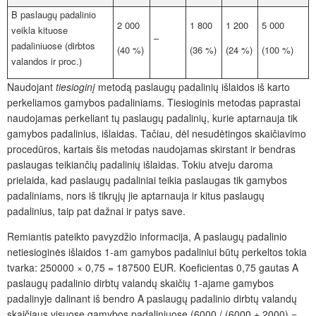
B paslaugų padalinio
2 000
1 800
1 200
5 000
veikla kituose
–
padaliniuose (dirbtos
(40 %)
(36 %)
(24 %)
(100 %)
valandos ir proc.)
Naudojant
tiesioginį
metodą paslaugų padalinių išlaidos iš karto
perkeliamos gamybos padaliniams. Tiesioginis metodas
paprastai
naudojamas perkeliant tų paslaugų padalinių, kurie aptarnauja tik
gamybos padalinius, išlaidas. Tačiau, dėl nesudėtingos skaičiavimo
procedūros, kartais šis metodas naudojamas skirstant ir bendras
paslaugas teikiančių padalinių išlaidas. Tokiu atveju daroma
prielaida, kad paslaugų padaliniai teikia paslaugas tik gamybos
padaliniams, nors iš tikrųjų jie aptarnauja ir kitus paslaugų
padalinius, taip pat dažnai ir patys save.
Remiantis pateikto pavyzdžio informacija, A paslaugų padalinio
netiesioginės išlaidos 1-am gamybos padaliniui būtų perkeltos tokia
tvarka: 250000 × 0,75 = 187500 EUR. Koeficientas 0,75 gautas A
paslaugų padalinio dirbtų valandų skaičių 1-ajame gamybos
padalinyje dalinant iš bendro A paslaugų padalinio dirbtų valandų
skaičiaus visuose gamybos padaliniuose (6000 / (6000 + 2000) =