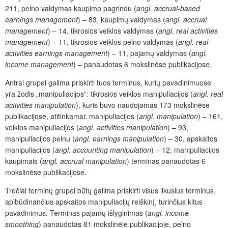
211, pelno valdymas kaupimo pagrindu (
angl.
accrual-based
earnings management
) – 83, kaupimų valdymas
(
angl. accrual
management
) – 14,
tikrosios veiklos valdymas
(
angl. real activities
management
) – 11,
tikrosios veiklos pelno valdymas (
angl.
real
activities earnings management
) – 11,
pajamų valdymas
(
angl.
income management
) –
panaudotas 6 mokslinėse publikacijose.
Antrai grupei galima priskirti tuos terminus, kurių pavadinimuose
yra žodis „manipuliacijos“: tikrosios veiklos manipuliacijos (
angl. real
activities manipulation
), kuris buvo naudojamas 173 mokslinėse
publikacijose, atitinkamai: manipuliacijos (
angl.
manipulation
) – 161,
veiklos manipuliacijos (
angl.
activities manipulation
) – 93,
manipuliacijos pelnu (
angl.
earnings manipulation
) – 30,
apskaitos
manipuliacijos (
angl.
accounting manipulation
) – 12,
manipuliacijos
kaupimais (
angl.
accrual manipulation
)
terminas panaudotas 6
mokslinėse publikacijose.
Trečiai terminų grupei būtų galima priskirti visus likusius terminus,
apibūdinančius apskaitos manipuliacijų reiškinį, turinčius kitus
pavadinimus. Terminas pajamų išlyginimas (
angl.
income
smoothing
) panaudotas 81 mokslinėje publikacijoje, pelno