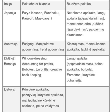
Italija
Politiche di bilancio
Biudžeto politika
Japonija
Furyo Kessan, Funshoku,
Netinkama apskaita, langų
Kara-uri, Mae-daoshi
apdaila (apipavidalinimas),
manekenas arba „tuščias
išpardavimas“, pardavimų
skatinimas
Australija
Fudging, Manipulative
Klastojimas, manipuliacinė
accounting, Feral accounting
apskaita, laukinė apskaita
Didžioji
Window-dressing,
Langų apdaila
Britanija
Accounting for profits,
(apipavidalinimas), pelno
Bubbles, Enronitis, creative
apskaita, burbulai,
book-keeping
Enronitas, kūrybinė
buhalterija
Lietuva
Kūrybinė apskaita,
pozityvioji kūrybinė apskaita,
manipuliacinė kūrybinė
apskaita, pelno valdymas