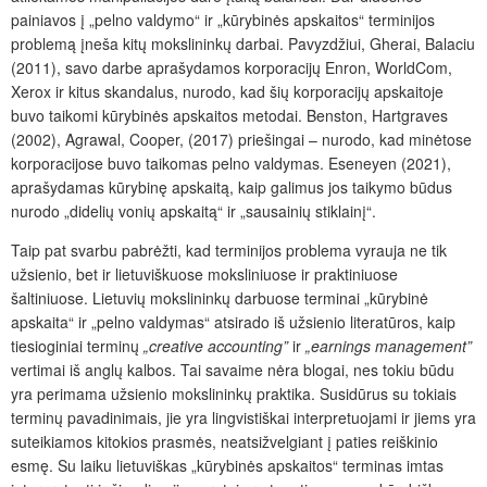
painiavos į „pelno valdymo“ ir „kūrybinės apskaitos“ terminijos
problemą įneša kitų mokslininkų darbai. Pavyzdžiui, Gherai, Balaciu
(2011), savo darbe aprašydamos korporacijų Enron, WorldCom,
Xerox ir kitus skandalus, nurodo, kad šių korporacijų apskaitoje
buvo taikomi kūrybinės apskaitos metodai. Benston, Hartgraves
(2002), Agrawal, Cooper, (2017) priešingai – nurodo, kad minėtose
korporacijose buvo taikomas pelno valdymas. Eseneyen (2021),
aprašydamas kūrybinę apskaitą, kaip galimus jos taikymo būdus
nurodo „didelių vonių apskaitą“ ir „sausainių stiklainį“.
Taip pat svarbu pabrėžti, kad terminijos problema vyrauja ne tik
užsienio, bet ir lietuviškuose moksliniuose ir praktiniuose
šaltiniuose. Lietuvių mokslininkų darbuose terminai „kūrybinė
apskaita“ ir „pelno valdymas“ atsirado iš užsienio literatūros, kaip
tiesioginiai terminų
„creative accounting”
ir
„earnings management”
vertimai iš anglų kalbos. Tai savaime nėra blogai, nes tokiu būdu
yra perimama užsienio mokslininkų praktika. Susidūrus su tokiais
terminų pavadinimais, jie yra lingvistiškai interpretuojami ir jiems yra
suteikiamos kitokios prasmės, neatsižvelgiant į paties reiškinio
esmę. Su laiku lietuviškas „kūrybinės apskaitos“ terminas imtas