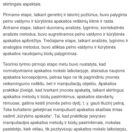
skirtingais aspektais.
Pirmame etape, taikant genetinį ir istorinį požiūrius, buvo palyginta
pelno valdymo ir kūrybinės apskaitos reiškinių kilmė ir raida.
Antrame etape, taikant duomenų analizės, lyginimo, kontekstinės
analizės metodus, buvo sugretinamos pelno valdymo ir kūrybinės
apskaitos apibrėžtys. Trečiajame etape, taikant analizės, lyginimo ir
analogijos metodus, buvo atliktas pelno valdymo ir kūrybinės
apskaitos naudojamų būdų palyginimas.
Teorinio tyrimo pirmojo etapo metu buvo nustatyta, kad
normatyviniame apskaitos mokslo laikotarpyje, atsiradus naujoms
apskaitos koncepcijoms, pelnas tapo ne tik pagrindiniu įmonės
veiksmingumo rodikliu, bet ir manipuliacijų objektu. Apskaitos
praktikai įžvelgė, kad tvarkant įmonės apskaitą, taikant skirtingus
apskaitos metodų ir būdų pasirinkimus, apskaitos standartų
rėmuose, galima keisti įmonės pelno dydį, t. y. gauti iliuzinį pelną.
Toks buhalterio gebėjimas manipuliuoti apskaitos skaičiais imtas
vadinti „kūrybine apskaita“. Tai, kad praktikoje įsivyravo
manipuliacijos apskaitos metodų ir būdų pasirinkimais, mokslas
pastebėjo, kiek vėliau, tik pozityviuoju apskaitos mokslo laikotarpiu,