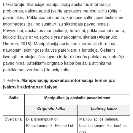
Literatūroje, tiriančioje manipuliacijų apskaitos informacija
problemas, galima aptikti įvairių apskaitos manipuliacijų rūšių ir
pavadinimų. Priklausomai nuo to, kuriuose šaltiniuose ieškosime
informacijos, galime susidurti su skirtingais pavadinimais.
Pavyzdžiui, apskaitos manipuliacijų terminai, priklausomai nuo to,
kokioje šalyje ar valstybėje yra naudojami, skiriasi (Akpanuko,
Umoren, 2018). Manipuliacijų apskaitos informacija terminai,
naudojami skirtingose šalyse pateikiami 1 lentelėje. Siekiant
išvengti terminijos iškraipymo ir dar didesnės painiavos, lentelėje
pavadinimai pateikiami originalo kalba bei šalia atitinkamai
pateikiamas vertimas į lietuvių kalbą.
1 lentelė.
Manipuliacijų apskaitos informacija terminijos
įvairovė skirtingose šalyse
Šalis
Manipuliacijų apskaita pavadinimas
Originalo kalba
Lietuvių kalba
Šveicarija
Bilanzmanipulation,
Manipuliacijos balansu
,
Bilanzkosmetik, Heisse Luft
balanso kosmetika, karštas
oras