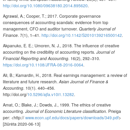
http://doi.org/10.1080/09638180.2014.895620
.
Agrawal, A.; Cooper, T.; 2017. Corporate governance
consequences of accounting scandals: evidence from top
management, CFO and auditor turnover.
Quarterly Journal of
Finance
. 7(1), 1
–
41.
http://doi.org/10.1142/S2010139216500142
.
Akpanuko, E. E.; Umoren, N. J., 2018. The influence of creative
accounting on the credibility of accounting reports.
Journal of
Financial Reporting and Accounting
. 16(2), 292–310.
https://doi.org/10.1108/JFRA-08-2016-0064
.
Ali, B.; Kamardin, H., 2018. Real earnings management: a review of
literature and future research.
Asian Journal of Finance &
Accounting
. 10(1). 440–456.
http://doi.org/
10.5296/ajfa.v10i1.13282
.
Amat, O.; Blake, J.; Dowds, J., 1999. The ethics of creative
accounting.
Journal of Economic Literature classification.
Prieiga
per: <http://
www.econ.upf.edu/docs/papers/downloads/349.pdf
>
[žiūrėta 2020-06-13]