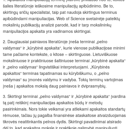
šalies literatūroje ieškosime manipuliacijų apibūdinimo. Be to,
skirtingų sričių specialistai, taip pat naudoja skirtingus terminus
apibūdindami manipuliacijas. Web of Science svetainėje pateiktų
mokslinių publikacijų analizė parodė, kad ir tarp mokslininkų
manipuliacijos apskaita yra vadinamos skirtingai.
2. Daugiausiai painiavos literatūroje įneša terminai „pelno
valdymas“ ir „kūrybinė apskaita“, kurie vienose publikacijose minimi
tame pačiame kontekste, o kitose – skirtinguose. Lietuviškuose
moksliniuose ir praktiniuose šaltiniuose terminai „kūrybinė apskaita“
ir „pelno valdymas“ lingvistiškai interpretuojami. „Kūrybinės
apskaitos“ terminas tapatinamas su kūrybiškumu, o „pelno
valdymas“ su įmonės valdymu ir vadyba. Tokių terminų vartojimas
įneša į apskaitos mokslą daug painiavos ir dviprasmybių.
3. Skirtingi terminai „pelno valdymas“ ir „kūrybinė apskaita“ įvardina
tą patį reiškinį manipuliacijas apskaitos būdų ir metodų
pasirinkimais. Nors tokie veiksmai yra atliekami apskaitos standartų
rėmuose, tačiau jų pagalba finansinėse ataskaitose atvaizduojamas
tikrovės neatitinkantis pelnos dydis. Skirtingi pavadinimai atsirado
dėl to, kad apskaitos moksle ir praktikoje galimybė manipuliuoti