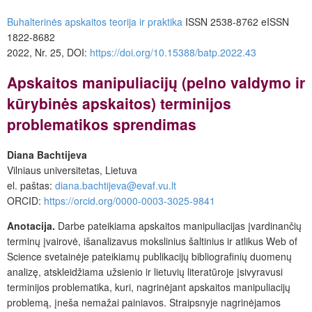
Buhalterinės apskaitos teorija ir praktika
ISSN 2538-8762 eISSN
1822-8682
2022, Nr. 25, DOI:
https://doi.org/10.15388/batp.2022.43
Apskaitos
manipuliacijų (pelno valdymo ir
kūrybinės apskaitos) terminijos
problematikos sprendimas
Diana Bachtijeva
Vilniaus universitetas, Lietuva
el. paštas:
diana.bachtijeva@evaf.vu.lt
ORCID:
https://orcid.org/0000-0003-3025-9841
Anotacija.
Darbe pateikiama apskaitos manipuliacijas įvardinančių
terminų įvairovė, išanalizavus mokslinius šaltinius ir atlikus Web of
Science svetainėje pateikiamų publikacijų bibliografinių duomenų
analizę, atskleidžiama užsienio ir lietuvių literatūroje įsivyravusi
terminijos problematika, kuri, nagrinėjant apskaitos manipuliacijų
problemą, įneša nemažai painiavos. Straipsnyje nagrinėjamos