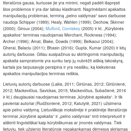
literatūros gausa, kuriuose jie yra minimi, negali padėti išspręsti
šios problemos ir yra dar labiau klaidinanti. Nagrinėdami apskaitos
manipuliacijų problemas, terminą „pelno valdymas“ savo darbuose
naudoja Schipper (1989); Healy, Wahlen (1999); Dechow, Skinner
(2000); Giroux (2004);
Mulford
,
Comiskey
(2005) ir kt. „Kūrybinės
apskaitos“ terminas naudojamas Merchant, Rockness (1994);
Archer (1996); Amat, Blake, Dowds (1999); Belkaoui (2004);
Gherai, Balaciu (2011); Bhasin (2016); Gupta, Kumar (2020) ir kitų
autorių darbuose. Giliau susipažinus su skirtingomis manipuliacijų
apskaita sampratomis yra sunku tarp jų nubrėžti aiškią takoskyrą,
kartais jos tarpusavyje persipina ir yra neaišku, ką kiekvienas
apskaitos manipuliacijos terminas reiškia.
Lietuvių autorių darbuose (Lakis, 2011; Giriūnas, 2012; Giriūnienė,
2012; Mackevičius, Savickas, 2015; Mackevičius, Subačienė, 2016
ir kt.) daugiausiai naudojamas terminas „kūrybinė apskaita“. Ir tik
pavieniai autoriai (Rudžionienė, 2012; Katutytė, 2021) užsimena
apie pelno valdymą. Lietuviškoje mokslinėje ir praktinėje literatūroje
terminai „kūrybinė apskaita“ ir „pelno valdymas“ imti interpretuoti ir
aiškinti lingvistiškai kaip kūrybiškumas ar įmonės valdymas. Tiek
lietuvių, tiek užsienio literatūroje nepakankamas dėmesys skiriamas