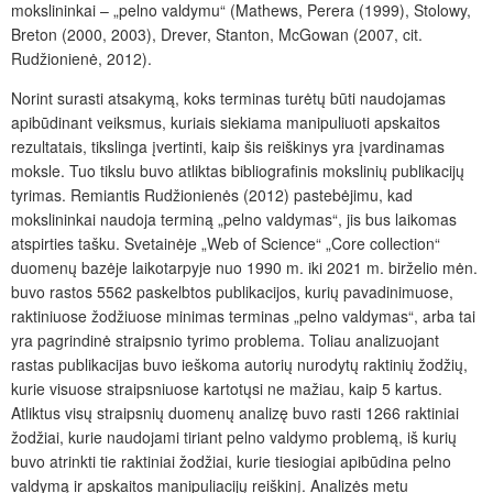
mokslininkai – „pelno valdymu“ (Mathews, Perera (1999), Stolowy,
Breton (2000, 2003), Drever, Stanton, McGowan (2007, cit.
Rudžionienė, 2012).
Norint surasti atsakymą, koks terminas turėtų būti naudojamas
apibūdinant veiksmus, kuriais siekiama manipuliuoti apskaitos
rezultatais, tikslinga įvertinti, kaip šis reiškinys yra įvardinamas
moksle. Tuo tikslu buvo atliktas bibliografinis mokslinių publikacijų
tyrimas. Remiantis Rudžionienės (2012) pastebėjimu, kad
mokslininkai naudoja terminą „pelno valdymas“, jis bus laikomas
atspirties tašku. Svetainėje „Web of Science“ „Core collection“
duomenų bazėje laikotarpyje nuo 1990 m. iki 2021 m. birželio mėn.
buvo rastos 5562 paskelbtos publikacijos, kurių pavadinimuose,
raktiniuose žodžiuose minimas terminas „pelno valdymas“, arba tai
yra pagrindinė straipsnio tyrimo problema. Toliau analizuojant
rastas publikacijas buvo ieškoma autorių nurodytų raktinių žodžių,
kurie visuose straipsniuose kartotųsi ne mažiau, kaip 5 kartus.
Atliktus visų straipsnių duomenų analizę buvo rasti 1266 raktiniai
žodžiai, kurie naudojami tiriant pelno valdymo problemą, iš kurių
buvo atrinkti tie raktiniai žodžiai, kurie tiesiogiai apibūdina pelno
valdymą ir apskaitos manipuliacijų reiškinį. Analizės metu