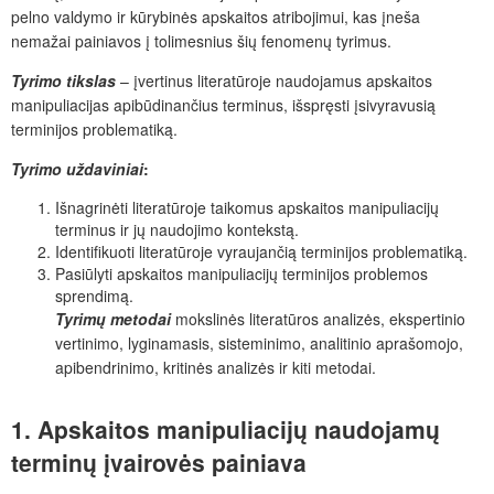
pelno valdymo ir kūrybinės apskaitos atribojimui, kas įneša
nemažai painiavos į tolimesnius šių fenomenų tyrimus.
Tyrimo tikslas
– įvertinus literatūroje naudojamus apskaitos
manipuliacijas apibūdinančius terminus, išspręsti įsivyravusią
terminijos problematiką.
Tyrimo uždaviniai
:
Išnagrinėti literatūroje taikomus apskaitos manipuliacijų
terminus ir jų naudojimo kontekstą.
Identifikuoti literatūroje vyraujančią terminijos problematiką.
Pasiūlyti apskaitos manipuliacijų terminijos problemos
sprendimą.
Tyrimų metodai
mokslinės literatūros analizės, ekspertinio
vertinimo, lyginamasis, sisteminimo, analitinio aprašomojo,
apibendrinimo, kritinės analizės ir kiti metodai.
1. Apskaitos manipuliacijų naudojamų
terminų įvairovės painiava