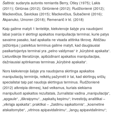
Šaltinis
: sudaryta autorės remiantis Berry, Otley (1975); Lakis
(2011); Giriūnas (2012); Giriūnienė (2012); Rudžionienė (2012);
Mackevičius, Savickas (2015); Mackevičius, Subačienė (2016);
Akpanuko, Umoren (2018); Remenarič ir kt. (2018)
Kaip galime matyti 1 lentelėje, kiekvienoje šalyje yra naudojami
labai įvairūs ir skirtingi apskaitos manipuliacija terminai, kurie patys
savaime pasako, kad apskaita ne visada atitinka tikrovę. Atidžiau
įsižiūrėjus į pateiktus terminus galime matyti, kad daugiausiai
pasikartojantys terminai yra „pelno valdymas“ ir „kūrybinė apskaita“.
Lietuviškoje literatūroje, apibūdinant apskaitos manipuliacijas,
dažniausiai aptinkamas terminas „kūrybinė apskaita“.
Nors kiekvienoje šalyje yra naudojama skirtinga apskaitos
manipuliacijų terminija, reikėtų pažymėti ir tai, kad skirtingų sričių
specialistai taip pat naudoja skirtingus terminus. Rudžionienė
(2012) atkreipia dėmesį, kad veiksmus, kuriais siekiama
manipuliuoti apskaitos rezultatais, žurnalistai vadina „manipuliacija“,
„apgaule“, „iškraipymu“, „sąskaitų kepimu“; investicijų analitikai –
„vikriąja apskaita“; praktikai – „žaidimu sąskaitomis“, „kosmetine
atskaitomybe“, „vitrinos apipavidalinimu“, „langų apipavidalinimu“;