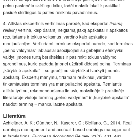
pelnu pastebėta skirtingu laiku, todėl mokslininkai ir praktikai
pasiūlė skirtingus to paties reiškinio pavadinimus.
4. Atliktas ekspertinis vertinimas parodė, kad ekspertai
tiriamą
reiškinį
vertina, kaip darantį neigiamą įtaką apskaitai ir apskaitos
rezultatams ir tokius veiksmus įvardino kaip apskaitos
manipuliacijas. Vertindami terminus ekspertai nurodė, kad terminas
„pelno valdymas“ labiausiai asocijuojasi su gebėjimu efektyviai
valdyti įmonės turtą bei išteklius ir pasirinkti tokius valdymo
sprendimus, kurie padeda įmonei uždirbti didesnį pelną. Terminas
„kūrybinė apskaita“ – su gebėjimu kūrybiškai tvarkyti įmonės
apskaitą. Ekspertų manymu, tiriamam reiškiniui įvardinti
tinkamiausias terminas yra manipuliacinė apskaita. Remiantis
atliktu tyrimu, rekomenduojama lietuvių mokslinėje ir praktinėje
literatūroje vietoje terminų „pelno valdymas“ ir „kūrybinė apskaita“
naudoti terminą – manipuliacinė apskaita.
Literatūra
Achleitner, A. K.; Günther, N.; Kaserer, C.; Siciliano, G., 2014. Real
earnings management and accrual
–
based earnings management
in family firms.
European Accounting Review
. 23(3), 431
–
461.