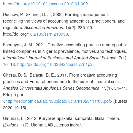
https://doi.org/10.1016/j.jacceco.2010.01.002
.
Dechow, P.; Skinner, D. J., 2000. Earnings management:
reconciling the views of accounting academics, practitioners, and
regulators.
Accounting Horizons
. 14(2), 235–50.
http://doi.org/
10.2139/ssrn.218959
.
Eseneyen, J. M., 2021. Creative accounting practice among public
limited companies in Nigeria: prevalence, motives and techniques.
International Journal of Business and Applied Social Science
. 7(1),
10–18.
http://dx.doi.org/10.33642/ijbass.v7n1p2
.
Gherai, D. S.; Balaciu, D. E., 2011. From creative accounting
practices and Enron phenomenon to the current financial crisis.
Annales Universitatis Apulensis Series Oeconomica
. 13(1), 34
–
41.
Prieiga per:
<
http://oeconomica.uab.ro/upload/lucrari/1320111/03.pdf
> [žiūrėta
2020-10-15]
Giriūnas, L., 2012. Kūrybinė apskaita: samprata, tikslai ir vieta.
Įžvalgos
. 1(7). Utena: UAB „Utenos indra“.