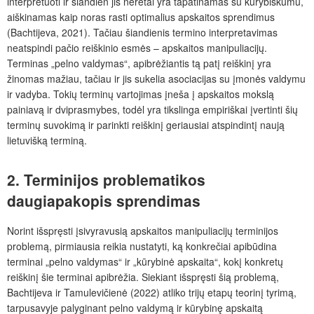
interpretuoti ir šiandien jis neretai yra tapatinamas su kūrybiškumu,
aiškinamas kaip noras rasti optimalius apskaitos sprendimus
(Bachtijeva, 2021). Tačiau šiandienis termino interpretavimas
neatspindi pačio reiškinio esmės – apskaitos manipuliacijų.
Terminas „pelno valdymas“, apibrėžiantis tą patį reiškinį yra
žinomas mažiau, tačiau ir jis sukelia asociacijas su įmonės valdymu
ir vadyba. Tokių terminų vartojimas įneša į apskaitos mokslą
painiavą ir dviprasmybes, todėl yra tikslinga empiriškai įvertinti šių
terminų suvokimą ir parinkti reiškinį geriausiai atspindintį naują
lietuvišką terminą.
2. Terminijos problematikos
daugiapakopis sprendimas
Norint išspręsti įsivyravusią apskaitos manipuliacijų terminijos
problemą, pirmiausia reikia nustatyti, ką konkrečiai apibūdina
terminai „pelno valdymas“ ir „kūrybinė apskaita“, kokį konkretų
reiškinį šie terminai apibrėžia. Siekiant išspręsti šią problemą,
Bachtijeva ir Tamulevičienė (2022) atliko trijų etapų teorinį tyrimą,
tarpusavyje palyginant pelno valdymą ir kūrybinę apskaitą