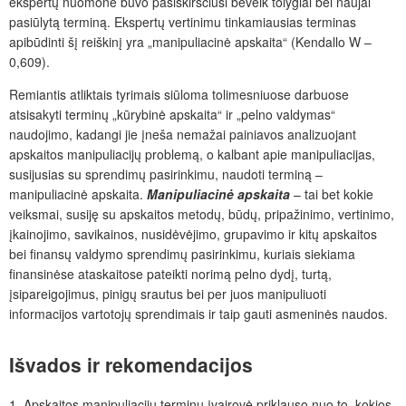
ekspertų nuomonė buvo pasiskirsčiusi beveik tolygiai bei naujai
pasiūlytą terminą. Ekspertų vertinimu tinkamiausias terminas
apibūdinti šį reiškinį yra „manipuliacinė apskaita“ (Kendallo W –
0,609).
Remiantis atliktais tyrimais siūloma tolimesniuose darbuose
atsisakyti terminų „kūrybinė apskaita“ ir „pelno valdymas“
naudojimo, kadangi jie įneša nemažai painiavos analizuojant
apskaitos manipuliacijų problemą, o kalbant apie manipuliacijas,
susijusias su sprendimų pasirinkimu, naudoti terminą –
manipuliacinė apskaita.
Manipuliacinė apskaita
– tai bet kokie
veiksmai, susiję su apskaitos metodų, būdų, pripažinimo, vertinimo,
įkainojimo, savikainos, nusidėvėjimo, grupavimo ir kitų apskaitos
bei finansų valdymo sprendimų pasirinkimu, kuriais siekiama
finansinėse ataskaitose pateikti norimą pelno dydį, turtą,
įsipareigojimus, pinigų srautus bei per juos manipuliuoti
informacijos vartotojų sprendimais ir taip gauti asmeninės naudos.
Išvados ir
rekomendacijos
1. Apskaitos manipuliacijų terminų įvairovė priklauso nuo to, kokios