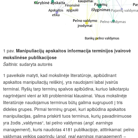
1 pav.
Manipuliacijų apskaitos informacija terminijos įvairovė
mokslinėse publikacijose
Šaltinis
: sudaryta autorės
1 paveiksle matyti, kad mokslinėje literatūroje, apibūdinant
apskaitos manipuliacijų reiškinį, yra naudojami labai įvairūs
terminai. Ryšių tarp terminų spalvos apibūdina, kuriuo laikotarpiu
nagrinėjami vieni ar kiti probleminiai klausimai. Visus mokslinėje
literatūroje naudojamus terminus būtų galima sugrupuoti į tris
dideles grupes. Pirmai terminų grupei, kuri apibūdina apskaitos
manipuliacijas, galima priskirti tuos terminus, kurių pavadinimuose
yra žodis „valdymas“, tai pelno valdymas (
angl.
earnings
management
), kuris naudotas 4181 publikacijoje, atitinkamai: pelno
valdymas veiklos pagrindu (
angl
. real earnings management
) –