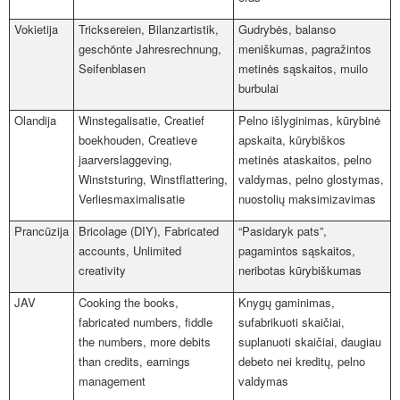
Vokietija
Tricksereien, Bilanzartistik,
Gudr
ybės, balanso
geschönte Jahresrechnung,
meniškumas, pagražintos
Seifenblasen
metinės sąskaitos, muilo
burbulai
Olandija
Winstegalisatie, Creatief
Pelno išlyginimas, kūrybinė
boekhouden, Creatieve
apskaita, kūrybiškos
jaarverslaggeving,
metinės ataskaitos, pelno
Winststuring, Winstflattering,
valdymas, pelno glostymas,
Verliesmaximalisatie
nuostolių maksimizavimas
Prancūzija
Bricolage (DIY), Fabricated
“Pasidaryk pats”,
accounts, Unlimited
pagamintos sąskaitos,
creativity
neribotas kūrybiškumas
JAV
Cooking the books,
Knygų gaminimas,
fabricated numbers, fiddle
sufabrikuoti skaičiai,
the numbers, more debits
suplanuoti skaičiai, daugiau
than credits, earnings
debeto nei kreditų, pelno
management
valdymas