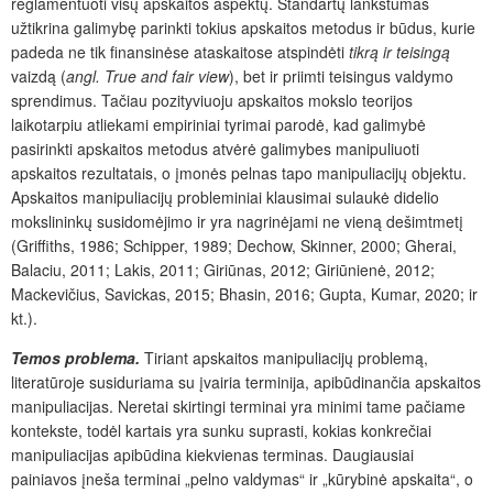
reglamentuoti visų apskaitos aspektų. Standartų lankstumas
užtikrina galimybę parinkti tokius apskaitos metodus ir būdus, kurie
padeda ne tik finansinėse ataskaitose atspindėti
tikrą ir teisingą
vaizdą (
angl. True and fair view
), bet ir priimti teisingus valdymo
sprendimus. Tačiau pozityviuoju apskaitos mokslo teorijos
laikotarpiu atliekami empiriniai tyrimai parodė, kad galimybė
pasirinkti apskaitos metodus atvėrė galimybes manipuliuoti
apskaitos rezultatais, o įmonės pelnas tapo manipuliacijų objektu.
Apskaitos manipuliacijų probleminiai klausimai sulaukė didelio
mokslininkų susidomėjimo ir yra nagrinėjami ne vieną dešimtmetį
(Griffiths, 1986; Schipper, 1989; Dechow, Skinner, 2000; Gherai,
Balaciu, 2011; Lakis, 2011; Giriūnas, 2012; Giriūnienė, 2012;
Mackevičius, Savickas, 2015; Bhasin, 2016; Gupta, Kumar, 2020; ir
kt.).
Temos problema.
Tiriant apskaitos manipuliacijų problemą,
literatūroje susiduriama su įvairia terminija, apibūdinančia apskaitos
manipuliacijas. Neretai skirtingi terminai yra minimi tame pačiame
kontekste, todėl kartais yra sunku suprasti, kokias konkrečiai
manipuliacijas apibūdina kiekvienas terminas. Daugiausiai
painiavos įneša terminai „pelno valdymas“ ir „kūrybinė apskaita“, o