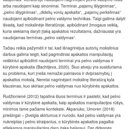
arba naudojami kaip sinonimai. Terminai „pajamų išlyginimas“,
„pelno išlyginimas“, „didelių vonių apskaita“, „pajamų perkėlimas“
naudojami apibūdinant pelno valdymo technikas. Taigi galima dalyti
išvadą, kad mokslinėje literatūroje, apibūdinant žmogaus veiklą,
kuria siekiamą daryti įtaką apskaitos rezultatams, dažniausiai yra
naudojamas terminas „pelno valdymas“.
Tačiau reikia pažymėti ir tai, kad išnagrinėjus autorių mokslinius
darbus galima teigti, kad pagrindiniai apskaitos manipuliacijų
reiškiniui apibūdinti naudojami terminai yra pelno valdymas ir
kūrybinė apskaita (Bachtijeva, 2020). Šiuo atveju yra susiduriama
su problema, kuri įneša nemažai painiavos ir dviprasmybių į
apskaitos mokslą. Neretai nagrinėjant mokslinę literatūrą kyla
klausimas, kuo skiriasi pelno valdymas nuo kūrybinės apskaitos.
Rudžionienė (2012) tapatina šiuos terminus ir pastebi, kad pelno
valdymas ir kūrybinė apskaita, kaip apskaitos manipuliacijos rūšys,
minimos tame pačiame kontekste. Akpanuko, Umoren (2018)
priešingai – įžvelgia skirtumus ir nurodo, kad pelno valdymas yra
nukreiptas į pelno straipsnius, o kūrybinės apskaitos pagalba
atliekamos manipuliacijos daro įtaką balansui. Dar didesnės