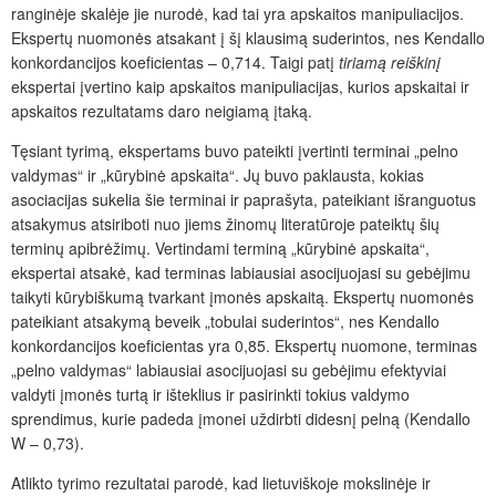
ranginėje skalėje jie nurodė, kad tai yra apskaitos manipuliacijos.
Ekspertų nuomonės atsakant į šį klausimą suderintos, nes Kendallo
konkordancijos koeficientas – 0,714. Taigi patį
tiriamą reiškinį
ekspertai įvertino kaip apskaitos manipuliacijas, kurios apskaitai ir
apskaitos rezultatams daro neigiamą įtaką.
Tęsiant tyrimą, ekspertams buvo pateikti įvertinti terminai „pelno
valdymas“ ir „kūrybinė apskaita“. Jų buvo paklausta, kokias
asociacijas sukelia šie terminai ir paprašyta, pateikiant išranguotus
atsakymus atsiriboti nuo jiems žinomų literatūroje pateiktų šių
terminų apibrėžimų. Vertindami terminą „kūrybinė apskaita“,
ekspertai atsakė, kad terminas labiausiai asocijuojasi su gebėjimu
taikyti kūrybiškumą tvarkant įmonės apskaitą. Ekspertų nuomonės
pateikiant atsakymą beveik „tobulai suderintos“, nes Kendallo
konkordancijos koeficientas yra 0,85. Ekspertų nuomone, terminas
„pelno valdymas“ labiausiai asocijuojasi su gebėjimu efektyviai
valdyti įmonės turtą ir išteklius ir pasirinkti tokius valdymo
sprendimus, kurie padeda įmonei uždirbti didesnį pelną (Kendallo
W – 0,73).
Atlikto tyrimo rezultatai parodė, kad lietuviškoje mokslinėje ir