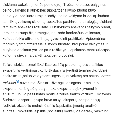
siekiama pakeisti įmonės pelno dydį. Trečiame etape, palyginus
pelno valdymo ir kūrybinės apskaitos taikymo būdus buvo
nustatyta, kad literatūroje aprašyti pelno valdymo būdai apibūdina
tam tikrą veiksmų sistemą, apskaitos pasirinkimų strategiją, siekiant
tam tikro apskaitos rezultato. O kūrybinės apskaitos taikymo būdai,
tarsi detalizuoja šią strategiją ir nurodo konkrečius veiksmus,
kuriuos reikia atlikti, norint ją įgyvendinti praktikoje. Apibendrinant
teorinio tyrimo rezultatus, autorės nustatė, kad pelno valdymas ir
kūrybinė apskaita yra tas pats reiškinys – apskaitos manipuliacijos,
kuriomis siekiama daryti įtaką pelno dydžiui.
Toliau, siekiant empiriškai išspręsti šią problemą, buvo atliktas
ekspertinis vertinimas, kurio tikslas yra įvertinti terminų „kūrybinė
apskaita“ ir „pelno valdymas“ lingvistinį suvokimą bei paties
tiriamo
[1]
reiškinio
suvokimą
.
Siekiant išvengti tiesioginio kontakto su
ekspertu, kuris galėtų daryti įtaką eksperto objektyvumui ir
atvirumui buvo pasirinktas neakivaizdinis skalės vertinimų metodas.
Sudarant ekspertų grupę buvo taikyti ekspertų kompetencijų
rodikliai: eksperto mokslinė sritis (apskaita, įmonių analizė,
auditas), mokslinis laipsnis (socialinių mokslų daktaras), paskelbtų