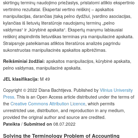
skirtingų terminų naudojimo priežastys, pristatomi atlikto ekspertinio
vertinimo rezultatai. Ekspertai vertino reiškinį – apskaitos
manipuliacijas, darančias įtaką pelno dydžiui, įvardino asociacijas,
kylančias iš lietuvių literatūroje naudojamų terminų „pelno
valdymas“ ir „kūrybinė apskaita“. Ekspertų manymu labiausiai
reiškinį atspindintis lietuviškas terminas yra manipuliacinė apskaita.
Straipsnyje pateikiamas atliktos literatūros analizės pagrindu
sukonstruotas manipuliacinės apskaitos apibrėžimas.
Reikšminiai žodžiai:
apskaitos manipuliacijos, kūrybinė apskaita,
pelno valdymas, manipuliacinė apskaita.
JEL klasifikacija:
M 49
Copyright © 2022 Diana Bachtijeva.
Published by
Vilnius University
Press
. This is an Open Access article distributed under the terms of
the
Creative Commons Attribution Licence
, which permits
unrestricted use, distribution, and reproduction in any medium,
provided the original author and source are credited.
Pateikta
/
Submitted on
08.07.2022
Solving
the Terminology Problem of Accounting