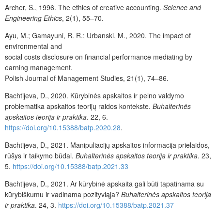
Archer, S., 1996. The ethics of creative accounting.
Science and
Engineering Ethics
, 2(1), 55
–
70.
Ayu, M.; Gamayuni, R. R.; Urbanski, M., 2020. The impact of
environmental and
social costs disclosure on financial performance mediating by
earning management.
Polish Journal of Management Studies, 21(1), 74
–
86.
Bachtijeva, D., 2020. Kūrybinės apskaitos ir pelno valdymo
problematika apskaitos teorijų raidos kontekste.
Buhalterinės
apskaitos teorija ir praktika
. 22, 6.
https://doi.org/10.15388/batp.2020.28
.
Bachtijeva, D., 2021. Manipuliacijų apskaitos informacija prielaidos,
rūšys ir taikymo būdai.
Buhalterinės apskaitos teorija ir praktika
. 23,
5.
https://doi.org/
10.15388/batp.2021.33
Bachtijeva, D., 2021. Ar kūrybinė apskaita gali būti tapatinama su
kūrybiškumu ir vadinama pozityviąja?
Buhalterinės apskaitos teorija
ir praktika
. 24, 3.
https://doi.org/10.15388/batp.2021.37