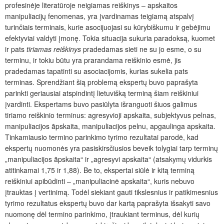
profesinėje literatūroje neigiamas reiškinys – apskaitos
manipuliacijų fenomenas, yra įvardinamas teigiamą atspalvį
turinčiais terminais, kurie asocijuojasi su kūrybiškumu ir gebėjimu
efektyviai valdyti įmonę. Tokia situacija sukuria paradoksą, kuomet
ir pats
tiriamas reiškinys
pradedamas sieti ne su jo esme, o su
terminu, ir tokiu būtu yra prarandama reiškinio esmė, jis
pradedamas tapatinti su asociacijomis, kurias sukelia pats
terminas. Sprendžiant šią problemą ekspertų buvo paprašyta
parinkti geriausiai atspindintį lietuvišką terminą šiam reiškiniui
įvardinti. Ekspertams buvo pasiūlyta išranguoti šiuos galimus
tiriamo reiškinio terminus: agresyvioji apskaita, subjektyvus pelnas,
manipuliacijos ãpskaita, manipuliacijos pelnu, apgaulinga apskaita.
Tinkamiausio termino parinkimo tyrimo rezultatai parodė, kad
ekspertų nuomonės yra pasiskirsčiusios beveik tolygiai tarp terminų
„manipuliacijos ãpskaita“ ir „agresyvi apskaita“ (atsakymų vidurkis
atitinkamai 1,75 ir 1,88). Be to, ekspertai siūlė ir kitą terminą
reiškiniui apibūdinti – „manipuliacinė apskaita“, kuris nebuvo
įtrauktas į vertinimą. Todėl siekiant gauti tikslesnius ir patikimesnius
tyrimo rezultatus ekspertų buvo dar kartą paprašyta išsakyti savo
nuomonę dėl termino parinkimo, įtraukiant terminus, dėl kurių