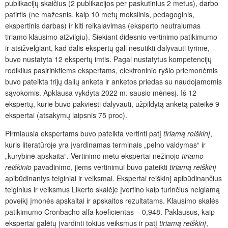
publikacijų skaičius (2 publikacijos per paskutinius 2 metus), darbo
patirtis (ne mažesnis, kaip 10 metų mokslinis, pedagoginis,
ekspertinis darbas) ir kiti reikalavimas (eksperto neutralumas
tiriamo klausimo atžvilgiu). Siekiant didesnio vertinimo patikimumo
ir atsižvelgiant, kad dalis ekspertų gali nesutikti dalyvauti tyrime,
buvo nustatyta 12 ekspertų imtis. Pagal nustatytus kompetencijų
rodiklius pasirinktiems ekspertams, elektroninio ryšio priemonėmis
buvo pateikta trijų dalių anketa ir anketos priedas su naudojamomis
sąvokomis. Apklausa vykdyta 2022 m. sausio mėnesį. Iš 12
ekspertų, kurie buvo pakviesti dalyvauti, užpildytą anketą pateikė 9
ekspertai (atsakymų laipsnis 75 proc).
Pirmiausia ekspertams buvo pateikta vertinti patį
tiriamą reiškinį
,
kuris literatūroje yra įvardinamas terminais „pelno valdymas“ ir
„kūrybinė apskaita“. Vertinimo metu ekspertai nežinojo
tiriamo
reiškinio
pavadinimo, jiems vertinimui buvo pateikti
tiriamą reiškinį
apibūdinantys teiginiai ir veiksmai. Ekspertai reiškinį apibūdinančius
teiginius ir veiksmus Likerto skalėje įvertino kaip turinčius neigiamą
poveikį įmonės apskaitai ir apskaitos rezultatams. Klausimo skalės
patikimumo Cronbacho alfa koeficientas – 0,948. Paklausus, kaip
ekspertai galėtų įvardinti tokius veiksmus ir patį
tiriamą reiškinį
,