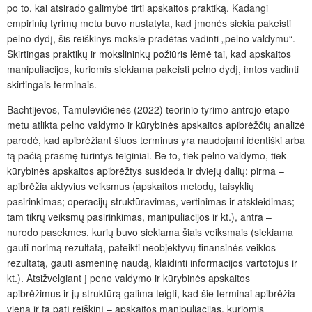
po to, kai atsirado galimybė tirti apskaitos praktiką. Kadangi
empirinių tyrimų metu buvo nustatyta, kad įmonės siekia pakeisti
pelno dydį, šis reiškinys moksle pradėtas vadinti „pelno valdymu“.
Skirtingas praktikų ir mokslininkų požiūris lėmė tai, kad apskaitos
manipuliacijos, kuriomis siekiama pakeisti pelno dydį, imtos vadinti
skirtingais terminais.
Bachtijevos, Tamulevičienės (2022) teorinio tyrimo antrojo etapo
metu atlikta pelno valdymo ir kūrybinės apskaitos apibrėžčių analizė
parodė, kad apibrėžiant šiuos terminus yra naudojami identiški arba
tą pačią prasmę turintys teiginiai. Be to, tiek pelno valdymo, tiek
kūrybinės apskaitos apibrėžtys susideda ir dviejų dalių: pirma –
apibrėžia aktyvius veiksmus (apskaitos metodų, taisyklių
pasirinkimas; operacijų struktūravimas, vertinimas ir atskleidimas;
tam tikrų veiksmų pasirinkimas, manipuliacijos ir kt.), antra –
nurodo pasekmes, kurių buvo siekiama šiais veiksmais (siekiama
gauti norimą rezultatą, pateikti neobjektyvų finansinės veiklos
rezultatą, gauti asmeninę naudą, klaidinti informacijos vartotojus ir
kt.). Atsižvelgiant į peno valdymo ir kūrybinės apskaitos
apibrėžimus ir jų struktūrą galima teigti, kad šie terminai apibrėžia
vieną ir tą patį reiškinį – apskaitos manipuliacijas, kuriomis