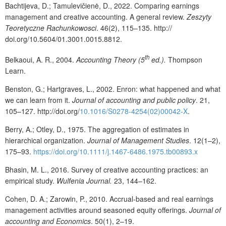
Bachtijeva, D.; Tamulevičienė, D., 2022. Comparing earnings
management
and creative accounting. A general review.
Zeszyty
Teoretyczne Rachunkowosci
. 46(2), 115
–
135. http://
doi.org/10.5604/01.3001.0015.8812.
th
Belkaoui, A. R., 2004.
Accounting Theory (5
ed.).
Thompson
Learn.
Benston, G.; Hartgraves, L., 2002.
Enron: what happened and what
we can learn from it.
Journal of accounting and public policy
. 21,
105
–
127. http://doi.org/
10.1016/S0278-4254(02)00042-X
.
Berry, A.; Otley, D., 1975. The aggregation of estimates in
hierarchical organization.
Journal of Management Studies
. 12(1–2),
175–93.
https://doi.org/10.1111/j.1467-6486.1975.tb00893.x
Bhasin, M. L., 2016. Survey of creative accounting practices: an
empirical study.
Wulfenia Journal.
23, 144
–
162.
Cohen, D. A.; Zarowin, P., 2010. Accrual-based and real earnings
management activities around seasoned equity offerings.
Journal of
accounting and Economics
. 50(1), 2
–
19.