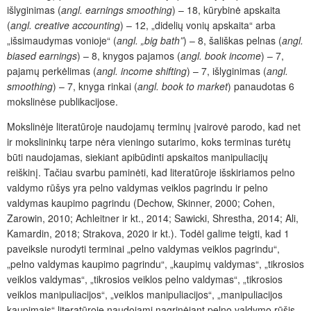
išlyginimas (
angl.
earnings smoothing
) – 18, kūrybinė apskaita
(
angl.
creative accounting
) – 12, „didelių vonių apskaita“ arba
„išsimaudymas vonioje“ (
angl. „
big bath”
) – 8, šališkas pelnas (
angl.
biased earnings
) – 8, knygos pajamos (
angl.
book income
) – 7,
pajamų perkėlimas (
angl.
income shifting
) – 7, išlyginimas (
angl.
smoothing
) – 7, knyga rinkai (
angl.
book to market
) panaudotas 6
mokslinėse publikacijose.
Mokslinėje literatūroje naudojamų terminų įvairovė parodo, kad net
ir mokslininkų tarpe nėra vieningo sutarimo, koks terminas turėtų
būti naudojamas, siekiant apibūdinti apskaitos manipuliacijų
reiškinį. Tačiau svarbu paminėti, kad literatūroje išskiriamos pelno
valdymo rūšys yra pelno valdymas veiklos pagrindu ir pelno
valdymas kaupimo pagrindu (Dechow, Skinner, 2000; Cohen,
Zarowin, 2010; Achleitner ir kt., 2014; Sawicki, Shrestha, 2014; Ali,
Kamardin, 2018; Strakova, 2020 ir kt.). Todėl galime teigti, kad 1
paveiksle nurodyti terminai „pelno valdymas veiklos pagrindu“,
„pelno valdymas kaupimo pagrindu“, „kaupimų valdymas“, „tikrosios
veiklos valdymas“, „tikrosios veiklos pelno valdymas“, „tikrosios
veiklos manipuliacijos“, „veiklos manipuliacijos“, „manipuliacijos
kaupimais“ literatūroje naudojami nagrinėjant pelno valdymo rūšis