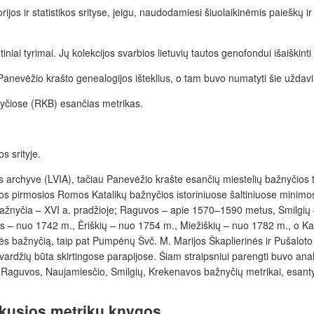
rijos ir statistikos srityse, jeigu, naudodamiesi šiuolaikinėmis paieškų
etiniai tyrimai. Jų kolekcijos svarbios lietuvių tautos genofondui išaiškint
ėti Panevėžio krašto genealogijos išteklius, o tam buvo numatyti šie uždavi
nyčiose (RKB) esančias metrikas.
s srityje.
 archyve (LVIA), tačiau Panevėžio krašte esančių miestelių bažnyčios ta
čios pirmosios Romos Katalikų bažnyčios istoriniuose šaltiniuose minimos
s bažnyčia – XVI a. pradžioje; Raguvos – apie 1570–1590 metus, Smilgių
s – nuo 1742 m., Ėriškių – nuo 1754 m., Miežiškių – nuo 1782 m., o K
s bažnyčią, taip pat Pumpėnų Švč. M. Marijos Škaplierinės ir Pušaloto Š
avardžių būta skirtingose parapijose. Šiam straipsniui parengti buvo a
, Raguvos, Naujamiesčio, Smilgių, Krekenavos bažnyčių metrikai, esant
ikusios metrikų knygos