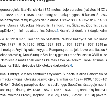
mi genealoginiai ištekliai siekia 1672 metus. Joje surastos (rašytos iki
, 1822–1828 ir 1835–1846 metų; santuokų knygos, išlikusios iš 178
ios bažnyčios raštų knygos datuojamos 1785–1803, 1803–1814 ir 1821–1
arnys, Garšva, Glušokas, Nevronis, Tamošiūnas, Šidagys, Židonis, gausa
apiškio k.) minimos aštuonios šeimos
2
. Garnių, Židonių ir Šidagių kai
ja. Iki 1910 metų, kol nebuvo pastatyta Paįstrio bažnyčia, visi šio kra
8–1799, 1797–1810, 1810–1832, 1827–1831, 1831–1837 ir 1837–1848 met
etų bažnytinių raštų knygos. Pumpėnų parapijoje buvo paplitusios Adik
Aleksandravičių, Kriaučiūnų ir Stalilionių giminių medžiai siekia XVIII a. 
u. Netoliese esantis Stalilioninės kaimas savo pavadinimu labai artimas 
aus Katiliškio viešosios bibliotekos darbuotojai
6
.
gimimai ir mirtys, o visos santuokos vykdavo Subačiaus arba Panevėžio
mirčių knygas. Geležių bažnyčioje yra išlikusios 1827–1830, 1830–
akiškio ir Geležių parapijos ribomis susijungęs Subačius išsaugojo nuo 
kinių apklausų, dvi 1848–1857 ir 1857–1864 metų santuokų bei dvi 1
ažnai minimos Breivių, Kopūstų, Mičiūdų, Stašių, Šateikų ir Žukų pavardė