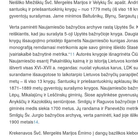
Neišliko Miežiškių Švč. Mergelės Marijos ir Velykių Šv. apašt. An
santuokų ir priešsantuokinių knygų – nuo 1779 metų (iš viso 18 k
gyventojų surašymas. Jame minimos Baltušnikų, Blynų, Sargautų pav
Verta paminėti Naujamiesčio bažnyčios archyve rastą Upytės Šv. 
reiškiantis, kad jau surašyta 5-oji Upytės bažnyčioje knyga. Daugi
knygų išsaugojimo prisidėjo ilgametis Naujamiesčio kunigas Jonas
monografiją remdamasi metrikomis apie savo giminę išleido Stasė R
įvairiakalbė bažnytinė metrika.“
11
Autorės knygoje išnagrinėta Či
Naujamiesčio esantį Pakalniškių kaimą ir jo istoriją Lietuvos konte
ištverti visas XVI–XVII a. negandas: nuolat vykusius karus, LDK sui
surandame išsaugotose to laikotarpio Lietuvos bažnyčių parapijie
metų – iš viso 13 knygų. Santuokų ir priešsantuokinių apklausų l
1871–1889 metų gyventojų surašymo knygos. Naujamiesčio bažnyčio
Lėpų, Mikalajūnų ir Leščinskų giminių. Šiose apylinkėse gyvenusi
Anykščių ir Kazokiškių seniūnijose. Smilgių ir Raguvos bažnyčioje 
giminės medis siekia 1700 metus. Jų randama ir Panevėžio metrikų į
Smilgių Šv. Jurgio bažnyčios archyvą, verta paminėti, kad joje išl
1900 metais
14
.
Krekenavos Švč. Mergelės Marijos Ėmimo į dangų bazilikos klebon