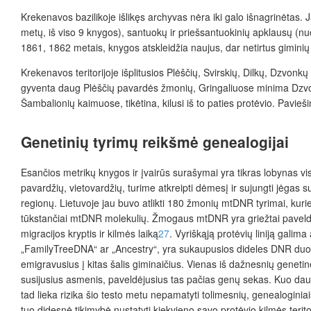
Krekenavos bazilikoje išlikęs archyvas nėra iki galo išnagrinėtas.
metų, iš viso 9 knygos), santuokų ir priešsantuokinių apklausų (nu
1861, 1862 metais, knygos atskleidžia naujus, dar netirtus giminių
Krekenavos teritorijoje išplitusios Plėščių, Svirskių, Dilkų, Dzvo
gyventa daug Plėščių pavardės žmonių, Gringaliuose minima Dzvonkų 
Šambalionių kaimuose, tikėtina, kilusi iš to paties protėvio. Pavieš
Genetinių tyrimų reikšmė genealogijai
Esančios metrikų knygos ir įvairūs surašymai yra tikras lobynas vi
pavardžių, vietovardžių, turime atkreipti dėmesį ir sujungti jėgas
regionų. Lietuvoje jau buvo atlikti 180 žmonių mtDNR tyrimai, kuri
tūkstančiai mtDNR molekulių. Žmogaus mtDNR yra griežtai paveldima
migracijos kryptis ir kilmės laiką
27
. Vyriškąją protėvių liniją gal
„FamilyTreeDNA“ ar „Ancestry“, yra sukaupusios dideles DNR duomen
emigravusius į kitas šalis giminaičius. Vienas iš dažnesnių gene
susijusius asmenis, paveldėjusius tas pačias genų sekas. Kuo daug
tad lieka rizika šio testo metu nepamatyti tolimesnių, genealoginiai
tuo didesnė tikimybė nustatyti kiekvieno savo protėvio kilmės terit