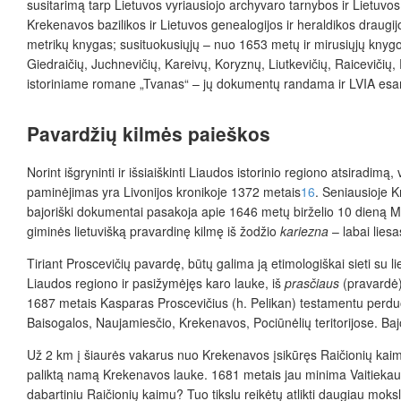
susitarimą tarp Lietuvos vyriausiojo archyvaro tarnybos ir Lietuv
Krekenavos bazilikos ir Lietuvos genealogijos ir heraldikos draugi
metrikų knygas; susituokusiųjų – nuo 1653 metų ir mirusiųjų knygo
Giedraičių, Juchnevičių, Kareivų, Koryznų, Liutkevičių, Raicevičių,
istoriniame romane „Tvanas“ – jų dokumentų randama ir LVIA esa
Pavardžių kilmės paieškos
Norint išgryninti ir išsiaiškinti Liaudos istorinio regiono atsiradimą
paminėjimas yra Livonijos kronikoje 1372 metais
16
. Seniausioje 
bajoriški dokumentai pasakoja apie 1646 metų birželio 10 dieną M
giminės lietuvišką pravardinę kilmę iš žodžio
kariezna
– labai lie
Tiriant Proscevičių pavardę, būtų galima ją etimologiškai sieti su l
Liaudos regiono ir pasižymėjęs karo lauke, iš
prasčiaus
(pravardė) 
1687 metais Kasparas Proscevičius (h. Pelikan) testamentu perduo
Baisogalos, Naujamiesčio, Krekenavos, Pociūnėlių teritorijose. Ba
Už 2 km į šiaurės vakarus nuo Krekenavos įsikūręs Raičionių kaim
paliktą namą Krekenavos lauke. 1681 metais jau minima Vaitiekaus
dabartiniu Raičionių kaimu? Tuo tikslu reikėtų atlikti daugiau moksl