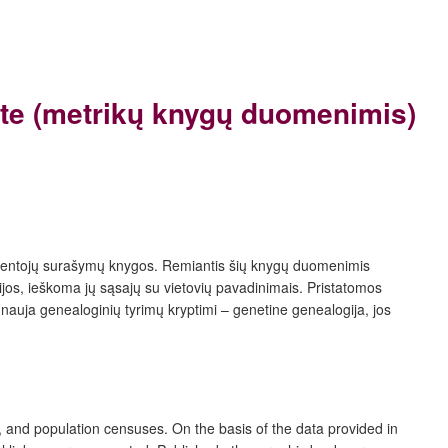
te
(metrikų knygų duomenimis)
 gyventojų surašymų knygos. Remiantis šių knygų duomenimis
jos, ieškoma jų sąsajų su vietovių pavadinimais. Pristatomos
auja genealoginių tyrimų kryptimi – genetine genealogija, jos
, and population censuses. On the basis of the data provided in