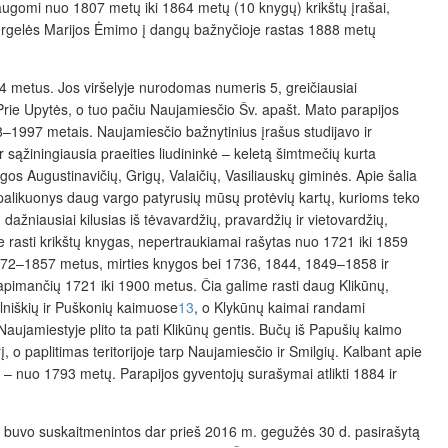
saugomi nuo 1807 metų iki 1864 metų (10 knygų) krikštų įrašai,
rgelės Marijos Ėmimo į dangų bažnyčioje rastas 1888 metų
 metus. Jos viršelyje nurodomas numeris 5, greičiausiai
 Prie Upytės, o tuo pačiu Naujamiesčio Šv. apašt. Mato parapijos
–1997 metais. Naujamiesčio bažnytinius įrašus studijavo ir
sąžiningiausia praeities liudininkė – keletą šimtmečių kurta
ngos Augustinavičių, Grigų,
Valaičių, Vasiliauskų giminės. Apie šalia
palikuonys daug vargo patyrusių mūsų protėvių kartų, kurioms teko
ažniausiai kilusias iš tėvavardžių, pravardžių ir vietovardžių,
 rasti krikštų knygas, nepertraukiamai rašytas nuo 1721 iki 1859
 1772–1857 metus, mirties knygos bei 1736, 1844, 1849–1858 ir
imančių 1721 iki 1900 metus. Čia galime rasti daug Klikūnų,
lniškių ir Puškonių kaimuose
13
, o Klykūnų kaimai randami
Naujamiestyje plito ta pati Klikūnų gentis. Bučų iš Papušių kaimo
o paplitimas teritorijoje tarp Naujamiesčio ir Smilgių. Kalbant apie
 – nuo 1793 metų. Parapijos gyventojų surašymai atlikti 1884 ir
s buvo suskaitmenintos dar prieš 2016 m. gegužės 30 d. pasirašytą