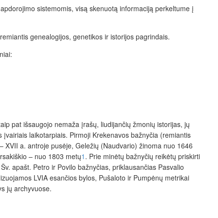
 ir apdorojimo sistemomis, visą skenuotą informaciją perkeltume į
i remiantis genealogijos, genetikos ir istorijos pagrindais.
niai:
ip pat išsaugojo nemaža įrašų, liudijančių žmonių istorijas, jų
 įvairiais laikotarpiais. Pirmoji Krekenavos bažnyčia (remiantis
 – XVII a. antroje pusėje, Geležių (Naudvario) žinoma nuo 1646
arsakiškio – nuo 1803 metų
1
. Prie minėtų bažnyčių reikėtų priskirti
v. apašt. Petro ir Povilo bažnyčias, priklausančias Pasvalio
nalizuojamos LVIA esančios bylos, Pušaloto ir Pumpėnų metrikai
ys jų archyvuose.