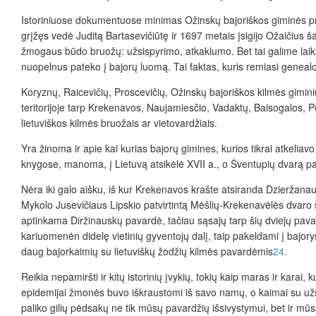
Istoriniuose dokumentuose minimas Ožinskų bajoriškos giminės prad
grįžęs vedė Juditą Bartasevičiūtę ir 1697 metais įsigijo Ožaičius š
žmogaus būdo bruožų: užsispyrimo, atkaklumo. Bet tai galime laiky
nuopelnus pateko į bajorų luomą. Tai faktas, kuris remiasi genealog
Koryznų, Raicevičių, Proscevičių, Ožinskų bajoriškos kilmės gimin
teritorijoje tarp Krekenavos, Naujamiesčio, Vadaktų, Baisogalos, Po
lietuviškos kilmės bruožais ar vietovardžiais.
Yra žinoma ir apie kai kurias bajorų gimines, kurios tikrai atkelia
knygose, manoma, į Lietuvą atsikėlė XVII a., o Šventupių dvarą pa
Nėra iki galo aišku, iš kur Krekenavos krašte atsiranda Dzierža
Mykolo Jusevičiaus Lipskio patvirtintą Mėšlių-Krekenavėlės dvaro 
aptinkama Diržinauskų pavardė, tačiau sąsajų tarp šių dviejų pav
kariuomenėn didelę vietinių gyventojų dalį, taip pakeldami į bajory
daug bajorkaimių su lietuviškų žodžių kilmės pavardėmis
24
.
Reikia nepamiršti ir kitų istorinių įvykių, tokių kaip maras ir ka
epidemijai žmonės buvo iškraustomi iš savo namų, o kaimai su užs
paliko gilių pėdsakų ne tik mūsų pavardžių išsivystymui, bet ir mūs