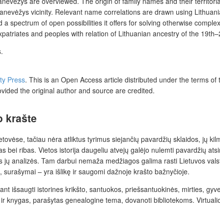
nevėžys are overviewed. The origin of family names and their territori
n Panevėžys vicinity. Relevant name correlations are drawn using Lithuan
nd a spectrum of open possibilities it offers for solving otherwise comp
patriates and peoples with relation of Lithuanian ancestry of the 19
th
–
.
ity Press
.
This is an Open Access article distributed under the terms of
ovided the original author and source are credited.
o krašte
tovėse, tačiau nėra atliktus tyrimus siejančių pavardžių sklaidos, jų kil
as bei ribas. Vietos istorija daugeliu atvejų galėjo nulemti pavardžių ats
os jų analizės. Tam darbui nemaža medžiagos galima rasti Lietuvos valst
i, surašymai – yra išlikę ir saugomi dažnoje krašto bažnyčioje.
iant išsaugti istorines krikšto, santuokos, priešsantuokinės, mirties, gy
e ir knygas, parašytas genealogine tema, dovanoti bibliotekoms. Virtuali