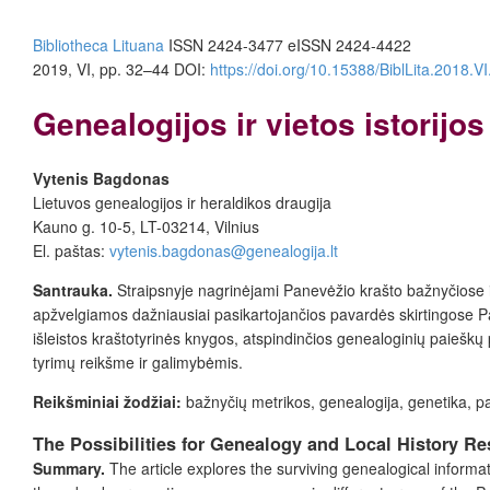
Bibliotheca Lituana
ISSN 2424-3477
eISSN 2424-4422
2019, VI, pp. 32–44
DOI:
https://doi.org/10.15388/BiblLita.2018.VI
Genealogijos ir vietos istorij
Vytenis Bagdonas
Lietuvos genealogijos ir heraldikos draugija
Kauno g. 10-5, LT-03214, Vilnius
El. paštas:
vytenis.bagdonas@genealogija.lt
Santrauka.
Straipsnyje nagrinėjami Panevėžio krašto bažnyčiose i
apžvelgiamos dažniausiai pasikartojančios pavardės skirtingose Pa
išleistos kraštotyrinės knygos, atspindinčios genealoginių paiešk
tyrimų reikšme ir galimybėmis.
Reikšminiai žodžiai:
bažnyčių metrikos, genealogija, genetika, p
The Possibilities for Genealogy and Local History R
Summary.
The article explores the surviving genealogical inform