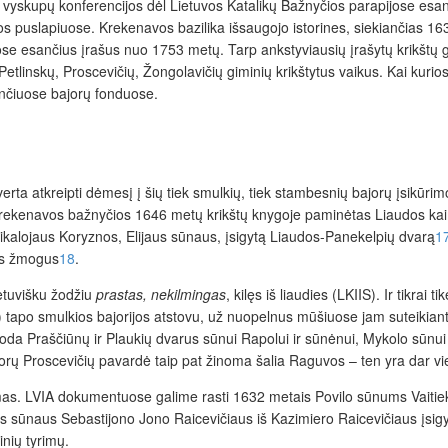
os vyskupų konferencijos dėl Lietuvos Katalikų Bažnyčios parapijose es
jos puslapiuose. Krekenavos bazilika išsaugojo istorines, siekiančias 
se esančius įrašus nuo 1753 metų. Tarp ankstyviausių įrašytų krikštų g
 Petlinskų, Proscevičių, Žongolavičių giminių krikštytus vaikus. Kai kuri
nčiuose bajorų fonduose.
, verta atkreipti dėmesį į šių tiek smulkių, tiek stambesnių bajorų įsikūri
Krekenavos bažnyčios 1646 metų krikštų knygoje paminėtas Liaudos kai
ikalojaus Koryznos, Elijaus sūnaus, įsigytą Liaudos-Panekelpių dvarą
1
sas žmogus
18
.
ietuvišku žodžiu
prastas, nekilmingas
, kilęs iš liaudies (LKIIS). Ir tikrai 
tapo smulkios bajorijos atstovu, už nuopelnus mūšiuose jam suteikiant pr
da Praščiūnų ir Plaukių dvarus sūnui Rapolui ir sūnėnui, Mykolo sūnui 
jorų Proscevičių pavardė taip pat žinoma šalia Raguvos – ten yra dar v
as. LVIA dokumentuose galime rasti 1632 metais Povilo sūnums Vaitieku
 sūnaus Sebastijono Jono Raicevičiaus iš Kazimiero Raicevičiaus įsig
inių tyrimų.