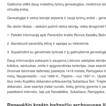
Galėtume atlikti daug mokslinių tyrimų genealogijos, medicinos isto
virtualią erdvę.
Genealogijai ir vietos istorijai atsiveria ir nauja tyrimų erdvė – gen
Šio darbo tikslas – siekiant pažinti vietos istoriją, reikia išnagrin
1.
Pateikti informaciją apie Panevėžio krašto Romos Katalikų Baž
2.
Išanalizuoti pavardžių kilmę ir sąsajas su vietovėmis.
3.
Supažindinti su genetiniais tyrimais ir jų galimybėmis genealogijo
Daug informacijos sukaupta ir saugoma Lietuvos valstybės istorijos
krikštus, santuokas, mirtis ir apgyvendintas teritorijas. Jose esan
žinomais istoriniais šaltiniais) pastatyta 1419 metais; Ramygalo
metų, Naujamiesčio – nuo 1689 m., Paįstrio – nuo 1697 m., Upytė
šiuo metu Kupiškio dekanatui priklausančią Subačiaus Švč. Trejybė
dekanatui. Jose esantys įrašai nurodo, kokių giminių gyventa ir p
pasiekiami internetu, taip pat Karsakiškio, Subačiaus, Ramygalos
Panevėžio krašto bažnyčių archyvuose l