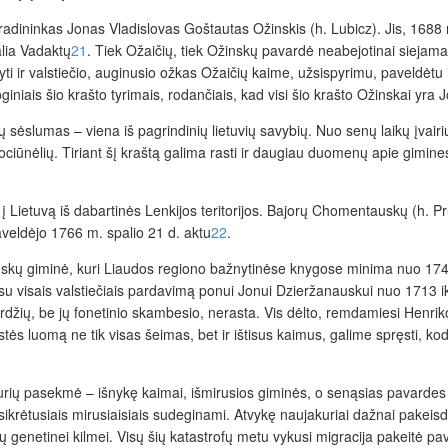
ininkas Jonas Vladislovas Goštautas Ožinskis (h. Lubicz). Jis, 1688 me
alia Vadaktų
21
. Tiek Ožaičių, tiek Ožinskų pavardė neabejotinai siejama
ti ir valstiečio, auginusio ožkas Ožaičių kaime, užsispyrimu, paveldėtu
iniais šio krašto tyrimais, rodančiais, kad visi šio krašto Ožinskai yra
ių sėslumas – viena iš pagrindinių lietuvių savybių. Nuo senų laikų įva
ciūnėlių. Tiriant šį kraštą galima rasti ir daugiau duomenų apie gimine
vo į Lietuvą iš dabartinės Lenkijos teritorijos. Bajorų Chomentauskų (h.
veldėjo 1766 m. spalio 21 d. aktu
22
.
nauskų giminė, kuri Liaudos regiono bažnytinėse knygose minima nuo 1
su visais valstiečiais pardavimą ponui Jonui Dzieržanauskui nuo 1713 
ardžių, be jų fonetinio skambesio, nerasta. Vis dėlto, remdamiesi Hen
stės luomą ne tik visas šeimas, bet ir ištisus kaimus, galime spręsti, ko
rai, kurių pasekmė – išnykę kaimai, išmirusios giminės, o senąsias pavar
ikrėtusiais mirusiaisiais sudeginami. Atvykę naujakuriai dažnai pakeis
ų genetinei kilmei. Visų šių katastrofų metu vykusi migracija pakeitė pav