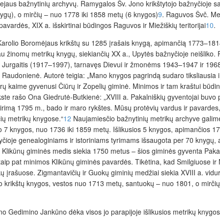
driejaus bažnytinių archyvų. Ramygalos Šv. Jono krikštytojo bažnyčioje 
nygų), o mirčių – nuo 1778 iki 1858 metų (6 knygos)
9
. Raguvos Švč. Me
ardės, XIX a. išskirtinai būdingos Raguvos ir Miežiškių teritorijai
10
.
Karolio Boromėjaus krikštų su 1285 įrašais knygą, apimančią 1773–1814
au žinomų metrikų knygų, siekiančių XX a., Upytės bažnyčioje neišliko.
 Jurgaitis (1917–1997), tarnavęs Dievui ir žmonėms 1943–1947 ir 1968
audonienė. Autorė teigia: „Mano knygos pagrindą sudaro tiksliausia ir 
ūrų kaime gyvenusi Čiūrų
ir Zopelių giminė. Minimos ir tam kraštui būdi
kste rašo Ona Giedrutė-Butkienė: „XVIII a.
Pakalniškių gyventojai buvo 
rimą 1795 m., bado ir maro rykštes. Mūsų protėvių vardus ir pavardes, d
čių metrikų knygose.“
12
Naujamiesčio bažnytinių metrikų archyve galime
iko 7 knygos, nuo 1736 iki 1859 metų. Išlikusios 5 knygos, apimančios
je genealoginiams ir istoriniams tyrimams išsaugota per 70 knygų, ap
ų Klikūnų giminės medis siekia 1750 metus – šios giminės gyventa Paka
taip pat minimos Klikūnų giminės pavardės. Tikėtina, kad Smilgiuose ir 
rašuose. Zigmantavičių ir Guokų giminių medžiai siekia XVIII a. vidurį, 
iko krikštų knygos, vestos nuo 1713 metų, santuokų – nuo 1801, o mirčių
o Gedimino Jankūno dėka visos jo parapijoje išlikusios metrikų knygo