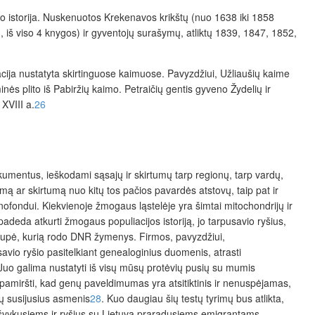
što istorija. Nuskenuotos Krekenavos krikštų (nuo 1638 iki 1858
, iš viso 4 knygos) ir gyventojų surašymų, atliktų 1839, 1847, 1852,
acija nustatyta skirtinguose kaimuose. Pavyzdžiui, Užliaušių kaime
s plito iš Pabiržių kaimo. Petraičių gentis gyveno Žydelių ir
XVIII a.
26
okumentus, ieškodami sąsajų ir skirtumų tarp regionų, tarp vardų,
ą ar skirtumą nuo kitų tos pačios pavardės atstovų, taip pat ir
ofondui. Kiekvienoje žmogaus ląstelėje yra šimtai mitochondrijų ir
eda atkurti žmogaus populiacijos istoriją, jo tarpusavio ryšius,
ogrupė, kurią rodo DNR žymenys. Firmos, pavyzdžiui,
vio ryšio pasitelkiant genealoginius duomenis, atrasti
Juo galima nustatyti iš visų mūsų protėvių pusių su mumis
pamiršti, kad genų paveldimumas yra atsitiktinis ir nenuspėjamas,
tų susijusius asmenis
28
. Kuo daugiau šių testų tyrimų bus atlikta,
a. išvykusiems ir ryšius su Lietuva praradusiems emigrantams.