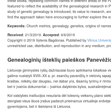
these books, repeating common names in different areas of the Pa
featured to reflect the availability of the genealogical research i
study of genetic genealogy is introduced, its value to research, a
find the approach taken here encouraging to further explore the ex
Keywords:
Church metrics, genealogy, genetics, origins of names
Received
:
21/3/2019.
Accepted
:
6/6/2019
Copyright © 2019 Vytenis Bagdonas. Published by
Vilnius Univers
unrestricted use, distribution, and reproduction in any medium, pr
Genealoginių išteklių paieškos Panevėži
Lietuvoje giminystės ryšių dažniausiai buvo aptinkama lokaliose vie
galima nustatyti XVIII–XX a. pr. esančių pavardžių ir vietovių sąsaj
kraštas, reikėtų dar daugiau, nei dabar yra, išsamių tyrimų ir rimt
bet ir įvairūs dokumentai – įvairios dalykinės bylos, susirašinėjima
Kol valstybės institucijos nesutaria dėl tolesnių veiksmų plano siek
stengiasi visus šiuos įrašus padaryti prieinamus virtualioje erdvėj
gyventojams, bet ir išeiviams iš Lietuvos.