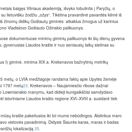
tais baigęs Vilniaus akademiją, išvyko tobulintis į Paryžių, o
 su lietuvišku žodžiu „ožys“. Tikėtina pravardinė pavardės kilmė iš
 iš žinomų didikų Goštautų giminės: atkaklus žmogus už karinius
 Jono Vladislovo Goštauto Ožinskio palikuonys.
iriuose dokumentuose minimų giminių palikuonys iki šių dienų gyvena
s, gyvenusias Liaudos krašte ir nuo seniausių laikų sietinas su
 Prus I) giminė, minima XIX a. Krekenavos bažnytinių metrikų
745 metų, o LVIA medžiagoje randama faktų apie Upytės žemėje
iki 1797 metų
23
. Krekenavos – Naujamiesčio ribose dažnai
riko Lowmianskio manymu, kad didieji kunigaikščiai samdydavo
dėl istoriniame Liaudos krašto regione XVI–XVIII a. susidarė tiek
des mūsų krašte pakeitusios iki tol mums nebūdingos. Atslinkus maro
davo vietovės pavadinimą. Didysis Šiaurės karas, maras ir badas
ardžių lokalizaciją
25
.