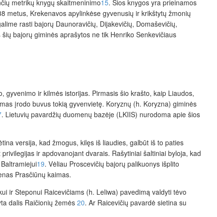
ančių metrikų knygų skaitmeninimo
15
. Šios knygos yra prieinamos
1638 metus, Krekenavos apylinkėse gyvenusių ir krikštytų žmonių
alime rasti bajorų Daunoravičių, Dijakevičių, Domaševičių,
os šių bajorų giminės aprašytos ne tik Henriko Senkevičiaus
mo, gyvenimo ir kilmės istorijas. Pirmasis šio krašto, kaip Liaudos,
mas įrodo buvus tokią gyvenvietę. Koryznų (h. Koryzna) giminės
7
. Lietuvių pavardžių duomenų bazėje (LKIIS) nurodoma apie šios
tikėtina versija, kad žmogus, kilęs iš liaudies, galbūt iš to paties
ivilegijas ir apdovanojant dvarais. Rašytiniai šaltiniai byloja, kad
Baltramiejui
19
. Vėliau Proscevičių bajorų palikuonys išplito
ienas Prasčiūnų kaimas.
i ir Steponui Raicevičiams (h. Leliwa) pavedimą valdyti tėvo
yta dalis Raičionių žemės
20
. Ar Raicevičių pavardė sietina su