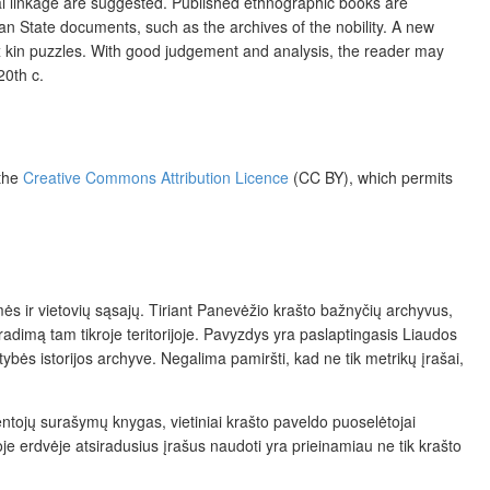
al linkage are suggested. Published ethnographic books are
ian State documents, such as the archives of the nobility. A new
lex kin puzzles. With good judgement and analysis, the reader may
20
th
c.
 the
Creative Commons Attribution Licence
(CC BY)
, which permits
mės ir vietovių sąsajų. Tiriant Panevėžio krašto bažnyčių archyvus,
iradimą tam tikroje teritorijoje. Pavyzdys yra paslaptingasis Liaudos
ybės istorijos archyve. Negalima pamiršti, kad ne tik metrikų įrašai,
ventojų surašymų knygas, vietiniai krašto paveldo puoselėtojai
oje erdvėje atsiradusius įrašus naudoti yra prieinamiau ne tik krašto