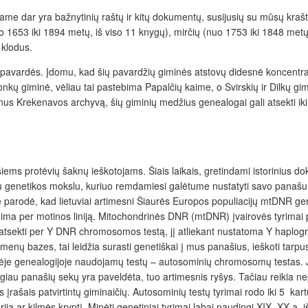
 Jame dar yra bažnytinių raštų ir kitų dokumentų, susijusių su mūsų kra
o 1653 iki 1894 metų, iš viso 11 knygų), mirčių (nuo 1753 iki 1848 metų
 klodus.
nkų pavardės. Įdomu, kad šių pavardžių giminės atstovų didesnė koncentr
giminė, vėliau tai pastebima Papalčių kaime, o Svirskių ir Dilkų giminė
inus Krekenavos archyvą, šių giminių medžius genealogai gali atsekti iki 
siems protėvių šaknų ieškotojams. Šiais laikais, gretindami istorinius d
 su genetikos mokslu, kuriuo remdamiesi galėtume nustatyti savo panašum
e parodė, kad lietuviai artimesni Šiaurės Europos populiacijų mtDNR gen
 per motinos liniją. Mitochondrinės DNR (mtDNR) įvairovės tyrimai pad
ima atsekti per Y DNR chromosomos testą, jį atliekant nustatoma Y hapl
ų bazes, tai leidžia surasti genetiškai į mus panašius, ieškoti tarpusa
tinėje genealogijoje naudojamų testų – autosominių chromosomų testas. 
iau panašių sekų yra paveldėta, tuo artimesnis ryšys. Tačiau reikia ne
s įrašais patvirtintų giminaičių. Autosominių testų tyrimai rodo iki 5 kar
oriją ar kilmės kryptį. Minėti genetiniai tyrimai labai naudingi XIX–XX 