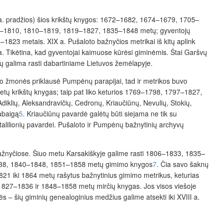
 XX a. pradžios) šios krikštų knygos: 1672–1682, 1674–1679, 1705–
6–1810, 1810–1819, 1819–1827, 1835–1848 metų; gyventojų
823 metais. XIX a. Pušaloto bažnyčios metrikai iš kitų aplink
. Tikėtina, kad gyventojai kaimuose kūrėsi giminėmis. Štai Garšvų
mų galima rasti dabartiniame Lietuvos žemėlapyje.
što žmonės priklausė Pumpėnų parapijai, tad ir metrikos buvo
ų krikštų knygas; taip pat liko keturios 1769–1798, 1797–1827,
lių, Aleksandravičių, Cedronų, Kriaučiūnų, Nevulių, Stokių,
pabaigą
5
. Kriaučiūnų pavardė galėtų būti siejama ne tik su
Stalilionių pavardei. Pušaloto ir Pumpėnų bažnytinių archyvų
 bažnyčiose. Šiuo metu Karsakiškyje galime rasti 1806–1833, 1835–
1838, 1840–1848, 1851–1858 metų gimimo knygos
7
. Čia savo šaknų
1821 iki 1864 metų rašytus bažnytinius gimimo metrikus, keturias
827–1836 ir 1848–1858 metų mirčių knygas. Jos visos viešoje
s – šių giminių genealoginius medžius galime atsekti iki XVIII a.