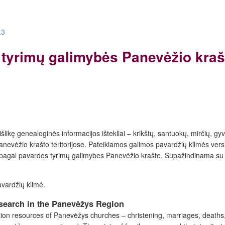
.3
os tyrimų galimybės Panevėžio kraš
šlikę genealoginės informacijos ištekliai – krikštų, santuokų, mirčių,
nevėžio krašto teritorijose. Pateikiamos galimos pavardžių kilmės versi
ų pagal pavardes tyrimų galimybes Panevėžio krašte. Supažindinama su n
avardžių kilmė.
esearch in the Panevėžys Region
ation resources of Panevėžys churches – christening, marriages, deaths