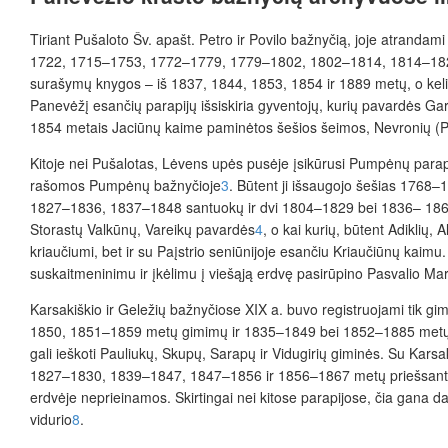
Tiriant Pušaloto Šv. apašt. Petro ir Povilo bažnyčią, joje atranda
1722, 1715–1753, 1772–1779, 1779–1802, 1802–1814, 1814–1822
surašymų knygos – iš 1837, 1844, 1853, 1854 ir 1889 metų, o kel
Panevėžį esančių parapijų išsiskiria gyventojų, kurių pavardės G
1854 metais Jaciūnų kaime paminėtos šešios šeimos, Nevronių (P
Kitoje nei Pušalotas, Lėvens upės pusėje įsikūrusi Pumpėnų parapi
rašomos Pumpėnų bažnyčioje
3
. Būtent ji išsaugojo šešias 176
1827–1836, 1837–1848 santuokų ir dvi 1804–1829 bei 1836– 1861 m
Storastų Valkūnų, Vareikų pavardės
4
, o kai kurių, būtent Adiklių, 
kriaučiumi, bet ir su Paįstrio seniūnijoje esančiu Kriaučiūnų kaim
suskaitmeninimu ir įkėlimu į viešąją erdvę pasirūpino Pasvalio Mari
Karsakiškio ir Geležių bažnyčiose XIX a. buvo registruojami tik 
1850, 1851–1859 metų gimimų ir 1835–1849 bei 1852–1885 metų 
gali ieškoti Pauliukų, Skupų, Sarapų ir Vidugirių giminės. Su Kars
1827–1830, 1839–1847, 1847–1856 ir 1856–1867 metų priešsantuo
erdvėje neprieinamos. Skirtingai nei kitose parapijose, čia gana d
vidurio
8
.