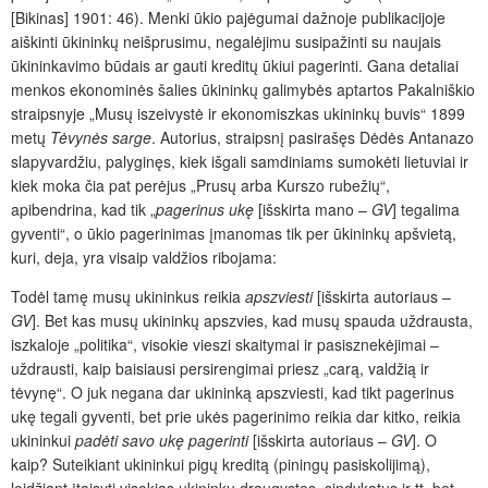
[Bikinas] 1901: 46). Menki ūkio pajėgumai dažnoje publikacijoje
aiškinti ūkininkų neišprusimu, negalėjimu susipažinti su naujais
ūkininkavimo būdais ar gauti kreditų ūkiui pagerinti. Gana detaliai
menkos ekonominės šalies ūkininkų galimybės aptartos Pakalniškio
straipsnyje „Musų iszeivystė ir ekonomiszkas ukininkų buvis“ 1899
metų
Tėvynės sarge
. Autorius, straipsnį pasirašęs Dėdės Antanazo
slapyvardžiu, palyginęs, kiek išgali samdiniams sumokėti lietuviai ir
kiek moka čia pat perėjus „Prusų arba Kurszo rubežių“,
apibendrina, kad tik „
pagerinus ukę
[išskirta mano –
GV
] tegalima
gyventi“, o ūkio pagerinimas įmanomas tik per ūkininkų apšvietą,
kuri, deja, yra visaip valdžios ribojama:
Todėl tamę musų ukininkus reikia
apszviesti
[išskirta autoriaus –
GV
]. Bet kas musų ukininkų apszvies, kad musų spauda uždrausta,
iszkaloje „politika“, visokie vieszi skaitymai ir pasisznekėjimai –
uždrausti, kaip baisiausi persirengimai priesz „carą, valdžią ir
tėvynę“. O juk negana dar ukininką apszviesti, kad tikt pagerinus
ukę tegali gyventi, bet prie ukės pagerinimo reikia dar kitko, reikia
ukininkui
padėti savo ukę pagerinti
[išskirta autoriaus –
GV
]. O
kaip? Suteikiant ukininkui pigų kreditą (piningų pasiskolijimą),