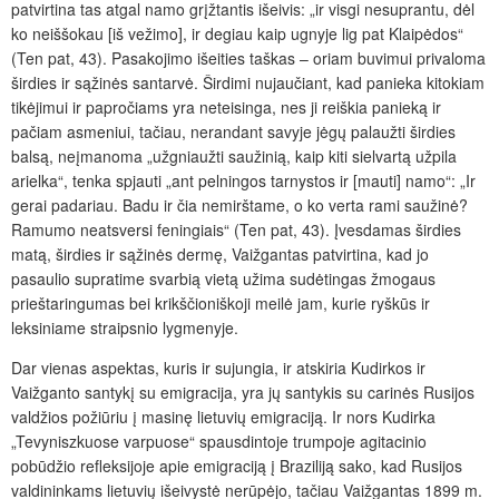
patvirtina tas atgal namo grįžtantis išeivis: „ir visgi nesuprantu, dėl
ko neiššokau [iš vežimo], ir degiau kaip ugnyje lig pat Klaipėdos“
(Ten pat, 43). Pasakojimo išeities taškas – oriam buvimui privaloma
širdies ir sąžinės santarvė. Širdimi nujaučiant, kad panieka kitokiam
tikėjimui ir papročiams yra neteisinga, nes ji reiškia panieką ir
pačiam asmeniui, tačiau, nerandant savyje jėgų palaužti širdies
balsą, neįmanoma „užgniaužti saužinią, kaip kiti sielvartą užpila
arielka“, tenka spjauti „ant pelningos tarnystos ir [mauti] namo“: „Ir
gerai padariau. Badu ir čia nemirštame, o ko verta rami saužinė?
Ramumo neatsversi feningiais“ (Ten pat, 43). Įvesdamas širdies
matą, širdies ir sąžinės dermę, Vaižgantas patvirtina, kad jo
pasaulio supratime svarbią vietą užima sudėtingas žmogaus
prieštaringumas bei krikščioniškoji meilė jam, kurie ryškūs ir
leksiniame straipsnio lygmenyje.
Dar vienas aspektas, kuris ir sujungia, ir atskiria Kudirkos ir
Vaižganto santykį su emigracija, yra jų santykis su carinės Rusijos
valdžios požiūriu į masinę lietuvių emigraciją. Ir nors Kudirka
„Tevyniszkuose varpuose“ spausdintoje trumpoje agitacinio
pobūdžio refleksijoje apie emigraciją į Braziliją sako, kad Rusijos
valdininkams lietuvių išeivystė nerūpėjo, tačiau Vaižgantas 1899 m.