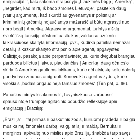
emigracijai ir, kaip sakoma straipsnyje „Liaukimės bėgę į Ameriką“,
„negirdėt, kad mirtų iš bado žmonės Lietuvoje“, pasitelkia daug
įvairių argumentų, kad skurdžiau gyvenantys ir politinių ar
kriminalinių grėsmių nejaučiantys mažaraščiai būtų atgrasyti nuo
noro bėgti į Ameriką. Atgrasymo argumentai, turintys aiškią
švietėjišką funkciją, dėstomi pasitelkus įvairiuose užsienio
laikraščiuose skaitytą informaciją, pvz., Kudirka pateikia nemažai
detalių iš kažkur skaityto straipsnio apie agentų apgavystes
Galicijoje, pasakoja apie perpardavinėtojus, kurie dvigubai brangiau
parduoda bilietus į laivus, plaukiančius į Ameriką, daug dėmesio
skiria iš Amerikos gautiems laiškams, kurie dėl atsiųstų kelių dolerių
gundydavo žmones emigruoti. Koneveikia agentus žydus, kurie
visokiais „budais prigaudinēja tamsius žmones“ (Ten pat, p. 66).
Panašios mintys išsakomos ir „Tevyniszkuose varpuose“
spausdintoje trumpoje agitacinio pobūdžio refleksijoje apie
emigraciją į Braziliją:
„Brazilija“ – tai pirmas ir paskutinis žodis, kuriuomi pradeda ir baigia
mus kaimų žmonēlēs darbą, valgį, atilsį ir maldą. Bernukai ir
merginos, apkvaitę nuo mislies apie Braziliją, šnabžda tarp savęs