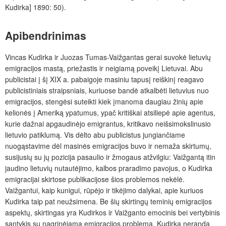
Kudirka] 1890: 50).
Apibendrinimas
Vincas Kudirka ir Juozas Tumas-Vaižgantas gerai suvokė lietuvių
emigracijos mastą, priežastis ir neigiamą poveikį Lietuvai. Abu
publicistai į šį XIX a. pabaigoje masiniu tapusį reiškinį reagavo
publicistiniais straipsniais, kuriuose bandė atkalbėti lietuvius nuo
emigracijos, stengėsi suteikti kiek įmanoma daugiau žinių apie
kelionės į Ameriką ypatumus, ypač kritiškai atsiliepė apie agentus,
kurie dažnai apgaudinėjo emigrantus, kritikavo neišsimokslinusio
lietuvio patiklumą. Vis dėlto abu publicistus jungiančiame
nuogąstavime dėl masinės emigracijos buvo ir nemaža skirtumų,
susijusių su jų pozicija pasaulio ir žmogaus atžvilgiu: Vaižgantą itin
jaudino lietuvių nutautėjimo, kalbos praradimo pavojus, o Kudirka
emigracijai skirtose publikacijose šios problemos nekėlė.
Vaižgantui, kaip kunigui, rūpėjo ir tikėjimo dalykai, apie kuriuos
Kudirka taip pat neužsimena. Be šių skirtingų teminių emigracijos
aspektų, skirtingas yra Kudirkos ir Vaižganto emocinis bei vertybinis
santykis su nagrinėjama emigracijos problema. Kudirka neranda