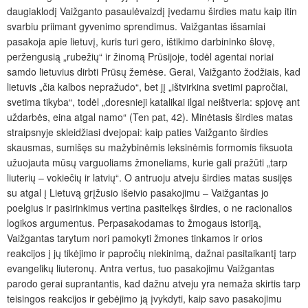
daugiaklodį Vaižganto pasaulėvaizdį įvedamu širdies matu kaip itin
svarbiu priimant gyvenimo sprendimus. Vaižgantas išsamiai
pasakoja apie lietuvį, kuris turi gero, ištikimo darbininko šlovę,
peržengusią „rubežių“ ir žinomą Prūsijoje, todėl agentai noriai
samdo lietuvius dirbti Prūsų žemėse. Gerai, Vaižganto žodžiais, kad
lietuvis „čia kalbos nepražudo“, bet jį „ištvirkina svetimi papročiai,
svetima tikyba“, todėl „doresnieji katalikai ilgai neištveria: spjovę ant
uždarbės, eina atgal namo“ (Ten pat, 42). Minėtasis širdies matas
straipsnyje skleidžiasi dvejopai: kaip paties Vaižganto širdies
skausmas, sumišęs su mažybinėmis leksinėmis formomis fiksuota
užuojauta mūsų varguoliams žmoneliams, kurie gali pražūti „tarp
liuterių – vokiečių ir latvių“. O antruoju atveju širdies matas susijęs
su atgal į Lietuvą grįžusio išeivio pasakojimu – Vaižgantas jo
poelgius ir pasirinkimus vertina pasitelkęs širdies, o ne racionalios
logikos argumentus. Perpasakodamas to žmogaus istoriją,
Vaižgantas tarytum nori pamokyti žmones tinkamos ir orios
reakcijos į jų tikėjimo ir papročių niekinimą, dažnai pasitaikantį tarp
evangelikų liuteronų. Antra vertus, tuo pasakojimu Vaižgantas
parodo gerai suprantantis, kad dažnu atveju yra nemaža skirtis tarp
teisingos reakcijos ir gebėjimo ją įvykdyti, kaip savo pasakojimu