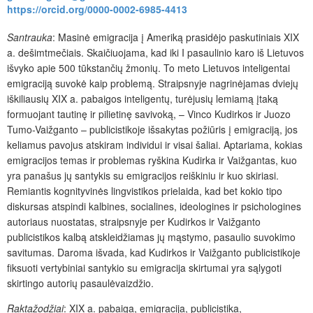
https://orcid.org/0000-0002-6985-4413
Santrauka
: Masinė emigracija į Ameriką prasidėjo paskutiniais XIX
a. dešimtmečiais. Skaičiuojama, kad iki I pasaulinio karo iš Lietuvos
išvyko apie 500 tūkstančių žmonių. To meto Lietuvos inteligentai
emigraciją suvokė kaip problemą. Straipsnyje nagrinėjamas dviejų
iškiliausių XIX a. pabaigos inteligentų, turėjusių lemiamą įtaką
formuojant tautinę ir pilietinę savivoką, – Vinco Kudirkos ir Juozo
Tumo-Vaižganto – publicistikoje išsakytas požiūris į emigraciją, jos
keliamus pavojus atskiram individui ir visai šaliai. Aptariama, kokias
emigracijos temas ir problemas ryškina Kudirka ir Vaižgantas, kuo
yra panašus jų santykis su emigracijos reiškiniu ir kuo skiriasi.
Remiantis kognityvinės lingvistikos prielaida, kad bet kokio tipo
diskursas atspindi kalbines, socialines, ideologines ir psichologines
autoriaus nuostatas, straipsnyje per Kudirkos ir Vaižganto
publicistikos kalbą atskleidžiamas jų mąstymo, pasaulio suvokimo
savitumas. Daroma išvada, kad Kudirkos ir Vaižganto publicistikoje
fiksuoti vertybiniai santykio su emigracija skirtumai yra sąlygoti
skirtingo autorių pasaulėvaizdžio.
Raktažodžiai
: XIX a. pabaiga, emigracija, publicistika,