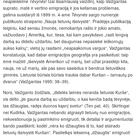
neapleiskime Tėvynės!
Gal išsamiausią vaizdinį, kaip Vaižgantas
suprato, matė ir vertino emigraciją ir jos keliamas problemas,
galima susidaryti iš 1899 m. 4-ame
Tėvynės sargo
numeryje
publikuoto straipsnio „Nauja lietuvių išeivystė“. Pradėjęs publikaciją
teiginiu, kad seniau žmonės, nemokantys rašto ir jokio amato,
važiuodavo į Ameriką, kur, tiesa, kai kam pavykdavo „rasti lengvą
darbą su dideliu uždarbiu, bet daugumas nepasiekė ieškomųjų
aukso kalnų“, vietoj jų rasdami „neapsakomus vargus“, Vaižgantas
konstatuoja, kad dabar emigracijos geografija yra pasikeitusi: taip
ėmė mažėti „išeivystė Amerikon už marių, bet užtai prasidėjo kita,
nauja, ne už marių, ale pas savo sasiedus ir bendrus lietuviškos
giminės. Lietuviai būriais būriais traukia dabar Kuršan – tarnautų po
dvarus“ (Vaižgantas 1995: 38–39).
Nors, Vaižganto žodžiais, „didelės laimės neranda lietuviai Kurše“,
vis dėlto „jie gauna darbą su uždarbiu, o kas kenčia badą tėvynėje,
tas džiaugias, radęs duonos kąsnį svetur“ (Ten pat, 40). Skirtingai
nei Kudirka, Vaižgantas nebando atgrasyti lietuvių nuo emigracijos,
nekvestionuoja jų pasirinkimo emigruoti, tik detaliai ir argumentuotai
bando paaiškinti, kodėl „nėra ko džiaugties iš to, kad atsirado
lietuvių išeivystė Kuršan“. Pasitelkęs leksemą „džiaugtis“ emigruoti