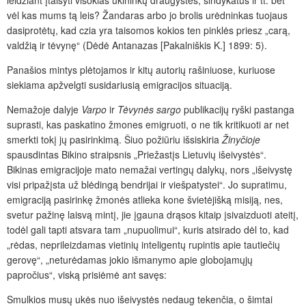
leidžiant įtaisyti visokias ukininkų draugystes, sindykatus ir tt. bet
vėl kas mums tą leis? Žandaras arbo jo brolis urėdninkas tuojaus
dasiprotėtų, kad czia yra taisomos kokios ten pinklės priesz „carą,
valdžią ir tėvynę“ (Dėdė Antanazas [Pakalniškis K.] 1899: 5).
Panašios mintys plėtojamos ir kitų autorių rašiniuose, kuriuose
siekiama apžvelgti susidariusią emigracijos situaciją.
Nemažoje dalyje
Varpo
ir
Tėvynės sargo
publikacijų ryški pastanga
suprasti, kas paskatino žmones emigruoti, o ne tik kritikuoti ar net
smerkti tokį jų pasirinkimą. Šiuo požiūriu išsiskiria
Žinyčioje
spausdintas Bikino straipsnis „Priežastįs Lietuvių išeivystės“.
Bikinas emigracijoje mato nemažai vertingų dalykų, nors „išeivystę
visi pripažįsta už blėdingą bendrijai ir viešpatystei“. Jo supratimu,
emigraciją pasirinkę žmonės atlieka kone švietėjišką misiją, nes,
svetur pažinę laisvą mintį, jie įgauna drąsos kitaip įsivaizduoti ateitį,
todėl gali tapti atsvara tam „nupuolimui“, kuris atsirado dėl to, kad
„rėdas, neprileizdamas vietinių inteligentų rupintis apie tautiečių
gerovę“, „neturėdamas jokio išmanymo apie globojamųjų
papročius“, viską prisiėmė ant savęs:
Smulkios musų ukės nuo išeivystės nedaug tekenčia, o šimtai