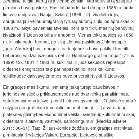
žemaičių
,
teigia, kad „[Y]ra vienog ženklai, kad lietuviai tą szalį jau ir
pirmiaus buvo pasiekę. Rasztai parodo, kad da apie 1688 m. buriai
lietuvių emigravo į Naujajį Svietą“ (1899: 12), vis dėlto ir jis, ir
dauguma jau vėliau emigraciją tyrusių autorių siūlo jos apraiškas iki
1868 m. laikyti pavieniais atvejais, nors tam tikrų masinių bandymų
išvažiuoti iš Lietuvos būta ir anuomet. Vienas tokių susijęs su 1850
m. kilusiu badu: tuomet, po visą Lietuvą pasklidus žinioms apie
„gerą Amerikoj buvį, daugelis baduojanczių buvo pakilę į ten eiti,
bet prusų valdżia iszējusius net isz Hamburgo grążino atgal“ (Žilius
1899: 13). 1831 ir 1863 m. sukilimai ir juos sekusios represijos
didesnės emigracijos taip pat nepaskatino, nors kai kurie
sukilimuose dalyvavę žmonės buvo priversti išvykti iš Lietuvos.
Emigracijos masiškumui lemiamą įtaką turėjo baudžiavos ir
juridinės valstiečių priklausomybės nuo dvarininkų panaikinimas,
suteikęs asmens laisvę „pusei Lietuvos gyventojų“. O „laisvė sudarė
sąlygas geografiniam ir socialiniam mobilumui, [...] atvėrė daug
platesnes galimybes ekonominei veiklai, švietimui, kultūrinei raiškai,
didesniam išlaisvintų valstiečių sąmoningumui“ (Medišauskienė
2011: 30–31). Taip, Žiliaus-Jonilos žodžiais, emigracijos instinktas,
pirmiausia išryškėjęs Vakarų Europoje, Lietuvoje susitiko