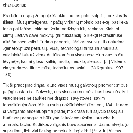
charakteriui:
Pradėjimo drąsą žmoguje išauklėti ne tas pats, kaip ir į mokslus jis
išleisti. Mūsų inteligentai ir pačių viršūnių mokslo pasiekę, pasilieka
tokie pat tašlos, tokia pat žalia medžiaga kitų rankose. Kiek tai
šimtų Lietuva davė mokytų, gal tūkstančių, o kiekgi teprasimušė
aikštėn sava valia? Turime generolų „išsitarnavusių“, tik neturime
„generolų“ užsipelnusių. Mūsų technologai tarnauja smulkiais
valdininkėliais už vieną du tūkstančius visokiuose biuruose, o čia,
tėvynėje, kalnai gipso, kalkių, molio, medžio, sieros… [...] Visiems
čia yra darbo, tik ne mūsų technikams tašlai… (Vaižgantas 1997:
186).
Tik ši pradėjimo drąsa, o „ne visos mūsų galvotojų priemonės“ bus
pajėgi sustabdyti išeivystę, nes visos priemonės „bus bevaisės, kol
visuomenės neišauklėsime drąsios, savystovės, savim
tepasikliaujančios, iš kitų rankų nežiūrinčios“ (Ten pat, 184). Ir nors
ši Vaižganto akcentuojama pradėjimo drąsa turi sąlyčio taškų su
Kudirkos propaguota būtinybe lietuviams užsiimti prekyba ir
amatais, tačiau Kudirkos žvilgsnis buvo siauresnis: dažnu atveju, jo
supratimu, lietuviai tiesiog nemoka ir tingi dirbti (žr. v. k. [Vincas