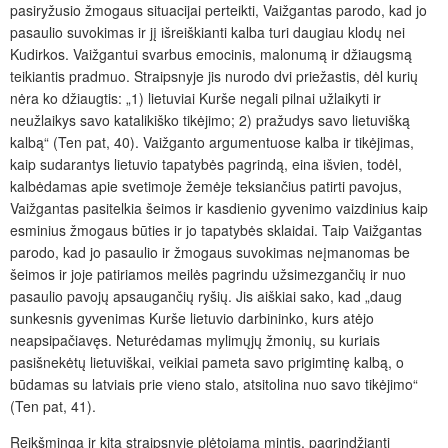
pasiryžusio žmogaus situacijai perteikti, Vaižgantas parodo, kad jo
pasaulio suvokimas ir jį išreiškianti kalba turi daugiau klodų nei
Kudirkos. Vaižgantui svarbus emocinis, malonumą ir džiaugsmą
teikiantis pradmuo. Straipsnyje jis nurodo dvi priežastis, dėl kurių
nėra ko džiaugtis: „1) lietuviai Kurše negali pilnai užlaikyti ir
neužlaikys savo katalikiško tikėjimo; 2) pražudys savo lietuvišką
kalbą“ (Ten pat, 40). Vaižganto argumentuose kalba ir tikėjimas,
kaip sudarantys lietuvio tapatybės pagrindą, eina išvien, todėl,
kalbėdamas apie svetimoje žemėje teksiančius patirti pavojus,
Vaižgantas pasitelkia šeimos ir kasdienio gyvenimo vaizdinius kaip
esminius žmogaus būties ir jo tapatybės sklaidai. Taip Vaižgantas
parodo, kad jo pasaulio ir žmogaus suvokimas neįmanomas be
šeimos ir joje patiriamos meilės pagrindu užsimezgančių ir nuo
pasaulio pavojų apsaugančių ryšių. Jis aiškiai sako, kad „daug
sunkesnis gyvenimas Kurše lietuvio darbininko, kurs atėjo
neapsipačiavęs. Neturėdamas mylimųjų žmonių, su kuriais
pasišnekėtų lietuviškai, veikiai pameta savo prigimtinę kalbą, o
būdamas su latviais prie vieno stalo, atsitolina nuo savo tikėjimo“
(Ten pat, 41).
Reikšminga ir kita straipsnyje plėtojama mintis, pagrindžianti