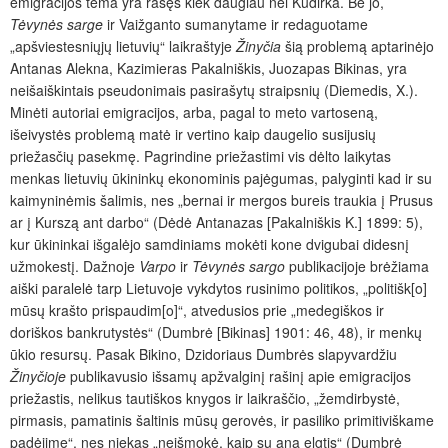
emigracijos tema yra rašęs kiek daugiau nei Kudirka. Be jo,
Tėvynės sarge
ir Vaižganto sumanytame ir redaguotame
„apšviestesniųjų lietuvių“ laikraštyje
Žinyčia
šią problemą aptarinėjo
Antanas Alekna, Kazimieras Pakalniškis, Juozapas Bikinas, yra
neišaiškintais pseudonimais pasirašytų straipsnių (Diemedis, X.).
Minėti autoriai emigracijos, arba, pagal to meto vartoseną,
išeivystės problemą matė ir vertino kaip daugelio susijusių
priežasčių pasekmę. Pagrindine priežastimi vis dėlto laikytas
menkas lietuvių ūkininkų ekonominis pajėgumas, palyginti kad ir su
kaimyninėmis šalimis, nes „bernai ir mergos bureis traukia į Prusus
ar į Kurszą ant darbo“ (Dėdė Antanazas [Pakalniškis K.] 1899: 5),
kur ūkininkai išgalėjo samdiniams mokėti kone dvigubai didesnį
užmokestį. Dažnoje
Varpo
ir
Tėvynės sargo
publikacijoje brėžiama
aiški paralelė tarp Lietuvoje vykdytos rusinimo politikos, „politišk[o]
mūsų krašto prispaudim[o]“, atvedusios prie „medegiškos ir
doriškos bankrutystės“ (Dumbrė [Bikinas] 1901: 46, 48), ir menkų
ūkio resursų. Pasak Bikino, Dzidoriaus Dumbrės slapyvardžiu
Žinyčioje
publikavusio išsamų apžvalginį rašinį apie emigracijos
priežastis, nelikus tautiškos knygos ir laikraščio, „žemdirbystė,
pirmasis, pamatinis šaltinis mūsų gerovės, ir pasiliko primitiviškame
padėjime“, nes niekas „neišmokė, kaip su ana elgtis“ (Dumbrė