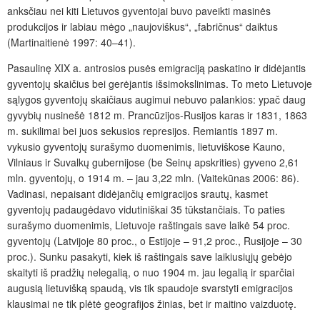
anksčiau nei kiti Lietuvos gyventojai buvo paveikti masinės
produkcijos ir labiau mėgo „naujoviškus“, „fabričnus“ daiktus
(Martinaitienė 1997: 40–41).
Pasaulinę XIX a. antrosios pusės emigraciją paskatino ir didėjantis
gyventojų skaičius bei gerėjantis išsimokslinimas. To meto Lietuvoje
sąlygos gyventojų skaičiaus augimui nebuvo palankios: ypač daug
gyvybių nusinešė 1812 m. Prancūzijos-Rusijos karas ir 1831, 1863
m. sukilimai bei juos sekusios represijos. Remiantis 1897 m.
vykusio gyventojų surašymo duomenimis, lietuviškose Kauno,
Vilniaus ir Suvalkų gubernijose (be Seinų apskrities) gyveno 2,61
mln. gyventojų, o 1914 m. – jau 3,22 mln. (Vaitekūnas 2006: 86).
Vadinasi, nepaisant didėjančių emigracijos srautų, kasmet
gyventojų padaugėdavo vidutiniškai 35 tūkstančiais. To paties
surašymo duomenimis, Lietuvoje raštingais save laikė 54 proc.
gyventojų (Latvijoje 80 proc., o Estijoje – 91,2 proc., Rusijoje – 30
proc.). Sunku pasakyti, kiek iš raštingais save laikiusiųjų gebėjo
skaityti iš pradžių nelegalią, o nuo 1904 m. jau legalią ir sparčiai
augusią lietuvišką spaudą, vis tik spaudoje svarstyti emigracijos
klausimai ne tik plėtė geografijos žinias, bet ir maitino vaizduotę.