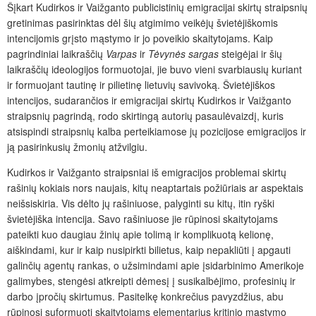
Šįkart Kudirkos ir Vaižganto pub­licistinių emigracijai skirtų straipsnių
gretinimas pasirinktas dėl šių atgimimo veikėjų švietėjiškomis
intencijomis grįsto mąstymo ir jo poveikio skaitytojams. Kaip
pagrindiniai laikraščių
Varpas
ir
Tėvynės sargas
steigėjai ir šių
laikraščių ideologijos formuotojai, jie buvo vieni svarbiausių kuriant
ir formuojant tautinę ir pilietinę lietuvių savivoką. Švietėjiškos
intencijos, sudarančios ir emigracijai skirtų Kudirkos ir Vaižganto
straipsnių pagrindą, rodo skirtingą autorių pasaulėvaizdį, kuris
atsispindi straipsnių kalba perteikiamose jų pozicijose emigracijos ir
ją pasirinkusių žmonių atžvilgiu.
Kudirkos ir Vaižganto straipsniai iš emigracijos problemai skirtų
rašinių kokiais nors naujais, kitų neaptartais požiūriais ar aspektais
neišsiskiria. Vis dėlto jų rašiniuose, palyginti su kitų, itin ryški
švietėjiška intencija. Savo rašiniuose jie rūpinosi skaitytojams
pateikti kuo daugiau žinių apie tolimą ir komplikuotą kelionę,
aiškindami, kur ir kaip nusipirkti bilietus, kaip nepakliūti į apgauti
galinčių agentų rankas, o užsimindami apie įsidarbinimo Amerikoje
galimybes, stengėsi atkreipti dėmesį į susikalbėjimo, profesinių ir
darbo įpročių skirtumus. Pasitelkę konkrečius pavyzdžius, abu
rūpinosi suformuoti skaitytojams elementarius kritinio mąstymo