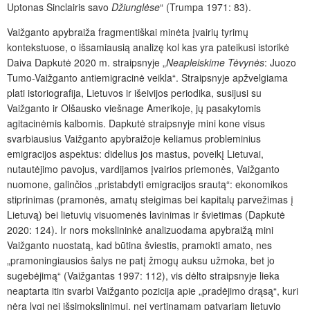
Uptonas Sinclairis savo
Džiunglėse
“ (Trumpa 1971: 83).
Vaižganto apybraiža fragmentiškai minėta įvairių tyrimų
kontekstuose, o išsamiausią analizę kol kas yra pateikusi istorikė
Daiva Dapkutė 2020 m. straipsnyje „
Neapleiskime Tėvynės
: Juozo
Tumo-Vaižganto antiemigracinė veik­la“. Straipsnyje apžvelgiama
plati istoriografija, Lietuvos ir išeivijos periodika, susijusi su
Vaižganto ir Olšausko viešnage Amerikoje, jų pasakytomis
agitacinėmis kalbomis. Dapkutė straipsnyje mini kone visus
svarbiausius Vaižganto apybraižoje keliamus probleminius
emigracijos aspektus: didelius jos mastus, poveikį Lietuvai,
nutautėjimo pavojus, vardijamos įvairios priemonės, Vaižganto
nuomone, galinčios „pristabdyti emigracijos srautą“: ekonomikos
stiprinimas (pramonės, amatų steigimas bei kapitalų parvežimas į
Lietuvą) bei lietuvių visuomenės lavinimas ir švietimas (Dapkutė
2020: 124). Ir nors mokslininkė analizuodama apybraižą mini
Vaižganto nuostatą, kad būtina šviestis, pramokti amato, nes
„pramoningiausios šalys ne patį žmogų auksu užmoka, bet jo
sugebėjimą“ (Vaižgantas 1997: 112), vis dėlto straipsnyje lieka
neaptarta itin svarbi Vaižganto pozicija apie „pradėjimo drąsą“, kuri
nėra lygi nei išsimokslinimui, nei vertinamam patvariam lietuvio