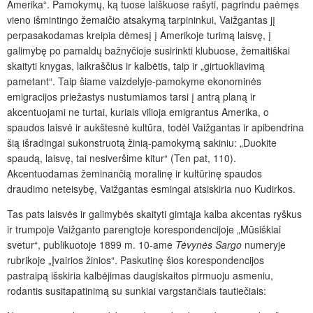
Amerika“. Pamokymų, ką tuose laiškuose rašyti, pagrindu paėmęs
vieno išmintingo žemaičio atsakymą tarpininkui, Vaižgantas jį
perpasakodamas kreipia dėmesį į Amerikoje turimą laisvę, į
galimybę po pamaldų bažnyčioje susirinkti klubuose, žemaitiškai
skaityti knygas, laikraščius ir kalbėtis, taip ir „girtuokliavimą
pametant“. Taip šiame vaizdelyje-pamokyme ekonominės
emigracijos priežastys nustumiamos tarsi į antrą planą ir
akcentuojami ne turtai, kuriais vilioja emigrantus Amerika, o
spaudos laisvė ir aukštesnė kultūra, todėl Vaižgantas ir apibendrina
šią išradingai sukonstruotą žinią-pamokymą sakiniu: „Duokite
spaudą, laisvę, tai nesiveršime kitur“ (Ten pat, 110).
Akcentuodamas žeminančią moralinę ir kultūrinę spaudos
draudimo neteisybę, Vaižgantas esmingai atsiskiria nuo Kudirkos.
Tas pats laisvės ir galimybės skaityti gimtąja kalba akcentas ryškus
ir trumpoje Vaižganto parengtoje korespondencijoje „Mūsiškiai
svetur“, publikuotoje 1899 m. 10-ame
Tėvynės Sargo
numeryje
rubrikoje „Įvairios žinios“. Paskutinę šios korespondencijos
pastraipą išskiria kalbėjimas daugiskaitos pirmuoju asmeniu,
rodantis susitapatinimą su sunkiai vargstančiais tautiečiais: