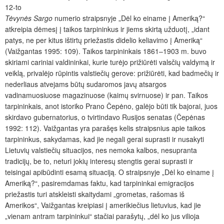
12-to
Tėvynės Sargo
numerio straipsnyje „Dėl ko einame į Ameriką?“
atkreipia dėmesį į taikos tarpininkus ir jiems skirtą užduotį, „idant
patys, ne per kitus ištirtų priežastis didelio keliavimo į Ameriką“
(Vaižgantas 1995: 109). Taikos tarpininkais 1861–1903 m. buvo
skiriami cariniai valdininkai, kurie turėjo prižiūrėti valsčių valdymą ir
veiklą, privalėjo rūpintis valstiečių gerove: prižiūrėti, kad badmečių ir
nederliaus atvejams būtų sudaromos javų atsargos
vadinamuosiuose magazinuose (kaimų svirnuose) ir pan. Taikos
tarpininkais, anot istoriko Prano Čepėno, galėjo būti tik bajorai, juos
skirdavo gubernatorius, o tvirtindavo Rusijos senatas (Čepėnas
1992: 112). Vaižgantas yra parašęs kelis straipsnius apie taikos
tarpininkus, sakydamas, kad jie negali gerai suprasti ir nusakyti
Lietuvių valstiečių situacijos, nes nemoka kalbos, nesupranta
tradicijų, be to, neturi jokių interesų stengtis gerai suprasti ir
teisingai apibūdinti esamą situaciją. O straipsnyje „Dėl ko einame į
Ameriką?“, pasiremdamas faktu, kad tarpininkai emigracijos
priežastis turi atskleisti skaitydami „grometas, rašomas iš
Amerikos“, Vaižgantas kreipiasi į amerikiečius lietuvius, kad jie
„vienam antram tarpininkui“ stačiai parašytų, „dėl ko jus vilioja