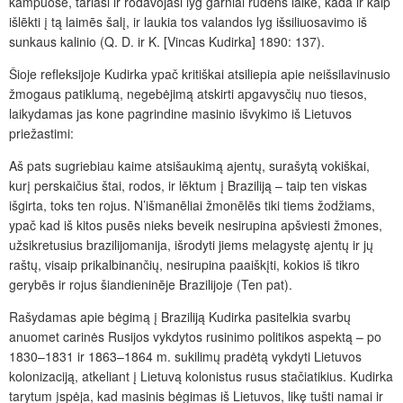
kampuose, tariasi ir rodavojasi lyg garniai rudens laike, kada ir kaip
išlēkti į tą laimēs šalį, ir laukia tos valandos lyg išsiliuosavimo iš
sunkaus kalinio (Q. D. ir K. [Vincas Kudirka] 1890: 137).
Šioje refleksijoje Kudirka ypač kritiškai atsiliepia apie neišsilavinusio
žmogaus patiklumą, negebėjimą atskirti apgavysčių nuo tiesos,
laikydamas jas kone pagrindine masinio išvykimo iš Lietuvos
priežastimi:
Aš pats sugriebiau kaime atsišaukimą ajentų, surašytą vokiškai,
kurį perskaičius štai, rodos, ir lēktum į Braziliją – taip ten viskas
išgirta, toks ten rojus. N’išmanēliai žmonēlēs tiki tiems žodžiams,
ypač kad iš kitos pusēs nieks beveik nesirupina apšviesti žmones,
užsikretusius brazilijomanija, išrodyti jiems melagystę ajentų ir jų
raštų, visaip prikalbinančių, nesirupina paaiškįti, kokios iš tikro
gerybēs ir rojus šiandieninēje Brazilijoje (Ten pat).
Rašydamas apie bėgimą į Braziliją Kudirka pasitelkia svarbų
anuomet carinės Rusijos vykdytos rusinimo politikos aspektą – po
1830–1831 ir 1863–1864 m. sukilimų pradėtą vykdyti Lietuvos
kolonizaciją, atkeliant į Lietuvą kolonistus rusus stačiatikius. Kudirka
tarytum įspėja, kad masinis bėgimas iš Lietuvos, likę tušti namai ir