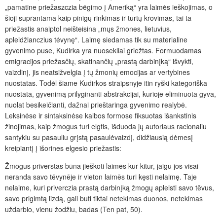
„pamatine priežaszczia bēgimo į Ameriką“ yra laimės ieškojimas, o
šioji suprantama kaip pinigų rinkimas ir turtų krovimas, tai ta
priežastis anaiptol neišteisina „mųs žmones, lietuvius,
apleidžianczius tėvynę“. Laimę siedamas tik su materialine
gyvenimo puse, Kudirka yra nuosekliai griežtas. Formuodamas
emigracijos priežasčių, skatinančių „prastą darbinįką“ išvykti,
vaizdinį, jis neatsižvelgia į tų žmonių emocijas ar vertybines
nuostatas. Todėl šiame Kudirkos straipsnyje itin ryški kategoriška
nuostata, gyvenimą prilyginanti abstrakcijai, kurioje eliminuota gyva,
nuolat besikeičianti, dažnai prieštaringa gyvenimo realybė.
Leksinėse ir sintaksinėse kalbos formose fiksuotas išankstinis
žinojimas, kaip žmogus turi elgtis, išduoda jų autoriaus racionaliu
santykiu su pasauliu grįstą pasaulėvaizdį, didžiausią dėmesį
kreipiantį į išorines elgesio priežastis:
Žmogus priverstas būna jieškoti laimēs kur kitur, jaigu jos visai
neranda savo tēvynēje ir vieton laimēs turi kęsti nelaimę. Taje
nelaime, kuri priverczia prastą darbinįką žmogų apleisti savo tēvus,
savo prigimtą lizdą, gali buti tiktai netekimas duonos, netekimas
uždarbio, vienu žodžiu, badas (Ten pat, 50).