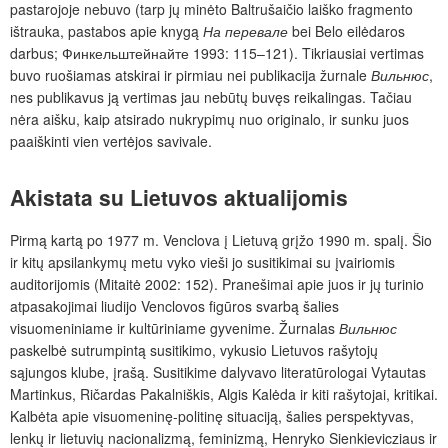
pastarojoje nebuvo (tarp jų minėto Baltrušaičio laiško fragmento
ištrauka, pastabos apie knygą
На перевале
bei Belo eilėdaros
darbus;
Финкельштейнайте 1993: 115–121). Tikriausiai vertimas
buvo ruošiamas atskirai ir pirmiau nei publikacija žurnale
Вильнюс
,
nes publikavus ją vertimas jau nebūtų buvęs reikalingas. Tačiau
nėra aišku, kaip atsirado nukrypimų nuo originalo, ir sunku juos
paaiškinti vien vertėjos savivale.
Akistata su Lietuvos aktualijomis
Pirmą kartą po 1977 m. Venclova į Lietuvą grįžo 1990 m. spalį. Šio
ir kitų apsilankymų metu vyko vieši jo susitikimai su įvairiomis
auditorijomis (Mitaitė 2002: 152). Pranešimai apie juos ir jų turinio
atpasakojimai liudijo Venclovos figūros svarbą šalies
visuomeniniame ir kultūriniame gyvenime. Žurnalas
Вильнюс
paskelbė sutrumpintą susitikimo, vykusio Lietuvos rašytojų
sąjungos klube, įrašą. Susitikime dalyvavo literatūrologai Vytautas
Martinkus, Ričardas Pakalniškis, Algis Kalėda ir kiti rašytojai, kritikai.
Kalbėta apie visuomeninę-politinę situaciją, šalies perspektyvas,
lenkų ir lietuvių nacionalizmą, feminizmą, Henryko Sienkievicziaus ir