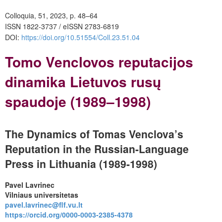
Colloquia, 51, 2023, p. 48–64
ISSN 1822-3737 / eISSN 2783-6819
DOI:
https://doi.org/
10.51554/Coll.23.51.04
Tomo Venclovos reputacijos
dinamika Lietuvos rusų
spaudoje (1989–1998)
The Dynamics of Tomas Venclova’s
Reputation in the Russian-Language
Press in Lithuania (1989-1998)
Pavel Lavrinec
Vilniaus universitetas
pavel.lavrinec@flf.vu.lt
https://orcid.org/0000-0003-2385-4378