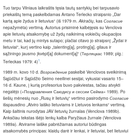
Tuo tarpu Vilniaus laikraštis tęsia tautų santykių bei tarpusavio
priekaištų temą paskelbdamas Antano Terlecko straipsnio „Dar
kartą apie žydus ir lietuvius“ (iš 1979 m.
Akiračių
, kas
Согласие
nepažymėta) vertimą. Autorius prisiminė kalbėjęsis su Venclova
apie lietuvių atsakomybę už žydų naikinimą vokiečių okupacijos
metu ir tai, kad jų mintys sutapo; plačiai citavo jo straipsnį „Žydai ir
lietuviai“, kurį vertino kaip „talenting[ą], proting[ą], gilaus ir
sąžiningo jausmo įkvėpt[ą] dokument[ą]“ (Терляцкас 1989; plg.:
1
Terleckas 1979: 4)
.
1989 m. kovo 10 d.
Возрождение
paskelbė Venclovos sveikinimą
Sąjūdžiui ir Sąjūdžio Seimo neeilinei sesijai, vykusiai vasario 15–
16 d. Kaune, į kurią profesorius buvo pakviestas, tačiau atvykti
negalėjo («Поздравления Саюдису и сессии Сейма» 1989). Po
šešių mėnesių nuo „Rusų ir lietuvių“ vertimo pasirodymo
Согласие
išspausdino „Atviro laiško lietuviams ir Lietuvos lenkams“ vertimą.
Kaip šaltinis nurodytas JAV lietuvių žurnalas (Venclova 1989b).
Anksčiau tekstas išėjo lenkų kalba Paryžiaus žurnale (Venclova
1989a). Atvirame laiške pabrėžiamas autoriui būdingas
atsakomybės principas: klaidų darė ir lenkai, ir lietuviai, bet lietuviui