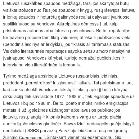
Lietuvos rusakalbės spaudos medžiaga, tarsi jos skaitytojai būtų
visiškai izoliuoti nuo Rusijos spaudos ir knygų, rusų išeivijos, lietuvių
ir lenkų spaudos ir neturėtų galimybės realiai dalyvauti įvairiuose
susitikimuose su Venclova. Atkreiptinas dėmesys į tai, kaip
pristatomas autorius arba interviu pašnekovas. Be to, reputacijos
formavimo procese tam tikrą vaidmenį atlieka ir publikacijos vieta
(periodinis leidinys ar leidykla), jos tikrasis ar tariamasis statusas.
Vis dėlto literatūrinės reputacijos sąvoka
sensu stricto
netaikytina
įvairiapusei Venclovos kūrybai, kurioje nemažai publicistikos ir
interviu ne vien literatūrinėmis temomis.
Tyrimo medžiaga apsiriboja Lietuvos rusakalbiais leidiniais,
pradedant „perestrojkos“ ir „glasnost’“ laikais. Tai pateisinama tuo,
kad sunku atsekti Venclovos tekstų ir tekstų apie jį bei jo kūrybą
cirkuliaciją tiek savilaidoje 1977–1988 m., tiek legalioje spaudoje už
Lietuvos ribų po 1988 m. Be to, poeto ir mokslininko emigracijos
metais iš už „geležinės uždangos“ atkeliavusios publikacijos
lietuvių, rusų, anglų ir kitomis kalbomis vargu ar turėjo plačią
auditoriją Venclovos gimtinėje. Pavyzdžiui, nedaugelis galėjo įsigyti
neoficialiai į SSRS parvežtų Paryžiuje leidžiamo rusų emigrantų
žurnalo
Синтаксис
(„Sintaksė“) vienetinių egzempliorių. Šio