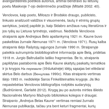
avangardistinės poetikos autorius, artimai bendravo su lietuvių
poetu Maskvoje 7-ojo dešimtmečio pradžioje (Mitaitė 2002: 40).
Venclovos, kaip poeto, Miłoszo ir Brodskio draugo, publicisto,
linkusio analizuoti valdžios ir visuomenės, tautų ir etninių grupių
santykius, įvaizdį papildė jo, kaip Sidabro amžiaus rusų literatūros ir
jos ryšių su Lietuva tyrinėtojo, vaidmuo. Nedidelis Venclovos
straipsnis apie Andrejaus Belo apsilankymą 1921 m. Kaune buvo
paskelbtas žurnale
Nemunas
1971 m. (Venclova 1971). Rusų kalba
straipsnis išėjo Rašytojų sąjungos žurnale 1990 m. Straipsnyje
pateikta sutrumpinta biobibliografinė informacija apie Belą, pridėtas
1918 m. Jurgio Baltrušaičio laiško fragmentas. Be to, straipsnis
papildytas pastabomis apie Belo Kaune skaitytų paskaitų tematikos
ir jo knygos
На перевале
(
Viršukalnėje
) idėjų sąsajas bei eilėdarai
skirtus Belo darbus (Венцлова 1990c). Kitas straipsnio vertimas
išėjo 1993 m. nedidelėje Saros
Finkelšteinaitės knygoje. Jis liko
nepastebėtas Venclovos bibliografijos rodyklės sudarytojų
(Budriūnienė, Garlaitė 2012). Knygą jau po autorės mirties išleido
Nacionalinės Martyno Mažvydo bibliotekos kolegos ir draugai.
Straipsnio
„Andrejus Belas Kaune“ vertimas remiasi žurnalo
Nemunas
publikacija, tačiau yra bent keturi fragmentai, kurių