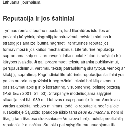
Lithuania, journalism.
Reputacija ir jos šaltiniai
Tyrimas remiasi teorine nuostata, kad literatūros istorijos ar
pavienių kūrybinių biografijų konstravimui, rašytojų statuso ir
strategijos analizei būtina nagrinėti literatūrinės reputacijos
formavimosi ir jos kaitos mechanizmus. Literatūrinė reputacija
suprantama kaip susiformavęs ir laike nuolat kintantis rašytojo ir jo
kūrybos įvaizdis. Ji gali programuoti tekstų atranką publikavimui,
perspausdinimui, vertimui, tekstų patrauklumą skaitytojui, vienokį ar
kitokį jų supratimą. Pagrindiniai literatūrinės reputacijos šaltiniai yra
paties autoriaus grožiniai ir negrožiniai tekstai bei kitų asmenų
pasisakymai apie jį ir jo literatūrinę, visuomeninę, politinę poziciją
(Рейтблат 2001: 51–53). Straipsnyje modeliuojama sąlyginė
situacija, kai iki 1989 m. Lietuvos rusų spaudoje Tomo Venclovos
vardas apskritai nebuvo minimas, todėl jo reputacija neoficialioje
rusakalbėje Sąjūdžio spaudoje iškilo tarsi
deus ex machina
, nors iš
tikrųjų tam tikruose sluoksniuose Venclova turėjo aukštą neoficialią
reputaciją ir anksčiau. Su tokiu pat sąlygiškumu naudojama tik