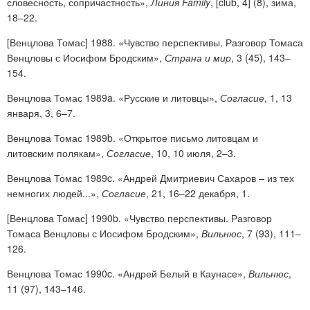
словесность, сопричастность»,
Линия Family
, [club, 4] (8), зима,
18–22.
[Венцлова Томас] 1988. «Чувство перспективы. Разговор Томаса
Венцловы с Иосифом Бродским»,
Страна и мир
, 3 (45), 143–
154.
Венцлова Томас 1989a. «Русские и литовцы»,
Согласие
, 1, 13
января, 3, 6–7.
Венцлова Томас 1989b. «Открытое письмо литовцам и
литовским полякам»,
Согласие
, 10, 10 июля, 2–3.
Венцлова Томас 1989c. «Андрей Дмитриевич Сахаров – из тех
немногих людей...»,
Согласие
, 21, 16–22 декабря, 1.
[Венцлова Томас] 1990b. «Чувство перспективы. Разговор
Томаса Венцловы с Иосифом Бродским»,
Вильнюс
, 7 (93), 111–
126.
Венцлова Томас 1990c. «Андрей Белый в Каунасе»,
Вильнюс
,
11 (97), 143–146.