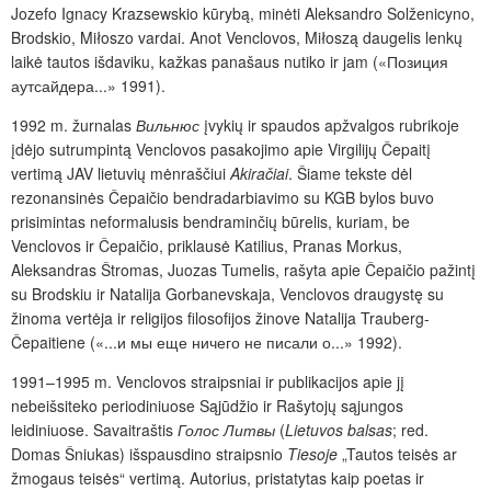
Jozefo Ignacy Krazsewskio kūrybą, minėti Aleksandro Solženicyno,
Brodskio, Miłoszo vardai. Anot Venclovos, Miłoszą daugelis lenkų
laikė tautos išdaviku, kažkas panašaus nutiko ir jam («Позиция
аутсайдера...» 1991).
1992 m. žurnalas
Вильнюс
įvykių ir spaudos apžvalgos rubrikoje
įdėjo sutrumpintą Venclovos pasakojimo apie Virgilijų Čepaitį
vertimą JAV lietuvių mėnraščiui
Akiračiai
. Šiame tekste dėl
rezonansinės Čepaičio bendradarbiavimo su KGB bylos buvo
prisimintas neformalusis bendraminčių būrelis, kuriam, be
Venclovos ir Čepaičio, priklausė Katilius, Pranas Morkus,
Aleksandras Štromas, Juozas Tumelis, rašyta apie Čepaičio pažintį
su Brodskiu ir Natalija
Gorbanevskaja, Venclovos draugystę su
žinoma vertėja ir religijos filosofijos žinove Natalija Trauberg-
Čepaitiene («...и мы еще ничего не писали о...» 1992).
1991–1995 m. Venclovos straipsniai ir publikacijos apie jį
nebeišsiteko periodiniuose Sąjūdžio ir Rašytojų sąjungos
leidiniuose. Savaitraštis
Голос Литвы
(
Lietuvos balsas
; red.
Domas Šniukas) išspausdino straipsnio
Tiesoje
„Tautos teisės ar
žmogaus teisės“ vertimą. Autorius, pristatytas kaip poetas ir