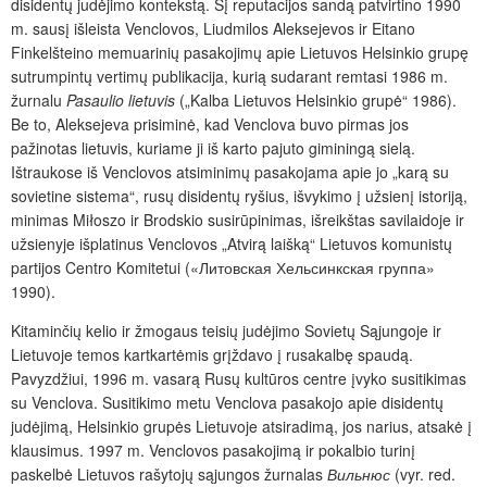
disidentų judėjimo kontekstą. Šį reputacijos sandą patvirtino 1990
m. sausį išleista Venclovos, Liudmilos Aleksejevos ir Eitano
Finkelšteino memuarinių pasakojimų apie Lietuvos Helsinkio grupę
sutrumpintų vertimų publikacija, kurią sudarant remtasi 1986 m.
žurnalu
Pasaulio lietuvis
(„Kalba Lietuvos Helsinkio grupė“ 1986).
Be to, Aleksejeva prisiminė, kad Venclova buvo pirmas jos
pažinotas lietuvis, kuriame ji iš karto pajuto giminingą sielą.
Ištraukose iš Venclovos atsiminimų pasakojama apie jo „karą su
sovietine sistema“, rusų disidentų ryšius, išvykimo į užsienį istoriją,
minimas Miłoszo ir Brodskio susirūpinimas, išreikštas savilaidoje ir
užsienyje išplatinus Venclovos „Atvirą laišką“ Lietuvos komunistų
partijos Centro Komitetui («Литовская Хельсинкская группа»
1990).
Kitaminčių kelio ir žmogaus teisių judėjimo Sovietų Sąjungoje ir
Lietuvoje temos kartkartėmis grįždavo į rusakalbę spaudą.
Pavyzdžiui, 1996 m. vasarą Rusų kultūros centre įvyko susitikimas
su Venclova. Susitikimo metu Venclova pasakojo apie disidentų
judėjimą, Helsinkio grupės Lietuvoje atsiradimą, jos narius, atsakė į
klausimus. 1997 m. Venclovos pasakojimą ir pokalbio turinį
paskelbė Lietuvos rašytojų sąjungos žurnalas
Вильнюс
(vyr. red.