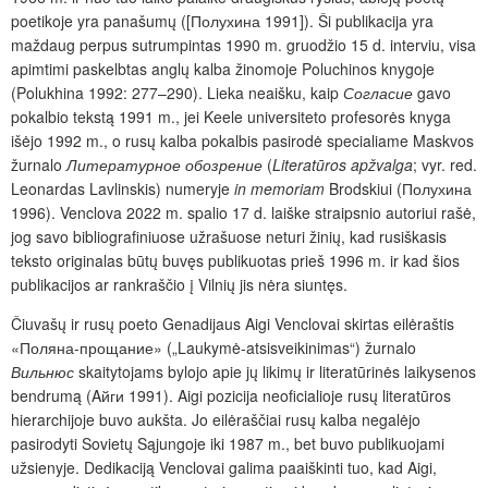
poetikoje yra panašumų ([Полухина 1991]). Ši publikacija yra
maždaug perpus sutrumpintas 1990 m. gruodžio 15 d. interviu, visa
apimtimi paskelbtas anglų kalba žinomoje Poluchinos knygoje
(Polukhina 1992: 277–290). Lieka neaišku, kaip
Согласие
gavo
pokalbio tekstą 1991 m., jei Keele universiteto profesorės knyga
išėjo 1992 m., o rusų kalba pokalbis pasirodė specialiame Maskvos
žurnalo
Литературное обозрение
(
Literatūros apžvalga
; vyr. red.
Leonardas Lavlinskis) numeryje
in memoriam
Brodskiui (Полухина
1996). Venclova 2022 m. spalio 17 d. laiške straipsnio autoriui rašė,
jog savo bibliografiniuose užrašuose neturi žinių, kad rusiškasis
teksto originalas būtų buvęs publikuotas prieš 1996 m. ir kad šios
publikacijos ar rankraščio į Vilnių jis nėra siuntęs.
Čiuvašų ir rusų poeto Genadijaus Aigi Venclovai skirtas eilėraštis
«Поляна-прощание» („Laukymė-atsisveikinimas“) žurnalo
Вильнюс
skaitytojams bylojo apie jų likimų ir literatūrinės laikysenos
bendrumą (Aйги 1991). Aigi pozicija neoficialioje rusų literatūros
hierarchijoje buvo aukšta. Jo eilėraščiai rusų kalba negalėjo
pasirodyti Sovietų Sąjungoje iki 1987 m., bet buvo publikuojami
užsienyje. Dedikaciją Venclovai galima paaiškinti tuo, kad Aigi,