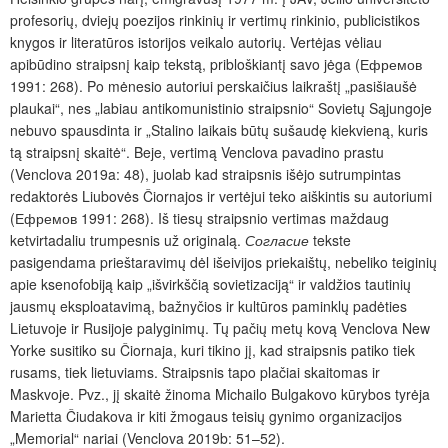
profesorių, dviejų poezijos rinkinių ir vertimų rinkinio, publicistikos
knygos ir literatūros istorijos veikalo autorių. Vertėjas vėliau
apibūdino straipsnį kaip tekstą, pribloškiantį savo jėga (Ефремов
1991: 268). Po mėnesio autoriui perskaičius laikraštį „pasišiaušė
plaukai“, nes „labiau antikomunistinio straipsnio“ Sovietų Sąjungoje
nebuvo spausdinta ir „Stalino laikais būtų sušaudę kiekvieną, kuris
tą straipsnį skaitė“. Beje, vertimą Venclova pavadino prastu
(Venclova 2019a: 48), juolab kad straipsnis išėjo sutrumpintas
redaktorės Liubovės Čiornajos ir vertėjui teko aiškintis su autoriumi
(Ефремов 1991: 268). Iš tiesų straipsnio vertimas maždaug
ketvirtadaliu trumpesnis už originalą.
Согласие
tekste
pasigendama prieštaravimų dėl išeivijos priekaištų, nebeliko teiginių
apie ksenofobiją kaip „išvirkščią sovietizaciją“ ir valdžios tautinių
jausmų eksploatavimą, bažnyčios ir kultūros paminklų padėties
Lietuvoje ir Rusijoje palyginimų. Tų pačių metų kovą Venclova New
Yorke susitiko su Čiornaja, kuri tikino jį, kad straipsnis patiko tiek
rusams, tiek lietuviams. Straipsnis tapo plačiai skaitomas ir
Maskvoje. Pvz., jį skaitė žinoma Michailo Bulgakovo kūrybos tyrėja
Marietta Čiudakova ir kiti žmogaus teisių gynimo organizacijos
„Memorial“ nariai (Venclova 2019b: 51–52).