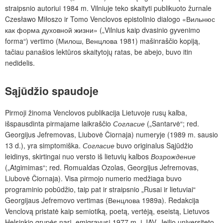
straipsnio autoriui 1984 m. Vilniuje teko skaityti publikuoto žurnale
Czesławo Miłoszo ir Tomo Venclovos epistolinio dialogo «Вильнюс
как форма духовной жизни» („Vilnius kaip dvasinio gyvenimo
forma“) vertimo (Милош, Венцлова 1981) mašinraščio kopiją,
tačiau panašios lektūros skaitytojų ratas, be abejo, buvo itin
nedidelis.
Sąjūdžio spaudoje
Pirmoji žinoma Venclovos publikacija Lietuvoje rusų kalba,
išspausdinta pirmajame laikraščio
Согласие
(„Santarvė“; red.
Georgijus Jefremovas, Liubovė Čiornaja) numeryje (1989 m. sausio
13 d.), yra simptomiška.
Согласие
buvo originalus Sąjūdžio
leidinys, skirtingai nuo versto iš lietuvių kalbos
Возрождение
(„Atgimimas“; red. Romualdas Ozolas, Georgijus Jefremovas,
Liubovė Čiornaja). Visa pirmojo numerio medžiaga buvo
programinio pobūdžio, taip pat ir straipsnio „Rusai ir lietuviai“
Georgijaus Jefremovo vertimas (Венцлова 1989a). Redakcija
Venclovą pristatė kaip semiotiką, poetą, vertėją, eseistą, Lietuvos
Helsinkio grupės narį, emigravusį 1977 m. į JAV, Jeilio universiteto