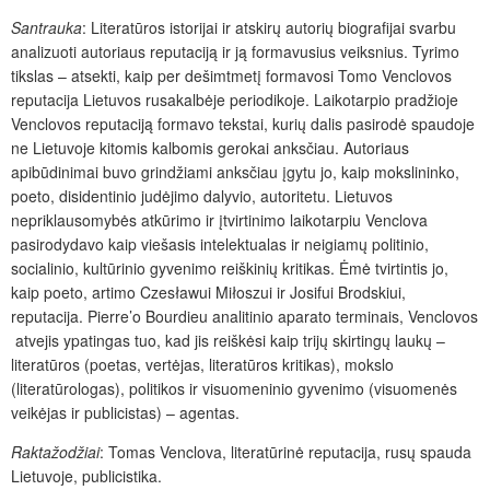
Santrauka
: Literatūros istorijai ir atskirų autorių biografijai svarbu
analizuoti autoriaus reputaciją ir ją formavusius veiksnius. Tyrimo
tikslas – atsekti, kaip per dešimtmetį formavosi Tomo Venclovos
reputacija Lietuvos rusakalbėje periodikoje. Laikotarpio pradžioje
Venclovos reputaciją formavo tekstai, kurių dalis pasirodė spaudoje
ne Lietuvoje kitomis kalbomis gerokai anksčiau. Autoriaus
apibūdinimai buvo grindžiami anksčiau įgytu jo, kaip mokslininko,
poeto, disidentinio judėjimo dalyvio, autoritetu. Lietuvos
nepriklausomybės atkūrimo ir įtvirtinimo laikotarpiu Venclova
pasirodydavo kaip viešasis intelektualas ir neigiamų politinio,
socialinio, kultūrinio gyvenimo reiškinių kritikas. Ėmė tvirtintis jo,
kaip poeto, artimo Czesławui Miłoszui ir Josifui Brodskiui,
reputacija. Pierre’o Bourdieu analitinio aparato terminais, Venclovos
atvejis ypatingas tuo, kad jis reiškėsi kaip trijų skirtingų laukų –
literatūros (poetas, vertėjas, literatūros kritikas), mokslo
(literatūrologas), politikos ir visuomeninio gyvenimo (visuomenės
veikėjas ir publicistas) – agentas.
Raktažodžiai
: Tomas Venclova, literatūrinė reputacija, rusų spauda
Lietuvoje, publicistika.