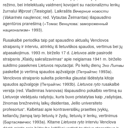
režimo, bei intelektualų vaidmenį kovojant su nacionalizmu lenkų
žurnalui
Wprost
(
Tiesiogiai
). Laikraštis
Вечерние новости
(
Vakarinės naujienos
; red. Vytautas Žeimantas) išspausdino
agentūros pranešimą («Томас Венцлова: замороженный
национализм» 1993).
Rusakalbė periodika taip pat spausdino aktualių Venclovos
straipsnių ir interviu, atrinktų iš lietuviškos spaudos, vertimus bei jų
atpasakojimus. 1993 m. birželio 17 d.
Lietuvos aide
pasirodė
straipsnis „Klaidų sakralizavimas“ apie neigiamas 1941 m. birželio
sukilimo pasekmes Lietuvos reputacijai. Po kelių dienų
Эхо Литвы
paskelbė jo vertimą spaudos apžvalgoje (Петрайтис 1993a).
Venclovos straipsnio sukelta polemika glaustai išdėstyta kitoje
spaudos apžvalgoje (Петрайтис 1993b).
Lietuvos ryto
rusakalbė
versija (red. Vladimiras Ivanovas) išspausdino pokalbio vertimą su
Lietuvoje viešėjusiu rašytoju, kuris buvo pristatytas kaip „rašytojas,
žinomas brežnevinių laikų disidentas, Jeilio universiteto
profesorius“. Kalbėtasi apie kontraversiškų praeities įvykių,
keliančių įtampą tarp lietuvių ir žydų, lietuvių ir lenkų, vertinimus
(Бартасявичюс 1993a). Kitame
Lietuvos ryto
interviu Venclova
dėstė mintis apie būtinybę kritiškai vertinti tautinius stereotipus ir