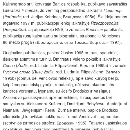
Kaliningrado sritį ketvirtąja Baltijos respublika, publikavo savaitraštis
Literatūra ir menas
. Jo vertimą perspausdino laikraštis
Партнер
(
Partneris
; red. Jurijus Kobrinas; Венцлова 1995c). Šią idėją poetas
atgaivino 1997 m. publikacijoje lenkų laikraštyje
Rzeczpospolita
(
Respublika
). Ją atpasakojo BNS, o žurnalas
Вильнюс
pateikė šią
publikaciją rusų kalba kartu su biografiniu straipsneliu Venclovos
60-mečio proga («Шестидесятилетие Томаса Вецловы» 1997).
Originalios publikacijos, pasirodžiusios 1995 m. rusų spaudoje,
išsiskiria apimtimi ir turiniu. Dmitrijaus Velerio pokalbis laikraštyje
Слово
(
Žodis
; red. Liudmila Filipavičienė; Веллер 1995a) ir žurnale
Русское слово
(
Rusų žodis
; red. Liudmila Filipavičienė; Веллер
1995b) įdomus dėl Venclovos refleksijų apie savo kūrybą bei jo,
kaip žmogaus teisių gynėjo, reputaciją, dėl savo akademinės
karjeros vertinimų, lyginamų su Josifo Brodskio ir Vasilijaus
Aksionovo pasisakymais apie amerikiečių ir rusų poetus bei
santykius su Aleksandru Kušneriu, Dmitrijumi Bobyševu, Anatolijumi
Naimanu, Jevgenijumi Reinu. Žurnale interviu papildė Brodskio
eilėraščio „Lietuviškas noktiurnas: Tomui Venclovai“ fragmentas
(septynios pirmosios strofos; Бродский 1995). Tatjanos Jasinskajos
pokalbis su Venclova tapo medžiaga trumpesnei publikacijai