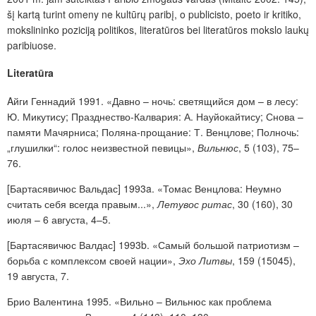
šį kartą turint omeny ne kultūrų paribį, o publicisto, poeto ir kritiko,
mokslininko poziciją politikos, literatūros bei literatūros mokslo laukų
paribiuose.
Literatūra
Aйги Геннадий 1991. «Давно – ночь: светящийся дом – в лесу:
Ю. Микутису; Празднество-Калвария: А. Науйокайтису; Снова –
памяти Мачярниса; Поляна-прощание: Т. Венцлове; Полночь:
„глушилки“: голос неизвестной певицы»,
Вильнюс
, 5 (103), 75–
76.
[Бартасявичюс Вальдас] 1993a. «Томас Венцлова: Неумно
считать себя всегда правым...»,
Летувос ритас
, 30 (160), 30
июля – 6 августа, 4–5.
[Бартасявичюс Валдас] 1993b. «Самый большой патриотизм –
борьба с комплексом своей нации»,
Эхо Литвы
, 159 (15045),
19 августа, 7.
Брио Валентина 1995. «Вильно – Вильнюс как проблема