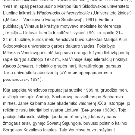
1991 m. spalį perspausdino Marijos Kiuri-Sklodovskos universiteto
Liubline laikraštis
Wiadomości Uniwersyteckie
(„Universiteto žinios“)
(„Miłosz – Venclova o Europie Środkowej“, 1991). Vertimo
publikaciją Vilniaus laikraštyje motyvavo mokslinė konferencija
„Lenkija – Lietuva. Istorija ir kultūra“, vykusi 1991 m. spalio 21–
24 m. Liubline, kurios metu Venclovai buvo suteiktas Marijos Kiuri-
Sklodovskos universiteto garbės daktaro vardas. Pokalbyje
Miłoszas Venclovą pristatė kaip savo draugą ir žymų lietuvių poetą
(apie kurį jis sužinojo 1972 m., kai Vilniuje išėjo eilėraščių rinkinys
Kalbos ženklas
), Helsinkio grupės narį, literatūrologą, garsaus
Tartu universiteto absolventą («Утопии превращаются в
реальность», 1991).
Kitą aspektą Venclovos reputacijai suteikė 1989 m. gruodžio mėn.
atsiliepimas apie Andrejų Sacharovą, paskelbtas po Sacharovo
mirties. Jame kalbama apie akademiko vaidmenį XX a. istorijoje, jo
reikšmę rusų istorijai bei svarbą Lietuvai (Венцлова 1989c). Toje
pačioje laikraščio skiltyje, juodame rėmelyje, įdėtas žymaus
žmogaus teisių gynėjo Sovietų Sąjungoje, buvusio politinio kalinio
Sergejaus Kovaliovo tekstas. Taip Venclova buvo įrašytas į