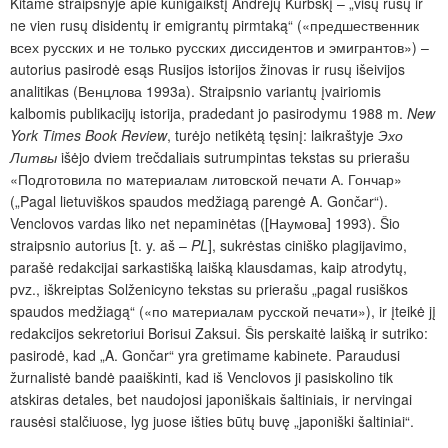
Kitame straipsnyje apie kunigaikštį Andrejų Kurbskį – „visų rusų ir
ne vien rusų disidentų ir emigrantų pirmtaką“ («предшественник
всех русских и не только русских диссидентов и эмигрантов») –
autorius pasirodė esąs Rusijos istorijos žinovas ir rusų išeivijos
analitikas (Венцлова 1993a). Straipsnio variantų įvairiomis
kalbomis publikacijų istorija, pradedant jo pasirodymu 1988 m.
New
York Times Book Review
, turėjo netikėtą tęsinį: laikraštyje
Эхо
Литвы
išėjo dviem trečdaliais sutrumpintas tekstas su prierašu
«Подготовила по материалам литовской печати А. Гончар»
(„Pagal lietuviškos spaudos medžiagą parengė A. Gončar“).
Venclovos vardas liko net nepaminėtas ([Наумова] 1993). Šio
straipsnio autorius [t. y. aš –
PL
], sukrėstas ciniško plagijavimo,
parašė redakcijai sarkastišką laišką klausdamas, kaip atrodytų,
pvz., iškreiptas Solženicyno tekstas su prierašu „pagal rusiškos
spaudos medžiagą“ («по материалам русской печати»), ir įteikė jį
redakcijos sekretoriui Borisui Zaksui. Šis perskaitė laišką ir sutriko:
pasirodė, kad „A. Gončar“ yra gretimame kabinete. Paraudusi
žurnalistė bandė paaiškinti, kad iš Venclovos ji pasiskolino tik
atskiras detales, bet naudojosi japoniškais šaltiniais, ir nervingai
rausėsi stalčiuose, lyg juose išties būtų buvę „japoniški šaltiniai“.