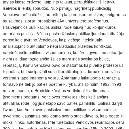
įgytas kitose erdvėse, kaip ir jo tekstai, perpublikuoti iš lietuvių
išeivijos ir lenkų spaudos. Nuo pirmųjų nagrinėtų publikacijų
Venclova turėjo didžiulį autoritetą kaip nonkonformistas, emigrantas
su sėkmės istorija, prestižinio JAV universiteto profesorius.
Pasivejančios publikacijos aiškiai rodė laisvą nuo konjunktūros
autoriaus poziciją. Vėliau pasirodžiusios publikacijos daugiatiražėje
periodikoje įtvirtino Venclovos, kaip viešojo intelektualo,
analizuojančio aktualumo nepraradusius praeities konfliktus,
nagrinėjančio politines, visuomenines, kultūros gyvenimo aktualijas
ir drąsiai diagnozuojančio šalies moralinės sveikatos būklę,
reputaciją. Kartu Venclova buvo pristatomas kaip Jeilio profesorius
ir poetas, bet susipažinti su jo literatūrologijos darbais ir poezijos
vertimais tapo įmanoma vėliau. Aptariamu laiku poeto reputaciją
formavo ne tiek jo paties poetinė kūryba, atsispindinti 1992–1993
m. vertimuose, o Brodskio kūrybos vertinimai ir artimumas
žinomiems poetams. Venclovos reakcijos į besikeičiančias
aktualijas rodė, jog jis netapo savo paties paminklu. Galima daryti
išvadą, kad Venclovos pasisakymams politikos ir visuomeninio
gyvenimo klausimais papildomo svorio suteikdavo jo, kaip poeto ir
mokslininko, autoritetas. Prie turėtosios Venclovos reputacijos dera
2001 m. jam suteiktas Paribio žmogaus vardas (Mitaitė 2002: 145),