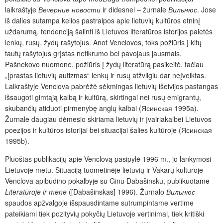
laikraštyje
Вечерние новости
ir didesnei – žurnale
Вильнюс
. Jose
iš dalies sutampa kelios pastraipos apie lietuvių kultūros etninį
uždarumą, tendenciją šalinti iš Lietuvos literatūros istorijos paletės
lenkų, rusų, žydų rašytojus. Anot Venclovos, toks požiūris į kitų
tautų rašytojus grįstas netikrumo bei pavojaus jausmais.
Pašnekovo nuomone, požiūris į žydų literatūrą pasikeitė, tačiau
„įprastas lietuvių autizmas“ lenkų ir rusų atžvilgiu dar neįveiktas.
Laikraštyje Venclova pabrėžė sėkmingas lietuvių išeivijos pastangas
išsaugoti gimtąją kalbą ir kultūrą, skirtingai nei rusų emigrantų,
skubančių atiduoti pirmenybę anglų kalbai (Ясинская 1995a).
Žurnale daugiau dėmesio skiriama lietuvių ir įvairiakalbei Lietuvos
poezijos ir kultūros istorijai bei situacijai šalies kultūroje (Ясинская
1995b).
Pluoštas publikacijų apie Venclovą pasipylė 1996 m., jo lankymosi
Lietuvoje metu. Situaciją tuometinėje lietuvių ir Vakarų kultūroje
Venclova apibūdino pokalbyje su Ginu Dabašinsku, publikuotame
Literatūroje ir mene
([Dabašinskas] 1996). Žurnalo
Вильнюс
spaudos apžvalgoje išspausdintame sutrumpintame vertime
pateikiami tiek pozityvių pokyčių Lietuvoje vertinimai, tiek kritiški