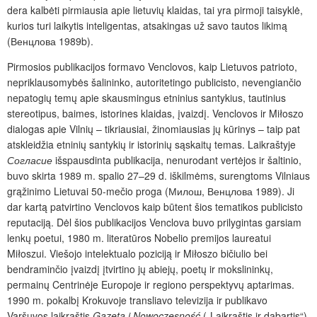
dera kalbėti pirmiausia apie lietuvių klaidas, tai yra pirmoji taisyklė,
kurios turi laikytis inteligentas, atsakingas už savo tautos likimą
(Венцлова 1989b).
Pirmosios publikacijos formavo Venclovos, kaip Lietuvos patrioto,
nepriklausomybės šalininko, autoritetingo publicisto, nevengiančio
nepatogių temų apie skausmingus etninius santykius, tautinius
stereotipus, baimes, istorines klaidas, įvaizdį. Venclovos ir Miłoszo
dialogas apie Vilnių – tikriausiai, žinomiausias jų kūrinys – taip pat
atskleidžia etninių santykių ir istorinių sąskaitų temas. Laikraštyje
Согласие
išspausdinta publikacija, nenurodant vertėjos ir šaltinio,
buvo skirta 1989 m. spalio 27–29 d. iškilmėms, surengtoms Vilniaus
grąžinimo Lietuvai 50-mečio proga (Милош, Венцлова 1989). Ji
dar kartą patvirtino Venclovos kaip būtent šios tematikos publicisto
reputaciją. Dėl šios publikacijos Venclova buvo prilygintas garsiam
lenkų poetui, 1980 m. literatūros Nobelio premijos laureatui
Miłoszui. Viešojo intelektualo poziciją ir Miłoszo bičiulio bei
bendraminčio įvaizdį įtvirtino jų abiejų, poetų ir mokslininkų,
permainų Centrinėje Europoje ir regiono perspektyvų aptarimas.
1990 m. pokalbį Krokuvoje transliavo televizija ir publikavo
Varšuvos laikraštis
Gazeta i Nowoczesność
(„Laikraštis ir dabartis“),