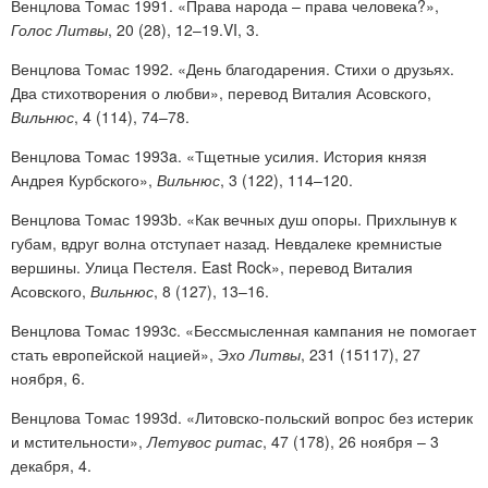
Венцлова Томас 1991. «Права народа – права человека?»,
Голос Литвы
, 20 (28), 12–19.VI, 3.
Венцлова Томас 1992. «День благодарения. Стихи о друзьях.
Два стихотворения о любви», перевод Виталия Асовского,
Вильнюс
, 4 (114), 74–78.
Венцлова Томас 1993a. «Тщетные усилия. История князя
Андрея Курбского»,
Вильнюс
, 3 (122), 114–120.
Венцлова Томас 1993b. «Как вечных душ опоры. Прихлынув к
губам, вдруг волна отступает назад. Невдалеке кремнистые
вершины. Улица Пестеля. East Rock», перевод Виталия
Асовского,
Вильнюс
, 8 (127), 13–16.
Венцлова Томас 1993c. «Бессмысленная кампания не помогает
стать европейской нацией»,
Эхо Литвы
, 231 (15117), 27
ноября, 6.
Венцлова Томас 1993d. «Литовско-польский вопрос без истерик
и мстительности»,
Летувос ритас
, 47 (178), 26 ноября – 3
декабря, 4.