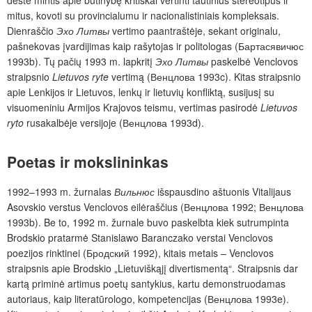
mitus, kovoti su provincialumu ir nacionalistiniais kompleksais.
Dienraščio
Эхо Литвы
vertimo paantraštėje, sekant originalu,
pašnekovas įvardijimas kaip rašytojas ir politologas (Бартасявичюс
1993b). Tų pačių 1993 m. lapkritį
Эхо Литвы
paskelbė Venclovos
straipsnio
Lietuvos ryte
vertimą (Венцлова 1993c). Kitas straipsnio
apie Lenkijos ir Lietuvos, lenkų ir lietuvių konfliktą, susijusį su
visuomeniniu Armijos Krajovos teismu, vertimas pasirodė
Lietuvos
ryto
rusakalbėje versijoje (Венцлова 1993d).
Poetas ir mokslininkas
1992–1993 m. žurnalas
Вильнюс
išspausdino aštuonis Vitalijaus
Asovskio verstus Venclovos eilėraščius (Венцлова 1992; Венцлова
1993b). Be to, 1992 m. žurnale buvo paskelbta kiek sutrumpinta
Brodskio pratarmė Stanislawo Baranczako verstai Venclovos
poezijos rinktinei (Бродский 1992), kitais metais – Venclovos
straipsnis apie Brodskio „Lietuviškąjį divertismentą“. Straipsnis dar
kartą priminė artimus poetų santykius, kartu demonstruodamas
autoriaus, kaip literatūrologo, kompetencijas (Венцлова 1993e).