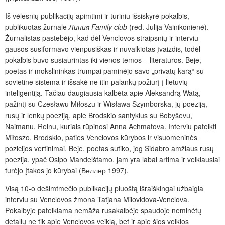
Iš vėlesnių publikacijų apimtimi ir turiniu išsiskyrė pokalbis,
publikuotas žurnale
Линия Family club
(red. Julija Vainikonienė).
Žurnalistas pastebėjo, kad dėl Venclovos straipsnių ir interviu
gausos susiformavo vienpusiškas ir nuvalkiotas įvaizdis, todėl
pokalbis buvo susiaurintas iki vienos temos – literatūros. Beje,
poetas ir mokslininkas trumpai paminėjo savo „privatų karą“ su
sovietine sistema ir išsakė ne itin palankų požiūrį į lietuvių
inteligentiją. Tačiau daugiausia kalbėta apie Aleksandrą Watą,
pažintį su Czesławu Miłoszu ir Wisława Szymborska, jų poeziją,
rusų ir lenkų poeziją, apie Brodskio santykius su Bobyševu,
Naimanu, Reinu, kuriais rūpinosi Anna Achmatova. Interviu pateikti
Miłoszo, Brodskio, paties Venclovos kūrybos ir visuomeninės
pozicijos vertinimai. Beje, poetas sutiko, jog Sidabro amžiaus rusų
poezija, ypač Osipo Mandelštamo, jam yra labai artima ir veikiausiai
turėjo įtakos jo kūrybai (Веллер 1997).
Visą 10-o dešimtmečio publikacijų pluoštą išraiškingai užbaigia
interviu su Venclovos žmona Tatjana Milovidova-Venclova.
Pokalbyje pateikiama nemãža rusakalbėje spaudoje neminėtų
detalių ne tik apie Venclovos veiklą, bet ir apie šios veiklos