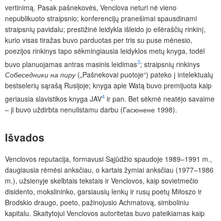
vertinimą. Pasak pašnekovės, Venclova neturi nė vieno
nepublikuoto straipsnio; konferencijų pranešimai spausdinami
straipsnių pavidalu; prestižinė leidykla išleido jo eilėraščių rinkinį,
kurio visas tiražas buvo parduotas per tris su puse mėnesio,
poezijos rinkinys tapo sėkmingiausia leidyklos metų knyga, todėl
3
buvo planuojamas antras masinis leidimas
; straipsnių rinkinys
Собеседники
на пиру
(„Pašnekovai puotoje“) pateko į intelektualų
bestselerių sąrašą Rusijoje; knyga apie Watą buvo premijuota kaip
4
geriausia slavistikos knyga JAV
ir pan. Bet sėkmė neatėjo savaime
– ji buvo uždirbta nenuilstamu darbu (Гасюнене 1998).
Išvados
Venclovos reputacija, formavusi Sąjūdžio spaudoje 1989–1991 m.,
daugiausia rėmėsi anksčiau, o kartais žymiai anksčiau (1977–1986
m.), užsienyje skelbtais tekstais ir Venclovos, kaip sovietmečio
disidento, mokslininko, garsiausių lenkų ir rusų poetų Miłoszo ir
Brodskio draugo, poeto, pažinojusio Achmatovą, simboliniu
kapitalu. Skaitytojui Venclovos autoritetas buvo pateikiamas kaip