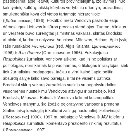
pastebėjimai apie lietuvių kultūros provincialėjimą, izoliavimąsi nuo
kaimyninių kultūrų, aiškių kūrybos vertybinių orientyrų praradimą,
smulkmenišką kovą dėl vietos tariamoje hierarchijoje
([Дабашинскас] 1996). Pokalbio metu Venclova pasirodė esąs
dėmesingas Lietuvos kultūros procesų stebėtojas. Tuomet Vilniaus
universitete buvo surengtas įsimintinas vakaras, skirtas Brodskio
atminimui, kuriame dalyvavo Venclova, Miłoszas, Reinas. Apie įvykį
rašė rusakalbė
Республика
(red. Algis Kalanta; Целенцявичюс
1996) ir
Эхо Литвы
(Станкявичене 1996). Pokalbyje su
Respublikos
žurnalistu Venclova aiškino, kad jis ne politikas ar
politologas, nors kartais taip vadinamas, o filologas ir rašytojas, šiek
tiek žurnalistas, pedagogas, tačiau atvirai kalbėti apie politinį
absurdą šalyje laiko savo pareiga, ir tai ne visiems patinka.
Brodskiui skirtą vakarą žurnalistas susiejo su negatyviu dalies
visuomenės nusiteikimu Venclovos atžvilgiu ir pastebėjo, kad
Brodskis, Miłoszas, Reinas ir Venclova laikomi kosmopolitais.
Venclovos manymu, šio žodžio pejoratyvinė vartosena primena
Stalino laikų ideologiją ir kultūrai žalingą nacionalinį izoliavimąsi
([Лозоройтис] 1996). 1997 m. pabaigoje Venclova iš JAV telefonu
Respublikos
žurnalistui komentavo prezidento rinkimų rezultatus
([Ярмалавичюс] 1997).