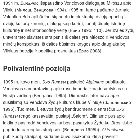
1994 m.
Вильнюс
išspausdino Venclovos dialogą su Miłoszu apie
Vilnių (Милош, Венцлова 1994). 1995 m. tame pačiame žurnale
Valentina Brio apibūdino šių poetų intelektualų, dviejų epochų ir
dviejų kultūrų žmonių, dialogą kaip kūrinį, turintį didelę istorinę
kultūrinę ir net istoriosofinę vertę (Брио 1995: 110). Jeruzalės žydų
universiteto slavistės straipsnis iš dalies yra Miłoszo ir Venclovos
minčių konspektas, iš dalies būsimos knygos apie daugiakalbę
Vilniaus poeziją ir poetiką prospektas (Брио 2008).
Polivalentinė pozicija
1995 m. kovo mėn.
Эхо Литвы
paskelbė
Atgimime
publikuotų
Venclovos samprotavimų apie rusų imperializmą ir santykius su
Rusija vertimą (Венцлова 1995). Dienraštis informavo apie
susitikimą su Venclova Žydų kultūros klube Vilniuje (Заполянский
1995). Tuo metu Lietuvos žydų bendruomenė dienraščiui
Эхо
Литвы
rengė kassavaitinį puslapį „Šalom“. Eiliniame puslapio
leidime pasirodė Venclovos kalbos, pasakytos Žydų kultūros klube,
pagrindu parengtas straipsnis (Венцлова 1995b).
Akiračiuose
publikuotą straipsnį, kuriame buvo išsakoma idėja paversti