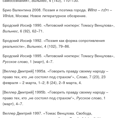
самосознания»,
Вильнюс
, 4 (143), 110–130.
Брио Валентина 2008. Поэзия и поэтика города.
Wilno –
וילנה
–
Vilnius
, Москва: Новое литературное обозрение.
Бродский Иосиф 1990. «Литовский ноктюрн: Томасу Венцлова»,
Вильнюс
, 6 (92), 62–71.
Бродский Иосиф 1992. «Поэзия как форма сопротивления
реальности»,
Вильнюс
, 4 (102), 79–86.
Бродский Иосиф 1995. «Литовский ноктюрн: Томасу Венцлова»,
Русское слово
, 1 (март), 4–7.
[Веллер Дмитрий] 1995a. «Говорить правду своему народу –
право тех, кто „не состоял под страхом“»,
Слово
, 7 (23), 23
февраля – 2 марта, 1–2; 8 (24), 2–9 марта, 4.
[Веллер Дмитрий] 1995b. «Говорить правду своему народу –
право тех, кто „не состоял под страхом“»,
Русское слово
, 1
(март), 4–7.
Веллер Дмитрий 1997. «Томас Венцлова. Свобода,