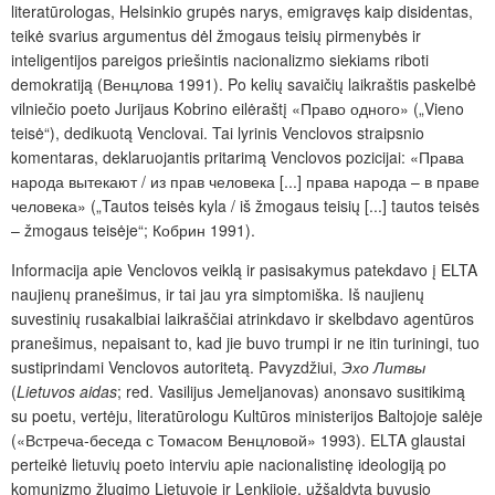
literatūrologas, Helsinkio grupės narys, emigravęs kaip disidentas,
teikė svarius argumentus dėl žmogaus teisių pirmenybės ir
inteligentijos pareigos priešintis nacionalizmo siekiams riboti
demokratiją (Венцлова 1991). Po kelių savaičių laikraštis paskelbė
vilniečio poeto Jurijaus Kobrino eilėraštį «Право одного» („Vieno
teisė“), dedikuotą Venclovai. Tai lyrinis Venclovos straipsnio
komentaras, deklaruojantis pritarimą Venclovos pozicijai: «Права
народа вытекают / из прав человека [...] права народа – в праве
человека» („Tautos teisės kyla / iš žmogaus teisių [...] tautos teisės
– žmogaus teisėje“; Кобрин 1991).
Informacija apie Venclovos veiklą ir pasisakymus patekdavo į ELTA
naujienų pranešimus, ir tai jau yra simptomiška. Iš naujienų
suvestinių rusakalbiai laikraščiai atrinkdavo ir skelbdavo agentūros
pranešimus, nepaisant to, kad jie buvo trumpi ir ne itin turiningi, tuo
sustiprindami Venclovos autoritetą. Pavyzdžiui,
Эхо Литвы
(
Lietuvos aidas
; red. Vasilijus Jemeljanovas) anonsavo susitikimą
su poetu, vertėju, literatūrologu Kultūros ministerijos Baltojoje salėje
(«Встреча-беседа с Томасом Венцловой» 1993). ELTA glaustai
perteikė lietuvių poeto interviu apie nacionalistinę ideologiją po
komunizmo žlugimo Lietuvoje ir Lenkijoje, užšaldytą buvusio