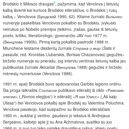
2
Brodskio ir Miłoszo draugas
, pažymima, kad Venclova į lietuvių
kalbą išvertė kai kuriuos Brodskio eilėraščius, o Brodskis į rusų
kalbą – Venclovos (Бродский 1990, 62). Kitame žurnalo
Вильнюс
numeryje paskelbtas Venclovos pokalbio su Brodskiu, įvykusio
netrukus po Nobelio premijos įteikimo, įrašas, gautas iš lietuvių
poeto, kritiko, literatūrologo, gyvenančio JAV nuo 1977 m.
(Венцлова 1990b). Pirmą kartą pokalbis pasirodė 1988 m.
Miunchene leistame disidentų žurnale
Страна и мир
(
Šalis ir
pasaulis
;
red. Kronidas Liubarskis, Borisas Chazanovas) gegužės–
birželio numeryje su prierašu, jog interviu vertimas lietuvių kalba jau
publikuotas žurnale
Akiračiai
(Венцлова 1988) gegužės ir birželio
mėnesių numeriuose (Venclova 1988).
1991 m. spalį Brodskis buvo apdovanotas Garbės legiono ordinu.
Šia proga laikraštis
Согласие
publikavo eilėraštį iš ciklo «Римские
элегии» („Romos elegijos“) ir eilėraštį «Я как Улисс» („Aš kaip
Ulisas“) bei Venclovos pokalbį apie Brodskį su Valentina Poluchina.
Venclova pasakojo, kad susipažino su Brodskio eilėraščiais
1960 m., aukštai jį vertino, gaudavo jo tekstus iš Andrejaus
Sergejevo, kalbėjo apie jį su Ana Achmatova, susitiko su juo
1966 m. ir nuo tuo laiko palaikė draugiškus ryšius; abiejų poetų