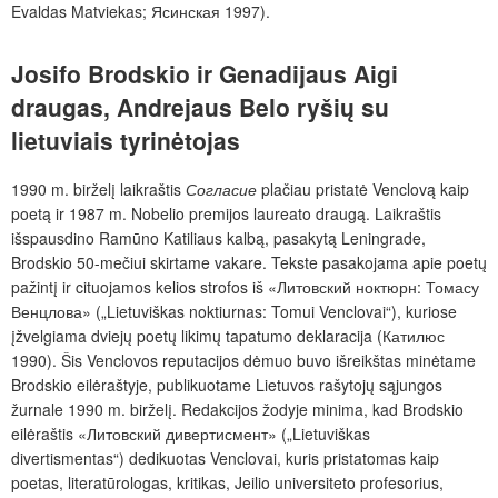
Evaldas Matviekas; Ясинская 1997).
Josifo Brodskio ir Genadijaus Aigi
draugas, Andrejaus Belo ryšių su
lietuviais tyrinėtojas
1990 m. birželį laikraštis
Согласие
plačiau pristatė
Venclovą kaip
poetą ir 1987 m. Nobelio premijos laureato draugą. Laikraštis
išspausdino Ramūno Katiliaus kalbą, pasakytą Leningrade,
Brodskio 50-mečiui skirtame vakare. Tekste pasakojama apie poetų
pažintį ir cituojamos kelios strofos iš «Литовский ноктюрн: Томасу
Венцлова» („Lietuviškas noktiurnas: Tomui Venclovai“), kuriose
įžvelgiama dviejų poetų likimų tapatumo deklaracija (Катилюс
1990). Šis Venclovos reputacijos dėmuo buvo išreikštas minėtame
Brodskio eilėraštyje, publikuotame Lietuvos rašytojų sąjungos
žurnale 1990 m. birželį. Redakcijos žodyje minima, kad Brodskio
eilėraštis «Литовский дивертисмент» („Lietuviškas
divertismentas“) dedikuotas Venclovai, kuris pristatomas kaip
poetas, literatūrologas, kritikas, Jeilio universiteto profesorius,