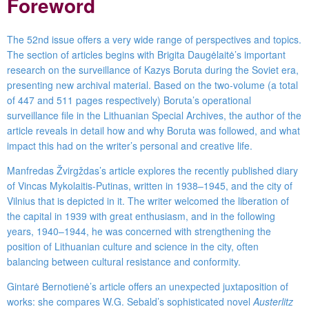
Foreword
The 52nd issue offers a very wide range of perspectives and topics.
The section of articles begins with Brigita Daugėlaitė’s important
research on the surveillance of Kazys Boruta during the Soviet era,
presenting new archival material. Based on the two-volume (a total
of 447 and 511 pages respectively) Boruta’s operational
surveillance file in the Lithuanian Special Archives, the author of the
article reveals in detail how and why Boruta was followed, and what
impact this had on the writer’s personal and creative life.
Manfredas Žvirgždas’s article explores the recently published diary
of Vincas Mykolaitis-Putinas, written in 1938
–
1945, and the city of
Vilnius that is depicted in it. The writer welcomed the liberation of
the capital in 1939 with great enthusiasm, and in the following
years, 1940
–
1944, he was concerned with strengthening the
position of Lithuanian culture and science in the city, often
balancing between cultural resistance and conformity.
Gintarė Bernotienė’s article offers an unexpected juxtaposition of
works: she compares W.G. Sebald’s sophisticated novel
Austerlitz