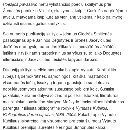
Poezijos pavasario
metu vykstančius poečių skaitymus prie
Žemaitės paminklo Vilniuje, skaitymus, kaip ir Cesiulės nagrinėjamu
atveju, matydama kaip kūrėjas vienijantį veiksmą ir kaip galimybę
užklausti esamus galios santykius.
Šio numerio publikacijų skiltyje – įdomus Giedrės Šmitienės
pasakojimas apie Janinos Degutytės ir Bronės Jacevičiūtės-
Jėčiūtės draugystę, paremtas išlikusiais Jacevičiūtės-Jėčiūtės
laiškais ir ryškinantis tarptekstinius sąryšius su to laiko Degutytės
eilėraščiais ir Jacevičiutės-Jėčiūtės tapybos darbais.
Diskusijų skiltyje skelbiamas pokalbis apie Vytautui Kubiliui itin
rūpėjusią demokratinės, sąmoningos, kritiškai mąstančios
visuomenės idėją, išsakytą ir gana gausioje jo su Lietuvos
nepriklausomybės atkūrimu susijusioje publicistikoje. Susitikti
pokalbiui, kuriame dalyvavo žinomi politikai, istorikai, literatūros
mokslininkai, paskatino Martyno Mažvydo nacionalinės bibliotekos
parengta ir išleista bibliografinė rodyklė
Vytautas Kubilius.
Bibliografinis darbų sąrašas 1988–2004
. Pokalbį apie Vytauto
Kubiliaus įsipareigojimą visuomenei pratęsia šių metų Vytauto
Kubiliaus premijos laureatės Neringos Butnoriūtės kalba,