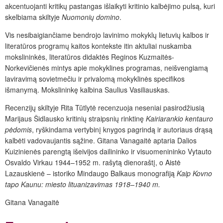
akcentuojanti kritikų pastangas išlaikyti kritinio kalbėjimo pulsą, kuri
skelbiama skiltyje
Nuomonių domino
.
Vis nesibaigiančiame bendrojo lavinimo mokyklų lietuvių kalbos ir
literatūros programų kaitos kontekste itin aktuliai nuskamba
mokslininkės, literatūros didaktės Reginos Kuzmaitės-
Norkevičienės mintys apie mokyklines programas, neišvengiamą
laviravimą sovietmečiu ir privalomą mokyklinės specifikos
išmanymą. Mokslininkę kalbina Saulius Vasiliauskas.
Recenzijų skiltyje Rita Tūtlytė recenzuoja neseniai pasirodžiusią
Marijaus Šidlausko kritinių straipsnių rinktinę
Kairiarankio kentauro
pėdomis
, ryškindama vertybinį knygos pagrindą ir autoriaus drąsą
kalbėti vadovaujantis sąžine. Gitana Vanagaitė aptaria Dalios
Kuizinienės parengtą išeivijos dailininko ir visuomenininko Vytauto
Osvaldo Virkau 1944–1952 m. rašytą dienoraštį, o Aistė
Lazauskienė – istoriko Mindaugo Balkaus monografiją
Kaip Kovno
tapo Kaunu: miesto lituanizavimas 1918–1940 m.
Gitana Vanagaitė