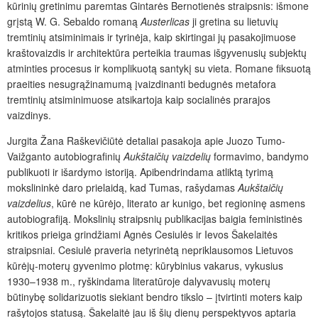
kūrinių gretinimu paremtas Gintarės Bernotienės straipsnis: išmone
grįstą W. G. Sebaldo romaną
Austerlicas
ji gretina su lietuvių
tremtinių atsiminimais ir tyrinėja, kaip skirtingai jų pasakojimuose
kraštovaizdis ir architektūra perteikia traumas išgyvenusių subjektų
atminties procesus ir komplikuotą santykį su vieta. Romane fiksuotą
praeities nesugrąžinamumą įvaizdinanti bedugnės metafora
tremtinių atsiminimuose atsikartoja kaip socialinės prarajos
vaizdinys.
Jurgita Žana Raškevičiūtė detaliai pasakoja apie Juozo Tumo-
Vaižganto autobiografinių
Aukštaičių vaizdelių
formavimo, bandymo
publikuoti ir išardymo istoriją. Apibendrindama atliktą tyrimą
mokslininkė daro prielaidą, kad Tumas, rašydamas
Aukštaičių
vaizdelius
, kūrė ne kūrėjo, literato ar kunigo, bet regioninę asmens
autobiografiją. Mokslinių straipsnių publikacijas baigia feministinės
kritikos prieiga grindžiami Agnės Cesiulės ir Ievos Šakelaitės
straipsniai. Cesiulė praveria netyrinėtą nepriklausomos Lietuvos
kūrėjų-moterų gyvenimo plotmę: kūrybinius vakarus, vykusius
1930–1938 m., ryškindama literatūroje dalyvavusių moterų
būtinybę solidarizuotis siekiant bendro tikslo – įtvirtinti moters kaip
rašytojos statusą. Šakelaitė jau iš šių dienų perspektyvos aptaria