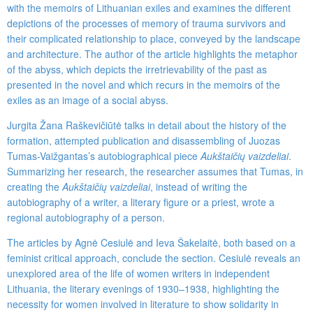
with the memoirs of Lithuanian exiles and examines the different
depictions of the processes of memory of trauma survivors and
their complicated relationship to place, conveyed by the landscape
and architecture. The author of the article highlights the metaphor
of the abyss, which depicts the irretrievability of the past as
presented in the novel and which recurs in the memoirs of the
exiles as an image of a social abyss.
Jurgita Žana Raškevičiūtė talks in detail about the history of the
formation, attempted publication and disassembling of Juozas
Tumas-Vaižgantas’s autobiographical piece
Aukštaičių vaizdeliai
.
Summarizing her research, the researcher assumes that Tumas, in
creating the
Aukštaičių vaizdeliai
, instead of writing the
autobiography of a writer, a literary figure or a priest, wrote a
regional autobiography of a person.
The articles by Agnė Cesiulė and Ieva Šakelaitė, both based on a
feminist critical approach, conclude the section. Cesiulė reveals an
unexplored area of the life of women writers in independent
Lithuania, the literary evenings of 1930
–
1938, highlighting the
necessity for women involved in literature to show solidarity in