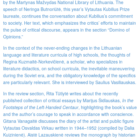
by the Martynas Mažvydas National Library of Lithuania. The
speech of Neringa Butnoriūtė, this year’s Vytautas Kubilius Prize
laureate, continues the conversation about Kubilius’s commitment
to society. Her text, which emphasizes the critics’ efforts to maintain
the pulse of critical discourse, appears in the section “Domino of
Opinions.”
In the context of the never-ending changes in the Lithuanian
language and literature curricula of high schools, the thoughts of
Regina Kuzmaitė-Norkevičienė, a scholar, who specializes in
literature didactics, on school curricula, the inevitable maneuvering
during the Soviet era, and the obligatory knowledge of the specifics
are particularly relevant. She is interviewed by Saulius Vasiliauskas.
In the review section, Rita Tūtlytė writes about the recently
published collection of critical essays by Marijus Šidlauskas,
In the
Footsteps of the Left-Handed Centaur
, highlighting the book’s value
and the author’s courage to speak in accordance with conscience.
Gitana Vanagaitė discusses the diary of the artist and public figure
Vytautas Osvaldas Virkau written in 1944
–
1952 (compiled by Dalia
Kuizinienė). Aistė Lazauskienė reviews the monograph by historian