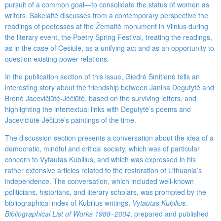
pursuit of a common goal—to consolidate the status of women as
writers. Šakelaitė discusses from a contemporary perspective the
readings of poetesses at the Žemaitė monument in Vilnius during
the literary event, the Poetry Spring Festival, treating the readings,
as in the case of Cesiulė, as a unifying act and as an opportunity to
question existing power relations.
In the publication section of this issue, Giedrė Šmitienė tells an
interesting story about the friendship between Janina Degutytė and
Bronė Jacevičiūtė-Jėčiūtė, based on the surviving letters, and
highlighting the intertextual links with Degutytė’s poems and
Jacevičiūtė-Jėčiūtė’s paintings of the time.
The discussion section presents a conversation about the idea of a
democratic, mindful and critical society, which was of particular
concern to Vytautas Kubilius, and which was expressed in his
rather extensive articles related to the restoration of Lithuania’s
independence. The conversation, which included well-known
politicians, historians, and literary scholars, was prompted by the
bibliographical index of Kubilius writings,
Vytautas Kubilius.
Bibliographical List of Works 1988
–
2004
, prepared and published