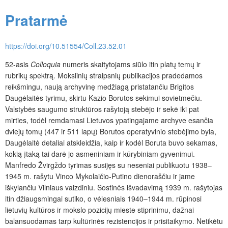
Pratarmė
https://doi.org/10.51554/Coll.23.52.01
52-asis
Colloquia
numeris skaitytojams siūlo itin platų temų ir
rubrikų spektrą. Mokslinių straipsnių publikacijos pradedamos
reikšmingu, naują archyvinę medžiagą pristatančiu Brigitos
Daugėlaitės tyrimu, skirtu Kazio Borutos sekimui sovietmečiu.
Valstybės saugumo struktūros rašytoją stebėjo ir sekė iki pat
mirties, todėl remdamasi Lietuvos ypatingajame archyve esančia
dviejų tomų (447 ir 511 lapų) Borutos operatyvinio stebėjimo byla,
Daugėlaitė detaliai atskleidžia, kaip ir kodėl Boruta buvo sekamas,
kokią įtaką tai darė jo asmeniniam ir kūrybiniam gyvenimui.
Manfredo Žvirgždo tyrimas susijęs su neseniai publikuotu 1938–
1945 m. rašytu Vinco Mykolaičio-Putino dienoraščiu ir jame
iškylančiu Vilniaus vaizdiniu. Sostinės išvadavimą 1939 m. rašytojas
itin džiaugsmingai sutiko, o vėlesniais 1940–1944 m. rūpinosi
lietuvių kultūros ir mokslo pozicijų mieste stiprinimu, dažnai
balansuodamas tarp kultūrinės rezistencijos ir prisitaikymo. Netikėtu