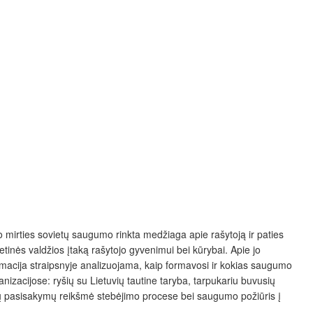
o mirties sovietų saugumo rinkta medžiaga apie rašytoją ir paties
vietinės valdžios įtaką rašytojo gyvenimui bei kūrybai. Apie jo
rmacija straipsnyje analizuojama, kaip formavosi ir kokias saugumo
izacijose: ryšių su Lietuvių tautine taryba, tarpukariu buvusių
tinių pasisakymų reikšmė stebėjimo procese bei saugumo požiūris į