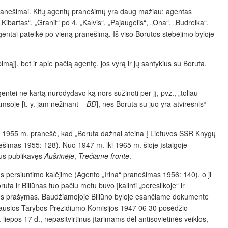
i pranešimai. Kitų agentų pranešimų yra daug mažiau: agentas
Kibartas“, „Granit“ po 4, „Kalvis“, „Pajaugelis“, „Ona“, „Budreika“,
i agentai pateikė po vieną pranešimą. Iš viso Borutos stebėjimo byloje
imąjį, bet ir apie pačią agentę, jos vyrą ir jų santykius su Boruta.
ntei ne kartą nurodydavo ką nors sužinoti per jį, pvz., „toliau
amsoje [t. y. jam nežinant –
BD
], nes Boruta su juo yra atviresnis“
as“ 1955 m. pranešė, kad „Boruta dažnai ateina į Lietuvos SSR Knygų
nešimas 1955: 128). Nuo 1947 m. iki 1965 m. šioje įstaigoje
stus publikavęs
Aušrinėje
,
Trečiame fronte
.
aus persiuntimo kalėjime (Agento „Irina“ pranešimas 1956: 140), o ji
uta ir Biliūnas tuo pačiu metu buvo įkalinti „peresilkoje“ ir
nės prašymas. Baudžiamojoje Biliūno byloje esančiame dokumente
iausios Tarybos Prezidiumo Komisijos 1947 06 30 posėdžio
iepos 17 d., nepasitvirtinus įtarimams dėl antisovietinės veiklos,