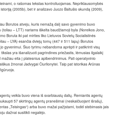
eprieinami, o rašomas tekstas kontroliuojamas. Nepriklausomybės
istoriją (2005b), bet ir analizavo Juozo Baltušio skundą (2009),
ualiau Borutos atveju, kuris nemažą dalį savo gyvenimo buvo
os (toliau – LTT) nariams iškelta baudžiamoji byla (Noreikos Jono,
mo Boruta iki pat mirties liko Lietuvos Sovietų Socialistinės
au – LYA) esančia dviejų tomų (447 ir 511 lapų) Borutos
 jo gyvenimui. Šiuo tyrimu nebandoma aprėpti ir patikrinti visų
ikslas yra išanalizuoti pagrindines priežastis, lėmusias ilgalaikį
 mažiau eita į platesnius apibendrinimus. Pati operatyvinio
laiškus žmonai Jadvygai Čiurlionytei. Taip pat istorikas Arūnas
figūruoja.
 agentų veikla buvo viena iš svarbiausių dalių. Remiantis agentų
sukaupti 57 skirtingų agentų pranešimai (neskaičiuojant išrašų),
agentas „Teisingas“) arba buvo mažai pažįstami, todėl stebimasis jais
ju dažnai susitikti negalėjo.