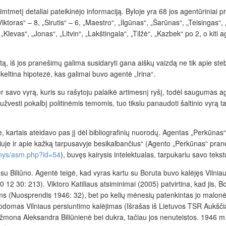
imtmetį detaliai pateikinėjo informaciją. Byloje yra 68 jos agentūrinia
toras“ – 8, „Sirutis“ – 6, „Maestro“, „Ilgūnas“, „Šarūnas“, „Teisingas“, „
 „Klevas“, „Jonas“, „Litvin“, „Lakštingala“, „Tilžė“, „Kazbek“ po 2, o kit
tą, iš jos pranešimų galima susidaryti gana aiškų vaizdą ne tik apie steb
keltina hipotezė, kas galimai buvo agentė „Irina“.
 savo vyrą, kuris su rašytoju palaikė artimesnį ryšį, todėl saugumas age
 užvesti pokalbį politinėmis temomis, tuo tikslu panaudoti šaltinio vyrą t
, kartais ateidavo pas jį dėl bibliografinių nuorodų. Agentas „Perkūn
riuje ir apie kažką tarpusavyje besikalbančius“ (Agento „Perkūnas“ pra
enys/asm.php?id=54
), buvęs kairysis intelektualas, tarpukariu savo tek
pa su Biliūno. Agentė teigė, kad vyras kartu su Boruta buvo kalėjęs Vilni
12 30: 213). Viktoro Katiliaus atsiminimai (2005) patvirtina, kad jis, Bor
ams (Nuosprendis 1946: 32), bet po kelių mėnesių patenkintas jo malo
odomas Vilniaus persiuntimo kalėjimas (Išrašas iš Lietuvos TSR Aukšč
mona Aleksandra Biliūnienė bei dukra, tačiau jos nenuteistos. 1946 m. l