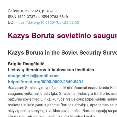
Colloquia, 52, 2023, p. 13–33
ISSN 1822-3737 / eISSN 2783-6819
DOI:
https://doi.org/10.51554/Coll.23.52.02
Kazys Boruta sovietinio saugu
Kazys Boruta in the Soviet Security Surv
Brigita Daugėlaitė
Lietuvių literatūros ir tautosakos institutas
daugelaite.b@gmail.com
https://orcid.org/0000-0002-2849-8491
Anotacija
: Straipsnyje tyrinėjama iki šiol išsamiai neanalizuota K
saugumo veiksmai jo atžvilgiu. Straipsnio tikslas yra ištirti priežas
pažiūras sovietmečiu ir kai kuriuos ryšius okupacijos metais nebu
reakcijas sukėlė įvairūs įtarimai Borutos atžvilgiu. Aptariamas sa
aktyvių eserų santykių ir veiklos sovietmečiu, Borutos sąsajų su p
ideologinių reikalavimų neatitinkančią Borutos kūrybą.