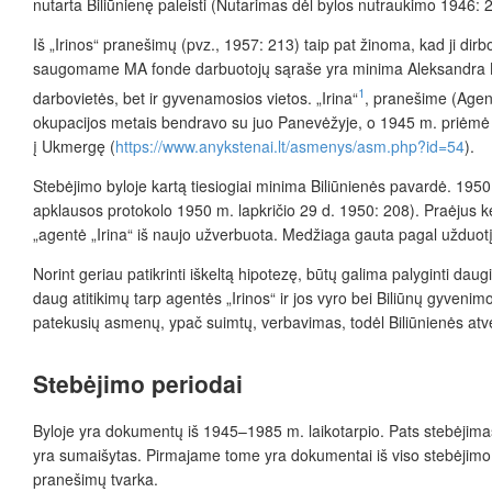
nutarta Biliūnienę paleisti (Nutarimas dėl bylos nutraukimo 1946: 2
Iš „Irinos“ pranešimų (pvz., 1957: 213) taip pat žinoma, kad ji di
saugomame MA fonde darbuotojų sąraše yra minima Aleksandra Bili
1
darbovietės, bet ir gyvenamosios vietos. „Irina“
, pranešime (Agen
okupacijos metais bendravo su juo Panevėžyje, o 1945 m. priėmė jį
į Ukmergę (
https://www.anykstenai.lt/asmenys/asm.php?id=54
).
Stebėjimo byloje kartą tiesiogiai minima Biliūnienės pavardė. 1950 
apklausos protokolo 1950 m. lapkričio 29 d. 1950: 208). Praėjus k
„agentė „Irina“ iš naujo užverbuota. Medžiaga gauta pagal užduot
Norint geriau patikrinti iškeltą hipotezę, būtų galima palyginti dau
daug atitikimų tarp agentės „Irinos“ ir jos vyro bei Biliūnų gyveni
patekusių asmenų, ypač suimtų, verbavimas, todėl Biliūnienės atveji
Stebėjimo periodai
Byloje yra dokumentų iš 1945–1985 m. laikotarpio. Pats stebėjim
yra sumaišytas. Pirmajame tome yra dokumentai iš viso stebėjimo la
pranešimų tvarka.