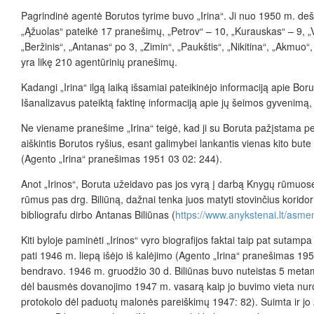
Pagrindinė agentė Borutos tyrime buvo „Irina“. Ji nuo 1950 m. deš
„Ąžuolas“ pateikė 17 pranešimų, „Petrov“ – 10, „Kurauskas“ – 9, „Vik
„Beržinis“, „Antanas“ po 3, „Zimin“, „Paukštis“, „Nikitina“, „Akmuo“,
yra likę 210 agentūrinių pranešimų.
Kadangi „Irina“ ilgą laiką išsamiai pateikinėjo informaciją apie Boru
Išanalizavus pateiktą faktinę informaciją apie jų šeimos gyvenimą, 
Ne viename pranešime „Irina“ teigė, kad ji su Boruta pažįstama per
aiškintis Borutos ryšius, esant galimybei lankantis vienas kito bute
(Agento „Irina“ pranešimas 1951 03 02: 244).
Anot „Irinos“, Boruta užeidavo pas jos vyrą į darbą Knygų rūmuose
rūmus pas drg. Biliūną, dažnai tenka juos matyti stovinčius korido
bibliografu dirbo Antanas Biliūnas (
https://www.anykstenai.lt/asm
Kiti byloje paminėti „Irinos“ vyro biografijos faktai taip pat sutam
pati 1946 m. liepą išėjo iš kalėjimo (Agento „Irina“ pranešimas 1950 
bendravo. 1946 m. gruodžio 30 d. Biliūnas buvo nuteistas 5 met
dėl bausmės dovanojimo 1947 m. vasarą kaip jo buvimo vieta nur
protokolo dėl paduotų malonės pareiškimų 1947: 82). Suimta ir jo ž