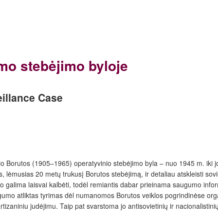
mo stebėjimo byloje
eillance Case
azio Borutos (1905–1965) operatyvinio stebėjimo byla – nuo 1945 m. iki j
tis, lėmusias 20 metų trukusį Borutos stebėjimą, ir detaliau atskleisti so
vo galima laisvai kalbėti, todėl remiantis dabar prieinama saugumo info
ugumo atliktas tyrimas dėl numanomos Borutos veiklos pogrindinėse organ
artizaniniu judėjimu. Taip pat svarstoma jo antisovietinių ir nacionalis