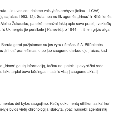
oruta. Lietuvos centriniame valstybės archyve (toliau – LCVA)
sąrašas 1953: 12). Sutampa ne tik agentės „Irinos“ ir Biliūnienės
lbinu Žukausku, pateikė nemažai faktų apie savo praeitį: vokiečių
iš Ukmergės jie persikėlė į Panevėžį, o 1944 m. iš ten grįžo atgal
 Boruta gerai pažįstamas su jos vyru (Išrašas iš A. Biliūnienės
tės „Irinos“ pranešimas, o po juo saugumo darbuotojo įrašas, kad
e „Irinos“ gautą informaciją, tačiau net pateikti pavyzdžiai rodo
 m. laikotarpiui buvo būdingas masinis visų į saugumo akiratį
kumentas dėl bylos saugojimo. Pačių dokumentų eiliškumas kai kur
yje bylos vietų chronologija išlaikyta, ypač nuosekli agentūrinių