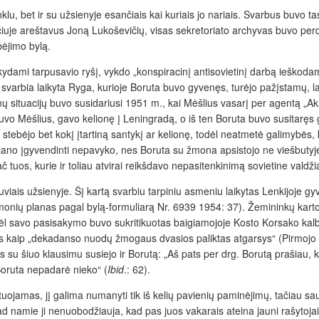
inklu, bet ir su užsienyje esančiais kai kuriais jo nariais. Svarbus buvo 
iuje areštavus Joną Lukoševičių, visas sekretoriato archyvas buvo perdu
bėjimo bylą.
aikydami tarpusavio ryšį, vykdo „konspiracinį antisovietinį darbą ieškod
 svarbia laikyta Ryga, kurioje Boruta buvo gyvenęs, turėjo pažįstamų
inų situacijų buvo susidariusi 1951 m., kai Mėšlius vasarį per agentą „
uvo Mėšlius, gavo kelionę į Leningradą, o iš ten Boruta buvo susitaręs grį
ir stebėjo bet kokį įtartiną santykį ar kelionę, todėl neatmetė galimybės,
Plano įgyvendinti nepavyko, nes Boruta su žmona apsistojo ne viešbutyje
 tuos, kurie ir toliau atvirai reikšdavo nepasitenkinimą sovietine valdži
etuviais užsienyje. Šį kartą svarbiu tarpiniu asmeniu laikytas Lenkijoj
iemonių planas pagal bylą-formuliarą Nr. 6939 1954: 37). Žemininkų kart
ėl savo pasisakymo buvo sukritikuotas baigiamojoje Kosto Korsako kalboje, 
 kaip „dekadanso nuodų žmogaus dvasios paliktas atgarsys“ (Pirmojo L
u šiuo klausimu susiejo ir Borutą: „Aš pats per drg. Borutą prašiau, 
Boruta nepadarė nieko“ (
Ibid
.: 62).
uojamas, jį galima numanyti tik iš kelių pavienių paminėjimų, tačiau 
d namie ji nenuobodžiauja, kad pas juos vakarais ateina jauni rašytojai, 