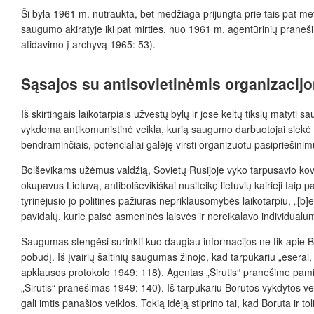
Ši byla 1961 m. nutraukta, bet medžiaga prijungta prie tais pat me
saugumo akiratyje iki pat mirties, nuo 1961 m. agentūrinių praneši
atidavimo į archyvą 1965: 53).
Sąsajos su antisovietinėmis organizacij
Iš skirtingais laikotarpiais užvestų bylų ir jose keltų tikslų maty
vykdoma antikomunistinė veikla, kurią saugumo darbuotojai siekė išsi
bendraminčiais, potencialiai galėję virsti organizuotu pasipriešini
Bolševikams užėmus valdžią, Sovietų Rusijoje vyko tarpusavio kovos,
okupavus Lietuvą, antibolševikiškai nusiteikę lietuvių kairi
eji taip 
tyrinėjusio jo politines pažiūras nepriklausomybės laikotarpiu, „[b]
pavidalų, kurie paisė asmeninės laisvės ir nereikalavo individual
Saugumas stengėsi surinkti kuo daugiau informacijos ne tik apie Boru
pobūdį.
Iš įvairių šaltinių saugumas žinojo, kad tarpukariu „esera
apklausos protokolo 1949: 118). Agentas „Sirutis“ pranešime pami
„Sirutis“ pranešimas 1949: 140). Iš tarpukariu Borutos vykdytos ve
gali imtis panašios veiklos. Tokią idėją stiprino tai, kad Boruta ir t