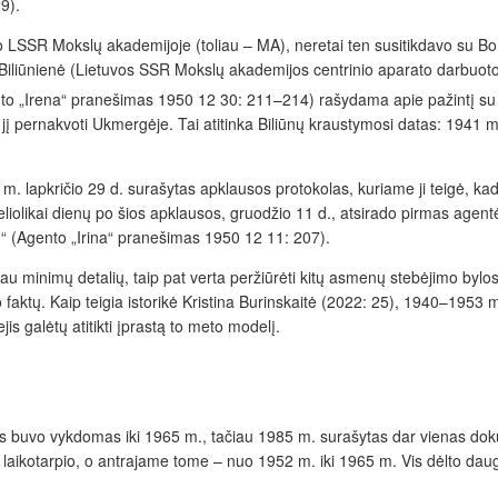
9).
rbo LSSR Mokslų akademijoje (toliau – MA), neretai ten susitikdavo su B
ūnienė (Lietuvos SSR Mokslų akademijos centrinio aparato darbuotojų 
to „Irena“ pranešimas 1950 12 30: 211–214) rašydama apie pažintį su A
 pernakvoti Ukmergėje. Tai atitinka Biliūnų kraustymosi datas: 1941 m. 
m. lapkričio 29 d. surašytas apklausos protokolas, kuriame ji teigė, kad
eliolikai dienų po šios apklausos, gruodžio 11 d., atsirado pirmas agen
į“ (Agento „Irina“ pranešimas 1950 12 11: 207).
giau minimų detalių, taip pat verta peržiūrėti kitų asmenų stebėjimo bylos
mo faktų. Kaip teigia istorikė Kristina Burinskaitė (2022: 25), 1940–1953
s galėtų atitikti įprastą to meto modelį.
as buvo vykdomas iki 1965 m., tačiau 1985 m. surašytas dar vienas do
ikotarpio, o antrajame tome – nuo 1952 m. iki 1965 m. Vis dėlto daugel