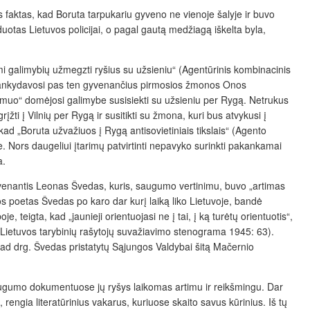
tas faktas, kad Boruta tarpukariu gyveno ne vienoje šalyje ir buvo
otas Lietuvos policijai, o pagal gautą medžiagą iškelta byla,
ami galimybių užmegzti ryšius su užsieniu“ (Agentūrinis kombinacinis
, lankydavosi pas ten gyvenančius pirmosios žmonos Onos
Akmuo“ domėjosi galimybe susisiekti su užsieniu per Rygą. Netrukus
žti į Vilnių per Rygą ir susitikti su žmona, kuri bus atvykusi į
 kad „Boruta užvažiuos į Rygą antisovietiniais tikslais“ (Agento
. Nors daugeliui įtarimų patvirtinti nepavyko surinkti pakankamai
a.
e gyvenantis Leonas Švedas, kuris, saugumo vertinimu, buvo „artimas
os poetas Švedas po karo dar kurį laiką liko Lietuvoje, bandė
teigta, kad „jaunieji orientuojasi ne į tai, į ką turėtų orientuotis“,
ietuvos tarybinių rašytojų suvažiavimo stenograma 1945: 63).
kad drg. Švedas pristatytų Sąjungos Valdybai šitą Mačernio
saugumo dokumentuose jų ryšys laikomas artimu ir reikšmingu. Dar
rengia literatūrinius vakarus, kuriuose skaito savus kūrinius. Iš tų