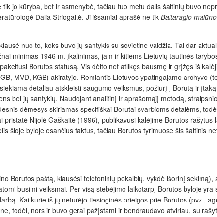
e tik jo kūryba, bet ir asmenybė, tačiau tuo metu dalis šaltinių buvo n
teratūrologė Dalia Striogaitė. Ji išsamiai aprašė ne tik
Baltaragio malūno
klausė nuo to, koks buvo jų santykis su sovietine valdžia. Tai dar akt
ažnai minimas 1946 m. įkalinimas, jam ir kitiems Lietuvių tautinės taryb
akeitusi Borutos statusą. Vis dėlto net atlikęs bausmę ir grįžęs iš kalėji
, MVD, KGB) akiratyje. Remiantis Lietuvos ypatingajame archyve (toli
 siekiama detaliau atskleisti saugumo veiksmus, požiūrį į Borutą ir įtaką
s bei jų santykių. Naudojant analitinį ir aprašomąjį metodą, straipsnio t
idesnis dėmesys skiriamas specifiškai Borutai svarbioms detalėms, todėl
i pristatė Nijolė Gaškaitė (1996), publikavusi kalėjime Borutos rašytus 
is šioje byloje esančius faktus, tačiau Borutos tyrimuose šis šaltinis ne
ino Borutos paštą, klausėsi telefoninių pokalbių, vykdė išorinį sekimą),
atomi būsimi veiksmai. Per visą stebėjimo laikotarpį Borutos byloje yra 
darbą. Kai kurie iš jų neturėjo tiesioginės prieigos prie Borutos (pvz., 
e, todėl, nors ir buvo gerai pažįstami ir bendraudavo atviriau, su rašyto