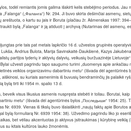
bylos, todėl remiantis jomis galima išskirti kelis stebėjimo periodus. Ja
 „Falanga“ („Фаланга“) Nr. 294. Ji buvo skirta dešimčiai asmenų, sietų
areštuota, o kartu su jais ir Boruta (plačiau žr. Ašmenskas 1997: 394–421)
aukti bylą „Falanga“ ir ją atiduoti į archyvą (Nutarimas dėl asmenų, e
ijungtas prie tais pat metais lapkričio 16 d. užvestos
grupinės operatyvi
 Lukša, Andrius Bulota, Marija Savinskaitė-Daukšienė, Kazys Jakubėna
istų partijos lyderių ir aktyvių dalyvių, veikusių buržuazinėje Lietuvo
. Bylai užvesti pagrindu tapo saugumo turimi „duomenys apie anksčiau nu
isovietinės veiklos organizavimu dabartiniu metu“ (Išvada dėl agentūri
 aiškinosi, su kuriais asmenimis iš buvusių bendraminčių jis palaikė ryšį
 bylą tirti iki 1954 m. spalio 13 d.
beveik visus likusius asmenis nuspręsta stebėti ir toliau. Borutai, kaip 
bartiniu metu“ (Išvada dėl agentūrinės bylos „Последыши“ 1954: 25). Ta
 Nr. 6939. Vienas iš tikslų buvo išsiaiškinti „naujų faktų apie Borutos an
gal bylą-formuliarą Nr. 6939 1954: 38). Užvedimo pagrindu liko jo eseriš
ikas, bet vėliau akcentuotas jo aktyvus įsitraukimas į kūrybinę veiklą 
kius su kitais kultūros lauko žmonėmis.