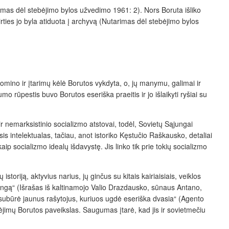
rimas dėl stebėjimo bylos užvedimo 1961: 2). Nors Boruta išliko
ties jo byla atiduota į archyvą (Nutarimas dėl stebėjimo bylos
domino ir įtarimų kėlė Borutos vykdyta, o, jų manymu, galimai ir
o rūpestis buvo Borutos eseriška praeitis ir jo išlaikyti ryšiai su
ir nemarksistinio socializmo atstovai, todėl, Sovietų Sąjungai
is intelektualas, tačiau, anot istoriko Kęstučio Raškausko, detaliai
ip socializmo idealų išdavystę. Jis linko tik prie tokių socializmo
oriją, aktyvius narius, jų ginčus su kitais kairiaisiais, veiklos
ąjungą“ (Išrašas iš kaltinamojo Valio Drazdausko, sūnaus Antano,
subūrė jaunus rašytojus, kuriuos ugdė eseriška dvasia“ (Agento
bėjimų Borutos paveikslas. Saugumas įtarė, kad jis ir sovietmečiu