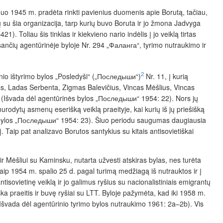
u nuo 1945 m. pradėta rinkti pavienius duomenis apie Borutą, tačiau,
 su šia organizacija, tarp kurių buvo Boruta ir jo žmona Jadvyga
. Toliau šis tinklas ir kiekvieno nario indėlis į jo veiklą tirtas
sančių agentūrinėje byloje Nr. 294 „Фаланга“, tyrimo nutraukimo ir
2
nio ištyrimo bylos „Posledyši“ („Последыши“)
Nr. 11, į kurią
s, Ladas Serbenta, Zigmas Balevičius, Vincas Mėšlius, Vincas
je“ (Išvada dėl agentūrinės bylos „Последыши“ 1954: 22). Nors jų
rodytų asmenų eserišką veiklą praeityje, kai kurių iš jų priešišką
nės bylos „Последыши“ 1954: 23). Šiuo periodu saugumas daugiausia
. Taip pat analizavo Borutos santykius su kitais antisovietiškai
ir Mėšliui su Kaminsku, nutarta užvesti atskiras bylas, nes turėta
ip 1954 m. spalio 25 d. pagal turimą medžiagą iš nutrauktos ir į
tisovietinę veiklą ir jo galimus ryšius su nacionalistiniais emigrantų
ka praeitis ir buvę ryšiai su LTT. Byloje pažymėta, kad iki 1958 m.
(Išvada dėl agentūrinio tyrimo bylos nutraukimo 1961: 2a–2b). Vis