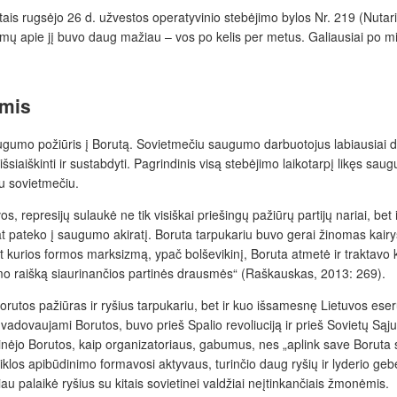
tais rugsėjo 26 d. užvestos operatyvinio stebėjimo bylos Nr. 219 (Nuta
mų apie jį buvo daug mažiau – vos po kelis per metus. Galiausiai po mir
omis
ti saugumo požiūris į Borutą. Sovietmečiu saugumo darbuotojus labiausiai 
aiškinti ir sustabdyti. Pagrindinis visą stebėjimo laikotarpį likęs saugum
mu sovietmečiu.
 represijų sulaukė ne tik visiškai priešingų pažiūrų partijų nariai, bet 
pat pateko į saugumo akiratį. Boruta tarpukariu buvo gerai žinomas kairys
et kurios formos marksizmą, ypač bolševikinį, Boruta atmetė ir traktavo ka
umo raišką siaurinančios partinės drausmės“ (Raškauskas, 2013: 269).
tos pažiūras ir ryšius tarpukariu, bet ir kuo išsamesnę Lietuvos eserų ist
i, vadovaujami Borutos, buvo prieš Spalio revoliuciją ir prieš Sovietų S
nėjo Borutos, kaip organizatoriaus, gabumus, nes „aplink save Boruta 
iklos apibūdinimo formavosi aktyvaus, turinčio daug ryšių ir lyderio ge
oliau palaikė ryšius su kitais sovietinei valdžiai neįtinkančiais žmonėmis.