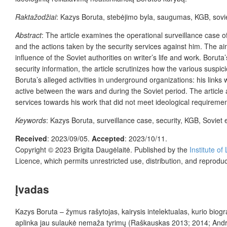
Raktažodžiai
: Kazys Boruta, stebėjimo byla, saugumas, KGB, sovi
Abstract
: The article examines the operational surveillance case o
and the actions taken by the security services against him. The aim 
influence of the Soviet authorities on writer’s life and work. Boru
security information, the article scrutinizes how the various suspic
Boruta’s alleged activities in underground organizations: his links
active between the wars and during the Soviet period. The article a
services towards his work that did not meet ideological requiremen
Keywords
: Kazys Boruta, surveillance case, security, KGB, Soviet 
Received
: 2023/09/05.
Accepted
: 2023/10/11.
Copyright © 2023 Brigita Daugėlaitė. Published by
the
Institute of
Licence, which permits unrestricted use, distribution, and reprodu
Įvadas
Kazys Boruta – žymus rašytojas, kairysis intelektualas, kurio biog
aplinka jau sulaukė nemaža tyrimų (Raškauskas 2013; 2014; Andrija