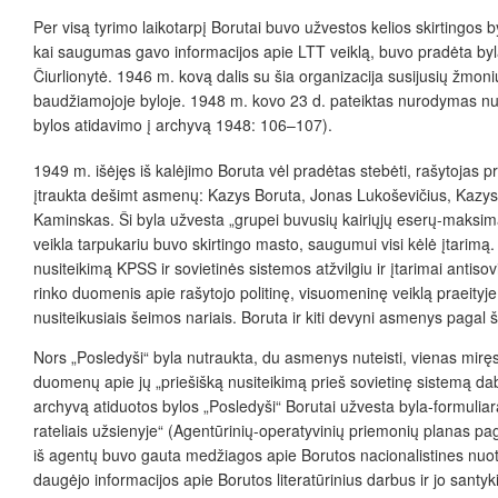
Per visą tyrimo laikotarpį Borutai buvo užvestos kelios skirtingos 
kai saugumas gavo informacijos apie LTT veiklą, buvo pradėta byla
Čiurlionytė. 1946 m. kovą dalis su šia organizacija susijusių žmonių 
baudžiamojoje byloje. 1948 m. kovo 23 d. pateiktas nurodymas nutr
bylos atidavimo į archyvą 1948: 106–107).
1949 m. išėjęs iš kalėjimo Boruta vėl pradėtas stebėti, rašytojas pr
įtraukta dešimt asmenų: Kazys Boruta, Jonas Lukoševičius, Kazys
Kaminskas. Ši byla užvesta „grupei buvusių kairiųjų eserų-maksimal
veikla tarpukariu buvo skirtingo masto, saugumui visi kėlė įtarimą
nusiteikimą KPSS ir sovietinės sistemos atžvilgiu ir įtarimai ant
rinko duomenis apie rašytojo politinę, visuomeninę veiklą praeityje,
nusiteikusiais šeimos nariais. Boruta ir kiti devyni asmenys pagal šią
Nors „Posledyši“ byla nutraukta, du asmenys nuteisti, vienas miręs, 
duomenų apie jų „priešišką nusiteikimą prieš sovietinę sistemą da
archyvą atiduotos bylos „Posledyši“ Borutai užvesta byla-formuliaras
rateliais užsienyje“ (Agentūrinių-operatyvinių priemonių planas pa
iš agentų buvo gauta medžiagos apie Borutos nacionalistines nuota
daugėjo informacijos apie Borutos literatūrinius darbus ir jo santy