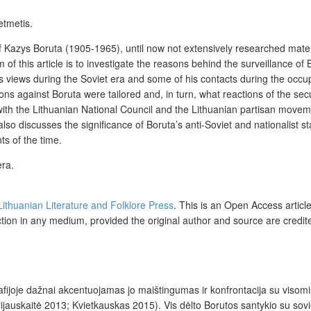
etmetis.
f Kazys Boruta (1905-1965), until now not extensively researched materia
of this article is to investigate the reasons behind the surveillance of 
ta’s views during the Soviet era and some of his contacts during the occu
ions against Boruta were tailored and, in turn, what reactions of the secu
 with the Lithuanian National Council and the Lithuanian partisan movem
lso discusses the significance of Boruta’s anti-Soviet and nationalist st
ts of the time.
era.
 Lithuanian Literature and Folklore Press
. This is an Open Access articl
ction in any medium, provided the original author and source are credit
rafijoje dažnai akcentuojamas jo maištingumas ir konfrontacija su visomi
uskaitė 2013; Kvietkauskas 2015). Vis dėlto Borutos santykio su sovie