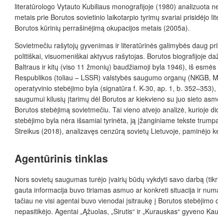
literatūrologo Vytauto Kubiliaus monografijoje (1980) analizuota n
metais prie Borutos sovietinio laikotarpio tyrimų svariai prisidėjo li
Borutos kūrinių perrašinėjimą okupacijos metais (2005a).
Sovietmečiu rašytojų gyvenimas ir literatūrinės galimybės daug pri
politiškai, visuomeniškai aktyvus rašytojas. Borutos biografijoje d
Baltraus ir kitų (viso 11 žmonių) baudžiamoji byla 1946), iš esmės p
Respublikos (toliau – LSSR) valstybės saugumo organų (NKGB, MGB
operatyvinio stebėjimo byla (signatūra f. K-30, ap. 1, b. 352–353),
saugumui kilusių įtarimų dėl Borutos ar kiekvieno su juo sieto asmen
Borutos stebėjimą sovietmečiu. Tai vieno atvejo analizė, kurioje d
stebėjimo byla nėra išsamiai tyrinėta, ją įžanginiame tekste trumpa
Streikus (2018), analizavęs cenzūrą sovietų Lietuvoje, paminėjo kel
Agentūrinis tinklas
Nors sovietų saugumas turėjo įvairių būdų vykdyti savo darbą (tikr
gauta informacija buvo tiriamas asmuo ar konkreti situacija ir num
tačiau ne visi agentai buvo vienodai įsitraukę į Borutos stebėjimo 
nepasitikėjo. Agentai „Ąžuolas, „Sirutis“ ir „Kurauskas“ gyveno Kaun