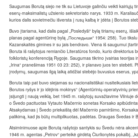
Saugumas Borutą siejo ne tik su Lietuvoje galinčiu veikti kairiųjų t
eserų-maksimalistų užsienio sekretoriato narys. 1933 m. Karaliauč
kurios dalis sovietmečiu išversta į rusų kalbą ir įdėta į Borutos ste
Buvo įtariama, kad dalis pagal „Posledyši“ bylą tiriamų eserų, išl
planas pagal agentūrinę bylą „Последыши“ 1954: 258). Tuo tikslu
Kazanskaitės gimines ir su jais bendravo. Viena iš saugumui įtart
Boruta iš rašytojus remiančio Literatūros fondo, kurio direktorius b
folkloristų konferenciją Rygoje. Saugumas tikrino įvairias teorijas 
„Irina“ pranešimas 1951 03 23: 252), ir planavo juos ten stebėti. 
įrodymų, saugumas ilgą laiką atidžiai stebėjo buvusius eserus, ypač
Boruta taip pat buvo siejamas su nacionalistiškai nusiteikusiais li
Borutos ryšys ir jo idėjinis mokinys“ (Agentūrinių-operatyvinių pr
įsijungti į naują veiklą, bet 1945 m. rašytojų suvažiavime Vilniuje d
o Švedo pacituotas Vytauto Mačernio sonetas Korsako apibūdintas
Atsakydamas į Švedo priekaištą dėl Mačernio pamiršimo, Korsakas s
palikimą, kad jis būtų multiplikuotas, padėtas. Draugas Švedas ir 
Atsiminimuose apie Borutą rašytojo santykis su Švedu nėra akcent
1946 m. agentas „Petrov“ perteikė girdėtą Čiurlionytės pokalbį, „ka