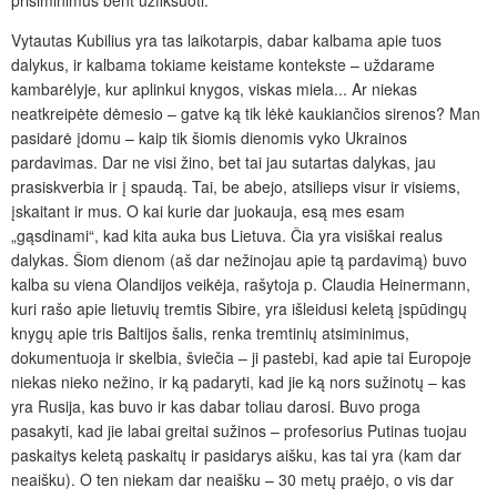
Vytautas Kubilius yra tas laikotarpis, dabar kalbama apie tuos
dalykus, ir kalbama tokiame keistame kontekste – uždarame
kambarėlyje, kur aplinkui knygos, viskas miela... Ar niekas
neatkreipėte dėmesio – gatve ką tik lėkė kaukiančios sirenos? Man
pasidarė įdomu – kaip tik šiomis dienomis vyko Ukrainos
pardavimas. Dar ne visi žino, bet tai jau sutartas dalykas, jau
prasiskverbia ir į spaudą. Tai, be abejo, atsilieps visur ir visiems,
įskaitant ir mus. O kai kurie dar juokauja, esą mes esam
„gąsdinami“, kad kita auka bus Lietuva. Čia yra visiškai realus
dalykas. Šiom dienom (aš dar nežinojau apie tą pardavimą) buvo
kalba su viena Olandijos veikėja, rašytoja p. Claudia Heinermann,
kuri rašo apie lietuvių tremtis Sibire, yra išleidusi keletą įspūdingų
knygų apie tris Baltijos šalis, renka tremtinių atsiminimus,
dokumentuoja ir skelbia, šviečia – ji pastebi, kad apie tai Europoje
niekas nieko nežino, ir ką padaryti, kad jie ką nors sužinotų – kas
yra Rusija, kas buvo ir kas dabar toliau darosi. Buvo proga
pasakyti, kad jie labai greitai sužinos – profesorius Putinas tuojau
paskaitys keletą paskaitų ir pasidarys aišku, kas tai yra (kam dar
neaišku). O ten niekam dar neaišku – 30 metų praėjo, o vis dar