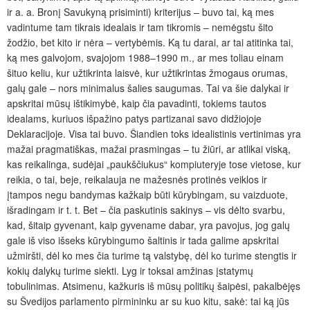
ir a. a. Bronį Savukyną prisiminti) kriterijus – buvo tai, ką mes
vadintume tam tikrais idealais ir tam tikromis – nemėgstu šito
žodžio, bet kito ir nėra – vertybėmis. Ką tu darai, ar tai atitinka tai,
ką mes galvojom, svajojom 1988–1990 m., ar mes toliau einam
šituo keliu, kur užtikrinta laisvė, kur užtikrintas žmogaus orumas,
galų gale – nors minimalus šalies saugumas. Tai va šie dalykai ir
apskritai mūsų ištikimybė, kaip čia pavadinti, tokiems tautos
idealams, kuriuos išpažino patys partizanai savo didžiojoje
Deklaracijoje. Visa tai buvo. Šiandien toks idealistinis vertinimas yra
mažai pragmatiškas, mažai prasmingas – tu žiūri, ar atlikai viską,
kas reikalinga, sudėjai „paukščiukus“ kompiuteryje tose vietose, kur
reikia, o tai, beje, reikalauja ne mažesnės protinės veiklos ir
įtampos negu bandymas kažkaip būti kūrybingam, su vaizduote,
išradingam ir t. t. Bet – čia paskutinis sakinys – vis dėlto svarbu,
kad, šitaip gyvenant, kaip gyvename dabar, yra pavojus, jog galų
gale iš viso išseks kūrybingumo šaltinis ir tada galime apskritai
užmiršti, dėl ko mes čia turime tą valstybę, dėl ko turime stengtis ir
kokių dalykų turime siekti. Lyg ir toksai amžinas įstatymų
tobulinimas. Atsimenu, kažkuris iš mūsų politikų šaipėsi, pakalbėjęs
su Švedijos parlamento pirmininku ar su kuo kitu, sakė: tai ką jūs