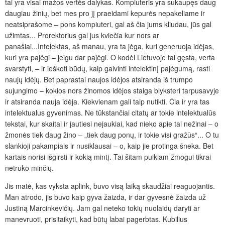
tai yra visai mažos vertės dalykas. Kompiuteris yra sukaupęs daug
daugiau žinių, bet mes pro jį praeidami kepurės nepakeliame ir
neatsiprašome – pons kompiuteri, gal aš čia jums kliudau, jūs gal
užimtas... Prorektorius gal jus kviečia kur nors ar
panašiai...Intelektas, aš manau, yra ta jėga, kuri generuoja idėjas,
kuri yra pajėgi – jeigu dar pajėgi. O kodėl Lietuvoje tai gęsta, verta
svarstyti, – ir ieškoti būdų, kaip gaivinti intelektinį pajėgumą, rasti
naujų idėjų. Bet paprastai naujos idėjos atsiranda iš trumpo
sujungimo – kokios nors žinomos idėjos staiga blyksteri tarpusavyje
ir atsiranda nauja idėja. Kiekvienam gali taip nutikti. Čia ir yra tas
intelektualus gyvenimas. Ne tūkstančiai citatų ar tokie intelektualūs
tekstai, kur skaitai ir jautiesi nejaukiai, kad nieko apie tai nežinai – o
žmonės tiek daug žino – „tiek daug ponų, ir tokie visi gražūs“... O tu
slankioji pakampiais ir nusiklausai – o, kaip jie protinga šneka. Bet
kartais norisi išgirsti ir kokią mintį. Tai šitam puikiam žmogui tikrai
netrūko minčių.
Jis matė, kas vyksta aplink, buvo visą laiką skaudžiai reaguojantis.
Man atrodo, jis buvo kaip gyva žaizda, ir dar gyvesnė žaizda už
Justiną Marcinkevičių. Jam gal neteko tokių nuolaidų daryti ar
manevruoti, prisitaikyti, kad būtų labai pagerbtas. Kubilius