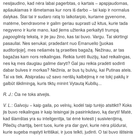
nesijaudino, kad nėra labai pagerbtas, o kartais – apspjaudomas,
apšaukiamas ir išmetamas kur nors iš darbo – tai kaip ir normalus
dalykas. Štai tai ir sudaro ratą to laikotarpio, kuriame gyvenome,
matėme, bendravome ir galim geriau suprasti už kitus, kurie tada
negyveno ir kurie mano, kad jiems užtenka perkaityti trumpą
pagooglintą
tekstą, ir jie jau žino, kas tai buvo. Vargu. Tai skirtingi
pasauliai. Nes senukai, pradedant nuo Emanuelio [juokas
auditorijoje], mes nešamės tą praeities bagažą. Nežinau, ar tas
bagažas kam nors reikalingas. Reikia turėti iliuzijų, kad reikalingas,
nes ką mes daugiau galime daryti? Gal jau reikia pradėti sodinti
dabar bulves ir morkas? Nežinia, ar bus tų bulvių, kai Putinas ateis.
Tai va tiek. Atsiprašau už savo nerišlų kalbėjimą ir ne tokį pakilų ir
galbūt iškilmingą, kuris tiktų minint Vytautą Kubilių...
R. J
.: Čia ne toks atvejis.
V. L.
: Galvoju – kaip gaila, po velnių, kodėl taip turėjo atsitikti? Koks
jis buvo reikalingas ir kaip teisingai jis pasirinkdavo, ką daryti! Matė,
kad šlamštas yra su inteligentija, tai ėmė kviesti į susivienijimą,
Piliečių chartiją, bent tuos, kurie yra dar gyvi, kurie nėra plūdurai,
kurie sugeba mąstyti kritiškai, ir juos telkti, judinti. O tai buvo ištisinis