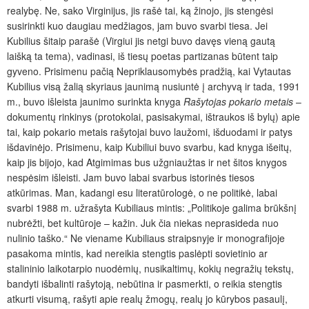
realybę. Ne, sako Virginijus, jis rašė tai, ką žinojo, jis stengėsi
susirinkti kuo daugiau medžiagos, jam buvo svarbi tiesa. Jei
Kubilius šitaip parašė (Virgiui jis netgi buvo davęs vieną gautą
laišką ta tema), vadinasi, iš tiesų poetas partizanas būtent taip
gyveno. Prisimenu pačią Nepriklausomybės pradžią, kai Vytautas
Kubilius visą žalią skyriaus jaunimą nusiuntė į archyvą ir tada, 1991
m., buvo išleista jaunimo surinkta knyga
Rašytojas pokario metais
–
dokumentų rinkinys (protokolai, pasisakymai, ištraukos iš bylų) apie
tai, kaip pokario metais rašytojai buvo laužomi, išduodami ir patys
išdavinėjo. Prisimenu, kaip Kubiliui buvo svarbu, kad knyga išeitų,
kaip jis bijojo, kad Atgimimas bus užgniaužtas ir net šitos knygos
nespėsim išleisti. Jam buvo labai svarbus istorinės tiesos
atkūrimas. Man, kadangi esu literatūrologė, o ne politikė, labai
svarbi 1988 m. užrašyta Kubiliaus mintis: „Politikoje galima brūkšnį
nubrėžti, bet kultūroje – kažin. Juk čia niekas neprasideda nuo
nulinio taško.“ Ne viename Kubiliaus straipsnyje ir monografijoje
pasakoma mintis, kad nereikia stengtis paslėpti sovietinio ar
stalininio laikotarpio nuodėmių, nusikaltimų, kokių negražių tekstų,
bandyti išbalinti rašytoją, nebūtina ir pasmerkti, o reikia stengtis
atkurti visumą, rašyti apie realų žmogų, realų jo kūrybos pasaulį,