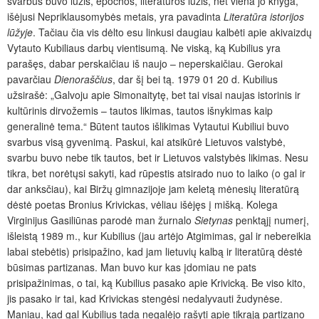
svarbus buvo lūžis, epochos, literatūros lūžis, net viena jo knyga,
išėjusi Nepriklausomybės metais, yra pavadinta
Literatūra istorijos
lūžyje
. Tačiau čia vis dėlto esu linkusi daugiau kalbėti apie akivaizdų
Vytauto Kubiliaus darbų vientisumą. Ne viską, ką Kubilius yra
parašęs, dabar perskaičiau iš naujo – neperskaičiau. Gerokai
pavarčiau
Dienoraščius
, dar šį bei tą. 1979 01 20 d. Kubilius
užsirašė: „Galvoju apie Simonaitytę, bet tai visai naujas istorinis ir
kultūrinis dirvožemis – tautos likimas, tautos išnykimas kaip
generalinė tema.“ Būtent tautos išlikimas Vytautui Kubiliui buvo
svarbus visą gyvenimą. Paskui, kai atsikūrė Lietuvos valstybė,
svarbu buvo nebe tik tautos, bet ir Lietuvos valstybės likimas. Nesu
tikra, bet norėtųsi sakyti, kad rūpestis atsirado nuo to laiko (o gal ir
dar anksčiau), kai Biržų gimnazijoje jam keletą mėnesių literatūrą
dėstė poetas Bronius Krivickas, vėliau išėjęs į mišką. Kolega
Virginijus Gasiliūnas parodė man žurnalo
Sietynas
penktąjį numerį,
išleistą 1989 m., kur Kubilius (jau artėjo Atgimimas, gal ir nebereikia
labai stebėtis) prisipažino, kad jam lietuvių kalbą ir literatūrą dėstė
būsimas partizanas. Man buvo kur kas įdomiau ne pats
prisipažinimas, o tai, ką Kubilius pasako apie Krivicką. Be viso kito,
jis pasako ir tai, kad Krivickas stengėsi nedalyvauti žudynėse.
Maniau, kad gal Kubilius tada negalėjo rašyti apie tikrąją partizano