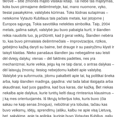
tikrovė – šitie žmonės mąsto visiškai kitaip. Tai nebe tas mąstymas,
koks buvo pirmajame dešimtmetyje, kai, mano nuomone, vyko,
tiesiai pasakykime, valstybės kūrimas. Toks liūdnas sutapimas –
netekome Vytauto Kubiliaus tais pačiais metais, kai įstojome į
Europos sąjungą. Tokia savotiška netekties simbolika. Taip, 2004
metais, galima sakyti, valstybė jau buvo pabaigta kurti, ir šiandien
reikia naudotis tuo, ją prižiūrėti, kad ji gerai veiktų. Šiandien nebėra
to, kas buvo pirmaisiais dešimtmečiais – improvizacijos, rizikos,
gebėjimo kažką daryti su baime, bet drauge ir su pasiryžimu klysti ir
taisyti klaidas. Nieko panašaus šiandien jau nebegalime sau leisti
dėl dviejų dalykų: vienas – dėl faktinės padėties, nes yra
mechanizmai, kurie veikia, jeigu ką ne taip darai, o antras dalykas –
dėl laisvųjų žmonių: tiesiog nebeįdomu kalbėti apie valstybę.
Valstybė yra suformuota, įdomu pakalbėti apie tai, ką politikai šneka
arba, kaip šiandien madinga, gąsdina: visi tada labai išsigąsta arba
skaudinasi, kad juos gąsdina, kad bus karas, dar kažką. Bet niekas
nekalba apie dalykus, kurie turėtų kelti daug rimtesnius klausimus –
į ką mes orientuojamės. Iš tikrųjų kriterijus toks, kuris buvo (čia
sakau ne kaip senas žmogus), nebūtinai yra tobulas, tačiau kas
buvo veiksmų, idėjų, sprendimų (aišku, kalbu ne apie visą Lietuvą,
bet, sakykime, apie tą aplinką, kurioje buvo Vytautas Kubilius, galiu