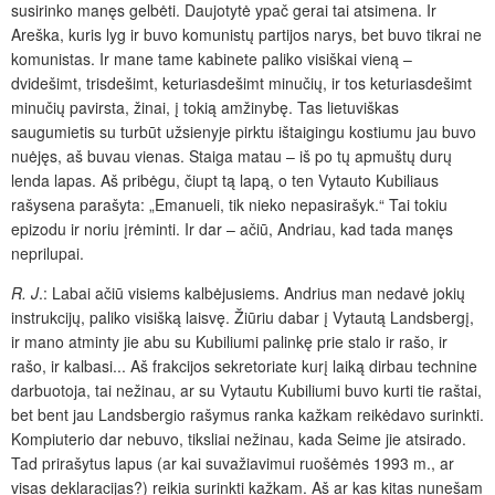
susirinko manęs gelbėti. Daujotytė ypač gerai tai atsimena. Ir
Areška, kuris lyg ir buvo komunistų partijos narys, bet buvo tikrai ne
komunistas. Ir mane tame kabinete paliko visiškai vieną –
dvidešimt, trisdešimt, keturiasdešimt minučių, ir tos keturiasdešimt
minučių pavirsta, žinai, į tokią amžinybę. Tas lietuviškas
saugumietis su turbūt užsienyje pirktu ištaigingu kostiumu jau buvo
nuėjęs, aš buvau vienas. Staiga matau – iš po tų apmuštų durų
lenda lapas. Aš pribėgu, čiupt tą lapą, o ten Vytauto Kubiliaus
rašysena parašyta: „Emanueli, tik nieko nepasirašyk.“ Tai tokiu
epizodu ir noriu įrėminti. Ir dar – ačiū, Andriau, kad tada manęs
neprilupai.
R. J
.: Labai ačiū visiems kalbėjusiems. Andrius man nedavė jokių
instrukcijų, paliko visišką laisvę. Žiūriu dabar į Vytautą Landsbergį,
ir mano atminty jie abu su Kubiliumi palinkę prie stalo ir rašo, ir
rašo, ir kalbasi... Aš frakcijos sekretoriate kurį laiką dirbau technine
darbuotoja, tai nežinau, ar su Vytautu Kubiliumi buvo kurti tie raštai,
bet bent jau Landsbergio rašymus ranka kažkam reikėdavo surinkti.
Kompiuterio dar nebuvo, tiksliai nežinau, kada Seime jie atsirado.
Tad prirašytus lapus (ar kai suvažiavimui ruošėmės 1993 m., ar
visas deklaracijas?) reikia surinkti kažkam. Aš ar kas kitas nunešam