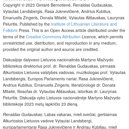
Copyright © 2023 Gintarė Bernotienė, Renaldas Gudauskas,
Vytautas Landsbergis, Rasa Juk­nevičienė, Andrius Kubilius,
Emanuelis Zingeris, Donata Mitaitė, Vytautas Ališauskas, Laurynas
Peluritis. Published by the
Institute of Lithuanian Literature and
Folklore
Press. This is an Open Access article distributed under the
terms of the
Creative Commons Attribution
Licence, which permits
unrestricted use, distribution, and reproduction in any medium,
provided the original author and source are credited.
Diskusijoje dalyvavo Lietuvos nacionalinės Martyno Mažvydo
bibliotekos direktorius prof. dr. Renaldas Gudauskas, pirmasis
Atkurtosios Lietuvos valstybės vadovas, muzikologas prof. Vytautas
Landsbergis, Europos Parlamento nariai: Rasa Juknevičienė,
Andrius Kubilius, Emanuelis Zingeris, literatūrologė dr. Donata
Mitaitė, filosofas dr. Vytautas Ališauskas, istorikas dr. Laurynas
Peluritis. Diskusija vyko Lietuvos nacionalinėje Martyno Mažvydo
bibliotekoje 2023 metų lapkričio 23 dieną.
Renaldas Gudauskas
: Labas vakaras, mieli svečiai, gerbiamas
Atkurtosios Lietuvos vadove Vytautai Landsbergi,
europarlamentarai Rasa Juknevičiene ir Andriau Kubiliau, mieli