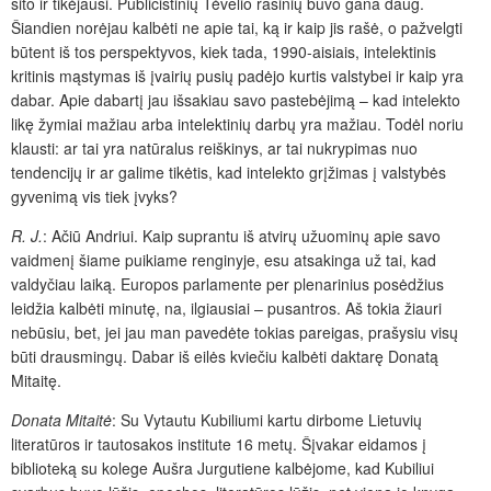
šito ir tikėjausi. Publicistinių Tėvelio rašinių buvo gana daug.
Šiandien norėjau kalbėti ne apie tai, ką ir kaip jis rašė, o pažvelgti
būtent iš tos perspektyvos, kiek tada, 1990-aisiais, intelektinis
kritinis mąstymas iš įvairių pusių padėjo kurtis valstybei ir kaip yra
dabar. Apie dabartį jau išsakiau savo pastebėjimą – kad intelekto
likę žymiai mažiau arba intelektinių darbų yra mažiau. Todėl noriu
klausti: ar tai yra natūralus reiškinys, ar tai nukrypimas nuo
tendencijų ir ar galime tikėtis, kad intelekto grįžimas į valstybės
gyvenimą vis tiek įvyks?
R. J.
: Ačiū Andriui. Kaip suprantu iš atvirų užuominų apie savo
vaidmenį šiame puikiame renginyje, esu atsakinga už tai, kad
valdyčiau laiką. Europos parlamente per plenarinius posėdžius
leidžia kalbėti minutę, na, ilgiausiai – pusantros. Aš tokia žiauri
nebūsiu, bet, jei jau man pavedėte tokias pareigas, prašysiu visų
būti drausmingų. Dabar iš eilės kviečiu kalbėti daktarę Donatą
Mitaitę.
Donata Mitaitė
: Su Vytautu Kubiliumi kartu dirbome Lietuvių
literatūros ir tautosakos institute 16 metų. Šįvakar eidamos į
biblioteką su kolege Aušra Jurgutiene kalbėjome, kad Kubiliui