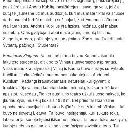
Emanuelį pristačiusi kaip Kovo 11-osios signatarą, pasižiūrėjusi į jį,
pasižiūrėjusi į Andrių Kubilių, pasižiūrėjusi į save, galvoju, jei čia
būtų tik jaunesnė už mus auditorija, kuri mus matė tiktai va šituose
darbuose, tai turbūt nustebtų sužinojusi, kad Emanuelis Zingeris
yra lituanistas. Andrius Kubilius yra fizikas, nežinau, gal mažiau
nustebtų. O aš gydytoja. Labai maža jaunų žmonių tai žino.
Zingeris, atrodo, politikoje yra nuo gimimo. Žodis tau. Tu arti matei
Vytautą, pažinojai. Studentas?
Emanuelis Zingeris
: Na, ne, aš pirma buvau Kauno vakarinio
fakulteto studentas, o tik po to Vilniaus universiteto aspirantas.
Visas mano kraustymasis į Vilnių iš Kauno buvo susijęs su Vytautu
Kubiliumi ir čia sėdinčiu nuo manęs nukentėjusiu Andriumi
Kubiliumi. Kadangi kraustydamasis neturėjau kur gyvent, o
traukiniai ėjo valandą keturiasdešimt minučių, kažkur reikėdavo
apsistot. Nusėdau „Pionieriaus“ kino teatro užkulisiuose nakvoti, kol
įkūriau Žydų muziejų kokiais 1988 m. Bet prieš tai lituanistinė
epocha buvo susijusi su Kauno Sąjūdžiu ir su Vilniumi. Vilnius – tai
buvo ne sovietų Lietuva. Tai buvo inteligentija, kuri sukūrė tokią
laboratoriją, kurioje tęsėsi ikikarinė Lietuva. Tai buvo tokia bažnyčia,
kurioje nebuvo galima leisti nė vieno
falšyvo
sovietinio tono. Tai