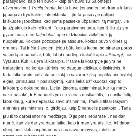
parašydavo, kaip ten buvo – kaip ten buvo su Salomėjos
užverbavimu į
Trečią frontą
, kokia buvo jos asmeninė drama ir kaip
ją pagavo trys kairieji intelektualai – jie tarpusavyje dalijosi
laiškuose įspūdžiais, kad jiems pasisekė užpainioti „tą mergą“. Jie
ją užpainiojo kaip reikiant. Toks parašymas tada, kas iš tikrųjų yra
gyvenimas, o ne
bajeriukai
, apie didžiuosius veikėjus ir jų
nuopelnus. Kokiose pozicijose jie atsidūrė, kokios buvo vidinės jų
dramos. Tai ir čia šiandien, jeigu būtų kokia kalba, seminaras poros
valandų ar panašiai, būtų labai naudinga kalbėti apie
laikotarpį
, nes
Vytautas Kubilius yra laikotarpis. Ir tame laikotarpyje jis yra ne
trafaretinis, ne konjunktūrinis, ne daugumietiškas, o išskirtinis. Ir
tada laikotarpis nušvinta per tokį jo savarankišką nepriklausomybinį
elgesį pirmiausia ir pasisakymą, kuris lieka užfiksuotas kaip to
laikotarpio dokumentas. Lieka, žinoma, atsiminimai, kur ką matė-
sakė-pasakė, ir Emanuelis yra ne vienas nusikaltėlis, tų nusikaltėlių
labai daug, kurie neparašo savo atsiminimų. Paskui tiktai rašysim
antrinius atsiminimus: o, girdėjau, kaip Emanuelis pasakojo... Tada
1
jau iš to darosi istorinė medžiaga. O jis pats neparašė
, nes dar
manė, kad vis dar yra daug laiko, kaip ir man yra atsitikę. Aš dabar
stengiuosi kiek suspėdamas visus savo archyvus, mintis ar
prisiminimus bent užfiksuoti.