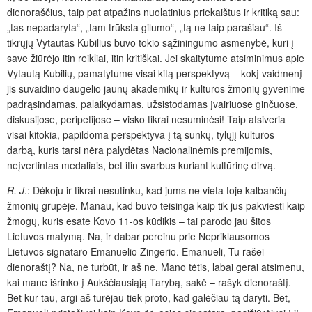
dienoraščius, taip pat atpažins nuolatinius priekaištus ir kritiką sau:
„tas nepadaryta“, „tam trūksta gilumo“, „tą ne taip parašiau“. Iš
tikrųjų Vytautas Kubilius buvo tokio sąžiningumo asmenybė, kuri į
save žiūrėjo itin reikliai, itin kritiškai. Jei skaitytume atsiminimus apie
Vytautą Kubilių, pamatytume visai kitą perspektyvą – kokį vaidmenį
jis suvaidino daugelio jaunų akademikų ir kultūros žmonių gyvenime
padrąsindamas, palaikydamas, užsistodamas įvairiuose ginčuose,
diskusijose, peripetijose – visko tikrai nesuminėsi! Taip atsiveria
visai kitokia, papildoma perspektyva į tą sunkų, tylųjį kultūros
darbą, kuris tarsi nėra palydėtas Nacionalinėmis premijomis,
neįvertintas medaliais, bet itin svarbus kuriant kultūrinę dirvą.
R. J
.: Dėkoju ir tikrai nesutinku, kad jums ne vieta toje kalbančių
žmonių grupėje. Manau, kad buvo teisinga kaip tik jus pakviesti kaip
žmogų, kuris esate Kovo 11-os kūdikis – tai parodo jau šitos
Lietuvos matymą. Na, ir dabar pereinu prie Nepriklausomos
Lietuvos signataro Emanuelio Zingerio. Emanueli, Tu rašei
dienoraštį? Na, ne turbūt, ir aš ne. Mano tėtis, labai gerai atsimenu,
kai mane išrinko į Aukščiausiąją Tarybą, sakė – rašyk dienoraštį.
Bet kur tau, argi aš turėjau tiek proto, kad galėčiau tą daryti. Bet,