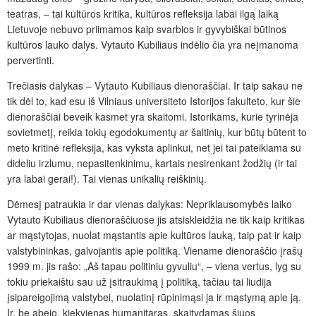
teatras, – tai kultūros kritika, kultūros refleksija labai ilgą laiką
Lietuvoje nebuvo priimamos kaip svarbios ir gyvybiškai būtinos
kultūros lauko dalys. Vytauto Kubiliaus indėlio čia yra neįmanoma
pervertinti.
Trečiasis dalykas – Vytauto Kubiliaus dienoraščiai. Ir taip sakau ne
tik dėl to, kad esu iš Vilniaus universiteto Istorijos fakulteto, kur šie
dienoraščiai beveik kasmet yra skaitomi. Istorikams, kurie tyrinėja
sovietmetį, reikia tokių egodokumentų ar šaltinių, kur būtų būtent to
meto kritinė refleksija, kas vyksta aplinkui, net jei tai pateikiama su
dideliu irzlumu, nepasitenkinimu, kartais nesirenkant žodžių (ir tai
yra labai gerai!). Tai vienas unikalių reiškinių.
Dėmesį patraukia ir dar vienas dalykas: Nepriklausomybės laiko
Vytauto Kubiliaus dienoraščiuose jis atsiskleidžia ne tik kaip kritikas
ar mąstytojas, nuolat mąstantis apie kultūros lauką, taip pat ir kaip
valstybininkas, galvojantis apie politiką. Viename dienoraščio įrašų
1999 m. jis rašo: „Aš tapau politiniu gyvuliu“, – viena vertus, lyg su
tokiu priekaištu sau už įsitraukimą į politiką, tačiau tai liudija
įsipareigojimą valstybei, nuolatinį rūpinimąsi ja ir mąstymą apie ją.
Ir, be abejo, kiekvienas humanitaras, skaitydamas šiuos