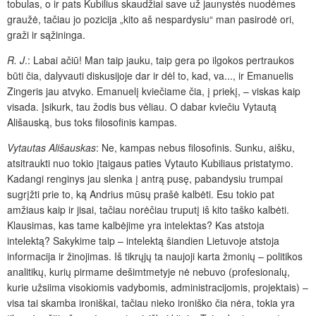
tobulas, o ir pats Kubilius skaudžiai save už jaunystės nuodėmes
graužė, tačiau jo pozicija „kito aš nespardysiu“ man pasirodė ori,
graži ir sąžininga.
R. J
.: Labai ačiū! Man taip jauku, taip gera po ilgokos pertraukos
būti čia, dalyvauti diskusijoje dar ir dėl to, kad, va..., ir Emanuelis
Zingeris jau atvyko. Emanuelį kviečiame čia, į priekį, – viskas kaip
visada. Įsikurk, tau žodis bus vėliau. O dabar kviečiu Vytautą
Ališauską, bus toks filosofinis kampas.
Vytautas Ališauskas
: Ne, kampas nebus filosofinis. Sunku, aišku,
atsitraukti nuo tokio įtaigaus paties Vytauto Kubiliaus pristatymo.
Kadangi renginys jau slenka į antrą pusę, pabandysiu trumpai
sugrįžti prie to, ką Andrius mūsų prašė kalbėti. Esu tokio pat
amžiaus kaip ir jisai, tačiau norėčiau truputį iš kito taško kalbėti.
Klausimas, kas tame kalbėjime yra intelektas? Kas atstoja
intelektą? Sakykime taip – intelektą šiandien Lietuvoje atstoja
informacija ir žinojimas. Iš tikrųjų ta naujoji karta žmonių – politikos
analitikų, kurių pirmame dešimtmetyje nė nebuvo (profesionalų,
kurie užsiima visokiomis vadybomis, administracijomis, projektais) –
visa tai skamba ironiškai, tačiau nieko ironiško čia nėra, tokia yra