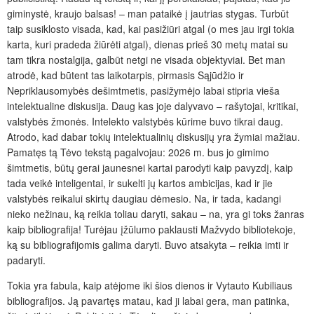
giminystė, kraujo balsas! – man pataikė į jautrias stygas. Turbūt
taip susiklosto visada, kad, kai pasižiūri atgal (o mes jau irgi tokia
karta, kuri pradeda žiūrėti atgal), dienas prieš 30 metų matai su
tam tikra nostalgija, galbūt netgi ne visada objektyviai. Bet man
atrodė, kad būtent tas laikotarpis, pirmasis Sąjūdžio ir
Nepriklausomybės dešimtmetis, pasižymėjo labai stipria vieša
intelektualine diskusija. Daug kas joje dalyvavo – rašytojai, kritikai,
valstybės žmonės. Intelekto valstybės kūrime buvo tikrai daug.
Atrodo, kad dabar tokių intelektualinių diskusijų yra žymiai mažiau.
Pamatęs tą Tėvo tekstą pagalvojau: 2026 m. bus jo gimimo
šimtmetis, būtų gerai jaunesnei kartai parodyti kaip pavyzdį, kaip
tada veikė inteligentai, ir sukelti jų kartos ambicijas, kad ir jie
valstybės reikalui skirtų daugiau dėmesio. Na, ir tada, kadangi
nieko nežinau, ką reikia toliau daryti, sakau – na, yra gi toks žanras
kaip bibliografija! Turėjau įžūlumo paklausti Mažvydo bibliotekoje,
ką su bibliografijomis galima daryti. Buvo atsakyta – reikia imti ir
padaryti.
Tokia yra fabula, kaip atėjome iki šios dienos ir Vytauto Kubiliaus
bibliografijos. Ją pavartęs matau, kad ji labai gera, man patinka,