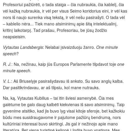
Profesoriui pažiūrėti, o tada staiga – čia nubraukia, čia kablelį, čia
vėl kažką nubraukia, ir vėl per visus Seimo koridorius eini, ir vėl kas
nors iš naujo surenka visą tekstą, ir vėl nešu pasirašyti. O tada vėl
– kablelio nėra... Tiek mano atsiminimų apie šitą intelektualinį,
kritinį laikotarpį. Tad prašau, Profesoriau, be jūsų žodžio
neapsieisim.
Vytautas Landsbergis
: Nelabai įsivaizduoju žanro.
One minute
speech
?
R. J.
: Na, nežinau, kaip jūs Europos Parlamente tilpdavot toje
one
minute speech
.
V. L
.: Aš Briuselyje pasirašydavau iš anksto. Su savo anglų kalba.
Dar pasitikrindavau, ar aš tilpsiu, kol mane nutrauks.
Na, ką, Vytautas Kubilius – tai itin šviesi asmenybė. Čia mes
galėtume be galo daug kalbėti kiekvienas iš savo atsiminimų. Taip
gyvenime atsitiko, kad jis buvo lyg visai kitoje sferoje, bet kažkokiu
būdu mes susidraugavome ir pajutome pažiūrų bendrumą, nors
kultūriniai interesai buvo skirtingi. Jis gal ir nežinojo apie mano
literatūrą. Bet viena turistinė kelionė į Indiją buvo ypatinga. Mes