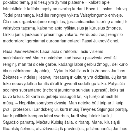
pokalbio temą, ji iš tiesų yra žymiai platesnė – kalbėti apie
intelektinio ir kritinio mąstymo svarbą kuriant Kovo 11-osios Lietuvą.
Todėl prasminga, kad šis renginys vyksta Valstybingumo erdvėje.
Čia mes organizuojame renginius, įprasminančius istorinę atmintį ir
valstybės tapsmą, kalbame apie ryškiausius ją kūrusius žmones.
Linkiu jums jaukaus ir prasmingo vakaro. Perduodu žodį renginio
moderatorei gerbiamai europarlamentarei Rasai Juknevičienei.
Rasa Juknevičienė
: Labai ačiū direktoriui, ačiū visiems
susirinkusiems! Mane nustebino, kad buvau pakviesta vesti šį
renginį, man tai didelė garbė, kadangi labai gerbiu žmogų, dėl kurio
čia susirinkome. Jų abiejų –Vytauto Kubiliaus ir jo žmonos Janinos
Žėkaitės – indėlis į lietuvių literatūrą ir kultūrą yra didžiulis. Jų kartai
teko nepavydėtina lemtis dirbti ir gyventi sudėtingu laiku. Patys čia
sėdintys suprantame (nebent jauniems sunkiau suprasti), koks tai
buvo laikas. Ši karta sugebėjo išsaugoti tai, ką turėjo atnešti iki
mūsų, – Nepriklausomybės dvasią. Man neteko būti taip arti, kaip,
pvz., profesoriui Landsbergiui, kurti mūsų Tėvynės Sąjungos partiją,
kur ir politinis kampas labai svarbus, kurti visą intelektualinį
Sąjūdžio pamatą. Mačiau Kubilių šalia, dirbantį. Mane, kilusią iš
lituanistų šeimos, atvažiavusią iš provincijos, prisimenančią Janinos