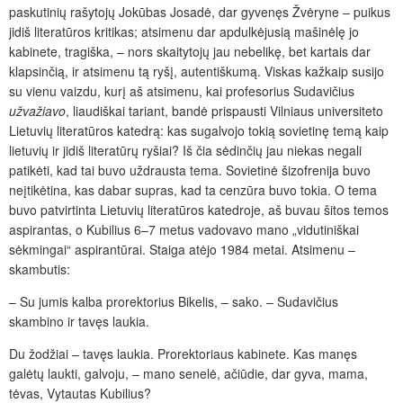
paskutinių rašytojų Jokūbas Josadė, dar gyvenęs Žvėryne – puikus
jidiš literatūros kritikas; atsimenu dar apdulkėjusią mašinėlę jo
kabinete, tragiška, – nors skaitytojų jau nebelikę, bet kartais dar
klapsinčią, ir atsimenu tą ryšį, autentiškumą. Viskas kažkaip susijo
su vienu vaizdu, kurį aš atsimenu, kai profesorius Sudavičius
užvažiavo
, liaudiškai tariant, bandė prispausti Vilniaus universiteto
Lietuvių literatūros katedrą: kas sugalvojo tokią sovietinę temą kaip
lietuvių ir jidiš literatūrų ryšiai? Iš čia sėdinčių jau niekas negali
patikėti, kad tai buvo uždrausta tema. Sovietinė šizofrenija buvo
neįtikėtina, kas dabar supras, kad ta cenzūra buvo tokia. O tema
buvo patvirtinta Lietuvių literatūros katedroje, aš buvau šitos temos
aspirantas, o Kubilius 6–7 metus vadovavo mano „vidutiniškai
sėkmingai“ aspirantūrai. Staiga atėjo 1984 metai. Atsimenu –
skambutis:
– Su jumis kalba prorektorius Bikelis, – sako. – Sudavičius
skambino ir tavęs laukia.
Du žodžiai – tavęs laukia. Prorektoriaus kabinete. Kas manęs
galėtų laukti, galvoju, – mano senelė, ačiūdie, dar gyva, mama,
tėvas, Vytautas Kubilius?