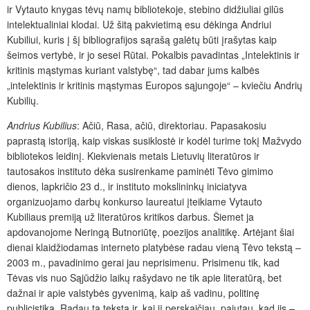
ir Vytauto knygas tėvų namų bibliotekoje, stebino didžiuliai gilūs
intelektualiniai klodai. Už šitą pakvietimą esu dėkinga Andriui
Kubiliui, kuris į šį bibliografijos sąrašą galėtų būti įrašytas kaip
šeimos vertybė, ir jo sesei Rūtai. Pokalbis pavadintas „Intelektinis ir
kritinis mąstymas kuriant valstybę“, tad dabar jums kalbės
„intelektinis ir kritinis mąstymas Europos sąjungoje“ – kviečiu Andrių
Kubilių.
Andrius Kubilius
: Ačiū, Rasa, ačiū, direktoriau. Papasakosiu
paprastą istoriją, kaip viskas susiklostė ir kodėl turime tokį Mažvydo
bibliotekos leidinį. Kiekvienais metais Lietuvių literatūros ir
tautosakos instituto dėka susirenkame paminėti Tėvo gimimo
dienos, lapkričio 23 d., ir instituto mokslininkų iniciatyva
organizuojamo darbų konkurso laureatui įteikiame Vytauto
Kubiliaus premiją už literatūros kritikos darbus. Šiemet ja
apdovanojome Neringą Butnoriūtę, poezijos analitikę. Artėjant šiai
dienai klaidžiodamas interneto platybėse radau vieną Tėvo tekstą –
2003 m., pavadinimo gerai jau neprisimenu. Prisimenu tik, kad
Tėvas vis nuo Sąjūdžio laikų rašydavo ne tik apie literatūrą, bet
dažnai ir apie valstybės gyvenimą, kaip aš vadinu, politinę
publicistiką. Radau tą tekstą ir, kai jį perskaičiau, pajutau, kad jis –