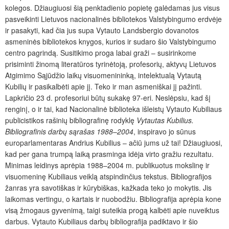
kolegos. Džiaugiuosi šią penktadienio popietę galėdamas jus visus
pasveikinti Lietuvos nacionalinės bibliotekos Valstybingumo erdvėje
ir pasakyti, kad čia jus supa Vytauto Landsbergio dovanotos
asmeninės bibliotekos knygos, kurios ir sudaro šio Valstybingumo
centro pagrindą. Susitikimo proga labai graži – susirinkome
prisiminti žinomą literatūros tyrinėtoją, profesorių, aktyvų Lietuvos
Atgimimo Sąjūdžio laikų visuomenininką, intelektualą Vytautą
Kubilių ir pasikalbėti apie jį. Teko ir man asmeniškai jį pažinti.
Lapkričio 23 d. profesoriui būtų sukakę 97-eri. Neslėpsiu, kad šį
renginį, o ir tai, kad Nacionalinė biblioteka išleistų Vytauto Kubiliaus
publicistikos rašinių bibliografinę rodyklę
Vytautas Kubilius.
Bibliografinis darbų sąrašas 1988
–
2004
, inspiravo jo sūnus
europarlamentaras Andrius Kubilius – ačiū jums už tai! Džiaugiuosi,
kad per gana trumpą laiką prasminga idėja virto gražiu rezultatu.
Minimas leidinys aprėpia 1988–2004 m.
publikuotus mokslinę ir
visuomeninę Kubiliaus veiklą atspindinčius tekstus. Bibliografijos
žanras yra savotiškas ir kūrybiškas, kažkada teko jo mokytis. Jis
laikomas vertingu, o kartais ir nuobodžiu. Bibliografija aprėpia kone
visą žmogaus gyvenimą, taigi suteikia progą kalbėti apie nuveiktus
darbus. Vytauto Kubiliaus darbų bibliografija padiktavo ir šio