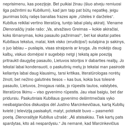
neprisimenu, kas poezijoje. Bet puikiai žinau (šiuo atveju remiuosi
ilga pažintimi su Kubiliumi), kad jam taip pat būtų nepatikę, jeigu
jaunimas būtų rašęs banalias frazes apie „rūteles ir darželes“.
Kubilius reikliai vertino literatūrą, turėjo labai platų akiratį. Viename
Dienoraščių
įraše rašo: „Va, atvažiavo Greimas – kokie akiračiai,
koks išmanymas, koks pasaulio pažinimas!“, bet kai skaitai paties
Kubiliaus tekstus, matai, kiek visko (erudicijos!) sutalpina jo sakinys,
o juo labiau – puslapis, visas straipsnis ar knyga. Jis mokėjo daug
kalbų, viskuo domėjosi ir sugebėjo netgi į tekstą apie poeziją
pritraukti daugybę pasaulio, Lietuvos istorijos ir dabarties realijų. Jo
tekstai labai kondensuoti, o paskutinių metų jo tekstai man pasirodė
keliantys labai daug klausimų, tarsi kritikas, literatūrologas norėtų
žinoti, bet nežino galutinės tiesos – kas bus, kokia bus tolesnė
pasaulio, Lietuvos, žmogaus raida, jo rūpestis tautos, valstybės,
literatūros likimu – viso gyvenimo rūpestis. Jau visai baigiu, bet dar
pridursiu. Paskutiniais Kubiliaus gyvenimo dešimtmečiais vyko
nesibaigiančios diskusijos dėl Justino Marcinkevičiaus, kartą Kubilių
kvietė į televiziją pasisakyti, matyt, potekstė buvo – pasmerkti
poetą.
Dienoraštyje
Kubilius užrašė: „Aš atsisakiau. Tiek kartų pats
spardytas, kito aš nespardysiu.“ Jis nemanė, kad Marcinkevičius