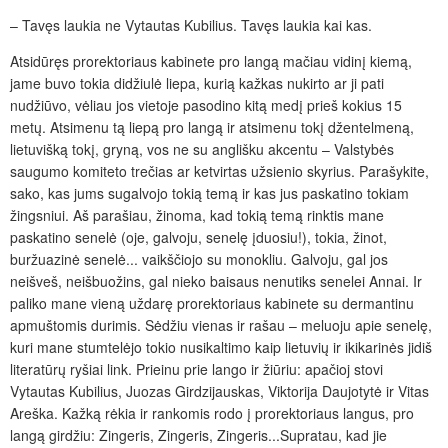
– Tavęs laukia ne Vytautas Kubilius. Tavęs laukia kai kas.
Atsidūręs prorektoriaus kabinete pro langą mačiau vidinį kiemą,
jame buvo tokia didžiulė liepa, kurią kažkas nukirto ar ji pati
nudžiūvo, vėliau jos vietoje pasodino kitą medį prieš kokius 15
metų. Atsimenu tą liepą pro langą ir atsimenu tokį džentelmeną,
lietuvišką tokį, gryną, vos ne su anglišku akcentu – Valstybės
saugumo komiteto trečias ar ketvirtas užsienio skyrius. Parašykite,
sako, kas jums sugalvojo tokią temą ir kas jus paskatino tokiam
žingsniui. Aš parašiau, žinoma, kad tokią temą rinktis mane
paskatino senelė (oje, galvoju, senelę įduosiu!), tokia, žinot,
buržuazinė senelė... vaikščiojo su monokliu. Galvoju, gal jos
neišveš, neišbuožins, gal nieko baisaus nenutiks senelei Annai. Ir
paliko mane vieną uždarę prorektoriaus kabinete su dermantinu
apmuštomis durimis. Sėdžiu vienas ir rašau – meluoju apie senelę,
kuri mane stumtelėjo tokio nusikaltimo kaip lietuvių ir ikikarinės jidiš
literatūrų ryšiai link. Prieinu prie lango ir žiūriu: apačioj stovi
Vytautas Kubilius, Juozas Girdzijauskas, Viktorija Daujotytė ir Vitas
Areška. Kažką rėkia ir rankomis rodo į prorektoriaus langus, pro
langą girdžiu: Zingeris, Zingeris, Zingeris...Supratau, kad jie