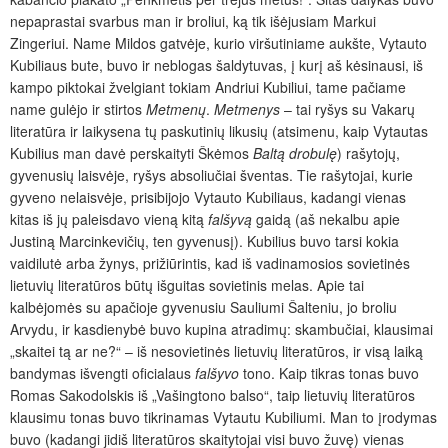
nepaprastai svarbus man ir broliui, ką tik išėjusiam Markui
Zingeriui. Name Mildos gatvėje, kurio viršutiniame aukšte, Vytauto
Kubiliaus bute, buvo ir neblogas šaldytuvas, į kurį aš kėsinausi, iš
kampo piktokai žvelgiant tokiam Andriui Kubiliui, tame pačiame
name gulėjo ir stirtos
Metmenų
.
Metmenys
– tai ryšys su Vakarų
literatūra ir laikysena tų paskutinių likusių (atsimenu, kaip Vytautas
Kubilius man davė perskaityti Škėmos
Baltą drobulę
) rašytojų,
gyvenusių laisvėje, ryšys absoliučiai šventas. Tie rašytojai, kurie
gyveno nelaisvėje, prisibijojo Vytauto Kubiliaus, kadangi vienas
kitas iš jų paleisdavo vieną kitą
falšyvą
gaidą (aš nekalbu apie
Justiną Marcinkevičių, ten gyvenusį). Kubilius buvo tarsi kokia
vaidilutė arba žynys, prižiūrintis, kad iš vadinamosios sovietinės
lietuvių literatūros būtų išguitas sovietinis melas. Apie tai
kalbėjomės su apačioje gyvenusiu Sauliumi Šalteniu, jo broliu
Arvydu, ir kasdienybė buvo kupina atradimų: skambučiai, klausimai
„skaitei tą ar ne?“ – iš nesovietinės lietuvių literatūros, ir visą laiką
bandymas išvengti oficialaus
falšyvo
tono. Kaip tikras tonas buvo
Romas Sakodolskis iš „Vašingtono balso“, taip lietuvių literatūros
klausimu tonas buvo tikrinamas Vytautu Kubiliumi. Man to įrodymas
buvo (kadangi jidiš literatūros skaitytojai visi buvo žuvę) vienas