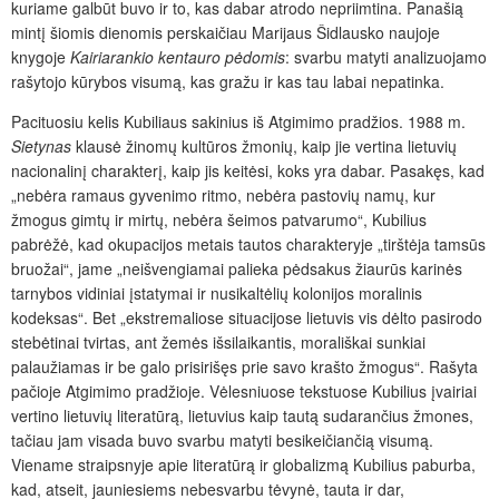
kuriame galbūt buvo ir to, kas dabar atrodo nepriimtina. Panašią
mintį šiomis dienomis perskaičiau Marijaus Šidlausko naujoje
knygoje
Kairiarankio kentauro pėdomis
: svarbu matyti analizuojamo
rašytojo kūrybos visumą, kas gražu ir kas tau labai nepatinka.
Pacituosiu kelis Kubiliaus sakinius iš Atgimimo pradžios. 1988 m.
Sietynas
klausė žinomų kultūros žmonių, kaip jie vertina lietuvių
nacionalinį charakterį, kaip jis keitėsi, koks yra dabar. Pasakęs, kad
„nebėra ramaus gyvenimo ritmo, nebėra pastovių namų, kur
žmogus gimtų ir mirtų, nebėra šeimos patvarumo“, Kubilius
pabrėžė, kad okupacijos metais tautos charakteryje „tirštėja tamsūs
bruožai“, jame „neišvengiamai palieka pėdsakus žiaurūs karinės
tarnybos vidiniai įstatymai ir nusikaltėlių kolonijos moralinis
kodeksas“. Bet „ekstremaliose situacijose lietuvis vis dėlto pasirodo
stebėtinai tvirtas, ant žemės išsilaikantis, morališkai sunkiai
palaužiamas ir be galo prisirišęs prie savo krašto žmogus“. Rašyta
pačioje Atgimimo pradžioje. Vėlesniuose tekstuose Kubilius įvairiai
vertino lietuvių literatūrą, lietuvius kaip tautą sudarančius žmones,
tačiau jam visada buvo svarbu matyti besikeičiančią visumą.
Viename straipsnyje apie literatūrą ir globalizmą Kubilius paburba,
kad, atseit, jauniesiems nebesvarbu tėvynė, tauta ir dar,