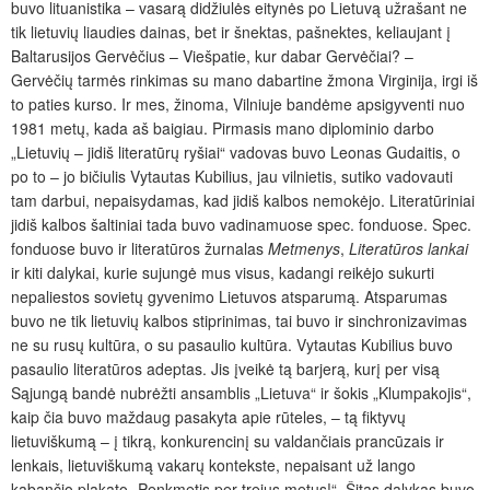
buvo lituanistika – vasarą didžiulės eitynės po Lietuvą užrašant ne
tik lietuvių liaudies dainas, bet ir šnektas, pašnektes, keliaujant į
Baltarusijos Gervėčius – Viešpatie, kur dabar Gervėčiai? –
Gervėčių tarmės rinkimas su mano dabartine žmona Virginija, irgi iš
to paties kurso. Ir mes, žinoma, Vilniuje bandėme apsigyventi nuo
1981 metų, kada aš baigiau. Pirmasis mano diplominio darbo
„Lietuvių – jidiš literatūrų ryšiai“ vadovas buvo Leonas Gudaitis, o
po to – jo bičiulis Vytautas Kubilius, jau vilnietis, sutiko vadovauti
tam darbui, nepaisydamas, kad jidiš kalbos nemokėjo. Literatūriniai
jidiš kalbos šaltiniai tada buvo vadinamuose spec. fonduose. Spec.
fonduose buvo ir literatūros žurnalas
Metmenys
,
Literatūros lankai
ir kiti dalykai, kurie sujungė mus visus, kadangi reikėjo sukurti
nepaliestos sovietų gyvenimo Lietuvos atsparumą. Atsparumas
buvo ne tik lietuvių kalbos stiprinimas, tai buvo ir sinchronizavimas
ne su rusų kultūra, o su pasaulio kultūra. Vytautas Kubilius buvo
pasaulio literatūros adeptas. Jis įveikė tą barjerą, kurį per visą
Sąjungą bandė nubrėžti ansamblis „Lietuva“ ir šokis „Klumpakojis“,
kaip čia buvo maždaug pasakyta apie rūteles, – tą fiktyvų
lietuviškumą – į tikrą, konkurencinį su valdančiais prancūzais ir
lenkais, lietuviškumą vakarų kontekste, nepaisant už lango
kabančio plakato „Penkmetis per trejus metus!“. Šitas dalykas buvo