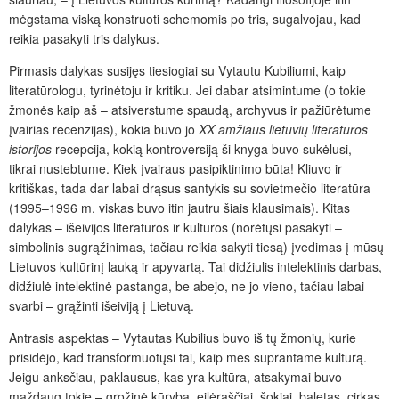
mėgstama viską konstruoti schemomis po tris, sugalvojau, kad
reikia pasakyti tris dalykus.
Pirmasis dalykas susijęs tiesiogiai su Vytautu Kubiliumi, kaip
literatūrologu, tyrinėtoju ir kritiku. Jei dabar atsimintume (o tokie
žmonės kaip aš – atsiverstume spaudą, archyvus ir pažiūrėtume
įvairias recenzijas), kokia buvo jo
XX amžiaus lietuvių literatūros
istorijos
recepcija, kokią kontroversiją ši knyga buvo sukėlusi, –
tikrai nustebtume. Kiek įvairaus pasipiktinimo būta! Kliuvo ir
kritiškas, tada dar labai drąsus santykis su sovietmečio literatūra
(1995–1996 m. viskas buvo itin jautru šiais klausimais). Kitas
dalykas – išeivijos literatūros ir kultūros (norėtųsi pasakyti –
simbolinis sugrąžinimas, tačiau reikia sakyti tiesą) įvedimas į mūsų
Lietuvos kultūrinį lauką ir apyvartą. Tai didžiulis intelektinis darbas,
didžiulė intelektinė pastanga, be abejo, ne jo vieno, tačiau labai
svarbi – grąžinti išeiviją į Lietuvą.
Antrasis aspektas – Vytautas Kubilius buvo iš tų žmonių, kurie
prisidėjo, kad transformuotųsi tai, kaip mes suprantame kultūrą.
Jeigu anksčiau, paklausus, kas yra kultūra, atsakymai buvo
maždaug tokie – grožinė kūryba, eilėraščiai, šokiai, baletas, cirkas,