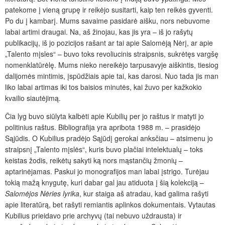
patekome į vieną grupę ir reikėjo susitarti, kaip ten reikės gyventi.
Po du į kambarį. Mums savaime pasidarė aišku, nors nebuvome
labai artimi draugai. Na, aš žinojau, kas jis yra – iš jo rašytų
publikacijų, iš jo pozicijos rašant ar tai apie Salomėją Nėrį, ar apie
„Talento mįsles“ – buvo toks revoliucinis straipsnis, sukrėtęs vargšę
nomenklatūrėlę. Mums nieko nereikėjo tarpusavyje aiškintis, tiesiog
dalijomės mintimis, įspūdžiais apie tai, kas darosi. Nuo tada jis man
liko labai artimas iki tos baisios minutės, kai žuvo per kažkokio
kvailio siautėjimą.
Čia lyg buvo siūlyta kalbėti apie Kubilių per jo raštus ir matyti jo
politinius raštus. Bibliografija yra apribota 1988 m. – prasidėjo
Sąjūdis. O Kubilius pradėjo Sąjūdį gerokai anksčiau – atsimenu jo
straipsnį „Talento mįslės“, kuris buvo plačiai intelektualų – toks
keistas žodis, reikėtų sakyti ką nors mąstančių žmonių –
aptarinėjamas. Paskui jo monografijos man labai įstrigo. Turėjau
tokią mažą knygutę, kuri dabar gal jau atiduota į šią kolekciją –
Salomėjos Nėries lyrika
, kur staiga aš atradau, kad galima rašyti
apie literatūrą, bet rašyti remiantis aplinkos dokumentais. Vytautas
Kubilius prieidavo prie archyvų (tai nebuvo uždrausta) ir