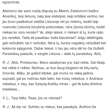
egzaminas.
Atsimenu dar savo mažą disputą su Albertu Zalatoriumi kažkur
Amerikoj, tarp lietuvių, kaip jisai stebėjosi, kaip kritiškai vertino, kai
jau buvo pasikeitusi valdžia Lietuvoje vėl po rinkimų, kodėl taip
nusmuko Lietuvos kūrybinis potencialas, nėra įžymių kūrinių, kodėl
niekas ko nors nerašo? Va, atėjo laisvė, ir niekam iš tų, kurie rašo,
jos nereikia. Tada aš pasakiau: koks klausimas? Jeigu lakštingala
gali nečiulbėti, tai ir nečiulba. Nėra tų, kurios negalėtų nečiulbėti bet
kokiomis sąlygomis. Dabar laisvė, ir tau jau nėra dėl ko čia čiulbėti.
Paradoksų pasaulis, ir vargšė Lietuva – dalis tų paradoksų. Ačiū.
R. J.
: Ačiū, Profesoriau. Mano atsakymas yra, kad reikia. Gal kitaip,
bet reikia ir reikės. Nežinau, ar bus daug blogesni tie kitų kartų
žmonės. Aišku, jie galbūt kitokie, gal mums ne viską galima
suprasti, gal po nežinau kiek laiko, kai mūsų nebebus, ir Andriaus
nebebus, ir visų, kas Vytautą Kubilių minės – gal tik koks dirbtinis
intelektas...
V. L
.: Tarp kitko, Rasa, jūs ne robotas?
R. J
.: Aš dar ne. Sutinku su viskuo, kas pasakyta. Andrius čia