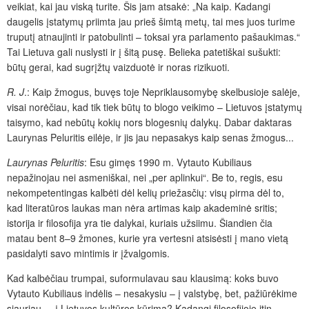
veikiat, kai jau viską turite. Šis jam atsakė: „Na kaip. Kadangi
daugelis įstatymų priimta jau prieš šimtą metų, tai mes juos turime
truputį atnaujinti ir patobulinti – toksai yra parlamento pašaukimas.“
Tai Lietuva gali nuslysti ir į šitą pusę. Belieka patetiškai sušukti:
būtų gerai, kad sugrįžtų vaizduotė ir noras rizikuoti.
R. J
.: Kaip žmogus, buvęs toje Nepriklausomybę skelbusioje salėje,
visai norėčiau, kad tik tiek būtų to blogo veikimo – Lietuvos įstatymų
taisymo, kad nebūtų kokių nors blogesnių dalykų. Dabar daktaras
Laurynas Peluritis eilėje, ir jis jau nepasakys kaip senas žmogus...
Laurynas Peluritis
: Esu gimęs 1990 m. Vytauto Kubiliaus
nepažinojau nei asmeniškai, nei „per aplinkui“. Be to, regis, esu
nekompetentingas kalbėti dėl kelių priežasčių: visų pirma dėl to,
kad literatūros laukas man nėra artimas kaip akademinė sritis;
istorija ir filosofija yra tie dalykai, kuriais užsiimu. Šiandien čia
matau bent 8–9 žmones, kurie yra vertesni atsisėsti į mano vietą
pasidalyti savo mintimis ir įžvalgomis.
Kad kalbėčiau trumpai, suformulavau sau klausimą: koks buvo
Vytauto Kubiliaus indėlis – nesakysiu – į valstybę, bet, pažiūrėkime
siauriau, – į Lietuvos kultūros kūrimą? Kadangi filosofijoje itin