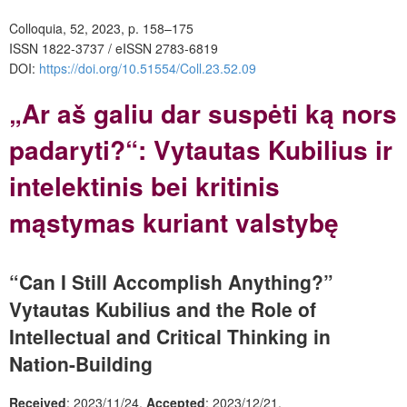
Colloquia, 52, 2023, p. 158–175
ISSN 1822-3737 / eISSN 2783-6819
DOI:
https://doi.org/10.51554/Coll.23.52.09
„Ar aš galiu dar suspėti ką nors
padaryti?“: Vytautas Kubilius ir
intelektinis bei kritinis
mąstymas kuriant valstybę
“Can I Still Accomplish Anything?”
Vytautas Kubilius and the Role of
Intellectual and Critical Thinking in
Nation-Building
Received
: 2023/11/24.
Accepted
: 2023/12/21.