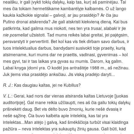
neaišku, ir gali įvykti tokių dalykų, kaip tas, kurį aš paminėjau. Tai
mes čia tokiam hermetiškame kambarėlyje kalbamės. O už lango
kaukia kažkokie signalai – galvoji, ar jau prasidėjo? Ar čia jau
Putino dronai atskrenda? Jie gali atskristi kiekvieną dieną. Kai bus
patikrinta, kad galima mus niokoti, nes ten yra
trusai
,
slabaki
ir jie
nie posmeliat
užsistoti. Tad mums reikės labai greitai, jei pajėgsim,
persvarstyti ir pervertinti. Bet kol kas vis tiek dirbam savo darbus, ir
tuos intelektualius darbus, bandydami susivokti toje praeity, kurią
atsimename, kuri mums dar ne praeitis, vadinasi, gyvenimas – kol
mes gyvi, tai ir tas laikas yra gyvas su mumis. Darom, ką galim.
Labai knyga įdomi yra. O kodėl jos antraštėje 1988 m., aš nežinau.
Juk jiems visa prasidėjo anksčiau. Jis viską pradėjo daryti...
R. J.
: Kas daugiau kaltas, jei ne Kubilius?
V. L.
: Gerai, kad nors dar vienas atsiranda kaltas Lietuvoje [juokas
auditorijoje]. Gal mane reikia užčiaupti, nes aš čia galiu tokių dalykų
prišnekėti daug. Bet vis dėlto buvo žmonių, kurie nešė dvasią ir
nešė sąžinę. Čia buvo kalbėta apie intelektą, kas tai yra
intelektas...Man atėjo į galvą, kad šmėkščioja turbūt visai klaidinga
pažiūra – neva intelektas yra sukauptų žinių gausa. Gali būti, kad