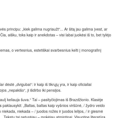
vės principu: „kiek galima nugriaužt“... Ar šitą jau galima įvest, ar
ia, aišku, toks kaip ir anekdotas – visi labai juokėsi iš to, bet tylėjo
emas, o vertesnius, estetiškai svarbesnius kelti į monografinį
ė „dvigubai“: ir kaip iš tikrųjų yra, ir kaip oficialiai
 „nepakišo“, ji išdirbo iki pensijos.
aulį keliauja šuva.“ Tai – pasityčiojimas iš Brazdžionio. Klasėje
 paklausykit: „Baltas, baltas kaip vyšnios viršūnė, / žydro veido
 niekada, niekada – / juodos rožės ir juodos lelijos, / ir giesmė
... Tekstų tai neturėjau – mokėjau atmintinai. Visuotinę literatūrą,