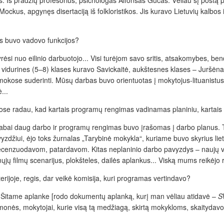
kus, apgynęs disertaciją iš folkloristikos. Jis kuravo Lietuvių kalbos i
os buvo vadovo funkcijos?
rėsi nuo eilinio darbuotojo... Visi turėjom savo sritis, atsakomybes, 
 vidurines (5–8) klases kuravo Savickaitė, aukštesnes klases – Juršėnas
okose suderinti. Mūsų darbas buvo orientuotas į mokytojus-lituanis
...
uose radau, kad kartais programų rengimas vadinamas planiniu, kartais
 labai daug darbo ir programų rengimas buvo įrašomas į darbo planus. 
avyzdžiui, ėjo toks žurnalas „Tarybinė mokykla“, kuriame buvo skyrius lie
recenzuodavom, patardavom. Kitas neplaninio darbo pavyzdys – naujų
ųjų filmų scenarijus, plokšteles, dailės aplankus... Viską mums reikėjo r
terijoje, regis, dar veikė komisija, kuri programas vertindavo?
vosi. Šitame aplanke [rodo dokumentų aplanką, kurį man vėliau atidavė –
S
o žmonės, mokytojai, kurie visą tą medžiagą, skirtą mokykloms, skaitydavo