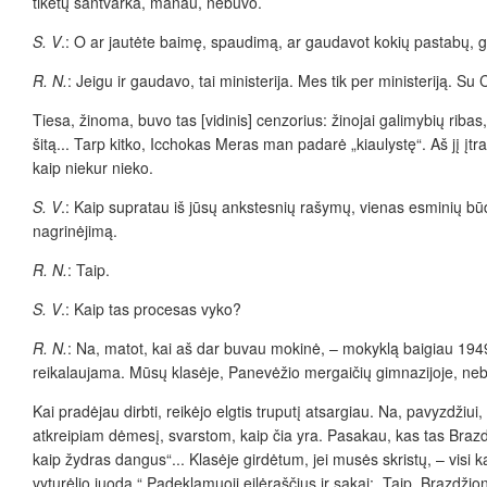
tikėtų santvarka, manau, nebuvo.
S. V
.: O ar jautėte baimę, spaudimą, ar gaudavot kokių pastabų, gr
R. N.
: Jeigu ir gaudavo, tai ministerija. Mes tik per ministeriją. S
Tiesa, žinoma, buvo tas [vidinis] cenzorius: žinojai galimybių ribas, 
šitą... Tarp kitko, Icchokas Meras man padarė „kiaulystę“. Aš jį įtrauk
kaip niekur nieko.
S. V
.: Kaip supratau iš jūsų ankstesnių rašymų, vienas esminių būdų
nagrinėjimą.
R. N.
: Taip.
S. V
.: Kaip tas procesas vyko?
R. N.
: Na, matot, kai aš dar buvau mokinė, – mokyklą baigiau 1949 m
reikalaujama. Mūsų klasėje, Panevėžio mergaičių gimnazijoje, nebuv
Kai pradėjau dirbti, reikėjo elgtis truputį atsargiau. Na, pavyzdžiu
atkreipiam dėmesį, svarstom, kaip čia yra. Pasakau, kas tas Brazdži
kaip žydras dangus“... Klasėje girdėtum, jei musės skristų, – visi k
vyturėlio juoda.“ Padeklamuoji eilėraščius ir sakai: „Taip, Brazdžion