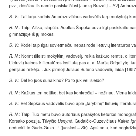
pvz., dėsčiau tik namie pasiskaičiusi [Juozą Brazaitį –
SV
] Ambraze
S. V
.: Tai tarpukarinis Ambrazevičiaus vadovėlis tarp mokytojų ku
R. N.
: Taip. Aišku, slapčia. Adolfas Šapoka buvo irgi pasiskaitomas 
gimnazijoje iš jų mokėsi.
S. V
.: Kodėl taip ilgai sovietmečiu nepasirodė lietuvių literatūros v
R. N.
: Norint išleisti mokyklinį vadovėlį, reikia kažkuo remtis, o l
Lietuvių kalbos ir literatūros institutą pas a. a. Mariją Grigaitytę
genijaus reikėjo... Juk pirmoji Juliaus Būtėno vadovėlių laida [1957
S. V
.: Dėl ko juos sunaikino? Po to juk vėl išleido?
R. N.
: Kažkas ten neįtiko, bet kas konkrečiai – nežinau. Viena lai
S. V
.: Bet Šepkaus vadovėlis buvo apie „tarybinę“ lietuvių literatūr
R. N.
: Taip. Tuo metu buvo autoriaus parašytos keturios monografijo
Korsako poezija, Tilvyčio
Usnynė
, Gudaičio-Guzevičiaus
Kalvio Ig
neduokit to Gudo-Guzo...“ (juokiasi –
SV
). Apsimetu, kad negirdžiu