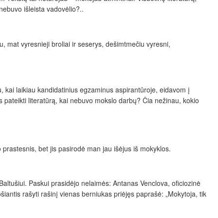
nebuvo išleista vadovėlio?..
u, mat vyresnieji broliai ir seserys, dešimtmečiu vyresni,
enu, kai laikiau kandidatinius egzaminus aspirantūroje, eidavom į
bės pateikti literatūrą, kai nebuvo mokslo darbų? Čia nežinau, kokio
prastesnis, bet jis pasirodė man jau išėjus iš mokyklos.
 Baltušiui. Paskui prasidėjo nelaimės: Antanas Venclova, oficiozinė
šiantis rašyti rašinį vienas berniukas priėjęs paprašė: „Mokytoja, tik