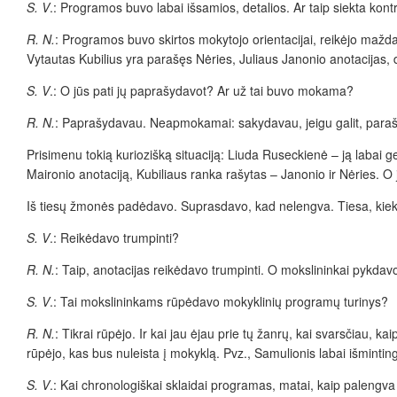
S. V
.: Programos buvo labai išsamios, detalios. Ar taip siekta kont
R. N.
: Programos buvo skirtos mokytojo orientacijai, reikėjo mažda
Vytautas Kubilius yra parašęs Nėries, Juliaus Janonio anotacijas, 
S. V
.: O jūs pati jų paprašydavot? Ar už tai buvo mokama?
R. N.
: Paprašydavau. Neapmokamai: sakydavau, jeigu galit, parašykit
Prisimenu tokią kuriozišką situaciją: Liuda Ruseckienė – ją labai ge
Maironio anotaciją, Kubiliaus ranka rašytas – Janonio ir Nėries. O 
Iš tiesų žmonės padėdavo. Suprasdavo, kad nelengva. Tiesa, kiekvien
S. V
.: Reikėdavo trumpinti?
R. N.
: Taip, anotacijas reikėdavo trumpinti. O mokslininkai pykdav
S. V
.: Tai mokslininkams rūpėdavo mokyklinių programų turinys?
R. N.
: Tikrai rūpėjo. Ir kai jau ėjau prie tų žanrų, kai svarsčiau, k
rūpėjo, kas bus nuleista į mokyklą. Pvz., Samulionis labai išmintin
S. V
.: Kai chronologiškai sklaidai programas, matai, kaip palengva k