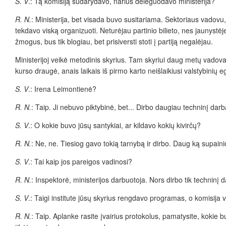
S. V
.: Tą komisiją sudarydavo, narius deleguodavo ministerija?
R. N.
: Ministerija, bet visada buvo susitariama. Sektoriaus vadovu,
tekdavo viską organizuoti. Neturėjau partinio bilieto, nes jaunystė
žmogus, bus tik blogiau, bet prisiversti stoti į partiją negalėjau.
Ministerijoj veikė metodinis skyrius. Tam skyriui daug metų vadov
kurso draugė, anais laikais iš pirmo karto neišlaikiusi valstybinių 
S. V
.: Irena Leimontienė?
R. N.
: Taip. Ji nebuvo piktybinė, bet... Dirbo daugiau techninį darb
S. V
.: O kokie buvo jūsų santykiai, ar kildavo kokių kivirčų?
R. N.
: Ne, ne. Tiesiog gavo tokią tarnybą ir dirbo. Daug ką supa
S. V
.: Tai kaip jos pareigos vadinosi?
R. N.
: Inspektorė, ministerijos darbuotoja. Nors dirbo tik techninį d
S. V
.: Taigi institute jūsų skyrius rengdavo programas, o komisija ve
R. N.
: Taip. Aplanke rasite įvairius protokolus, pamatysite, kokie b