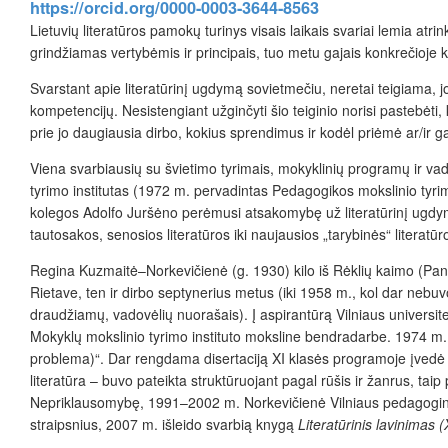
https://orcid.org/0000-0003-3644-8563
Lietuvių literatūros pamokų turinys visais laikais svariai lemia atr
grindžiamas vertybėmis ir principais, tuo metu gajais konkrečioje k
Svarstant apie literatūrinį ugdymą sovietmečiu, neretai teigiama,
kompetencijų. Nesistengiant užginčyti šio teiginio norisi pastebėti
prie jo daugiausia dirbo, kokius sprendimus ir kodėl priėmė ar/ir gal
Viena svarbiausių su švietimo tyrimais, mokyklinių programų ir vado
tyrimo institutas (1972 m. pervadintas Pedagogikos mokslinio tyrim
kolegos Adolfo Juršėno perėmusi atsakomybę už literatūrinį ugdym
tautosakos, senosios literatūros iki naujausios „tarybinės“ literatūro
Regina Kuzmaitė–Norkevičienė (g. 1930) kilo iš Rėklių kaimo (Panev
Rietave, ten ir dirbo septynerius metus (iki 1958 m., kol dar nebuvo 
draudžiamų, vadovėlių nuorašais). Į aspirantūrą Vilniaus universit
Mokyklų mokslinio tyrimo instituto moksline bendradarbe. 1974 m. 
problema)“. Dar rengdama disertaciją XI klasės programoje įvedė
literatūra – buvo pateikta struktūruojant pagal rūšis ir žanrus, tai
Nepriklausomybę, 1991–2002 m. Norkevičienė Vilniaus pedagoginiame
straipsnius, 2007 m. išleido svarbią knygą
Literatūrinis lavinimas (