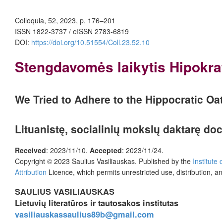
Colloquia, 52, 2023, p. 176–201
ISSN 1822-3737 / eISSN 2783-6819
DOI:
https://doi.org/10.51554/Coll.23.52.10
Stengdavomės laikytis Hipokrat
We Tried to Adhere to the Hippocratic O
Lituanistę, socialinių mokslų daktarę do
Received
: 2023/11/10.
Accepted
: 2023/11/24.
Copyright © 2023 Saulius Vasiliauskas. Published by
the
Institute
Attribution
Licence
, which permits unrestricted use, distribution, 
SAULIUS VASILIAUSKAS
Lietuvių literatūros ir tautosakos institutas
vasiliauskassaulius89b@gmail.com