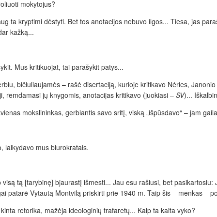
roliuoti mokytojus?
ug ta kryptimi dėstyti. Bet tos anotacijos nebuvo ilgos... Tiesa, jas pa
dar kažką...
. Mus kritikuojat, tai parašykit patys...
rbiu, bičiuliaujamės – rašė disertaciją, kurioje kritikavo Nėries, Janoni
ji, remdamasi jų knygomis, anotacijas kritikavo (juokiasi –
SV
)... Iškalbi
as mokslininkas, gerbiantis savo sritį, viską „išpūsdavo“ – jam gaila ir
o, laikydavo mus biurokratais.
aip visą tą [tarybinę] bjaurastį išmesti... Jau esu rašiusi, bet pasikartos
gai patarė Vytautą Montvilą priskirti prie 1940 m. Taip šis – menkas – p
inta retorika, mažėja ideologinių trafaretų... Kaip ta kaita vyko?