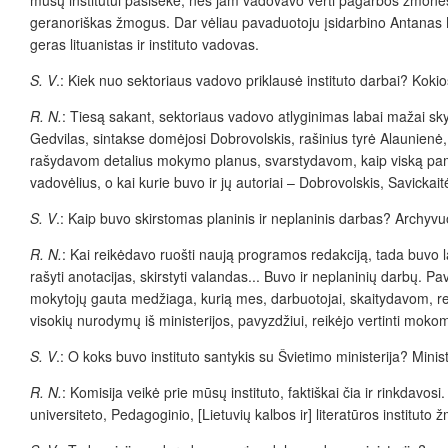
geranoriškas žmogus. Dar vėliau pavaduotoju įsidarbino Antanas Moc
geras lituanistas ir instituto vadovas.
S. V
.: Kiek nuo sektoriaus vadovo priklausė instituto darbai? Koki
R. N.
: Tiesą sakant, sektoriaus vadovo atlyginimas labai mažai sky
Gedvilas, sintakse domėjosi Dobrovolskis, rašinius tyrė Alaunienė,
rašydavom detalius mokymo planus, svarstydavom, kaip viską pam
vadovėlius, o kai kurie buvo ir jų autoriai – Dobrovolskis, Savickaitė
S. V
.: Kaip buvo skirstomas planinis ir neplaninis darbas? Archyv
R. N.
: Kai reikėdavo ruošti naują programos redakciją, tada buvo
rašyti anotacijas, skirstyti valandas... Buvo ir neplaninių darbų. P
mokytojų gauta medžiaga, kurią mes, darbuotojai, skaitydavom, 
visokių nurodymų iš ministerijos, pavyzdžiui, reikėjo vertinti mokom
S. V
.: O koks buvo instituto santykis su Švietimo ministerija? Minis
R. N.
: Komisija veikė prie mūsų instituto, faktiškai čia ir rinkda
universiteto, Pedagoginio, [Lietuvių kalbos ir] literatūros institut