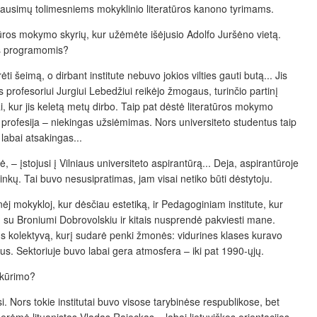
 klausimų tolimesniems mokyklinio literatūros kanono tyrimams.
ratūros mokymo skyrių, kur užėmėte išėjusio Adolfo Juršėno vietą.
ros programomis?
 šeimą, o dirbant institute nebuvo jokios vilties gauti butą... Jis
es profesoriui Jurgiui Lebedžiui reikėjo žmogaus, turinčio partinį
i, kur jis keletą metų dirbo. Taip pat dėstė literatūros mokymo
 profesija – niekingas užsiėmimas. Nors universiteto studentus taip
labai atsakingas...
 – įstojusi į Vilniaus universiteto aspirantūrą... Deja, aspirantūroje
ų. Tai buvo nesusipratimas, jam visai netiko būti dėstytoju.
sinėj mokykloj, kur dėsčiau estetiką, ir Pedagoginiam institute, kur
rtu su Broniumi Dobrovolskiu ir kitais nusprendė pakviesti mane.
iaus kolektyvą, kurį sudarė penki žmonės: vidurines klases kuravo
us. Sektoriuje buvo labai gera atmosfera – iki pat 1990-ųjų.
 įkūrimo?
ėsi. Nors tokie institutai buvo visose tarybinėse respublikose, bet
rėmė lituanistas Vladas Rajeckas – labai lietuviškos orientacijos,