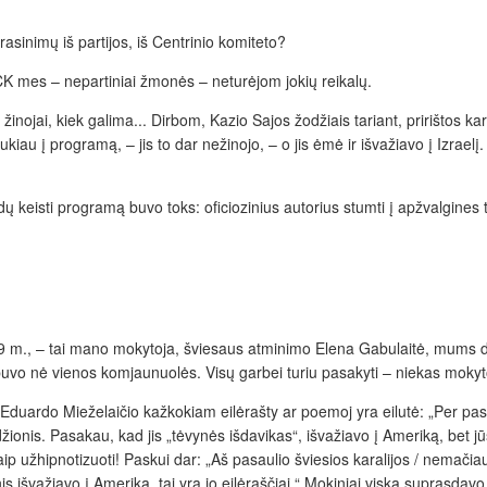
asinimų iš partijos, iš Centrinio komiteto?
u CK mes – nepartiniai žmonės – neturėjom jokių reikalų.
žinojai, kiek galima... Dirbom, Kazio Sajos žodžiais tariant, pririštos kar
iau į programą, – jis to dar nežinojo, – o jis ėmė ir išvažiavo į Izraelį. Č
 keisti programą buvo toks: oficiozinius autorius stumti į apžvalgines t
., – tai mano mokytoja, šviesaus atminimo Elena Gabulaitė, mums dar dėst
o nė vienos komjaunuolės. Visų garbei turiu pasakyti – niekas mokytojos
i, Eduardo Mieželaičio kažkokiam eilėrašty ar poemoj yra eilutė: „Per pas
onis. Pasakau, kad jis „tėvynės išdavikas“, išvažiavo į Ameriką, bet jūs
aip užhipnotizuoti! Paskui dar: „Aš pasaulio šviesios karalijos / nemačiau
is išvažiavo į Ameriką, tai yra jo eilėraščiai.“ Mokiniai viską suprasdavo