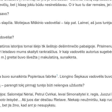
vičių, bet į klasę jokiu būdu nesinešdavau. O ir kuo tu dar remsies, jei 
rsavo?
slapčia. Motiejaus Miškinio vadovėliai – taip pat. Laimei, aš juos turėja
adovėliai?
iteratūros istorijos tomai išėjo tik šeštojo dešimtmečio pabaigoje. Prisim
, kuri leisdavo mums skaityti rankraščius. Ir kaip vadovėlio autorius suge
 m.] greitai buvo išvežta į makulatūrą, sunaikinta.
1
da buvo sunaikinta Popieriaus fabrike
. Liongino Šepkaus vadovėlis buvo 
ą – parengti tokį pirmąjį turėjo būti nelengva užduotis?
s: Salomėjai Nėriai, Petrui Cvirkai, Ievai Simonaitytei ir, regis, Juozui
noto teisybė
... Aš juos dar dėsčiau Rietave. Niekaip neužmiršiu, kaip ruo
, bet jis žino, kad ant jo nesupyksiu.