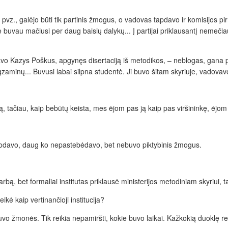
 pvz., galėjo būti tik partinis žmogus, o vadovas tapdavo ir komisijos p
je buvau mačiusi per daug baisių dalykų... Į partijai priklausantį nemeči
avo Kazys Poškus, apgynęs disertaciją iš metodikos, – neblogas, gana 
egzaminų... Buvusi labai silpna studentė. Ji buvo šitam skyriuje, vadovav
ą, tačiau, kaip bebūtų keista, mes ėjom pas ją kaip pas viršininkę, ėjom a
iniodavo, daug ko nepastebėdavo, bet nebuvo piktybinis žmogus.
arbą, bet formaliai institutas priklausė ministerijos metodiniam skyriui, 
ikė kaip vertinančioji institucija?
uvo žmonės. Tik reikia nepamiršti, kokie buvo laikai. Kažkokią duoklę reik