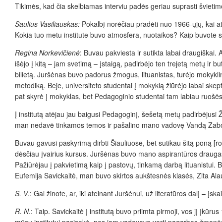
Tikimės, kad čia skelbiamas interviu padės geriau suprasti švietim
Saulius Vasiliauskas:
Pokalbį norėčiau pradėti nuo 1966-ųjų, kai atė
Kokia tuo metu institute buvo atmosfera, nuotaikos? Kaip buvote su
Regina Norkevičienė
: Buvau pakviesta ir sutikta labai draugiškai. 
išėjo į kitą – jam svetimą – įstaigą, padirbėjo ten trejetą metų ir bu
bilietą. Juršėnas buvo padorus žmogus, lituanistas, turėjo mokyklin
metodiką. Beje, universiteto studentai į mokyklą žiūrėjo labai ske
pat skyrė į mokyklas, bet Pedagoginio studentai tam labiau ruošėsi. 
Į institutą atėjau jau baigusi Pedagoginį, šešetą metų padirbėjusi Že
man nedavė tinkamos temos ir pašalino mano vadovę Vandą Zaborska
Buvau gavusi paskyrimą dirbti Šiauliuose, bet sutikau šitą poną [r
dėsčiau įvairius kursus. Juršėnas buvo mano aspirantūros draugas, t
Pažiūrėjau į pakvietimą kaip į pastovų, tinkamą darbą lituanistui. 
Eufemija Savickaitė, man buvo skirtos aukštesnės klasės, Zita Alau
S. V
.: Gal žinote, ar, iki ateinant Juršėnui, už literatūros dalį – 
R. N
.: Taip. Savickaitė į institutą buvo priimta pirmoji, vos jį įkūr
mūsų institutui pasisekė, nes jam vadovavo verti pagarbos žmonės. 