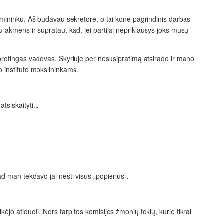
irmininku. Aš būdavau sekretorė, o tai kone pagrindinis darbas –
au akmens ir supratau, kad, jei partijai nepriklausys joks mūsų
protingas vadovas. Skyriuje per nesusipratimą atsirado ir mano
o instituto mokslininkams.
tsiskaityti...
tad man tekdavo jai nešti visus „popierius“.
ėjo atiduoti. Nors tarp tos komisijos žmonių tokių, kurie tikrai