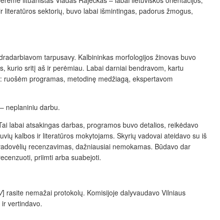
r literatūros sektorių, buvo labai išmintingas, padorus žmogus,
bendradarbiavom tarpusavy. Kalbininkas morfologijos žinovas buvo
, kurio sritį aš ir perėmiau. Labai darniai bendravom, kartu
tus: ruošėm programas, metodinę medžiagą, ekspertavom
 – neplaniniu darbu.
Tai labai atsakingas darbas, programos buvo detalios, reikėdavo
tuvių kalbos ir literatūros mokytojams. Skyrių vadovai ateidavo su iš
 vadovėlių recenzavimas, dažniausiai nemokamas. Būdavo dar
ecenzuoti, priimti arba suabejoti.
V
] rasite nemažai protokolų. Komisijoje dalyvaudavo Vilniaus
 ir vertindavo.