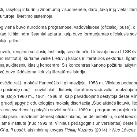
inktų rašytojų ir kūrinių žinomumą visuomenėje, daro įtaką ir jų vietai li
ultūroje, švietimo sistemoje.
 jog viena buvo nurodoma programose, vadovėliuose (oficialioji pusė), 
, kad iki šiol nėra išsamiai aptarta, kaip buvo formuojamas oficialusis 
ėjo priimti.
vėlių rengimu susijusių institucijų sovietmečio Lietuvoje buvo LTSR švi
o institutu), kuriame veikė Lietuvių kalbos ir literatūros sektorius. Il
ą aukštesnių klasių koncentre. Šis koncentras kanono požiūriu laikyti
s) buvo išdėstoma lietuvių literatūros istorija.
ėžio raj.), mokėsi Panevėžio II gimnazijoje. 1953 m. Vilniaus pedagogini
pasirodę nauji – sovietiniai – lietuvių literatūros vadovėliai, mokytojams
ete įstojo 1960 m., 1961–1966 m. kaip pavaduojanti dėstytoja dėstė Vil
gruodį apgynė edukologijos mokslų disertaciją „Šiuolaikinės lietuvių li
 vieną svarbesnių pokyčių sovietmečiu – 1969 m. programos projekte i
p palaipsniui mažinant dėmesį oficioziniams, ne dėl estetinių, o dėl ideo
 institute (nuo 1992 m. Vilniaus pedagoginis universitetas) dėstė lite
XX a. II pusė)
, atsiminimų knygas
Rėklių Kuzmos
(2014) ir
Nuo Lėvens i