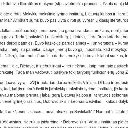
o ir lietuvių literatūros mokymo(si) sovietmečiu procesus, iškels naujų
jote dirbti į Mokyklų mokslinio tyrimo institutą, Lietuvių kalbos ir lite
tikta? Ar iškart Jums buvo pasiūlyta dirbti su vyresnių klasių literatū
Adolfas Juršėnas išėjo, nes buvo jau gana brandaus amžiaus, norėjo turėti
tą gavo. Tada jį pakvietė į universitetą, į Lietuvių literatūros katedrą, n
ės darbo patirties. Buvo kažkokie paruošiamieji – į universitetą – kursa
ptiškai, netgi su panieka. Daugelį metų buvo gaji nuostata, kad mokytojo
Iš tikrųjų tuo metu lituanisto darbas mokykloje buvo ir labai sunkus, ir 
maitijoje, Rietave, ir stebuklingai – net nežinau, kaip man taip pasisekė,
itę. Tada man vadovauti paskyrė tokį tarybinį funkcionierių Joną Zink
odo į savo vyrą –
SV
] ir nutariau darbo ieškotis Vilniuje. Dirbau ir profe
ad, kai jis nutarė išeiti iš [Mokyklų mokslinio tyrimo] instituto, jie ka
Buvau maloniai priimta į labai gerą Lietuvių kalbos ir literatūros sektor
nienė tyrinėjo rašinius, Dobrovolskis ir Leonas Gedvilas – kalbos dalyk
įskaitant aukštesnes klases – buvo atsakinga Savickaitė? Nuo pat instituto
us 1958-aisiais. Netrukus įsidarbino ir Dobrovolskis. Vėliau institutas plėt
Iš pradžių profesorius, psichologas Alfonsas Gučas. Vėliau šį postą pe