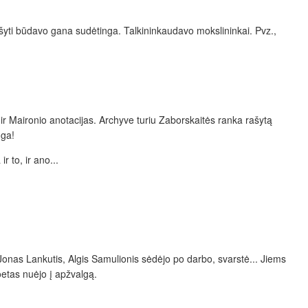
rašyti būdavo gana sudėtinga. Talkininkaudavo mokslininkai. Pvz.,
o ir Maironio anotacijas. Archyve turiu Zaborskaitės ranka rašytą
nga!
 to, ir ano...
iu: Jonas Lankutis, Algis Samulionis sėdėjo po darbo, svarstė... Jiems
oetas nuėjo į apžvalgą.