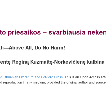
o priesaikos – svarbiausia neken
ath—Above All, Do No Harm!
centę
Reginą Kuzmaitę-Norkevičienę kalbina 
 of Lithuanian Literature and Folklore Press
. This is an Open Access arti
and reproduction in any medium, provided the original author and source