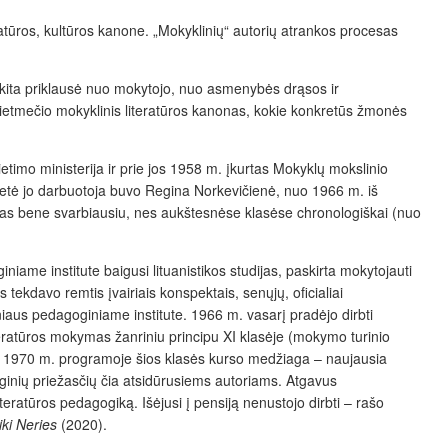
teratūros, kultūros kanone. „Mokyklinių“ autorių atrankos procesas
o kita priklausė nuo mokytojo, nuo asmenybės drąsos ir
sovietmečio mokyklinis literatūros kanonas, kokie konkretūs žmonės
etimo ministerija ir prie jos 1958 m. įkurtas Mokyklų mokslinio
gametė jo darbuotoja buvo Regina Norkevičienė, nuo 1966 m. iš
nas bene svarbiausiu, nes aukštesnėse klasėse chronologiškai (nuo
ame institute baigusi lituanistikos studijas, paskirta mokytojauti
 tekdavo remtis įvairiais konspektais, senųjų, oficialiai
niaus pedagoginiame institute. 1966 m. vasarį pradėjo dirbti
teratūros mokymas žanriniu principu XI klasėje (mokymo turinio
r 1970 m. programoje šios klasės kurso medžiaga – naujausia
loginių priežasčių čia atsidūrusiems autoriams. Atgavus
ratūros pedagogiką. Išėjusi į pensiją nenustojo dirbti – rašo
ki Neries
(2020).