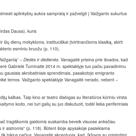
 atmesti aplinkybių aukos sampratą ir pažvelgti į Vaižganto sukurtus
girdas Dausa), kuris
 šių dienų mokykloms, instituciškai įtvirtinančioms klasiką, skirti
akterio esminiu bruožu (p. 110).
Vaižgantą“ –
Dėdės ir dėdienės
. Vanagaitė prieina prie išvados, kad
isierė Gabrielė Tuminaitė 2014 m. spektaklyje tuo pačiu pavadinimu
u gausiais akrobatiniais sprendimais, pasakotojo emigranto
rteikė temos. Vaižganto spektaklyje Vanagaitė nerado, nebent –
ijų kalbas. Taip kino ar teatro dialogas su literatūros kūriniu virsta
itymo kodo, nei turi galių su juo diskutuoti, todėl lieka periferiniais
ypač tragiškomis gaidomis suskamba beveik visuose anksčiau
ir aistromis“ (p. 118). Būtent šioje apysakoje pasiekiama
ik tokius pačius. Vanagaitė akcentuoja, kad „[k]ovos su prigimtimi