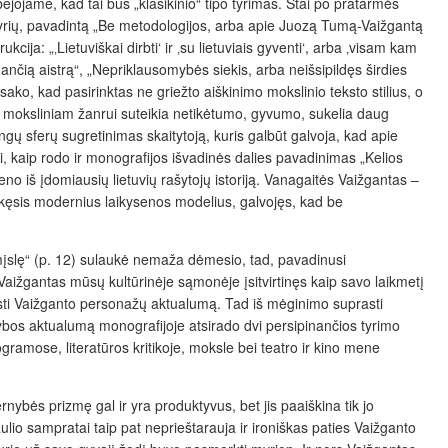
ejojame, kad tai bus „klasikinio“ tipo tyrimas. Štai po pratarmės
kyrių, pavadintą „Be metodologijos, arba apie Juozą Tumą-Vaižgantą
ja: „‚Lietuviškai dirbti‘ ir ‚su lietuviais gyventi‘, arba ‚visam kam
nčią aistrą“, „Nepriklausomybės siekis, arba neišsipildęs širdies
 sako, kad pasirinktas ne griežto aiškinimo mokslinio teksto stilius, o
 moksliniam žanrui suteikia netikėtumo, gyvumo, sukelia daug
tingų sferų sugretinimas skaitytoją, kuris galbūt galvoja, kad apie
̨sti, kaip rodo ir monografijos išvadinės dalies pavadinimas „Kelios
eno iš įdomiausių lietuvių rašytojų istoriją. Vanagaitės Vaižgantas –
nkęsis modernius laikysenos modelius, galvojęs, kad be
 mįslę“ (p. 12) sulaukė nemaža dėmesio, tad, pavadinusi
aižgantas mūsų kultūrinėje sąmonėje įsitvirtinęs kaip savo laikmetį
sti Vaižganto personažų aktualumą. Tad iš mėginimo suprasti
ybos aktualumą monografijoje atsirado dvi persipinančios tyrimo
ramose, literatūros kritikoje, moksle bei teatro ir kino mene
ybės prizmę gal ir yra produktyvus, bet jis paaiškina tik jo
aulio sampratai taip pat neprieštarauja ir ironiškas paties Vaižganto