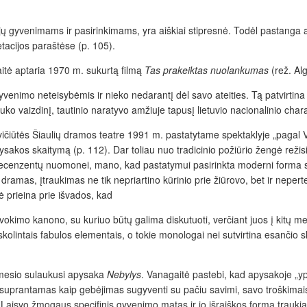
ikėjų gyvenimams ir pasirinkimams, yra aiškiai stipresnė. Todėl pastanga
etacijos paraštėse (p. 105).
aitė aptaria 1970 m. sukurtą filmą
Tas prakeiktas nuolankumas
(rež. Al
venimo neteisybėmis ir nieko nedarantį dėl savo ateities. Tą patvirtina ir
ko vaizdinį, tautinio naratyvo amžiuje tapusį lietuvio nacionalinio char
ičiūtės Šiaulių dramos teatre 1991 m. pastatytame spektaklyje „pagal 
ysakos skaitymą (p. 112). Dar toliau nuo tradicinio požiūrio žengė rež
recenzentų nuomonei, mano, kad pastatymui pasirinkta moderni forma s
dramas, įtraukimas ne tik nepriartino kūrinio prie žiūrovo, bet ir nepe
 prieina prie išvados, kad
 suvokimo kanono, su kuriuo būtų galima diskutuoti, verčiant juos į kitų med
skolintais fabulos elementais, o tokie monologai nei sutvirtina esančio ska
ėmesio sulaukusi apysaka
Nebylys
. Vanagaitė pastebi, kad apysakoje „
uprantamas kaip gebėjimas sugyventi su pačiu savimi, savo troškimais 
aisvo žmogaus specifinis gyvenimo matas ir jo išraiškos forma traukia t