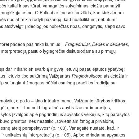
bės kaitai ir savikūrai. Vanagaitės sulyginimas leidžia pamatyti
o žmogiškąja esme. O Putinui artimesnis požiūris, kad kiekvienam
erovės nuolat reikia rodyti pažangą, kad neatsiliktum, nebūtum
 atsižvelgti į ideologijos nubrėžtas ribas, dangstytis, slėpti savo
torei padeda pasirinkti kūrinius –
Pragiedruliai
,
Dėdės ir dėdienės
,
 interpretaciją pasiūlo lygiagrečiai diskutuodama su pirmųjų
rtinęs dar ir šiandien svarbią ir gyvą lietuvių pasaulėjautos ypatybę:
laus lietuvio tipo sukūrimą Vaižgantas
Pragiedruliuose
atskleidžia ir
taip sujungiant žmogaus būčiai esmingą praeities tradiciją su
 moksle, o po to – kino ir teatro mene. Vaižganto kūrybos kritikos
ugėjo, nors ir tuomet biografinės apybraižos ar impresijos,
ytos įžvalgos apie pagrindinius apysakos veikėjus, kitų parašytos
nebuvo priimtos, nes neatitiko „sovietiniam žmogui privalomų
esesnę ateitį perspektyvos“ (p. 103). Vanagaitė nustatė, kad, ir
ė ir unikalesnių interpretacijų (p. 105). Apibendrindama apysakos