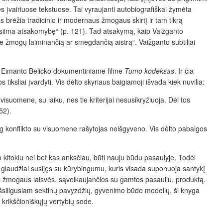
kęs įvairiuose tekstuose. Tai vyraujanti autobiografiškai žymėta
 brėžia tradicinio ir modernaus žmogaus skirtį ir tam tikrą
risiima atsakomybę“ (p. 121). Tad atsakymą, kaip Vaižganto
ie žmogų laiminančią ar smegdančią aistrą“. Vaižganto subtiliai
 Eimanto Belicko dokumentiniame filme
Tumo kodeksas
. Ir čia
iksliai įvardyti. Vis dėlto skyriaus baigiamoji išvada kiek nuvilia:
isuomene, su laiku, nes tie kriterijai nesusikryžiuoja. Dėl tos
52).
jog konflikto su visuomene rašytojas neišgyveno. Vis dėlto pabaigos
kitokiu nei bet kas anksčiau, būti nauju būdu pasaulyje. Todėl
laudžiai susijęs su kūrybingumu, kuris visada suponuoja santykį
ą kaip žmogaus laisvės, sąveikaujančios su gamtos pasauliu, produktą.
išsiilgusiam sektinų pavyzdžių, gyvenimo būdo modelių, ši knyga
 krikščioniškųjų vertybių sode.