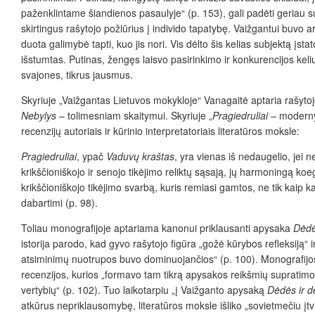
paženklintame šiandienos pasaulyje“ (p. 153), gali padėti geriau sup
skirtingus rašytojo požiūrius į individo tapatybę. Vaižgantui buvo
duota galimybė tapti, kuo jis nori. Vis dėlto šis kelias subjektą įs
išstumtas. Putinas, žengęs laisvo pasirinkimo ir konkurencijos keliu,
svajones, tikrus jausmus.
Skyriuje „Vaižgantas Lietuvos mokykloje“ Vanagaitė aptaria rašytojo
Nebylys
– tolimesniam skaitymui. Skyriuje „
Pragiedruliai
– modernyb
recenzijų autoriais ir kūrinio interpretatoriais literatūros moksle:
Pragiedruliai
, ypač
Vaduvų kraštas
, yra vienas iš nedaugelio, jei ne
krikščioniškojo ir senojo tikėjimo reliktų sąsają, jų harmoningą ko
krikščioniškojo tikėjimo svarbą, kuris remiasi gamtos, ne tik kaip 
dabartimi (p. 98).
Toliau monografijoje aptariama kanonui priklausanti apysaka
Dėdė
istorija parodo, kad gyvo rašytojo figūra „gožė kūrybos refleksiją“ 
atsiminimų nuotrupos buvo dominuojančios“ (p. 100). Monografijos
recenzijos, kurios „formavo tam tikrą apysakos reikšmių supratimo k
vertybių“ (p. 102). Tuo laikotarpiu „į Vaižganto apysaką
Dėdės ir d
atkūrus nepriklausomybę, literatūros moksle išliko „sovietmečiu įtvir