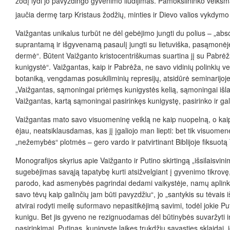
žodį lydi jo pavyzdingo gyvenimo liudijimas. Pamokslininko veiksma
jaučia dermę tarp Kristaus žodžių, minties ir Dievo valios vykd
Vaižgantas unikalus turbūt ne dėl gebėjimo jungti du polius – „absol
suprantamą ir išgyvenamą pasaulį jungti su lietuviška, pasąmonėje 
dermė“. Būtent Vaižganto kristocentriškumas suartina jį su Pabrėža, 
kunigystė“. Vaižgantas, kaip ir Pabrėža, ne savo vidinių polinkių v
botaniką, vengdamas posukiliminių represijų, atsidūrė seminarijoje
„Vaižgantas, sąmoningai priėmęs kunigystės kelią, sąmoningai išlai
Vaižgantas, kartą sąmoningai pasirinkęs kunigystę, pasirinko ir gali
Vaižgantas mato savo visuomeninę veiklą ne kaip nuopelną, o kaip l
ėjau, neatsiklausdamas, kas jį įgaliojo man liepti: bet tik visuomen
„nežemybės“ plotmės – gero vardo ir patvirtinant Biblijoje fiksuot
Monografijos skyrius apie Vaižganto ir Putino skirtingą „išsilaisvin
sugebėjimas savąją tapatybę kurti atsižvelgiant į gyvenimo tikrovę, o
parodo, kad asmenybės pagrindai dedami vaikystėje, namų aplinko
savo tėvų kaip galinčių jam būti pavyzdžiu“, jo „santykis su tėvais
atvirai rodyti meilę suformavo nepasitikėjimą savimi, todėl jokie P
kunigu. Bet jis gyveno ne rezignuodamas dėl būtinybės suvaržyti ind
pasirinkimai. Putinas, kunigystę laikęs trukdžiu savasties sklaidai,