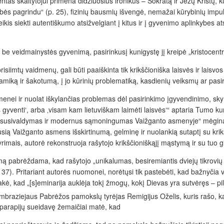
ntas skaitytojui primena didžiuosius ironikus – Sokratą ir Jėzų Kristų, 
ybės pagrindu“ (p. 25), fizinių bausmių išvengė, nemažai kūrybinių impu
siekti autentiškumo atsižvelgiant į kitus ir į gyvenimo aplinkybes atskl
krą be veidmainystės gyvenimą, pasirinkusį kunigystę jį kreipė „kristocen
siimtų vaidmenų, gali būti paaiškinta tik krikščioniška laisvės ir laisvos 
inamiką ir šakotumą, į jo kūrinių problematiką, kasdienių veiksmų ar pas
menei ir nuolat iškylančias problemas dėl pasirinkimo įgyvendinimo, s
iais gyventi‘, arba ‚visam kam lietuviškam laimėti laisvės‘“ aptaria Tumo ku
asis susivaldymas ir modernus sąmoningumas Vaižganto asmenyje“ mėgina
musią Vaižganto asmens išskirtinumą, gelminę ir nuolankią sutaptį su kri
tyrimais, autorė rekonstruoja rašytojo krikščioniškąjį mąstymą ir su tuo g
ą pabrėždama, kad rašytojo „unikalumas, besiremiantis dviejų tikrovių 
37). Pritariant autorės nuomonei, norėtųsi tik pastebėti, kad bažnyčia v
kė, kad „[s]eminarija auklėja tokį žmogų, kokį Dievas yra sutvėręs – pil
o Ambraziejaus Pabrėžos pamokslų tyrėjas Remigijus Oželis, kuris rašo
gų parapijų sueidavę žemaičiai matė, kad