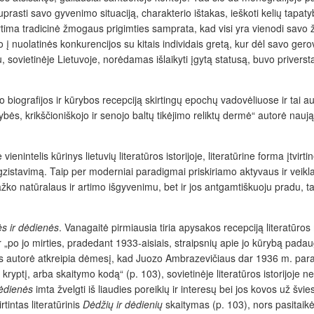
rasti savo gyvenimo situaciją, charakterio ištakas, ieškoti kelių tapaty
 artima tradicinė žmogaus prigimties samprata, kad visi yra vienodi sav
tato į nuolatinės konkurencijos su kitais individais gretą, kur dėl savo g
 sovietinėje Lietuvoje, norėdamas išlaikyti įgytą statusą, buvo priverstas
 biografijos ir kūrybos recepciją skirtingų epochų vadovėliuose ir tai au
ės, krikščioniškojo ir senojo baltų tikėjimo reliktų dermė“ autorė naują
 vienintelis kūrinys lietuvių literatūros istorijoje, literatūrine forma įtvi
egzistavimą. Taip per moderniai paradigmai priskiriamo aktyvaus ir veik
kažko natūralaus ir artimo išgyvenimu, bet ir jos antgamtiškuoju pradu, 
s ir dėdienės
. Vanagaitė pirmiausia tiria apysakos recepciją literatūros
ir „po jo mirties, pradedant 1933-aisiais, straipsnių apie jo kūrybą pada
 autorė atkreipia dėmesį, kad Juozo Ambrazevičiaus dar 1936 m. paraš
ryptį, arba skaitymo kodą“ (p. 103), sovietinėje literatūros istorijoje 
ėdienės
imta žvelgti iš liaudies poreikių ir interesų bei jos kovos už švi
tintas literatūrinis
Dėdžių ir dėdienių
skaitymas (p. 103), nors pasitaik