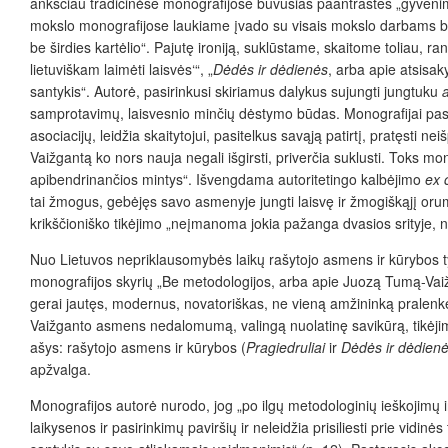
anksčiau tradicinėse monografijose buvusias paantraštes „gyvenimas 
mokslo monografijose laukiame įvado su visais mokslo darbams būt
be širdies kartėlio“. Pajutę ironiją, suklūstame, skaitome toliau, ra
lietuviškam laimėti laisvės‘“, „
Dėdės ir dėdienės
, arba apie atsisak
santykis“. Autorė, pasirinkusi skiriamus dalykus sujungti jungtuku
samprotavimų, laisvesnio minčių dėstymo būdas. Monografijai pa
asociacijų, leidžia skaitytojui, pasitelkus savąją patirtį, pratęsti 
Vaižgantą ko nors nauja negali išgirsti, priverčia suklusti. Toks mono
apibendrinančios mintys“. Išvengdama autoritetingo kalbėjimo
ex 
tai žmogus, gebėjęs savo asmenyje jungti laisvę ir žmogiškąjį oru
krikščioniško tikėjimo „neįmanoma jokia pažanga dvasios srityje, no
Nuo Lietuvos nepriklausomybės laikų rašytojo asmens ir kūrybos tyr
monografijos skyrių „Be metodologijos, arba apie Juozą Tumą-Vaižg
gerai jautęs, modernus, novatoriškas, ne vieną amžininką pralen
Vaižganto asmens nedalomumą, valingą nuolatinę savikūrą, tikėjimo
ašys: rašytojo asmens ir kūrybos (
Pragiedruliai
ir
Dėdės ir dėdien
apžvalga.
Monografijos autorė nurodo, jog „po ilgų metodologinių ieškojimų i
laikysenos ir pasirinkimų paviršių ir neleidžia prisiliesti prie vidi