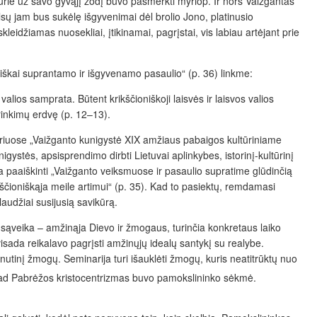
kurie už savo gyvąjį žodį buvo pasmerkti myriop. Ir nors Vaižgantas
lsų jam bus sukėlę išgyvenimai dėl brolio Jono, platinusio
eidžiamas nuosekliai, įtikinamai, pagrįstai, vis labiau artėjant prie
triškai suprantamo ir išgyvenamo pasaulio“ (p. 36) linkme:
valios samprata. Būtent krikščioniškoji laisvės ir laisvos valios
irinkimų erdvę (p. 12–13).
kyriuose „Vaižganto kunigystė XIX amžiaus pabaigos kultūriniame
nigystės, apsisprendimo dirbti Lietuvai aplinkybes, istorinį-kultūrinį
 paaiškinti „Vaižganto veiksmuose ir pasaulio supratime glūdinčią
kščioniškąja meile artimui“ (p. 35). Kad to pasiektų, remdamasi
laudžiai susijusią savikūrą.
sąveika – amžinąja Dievo ir žmogaus, turinčia konkretaus laiko
isada reikalavo pagrįsti amžinųjų idealų santykį su realybe.
nutinį žmogų. Seminarija turi išauklėti žmogų, kuris neatitrūktų nuo
, kad Pabrėžos kristocentrizmas buvo pamokslininko sėkmė.