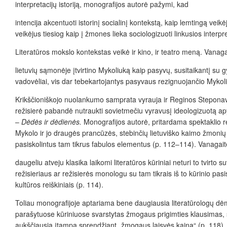
interpretacijų istoriją, monografijos autorė pažymi, kad
intencija akcentuoti istorinį socialinį kontekstą, kaip lemtingą ve
veikėjus tiesiog kaip į žmones lieka sociologizuoti linkusios interpr
Literatūros mokslo kontekstas veikė ir kino, ir teatro meną. Vanag
lietuvių sąmonėje įtvirtino Mykoliuką kaip pasyvų, susitaikantį su gy
vadovėliai, vis dar tebekartojantys pasyvaus rezignuojančio Mykoliu
Krikščioniškojo nuolankumo samprata vyrauja ir Reginos Steponav
režisierė pabandė nutraukti sovietmečiu vyravusį ideologizuotą ap
–
Dėdės ir dėdienės.
Monografijos autorė, pritardama spektaklio 
Mykolo ir jo draugės prancūzės, stebinčių lietuviško kaimo žmonių 
pasiskolintus tam tikrus fabulos elementus (p. 112–114). Vanagaitė
daugeliu atveju klasika laikomi literatūros kūriniai neturi to tvirto
režisieriaus ar režisierės monologu su tam tikrais iš to kūrinio pasi
kultūros reiškiniais (p. 114).
Toliau monografijoje aptariama bene daugiausia literatūrologų d
parašytuose kūriniuose svarstytas žmogaus prigimties klausimas, s
aukščiausia įtampa sprendžiant „žmogaus laisvės kainą“ (p. 118). L