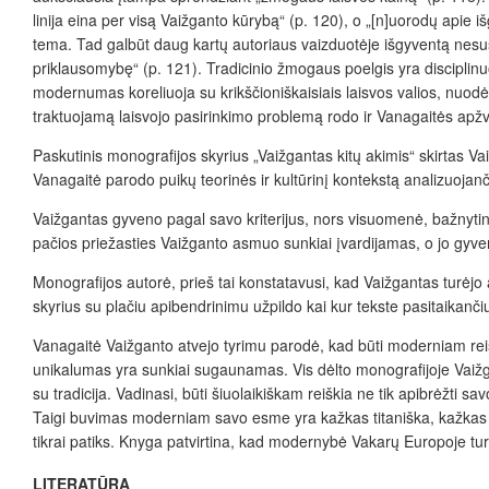
linija eina per visą Vaižganto kūrybą“ (p. 120), o „[n]uorodų apie i
tema. Tad galbūt daug kartų autoriaus vaizduotėje išgyventą nes
priklausomybę“ (p. 121). Tradicinio žmogaus poelgis yra disciplin
modernumas koreliuoja su krikščioniškaisiais laisvos valios, nuodėm
traktuojamą laisvojo pasirinkimo problemą rodo ir Vanagaitės apž
Paskutinis monografijos skyrius „Vaižgantas kitų akimis“ skirtas
Vanagaitė parodo puikų teorinės ir kultūrinį kontekstą analizuojančio
Vaižgantas gyveno pagal savo kriterijus, nors visuomenė, bažnytinė 
pačios priežasties Vaižganto asmuo sunkiai įvardijamas, o jo gyve
Monografijos autorė, prieš tai konstatavusi, kad Vaižgantas turėjo
skyrius su plačiu apibendrinimu užpildo kai kur tekste pasitaikanči
Vanagaitė Vaižganto atvejo tyrimu parodė, kad būti moderniam reiš
unikalumas yra sunkiai sugaunamas. Vis dėlto monografijoje Vaiž
su tradicija. Vadinasi, būti šiuolaikiškam reiškia ne tik apibrėžti s
Taigi buvimas moderniam savo esme yra kažkas titaniška, kažkas p
tikrai patiks. Knyga patvirtina, kad modernybė Vakarų Europoje turė
LITERATŪRA