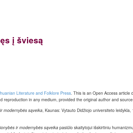
ęs į šviesą
Lithuanian Literature and Folklore Press
. This is an Open Access article 
nd reproduction in any medium, provided the original author and source
 ir modernybės sąveika
, Kaunas: Vytauto Didžiojo universiteto leidyk
čionybės ir modernybės sąveika
pasiūlo skaitytojui išskirtiniu humaniz