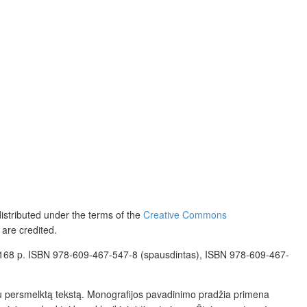
distributed under the terms of the
Creative Commons
 are credited.
la, 168 p. ISBN 978-609-467-547-8 (spausdintas), ISBN 978-609-467-
mu persmelktą tekstą. Monografijos pavadinimo pradžia primena