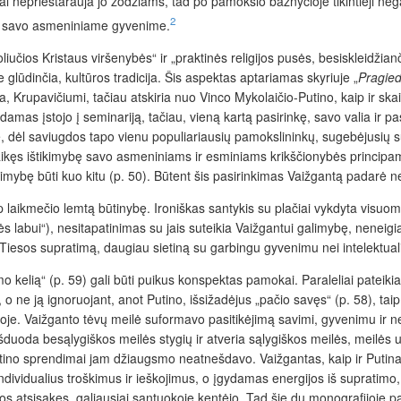
i neprieštarauja jo žodžiams, tad po pamokslo bažnyčioje tikintieji nega
2
ymo savo asmeniniame gyvenime.
iučios Kristaus viršenybės“ ir „praktinės religijos pusės, besiskleidžian
glūdinčia, kultūros tradicija. Šis aspektas aptariamas skyriuje „
Pragied
Krupavičiumi, tačiau atskiria nuo Vinco Mykolaičio-Putino, kaip ir skaito
edamas įstojo į seminariją, tačiau, vieną kartą pasirinkę, savo valia ir
, dėl saviugdos tapo vienu populiariausių pamokslininkų, sugebėjusių su
kęs ištikimybę savo asmeniniams ir esminiams krikščionybės principams 
mybę būti kuo kitu (p. 50). Būtent šis pasirinkimas Vaižgantą padarė negat
aikmečio lemtą būtinybę. Ironiškas santykis su plačiai vykdyta visuomen
ės labui“), nesitapatinimas su jais suteikia Vaižgantui galimybę, neneigi
ą Tiesos supratimą, daugiau sietiną su garbingu gyvenimu nei intelektual
imo kelią“ (p. 59) gali būti puikus konspektas pamokai. Paraleliai pateiki
 ne ją ignoruojant, anot Putino, išsižadėjus „pačio savęs“ (p. 58), taip 
je. Vaižganto tėvų meilė suformavo pasitikėjimą savimi, gyvenimu ir n
 išduoda besąlygiškos meilės stygių ir atveria sąlygiškos meilės, meilė
utino sprendimai jam džiaugsmo neatnešdavo. Vaižgantas, kaip ir Putinas,
ividualius troškimus ir ieškojimus, o įgydamas energijos iš supratimo, ka
 jos atsisakęs, galiausiai santuokoje kentėjo. Tad šie du monografijoje pa