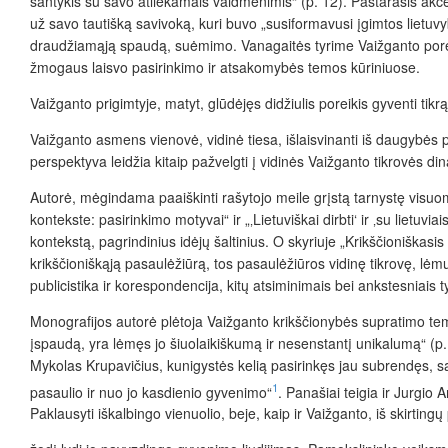
santykis su savo atliekamais vaidmenimis“ (p. 12). Pastarasis akce
už savo tautišką savivoką, kuri buvo „susiformavusi įgimtos lietuv
draudžiamąją spaudą, suėmimo. Vanagaitės tyrime Vaižganto poreikis 
žmogaus laisvo pasirinkimo ir atsakomybės temos kūriniuose.
Vaižganto prigimtyje, matyt, glūdėjęs didžiulis poreikis gyventi ti
Vaižganto asmens vienovė, vidinė tiesa, išlaisvinanti iš daugybės pri
perspektyva leidžia kitaip pažvelgti į vidinės Vaižganto tikrovės d
Autorė, mėgindama paaiškinti rašytojo meile grįstą tarnystę visuo
kontekste: pasirinkimo motyvai“ ir „‚Lietuviškai dirbti‘ ir ‚su lietuv
kontekstą, pagrindinius idėjų šaltinius. O skyriuje „Krikščionišk
krikščioniškąją pasaulėžiūrą, tos pasaulėžiūros vidinę tikrovę, lė
publicistika ir korespondencija, kitų atsiminimais bei ankstesniais 
Monografijos autorė plėtoja Vaižganto krikščionybės supratimo tem
įspaudą, yra lėmęs jo šiuolaikiškumą ir nesenstantį unikalumą“ (p. 
Mykolas Krupavičius, kunigystės kelią pasirinkęs jau subrendęs, sa
1
pasaulio ir nuo jo kasdienio gyvenimo“
. Panašiai teigia ir Jurgi
Paklausyti iškalbingo vienuolio, beje, kaip ir Vaižganto, iš skirtin