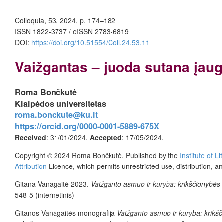
Colloquia, 53, 2024, p. 174–182
ISSN 1822-3737 / eISSN 2783-6819
DOI:
https://doi.org/10.51554/Coll.24.53.11
Vaižgantas – juoda sutana įaug
Roma Bončkutė
Klaipėdos universitetas
roma.bonckute@ku.lt
https://orcid.org/0000-0001-5889-675X
Received
: 31/01/2024.
Accepted
: 17/05/2024.
Copyright © 2024 Roma Bončkutė. Published by the
Institute of 
Attribution
Licence, which permits unrestricted use, distribution, a
Gitana Vanagaitė 2023.
Vaižganto asmuo ir kūryba: krikščionybės
548-5 (internetinis)
Gitanos Vanagaitės monografija
Vaižganto asmuo ir kūryba: krikš