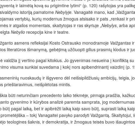
šgyventą ir laimėtą kovą su prigimtine lytimi“ (p. 120) rašytojas yra pali
usivaldymo istoriją pamatome
Nebylyje
. Vanagaitė mano, kad „Vaižgantas
uojamas vertybių, kurių modernus žmogus atsisako ir pats „renkasi ir p
ės ir atgailos momentais, skaitytojas ir ras skyriuje „
Nebylys
, arba ap
velgta
Nebylio
recepcija kine ir teatre.
 Vaižganto asmens refleksijai Kosto Ostrausko monodramoje
Vaižgantas
ir
s literatūros išmanymą, gebėjimą užčiuopti gilius prasmių klodus ir juos t
valdžia jį vertino pagal kitokius. Jo gyvenimas nesueina į konfliktą su v
nimo visuma sunkiai suvedama į kokį nors apibendrinantį vaizdinį (p. 1
 asmeninių nuoskaudų ir išgyveno dėl neišsipildžiusių ambicijų, teigia, 
us prieštaravimus, neišplėtotas mintis.
kia būti neturinčiam precedento laiko tėkmėje, pirmąja pradžia, kažkuo 
ganto gyvenimo ir kūrybos analizė paremta samprata, jog modernumas g
avo būtį pagal laiką, bet ir apibrėžti laiką kaip savo būtį, suprasti laik
rometėjiška – tokį Vanagaitei pavyko parodyti Vaižgantą. Skaitytojui, 
jo teologines šaknis, ir demokratija, ir žmogaus teisės buvo išaugintos