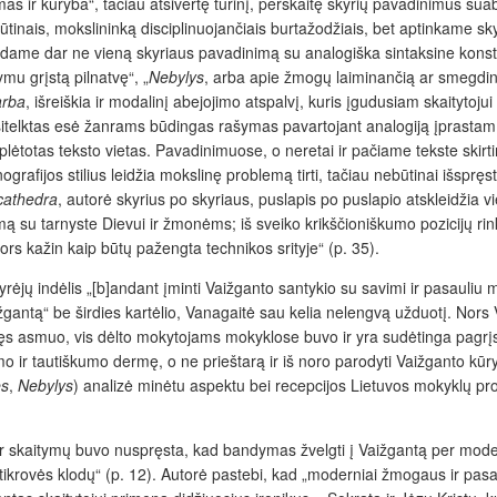
ir kūryba“, tačiau atsivertę turinį, perskaitę skyrių pavadinimus suab
inais, mokslininką disciplinuojančiais burtažodžiais, bet aptinkame s
ndame dar ne vieną skyriaus pavadinimą su analogiška sintaksine konstrukci
ymu grįstą pilnatvę“, „
Nebylys
, arba apie žmogų laiminančią ar smegdina
arba
,
išreiškia ir modalinį abejojimo atspalvį, kuris įgudusiam skaitytojui
sitelktas esė žanrams būdingas rašymas pavartojant analogiją įprastam
neišplėtotas teksto vietas. Pavadinimuose, o neretai ir pačiame tekste skir
grafijos stilius leidžia mokslinę problemą tirti, tačiau nebūtinai išspre
cathedra
, autorė skyrius po skyriaus, puslapis po puslapio atskleidžia vi
mą su tarnyste Dievui ir žmonėms; iš sveiko krikščioniškumo pozicijų ri
rs kažin kaip būtų pažengta technikos srityje“ (p. 35).
ėjų indėlis „[b]andant įminti Vaižganto santykio su savimi ir pasauliu
antą“ be širdies kartėlio, Vanagaitė sau kelia nelengvą užduotį. Nors V
kęs asmuo, vis dėlto mokytojams mokyklose buvo ir yra sudėtinga pagrį
 ir tautiškumo dermę, o ne prieštarą ir iš noro parodyti Vaižganto kūr
ės
,
Nebylys
) analizė minėtu aspektu bei recepcijos Lietuvos mokyklų prog
r skaitymų buvo nuspręsta, kad bandymas žvelgti į Vaižgantą per modern
nės tikrovės klodų“ (p. 12). Autorė pastebi, kad „moderniai žmogaus ir pas