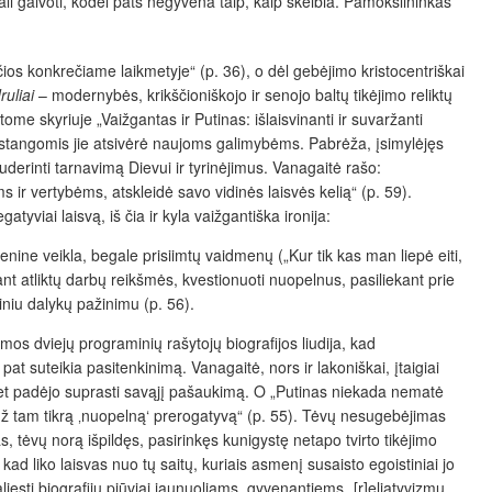
li galvoti, kodėl pats negyvena taip, kaip skelbia. Pamokslininkas
čios konkrečiame laikmetyje“ (p. 36), o dėl gebėjimo kristocentriškai
ruliai
– modernybės, krikščioniškojo ir senojo baltų tikėjimo reliktų
me skyriuje „Vaižgantas ir Putinas: išlaisvinanti ir suvaržanti
 pastangomis jie atsivėrė naujoms galimybėms. Pabrėža, įsimylėjęs
derinti tarnavimą Dievui ir tyrinėjimus. Vanagaitė rašo:
ir vertybėms, atskleidė savo vidinės laisvės kelią“ (p. 59).
yviai laisvą, iš čia ir kyla vaižgantiška ironija:
ine veikla, begale prisiimtų vaidmenų („Kur tik kas man liepė eiti,
ant atliktų darbų reikšmės, kvestionuoti nuopelnus, pasiliekant prie
iniu dalykų pažinimu (p. 56).
amos dviejų programinių rašytojų biografijos liudija, kad
pat suteikia pasitenkinimą. Vanagaitė, nors ir lakoniškai, įtaigiai
et padėjo suprasti savąjį pašaukimą. O „Putinas niekada nematė
s už tam tikrą ‚nuopelną‘ prerogatyvą“ (p. 55). Tėvų nesugebėjimas
 tėvų norą išpildęs, pasirinkęs kunigystę netapo tvirto tikėjimo
d liko laisvas nuo tų saitų, kuriais asmenį susaisto egoistiniai jo
liesti biografijų pjūviai jaunuoliams, gyvenantiems „[r]eliatyvizmu