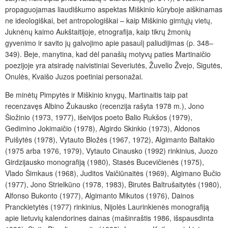
propaguojamas liaudiškumo aspektas Miškinio kūryboje aiškinamas
ne ideologiškai, bet antropologiškai – kaip Miškinio gimtųjų vietų,
Juknėnų kaimo Aukštaitijoje, etnografija, kaip tikrų žmonių
gyvenimo ir savito jų galvojimo apie pasaulį paliudijimas (p. 348–
349). Beje, manytina, kad dėl panašių motyvų paties Martinaičio
poezijoje yra atsiradę naivistiniai Severiutės, Žuvelio Žvejo, Sigutės,
Onulės, Kvaišo Juzos poetiniai personažai.
Be minėtų Pimpytės ir Miškinio knygų, Martinaitis taip pat
recenzavęs Albino Žukausko (recenzija rašyta 1978 m.), Jono
Šiožinio (1973, 1977), išeivijos poeto Balio Rukšos (1979),
Gedimino Jokimaičio (1978), Algirdo Skinkio (1973), Aldonos
Puišytės (1978), Vytauto Bložės (1967, 1972), Algimanto Baltakio
(1975 arba 1976, 1979), Vytauto Cinausko (1992) rinkinius, Juozo
Girdzijausko monografiją (1980), Stasės Bucevičienės (1975),
Vlado Šimkaus (1968), Juditos Vaičiūnaitės (1969), Algimano Bučio
(1977), Jono Strielkūno (1978, 1983), Birutės Baltrušaitytės (1980),
Alfonso Bukonto (1977), Algimanto Mikutos (1976), Dainos
Pranckietytės (1977) rinkinius, Nijolės Laurinkienės monografiją
apie lietuvių kalendorines dainas (mašinraštis 1986, išspausdinta