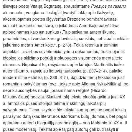
išeivijos poetę Vitaliją Bogutaitę, spausdintame
Poezijos pavasario
almanache, vengiama tiesiogiai įvardyti faktą apie išeivystę,
akcentuojamas poetės išgyventas Drezdeno bombardavimas
šeimai traukiantis nuo karo, o įsikūrimas Amerikoje pabrėžtinai
apibūdinamas kaip itin sunkus („Taip siekiama autentiškumo,
praatminties, užverstos karo griuvėsiais, sunkiais, net labai sunkiais
įsikūrimo metais Amerikoje.“, p. 278). Tokia retorika ir teminiai
aspektai – svarbus sovietmečio tyrimų dokumentas, iliustruojantis
ideologijos sklidimo pobūdį ir okupuotos visuomenės mentaliteto
niuansus. Nepaisant to, rašydamas apie kūrėjus Martinaitis ieško
autentiškumo, sąsajų su lietuvių tautosaka (p. 207–214), palaiko
modernistinę estetiką (p. 286–315), Sąjūdžio metų tekstuose justi
romantinis pakylėtumas (pvz., tekste apie Alfonsą Nyką-Niliūną), po
nepriklausomybės naujai įprasminama religinė (Ričardo
Mikutavičiaus) poezija. Skaitant tokį tekstų pluoštą galima justi XX
a. antrosios pusės istorijos tėkmę ir skirtingų laikotarpių
sąlygotumus. Tiesa, skyriuje šie tekstai sugrupuoti ne pagal tekstų
parašymo datą (kas literatūros istorikams būtų įdomiau), bet pagal
aptariamų autorių biografijų chronologiją – nuo Maironio iki XX a. II
pusės modernistų. Tekstai apie tą patį autorių gali būti rašyti ir