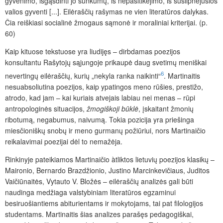
gyvenimo, išgąsdinti jo sunkumų, iš nepasitikėjimo, iš susilpnėjusios
valios gyventi [...]. Eilėraščių rašymas ne vien literatūros dalykas.
Čia reiškiasi socialinė žmogaus sąmonė ir moraliniai kriterijai. (p.
60)
Kaip kituose tekstuose yra liudijęs – dirbdamas poezijos
konsultantu Rašytojų sąjungoje prikaupė daug svetimų meniškai
6
nevertingų eilėraščių, kurių „nekyla ranka naikinti“
. Martinaitis
nesuabsoliutina poezijos, kaip ypatingos meno rūšies, prestižo,
atrodo, kad jam – kai kuriais atvejais labiau nei menas – rūpi
antropologinės situacijos,
žmogiškoji būklė
, įskaitant žmonių
ribotumą, negabumus, naivumą. Tokia pozicija yra priešinga
miesčioniškų snobų ir meno gurmanų požiūriui, nors Martinaičio
reikalavimai poezijai dėl to nemažėja.
Rinkinyje pateikiamos Martinaičio àtliktos lietuvių poezijos klasikų –
Maironio, Bernardo Brazdžionio, Justino Marcinkevičiaus, Juditos
Vaičiūnaitės, Vytauto V. Bložės – eilėraščių analizės gali būti
naudinga medžiaga valstybiniam literatūros egzaminui
besiruošiantiems abiturientams ir mokytojams, tai pat filologijos
studentams. Martinaitis šias analizes parašęs pedagogiškai,