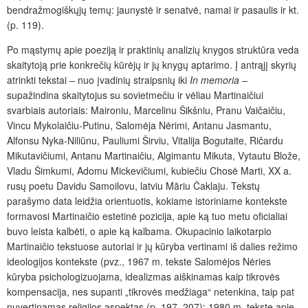
bendražmogiškųjų temų: jaunystė ir senatvė, namai ir pasaulis ir kt.
(p. 119).
Po mąstymų apie poeziją ir praktinių analizių knygos struktūra veda
skaitytoją prie konkrečių kūrėjų ir jų knygų aptarimo. Į antrąjį skyrių
atrinkti tekstai – nuo įvadinių straipsnių iki
In memoria –
supažindina skaitytojus su sovietmečiu ir vėliau Martinaičiui
svarbiais autoriais: Maironiu, Marcelinu Šikšniu, Pranu Vaičaičiu,
Vincu Mykolaičiu-Putinu, Salomėja Nėrimi, Antanu Jasmantu,
Alfonsu Nyka-Niliūnu, Pauliumi Širviu, Vitalija Bogutaite, Ričardu
Mikutavičiumi, Antanu Martinaičiu, Algimantu Mikuta, Vytautu Blože,
Vladu Šimkumi, Adomu Mickevičiumi, kubiečiu Chosė Marti, XX a.
rusų poetu Davidu Samoilovu, latviu Māriu Čaklaju. Tekstų
parašymo data leidžia orientuotis, kokiame istoriniame kontekste
formavosi Martinaičio estetinė pozicija, apie ką tuo metu oficialiai
buvo leista kalbėti, o apie ką kalbama. Okupacinio laikotarpio
Martinaičio tekstuose autoriai ir jų kūryba vertinami iš dalies režimo
ideologijos kontekste (pvz., 1967 m. tekste Salomėjos Nėries
kūryba psichologizuojama, idealizmas aiškinamas kaip tikrovės
kompensacija, nes supanti „tikrovės medžiaga“ netenkina, taip pat
nuvertinamas religijos aspektas (p. 197–207); 1980 m. tekste apie