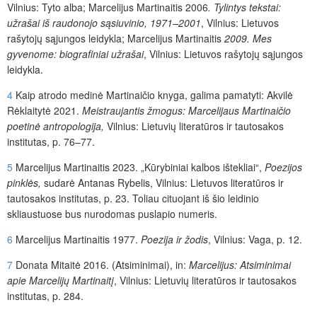
Vilnius: Tyto alba; Marcelijus Martinaitis
2006
. Tylintys tekstai:
užrašai iš raudonojo sąsiuvinio, 1971–2001
, Vilnius: Lietuvos
rašytojų sąjungos leidykla; Marcelijus Martinaitis
2009. Mes
gyvenome: biografiniai užrašai
, Vilnius: Lietuvos rašytojų sąjungos
leidykla.
4
Kaip atrodo medinė Martinaičio knyga, galima pamatyti: Akvilė
Rėklaitytė 2021.
Meistraujantis žmogus: Marcelijaus Martinaičio
poetinė antropologija,
Vilnius: Lietuvių literatūros ir tautosakos
institutas, p. 76–77.
5
Marcelijus Martinaitis 2023. „Kūrybiniai kalbos ištekliai“,
Poezijos
pinklės,
sudarė Antanas Rybelis, Vilnius: Lietuvos literatūros ir
tautosakos institutas, p. 23. Toliau cituojant iš šio leidinio
skliaustuose bus nurodomas puslapio numeris.
6
Marcelijus Martinaitis 1977.
Poezija ir žodis
, Vilnius: Vaga, p. 12.
7
Donata Mitaitė 2016. (Atsiminimai), in:
Marcelijus: Atsiminimai
apie Marcelijų Martinaitį
, Vilnius: Lietuvių literatūros ir tautosakos
institutas, p. 284.