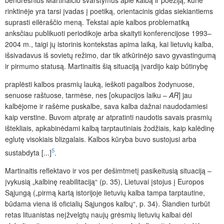
bendresnius Martinaičio svarstymus apie kalbą ir poeziją, kurie
rinktinėje yra tarsi įvadas į poetiką, orientacinis gidas siekiantiems
suprasti eilėraščio meną. Tekstai apie kalbos problematiką
anksčiau publikuoti periodikoje arba skaityti konferencijose 1993–
2004 m., taigi jų istorinis kontekstas apima laiką, kai lietuvių kalba,
išsivadavus iš sovietų režimo, dar tik atkūrinėjo savo gyvastingumą
ir pirmumo statusą. Martinaitis šią situaciją įvardijo kaip būtinybę
praplėsti kalbos prasmių lauką, ieškoti pagalbos žodynuose,
senuose raštuose, tarmėse, nes [okupacijos laiku –
AR
] jau
kalbėjome ir rašėme puskalbe, sava kalba dažnai naudodamiesi
kaip verstine. Buvom atpratę ar atpratinti naudotis savais prasmių
ištekliais, apkabinėdami kalbą tarptautiniais žodžiais, kaip kalėdinę
eglutę visokiais blizgalais. Kalbos kūryba buvo sustojusi arba
5
sustabdyta [...]
.
Martinaitis reflektavo ir vos per dešimtmetį pasikeitusią situaciją –
įvykusią „kalbinę reabilitaciją“ (p. 35), Lietuvai įstojus į Europos
Sąjungą („pirmą kartą istorijoje lietuvių kalba tampa tarptautine,
būdama viena iš oficialių Sąjungos kalbų“, p. 34). Šiandien turbūt
retas lituanistas neįžvelgtų naujų grėsmių lietuvių kalbai dėl