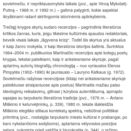
sovietmečiu, ir nepriklausomybės laikais (pvz., apie Vincą Mykolaitį-
Putiną – 1968 m. ir 1992 m.) – galima palyginti, kokie aspektai
išryškinami rašant skirtingomis istorinėmis aplinkybėmis.
Trečiąjį knygos skyrių sudaro recenzijos – pagrindinis literatūros
kritikos žanras, kuris, jeigu tikėsime kultūrinės spaudos redaktoriais,
beveik visais laikais „išgyvena krizę“. Todėl šis skyrius yra aktualus
ir kaip žanro mokykla, ir kaip literatūros istorijos šaltinis. Surinktos
1964–2004 m. publikuotos Martinaičio recenzijos apie kolegų poetų
knygas, tekstai pateikiami, kaip ir ankstesniame skyriuje, pagal
aptarimų autorių biografijų chronologiją – nuo vyriausios Elenos
Pimpytės (1902–1990) iki jauniausio – Lauryno Katkaus (g. 1972).
Sovietmečiu rašytose recenzijose (kitaip nei ankstesniame skyriuje
pateiktuose straipsniuose apie poetus) Martinaitis mažiau paiso
ideologinių reikalavimų, gilinasi į kūrybos autentiškumą, apmąsto
sąsajas su tarpukario literatūros tradicija (pvz., 1976 m. – Antano
Miškinio ir keturvėjininkų, p. 339), 1980 m. tekste išskleidžia
Miškinio elegiško stiliaus kontekstų spektrą, nebūtinai politiškai
priimtiną (pvz., nostalgija tarpukario miesto kultūrai ir prabangai, po
karo nykstančioms sodyboms), aptariama vėlyvosios poezijos
satyra, nukreipta prieš valdžią ir biurokratiją (p. 344), o režimo