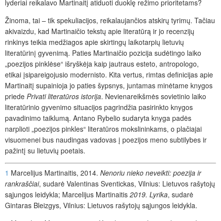
lyderiai reikalavo Martinaitį atiduoti duoklę režimo prioritetams?
Žinoma, tai – tik spekuliacijos, reikalaujančios atskirų tyrimų. Tačiau
akivaizdu, kad Martinaičio tekstų apie literatūrą ir jo recenzijų
rinkinys teikia medžiagos apie skirtingų laikotarpių lietuvių
literatūrinį gyvenimą. Paties Martinaičio pozicija sudėtingo laiko
„poezijos pinklėse“ išryškėja kaip jautraus esteto, antropologo,
etikai įsipareigojusio modernisto. Kita vertus, rimtas definicijas apie
Martinaitį supainioja jo paties šypsnys, juntamas minėtame knygos
priede
Privati literatūros istorija
. Nevienareikšmės sovietinio laiko
literatūrinio gyvenimo situacijos pagrindžia pasirinkto knygos
pavadinimo taiklumą. Antano Rybelio sudaryta knyga padės
narplioti „poezijos pinkles“ literatūros mokslininkams, o plačiajai
visuomenei bus naudingas vadovas į poezijos meno subtilybes ir
pažintį su lietuvių poetais.
1
Marcelijus Martinaitis, 2014.
Nenoriu nieko neveikti: poezija ir
rankraščiai
, sudarė Valentinas Sventickas, Vilnius: Lietuvos rašytojų
sąjungos leidykla; Marcelijus Martinaitis
2019. Lyrika
, sudarė
Gintaras Bleizgys, Vilnius: Lietuvos rašytojų sąjungos leidykla.