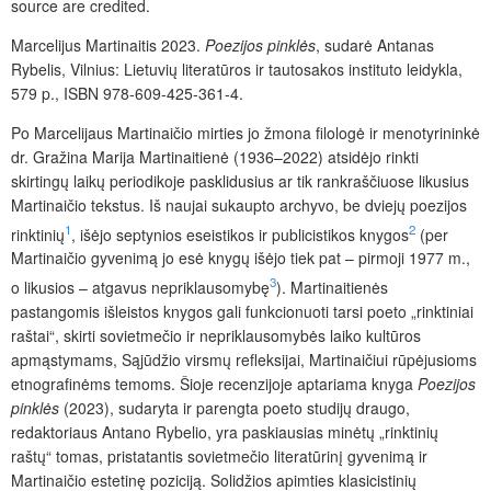
source are credited.
Marcelijus Martinaitis 2023.
Poezijos pinklės
, sudarė Antanas
Rybelis, Vilnius: Lietuvių literatūros ir tautosakos instituto leidykla,
579 p., ISBN 978-609-425-361-4.
Po Marcelijaus Martinaičio mirties jo žmona filologė ir menotyrininkė
dr. Gražina Marija Martinaitienė (1936–2022) atsidėjo rinkti
skirtingų laikų periodikoje pasklidusius ar tik rankraščiuose likusius
Martinaičio tekstus. Iš naujai sukaupto archyvo, be dviejų poezijos
1
2
rinktinių
, išėjo septynios eseistikos ir publicistikos knygos
(per
Martinaičio gyvenimą jo esė knygų išėjo tiek pat – pirmoji 1977 m.,
3
o likusios – atgavus nepriklausomybę
). Martinaitienės
pastangomis išleistos knygos gali funkcionuoti tarsi poeto „rinktiniai
raštai“, skirti sovietmečio ir nepriklausomybės laiko kultūros
apmąstymams, Sąjūdžio virsmų refleksijai, Martinaičiui rūpėjusioms
etnografinėms temoms. Šioje recenzijoje aptariama knyga
Poezijos
pinklės
(2023), sudaryta ir parengta poeto studijų draugo,
redaktoriaus Antano Rybelio, yra paskiausias minėtų „rinktinių
raštų“ tomas, pristatantis sovietmečio literatūrinį gyvenimą ir
Martinaičio estetinę poziciją. Solidžios apimties klasicistinių