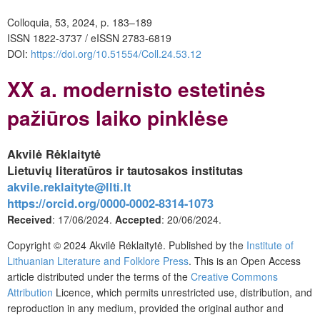
Colloquia, 53, 2024, p. 183–189
ISSN 1822-3737 / eISSN 2783-6819
DOI:
https://doi.org/10.51554/Coll.24.53.12
XX a. modernisto estetinės
pažiūros laiko pinklėse
Akvilė Rėklaitytė
Lietuvių literatūros ir tautosakos institutas
akvile.reklaityte@llti.lt
https://orcid.org/0000-0002-8314-1073
Received
: 17/06/2024.
Accepted
: 20/06/2024.
Copyright © 2024 Akvilė Rėklaitytė. Published by the
Institute of
Lithuanian Literature and Folklore Press
. This is an Open Access
article distributed under the terms of the
Creative Commons
Attribution
Licence, which permits unrestricted use, distribution, and
reproduction in any medium, provided the original author and