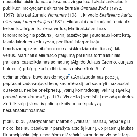
nuosekliai aiškindamas atliekamus žingsnius. Tekstai anksčiau ir
publikuoti mokytojams skirtame žurnale
Gimtasis žodis
(1992,
1997), taip pat žurnale
Nemunas
(1981), knygoje
Skaitykime kartu:
eilėraščių interpretacijos
(1987). Eilėraščiai analizuojami remiantis
keliomis prieigomis: viena vertus, Martinaičiui artimas
fenomenologinis požiūris į kūrinį (atsižvelgia į autoriaus kontekstą,
teksto istorines aplinkybes, poetiškai interpretuoja
bendražmogiškas eilėraščiuose atsiskleidžiančias tiesas); kita
vertus, Martinaitis eilėraščio įtaigumą patikrina formalistiniais
įrankiais, pasitelkdamas semiotinę (Algirdo Juliaus Greimo, Jurijaus
Lotmano) prieigą, kuria, dirbdamas universitete 9–10
7
dešimtmečiais, buvo susidomėjęs
(„Analizuodamas poeziją
paprastai vadovaujuosi teze, kad eilėraštį turi sudaryti mažiausiai
du tekstai, nes be priešpriešų, įvairių kontradikcijų, vidinių sąveikų
prasmė neatsiranda.“, p. 113). Vis dėlto į semiotinį metodą autorius
žiūri tik kaip į vieną iš galimų skaitymo perspektyvų,
nesuabsoliutindamas:
[t]okiu būdu „išardydamas“ Maironio „Vakarą“, manau, nepaneigiu
nieko, kas jau pasakyta ir parašyta apie šį kūrinį. Jo prasmių laukas
tik prasiplečia, jeigu mes šiam eilėraščiui surandame vietos ir tarp