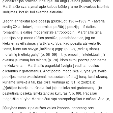
globalizacijos proceso ir daugiausia anglų kalbos įtakos, todėl
Martinaičio svarstymai apie kalbos būklę yra ne tik svarbus istorinis
liudijimas, bet iki šiol skamba aktualiai.
„Teoriniai“ tekstai apie poeziją (publikuoti 1967–1989 m.) atveria
savitą XX a. lietuvių modernisto požiūrį į poeziją – iš dalies
romantinį, iš dalies modernistinį-antropologinį. Martinaitis gina
poezijos kaip meno rūšies prestižą, pastebėdamas, jog ne
kiekvienas eiliavimas yra tikra kūryba, kad poezija atsiveria tik
tiems, kurie turi savyje „kažkokią jėgą“ (p. 62), „vidinių slaptų
moralinių ir etinių galių“ (p. 58–59) – t. y. emocinį, intelektualinį ir
dvasinį jautrumą bei talentą (p. 70). Nors tikroji poezija prieinama
ne kiekvienam, Martinaitis pagarbiai žvelgia į vadinamuosius
diletantus ir grafomanus. Anot poeto, mėgėjiška kūryba yra svarbi
poezijos meno ekosistemai, nes sudaro būtinąjį foną, tarsi ekraną,
kuriame išryškėja tai, kas tikrai vertinga (p. 31, jo žodžiais:
„[r]aštijos istorija nutrūksta, kai joje nelieka net grafomanų – jie
paskutiniai palieka išnykstančias kultūras.“, p. 69). Pagaliau
mėgėjiška kūryba Martinaičiui rūpi antropologiškai ir etiškai. Anot jo,
[k]ūrybos imasi ir palaužtos valios žmonės, nepritapę prie