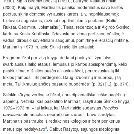
1990), Sigito Birgelio poeziją (1993), Lauryno Katkaus rinkinį
(2003). Kaip matyti, Martinaitis palaiko modernistus savo kartos
poetus, skiria dėmesio vyriausios kartos, t. y. nepriklausomoje
Lietuvoje augusiems, režimui nepriimtiniems poetams (Baliui
Rukšai, Gediminui Jokimaičiui). Tiesa, recenzuoja ir Algirdo Skinkio,
kartu su Kostu Kubilinsku išdavusiu ne vieną partizanų būstinę ir
vadus, dirbusio sovietiniam saugumui, pomirtinę eilėraščių rinktinę.
Martinaitis 1973 m. apie Skinkį rašo itin aptakiai:
Fragmentiškai per visą knygą dedami punktyrai, žymintys
svarbiausius laiko etapus, lėmusius jo kartos apsisprendimą, kelio
pasirinkimą, o iš kitos pusės alinusius širdį, perkrovusius ją iki
tokios įtampos – iki perdegimo. Daug užuominų ir nuorodų į tą
metą. Tai „kraujuojančios pasaulio nuodėmės“ (p. 32) [...], (p. 374).
Skinkio kūrybą vertina kritiškai, nors diplomatiškai ieško pagirtinų
aspektų. Nežinia, kas paskatino Martinaitį rašyti apie Skinkio knygą.
1972–1973 m. – tai laikas, kai Martinaičio sudarytas
Poezijos
pavasario
almanachas nepraėjo cenzūros ir buvo išardytas,
Martinaitis pasitraukė iš redakcinės kolegijos ir bent penkerius
8
metus joje nedalyvavo
. Galbūt Rašytojų sąjungos ideologiniai