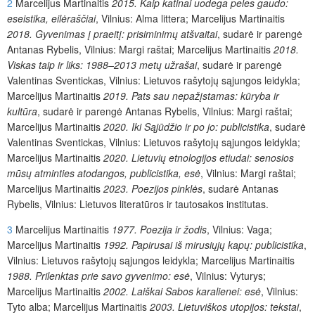
2
Marcelijus Martinaitis
2015. Kaip katinai uodega peles gaudo:
eseistika, eilėraščiai
, Vilnius: Alma littera; Marcelijus Martinaitis
2018. Gyvenimas į praeitį: prisiminimų atšvaitai
, sudarė ir parengė
Antanas Rybelis, Vilnius: Margi raštai; Marcelijus Martinaitis
2018.
Viskas taip ir liks: 1988–2013 metų užrašai
, sudarė ir parengė
Valentinas Sventickas, Vilnius: Lietuvos rašytojų sąjungos leidykla;
Marcelijus Martinaitis
2019. Pats sau nepažįstamas: kūryba ir
kultūra
, sudarė ir parengė Antanas Rybelis, Vilnius: Margi raštai;
Marcelijus Martinaitis
2020. Iki Sąjūdžio ir po jo: publicistika
, sudarė
Valentinas Sventickas, Vilnius: Lietuvos rašytojų sąjungos leidykla;
Marcelijus Martinaitis
2020. Lietuvių etnologijos etiudai: senosios
mūsų atminties atodangos, publicistika, esė
, Vilnius: Margi raštai;
Marcelijus Martinaitis
2023. Poezijos pinklės
, sudarė Antanas
Rybelis, Vilnius: Lietuvos literatūros ir tautosakos institutas.
3
Marcelijus Martinaitis
1977. Poezija ir žodis
, Vilnius: Vaga;
Marcelijus Martinaitis
1992. Papirusai iš mirusiųjų kapų: publicistika
,
Vilnius: Lietuvos rašytojų sąjungos leidykla; Marcelijus Martinaitis
1988. Prilenktas prie savo gyvenimo: esė
, Vilnius: Vyturys;
Marcelijus Martinaitis
2002. Laiškai Sabos karalienei: esė
, Vilnius:
Tyto alba; Marcelijus Martinaitis
2003. Lietuviškos utopijos: tekstai
,