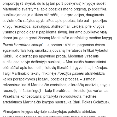
proporcijų (3 skyriai, du iš jų turi po 3 poskyrius) knygoje sudėti
Martinaičio svarstymai apie poezijos meno prigimtį, jo specifiką,
publikuojamos jo atliktos eilėraščių interpretacijos, daugiausia
sovietmečiu rašytos apybraižos apie poetus, taip pat – poezijos
knygų recenzijos, apžvalgos, atsiliepimai. Leidėjai prie knygos
visumos pridėjo dar ir papildomą skyrių, kuriame publikavo visą
dabar jau gana gerai žinomą Martinaičio artefaktinę medinę knygą
4
Privati literatūros istorija
. Ją poetas 1972 m. pagamino dviem
egzemplioriais kaip šmaikščią dovaną literatūros kritikui Vytautui
Kubiliui jo disertacijos apgynimo proga. Mediniais viršeliais
surištuose kelyje dešimtyje puslapių – Martinaičio humoristiniai
eilėraščiai apie tuometinį lietuvių literatūrinį gyvenimą ir kūrėjus.
Taigi Martinaičio tekstų rinktinėje
Poezijos pinklės
atsiskleidžia
kelios perspektyvos į lietuvių poezijos procesą – „rimtoji“,
rekonstruotina iš Martinaičio eseistikos, eilėraščių analizių, knygų
recenzijų; ir žaismingoji – kaip literatūros mikroistorijos variantas.
Viršeliams konceptualiai pritaikyta reprodukuota medinės
artefaktinės Martinaičio knygos nuotrauka (dail. Rokas Gelažius).
Pirmajame knygos skyriuje sudarytojas pateikia atrinktus