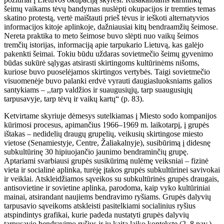
šeimų vaikams tėvų bandymas nuslėpti okupacijos ir tremties temas
skatino protestą, vertė maištauti prieš tėvus ir ieškoti alternatyvios
informacijos kitoje aplinkoje, dažniausiai kitų bendraamžių šeimose.
Nereta praktika to meto šeimose buvo slėpti nuo vaikų šeimos
tremčių istorijas, informaciją apie tarpukario Lietuvą, kas galėjo
pakenkti šeimai. Tokiu būdu uždaras sovietmečio šeimų gyvenimo
būdas sukūrė sąlygas atsirasti skirtingoms kultūrinėms nišoms,
kuriose buvo puoselėjamos skirtingos vertybės. Taigi sovietmečio
visuomenėje buvo palanki erdvė vyrauti daugiasluoksniams galios
santykiams – ,,tarp valdžios ir suaugusiųjų, tarp suaugusiųjų
tarpusavyje, tarp tėvų ir vaikų kartų“ (p. 83).
Ketvirtame skyriuje dėmesys sutelkiamas į Miesto sodo kompanijos
kūrimosi procesus, apimančius 1966–1969 m. laikotarpį, į grupės
ištakas – nedidelių draugų grupelių, veikusių skirtingose miesto
vietose (Senamiestyje, Centre, Žaliakalnyje), susibūrimą į didesnę
subkultūrinę 30 hipiuojančio jaunimo bendraminčių grupę.
Aptariami svarbiausi grupės susikūrimą nulėmę veiksniai – fizinė
vieta ir socialinė aplinka, turėję įtakos grupės subkultūrinei savivokai
ir veiklai. Atskleidžiamos sąveikos su subkultūrinės grupės draugais,
antisovietine ir sovietine aplinka, parodoma, kaip vyko kultūriniai
mainai, atsirandant naujiems bendravimo ryšiams. Grupės dalyvių
tarpusavio sąveikoms atskleisti pasitelkiami socialinius ryšius
atspindintys grafikai, kurie padeda nustatyti grupės dalyvių
tarpusavio bendravimo ryšius ir jų kaitą laiko kontekste (2–8 pav.).