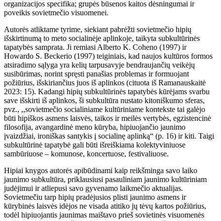
organizacijos specifika; grupės būsenos kaitos dėsningumai ir
poveikis sovietmečio visuomenei.
Autorės atliktame tyrime, siekiant pabrėžti sovietmečio hipių
išskirtinumą to meto socialinėje aplinkoje, taikyta subkultūrinės
tapatybės samprata. Ji remiasi Alberto K. Coheno (1997) ir
Howardo S. Beckerio (1997) teiginiais, kad naujos kultūros formos
atsiradimo sąlyga yra kelių tarpusavyje bendraujančių veikėjų
susibūrimas, norint spręsti panašias problemas ir formuojant
požiūrius, išskiriančius juos iš aplinkos (cituota iš Ramanauskaitė
2023: 15). Kadangi hipių subkultūrinės tapatybės kūrėjams svarbu
save išskirti iš aplinkos, ši subkultūra nustato kitoniškumo sferas,
pvz., ,,sovietmečio socialiniame kultūriniame kontekste tai galėjo
būti hipiškos asmens laisvės, taikos ir meilės vertybės, egzistencinė
filosofija, avangardinė meno kūryba, hipiuojančio jaunimo
įvaizdžiai, ironiškas santykis į socialinę aplinką“ (p. 16) ir kiti. Taigi
subkultūrinė tapatybė gali būti išreiškiama kolektyviniuose
sambūriuose – komunose, koncertuose, festivaliuose.
Hipiai knygos autorės apibūdinami kaip reikšminga savo laiko
jaunimo subkultūra, priklausiusi pasauliniam jaunimo kultūriniam
judėjimui ir atliepusi savo gyvenamo laikmečio aktualijas.
Sovietmečiu tarp hipių pradėjusios plisti jaunimo asmens ir
kūrybinės laisvės idėjos ne visada atitiko jų tėvų kartos požiūrius,
todėl hipiuojantis jaunimas maištavo prieš sovietinės visuomenės