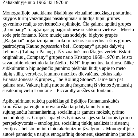
Žaliakalnyje nuo 1966 iki 1970 m.
Monografijoje pateikiama iškalbinga vizualinė medžiaga praturtina
knygos turinį vaizdingais pasakojimais ir liudija hipių grupės
gyvenimo realijas sovietmečio aplinkoje. Čia galima aptikti grupės
,,Company“ fotografijas jų pagrindinėse susitikimo vietose – Miesto
sode prie fontano, Karo muziejaus sodelyje, bigbyto grupės
,,Raganiai“ organizuojamus roko muzikos koncertus ir šios grupės
pasirodymą Kauno
popsession
bei ,,Company“ grupės dalyvių
keliones į Taliną ir Palangą. Iš vizualinės medžiagos vertėtų išskirti
originalius ,,Company“ grupės nario Kristupo 1968–1970 m. leisto
savadarbio vienetinio laikraštėlio ,,BIN“ fragmentus, kuriuose išlikę
subkultūrinio hipiuojančio jaunimo piešiniai liudija apie to meto
hipių stilių, vertybes, jaunimo muzikos dievaičius, tokius kaip
Brianas Jonesas iš grupės ,,The Rolling Stones“. Jame taip pat
galima rasti Vakarų hipių nuotraukų fragmentų iš vienos žymiausių
susitikimų vietų Londone – Piccadilly aikštės su fontanu.
Apibendrinant reikėtų pasidžiaugti Egidijos Ramanauskaitės
kruopščiai parengtu ir novatorišku tarpdalykiniu tyrimu,
sujungiančiu humanitarinių, socialinių ir gamtos mokslų tyrimo
metodologijas. Grupės tapatybės tyrimas susijęs su keliomis tyrimo
perspektyvomis – etnologijos, socialinių tinklų analizės ir sistemų
teorijos – bei simbolinio interakcionizmo įžvalgomis. Monografijoje
autorė panaudoja naujus etnografinių duomenų sisteminimo įrankius