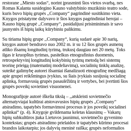
restorane ,,Miesto sodas“, norint įprasminti šios vietos svarbą, nes
Romas Kalanta susidegino Kauno valstybinio muzikinio teatro sode,
kuris buvo hipių grupės ,,Company“ pagrindinė susitikimo vieta.
Knygos pristatyme dalyvavo ir šios knygos pagrindiniai herojai –
Kauno hipių grupė ,,Company“, pasidalijusi prisiminimais ir savo
jaunystės iš hipių laikų kūrybiniu palikimu.
Su tiriama hipių grupe ,,Company“, kurią sudarė apie 30 narių,
knygos autorė bendravo nuo 2002 m. ir su 12 šios grupės asmenų
atliko išsamų longitudinį tyrimą, trukusį daugiau nei 20 metų. Toks
ilgas ir kruopštus tyrimas, pasitelkus etnografinius duomenis,
retrospektyvinį longitudinį kokybinių tyrimų metodą bei sistemų
teorinę prieigą (matematinį modeliavimą), socialinių tinklų analizę,
suteikė galimybę autorei išsamiai išanalizuoti etnografinę medžiagą
apie grupei reikšmingus įvykius, su šiais įvykiais susijusią socialinę
aplinką, formavusią grupės pasaulėžiūrą ir vertybes, bei įvertinti šios
grupės poveikį sovietinei visuomenei.
Monografijoje autorė iškelia tikslą – ,,atskleisti sovietmečio
alternatyviajai kultūrai atstovavusios hipių grupės „Company“
atsiradimo, tapatybės formavimosi procesus ir jos poveikį socialinei
aplinkai“ (p. 4). Knygoje gvildenama keletas klausimų – Vakarų
hipių subkultūros įtaka Lietuvos jaunimui, sovietmečio gyvenimo
kontekstas; grupės atsiradimo prielaidos ir tapatybės kūrimo procesai
brandos laikotarpiu; jos dalyvių meninė raiška; grupės neformalios