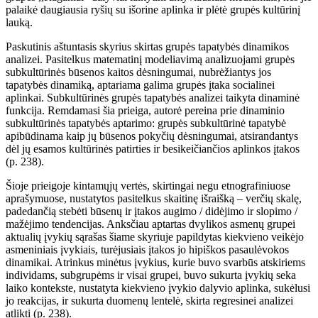
palaikė daugiausia ryšių su išorine aplinka ir plėtė grupės kultūrinį
lauką.
Paskutinis aštuntasis skyrius skirtas grupės tapatybės dinamikos
analizei. Pasitelkus matematinį modeliavimą analizuojami grupės
subkultūrinės būsenos kaitos dėsningumai, nubrėžiantys jos
tapatybės dinamiką, aptariama galima grupės įtaka socialinei
aplinkai. Subkultūrinės grupės tapatybės analizei taikyta dinaminė
funkcija. Remdamasi šia prieiga, autorė pereina prie dinaminio
subkultūrinės tapatybės aptarimo: grupės subkultūrinė tapatybė
apibūdinama kaip jų būsenos pokyčių dėsningumai, atsirandantys
dėl jų esamos kultūrinės patirties ir besikeičiančios aplinkos įtakos
(p. 238).
Šioje prieigoje kintamųjų vertės, skirtingai negu etnografiniuose
aprašymuose, nustatytos pasitelkus skaitinę išraišką – verčių skalę,
padedančią stebėti būsenų ir įtakos augimo / didėjimo ir slopimo /
mažėjimo tendencijas. Anksčiau aptartas dvylikos asmenų grupei
aktualių įvykių sąrašas šiame skyriuje papildytas kiekvieno veikėjo
asmeniniais įvykiais, turėjusiais įtakos jo hipiškos pasaulėvokos
dinamikai. Atrinkus minėtus įvykius, kurie buvo svarbūs atskiriems
individams, subgrupėms ir visai grupei, buvo sukurta įvykių seka
laiko kontekste, nustatyta kiekvieno įvykio dalyvio aplinka, sukėlusi
jo reakcijas, ir sukurta duomenų lentelė, skirta regresinei analizei
atlikti (p. 238).