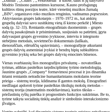
,,Dainiai“, ,,Chairs“, ,,Veidrodėliai“ ir kitose, dalis iš jų dalyvavo
Modrio Tenisono pantomimos kursuose, Kauno profsąjungų
kultūros rūmų poezijos teatre, kūrė vienetinį muzikos žurnalą
,,BIN“, organizavo roko muzikos renginius, vadinamus
popsession.
Aktyviausias grupės laikotarpis – 1970–1972 m., kai atskirų
grupelių dalyviai savo susitikimų vietą iš kiemo perkėlė į Miesto
sodą (p. 32–33). Remiantis etnografiniais duomenimis – grupės
dalyvių pasakojimais ir prisiminimais, susijusiais su patirtimi, įgyta
dalyvaujant grupės gyvenimo įvykiuose, interviu ir integruoto
stebėjimo metodais, sovietmečio dokumentais (laiškais,
dienoraščiais, eilėraščių sąsiuviniais), – monografijoje atkuriami
grupės dalyvių asmeniniai įvykiai ir bendrų hipių subkultūros
gyvenimo įvykių seka bei grupės dalyvių emocinės būsenos.
Vienas svarbiausių šios monografijos privalumų – novatoriškas
tyrimas, atliktas pasitelkus tarpdisciplininę tyrimo metodologiją.
Jaunimo grupės ,,Company“ formavimosi procesai ir jos dinamika
tiriami remiantis netradicine humanitariniams mokslams teorine
prieiga – sistemų teorija, kildinama iš gamtos mokslų. Etnografinei
medžiagai apdoroti tyrime pasitelktas tiksliųjų mokslų metodas –
sistemų teorija (matematinis modeliavimas), kurios tikslas –
priežastinių ryšių paieška ir prognostinės funkcijos sukūrimas. Be to,
tyrime taikyta socialinių tinklų analizė ir simbolinio interakcionizmo
įžvalgos.
Vertėtų pabrėžti, kad dinaminių sistemų teorinės prieigos pritaikymas