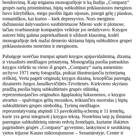
bendravimą. Kaip teigiama monografijoje ir ką liudija ,,Company“
grupės narių prisiminimai, hipių subkultūrai priklausiusios merginos
buvo kūrybiškos, mėgo puoštis ilgais sijonais, įsisegti gėlę į plaukus,
romantiškos, kai kurios – kiek depresyvios. Nors merginos
dažniausiai dalyvaudavo susibūrimuose Miesto sode ir plotuose,
tačiau svarbiausioje kompanijos veikloje jos nedalyvavo. Knygos
autorei būtų galima papriekaištauti ir užduoti klausimą, kodėl
monografijoje tiek mažai dėmesio skiriama hipių subkultūros grupei
priklausiusioms moterims ir merginoms.
Pabaigoje norėčiau trumpai aptarti knygos apipavidalinimą, dizainą
ir vizualinės medžiagos pristatymą. Monografiją puošia patrauklus
knygos viršelis su vieno iš grupės ,,Company“ narių asmeninio
archyvo 1971 metų fotografija, puikiai iliustruojančia tyrinėjamą
reiškinį. Verta pagirti originalų knygos dizainą, kruopščiai parengtą
dizainerės Jurgos Januškevičiūtės-Tėvelienės. Kiekvieno skyriaus
pradžią puošia hipių subkultūrinės grupės stilistiką
reprezentuojančios originalios ilgaplaukių šukuosenos, o knygos
atvartus – spalvingos gėlių mozaikos, teikiančios nuorodas į hipių
subkultūrinės grupės simboliką. Tyrimų medžiagos
reprezentatyvumą atspindi 13 paveikslėlių-schemų ir 11 lentelių,
kurie yra gerai integruoti į knygos tekstą. Nustebina tarp jų išmaniai
parengtas subkultūrinių miesto erdvių žemėlapis, kuriame išskirtos
pagrindinės grupės ,,Company“ gyvenimo, lankymosi ir susitikimų
vietos trijuose Kauno mikrorajonuose – Senamiestyje, Centre ir