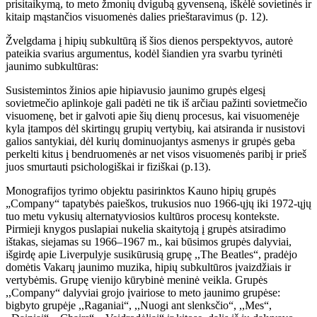
prisitaikymą, to meto žmonių dvigubą gyvenseną, iškėlė sovietinės ir
kitaip mąstančios visuomenės dalies prieštaravimus (p. 12).
Žvelgdama į hipių subkultūrą iš šios dienos perspektyvos, autorė
pateikia svarius argumentus, kodėl šiandien yra svarbu tyrinėti
jaunimo subkultūras:
Susistemintos žinios apie hipiavusio jaunimo grupės elgesį
sovietmečio aplinkoje gali padėti ne tik iš arčiau pažinti sovietmečio
visuomenę, bet ir galvoti apie šių dienų procesus, kai visuomenėje
kyla įtampos dėl skirtingų grupių vertybių, kai atsiranda ir nusistovi
galios santykiai, dėl kurių dominuojantys asmenys ir grupės geba
perkelti kitus į bendruomenės ar net visos visuomenės paribį ir prieš
juos smurtauti psichologiškai ir fiziškai (p.13).
Monografijos tyrimo objektu pasirinktos Kauno hipių grupės
„Company“ tapatybės paieškos, trukusios nuo 1966-ųjų iki 1972-ųjų
tuo metu vykusių alternatyviosios kultūros procesų kontekste.
Pirmieji knygos puslapiai nukelia skaitytoją į grupės atsiradimo
ištakas, siejamas su 1966–1967 m., kai būsimos grupės dalyviai,
išgirdę apie Liverpulyje susikūrusią grupę ,,The Beatles“, pradėjo
domėtis Vakarų jaunimo muzika, hipių subkultūros įvaizdžiais ir
vertybėmis. Grupę vienijo kūrybinė meninė veikla. Grupės
,,Company“ dalyviai grojo įvairiose to meto jaunimo grupėse:
bigbyto grupėje ,,Raganiai“, ,,Nuogi ant slenksčio“, ,,Mes“,