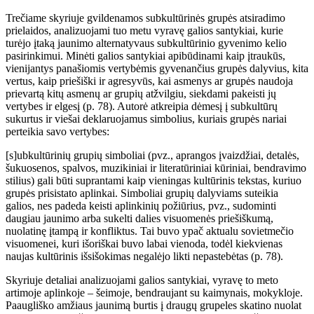
Trečiame skyriuje gvildenamos subkultūrinės grupės atsiradimo
prielaidos, analizuojami tuo metu vyravę galios santykiai, kurie
turėjo įtaką jaunimo alternatyvaus subkultūrinio gyvenimo kelio
pasirinkimui. Minėti galios santykiai apibūdinami kaip įtraukūs,
vienijantys panašiomis vertybėmis gyvenančius grupės dalyvius, kita
vertus, kaip priešiški ir agresyvūs, kai asmenys ar grupės naudoja
prievartą kitų asmenų ar grupių atžvilgiu, siekdami pakeisti jų
vertybes ir elgesį (p. 78). Autorė atkreipia dėmesį į subkultūrų
sukurtus ir viešai deklaruojamus simbolius, kuriais grupės nariai
perteikia savo vertybes:
[s]ubkultūrinių grupių simboliai (pvz., aprangos įvaizdžiai, detalės,
šukuosenos, spalvos, muzikiniai ir literatūriniai kūriniai, bendravimo
stilius) gali būti suprantami kaip vieningas kultūrinis tekstas, kuriuo
grupės prisistato aplinkai. Simboliai grupių dalyviams suteikia
galios, nes padeda keisti aplinkinių požiūrius, pvz., sudominti
daugiau jaunimo arba sukelti dalies visuomenės priešiškumą,
nuolatinę įtampą ir konfliktus. Tai buvo ypač aktualu sovietmečio
visuomenei, kuri išoriškai buvo labai vienoda, todėl kiekvienas
naujas kultūrinis išsišokimas negalėjo likti nepastebėtas (p. 78).
Skyriuje detaliai analizuojami galios santykiai, vyravę to meto
artimoje aplinkoje – šeimoje, bendraujant su kaimynais, mokykloje.
Paaugliško amžiaus jaunimą burtis į draugų grupeles skatino nuolat