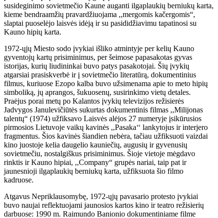
susideginimo sovietmečio Kaune auganti ilgaplaukių berniukų karta,
kieme bendraamžių pravardžiuojama ,,mergomis kačergomis“,
slaptai puoselėjo laisvės idėją ir su pasididžiavimu tapatinosi su
Kauno hipių karta.
1972-ųjų Miesto sodo įvykiai išliko atmintyje per kelių Kauno
gyventojų kartų prisiminimus, per šeimose papasakotas gyvas
istorijas, kurių liudininkai buvo patys pasakotojai. Šių įvykių
atgarsiai prasiskverbė ir į sovietmečio literatūrą, dokumentinius
filmus, kuriuose Ezopo kalba buvo užsimenama apie to meto hipių
simboliką, jų aprangos, šukuosenų, susirinkimo vietų detales.
Praėjus porai metų po Kalantos įvykių televizijos režisierės
Jadvygos Janulevičiūtės sukurtas dokumentinis filmas ,,Milijonas
talentų“ (1974) užfiksavo Laisvės alėjos 27 numeryje įsikūrusios
pirmosios Lietuvoje vaikų kavinės ,,Pasaka‘‘ lankytojus ir interjero
fragmentus. Šios kavinės šiandien nebėra, tačiau užfiksuoti vaizdai
kino juostoje kelia daugelio kauniečių, augusių ir gyvenusių
sovietmečiu, nostalgiškus prisiminimus. Šioje vietoje mėgdavo
rinktis ir Kauno hipiai, ,,Company“ grupės nariai, taip pat ir
jaunesnioji ilgaplaukių berniukų karta, užfiksuota šio filmo
kadruose.
Atgavus Nepriklausomybę, 1972-ųjų pavasario protesto įvykiai
buvo naujai reflektuojami jaunosios kartos kino ir teatro režisierių
darbuose: 1990 m. Raimundo Banionio dokumentiniame filme