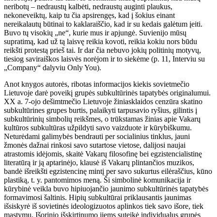
neribotų – nedraustų kalbėti, nedraustų auginti plaukus,
nekoneveiktų, kaip tu čia apsirengęs, kad į šokius einant
nereikalautų būtinai to kaklaraiščio, kad ir su kedais galėtum įeiti.
Buvo tų visokių „ne“, kurie mus ir apjungė. Suvienijo mūsų
supratimą, kad už tą laisvę reikia kovoti, reikia kokiu nors būdu
reikšti protestą prieš tai. Ir dar čia nebuvo jokių politinių motyvų,
tiesiog saviraiškos laisvės norėjom ir to siekėme (p. 11, Interviu su
„Company“ dalyviu Only You).
Anot knygos autorės, ribotas informacijos kiekis sovietmečio
Lietuvoje darė poveikį grupės subkultūrinės tapatybės originalumui.
XX a. 7-ojo dešimtmečio Lietuvoje žiniasklaidos cenzūra skatino
subkultūrines grupes burtis, palaikyti tarpusavio ryšius, gilintis į
subkultūrinių simbolių reikšmes, o trūkstamas žinias apie Vakarų
kultūros subkultūras užpildyti savo vaizduote ir kūrybiškumu.
Neturėdami galimybės bendrauti per socialinius tinklus, jauni
žmonės dažnai rinkosi savo sutartose vietose, dalijosi naujai
atrastomis idėjomis, skaitė Vakarų filosofinę bei egzistencialistinę
literatūrą ir ją aptarinėjo, klausė iš Vakarų plintančios muzikos,
bandė išreikšti egzistencinę mintį per savo sukurtus eilėraščius, kūno
plastiką, t. y. pantomimos meną. Ši simbolinė komunikacija ir
kūrybinė veikla buvo hipiuojančio jaunimo subkultūrinės tapatybės
formavimosi šaltinis. Hipių subkultūrai priklausantis jaunimas
išsiskyrė iš sovietinės ideologizuotos aplinkos tiek savo išore, tiek
mąstymu. Išorinio išskirtinumo jiems suteikė individualus grupės