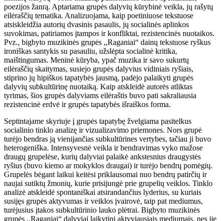
poezijos žanrą. Aptariama grupės dalyvių kūrybinė veikla, jų rašytų
eilėraščių tematika. Analizuojama, kaip poetiniuose tekstuose
atsiskleidžia autorių dvasinis pasaulis, jų socialinės aplinkos
suvokimas, patiriamos įtampos ir konfliktai, rezistencinės nuotaikos.
Pvz., bigbyto muzikinės grupės ,,Raganiai“ dainų tekstuose ryškus
ironiškas santykis su pasauliu, užslėpta socialinė kritika,
maištingumas. Meninė kūryba, ypač muzika ir savo sukurtų
eilėraščių skaitymas, susiejo grupės dalyvius vidiniais ryšiais,
stiprino jų hipiškos tapatybės jausmą, padėjo palaikyti grupės
dalyvių subkultūrinę nuotaiką. Kaip atskleidė autorės atliktas
tyrimas, šios grupės dalyviams eilėraštis buvo pati sakraliausia
rezistencinė erdvė ir grupės tapatybės išraiškos forma.
Septintajame skyriuje į grupės tapatybę žvelgiama pasitelkus
socialinio tinklo analizę ir vizualizavimo priemones. Nors grupė
turėjo bendras ją vienijančias subkultūrines vertybes, tačiau ji buvo
heterogeniška. Intensyvesnė veikla ir bendravimas vyko mažose
draugų grupelėse, kurių dalyviai palaikė ankstesnius draugystės
ryšius (buvo kiemo ar mokyklos draugai) ir turėjo bendrų pomėgių.
Grupelės bėgant laikui keitėsi priklausomai nuo bendrų patirčių ir
naujai sutiktų žmonių, kurie prisijungė prie grupelių veiklos. Tinklo
analizė atskleidė spontaniškai atsirandančius lyderius, su kuriais
susijęs grupės aktyvumas ir veiklos įvairovė, taip pat mediumus,
turėjusius įtakos subkultūrinio lauko plėtrai. Bigbyto muzikinės
grupės ,,Raganiai“ dalyviai laikytini aktyviausiais mediumais, nes jie