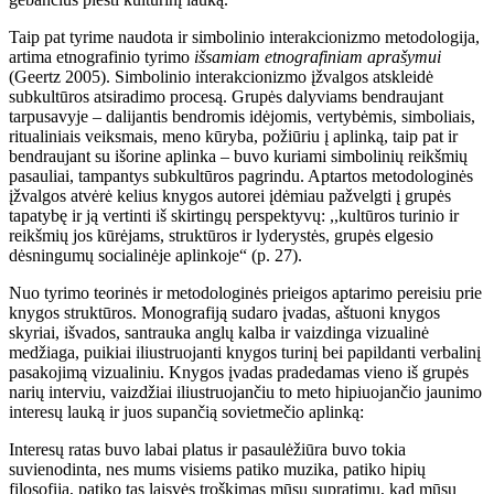
Taip pat tyrime naudota ir simbolinio interakcionizmo metodologija,
artima etnografinio tyrimo
išsamiam etnografiniam aprašymui
(Geertz 2005). Simbolinio interakcionizmo įžvalgos atskleidė
subkultūros atsiradimo procesą. Grupės dalyviams bendraujant
tarpusavyje
–
dalijantis bendromis idėjomis, vertybėmis, simboliais,
ritualiniais veiksmais, meno kūryba, požiūriu į aplinką, taip pat ir
bendraujant su išorine aplinka – buvo kuriami simbolinių reikšmių
pasauliai, tampantys subkultūros pagrindu. Aptartos metodologinės
įžvalgos atvėrė kelius knygos autorei įdėmiau pažvelgti į grupės
tapatybę ir ją vertinti iš skirtingų perspektyvų: ,,kultūros turinio ir
reikšmių jos kūrėjams, struktūros ir lyderystės, grupės elgesio
dėsningumų socialinėje aplinkoje“ (p. 27).
Nuo tyrimo teorinės ir metodologinės prieigos aptarimo pereisiu prie
knygos struktūros. Monografiją sudaro įvadas, aštuoni knygos
skyriai, išvados, santrauka anglų kalba ir vaizdinga vizualinė
medžiaga, puikiai iliustruojanti knygos turinį bei papildanti verbalinį
pasakojimą vizualiniu. Knygos įvadas pradedamas vieno iš grupės
narių interviu, vaizdžiai iliustruojančiu to meto hipiuojančio jaunimo
interesų lauką ir juos supančią sovietmečio aplinką:
Interesų ratas buvo labai platus ir pasaulėžiūra buvo tokia
suvienodinta, nes mums visiems patiko muzika, patiko hipių
filosofija, patiko tas laisvės troškimas mūsų supratimu, kad mūsų