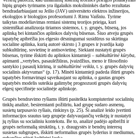
hipių grupės tyrimams yra ilgalaikis mokslininkės darbo rezultatas
bendradarbiaujant su Jeilio (JAV) universiteto elektros inžinerijos,
ekologijos ir biologijos profesoriumi J. Rimu Vaišniu. Tyrime
taikytas modeliavimas remiasi sistemų teorijos prieiga, kuri
sistemiškai analizuoja tiriamos sistemos, t. y. grupės, būseną, jos
aplinką bei kintančios aplinkos dalyvių būsenas. Šiuo atveju grupės
tapatybę apibrėžia jos elgesio dėsningumai susidūrus su skirtinga
socialine aplinka, kurią autorė skirsto į 3 grupes ir įvardija kaip
subkultūrinę, sovietinę ir antisovietinę. Siekiant nustatyti grupės
būsenas, tyrime išskirti du aplinkos kintamieji –
subkultūrinė kūryba
,
apimanti ,,vertybes, pasaulėžiūras, įvaizdžius, meno ir filosofinio
santykio į pasaulį kūrimą, ir
subkultūrinė veikla
, t. y. grupės dalyvių
socialinis aktyvumas“ (p. 17). Minėti kintamieji padeda ištirti grupės
tapatybės formavimąsi sąveikaujant su aplinka, o gautas grupės
tapatybės modelis suteikia galimybę prognozuoti grupės dalyvių
elgesį specifinėje socialinėje aplinkoje.
Grupės bendravimo ryšiams ištirti pasitelkta kompiuterinė socialinių
tinklų analizė, besiremianti požiūriu, kad grupę sudaro asmenų,
susietų tarpusavio ryšiais, rinkinys (p. 25). Ši analizė leido įvertinti
informacijos srautus tarp grupėje dalyvaujančių veikėjų ir nustatyti
jų ryšius su socialiniu kontekstu. Be to, analizė padėjo apibrėžti ir
grupės neformalią struktūrą, t. y. draugystės ir bendrų interesų
susietas subgrupes, išskirti neformalius grupės lyderius ir mediumus,
gebančius plėsti kultūrinį lauką.