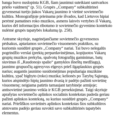
banga buvo nuslopinta KGB, šiam jaunimui suteikiant santvarkos
priešo vaidmenį“ (p. 51). Grupės ,,Company“ subkultūrinei
gyvensenai turėjo įtakos Vakarų jaunimo ir vietinė sovietmečio
kultūra. Monografijoje prieinama prie išvados, kad Lietuvos hipiai
perėmė pamatines roko muzikos, asmens laisvės vertybes iš Vakarų,
kurios dėl informacijos ribotumo ir sovietmečio gyvenimo konteksto
nulėmė grupės tapatybės lokalumą (p. 258).
Antrame skyriuje, nagrinėjančiame sovietmečio gyvensenos
pėdsakus, aptariamos sovietmečio visuomenės praktikos, su
kuriomis susidūrė grupės ,,Company“ nariai. Tai buvo nelegalūs
pogrindžio verslai (prekių perpardavinėjimas, kopijuotos Vakarų
grupių muzikos prekyba, spalvotų fotografijų gaminimas, batų
siuvimas iš ,,Raudonojo spalio“ gamyklos išneštų medžiagų),
jaunimo grupuočių agresyvus elgesys prieš ilgaplaukius grupės
narius; augantis jaunimo susidomėjimas populiariąja muzikine
kultūra, ypač bigbyto (roko) muzika; kelionės po Tarybų Sąjungą,
kurios atspindėjo hipių jaunimo dvasią ir padėjo pažinti sovietinę
visuomenę; neigiama patirtis tarnaujant tarybinėje armijoje;
antisovietinė jaunimo veikla ir KGB persekiojimai. Taigi skyriuje
aprašytas sovietmečio aplinkos socialinis kontekstas padeda geriau
pažinti aplinkos kontekstą, su kuriuo susidūrė grupės ,,Company“
nariai. Priešiškos sovietinės aplinkos kontekstas šios subkultūros
atstovams padėjo geriau suvokti savo subkultūrinės tapatybės
elementus.