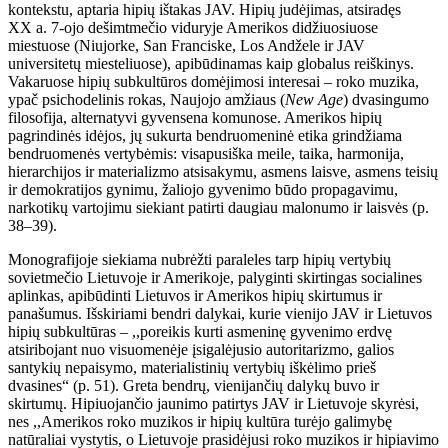
kontekstu, aptaria hipių ištakas JAV. Hipių judėjimas, atsiradęs
XX a. 7-ojo dešimtmečio viduryje Amerikos didžiuosiuose
miestuose (Niujorke, San Franciske, Los Andžele ir JAV
universitetų miesteliuose), apibūdinamas kaip globalus reiškinys.
Vakaruose hipių subkultūros domėjimosi interesai – roko muzika,
ypač psichodelinis rokas, Naujojo amžiaus (
New Age
) dvasingumo
filosofija, alternatyvi gyvensena komunose. Amerikos hipių
pagrindinės idėjos, jų sukurta bendruomeninė etika grindžiama
bendruomenės vertybėmis: visapusiška meile, taika, harmonija,
hierarchijos ir materializmo atsisakymu, asmens laisve, asmens teisių
ir demokratijos gynimu, žaliojo gyvenimo būdo propagavimu,
narkotikų vartojimu siekiant patirti daugiau malonumo ir laisvės (p.
38–39).
Monografijoje siekiama nubrėžti paraleles tarp hipių vertybių
sovietmečio Lietuvoje ir Amerikoje, palyginti skirtingas socialines
aplinkas, apibūdinti Lietuvos ir Amerikos hipių skirtumus ir
panašumus. Išskiriami bendri dalykai, kurie vienijo JAV ir Lietuvos
hipių subkultūras – ,,poreikis kurti asmeninę gyvenimo erdvę
atsiribojant nuo visuomenėje įsigalėjusio autoritarizmo, galios
santykių nepaisymo, materialistinių vertybių iškėlimo prieš
dvasines“ (p. 51). Greta bendrų, vienijančių dalykų buvo ir
skirtumų. Hipiuojančio jaunimo patirtys JAV ir Lietuvoje skyrėsi,
nes ,,Amerikos roko muzikos ir hipių kultūra turėjo galimybę
natūraliai vystytis, o Lietuvoje prasidėjusi roko muzikos ir hipiavimo