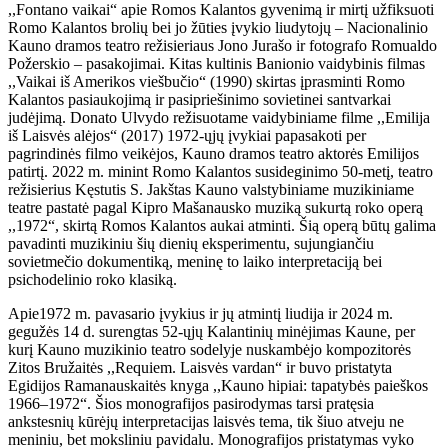
,,Fontano vaikai“ apie Romos Kalantos gyvenimą ir mirtį užfiksuoti
Romo Kalantos brolių bei jo žūties įvykio liudytojų – Nacionalinio
Kauno dramos teatro režisieriaus Jono Jurašo ir fotografo Romualdo
Požerskio – pasakojimai. Kitas kultinis Banionio vaidybinis filmas
,,Vaikai iš Amerikos viešbučio“ (1990) skirtas įprasminti Romo
Kalantos pasiaukojimą ir pasipriešinimo sovietinei santvarkai
judėjimą. Donato Ulvydo režisuotame vaidybiniame filme ,,Emilija
iš Laisvės alėjos“ (2017) 1972-ųjų įvykiai papasakoti per
pagrindinės filmo veikėjos, Kauno dramos teatro aktorės Emilijos
patirtį. 2022 m. minint Romo Kalantos susideginimo 50-metį, teatro
režisierius Kęstutis S. Jakštas Kauno valstybiniame muzikiniame
teatre pastatė pagal Kipro Mašanausko muziką sukurtą roko operą
,,1972“, skirtą Romos Kalantos aukai atminti. Šią operą būtų galima
pavadinti muzikiniu šių dienių eksperimentu, sujungiančiu
sovietmečio dokumentiką, meninę to laiko interpretaciją bei
psichodelinio roko klasiką.
Apie1972 m. pavasario įvykius ir jų atmintį liudija ir 2024 m.
gegužės 14 d. surengtas 52-ųjų Kalantinių minėjimas Kaune, per
kurį Kauno muzikinio teatro sodelyje nuskambėjo kompozitorės
Zitos Bružaitės ,,Requiem. Laisvės vardan“ ir buvo pristatyta
Egidijos Ramanauskaitės knyga ,,Kauno hipiai: tapatybės paieškos
1966–1972“. Šios monografijos pasirodymas tarsi pratęsia
ankstesnių kūrėjų interpretacijas laisvės tema, tik šiuo atveju ne
meniniu, bet moksliniu pavidalu. Monografijos pristatymas vyko