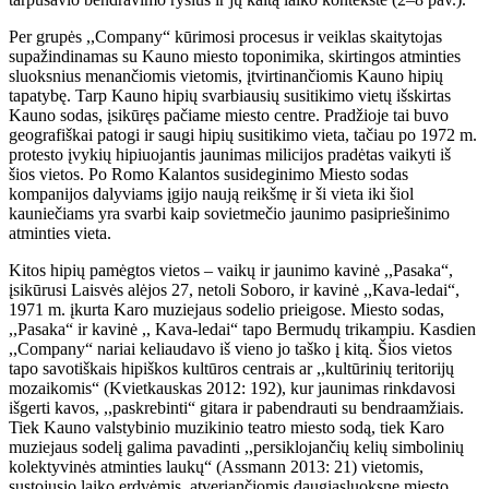
Per grupės ,,Company“ kūrimosi procesus ir veiklas skaitytojas
supažindinamas su Kauno miesto toponimika, skirtingos atminties
sluoksnius menančiomis vietomis, įtvirtinančiomis Kauno hipių
tapatybę. Tarp Kauno hipių svarbiausių susitikimo vietų išskirtas
Kauno sodas, įsikūręs pačiame miesto centre. Pradžioje tai buvo
geografiškai patogi ir saugi hipių susitikimo vieta, tačiau po 1972 m.
protesto įvykių hipiuojantis jaunimas milicijos pradėtas vaikyti iš
šios vietos. Po Romo Kalantos susideginimo Miesto sodas
kompanijos dalyviams įgijo naują reikšmę ir ši vieta iki šiol
kauniečiams yra svarbi kaip sovietmečio jaunimo pasipriešinimo
atminties vieta.
Kitos hipių pamėgtos vietos – vaikų ir jaunimo kavinė ,,Pasaka“,
įsikūrusi Laisvės alėjos 27, netoli Soboro, ir kavinė ,,Kava-ledai“,
1971 m. įkurta Karo muziejaus sodelio prieigose. Miesto sodas,
,,Pasaka“ ir kavinė ,, Kava-ledai“ tapo Bermudų trikampiu. Kasdien
,,Company“ nariai keliaudavo iš vieno jo taško į kitą. Šios vietos
tapo savotiškais hipiškos kultūros centrais ar ,,kultūrinių teritorijų
mozaikomis“ (Kvietkauskas 2012: 192), kur jaunimas rinkdavosi
išgerti kavos, ,,paskrebinti“ gitara ir pabendrauti su bendraamžiais.
Tiek Kauno valstybinio muzikinio teatro miesto sodą, tiek Karo
muziejaus sodelį galima pavadinti ,,persiklojančių kelių simbolinių
kolektyvinės atminties laukų“ (Assmann 2013: 21) vietomis,
sustojusio laiko erdvėmis, atveriančiomis daugiasluoksnę miesto