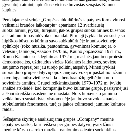
gyventojų atmintį apie šiose vietose buvusias senąsias Kauno
kapines.
Penktajame skyriuje ,,Grupės subkultūrinės tapatybės formavimosi
veiksniai brandos laikotarpiu“ aptariama 12 svarbiausių
subkultūrinių įvykių, turėjusių įtakos grupės subkultūrinės būsenos
atsiradimui ir pasaulėvokos brandai. Pirmieji įvykiai buvo susiję su
hipiškos būsenos kūrimu savo subkultūrinėje ir antisovietinėje
aplinkoje (roko muzika, pantomima, gyvenimas komunoje), o
vėlesni (Talino
popsession
1970 m., Kauno
popsession
1971 m.,
Romo Kalantos susideginimas 1972 m., masinės jaunimo protesto
demonstracijos, uždraudus viešas Kalantos laidotuves, sovietų
saugumo represijos) jau turėjo politinį atspalvį. Minėti įvykiai
subrandino grupės dalyvių opozicinę savivoką ir paskatino užsiimti
pavojinga antisovietine veikla – bendraamžių gelbėjimu nuo
sovietinės armijos. Grupei reikšmingiausių 1970–1972 m. įvykių
analizė atskleidė, kad kompanija buvo kultūrinė grupė, pasižymėjusi
aiškiai išreikšta rezistencine nuostata. Nors hipiavusio jaunimo
veikla buvo sustabdyta, visuomenėje jau buvo suvoktas naujas
subkultūrinis fenomenas, turėjęs įtakos tolimesnei jaunimo kultūros
raidai.
Šeštajame skyriuje analizuojama grupės ,,Company“ meninė
tapatybės raiška, kuri reiškėsi per grupės dalyvių įvaizdžius ir
meninę kūrybą – roko muziką, pantomimos teatro spektaklius,