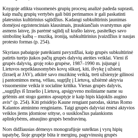
Knygoje atlikta visuomenės grupių procesų analizė padeda suprasti,
kaip mažų grupių vertybės gali būti perimamos ir gali paskatinti
platesnius kultūrinius sąjūdžius. Kadangi subkultūrinis jaunimas
domėjosi egzistenciniais klausimais, įtraukiančiais svarstymus apie
asmens laisvę, jis parėmė sąjūdį už krašto laisvę, pasitelkęs savo
simbolinę kalbą – muziką, ironiją, subkultūrinius įvaizdžius ir naujas
protesto formas (p. 254).
Skyriaus pabaigoje pateikiami pavyzdžiai, kaip grupės subkultūrinė
patirtis turėjo įtakos pačių grupės dalyvių ateities veiklai. Vieni iš
grupės dalyvių, groję roko grupėse, 1987–1990 m. įsijungė į
Lietuvos nepriklausomybės kovų sūkurį, kiti, išvykę į užsienį
(Izraelį ar JAV), atkūrė savo muzikinę veiklą, treti užsienyje gilinosi
į pantomimos meną, vėliau, sugrįžę į Lietuvą, užsiėmė aktyvia
visuomenine veikla ir socialine kritika. Vienas grupės dalyvis,
,,sugrįžęs iš Izraelio į Lietuvą, apsigyveno moliniame name su
gėlėmis ant stogo gamtos apsuptyje ir kaip hipis klajoklis augino
avis“ (p. 254). Kiti prisidėjo Kaune rengiant parodas, skirtas Romo
Kalantos atminimo renginiams. Taigi grupės dalyviai ėmėsi aktyvios
veiklos jiems įdomiose srityse, o susiklosčius palankioms
aplinkybėms, atnaujino grupės bendravimą.
Nors didžiausias dėmesys monografijoje sutelktas į vyrų hipių
tapatybę, šioje grupėje būta ir merginų, pagyvinusių grupės