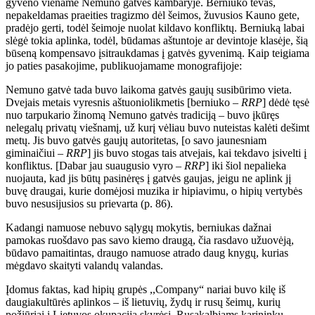
gyveno viename Nemuno gatvės kambaryje. Berniuko tėvas,
nepakeldamas praeities tragizmo dėl šeimos, žuvusios Kauno gete,
pradėjo gerti, todėl šeimoje nuolat kildavo konfliktų. Berniuką labai
slėgė tokia aplinka, todėl, būdamas aštuntoje ar devintoje klasėje, šią
būseną kompensavo įsitraukdamas į gatvės gyvenimą. Kaip teigiama
jo paties pasakojime, publikuojamame monografijoje:
Nemuno gatvė tada buvo laikoma gatvės gaujų susibūrimo vieta.
Dvejais metais vyresnis aštuoniolikmetis [berniuko –
RRP
] dėdė tęsė
nuo tarpukario žinomą Nemuno gatvės tradiciją – buvo įkūręs
nelegalų privatų viešnamį, už kurį vėliau buvo nuteistas kalėti dešimt
metų. Jis buvo gatvės gaujų autoritetas, [o savo jaunesniam
giminaičiui –
RRP
] jis buvo stogas tais atvejais, kai tekdavo įsivelti į
konfliktus. [Dabar jau suaugusio vyro –
RRP
] iki šiol nepalieka
nuojauta, kad jis būtų pasinėręs į gatvės gaujas, jeigu ne aplink jį
buvę draugai, kurie domėjosi muzika ir hipiavimu, o hipių vertybės
buvo nesusijusios su prievarta (p. 86).
Kadangi namuose nebuvo sąlygų mokytis, berniukas dažnai
pamokas ruošdavo pas savo kiemo draugą, čia rasdavo užuovėją,
būdavo pamaitintas, draugo namuose atrado daug knygų, kurias
mėgdavo skaityti valandų valandas.
Įdomus faktas, kad hipių grupės ,,Company“ nariai buvo kilę iš
daugiakultūrės aplinkos – iš lietuvių, žydų ir rusų šeimų, kurių
požiūriai į Lietuvos okupaciją skyrėsi. Rusakalbiams karininkų