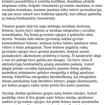
kylantys pasaulėžiūrų ir vertybių konfliktai, draudimas užsiimti
mėgstama veikla, dvigubo visuomenės gyvenimo standartai, to meto
socialinis kontekstas, kuriame jaunimui trūko erdvės savirealizacijai,
taip pat noras sukurti savo kultūrinę tapatybę, kuri aiškiau apibrėžtų
jų statusą bendraamžių visuomenėje.
Tiriamos grupės dalyviai augo skirtingų socialinių sluoksnių
šeimose, kurios buvo stipriau ar menkiau integruotos į socialinę
nomenklatūrą. Šių šeimų gyvenimo sąlygos ir galimybės labai
skyrėsi. Nemaža dalis miesto gyventojų ankštai gyveno
komunaliniuose butuose, kuriuose kelios šeimos naudojosi viena
virtuve ir kitais patogumais. Šiose šeimose augančių vaikų
gyvenimo sąlygos buvo gerokai prastesnės, šeimose neretai
pasitaikydavo alkoholizmo problemų ir barnių. Ši kasdienybė slėgė,
o nuo jos pabėgti buvo galima pas draugus. Tai buvo viena iš
alternatyviųjų bendraminčių grupių atsiradimo paskatų. Autorė
įtaigiai pristato socialinę hipiuojančio jaunimo šeimų aplinką
pasitelkusi artimiausios aplinkos etnografiją ir tirštąjį aprašymo
metodą. Pabrėžčiau etnografijos literatūriškumą, kai etnografinis
tekstas pateikiamas kaip literatūros kūrinys, įtaigiai iliustruojantis,
pro kokius pragaro vartus turėjo pereiti šios kartos jaunimas.
Skyriuje detaliai aprašomos grupės narių šeimos istorijos. Autorė
pasidalija vieno iš šios grupės nario šeimos istorija, aprašomos
sunkios jo gyvenimo sąlygos, kai penki šeimos nariai sausakimšai