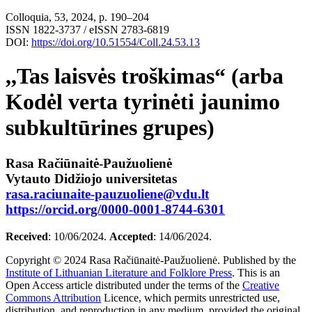
Colloquia, 53, 2024, p. 190–204
ISSN 1822-3737 / eISSN 2783-6819
DOI:
https://doi.org/10.51554/Coll.24.53.13
,,Tas laisvės troškimas“ (arba
Kodėl verta tyrinėti jaunimo
subkultūrines grupes)
Rasa Račiūnaitė-Paužuolienė
Vytauto Didžiojo universitetas
rasa.raciunaite-pauzuoliene@vdu.lt
https://orcid.org/0000-0001-8744-6301
Received
: 10/06/2024.
Accepted
: 14/06/2024.
Copyright © 2024 Rasa Račiūnaitė-Paužuolienė. Published by the
Institute of Lithuanian Literature and Folklore Press
. This is an
Open Access article distributed under the terms of the
Creative
Commons Attribution
Licence, which permits unrestricted use,
distribution, and reproduction in any medium, provided the original