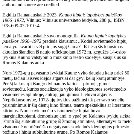
author and source are credited.
Egidija Ramanauskaitė 2023.
Kauno hipiai: tapatybės paieškos
1966
–
1972
,
Vilnius: Vilniaus universiteto leidykla, 288 p., ISBN
978-609-07-1010-4
Egidija Ramanauskaitė savo monografiją
Kauno hipiai: tapatybės
paieškos 1966–1972
pradeda klausimu: ,,Kodėl sovietmečio hipių
tema yra svarbi ir vėl prie jos sugrįžtama?“ Iš tiesų šis klausimas
aktualus šiandien iš naujo reflektuojant 1972 m. gegužės 14-osios
įvykius Kauno valstybinio muzikinio teatro sodelyje, susijusius su
Romos Kalantos auka.
Nors 1972-ųjų pavasario įvykiai Kaune vyko daugiau kaip prieš 50
metų, tačiau laisvės idėjos atgarsiai dar gyvi kelių kartų atmintyje.
Per šį laikotarpį išaugo dvi naujos kartos – pirmoji, gimusi
sovietmečiu, kurios socializacija vyko ideologizuotos sovietmečio
visuomenės aplinkoje, antroji, jau gimusi Lietuvai atgavus
Nepriklausomybę, 1972-ųjų įvykius pažinusi tik per savo senelių
prisiminimus ir šių dienų kino filmus, teatro spektaklius ar literatūros
kūrinius. Nors sovietmečio visuomenėje hipiai buvo
marginalizuojami, demonizuojami, o ypač po Kalantos įvykių siekta
ištrinti šią subkultūrinę grupę iš žmonių atminties, alternatyvi to meto
visuomenė nepriėmė šio negatyvaus sovietinės ideologijos primesto
požiūrio į hipių subkultūrinę grupę. Po Romos Kalantos