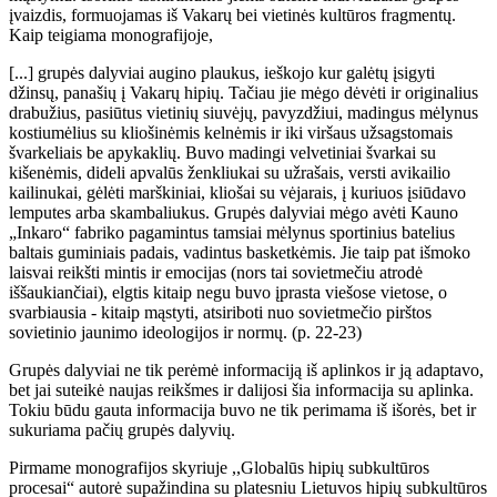
įvaizdis, formuojamas iš Vakarų bei vietinės kultūros fragmentų.
Kaip teigiama monografijoje,
[...] grupės dalyviai augino plaukus, ieškojo kur galėtų įsigyti
džinsų, panašių į Vakarų hipių. Tačiau jie mėgo dėvėti ir originalius
drabužius, pasiūtus vietinių siuvėjų, pavyzdžiui, madingus mėlynus
kostiumėlius su kliošinėmis kelnėmis ir iki viršaus užsagstomais
švarkeliais be apykaklių. Buvo madingi velvetiniai švarkai su
kišenėmis, dideli apvalūs ženkliukai su užrašais, versti avikailio
kailinukai, gėlėti marškiniai, kliošai su vėjarais, į kuriuos įsiūdavo
lemputes arba skambaliukus. Grupės dalyviai mėgo avėti Kauno
„Inkaro“ fabriko pagamintus tamsiai mėlynus sportinius batelius
baltais guminiais padais, vadintus basketkėmis. Jie taip pat išmoko
laisvai reikšti mintis ir emocijas (nors tai sovietmečiu atrodė
iššaukiančiai), elgtis kitaip negu buvo įprasta viešose vietose, o
svarbiausia - kitaip mąstyti, atsiriboti nuo sovietmečio pirštos
sovietinio jaunimo ideologijos ir normų. (p. 22-23)
Grupės dalyviai ne tik perėmė informaciją iš aplinkos ir ją adaptavo,
bet jai suteikė naujas reikšmes ir dalijosi šia informacija su aplinka.
Tokiu būdu gauta informacija buvo ne tik perimama iš išorės, bet ir
sukuriama pačių grupės dalyvių.
Pirmame monografijos skyriuje ,,Globalūs hipių subkultūros
procesai“ autorė supažindina su platesniu Lietuvos hipių subkultūros