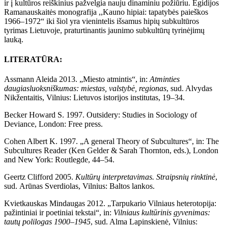
ir į kultūros reiškinius pažvelgia nauju dinaminiu požiūriu. Egidijos
Ramanauskaitės monografija ,,Kauno hipiai: tapatybės paieškos
1966–1972“ iki šiol yra vienintelis išsamus hipių subkultūros
tyrimas Lietuvoje, praturtinantis jaunimo subkultūrų tyrinėjimų
lauką.
LITERATŪRA:
Assmann Aleida 2013. „Miesto atmintis“, in:
Atminties
daugiasluoksniškumas: miestas, valstybė, regionas
, sud. Alvydas
Nikžentaitis, Vilnius: Lietuvos istorijos institutas, 19–34.
Becker Howard S. 1997. Outsidery: Studies in Sociology of
Deviance, London: Free press.
Cohen Albert K. 1997. „A general Theory of Subcultures“, in: The
Subcultures Reader (Ken Gelder & Sarah Thornton, eds.), London
and New York: Routlegde, 44–54.
Geertz Clifford 2005.
Kultūrų interpretavimas. Straipsnių rinktinė
,
sud.
Arūnas Sverdiolas, Vilnius: Baltos lankos.
Kvietkauskas Mindaugas 2012. „Tarpukario Vilniaus heterotopija:
pažintiniai ir poetiniai tekstai“, in:
Vilniaus kultūrinis gyvenimas:
tautų polilogas 1900–1945
, sud. Alma Lapinskienė, Vilnius: