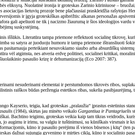
vybės eliksyrą. Nuolatinė ironija ir groteskas Zarinio kūriniuose – bruo
ines asociacijas lietuvių prozoje bene plačiausiai praskleidžia rašytoja
rsijomis ir įgyja groteskiškas apibrėžtis: alkanas personažas apsivemia 
ora gali apeliuoti ne tik į nacizmo žiaurumą ir šios ideologijos vardu v
gebėjimų suskystėjimą.
tinis iššūkis. Literatūra tampa priemone reflektuoti socialinę tikrovę, kur
imba su satyra ar juoduoju humoru ir tampa priemone ištransliuoti šokiru
eskas pasitarnauja perteikiant nesuvokiamo siaubo arba absurdiškų sistem
eratūra vėl atgimsta, nes atveria erdvę politinei, socialinei kritikai, mo
i šiuolaikinio pasaulio krizę ir dehumanizaciją (Eco 2007: 387).
derinami nesuderinami elementai ir perstumdomos tikrovės ribos, suplak
stinis raiškos būdas peržengia estetikos ribas, sukelia pasibjaurėjimą, 
o Kayserio, teigia, kad groteskas „pralaužia“ įprastus estetinius standa
pasaulis
(1984), skirtas jau minėto veikalo
Gargantiua ir Pantagriuelis
st
iškai. Bachtino teigimu, groteskas veikia kaip tam tikras veidrodis, kuris
jo augimu ir irimu, su valgiu ir tuštinimusi, su kūniškais virsmais ir k
sformacijomis, kūno ir pasaulio perėjimu iš vienos būsenos į kitą“ (ten p
skas dažnai sujungia gyvenimo ir mirties ciklą, kūno ir socialinio pasaul