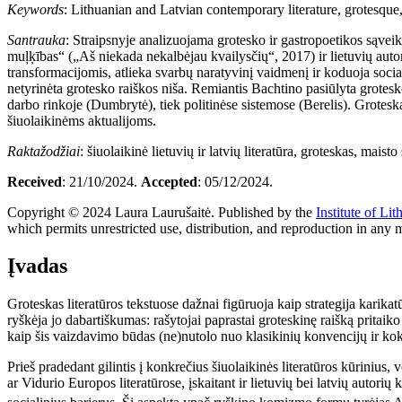
Keywords
:
Lithuanian and Latvian contemporary literature, grotesque, 
Santrauka
: Straipsnyje analizuojama grotesko ir gastropoetikos sąveik
muļķības“ („Aš niekada nekalbėjau kvailysčių“, 2017) ir lietuvių au
transformacijomis, atlieka svarbų naratyvinį vaidmenį ir koduoja sociali
netyrinėta grotesko raiškos niša. Remiantis Bachtino pasiūlyta grotesk
darbo rinkoje (Dumbrytė), tiek politinėse sistemose (Berelis). Groteska
šiuolaikinėms aktualijoms.
Raktažodžiai
: šiuolaikinė lietuvių ir latvių literatūra, groteskas, mais
Received
: 21/10/2024.
Accepted
: 05/12/2024.
Copyright © 2024 Laura Laurušaitė. Published by the
Institute of Li
which permits unrestricted use, distribution, and reproduction in any 
Įvadas
Groteskas literatūros tekstuose dažnai figūruoja kaip strategija karikatūr
ryškėja jo dabartiškumas: rašytojai paprastai groteskinę raišką pritaiko
kaip šis vaizdavimo būdas (ne)nutolo nuo klasikinių konvencijų ir koki
Prieš pradedant gilintis į konkrečius šiuolaikinės literatūros kūrinius, v
ar Vidurio Europos literatūrose, įskaitant ir lietuvių bei latvių autorių