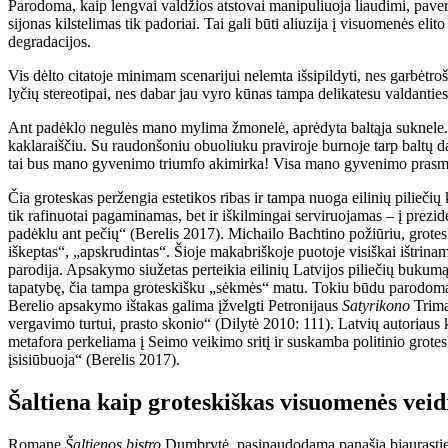
Parodoma, kaip lengvai valdžios atstovai manipuliuoja liaudimi, pave
sijonas kilstelimas tik padoriai. Tai gali būti aliuzija į visuomenės eli
degradacijos.
Vis dėlto citatoje minimam scenarijui nelemta išsipildyti, nes garbėtr
lyčių stereotipai, nes dabar jau vyro kūnas tampa delikatesu valdantie
Ant padėklo negulės mano mylima žmonelė, aprėdyta baltąja suknele. A
kaklaraiščiu. Su raudonšoniu obuoliuku praviroje burnoje tarp baltų dan
tai bus mano gyvenimo triumfo akimirka! Visa mano gyvenimo prasmė 
Čia groteskas peržengia estetikos ribas ir tampa nuoga eilinių piliečių k
tik rafinuotai pagaminamas, bet ir iškilmingai serviruojamas – į prezid
padėklu ant pečių“ (Berelis 2017). Michailo Bachtino požiūriu, grotesk
iškeptas“, „apskrudintas“. Šioje makabriškoje puotoje visiškai ištrinam
parodija. Apsakymo siužetas perteikia eilinių Latvijos piliečių bukumą i
tapatybę, čia tampa groteskišku „sėkmės“ matu. Tokiu būdu parodoma, 
Berelio apsakymo ištakas galima įžvelgti Petronijaus
Satyrikono
Trimal
vergavimo turtui, prasto skonio“ (Dilytė 2010: 111). Latvių autoriaus
metafora perkeliama į Seimo veikimo sritį ir suskamba politinio grote
įsisiūbuoja“ (Berelis 2017).
Šaltiena kaip groteskiškas visuomenės ve
Romane
Šaltienos bistro
Dumbrytė, pasinaudodama panašia bjaurasties i