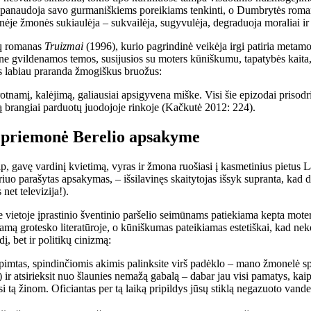
e panaudoja savo gurmaniškiems poreikiams tenkinti, o Dumbrytės roma
ėje žmonės sukiaulėja – sukvailėja, sugyvulėja, degraduoja moraliai ir s
cq romanas
Truizmai
(1996), kurio pagrindinė veikėja irgi patiria metamor
gvildenamos temos, susijusios su moters kūniškumu, tapatybės kaita, 
is labiau praranda žmogiškus bruožus:
tnamį, kalėjimą, galiausiai apsigyvena miške. Visi šie epizodai prisodrin
 brangiai parduotų juodojoje rinkoje (Kačkutė 2012: 224).
o priemonė Berelio apsakyme
 gavę vardinį kvietimą, vyras ir žmona ruošiasi į kasmetinius pietus L
iuo parašytas apsakymas, – išsilavinęs skaitytojas išsyk supranta, kad 
 net televizija!).
je vietoje įprastinio šventinio paršelio seimūnams patiekiama kepta mot
mą grotesko literatūroje, o kūniškumas pateikiamas estetiškai, kad neko
į, bet ir politikų cinizmą:
pimtas, spindinčiomis akimis palinksite virš padėklo – mano žmonelė sp
i) ir atsirieksit nuo šlaunies nemažą gabalą – dabar jau visi pamatys, kai
si tą žinom. Oficiantas per tą laiką pripildys jūsų stiklą negazuoto van