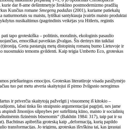
žai, kurie dar 8-ame dešimtmetyje ženklino postmodernizmo pradžią
s Herkus Kunčius romane
Smegenų padažas
(2001), kuriame patiekalų
natiurmortais su maistu, lytiškai santykiauja įvairūs maisto produktai
ykdytus nusikaltimus (pagrindinis veikėjas yra Hitleris, regintis
i pati tapo groteskiška – politinis, moralinis, ekologinis pasaulio
ojančias, emociškai paveikias įžvalgas. Šis derinys itin taikliai
ų (t)ironiją. Greta pastarųjų metų distopinių romanų bumo Lietuvoje ir
ralinio nuosmukio temoms gvildenti. Kaip teigia Umberto Eco, groteskas
amos prieštaringos emocijos. Groteskas literatūroje visada pasižymėjo
tačiau tuo pat metu atveria skaitytojui iš pirmo žvilgsnio neregimus
rtus ir priverčia skaitytoją pažvelgti į visuomenę iš kitokio –
udijoms, labai tinka šio straipsnio argumentacijai pagrįsti, nes jame
 atspindi žmonijos silpnybes per sutirštintą kūno, maisto ir socialinių
raštutinėmis fizinėmis būsenomis“ (Bakhtin 1984: 317), taip pat ir su
at). Bachtinas apibrėžia groteską kaip „deformaciją, kurią papildo
io transformacijas. Jo teigimu, groteskas išryškina tai, kas įprastai