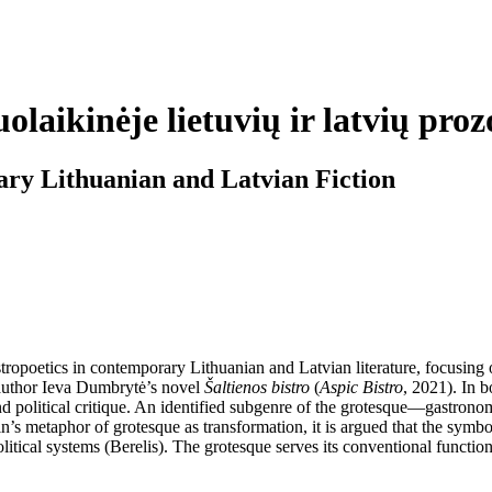
olaikinėje lietuvių ir latvių proz
ary Lithuanian and Latvian Fiction
tropoetics in contemporary Lithuanian and Latvian literature, focusing
author Ieva Dumbrytė’s novel
Šaltienos bistro
(
Aspic Bistro
, 2021). In 
 and political critique. An identified subgenre of the grotesque—gastr
n’s metaphor of grotesque as transformation, it is argued that the symb
itical systems (Berelis). The grotesque serves its conventional function 