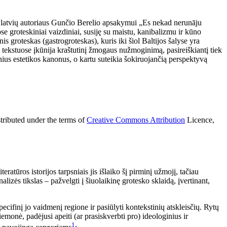
iant latvių autoriaus Gunčio Berelio apsakymui „Es nekad nerunāju
se groteskiniai vaizdiniai, susiję su maistu, kanibalizmu ir kūno
s groteskas (gastrogroteskas), kuris iki šiol Baltijos šalyse yra
 tekstuose įkūnija kraštutinį žmogaus nužmoginimą, pasireiškiantį tiek
inius estetikos kanonus, o kartu suteikia šokiruojančią perspektyvą
stributed under the terms of
Creative Commons Attribution
Licence,
eratūros istorijos tarpsniais jis išlaiko šį pirminį užmojį, tačiau
lizės tikslas – pažvelgti į šiuolaikinę grotesko sklaidą, įvertinant,
specifinį jo vaidmenį regione ir pasiūlyti kontekstinių atskleisčių. Rytų
riemonė, padėjusi apeiti (ar prasiskverbti pro) ideologinius ir
1