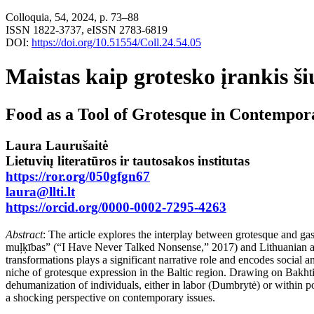
Colloquia, 54, 2024, p. 73–88
ISSN 1822-3737, eISSN 2783-6819
DOI:
https://doi.org/10.51554/Coll.24.54.05
Maistas kaip grotesko įrankis šiu
Food as a Tool of Grotesque in Contempor
Laura Laurušaitė
Lietuvių literatūros ir tautosakos institutas
https://ror.org/050gfgn67
laura@llti.lt
https://orcid.org/0000-0002-7295-4263
Abstract
:
The article explores the interplay between grotesque and gas
muļķības” (“I Have Never Talked Nonsense,” 2017) and Lithuanian 
transformations plays a significant narrative role and encodes social
niche of grotesque expression in the Baltic region. Drawing on Bakhti
dehumanization of individuals, either in labor (Dumbrytė) or within pol
a shocking perspective on contemporary issues.