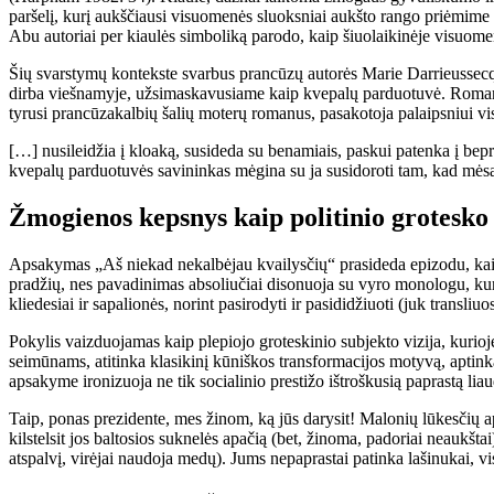
paršelį, kurį aukščiausi visuomenės sluoksniai aukšto rango priėmim
Abu autoriai per kiaulės simboliką parodo, kaip šiuolaikinėje visuomen
Šių svarstymų kontekste svarbus prancūzų autorės Marie Darrieusse
dirba viešnamyje, užsimaskavusiame kaip kvepalų parduotuvė. Romane 
tyrusi prancūzakalbių šalių moterų romanus, pasakotoja palaipsniui v
[…] nusileidžia į kloaką, susideda su benamiais, paskui patenka į bepro
kvepalų parduotuvės savininkas mėgina su ja susidoroti tam, kad mėsą
Žmogienos kepsnys kaip politinio grotesk
Apsakymas „Aš niekad nekalbėjau kvailysčių“ prasideda epizodu, kaip,
pradžių, nes pavadinimas absoliučiai disonuoja su vyro monologu, kur
kliedesiai ir sapalionės, norint pasirodyti ir pasididžiuoti (juk transliuos
Pokylis vaizduojamas kaip plepiojo groteskinio subjekto vizija, kurio
seimūnams, atitinka klasikinį kūniškos transformacijos motyvą, aptinka
apsakyme ironizuoja ne tik socialinio prestižo ištroškusią paprastą liaud
Taip, ponas prezidente, mes žinom, ką jūs darysit! Malonių lūkesčių a
kilstelsit jos baltosios suknelės apačią (bet, žinoma, padoriai neaukšta
atspalvį, virėjai naudoja medų). Jums nepaprastai patinka lašinukai, vi