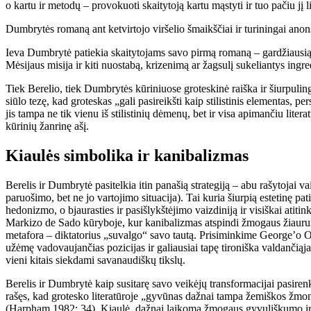
o kartu ir metodų – provokuoti skaitytoją kartu mąstyti ir tuo pačiu jį
Dumbrytės romaną ant ketvirtojo viršelio šmaikščiai ir turiningai ano
Ieva Dumbrytė patiekia skaitytojams savo pirmą romaną – gardžiausią far
Mėsijaus misija ir kiti nuostabą, krizenimą ar žagsulį sukeliantys in
Tiek Berelio, tiek Dumbrytės kūriniuose groteskinė raiška ir šiurpulinga
siūlo tezę, kad groteskas „gali pasireikšti kaip stilistinis elementas, pe
jis tampa ne tik vienu iš stilistinių dėmenų, bet ir visa apimančiu lite
kūrinių žanrinę ašį.
Kiaulės simbolika ir kanibalizmas
Berelis ir Dumbrytė pasitelkia itin panašią strategiją – abu rašytojai v
paruošimo, bet ne jo vartojimo situacija). Tai kuria šiurpią estetinę p
hedonizmo, o bjaurasties ir pasišlykštėjimo vaizdiniją ir visiškai atit
Markizo de Sado kūryboje, kur kanibalizmas atspindi žmogaus žiaur
metafora – diktatorius „suvalgo“ savo tautą. Prisiminkime George’o
užėmę vadovaujančias pozicijas ir galiausiai tapę tironiška valdančiąja
vieni kitais siekdami savanaudiškų tikslų.
Berelis ir Dumbrytė kaip susitarę savo veikėjų transformacijai pasire
rašęs, kad grotesko literatūroje „gyvūnas dažnai tampa žemiškos žmonij
(Harpham 1982: 34). Kiaulė, dažnai laikoma žmogaus gyvuliškumo ir 