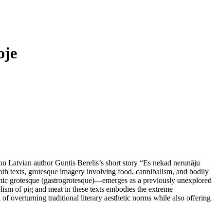
oje
 on Latvian author Guntis Berelis’s short story “Es nekad nerunāju
both texts, grotesque imagery involving food, cannibalism, and bodily
onomic grotesque (gastrogrotesque)—emerges as a previously unexplored
olism of pig and meat in these texts embodies the extreme
of overturning traditional literary aesthetic norms while also offering