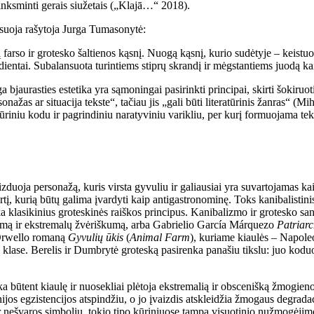
 linksminti gerais siužetais („Klajā…“ 2018).
nsuoja rašytoja Jurga Tumasonytė:
so ir grotesko šaltienos kąsnį. Nuogą kąsnį, kurio sudėtyje – keistuolis 
gredientai. Subalansuota turintiems stiprų skrandį ir mėgstantiems juodą
 bjaurasties estetika yra sąmoningai pasirinkti principai, skirti šokiruot
rsonažas ar situacija tekste“, tačiau jis „gali būti literatūrinis žanras“ 
ratūriniu kodu ir pagrindiniu naratyviniu varikliu, per kurį formuojama tek
aizduoja personažą, kuris virsta gyvuliu ir galiausiai yra suvartojamas k
atirtį, kurią būtų galima įvardyti kaip antigastronominę. Toks kanibalis
inka klasikinius groteskinės raiškos principus. Kanibalizmo ir grotesko s
umą ir ekstremalų žvėriškumą, arba Gabrielio García Márquezo
Patriar
 Orwello romaną
Gyvulių ūkis
(
Animal Farm
), kuriame kiaulės – Napoleo
 klase. Berelis ir Dumbrytė groteską pasirenka panašiu tikslu: juo koduoj
nka būtent kiaulę ir nuosekliai plėtoja ekstremalią ir obscenišką žmogi
os egzistencijos atspindžiu, o jo įvaizdis atskleidžia žmogaus degradaci
nešvaros simboliu, tokio tipo kūriniuose tampa visuotinio nužmogėjimo