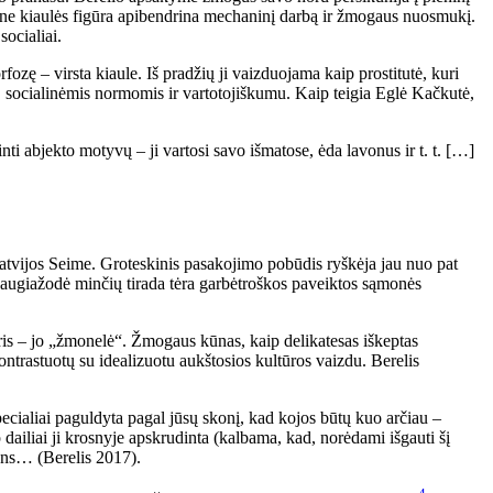
ne kiaulės figūra apibendrina mechaninį darbą ir žmogaus nuosmukį.
ocialiai.
fozę – virsta kiaule. Iš pradžių ji vaizduojama kaip prostitutė, kuri
socialinėmis normomis ir vartotojiškumu. Kaip teigia Eglė Kačkutė,
ti abjekto motyvų – ji vartosi savo išmatose, ėda lavonus ir t. t. […]
atvijos Seime. Groteskinis pasakojimo pobūdis ryškėja jau nuo pat
daugiažodė minčių tirada tėra garbėtroškos paveiktos sąmonės
eris – jo „žmonelė“. Žmogaus kūnas, kaip delikatesas iškeptas
ntrastuotų su idealizuotu aukštosios kultūros vaizdu. Berelis
ecialiai paguldyta pagal jūsų skonį, kad kojos būtų kuo arčiau –
p dailiai ji krosnyje apskrudinta (kalbama, kad, norėdami išgauti šį
dens… (Berelis 2017).