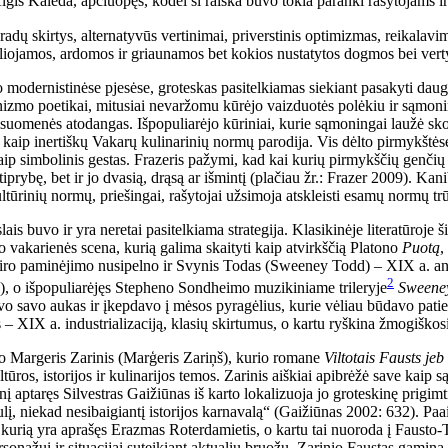
lgis Kalėda, apčiuopęs, kodėl ši raiška buvo tokia paranki rašytojams 
dų skirtys, alternatyvūs vertinimai, priverstinis optimizmas, reikalavim
aliojamos, ardomos ir griaunamos bet kokios nustatytos dogmos bei vert
 modernistinėse pjesėse, groteskas pasitelkiamas siekiant pasakyti daugi
zmo poetikai, mitusiai nevaržomu kūrėjo vaizduotės polėkiu ir sąmonin
visuomenės atodangas. Išpopuliarėjo kūriniai, kurie sąmoningai laužė skon
ir kaip inertiškų Vakarų kulinarinių normų parodija. Vis dėlto pirmykš
p simbolinis gestas. Frazeris pažymi, kad kai kurių pirmykščių genčių ri
tiprybę, bet ir jo dvasią, drąsą ar išmintį (plačiau žr.: Frazer 2009). Kan
tūrinių normų, priešingai, rašytojai užsimoja atskleisti esamų normų tr
is buvo ir yra neretai pasitelkiama strategija. Klasikinėje literatūroje š
o vakarienės scena, kurią galima skaityti kaip atvirkščią Platono
Puotą
,
iro paminėjimo nusipelno ir Svynis Todas (Sweeney Todd) – XIX a. angl
2
), o išpopuliarėjęs Stepheno Sondheimo muzikiniame trileryje
Sweeney
davo savo aukas ir įkepdavo į mėsos pyragėlius, kurie vėliau būdavo pa
– XIX a. industrializaciją, klasių skirtumus, o kartu ryškina žmogiškosi
rtino Margeris Zarinis (Marģeris Zariņš), kurio romane
Viltotais Fausts je
tūros, istorijos ir kulinarijos temos. Zarinis aiškiai apibrėžė save kaip s
į aptaręs Silvestras Gaižiūnas iš karto lokalizuoja jo groteskinę prigimt
žiulį, niekad nesibaigiantį istorijos karnavalą“ (Gaižiūnas 2002: 632). Paa
s, kurią yra aprašęs Erazmas Roterdamietis, o kartu tai nuoroda į Fausto-
personažui ir situacijai suteikiant aktualių bruožų. Zarinio Faustas gam