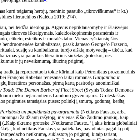
ir pavojinga cenzoriams
:
as kurti teigiamą herojų, meninio pasaulio „tikroviškumas“ ir kt.)
ybinės hierarchijos (Kalėda 2019: 274).
au, nei leidžia ideologija. Atgavus nepriklausomybę ir išlaisvėjus
gais tikrovės iškraipymais, kaleidoskopinėmis prasmėmis ir
io, etiketo, estetikos ir moralės tabu. Vienas ryškiausių šios
tėse bendruomenėse kanibalizmas, pasak Jameso George’o Frazerio,
tualai, susiję su kanibalizmu, turėjo aiškią motyvaciją – tikėta, kad
ibalizmas yra parankus literatūrinis siužetas groteskui, nes
ūkumus ir jų neveiksnumą, iliuzinę prigimtį.
ią tradiciją reprezentuoja tokie kūriniai kaip Petronijaus prozometrinis
 bei François Rabelais renesanso laikų romanas
Gargantiua ir
ų literatūros personažas, pirmą kartą pasirodęs anonimiškai
 Todd: The Demon Barber of Fleet Street
(Svynis Todas: Demonas
tiekiami nieko neįtariantiems Londono gyventojams. Groteskiškas
os prigimties tamsiąsias puses: polinkį į smurtą, godumą, kerštą.
b Pārlabota un papildināta pavārgrāmata
(Netikras Faustas, arba
ąmoningai žaidžiantį rašytoją, ir vienas iš šio žaidimo įrankių, kaip
į („Kaip tikrame groteske ‚Netikrame Fauste..‘ į akis krinta globaliniai
iškėja, kad netikras Faustas yra patiekalas, pavadintas pagal tą patį
Trampedacho netikrumą, suklastotą jo prigimtį, kitaip tariant,
ina žmonių naikinimo preparatą T–1, o jo oponentas Christopheris