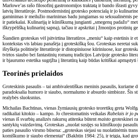
Marlowe’as rašo filosofinį gastronomijos traktatą ir bando išrasti gy
latvių literatūroje. Postmodernistinį grotesko potencialą ir jo kulinar
gaminimas ir meilužio marinimas badu jungiamas su seksualinėmis perve
ir patiekalai. Kulinariją ir kūniškumą jungianti „smegenų padažo“ metaf
iškrypėlišką kulinarinį sapną), tačiau ir apskritai į žmonijos protinių 
Šiandien groteskas vėl įsitvirtina literatūros „meniu“ kaip estetinis ir e
kontekstas vis labiau panašėja į groteskišką šou. Groteskas neretai suk
išryškėja politinėje literatūroje ir distopiniuose kūriniuose, kur grot
tvirtos siaubo bei fantastinių romanų tradicijos Latvijoje grotesko lit
ir bjaurumo estetika sugrįžta į literatūrą kaip būdas kritiškai apmąstyt
Teorinės prielaidos
Groteskinis pasaulis – tai ambivalentiškas meninis pasaulis, kuriame 
paradoksalia humoro ir siaubo, normalumo ir absurdo simbioze. Šis stili
realybės sluoksnius.
Michailas Bachtinas, vienas žymiausių grotesko teoretikų greta Wolfgang
radikaliai kitokio – kampo. Jo chrestomatinis veikalas
Rabelais ir jo 
vienas iš svarbių analizės rakursų atitenka būtent
maisto
groteskinei ra
santykių vaizdavimą. Groteskas „nuolat susijęs su kūniškuoju pasauliu, 
paties pasaulio virsmo būsena: „groteskas siejasi su nuolatinėmis tran
komiškumo ir siaubo elementai“ (Bakhtin 1984: 25), ir teigia, kad grote