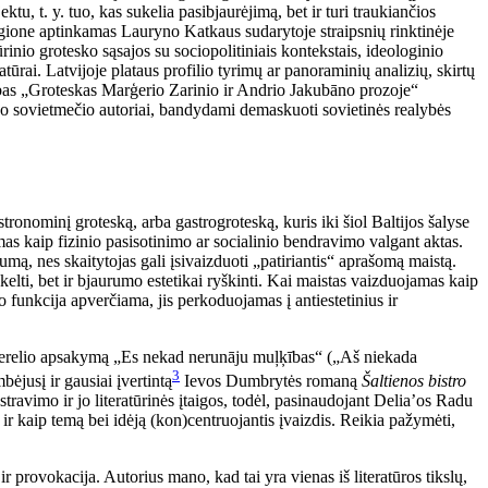
tu, t. y. tuo, kas sukelia pasibjaurėjimą, bet ir turi traukiančios
regione aptinkamas Lauryno Katkaus sudarytoje straipsnių rinktinėje
tūrinio grotesko sąsajos su sociopolitiniais kontekstais, ideologinio
ratūrai. Latvijoje plataus profilio tyrimų ar panoraminių analizių, skirtų
arbas „Groteskas Marģerio Zarinio ir Andrio Jakubāno prozoje“
o sovietmečio autoriai, bandydami demaskuoti sovietinės realybės
ronominį groteską, arba gastrogroteską, kuris iki šiol Baltijos šalyse
mas kaip fizinio pasisotinimo ar socialinio bendravimo valgant aktas.
umą, nes skaitytojas gali įsivaizduoti „patiriantis“ aprašomą maistą.
kelti, bet ir bjaurumo estetikai ryškinti. Kai maistas vaizduojamas kaip
to funkcija apverčiama, jis perkoduojamas į antiestetinius ir
nčio Berelio apsakymą „Es nekad nerunāju muļķības“ („Aš niekada
3
ėjusį ir gausiai įvertintą
Ievos Dumbrytės romaną
Šaltienos bistro
ravimo ir jo literatūrinės įtaigos, todėl, pasinaudojant Delia’os Radu
ir kaip temą bei idėją (kon)centruojantis įvaizdis. Reikia pažymėti,
r provokacija. Autorius mano, kad tai yra vienas iš literatūros tikslų,