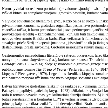
socialinius barjerus. Šį aspektą ypač ryškino komizmo formų tyrėjas A
Normatyviniai socrealizmo postulatai (privalomos „juodų“ – „baltų“ pra
ryškiai kirtosi su nereglamentuojamu grotesko pasauliu, kuriame vart
Vėlyvojo sovietmečio literatūroje, pvz., Kazio Sajos ar Juozo Glinskio
privalomiems kanonams, groteskas organiškai pasitarnavo postmoderni
chaotiška raiška, ir kartu pretendavusiai į save perinterpretuojančios 
provokacijos aspektų – kanibalizmo tema, kuri gali būti traktuojama 
nebuvo vien smurto išraiška ar barbariškas veiksmas ir funkcionavo kai
suvalgius priešo širdį ar kepenis įmanoma „įsisavinti“ ne tik jo fizinę s
destabilizuoja įprastą suvokimą. Grotesku nesiekiama sukurti naujų kul
Gastronomijos panaudojimas literatūroje satyros, pikareskos, farso tiksla
nuotykių romanas
Satyrikonas
(I a.), kuriame svarbiausia Trimalchion
Pantagriuelis
(1532–1534). Šioje gastronominio grotesko gretoje atsk
publikuotame romane
The String of Pearls
(Perlų vėrinys, 1846–1847
kirpėjas iš Fleet gatvės, 1979). Legendinis skerdikas kirpėjas sumal
kanibalizmo motyvas užaštrina ano meto Anglijos socialines aktualijas 
Latvių literatūroje groteskinę raišką ir jos sankabą su kulinarija įtvi
Pataisyta ir papildyta patiekalų knyga, 1973) užtikrintai kryžiuojasi kul
rodo ir romano pavadinimas, yra kulinarinių aliuzijų sluoksnis. Šį kūrin
būties prieštaravimai ir kontrastai [...]“) ir vertina šį romaną „lyg did
principą kaip ir „netikras zuikis“, – tai dervoje svilinta Brabanto anti
universalaus archetipo perkėlimą iš klasikinės į dabartinę literatūrą, 