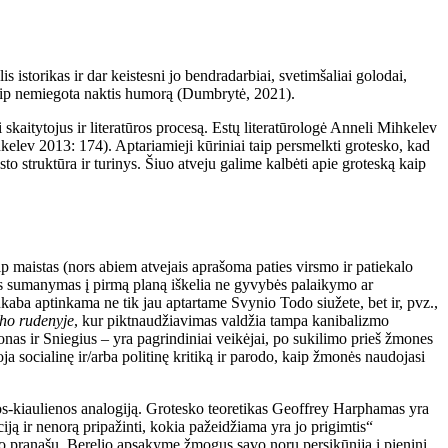
istorikas ir dar keistesni jo bendradarbiai, svetimšaliai golodai,
 kaip nemiegota naktis humorą (Dumbrytė, 2021).
i skaitytojus ir literatūros procesą. Estų literatūrologė Anneli Mihkelev
(Mihkelev 2013: 174). Aptariamieji kūriniai taip persmelkti grotesko, kad
sto struktūra ir turinys. Šiuo atveju galime kalbėti apie groteską kaip
aip maistas (nors abiem atvejais aprašoma paties virsmo ir patiekalo
tinis sumanymas į pirmą planą iškelia ne gyvybės palaikymo ar
ankaba aptinkama ne tik jau aptartame Svynio Todo siužete, bet ir, pvz.,
cho rudenyje
, kur piktnaudžiavimas valdžia tampa kanibalizmo
nas ir Sniegius – yra pagrindiniai veikėjai, po sukilimo prieš žmones
a socialinę ir/arba politinę kritiką ir parodo, kaip žmonės naudojasi
enos-kiaulienos analogiją. Grotesko teoretikas Geoffrey Harphamas yra
ją ir nenorą pripažinti, kokia pažeidžiama yra jo prigimtis“
 pranašu. Berelio apsakyme žmogus savo noru persikūnija į pieninį