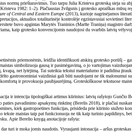
ius normų prieštaravimus. Tuo tarpu Julia Kristeva groteską sieja su abjek
ų (Kristeva 1982: 1–2). Plačiausias žvilgsnis į grotesko apraiškas mūsų 
ture of Central and Eastern Europe
(2013), kurioje nagrinėjamos
litera
etacijos, aktualios totalitarinėje kontrolėje egzistavusiai sovietinei lite
niversitete buvo apgintas Marytės Traninios (Marīte Traniņa) magistro d
ama, kaip grotesko konvencijomis naudojosi du svarbūs latvių vėlyvoj
inėmis priemonėmis, leidžia identifikuoti atskirą grotesko porūšį – gast
se maistas simbolizuoja gausą ir pasimėgavimą, o jo vartojimas vaizduoja
 kvapą, net lytėjimą. Tai suteikia tekstui materialumo ir padidina įtrauk
 dėlto gastronominiai vaizdiniai gali būti naudojami ne tik malonumui su
į diskomfortą ir provokuoja pasibjaurėjimą. Groteskiškuose tekstuose mais
 tonacija ir intencija tipologiškai artimus kūrinius: latvių rašytojo Gu
to paties pavadinimo apsakymų rinktinę (Berelis 2018), ir plačiai nuskamb
nes, kiek gastropoetines funkcijas, prisideda prie kūrinio siužeto konst
tekste maistas taip pat funkcionuoja ne tik kaip turinio papildinys, bet 
esku. Apie Berelio knygą anotacijoje rašyta:
dar turi ir moka jomis naudotis. Vyraujanti intonacija – aršus groteskas i