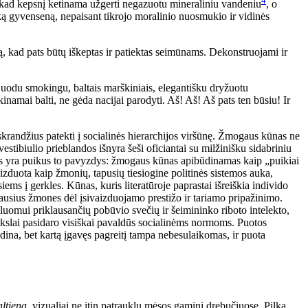
4
, kad kepsnį ketinama užgerti negazuotu mineraliniu vandeniu
, o
sveiką gyvenseną, nepaisant tikrojo moralinio nuosmukio ir vidinės
ą, kad pats būtų iškeptas ir patiektas seimūnams. Dekonstruojami ir
juodu smokingu, baltais marškiniais, elegantišku dryžuotu
inamai balti, ne gėda nacijai parodyti. Aš! Aš! Aš pats ten būsiu! Ir
 jų skrandžius patekti į socialinės hierarchijos viršūnę. Žmogaus kūnas ne
estibiulio prieblandos išnyra šeši oficiantai su milžinišku sidabriniu
tatos yra puikus to pavyzdys: žmogaus kūnas apibūdinamas kaip „puikiai
aizduota kaip žmonių, tapusių tiesiogine politinės sistemos auka,
ems į gerkles. Kūnas, kuris literatūroje paprastai išreiškia individo
usius žmones dėl įsivaizduojamo prestižo ir tariamo pripažinimo.
 luomui priklausančių pobūvio svečių ir šeimininko riboto intelekto,
tikslai pasidaro visiškai pavaldūs socialinėms normoms. Puotos
dina, bet kartą įgavęs pagreitį tampa nebesulaikomas, ir puota
altieną
, vizualiai ne itin patrauklų mėsos gaminį drebučiuose. Pilka,