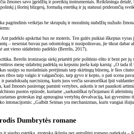
rčia žmones savo įgeidžių ir poreikių instrumentais. Reikšminga detalė
to polinkį į išorinį blizgesį, formalią estetiką ir jų statusui priderančią 
oška pagrindinis veikėjas be skrupulų ir moralinių stabdžių nužudo žmon
siems:
nt padėklo apskritai bus ne moteris. Ten gulės puikiai iškeptas vyras 
tų – neseniai buvau pas odontologą ir nusipoliravau, jie tikrai dabar ak
ant vieno sidabrinio padėklo (Berelis, 2017).
ritika. Berelis ironizuoja siekį priartėti prie politinio elito ir bent per
entūros menę sidabrinį padėklą su kepsniu įneša kaip karstą: „O tada iš v
as susijęs su nuolatiniais perėjimais tarp skirtingų būsenų, ir šios ci
os ribos tarp valgio ir valgančiojo, tarp gyvo ir kepto, o pati scena pav
r paradoksalų narcisizmą, kuris juos verčia savanoriškai lįsti valdantiesi
kad žmonės pasirengę paminti vertybes, aukotis ir net paaukoti artimia
chiono puotos epizode, kuriame „sarkastiškai tyčiojamasi iš atleistinių
 kuriamas groteskas irgi apnuogina vertybių devalvaciją, kai gyvenimo 
sko intonacijomis: „Galbūt Seimas yra mechanizmas, kuris vangiai išsiju
idrodis Dumbrytės romane
r siaubo estetika, groteską įkūnija per antraštinį romano patiekalą –
š