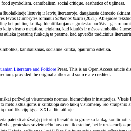
food symbolism, cannibalism, social critique, aesthetics of ugliness.
a šiuolaikinėje lietuvių ir latvių literatūroje, daugiausia dėmesio skir
torės Ievos Dumbrytės romanui
Šaltienos bistro
(2021). Abiejuose tekstuo
nę bei politinę kritiką. Identifikuojamas grotesko porūšis – gastronomini
o kaip virsmo metafora, teigiama, kad kiaulės ir mėsos simbolika šiuose
s atlieka įprastinę funkciją ta prasme, kad apverčia tradicinius literatūr
to simbolika, kanibalizmas, socialinė kritika, bjaurumo estetika.
thuanian Literature and Folklore
Press. This is an Open Access article di
medium, provided the original author and source are credited.
iškai peržvelgti visuomenės normas, hierarchijas ir institucijas. Visais lit
 to meto aktualijoms ir kritikuoja savo laikų visuomenę. Šio straipsnio ana
ų modifikacijų įgyja XXI a. literatūroje.
erta pateikti atožvalgą į istorinį literatūrinio grotesko lauką, kontūruoti 
 kūrybą, groteskas sovietmečiu buvo ne tik estetinė, bet ir rezistencijos p