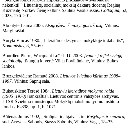
nekenkti!“: Lituanistę, socialinių mokslų daktarę docentę Reginą
Kuzmaitę-Norkevičienę kalbina Saulius Vasiliauskas,
Colloquia
, 52,
2023, 176–201.
Abraitytė Laima 2006.
Atsigręžus: iš mokytojos užrašų
, Vilnius:
Margi raštai.
Auryla Vincas 1980. „Literatūros dėstymas mokykloje ir dabartis“,
Komunistas
, 8, 55–60.
Bourdieu Pierre, Wacquant Loïc J. D. 2003.
Įvadas į refleksyviąją
sociologiją
, iš anglų k. vertė Vilija Poviliūnienė, Vilnius: Baltos
lankos.
Bruzgelevičienė Ramutė 2008.
Lietuvos švietimo kūrimas 1988–
1997
, Vilnius: Sapnų sala.
Bukauskienė Teresė 1984.
Lietuvių literatūros mokymo raida
(1905–1970)
[rankraštis], Lietuvos centrinis valstybės archyvas,
LTSR Švietimo ministerijos Mokyklų mokslinio tyrimo instituto
fondas, R-898, ap. 1, b. 1071.
Būtėnas Julius 1992, „Smūgiai ir atgaiva“, in:
Rašytojas ir cenzūra
,
sud. Arvydas Sabonis, Stasys Sabonis, Vilnius: Vaga, 18–35.