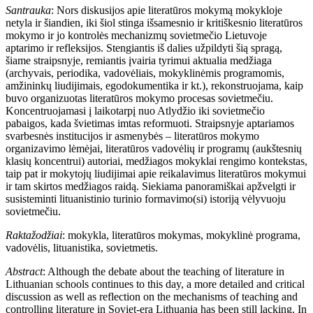
Santrauka
:
Nors diskusijos apie literatūros mokymą mokykloje
netyla ir šiandien, iki šiol stinga išsamesnio ir kritiškesnio literatūros
mokymo ir jo kontrolės mechanizmų sovietmečio Lietuvoje
aptarimo ir refleksijos. Stengiantis iš dalies užpildyti šią spragą,
šiame straipsnyje, remiantis įvairia tyrimui aktualia medžiaga
(archyvais, periodika, vadovėliais, mokyklinėmis programomis,
amžininkų liudijimais, egodokumentika ir kt.), rekonstruojama, kaip
buvo organizuotas literatūros mokymo procesas sovietmečiu.
Koncentruojamasi į laikotarpį nuo Atlydžio iki sovietmečio
pabaigos, kada švietimas imtas reformuoti. Straipsnyje aptariamos
svarbesnės institucijos ir asmenybės – literatūros mokymo
organizavimo lėmėjai, literatūros vadovėlių ir programų (aukštesnių
klasių koncentrui) autoriai, medžiagos mokyklai rengimo kontekstas,
taip pat ir mokytojų liudijimai apie reikalavimus literatūros mokymui
ir tam skirtos medžiagos raidą. Siekiama panoramiškai apžvelgti ir
susisteminti lituanistinio turinio formavimo(si) istoriją vėlyvuoju
sovietmečiu.
Raktažodžiai
:
mokykla, literatūros mokymas, mokyklinė programa,
vadovėlis, lituanistika, sovietmetis.
Abstract
: Although the debate about the teaching of literature in
Lithuanian schoo
ls continues to this day, a more detailed and critical
discussion as well as reflection on the mechanisms of teaching and
controlling literature in Soviet-era Lithuania has been still lacking. In