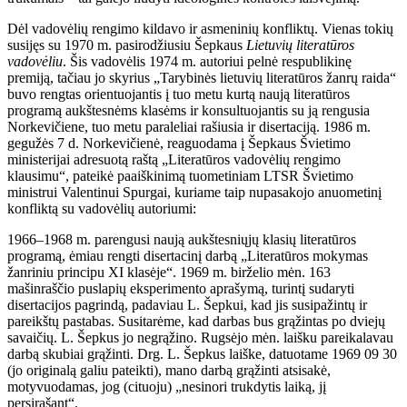
Dėl vadovėlių rengimo kildavo ir asmeninių konfliktų. Vienas tokių
susijęs su 1970 m. pasirodžiusiu Šepkaus
Lietuvių literatūros
vadovėliu
. Šis vadovėlis 1974 m. autoriui pelnė respublikinę
premiją, tačiau jo skyrius „Tarybinės lietuvių literatūros žanrų raida“
buvo rengtas orientuojantis į tuo metu kurtą naują literatūros
programą aukštesnėms klasėms ir konsultuojantis su ją rengusia
Norkevičiene, tuo metu paraleliai rašiusia ir disertaciją. 1986 m.
gegužės 7 d. Norkevičienė, reaguodama į Šepkaus Švietimo
ministerijai adresuotą raštą „Literatūros vadovėlių rengimo
klausimu“, pateikė paaiškinimą tuometiniam LTSR Švietimo
ministrui Valentinui Spurgai, kuriame taip nupasakojo anuometinį
konfliktą su vadovėlių autoriumi:
1966–1968 m. parengusi naują aukštesniųjų klasių literatūros
programą, ėmiau rengti disertacinį darbą „Literatūros mokymas
žanriniu principu XI klasėje“. 1969 m. birželio mėn. 163
mašinraščio puslapių eksperimento aprašymą, turintį sudaryti
disertacijos pagrindą, padaviau L. Šepkui, kad jis susipažintų ir
pareikštų pastabas. Susitarėme, kad darbas bus grąžintas po dviejų
savaičių. L. Šepkus jo negrąžino. Rugsėjo mėn. laišku pareikalavau
darbą skubiai grąžinti. Drg. L. Šepkus laiške, datuotame 1969 09 30
(jo originalą galiu pateikti), mano darbą grąžinti atsisakė,
motyvuodamas, jog (cituoju) „nesinori trukdytis laiką, jį
persirašant“.