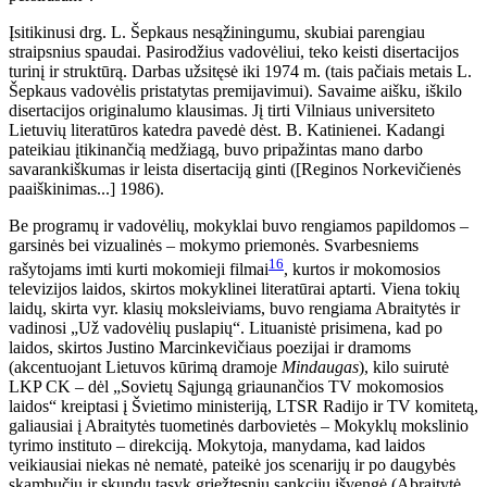
Įsitikinusi drg. L. Šepkaus nesąžiningumu, skubiai parengiau
straipsnius spaudai. Pasirodžius vadovėliui, teko keisti disertacijos
turinį ir struktūrą. Darbas užsitęsė iki 1974 m. (tais pačiais metais L.
Šepkaus vadovėlis pristatytas premijavimui). Savaime aišku, iškilo
disertacijos originalumo klausimas. Jį tirti Vilniaus universiteto
Lietuvių literatūros katedra pavedė dėst. B. Katinienei. Kadangi
pateikiau įtikinančią medžiagą, buvo pripažintas mano darbo
savarankiškumas ir leista disertaciją ginti ([Reginos Norkevičienės
paaiškinimas...] 1986).
Be programų ir vadovėlių, mokyklai buvo rengiamos papildomos –
garsinės bei vizualinės – mokymo priemonės. Svarbesniems
16
rašytojams imti kurti mokomieji filmai
, kurtos ir mokomosios
televizijos laidos, skirtos mokyklinei literatūrai aptarti. Viena tokių
laidų, skirta vyr. klasių moksleiviams, buvo rengiama Abraitytės ir
vadinosi „Už vadovėlių puslapių“. Lituanistė prisimena, kad po
laidos, skirtos Justino Marcinkevičiaus poezijai ir dramoms
(akcentuojant Lietuvos kūrimą dramoje
Mindaugas
), kilo suirutė
LKP CK – dėl „Sovietų Sąjungą griaunančios TV mokomosios
laidos“ kreiptasi į Švietimo ministeriją, LTSR Radijo ir TV komitetą,
galiausiai į Abraitytės tuometinės darbovietės – Mokyklų mokslinio
tyrimo instituto – direkciją. Mokytoja, manydama, kad laidos
veikiausiai niekas nė nematė, pateikė jos scenarijų ir po daugybės
skambučių ir skundų tąsyk griežtesnių sankcijų išvengė (Abraitytė