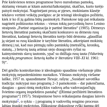
Prie kiekvienos temos programose buvo nurodomas pamokų,
skiriamų vienam ar kitam autoriui/laikotarpiui, skaičius, kurio turėjo
paisyti mokytojai. Nagrinėjant prozą ar pjeses, mokiniams klasėje
tekdavo vertinti veikėjų poelgius: ar jie teisingi ideologijos požiūriu,
kiek ir ko iš jų galima būtų pasimokyti. Pamokose taip pat reikalauta
nagrinėti politizuotus tekstus – vienas tokių pavyzdinių buvo Lenino
straipsnis „Partinė organizacija ir partinė literatūra“ (1905). Dėmesys
lietuvių literatūrai pamokų skaičiumi konkuravo su dėmesiu rusų
literatūrai, kadangi lietuvių literatūra turėjo būti dėstoma „glaudžiai
ją siejant su rusų klasikine ir tarybine literatūra, atkreipiant mokinių
dėmesį į tai, kad nuo pirmųjų rašto paminklų (metraščių, kronikų,
statutų...) lietuvių tautą artimai siejo draugystės ryšiai su
kaimyninėmis slavų tautomis, ypač su didžiąja rusų tauta (
Vidurinių
mokyklų programos
:
lietuvių kalba ir literatūra VIII–XI kl.
1961:
9)“.
Dėl griežto kontroliavimo ir ideologinio spaudimo viešumoje plito
mokytojų nepasitenkinimo nuotaikos. Vilniaus mokytojų viešame
laiške, 1957 m. spausdintame
Tiesoje
, rašyta: „Susidarė savotiška
tradicija: nukrypai nuo programų 2–3 pamokomis – dar pakenčiama,
daugiau – gausi rimtą mokyklos vadovų arba vadovaujančiųjų
švietimo organų inspektūros pastabą“ ([Rimtai peržiūrėti literatūros
programas“] 1957). Straipsniuose buvo reikalaujama daugiau laisvės
7
mokytojui
, o sykiu – į programų ir vadovėlių rengimo procesus
labiau įtraukti mokytojus. Išlikusiose diskusijose ryški įtampa dėl