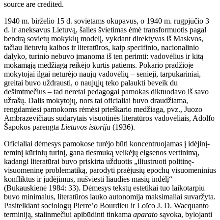
source are credited.
1940 m. birželio 15 d. sovietams okupavus, o 1940 m. rugpjūčio 3
d. ir aneksavus Lietuvą, šalies švietimas ėmė transformuotis pagal
bendrą sovietų mokyklų modelį, vykdant direktyvas iš Maskvos,
tačiau lietuvių kalbos ir literatūros, kaip specifinio, nacionalinio
dalyko, turinio nebuvo įmanoma iš ten perimti: vadovėlius ir kitą
mokamąją medžiagą reikėjo kurtis patiems. Pokario pradžioje
mokytojai ilgai neturėjo naujų vadovėlių – senieji, tarpukariniai,
greitai buvo uždrausti, o naujųjų teko palaukti beveik du
dešimtmečius – tad neretai pedagogai pamokas diktuodavo iš savo
užrašų. Dalis mokytojų, nors tai oficialiai buvo draudžiama,
rengdamiesi pamokoms rėmėsi prieškario medžiaga, pvz., Juozo
Ambrazevičiaus sudarytais visuotinės literatūros vadovėliais, Adolfo
Šapokos parengta
Lietuvos istorija
(1936).
Oficialiai dėmesys pamokose turėjo būti koncentruojamas į idėjinį-
teminį kūrinių turinį, gana tiesmuką veikėjų elgsenos vertinimą,
kadangi literatūrai buvo priskirta užduotis „iliustruoti politinę-
visuomeninę problematiką, parodyti praėjusių epochų visuomeninius
konfliktus ir judėjimus, nušviesti liaudies masių indėlį“
(Bukauskienė 1984: 33). Dėmesys tekstų estetikai tuo laikotarpiu
buvo minimalus, literatūros lauko autonomija maksimaliai suvaržyta.
Pasitelkiant sociologų Pierre’o Bourdieu ir Loïco J. D. Wacquanto
terminiją, stalinmečiui apibūdinti tinkama
aparato
sąvoka, bylojanti