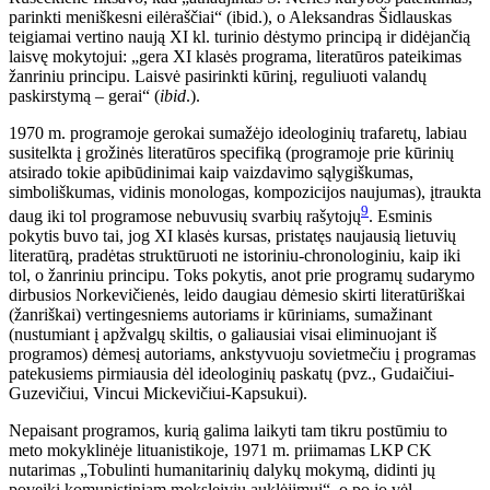
parinkti meniškesni eilėraščiai“ (ibid.), o Aleksandras Šidlauskas
teigiamai vertino naują XI kl. turinio dėstymo principą ir didėjančią
laisvę mokytojui: „gera XI klasės programa, literatūros pateikimas
žanriniu principu. Laisvė pasirinkti kūrinį, reguliuoti valandų
paskirstymą – gerai“ (
ibid
.).
1970 m. programoje gerokai sumažėjo ideologinių trafaretų, labiau
susitelkta į grožinės literatūros specifiką (programoje prie kūrinių
atsirado tokie apibūdinimai kaip vaizdavimo sąlygiškumas,
simboliškumas,
vidinis monologas,
kompozicijos naujumas), įtraukta
9
daug iki tol programose nebuvusių svarbių rašytojų
. Esminis
pokytis buvo tai, jog XI klasės kursas, pristatęs naujausią lietuvių
literatūrą, pradėtas struktūruoti ne istoriniu-chronologiniu, kaip iki
tol, o žanriniu principu. Toks pokytis, anot prie programų sudarymo
dirbusios Norkevičienės, leido daugiau dėmesio skirti literatūriškai
(žanriškai) vertingesniems autoriams ir kūriniams, sumažinant
(nustumiant į apžvalgų skiltis, o galiausiai visai eliminuojant iš
programos) dėmesį autoriams, ankstyvuoju sovietmečiu į programas
patekusiems pirmiausia dėl ideologinių paskatų (pvz., Gudaičiui-
Guzevičiui, Vincui Mickevičiui-Kapsukui).
Nepaisant programos, kurią galima laikyti tam tikru postūmiu to
meto mokyklinėje lituanistikoje, 1971 m. priimamas LKP CK
nutarimas „Tobulinti humanitarinių dalykų mokymą, didinti jų
poveikį komunistiniam moksleivių auklėjimui“, o po jo vėl