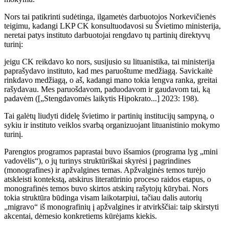
Nors tai patikrinti sudėtinga, ilgametės darbuotojos Norkevičienės
teigimu, kadangi LKP CK konsultuodavosi su Švietimo ministerija,
neretai patys instituto darbuotojai rengdavo tų partinių direktyvų
turinį:
jeigu CK reikdavo ko nors, susijusio su lituanistika, tai ministerija
paprašydavo instituto, kad mes paruoštume medžiagą. Savickaitė
rinkdavo medžiagą, o aš, kadangi mano tokia lengva ranka, greitai
rašydavau. Mes paruošdavom, paduodavom ir gaudavom tai, ką
padavėm ([„Stengdavomės laikytis Hipokrato...] 2023: 198).
Tai galėtų liudyti didelę švietimo ir partinių institucijų sampyną, o
sykiu ir instituto veiklos svarbą organizuojant lituanistinio mokymo
turinį.
Parengtos programos paprastai buvo išsamios (programa lyg „mini
vadovėlis“), o jų turinys struktūriškai skyrėsi į pagrindines
(monografines) ir apžvalgines temas. Apžvalginės temos turėjo
atskleisti kontekstą, atskirus literatūrinio proceso raidos etapus, o
monografinės temos buvo skirtos atskirų rašytojų kūrybai. Nors
tokia struktūra būdinga visam laikotarpiui, tačiau dalis autorių
„migravo“ iš monografinių į apžvalgines ir atvirkščiai: taip skirstyti
akcentai, dėmesio konkretiems kūrėjams kiekis.