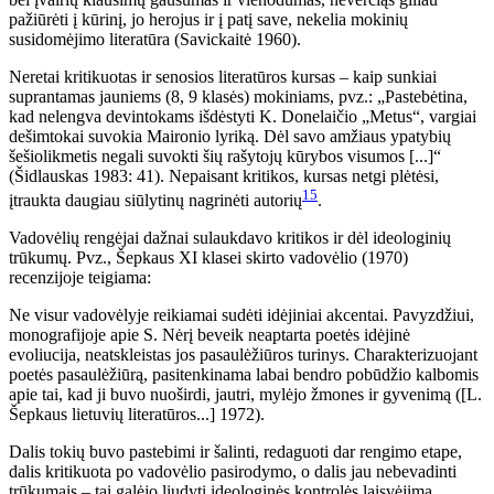
pažiūrėti į kūrinį, jo herojus ir į patį save, nekelia mokinių
susidomėjimo literatūra (Savickaitė 1960).
Neretai kritikuotas ir senosios literatūros kursas – kaip sunkiai
suprantamas jauniems (8, 9 klasės) mokiniams, pvz.: „Pastebėtina,
kad nelengva devintokams išdėstyti K. Donelaičio „Metus“, vargiai
dešimtokai suvokia Maironio lyriką. Dėl savo amžiaus ypatybių
šešiolikmetis negali suvokti šių rašytojų kūrybos visumos [...]“
(Šidlauskas 1983: 41). Nepaisant kritikos, kursas netgi plėtėsi,
15
įtraukta daugiau siūlytinų nagrinėti autorių
.
Vadovėlių rengėjai dažnai sulaukdavo kritikos ir dėl ideologinių
trūkumų. Pvz., Šepkaus XI klasei skirto vadovėlio (1970)
recenzijoje teigiama:
Ne visur vadovėlyje reikiamai sudėti idėjiniai akcentai. Pavyzdžiui,
monografijoje apie S. Nėrį beveik neaptarta poetės idėjinė
evoliucija, neatskleistas jos pasaulėžiūros turinys. Charakterizuojant
poetės pasaulėžiūrą, pasitenkinama labai bendro pobūdžio kalbomis
apie tai, kad ji buvo nuoširdi, jautri, mylėjo žmones ir gyvenimą ([L.
Šepkaus lietuvių literatūros...] 1972).
Dalis tokių buvo pastebimi ir šalinti, redaguoti dar rengimo etape,
dalis kritikuota po vadovėlio pasirodymo, o dalis jau nebevadinti
trūkumais – tai galėjo liudyti ideologinės kontrolės laisvėjimą.