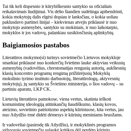
Tai tik keli drąsesnio ir kūrybiškesnio santykio su oficialiais
reikalavimais liudijimai. Vis dėlto šiandien sudėtinga apibendrinti,
kokia mokytojų dalis elgėsi drąsiau ir lanksčiau, o kokia uoliau
paklusdavo partinei linijai – kiekvienas atvejis priklausė ir nuo
mokytojo asmenybės, santykio su mokiniais, ir nuo laikotarpio,
mokyklos ir jos vadovų, palankiau susiklosčiusių aplinkybių.
Baigiamosios pastabos
Literatūros mokymo(si) turinys sovietmečio Lietuvos mokykloje
smarkiai priklausė nuo konkrečių švietimo lauke aktyviau veikusių
asmenybių (vadovėlius, chrestomatijas rengusių autorių, aukštesnių
klasių koncentro programų rengimą prižiūrėjusių Mokyklų
mokslinio tyrimo instituto darbuotojų, literatūrologų, aktyvesnių
mokytojų), jų santykio su Švietimo ministerija, o šios vadovų – su
partiniu aparatu, LKP CK.
Lietuvių literatūros pamokose, viena vertus, skatinta ieškoti
komunistinę ideologiją atitinkančių liaudiškumo, klasių kovos,
ateizmo, sovietinio patriotizmo aspektų kūriniuose, kita vertus, jau
nuo Atlydžio ėmė didėti dėmesys ir kūrinių meniniams bruožams.
Ir vadovėliai (pasirodę tik Atlydžiu), ir mokyklinės programos
vėlyvuoju sovietmečiu sulaukė kritikos dėl perdėto kūrinių