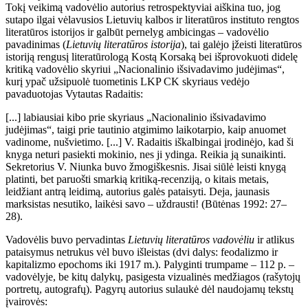
Tokį veikimą vadovėlio autorius retrospektyviai aiškina tuo, jog
sutapo ilgai vėlavusios Lietuvių kalbos ir literatūros instituto rengtos
literatūros istorijos ir galbūt pernelyg ambicingas – vadovėlio
pavadinimas (
Lietuvių literatūros istorija
), tai galėjo įžeisti literatūros
istoriją rengusį literatūrologą Kostą Korsaką bei išprovokuoti didelę
kritiką vadovėlio skyriui „Nacionalinio išsivadavimo judėjimas“,
kurį ypač užsipuolė tuometinis LKP CK skyriaus vedėjo
pavaduotojas Vytautas Radaitis:
[...] labiausiai kibo prie skyriaus „Nacionalinio išsivadavimo
judėjimas“, taigi prie tautinio atgimimo laikotarpio, kaip anuomet
vadinome, nušvietimo. [...] V. Radaitis iškalbingai įrodinėjo, kad ši
knyga neturi pasiekti mokinio, nes ji ydinga. Reikia ją sunaikinti.
Sekretorius V. Niunka buvo žmogiškesnis. Jisai siūlė leisti knygą
platinti, bet paruošti smarkią kritiką-recenziją, o kitais metais,
leidžiant antrą leidimą, autorius galės pataisyti. Deja, jaunasis
marksistas nesutiko, laikėsi savo – uždrausti! (Būtėnas 1992: 27–
28).
Vadovėlis buvo pervadintas
Lietuvių literatūros vadovėliu
ir atlikus
pataisymus netrukus vėl buvo išleistas (dvi dalys: feodalizmo ir
kapitalizmo epochoms iki 1917 m.). Palyginti trumpame – 112 p. –
vadovėlyje, be kitų dalykų, pasigesta vizualinės medžiagos (rašytojų
portretų, autografų). Pagyrų autorius sulaukė dėl naudojamų tekstų
įvairovės: