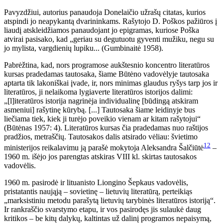
Pavyzdžiui, autorius panaudoja Donelaičio užrašų citatas, kurios
atspindi jo neapykantą dvarininkams. Rašytojo D. Poškos pažiūros į
liaudį atskleidžiamos panaudojant jo epigramas, kuriose Poška
atvirai pasisako, kad „geriau su degutuotu gyventi mužiku, negu su
jo mylista, vargdienių lupiku... (Gumbinaitė 1958).
Pabrėžtina, kad, nors programose aukštesnio koncentro literatūros
kursas pradedamas tautosaka, šiame Būtėno vadovėlyje tautosaka
aptarta tik lakoniškai įvade, ir, nors minimas glaudus ryšys tarp jos ir
literatūros, ji nelaikoma lygiaverte literatūros istorijos dalimi:
„[l]iteratūros istorija nagrinėja individualinę [būdingą atskiram
asmeniui] rašytinę kūrybą. [...] Tautosaka šiame leidinyje bus
liečiama tiek, kiek ji turėjo poveikio vienam ar kitam rašytojui“
(Būtėnas 1957: 4). Literatūros kursas čia pradedamas nuo raštijos
pradžios, metraščių. Tautosakos dalis atsirado vėliau: švietimo
12
ministerijos reikalavimu ją parašė mokytoja Aleksandra Šalčiūtė
–
1960 m. išėjo jos parengtas atskiras VIII kl. skirtas tautosakos
vadovėlis.
1960 m. pasirodė ir lituanisto Liongino Šepkaus vadovėlis,
pristatantis naująją – sovietinę – lietuvių literatūrą, perteikiąs
„marksistiniu metodu parašytą lietuvių tarybinės literatūros istoriją“.
Ir rankraščio svarstymo etapu, ir vos pasirodęs jis sulaukė daug
kritikos – be kitų dalykų, kaltintas už dalinį programos nepaisymą,