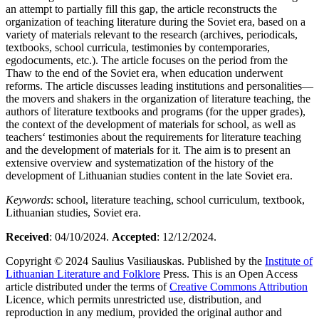
an attempt to partially fill this gap, the article reconstructs the
organization of teaching literature during the Soviet era, based on a
variety of materials relevant to the research (archives, periodicals,
textbooks, school curricula, testimonies by contemporaries,
egodocuments, etc.). The article focuses on the period from the
Thaw to the end of the Soviet era, when education underwent
reforms. The article discusses leading institutions and personalities—
the movers and shakers in the organization of literature teaching, the
authors of literature textbooks and programs (for the upper grades),
the context of the development of materials for school, as well as
teachers‘ testimonies about the requirements for literature teaching
and the development of materials for it. The aim is to present an
extensive overview and systematization of the history of the
development of Lithuanian studies content in the late Soviet era.
Keywords
: school, literature teaching, school curriculum, textbook,
Lithuanian studies, Soviet era.
Received
: 04/10/2024.
Accepted
: 12/12/2024.
Copyright © 2024 Saulius Vasiliauskas. Published by the
Institute of
Lithuanian Literature and Folklore
Press. This is an Open Access
article distributed under the terms of
Creative Commons Attribution
Licence, which permits unrestricted use, distribution, and
reproduction in any medium, provided the original author and