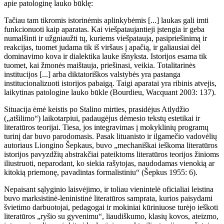
apie patologinę lauko būklę:
Tačiau tam tikromis istorinėmis aplinkybėmis [...] laukas gali imti
funkcionuoti kaip aparatas. Kai viešpataujantieji įstengia ir geba
numalšinti ir užgniaužti tų, kuriems viešpatauja, pasipriešinimą ir
reakcijas, tuomet judama tik iš viršaus į apačią, ir galiausiai dėl
dominavimo kova ir dialektika lauke išnyksta. Istorijos esama tik
tuomet, kai žmonės maištauja, priešinasi, veikia. Totalitarinės
institucijos [...] arba diktatoriškos valstybės yra pastanga
institucionalizuoti istorijos pabaigą. Taigi aparatai yra ribinis atvejis,
laikytinas patologine lauko būkle (Bourdieu, Wacquant 2003: 137).
Situacija ėmė keistis po Stalino mirties, prasidėjus Atlydžio
(„atšilimo“) laikotarpiui, padaugėjus dėmesio tekstų estetikai ir
literatūros teorijai. Tiesa, jos integravimas į mokyklinių programų
turinį dar buvo parodomasis. Pasak lituanisto ir ilgamečio vadovėlių
autoriaus Liongino Šepkaus, buvo „mechaniškai ieškoma literatūros
istorijos pavyzdžių abstrakčiai pateiktoms literatūros teorijos žinioms
iliustruoti, neparodant, ko siekia rašytojas, naudodamas vienokią ar
kitokią priemonę, pavadintas formalistiniu“ (Šepkus 1955: 6).
Nepaisant sąlyginio laisvėjimo, ir toliau vienintelė oficialiai leistina
buvo marksistinė-leninistinė literatūros samprata, kurios paisydami
švietimo darbuotojai, pedagogai ir mokiniai kūriniuose turėjo ieškoti
literatūros „ryšio su gyvenimu“, liaudiškumo, klasių kovos, ateizmo,