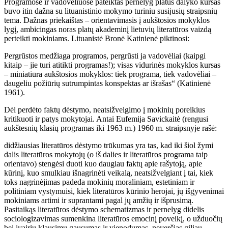
Programose ir vadovėliuose pateiktas pernelyg platus dalyko kursas
buvo itin dažna su lituanistinio mokymo turiniu susijusių straipsnių
tema. Dažnas priekaištas – orientavimasis į aukštosios mokyklos
lygį, ambicingas noras platų akademinį lietuvių literatūros vaizdą
perteikti mokiniams. Lituanistė Bronė Katinienė piktinosi:
Pergrūstos medžiaga programos, pergrūsti ja vadovėliai (kaipgi
kitaip – jie turi atitikti programas!); visas vidurinės mokyklos kursas
– miniatiūra aukštosios mokyklos: tiek programa, tiek vadovėliai –
daugeliu požiūrių sutrumpintas konspektas ar išrašas“ (Katinienė
1961).
Dėl perdėto faktų dėstymo, neatsižvelgimo į mokinių poreikius
kritikuoti ir patys mokytojai. Antai Eufemija Savickaitė (rengusi
aukštesnių klasių programas iki 1963 m.) 1960 m. straipsnyje rašė:
didžiausias literatūros dėstymo trūkumas yra tas, kad iki šiol žymi
dalis literatūros mokytojų (o iš dalies ir literatūros programa taip
orientavo) stengėsi duoti kuo daugiau faktų apie rašytoją, apie
kūrinį, kuo smulkiau išnagrinėti veikalą, neatsižvelgiant į tai, kiek
toks nagrinėjimas padeda mokinių moraliniam, estetiniam ir
politiniam vystymuisi, kiek literatūros kūrinio herojai, jų išgyvenimai
mokiniams artimi ir suprantami pagal jų amžių ir išprusimą.
Pasitaikąs literatūros dėstymo schematizmas ir pernelyg didelis
sociologizavimas sumenkina literatūros emocinį poveikį, o užduočių
bei įvairių klausimų gausumas ir vienodumas, neverčiąs giliau