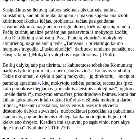
Susipažinus su lietuvių kalbos rašomaisiais darbais, galima
konstatuoti, kad abiturientai daugiau ar mažiau sugeba analizuoti
kūriniuose iškeltas idėjas, problemas, tačiau pasigendama
savarankiškumo, nagrinėjimo originalumo, kiek naujesnių minčių.
Pačių kūrinių analizė perdėm jau pasisavinta iš mokytojo žodžių
arba iš kritikinių
straipsnių. Pvz., Platelių vidurinės mokyklos
abiturientų, nagrinėjančių temą „Tamsaus ir prietaringo kaimo
merginos tragedija „Paskenduolėje“, darbuose randama panašių net
ištisų sakinių ([Mokyklų valdybos inspektoriaus...] 1960).
Be šių dalykų taip pat tikrinta, ar kabinetuose tebekaba Komunistų
partijos lyderių portretai, ar nėra „buržuazinės“ Lietuvos simbolių.
Tokie tikrinimai, o sykiu ir pačių mokyklų – jų direktorių – inicijuoti
2
pamokų aptarimai
, kitų mokytojų stebėtų pamokų recenzijos (pvz,
kaip pamokose diegiamas „mokslinis-ateistinis auklėjimas“, ugdoma
„meilė darbui“), mokymo atmosferą prisodrindavo baimės, kartu dar
labiau apkraudavo ir taip dažnai krūvius viršijusią mokytojų darbo
rutiną: „Ataskaitų ataskaitos, kiekvienos klasės ir kiekvieno
dėstomojo dalyko suvestinės, nuobodžiausi posėdžiai su pabarimais,
įspėjimais, pagraudenimais dėl nepakankamo idėjinio lygio, dėl
kiekvieno dvejeto. Kasdien imi sąsiuvinį po sąsiuvinio, nors akys
lipte limpa“ (Katinienė 2010: 270).