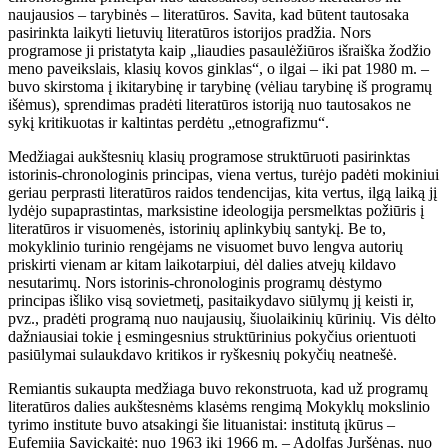
naujausios – tarybinės – literatūros. Savita, kad būtent tautosaka
pasirinkta laikyti lietuvių literatūros istorijos pradžia. Nors
programose ji pristatyta kaip „liaudies pasaulėžiūros išraiška žodžio
meno paveikslais, klasių kovos ginklas“, o ilgai – iki pat 1980 m. –
buvo skirstoma į ikitarybinę ir tarybinę (vėliau tarybinę iš programų
išėmus), sprendimas pradėti literatūros istoriją nuo tautosakos ne
sykį kritikuotas ir kaltintas perdėtu „etnografizmu“.
Medžiagai aukštesnių klasių programose struktūruoti pasirinktas
istorinis-chronologinis principas, viena vertus, turėjo padėti mokiniui
geriau perprasti literatūros raidos tendencijas, kita vertus, ilgą laiką jį
lydėjo supaprastintas, marksistine ideologija persmelktas požiūris į
literatūros ir visuomenės, istorinių aplinkybių santykį. Be to,
mokyklinio turinio rengėjams ne visuomet buvo lengva autorių
priskirti vienam ar kitam laikotarpiui, dėl dalies atvejų kildavo
nesutarimų. Nors istorinis-chronologinis programų dėstymo
principas išliko visą sovietmetį, pasitaikydavo siūlymų jį keisti ir,
pvz., pradėti programą nuo naujausių, šiuolaikinių kūrinių. Vis dėlto
dažniausiai tokie į esmingesnius struktūrinius pokyčius orientuoti
pasiūlymai sulaukdavo kritikos ir ryškesnių pokyčių neatnešė.
Remiantis sukaupta medžiaga buvo rekonstruota, kad už programų
literatūros dalies aukštesnėms klasėms rengimą Mokyklų mokslinio
tyrimo institute buvo atsakingi šie lituanistai: institutą įkūrus –
Eufemija Savickaitė; nuo 1963 iki 1966 m. – Adolfas Juršėnas, nuo