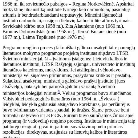
1966 m. iki sovietmečio pabaigos – Regina Norkevičienė. Apskritai
mokyklinę lituanistiką institute tyrinėjo keli darbuotojai, pasidaliję
sritimis ir bendradarbiaudami tarpusavyje. Minėtini ilgamečiai
instituto darbuotojai, susiję su lietuvių kalbos ir literatūros tyrimais:
Savickaitė (dirbo nuo 1958 m.), Zita Alaunienė (nuo 1960 m.),
Bronius Dobrovolskis (nuo 1958 m.), Teresė Bukauskienė (nuo
1977 m.), Laima Tupikienė (nuo 1976 m.).
Programų rengimo procesą lakoniškai galima nusakyti taip: parengtą
literatūros mokymo programos projektą institutas siųsdavo LTSR
Švietimo ministerijai, ši – įvairioms įstaigoms: Lietuvių kalbos ir
literatūros institutui, LTSR Rašytojų sąjungai, universiteto ir institutų
literatūros katedroms, mokykloms. Jei atsiliepimai vėluodavo,
ministerija vėl siųsdavo priminimus, prašydama kritikos ir pastabų.
Sulaukusi atsakymų, ministerija galėdavo prašyti instituto į juos
atsižvelgti, pataisyti bei paruošti galutinį variantą Švietimo
6
ministerijos kolegijai tvirtinti
. Vėliau programos buvo siunčiamos
Valstybinei pedagoginės literatūros (nuo 1964 m. „Šviesos“)
leidyklai, leidykla galiausiai atsiųsdavo korektūras, jas peržiūrėjus
buvo tvirtinamas variantas spaudai, jo tiražas. Šiame procese bent
formaliai dalyvavo ir LKP CK, kuriam buvo siunčiamos žinios apie
programų (ir vadovėlių) rengimo procesą. Institutas ir ministerija taip
pat turėjo reaguoti į įvairių partinių suvažiavimų metu priimtas
rezoliucijas, direktyvas, susijusias su lietuvių kalbos ir literatūros
mokymu.