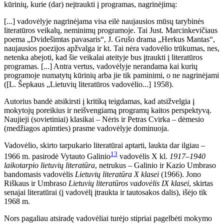
kūrinių, kurie (dar) neįtraukti į programas, nagrinėjimą:
[...] vadovėlyje nagrinėjama visa eilė naujausios mūsų tarybinės
literatūros veikalų, neminimų programoje. Tai Just. Marcinkevičiaus
poema „Dvidešimtas pavasaris“, J. Grušo drama „Herkus Mantas“,
naujausios poezijos apžvalga ir kt. Tai nėra vadovėlio trūkumas, nes,
netenka abejoti, kad šie veikalai ateityje bus įtraukti į literatūros
programas. [...] Antra vertus, vadovėlyje nerandama kai kurių
programoje numatytų kūrinių arba jie tik paminimi, o ne nagrinėjami
([L. Šepkaus „Lietuvių literatūros vadovėlio...] 1958).
Autorius bandė atsikirsti į kritiką teigdamas, kad atsižvelgia į
mokytojų poreikius ir neišvengiamą programų kaitos perspektyvą.
Naujieji (sovietiniai) klasikai – Nėris ir Petras Cvirka – dėmesio
(medžiagos apimties) prasme vadovėlyje dominuoja.
Vadovėlio, skirto tarpukario literatūrai aptarti, laukta dar ilgiau –
13
1966 m. pasirodė Vytauto Galinio
vadovėlis X kl.
1917–1940
laikotarpio lietuvių literatūra
, netrukus – Galinio ir Kazio Umbraso
bandomasis vadovėlis
Lietuvių literatūra X klasei
(1966). Jono
Riškaus ir Umbraso
Lietuvių literatūros vadovėlis IX klasei
, skirtas
senajai literatūrai (į vadovėlį įtraukta ir tautosakos dalis), išėjo tik
1968 m.
Nors pagaliau atsiradę vadovėliai turėjo stipriai pagelbėti mokymo