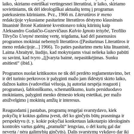
laiko, skiriamo estetiškai vertingesnei literatūrai, ir laiko, skiriamo
sovietiniams, tik dėl ideologiškai aktualių temų į programas
patekusiems kūriniams. Pvz., 1966 m.
Literatūros ir meno
redakcijoje vykusiame pasitarime literatūros dėstymo klausimais
lituanistė Bronė Katinienė kvestionavo tokių kūrinių kaip
Aleksandro Gudaičio-Guzevičiaus
Kalvio Ignoto teisybė
, Teofilio
Tilvyčio
Usnynė
meninę vertę, teigdama, kad dėl pasenusios
programos mokiniai nebemyli literatūros ([Pasitari
mas Literatūros ir
meno redakcijoje...] 1966). To paties pasitarimo metu kita lituanistė,
Laima Abraitytė, liudijo, kad mokytojams visai nelieka laiko pabūti
su savimi, kad tvyro „[į]varyta baimė, nepasitikėjimas. Sunku
atsitiesti“ (ibid.).
Programos nuolat kritikuotos ne tik dėl perdėto reglamentavimo, bet
ir dėl turinio perkrovos ir palyginti mažo jam išdėstyti skirto laiko,
dažnos kaitos (vadovėliai vėluoja, jų autoriai nespėja reaguoti į
programas), šabloniškumo, schematiškumo, kuris persiduodavo
mokiniams, palyginti menko dėmesio tekstų estetikai, per mažo
atsižvelgimo į mokinių amžių ir interesus.
Reaguodami į pastabas, programų rengėjai svarstydavo, kiek
pokyčių ir kokius galima įvesti, dėl ko ginčytis būtų prasminga ir
perspektyvu (t. y. kokie pokyčiai konkretaus laikotarpio ideologinės
kontrolės vartus galėtų „pramušti“ lengviau, o dėl kurių gal dar
neverta / nėra galimybių ginčytis). Dalis svarstymų vykdavo dar iki