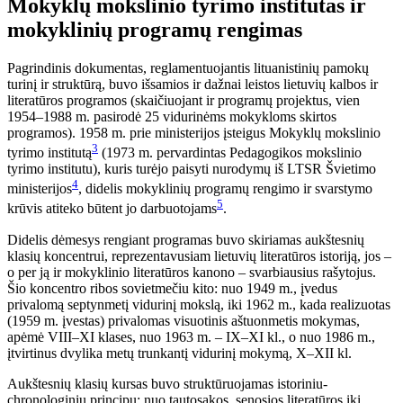
Mokyklų mokslinio tyrimo institutas ir
mokyklinių programų rengimas
Pagrindinis dokumentas, reglamentuojantis lituanistinių pamokų
turinį ir struktūrą, buvo išsamios ir dažnai leistos lietuvių kalbos ir
literatūros programos (skaičiuojant ir programų projektus, vien
1954–1988 m. pasirodė 25 vidurinėms mokykloms skirtos
programos). 1958 m. prie ministerijos įsteigus Mokyklų mokslinio
3
tyrimo institutą
(1973 m. pervardintas Pedagogikos mokslinio
tyrimo institutu), kuris turėjo paisyti nurodymų iš LTSR Švietimo
4
ministerijos
, didelis mokyklinių programų rengimo ir svarstymo
5
krūvis atiteko būtent jo darbuotojams
.
Didelis dėmesys rengiant programas buvo skiriamas aukštesnių
klasių koncentrui, reprezentavusiam lietuvių literatūros istoriją, jos –
o per ją ir mokyklinio literatūros kanono – svarbiausius rašytojus.
Šio koncentro ribos sovietmečiu kito: nuo 1949 m., įvedus
privalomą septynmetį vidurinį mokslą, iki 1962 m., kada realizuotas
(1959 m. įvestas) privalomas visuotinis aštuonmetis mokymas,
apėmė VIII–XI klases, nuo 1963 m. – IX–XI kl., o nuo 1986 m.,
įtvirtinus dvylika metų trunkantį vidurinį mokymą, X–XII kl.
Aukštesnių klasių kursas buvo struktūruojamas istoriniu-
chronologiniu principu: nuo tautosakos, senosios literatūros iki