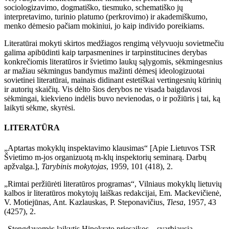
sociologizavimo, dogmatiško, tiesmuko, schematiško jų
interpretavimo, turinio platumo (perkrovimo) ir akademiškumo,
menko dėmesio pačiam mokiniui, jo kaip individo poreikiams.
Literatūrai mokyti skirtos medžiagos rengimą vėlyvuoju sovietmečiu
galima apibūdinti kaip tarpasmenines ir tarpinstitucines derybas
konkrečiomis literatūros ir švietimo laukų sąlygomis, sėkmingesnius
ar mažiau sėkmingus bandymus mažinti dėmesį ideologizuotai
sovietinei literatūrai, mainais didinant estetiškai vertingesnių kūrinių
ir autorių skaičių. Vis dėlto šios derybos ne visada baigdavosi
sėkmingai, kiekvieno indėlis buvo nevienodas, o ir požiūris į tai, ką
laikyti sėkme, skyrėsi.
LITERATŪRA
„Aptartas mokyklų inspektavimo klausimas“ [Apie Lietuvos TSR
Švietimo m-jos organizuotą m-klų inspektorių seminarą. Darbų
apžvalga.],
Tarybinis mokytojas
, 1959, 101 (418), 2.
„Rimtai perž
iūrėti literatūros programas“, Vilniaus mokyklų lietuvių
kalbos ir literatūros mokytojų laiškas redakcijai, Em. Mackevičienė,
V. Motiejūnas, Ant. Kazlauskas, P. Steponavičius,
Tiesa
, 1957, 43
(4257), 2.
„Stengdavomės laikytis Hipokrato priesaikos – svarbiausia