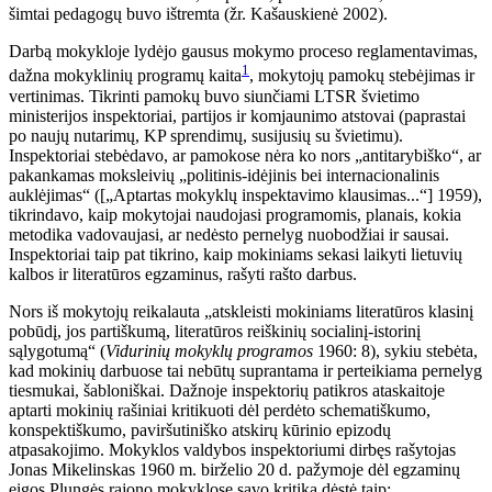
šimtai pedagogų buvo ištremta (žr. Kašauskienė 2002).
Darbą mokykloje lydėjo gausus mokymo proceso reglamentavimas,
1
dažna mokyklinių programų kaita
, mokytojų pamokų stebėjimas ir
vertinimas. Tikrinti pamokų buvo siunčiami LTSR švietimo
ministerijos inspektoriai, partijos ir komjaunimo atstovai (paprastai
po naujų nutarimų, KP sprendimų, susijusių su švietimu).
Inspektoriai stebėdavo, ar pamokose nėra ko nors „antitarybiško“, ar
pakankamas moksleivių „politinis-idėjinis bei internacionalinis
auklėjimas“ ([„Aptartas mokyklų inspektavimo klausimas...“] 1959),
tikrindavo, kaip mokytojai naudojasi programomis, planais, kokia
metodika vadovaujasi, ar nedėsto pernelyg nuobodžiai ir sausai.
Inspektoriai taip pat tikrino, kaip mokiniams sekasi laikyti lietuvių
kalbos ir literatūros egzaminus, rašyti rašto darbus.
Nors iš mokytojų reikalauta „atskleisti mokiniams literatūros klasinį
pobūdį, jos partiškumą, literatūros reiškinių socialinį-istorinį
sąlygotumą“ (
Vidurinių mokyklų programos
1960: 8), sykiu stebėta,
kad mokinių darbuose tai nebūtų suprantama ir perteikiama pernelyg
tiesmukai, šabloniškai. Dažnoje inspektorių patikros ataskaitoje
aptarti mokinių rašiniai kritikuoti dėl perdėto schematiškumo,
konspektiškumo, paviršutiniško atskirų kūrinio epizodų
atpasakojimo. Mokyklos valdybos inspektoriumi dirbęs rašytojas
Jonas Mikelinskas 1960 m. birželio 20 d. pažymoje dėl egzaminų
eigos Plungės rajono mokyklose savo kritiką dėstė taip: