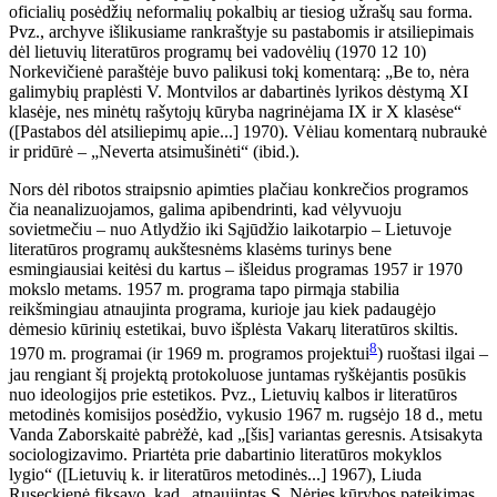
oficialių posėdžių neformalių pokalbių ar tiesiog užrašų sau forma.
Pvz., archyve išlikusiame rankraštyje su pastabomis ir atsiliepimais
dėl lietuvių literatūros programų bei vadovėlių (1970 12 10)
Norkevičienė paraštėje buvo palikusi tokį komentarą: „Be to, nėra
galimybių praplėsti V. Montvilos ar dabartinės lyrikos dėstymą XI
klasėje, nes minėtų rašytojų kūryba nagrinėjama IX ir X klasėse“
([Pastabos dėl atsiliepimų apie...] 1970). Vėliau komentarą nubraukė
ir pridūrė – „Neverta atsimušinėti“ (ibid.).
Nors dėl ribotos straipsnio apimties plačiau konkrečios programos
čia neanalizuojamos, galima apibendrinti, kad vėlyvuoju
sovietmečiu – nuo Atlydžio iki Sąjūdžio laikotarpio – Lietuvoje
literatūros programų aukštesnėms klasėms turinys bene
esmingiausiai keitėsi du kartus – išleidus programas 1957 ir 1970
mokslo metams. 1957 m. programa tapo pirmąja stabilia
reikšmingiau atnaujinta programa, kurioje jau kiek padaugėjo
dėmesio kūrinių estetikai, buvo išplėsta Vakarų literatūros skiltis.
8
1970 m. programai (ir 1969 m. programos projektui
) ruoštasi ilgai –
jau rengiant šį projektą protokoluose juntamas ryškėjantis posūkis
nuo ideologijos prie estetikos. Pvz., Lietuvių kalbos ir literatūros
metodinės komisijos posėdžio, vykusio 1967 m. rugsėjo 18 d., metu
Vanda Zaborskaitė pabrėžė, kad „[šis] variantas geresnis. Atsisakyta
sociologizavimo. Priartėta prie dabartinio literatūros mokyklos
lygio“ ([Lietuvių k. ir literatūros metodinės...] 1967), Liuda
Ruseckienė fiksavo, kad „atnaujintas S. Nėries kūrybos pateikimas,