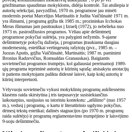
griežtinamas spaudimas mokykloms, didėja kontrolė. Tai atsiliepia ir
autorių selekcijai, pavyzdžiui, 1970 m. programose jau minėti
modernūs poetai Marcelijus Martinaitis ir Judita Vaičiūnaitė 1971 m.
yra išimami, į programą grįžta tik 1985 m.; prozininkas Icchokas
Meras išimamas jam pasitraukus į Izraelį (1972), jo nebelieka nuo
1973 m. pasirodžiusios programos. Vėliau apie dešimtmetį
programose pokyčiai sulėtėja, yra palyginti nežymūs. 9-ajame
dešimtmetyje pokyčių dažnėja, į programas įtraukiama daugiau
modernesnių, estetiškai vertingesnių rašytojų (pvz., 1985 m. –
Juozas Aputis, grįžta Vaičiūnaitė, Martinaitis; 1987 m. paminimi
Bronius Radzevičius, Romualdas Granauskas). Baigiantis
sovietmečiui programos trumpėjo, kol galiausiai pereinamoji 1989-
ųjų programa tepriminė autorių ir kūrinių sąrašą: atsisakyta anotacijų
ir patiems mokytojams palikta didesnė laisvė, kaip kokį autorių ir
kūrinį interpretuoti.
Vėlyvuoju sovietmečiu vykusi mokyklinių programų aukštesnėms
klasėms raida skirstytina į tris tarpusavyje susisiekiančius
laikotarpius, susijusius su istoriniu kontekstu:
„atšilimo“ (nuo 1957
m.), vedusį į programų, o kartu ir literatūrinio ugdymo pokyčius,
dėmesį tekstų estetikai; dalinės stagnacijos (po 1970 m. programų
raida sulėtėjo) ir programų reglamentavimo trumpėjimo ir laisvėjimo
9-uoju dešimtmečiu.