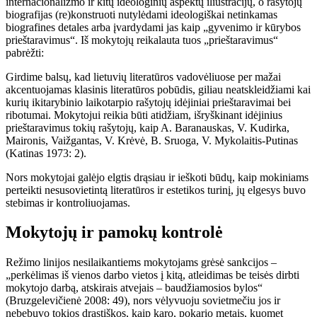
internacionalizmo ir kitų ideologinių aspektų iliustracijų, o rašytojų
biografijas (re)konstruoti nutylėdami ideologiškai netinkamas
biografines detales arba įvardydami jas kaip „gyvenimo ir kūrybos
prieštaravimus“. Iš mokytojų reikalauta tuos „prieštaravimus“
pabrėžti:
Girdime balsų, kad lietuvių literatūros vadovėliuose per mažai
akcentuojamas klasinis literatūros pobūdis, giliau neatskleidžiami kai
kurių ikitarybinio laikotarpio rašytojų idėjiniai prieštaravimai bei
ribotumai. Mokytojui reikia būti atidžiam, išryškinant idėjinius
prieštaravimus tokių rašytojų, kaip A. Baranauskas, V. Kudirka,
Maironis, Vaižgantas, V. Krėvė, B. Sruoga, V. Mykolaitis-Putinas
(Katinas 1973: 2).
Nors mokytojai galėjo elgtis drąsiau ir ieškoti būdų, kaip mokiniams
perteikti nesusovietintą literatūros ir estetikos turinį, jų elgesys buvo
stebimas ir kontroliuojamas.
Mokytojų ir pamokų kontrolė
Režimo linijos nesilaikantiems mokytojams grėsė sankcijos –
„perkėlimas iš vienos darbo vietos į kitą, atleidimas be teisės dirbti
mokytojo darbą, atskirais atvejais – baudžiamosios bylos“
(Bruzgelevičienė 2008: 49), nors vėlyvuoju sovietmečiu jos ir
nebebuvo tokios drastiškos, kaip karo, pokario metais, kuomet