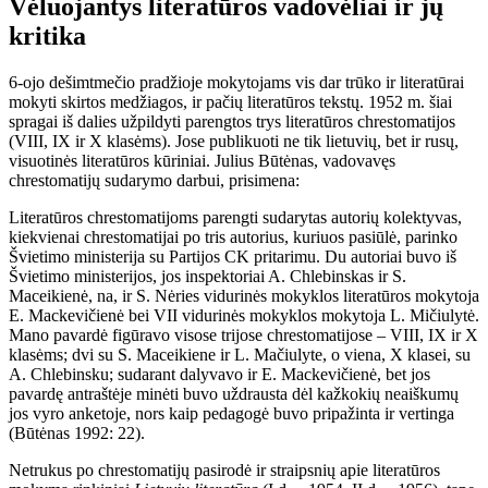
Vėluojantys literatūros vadovėliai ir jų
kritika
6-ojo dešimtmečio pradžioje mokytojams vis dar trūko ir literatūrai
mokyti skirtos medžiagos, ir pačių literatūros tekstų. 1952 m. šiai
spragai iš dalies užpildyti parengtos trys literatūros chrestomatijos
(VIII, IX ir X klasėms). Jose publikuoti ne tik lietuvių, bet ir rusų,
visuotinės literatūros kūriniai. Julius Būtėnas, vadovavęs
chrestomatijų sudarymo darbui, prisimena:
Literatūros chrestomatijoms parengti sudarytas autorių kolektyvas,
kiekvienai chrestomatijai po tris autorius, kuriuos pasiūlė, parinko
Švietimo ministerija su Partijos CK pritarimu. Du autoriai buvo iš
Švietimo ministerijos, jos inspektoriai A. Chlebinskas ir S.
Maceikienė, na, ir S. Nėries vidurinės mokyklos literatūros mokytoja
E. Mackevičienė bei VII vidurinės mokyklos mokytoja L. Mičiulytė.
Mano pavardė figūravo visose trijose chrestomatijose – VIII, IX ir X
klasėms; dvi su S. Maceikiene ir L. Mačiulyte, o viena, X klasei, su
A. Chlebinsku; sudarant dalyvavo ir E. Mackevičienė, bet jos
pavardę antraštėje minėti buvo uždrausta dėl kažkokių neaiškumų
jos vyro anketoje, nors kaip pedagogė buvo pripažinta ir vertinga
(Būtėnas 1992: 22).
Netrukus po chrestomatijų pasirodė ir straipsnių apie literatūros