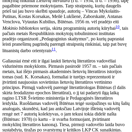
mokymą rinkiniai
Lietuvių literatūra
(I d. – 1954, II d. – 1956), tapę
pagalbine priemone mokytojams. Tarp straipsnių, kurių daugelis
prieš tai jau buvo skelbti spaudoje, autorių – Vincas Mykolaitis-
Putinas, Kostas Korsakas, Meilė Lukšienė, Zaborskaitė, Antanas
Venclova, Vytautas Kubilius, Būtėnas. 1956 m. vėl pradėjo eiti
10
Mokinio bibliotekos
serija, skirta programinių autorių kūrybai
, tais
pačiais metais Respublikinis mokytojų tobulinimosi institutas
pradėjo organizuoti „Pedagoginius skaitymus“, po kurių paprastai
leisti pranešimų pagrindų parengti straipsnių rinkiniai, taip pat buvę
11
lituanistų darbo orientyrais
.
Galiausiai ėmė eiti ir ilgai laukti lietuvių literatūros vadovėliai
vidurinėms mokykloms. Pirmasis pasirodė 1957 m. – tais pačiais
metais, kai išėjo pirmasis akademinės lietuvių literatūros istorijos
tomas (sud. K. Korsakas), formaliai ir turėjęs reprezentuoti ir
įtvirtinti naujuosius sovietinius lietuvių literatūros vertinimo
principus. Pirmąjį vadovėlį parengė literatūrologas Būtėnas (I dalis
skirta feodalizmo epochos literatūrai), o jį tai padaryti ilgą laiką
ragino LTSR Švietimo ministerija ir Pedagoginės literatūros
leidykla. Ruošdamas vadovėlį Būtėnas teigė susipažinęs su kitų šalių
analogais, skundėsi, kad jau anksčiau Latvijoje išleistą vadovėlį
rengė net 7 autorių kolektyvas, o jam tekusi tokia didelė našta
(Būtėnas: 1978) (o kartu – ir svarba formuojant, įtvirtinant
mokyklinį literatūros kanoną). Tiesa, pirmoji vadovėlio laida buvo
sustabdyta, tiražas po svarstymų ir kritikos LKP CK sunaikintas.