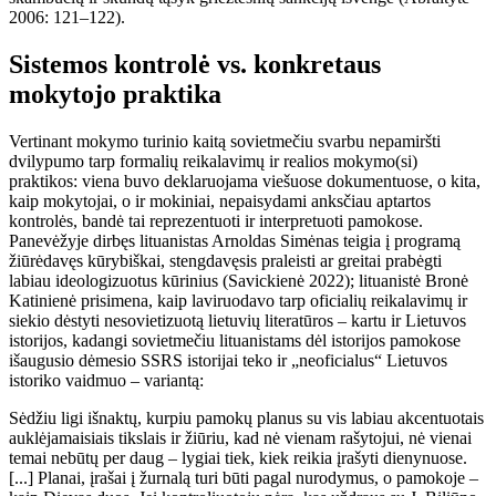
2006: 121–122).
Sistemos kontrolė vs. konkretaus
mokytojo praktika
Vertinant mokymo turinio kaitą sovietmečiu svarbu nepamiršti
dvilypumo tarp formalių reikalavimų ir realios mokymo(si)
praktikos: viena buvo deklaruojama viešuose dokumentuose, o kita,
kaip mokytojai, o ir mokiniai, nepaisydami anksčiau aptartos
kontrolės, bandė tai reprezentuoti ir interpretuoti pamokose.
Panevėžyje dirbęs lituanistas Arnoldas Simėnas teigia į programą
žiūrėdavęs kūrybiškai, stengdavęsis praleisti ar greitai prabėgti
labiau ideologizuotus kūrinius (Savickienė 2022); lituanistė Bronė
Katinienė prisimena, kaip laviruodavo tarp oficialių reikalavimų ir
siekio dėstyti nesovietizuotą lietuvių literatūros – kartu ir Lietuvos
istorijos, kadangi sovietmečiu lituanistams dėl istorijos pamokose
išaugusio dėmesio SSRS istorijai teko ir „neoficialus“ Lietuvos
istoriko vaidmuo – variantą:
Sėdžiu ligi išnaktų, kurpiu pamokų planus su vis labiau akcentuotais
auklėjamaisiais tikslais ir žiūriu, kad nė vienam rašytojui, nė vienai
temai nebūtų per daug – lygiai tiek, kiek reikia įrašyti dienynuose.
[...] Planai, įrašai į žurnalą turi būti pagal nurodymus, o pamokoje –