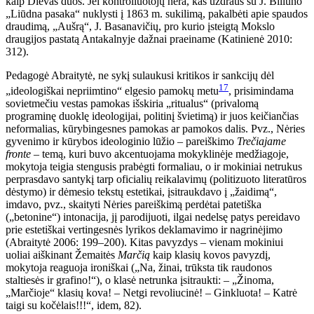
kaip Dievas duos. Jei kontroliuotojų nėra, kas uždraus su J. Biliūno
„Liūdna pasaka“ nuklysti į 1863 m. sukilimą, pakalbėti apie spaudos
draudimą, „Aušrą“, J. Basanavičių, pro kurio įsteigtą Mokslo
draugijos pas
tatą Antakalnyje dažnai praeiname (Katinienė 2010:
312).
Pedagogė Abraitytė, ne sykį sulaukusi kritikos ir sankcijų dėl
17
„ideologiškai nepriimtino“ elgesio pamokų metu
, prisimindama
sovietmečiu vestas pamokas išskiria „ritualus“ (privalomą
programinę duoklę ideologijai, politinį švietimą) ir juos keičiančias
neformalias, kūrybingesnes pamokas ar pamokos dalis. Pvz., Nėries
gyvenimo ir kūrybos ideologinio lūžio – pareiškimo
Trečiajame
fronte
– temą, kuri buvo akcentuojama mokyklinėje medžiagoje,
mokytoja teigia stengusis prabėgti formaliau, o ir mokiniai netrukus
perprasdavo santykį tarp oficialių reikalavimų (politizuoto literatūros
dėstymo) ir dėmesio tekstų estetikai, įsitraukdavo į „žaidimą“,
imdavo, pvz., skaityti Nėries pareiškimą perdėtai patetiška
(„betonine“) intonacija, jį parodijuoti, ilgai nedelsę patys pereidavo
prie estetiškai vertingesnės lyrikos deklamavimo ir nagrinėjimo
(Abraitytė 2006: 199–200). Kitas pavyzdys – vienam mokiniui
uoliai aiškinant Žemaitės
Marčią
kaip klasių kovos pavyzdį,
mokytoja reaguoja ironiškai („Na, žinai, trūksta tik raudonos
staltiesės ir grafino!“), o klasė netrunka įsitraukti: – „Žinoma,
„Marčioje“ klasių kova! – Netgi revoliucinė! – Ginkluota! – Katrė
taigi su kočėlais!!!“, idem, 82).