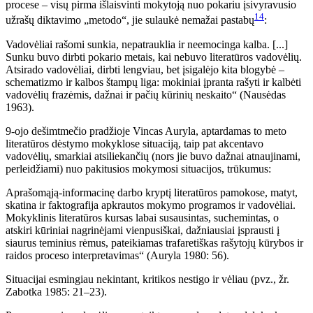
procese – visų pirma išlaisvinti mokytoją nuo pokariu įsivyravusio
14
užrašų diktavimo „metodo“, jie sulaukė nemažai pastabų
:
Vadovėliai rašomi sunkia, nepatrauklia ir neemocinga kalba. [...]
Sunku buvo dirbti pokario metais, kai nebuvo literatūros vadovėlių.
Atsirado vadovėliai, dirbti lengviau, bet įsigalėjo kita blogybė –
schematizmo ir kalbos štampų liga: mokiniai įpranta rašyti ir kalbėti
vadovėlių frazėmis, dažnai ir pačių kūrinių neskaito“ (Nausėdas
1963).
9-ojo dešimtmečio pradžioje Vincas Auryla, aptardamas to meto
literatūros dėstymo mokyklose situaciją, taip pat akcentavo
vadovėlių, smarkiai atsiliekančių (nors jie buvo dažnai atnaujinami,
perleidžiami) nuo pakitusios mokymosi situacijos, trūkumus:
Aprašomąją-informacinę darbo kryptį literatūros pamokose, matyt,
skatina ir faktografija apkrautos mokymo programos ir vadovėliai.
Mokyklinis literatūros kursas labai susausintas, suchemintas, o
atskiri kūriniai nagrinėjami vienpusiškai, dažniausiai įsprausti į
siaurus teminius rėmus, pateikiamas trafaretiškas rašytojų kūrybos ir
raidos proceso interpretavimas“ (Auryla 1980: 56).
Situacijai esmingiau nekintant, kritikos nestigo ir vėliau (pvz., žr.
Zabotka 1985: 21–23).