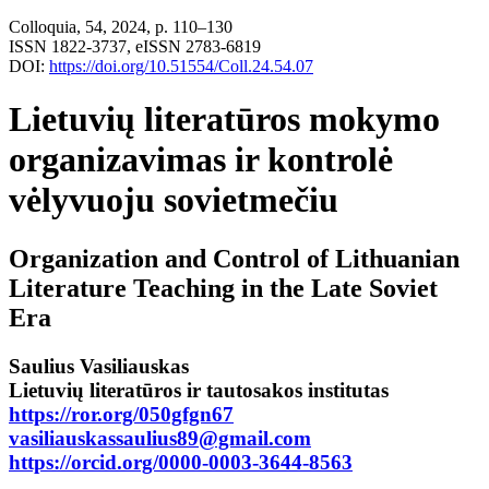
Colloquia, 54, 2024, p. 110–130
ISSN 1822-3737, eISSN 2783-6819
DOI:
https://doi.org/10.51554/Coll.24.54.07
Lietuvių literatūros mokymo
organizavimas ir kontrolė
vėlyvuoju sovietmečiu
Organization and Control of Lithuanian
Literature Teaching in the Late Soviet
Era
Saulius Vasiliauskas
Lietuvių literatūros ir tautosakos institutas
https://ror.org/050gfgn67
vasiliauskassaulius89@gmail.com
https://orcid.org/0000-0003-3644-8563