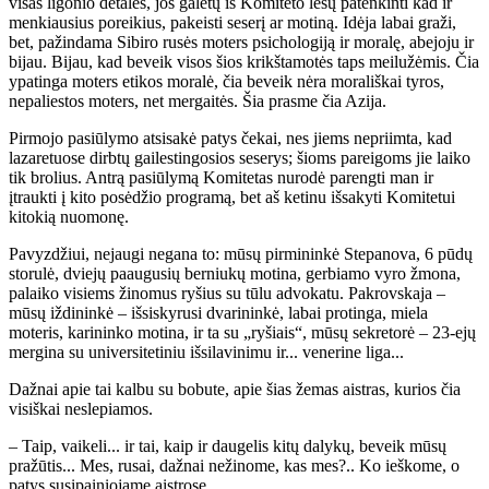
visas ligonio detales, jos galėtų iš Komiteto lėšų patenkinti kad ir
menkiausius poreikius, pakeisti seserį ar motiną. Idėja labai graži,
bet, pažindama Sibiro rusės moters psichologiją ir moralę, abejoju ir
bijau. Bijau, kad beveik visos šios krikštamotės taps meilužėmis. Čia
ypatinga moters etikos moralė, čia beveik nėra morališkai tyros,
nepaliestos moters, net mergaitės. Šia prasme čia Azija.
Pirmojo pasiūlymo atsisakė patys čekai, nes jiems nepriimta, kad
lazaretuose dirbtų gailestingosios seserys; šioms pareigoms jie laiko
tik brolius. Antrą pasiūlymą Komitetas nurodė parengti man ir
įtraukti į kito posėdžio programą, bet aš ketinu išsakyti Komitetui
kitokią nuomonę.
Pavyzdžiui, nejaugi negana to: mūsų pirmininkė Stepanova, 6 pūdų
storulė, dviejų paaugusių berniukų motina, gerbiamo vyro žmona,
palaiko visiems žinomus ryšius su tūlu advokatu. Pakrovskaja –
mūsų iždininkė – išsiskyrusi dvarininkė, labai protinga, miela
moteris, karininko motina, ir ta su „ryšiais“, mūsų sekretorė – 23-ejų
mergina su universitetiniu išsilavinimu ir... venerine liga...
Dažnai apie tai kalbu su bobute, apie šias žemas aistras, kurios čia
visiškai neslepiamos.
– Taip, vaikeli... ir tai, kaip ir daugelis kitų dalykų, beveik mūsų
pražūtis... Mes, rusai, dažnai nežinome, kas mes?.. Ko ieškome, o
patys susipainiojame aistrose.