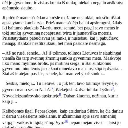
dėl jo gyvenimo, ir viskas krenta iš rankų, niekaip negaliu atsikratyti
apėmusio siaubo...
Ji priėmė mane sėdėdama krėsle mažame nejaukiai, miesčioniškai
apstatytame kambaryje. Prieš mane sėdėjo baltai apsirengusi, žilais
iki baltumo plaukais 74-erių metų senutė, bet pagal savo metus ir
tokį sunkų gyvenimą nepaprastai tvirta ir jaunatviška moteris.
Prisistatydama pabučiavau jai ranką ir nustebau, kai ji pabučiavo
manąją. Rankos neatitraukiau, bet man pasidarė nesmagu.
– Aš ne rusė, senele... Aš iš tolimos, tolimos Lietuvos ir siaubingai
vieniša čia tarp svetimų žmonių sunkiu gyvenimo metu. Maskvoje
liko mano mylimas brolis, jis mirtinai serga, ir štai sunkiomis
gyvenimo minutėmis jis dažnai minėdavo man Jus, stiprią dvasia...
Štai aš ir atėjau pas Jus, senele, kai man vėl ypač sunku...
– Sėskis, mieloji... Tu lietuvė... o juk ten, tavo tolimoje tėvynėje,
7
8
gyveno mano sesuo Nataša
, ištekėjusi už dvarininko Lyšino
,
9
Novoaleksandrovsko apskrityje
. Dabar, žinoma, nežinau, kur ir
kaip ji...
Kalbėjomės ilgai. Papasakojau, kaip atsidūriau Sibire, ką čia dariau
ir darau viešiesiems reikalams, ir užsiminiau apie savo asmeninį
10
vargą – vaikus ir ligotą sūnų. Vyro
nepaminėjau visai– – tarsi jo
niekada ir nebūtų buvę.