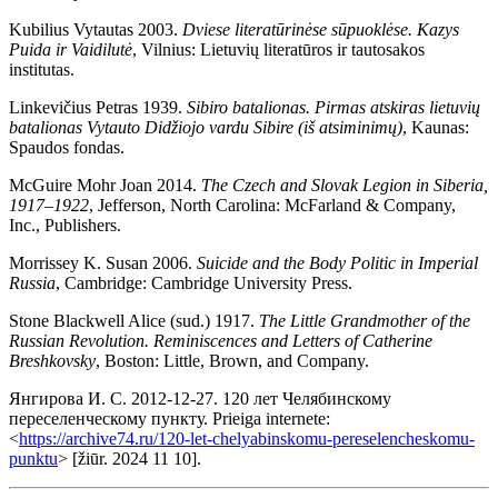
Kubilius Vytautas 2003.
Dviese literatūrinėse sūpuoklėse. Kazys
Puida ir Vaidilutė
, Vilnius: Lietuvių literatūros ir tautosakos
institutas.
Linkevičius Petras 1939.
Sibiro batalionas. Pirmas atskiras lietuvių
batalionas Vytauto Didžiojo vardu Sibire (iš atsiminimų)
, Kaunas:
Spaudos fondas.
McGuire Mohr Joan 2014.
The Czech and Slovak Legion in Siberia,
1917–1922
, Jefferson, North Carolina: McFarland & Company,
Inc., Publishers.
Morrissey K. Susan 2006.
Suicide and the Body Politic in Imperial
Russia
, Cambridge: Cambridge University Press.
Stone Blackwell Alice (sud.) 1917.
The Little Grandmother of the
Russian Revolution. Reminiscences and Letters of Catherine
Breshkovsky
, Boston: Little, Brown, and Company.
Янгирова И. С. 2012-12-27. 120 лет Челябинскому
переселенческому пункту. Prieiga internete:
<
https://archive74.ru/120-let-chelyabinskomu-pereselencheskomu-
punktu
> [žiūr. 2024 11 10].