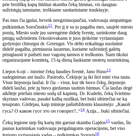
prie broliškų kapų liūdnai skamba čekų himnas, vis daugiau
sužeistųjų tamsiame, troškiame sanitariniame traukinyje.
Pas mus čia įgulai, beveik neegzistuojančiai, vadovauja simpatingas
12
pulkininkas Soročinskis
. Per jį ir su jo pagalba mes, saujelė miesto
ponių, Miesto sode jau surengėme didelę šventę, surinkome daug
pinigų sužeistiems čekoslovakams ir juos įteikėme vyriausiajam
gydytojui chirurgui dr. Gerengui. Vis dėlto reikalinga nuolatinė
didelė pagalba, pirmiausia lazaretas, kuriame sužeistieji galėtų
prisiglausti ir pailsėti nuo vagonų tamsos ir troškumo. Šiam tikslui
organizuojame komitetą, 15-tą dieną šaukiame moterų susirinkimą.
13
Liepos 6-oji – istorinė čekų liaudies šventė, Jano Huso
sudeginimas ant laužo. Pasirodo, Čekijoje ją iki šiol mini visa tauta.
Visur liepsnoja laužai. Ir čia – visur, kur tik buvo čekų, liepsnojo
dideli laužai, prie jų buvo giedamas tautinis himnas. Čia laužas degė
aikštėje priešais miesto sodą už kapinių. Dr. Kudelis, čekų švietimo
skyriaus vadovas, pasakė kalbą rusiškai, bet buki sibiriečiai ne ką
tesuprato. Girdėjau, kaip minioje pašnibždomis klausinėjo: „Какой
14
гусь? O каком гусе это он говорит?
..
“
Azija... buki sibiriečiai.
15
Čekų legione tarp šių karių itin garsiai skamba Gajdos
vardas, šis
jaunas karininkas vadovauja pergalingoms operacijoms, bet viso
16
legiono vyriausiasis vadas – pulkininkas Syrovis
.