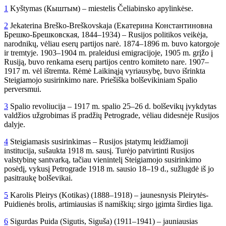
1
Kyštymas (Кыштым) – miestelis Čeliabinsko apylinkėse.
2
Jekaterina Breško-Breškovskaja (Екатерина Константиновна
Брeшко-Брешкoвская, 1844–1934) – Rusijos politikos veikėja,
narodnikų, vėliau eserų partijos narė. 1874–1896 m. buvo katorgoje
ir tremtyje. 1903–1904 m. praleidusi emigracijoje, 1905 m. grįžo į
Rusiją, buvo renkama eserų partijos centro komiteto nare. 1907–
1917 m. vėl ištremta. Rėmė Laikinąją vyriausybę, buvo išrinkta
Steigiamojo susirinkimo nare. Priešiška bolševikiniam Spalio
perversmui.
3
Spalio revoliucija – 1917 m. spalio 25–26 d. bolševikų įvykdytas
valdžios užgrobimas iš pradžių Petrograde, vėliau didesnėje Rusijos
dalyje.
4
Steigiamasis susirinkimas – Rusijos įstatymų leidžiamoji
institucija, sušaukta 1918 m. sausį. Turėjo patvirtinti Rusijos
valstybinę santvarką, tačiau vienintelį Steigiamojo susirinkimo
posėdį, vykusį Petrograde 1918 m. sausio 18–19 d., sužlugdė iš jo
pasitraukę bolševikai.
5
Karolis Pleirys (Kotikas) (1888–1918) – jaunesnysis Pleirytės-
Puidienės brolis, artimiausias iš namiškių; sirgo įgimta širdies liga.
6
Sigurdas Puida (Sigutis, Siguša) (1911–1941) – jauniausias