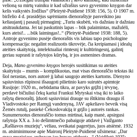
velioną su mirtų vainiku ir kad užrašius savo gyvenimo knygon dar
kelis vaikystės žodžius“ (Pleirytė-Puidienė 1938: 156, 5). O 1907 m.
birželio 4 d. prasidėjus sąrėmiams dienoraštyje pasveikino jau
keliaujantį į pasaulį pirmagimį: „Turiu skubėti, vis dažniau ir dažniau
atsitraukdama. Jei tai paskutinis lapas – būk palaimintas, mažulėli,
kurs ateisi!.. ...būk laimingas!..“ (Pleirytė-Puidienė 1938: 188, 5).
Antroje gyvenimo pusėje dienoraštis vis labiau tapo psichologine
kompensacija: negalint realizuotis tikrovėje, čia kreipiamasi į idealų
ateities skaitytoją, intelektualiai rimtesnį ir kultūringesnį, galintį
geriau suprasti ir rašytojos kūrybą, ir jos asmenines dramas.
Deja,
Mano gyvenimo knygos
herojės susitikimas su ateities
skaitytoju – mumis – komplikuotas, mat visas dienoraščio tekstas iki
šiol nerastas, nors autorė jį labai saugojo ateities kartoms. Dienyno
sąsiuvinius rūpinosi išsaugoti pilietinio karo suirutės apimtoje
Rusijoje: 1920 m., nebūdama tikra, ar pavyks grįžti į tėvynę,
perdavė bičiuliui čekų kariui Frankui Mytyskai visą iki to laiko
rašytą dienoraštį. Įduoti sąsiuviniai drauge su ištikimu draugu iš
Vladivostoko per Ramųjį vandenyną, JAV apkeliavo beveik visą
Žemės rutulį, pasiekė Čekoslovakiją ir grįžo į autorės rankas.
Sunumeruotus dienoraščio tomus mirtinai, kaip manė, apsirgusi
rašytoja XX a. 3-io dešimtmečio pabaigoje atidavė į Vaižganto
„Rašliavos muziejų“, vėliau, sveikatai pagerėjus, juos atsiėmė. 1932
m. atsiminimuose apie Maironį Pleirytė-Puidienė užsimena: „Dar
gyva muziejaus archyvan jau buvau atiduota...“ (Vaidilutė 1935: