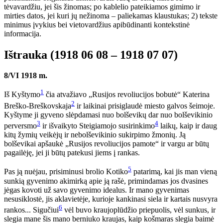
tėvavardžiu, jei šis žinomas; po kablelio pateikiamos gimimo ir
mirties datos, jei kuri jų nežinoma – paliekamas klaustukas; 2) tekste
minimus įvykius bei vietovardžius apibūdinanti kontekstinė
informacija.
Ištrauka (1918 06 08 – 1918 07 07)
8/VI 1918 m.
1
Iš Kyštymo
čia atvažiavo „Rusijos revoliucijos bobutė“ Katerina
2
Breško-Breškovskaja
ir laikinai prisiglaudė miesto galvos šeimoje.
Kyštyme ji gyveno slėpdamasi nuo bolševikų dar nuo bolševikinio
3
4
perversmo
ir išvaikyto Steigiamojo susirinkimo
laikų, kaip ir daug
kitų žymių veikėjų ir nebolševikinio sukirpimo žmonių. Ją
bolševikai apšaukė „Rusijos revoliucijos pamote“ ir vargu ar būtų
pagailėję, jei ji būtų patekusi jiems į rankas.
5
Pas ją nuėjau, prisiminusi brolio Kotiko
patarimą, kai jis man vieną
sunkią gyvenimo akimirką apie ją rašė, primindamas jos dvasines
jėgas kovoti už savo gyvenimo idealus. Ir mano gyvenimas
nesusiklostė, jis aklavietėje, kurioje kankinasi siela ir kartais nusvyra
6
rankos... Sigučiui
vėl buvo kraujoplūdžio priepuolis, vėl sunkus, ir
slegia mane šis mano berniuko kraujas, kaip košmaras slegia baimė