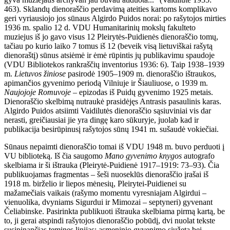
463). Sklandų dienoraščio perdavimą ateities kartoms komplikavo
geri vyriausiojo jos sūnaus Algirdo Puidos norai: po rašytojos mirties
1936 m. spalio 12 d. VDU Humanitarinių mokslų fakulteto
muziejus iš jo gavo visus 12 Pleirytės-Puidienės dienoraščio tomų,
tačiau po kurio laiko 7 tomus iš 12 (beveik visą lietuviškai rašytą
dienoraštį) sūnus atsiėmė ir ėmė rūpintis jų publikavimu spaudoje
(VDU Bibliotekos rankraščių inventorius 1936: 6). Taip 1938–1939
m.
Lietuvos žiniose
pasirodė 1905–1909 m. dienoraščio ištraukos,
apimančios gyvenimo periodą Vilniuje ir Šiauliuose, o 1939 m.
Naujojoje Romuvoje
– epizodas iš Puidų gyvenimo 1925 metais.
Dienoraščio skelbimą nutraukė prasidėjęs Antrasis pasaulinis karas.
Algirdo Puidos atsiimti Vaidilutės dienoraščio sąsiuviniai vis dar
nerasti, greičiausiai jie yra dingę karo sūkuryje, juolab kad ir
publikacija besirūpinusį rašytojos sūnų 1941 m. sušaudė vokiečiai.
Sūnaus nepaimti dienoraščio tomai iš VDU 1948 m. buvo perduoti į
VU biblioteką. Iš čia saugomo
Mano gyvenimo knygos
autografo
skelbiama ir ši ištrauka (Pleirytė-Puidienė 1917–1919: 73–93). Čia
publikuojamas fragmentas – šeši nuoseklūs dienoraščio įrašai iš
1918 m. birželio ir liepos mėnesių, Pleirytei-Puidienei su
mažamečiais vaikais (rašymo momentu vyresniajam Algirdui –
vienuolika, dvyniams Sigurdui ir Mimozai – septyneri) gyvenant
Čeliabinske. Pasirinkta publikuoti ištrauka skelbiama pirmą kartą, be
to, ji gerai atspindi rašytojos dienoraščio pobūdį, dvi nuolat tekste
susipinančias temines linijas: asmeninio gyvenimo siužetą bei