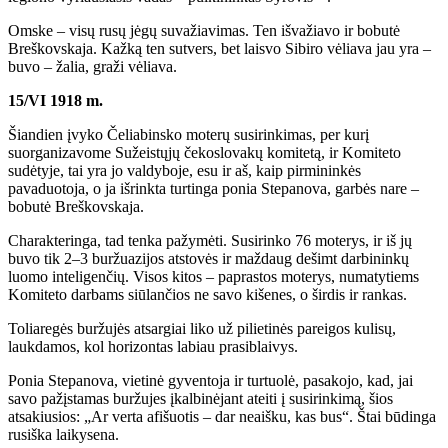
Omske – visų rusų jėgų suvažiavimas. Ten išvažiavo ir bobutė
Breškovskaja. Kažką ten sutvers, bet laisvo Sibiro vėliava jau yra –
buvo – žalia, graži vėliava.
15/VI 1918 m.
Šiandien įvyko Čeliabinsko moterų susirinkimas, per kurį
suorganizavome Sužeistųjų čekoslovakų komitetą, ir Komiteto
sudėtyje, tai yra jo valdyboje, esu ir aš, kaip pirmininkės
pavaduotoja, o ja išrinkta turtinga ponia Stepanova, garbės nare –
bobutė Breškovskaja.
Charakteringa, tad tenka pažymėti. Susirinko 76 moterys, ir iš jų
buvo tik 2–3 buržuazijos atstovės ir maždaug dešimt darbininkų
luomo inteligenčių. Visos kitos – paprastos moterys, numatytiems
Komiteto darbams siūlančios ne savo kišenes, o širdis ir rankas.
Toliaregės buržujės atsargiai liko už pilietinės pareigos kulisų,
laukdamos, kol horizontas labiau prasiblaivys.
Ponia Stepanova, vietinė gyventoja ir turtuolė, pasakojo, kad, jai
savo pažįstamas buržujes įkalbinėjant ateiti į susirinkimą, šios
atsakiusios: „Ar verta afišuotis – dar neaišku, kas bus“. Štai būdinga
rusiška laikysena.