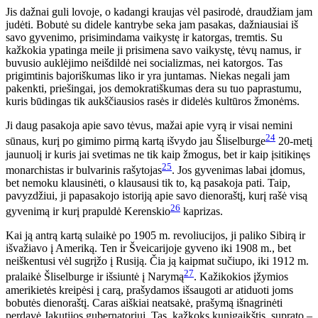
Jis dažnai guli lovoje, o kadangi kraujas vėl pasirodė, draudžiam jam
judėti. Bobutė su didele kantrybe seka jam pasakas, dažniausiai iš
savo gyvenimo, prisimindama vaikystę ir katorgas, tremtis. Su
kažkokia ypatinga meile ji prisimena savo vaikystę, tėvų namus, ir
buvusio auklėjimo neišdildė nei socializmas, nei katorgos. Tas
prigimtinis bajoriškumas liko ir yra juntamas. Niekas negali jam
pakenkti, priešingai, jos demokratiškumas dera su tuo paprastumu,
kuris būdingas tik aukščiausios rasės ir didelės kultūros žmonėms.
Ji daug pasakoja apie savo tėvus, mažai apie vyrą ir visai nemini
24
sūnaus, kurį po gimimo pirmą kartą išvydo jau Šliselburge
20-metį
jaunuolį ir kuris jai svetimas ne tik kaip žmogus, bet ir kaip įsitikinęs
25
monarchistas ir bulvarinis rašytojas
. Jos gyvenimas labai įdomus,
bet nemoku klausinėti, o klausausi tik to, ką pasakoja pati. Taip,
pavyzdžiui, ji papasakojo istoriją apie savo dienoraštį, kurį rašė visą
26
gyvenimą ir kurį prapuldė Kerenskio
kaprizas.
Kai ją antrą kartą sulaikė po 1905 m. revoliucijos, ji paliko Sibirą ir
išvažiavo į Ameriką. Ten ir Šveicarijoje gyveno iki 1908 m., bet
neiškentusi vėl sugrįžo į Rusiją. Čia ją kaipmat sučiupo, iki 1912 m.
27
pralaikė Šliselburge ir išsiuntė į Narymą
. Kažikokios įžymios
amerikietės kreipėsi į carą, prašydamos išsaugoti ar atiduoti joms
bobutės dienoraštį. Caras aiškiai neatsakė, prašymą išnagrinėti
perdavė Jakutijos gubernatoriui. Tas, kažkoks kunigaikštis, suprato –