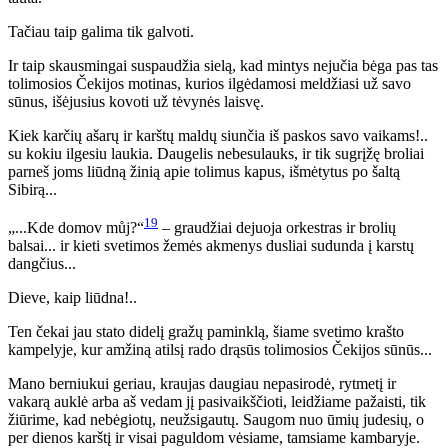
Tačiau taip galima tik galvoti.
Ir taip skausmingai suspaudžia sielą, kad mintys nejučia bėga pas tas
tolimosios Čekijos motinas, kurios ilgėdamosi meldžiasi už savo
sūnus, išėjusius kovoti už tėvynės laisvę.
Kiek karčių ašarų ir karštų maldų siunčia iš paskos savo vaikams!..
su kokiu ilgesiu laukia. Daugelis nebesulauks, ir tik sugrįžę broliai
parneš joms liūdną žinią apie tolimus kapus, išmėtytus po šaltą
Sibirą...
19
„...Kde domov můj?“
– graudžiai dejuoja orkestras ir brolių
balsai... ir kieti svetimos žemės akmenys dusliai sudunda į karstų
dangčius...
Dieve, kaip liūdna!..
Ten čekai jau stato didelį gražų paminklą, šiame svetimo krašto
kampelyje, kur amžiną atilsį rado drąsūs tolimosios Čekijos sūnūs...
Mano berniukui geriau, kraujas daugiau nepasirodė, rytmetį ir
vakarą auklė arba aš vedam jį pasivaikščioti, leidžiame pažaisti, tik
žiūrime, kad nebėgiotų, neužsigautų. Saugom nuo ūmių judesių, o
per dienos karštį ir visai paguldom vėsiame, tamsiame kambaryje.