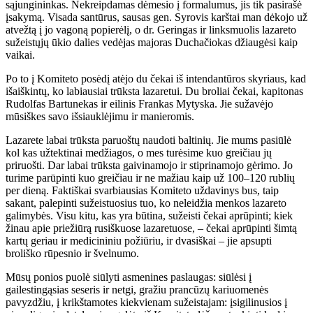
sąjungininkas. Nekreipdamas dėmesio į formalumus, jis tik pasirašė
įsakymą. Visada santūrus, sausas gen. Syrovis karštai man dėkojo už
atvežtą į jo vagoną popierėlį, o dr. Geringas ir linksmuolis lazareto
sužeistųjų ūkio dalies vedėjas majoras Duchačiokas džiaugėsi kaip
vaikai.
Po to į Komiteto posėdį atėjo du čekai iš intendantūros skyriaus, kad
išaiškintų, ko labiausiai trūksta lazaretui. Du broliai čekai, kapitonas
Rudolfas Bartunekas ir eilinis Frankas Mytyska. Jie sužavėjo
mūsiškes savo išsiauklėjimu ir manieromis.
Lazarete labai trūksta paruoštų naudoti baltinių. Jie mums pasiūlė
kol kas užtektinai medžiagos, o mes turėsime kuo greičiau jų
priruošti. Dar labai trūksta gaivinamojo ir stiprinamojo gėrimo. Jo
turime parūpinti kuo greičiau ir ne mažiau kaip už 100–120 rublių
per dieną. Faktiškai svarbiausias Komiteto uždavinys bus, taip
sakant, palepinti sužeistuosius tuo, ko neleidžia menkos lazareto
galimybės. Visu kitu, kas yra būtina, sužeisti čekai aprūpinti; kiek
žinau apie priežiūrą rusiškuose lazaretuose, – čekai aprūpinti šimtą
kartų geriau ir medicininiu požiūriu, ir dvasiškai – jie apsupti
broliško rūpesnio ir švelnumo.
Mūsų ponios puolė siūlyti asmenines paslaugas: siūlėsi į
gailestingąsias seseris ir netgi, gražiu prancūzų kariuomenės
pavyzdžiu, į krikštamotes kiekvienam sužeistajam: įsigilinusios į