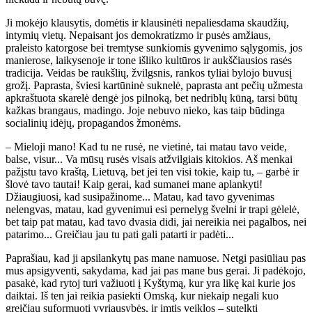
Ji mokėjo klausytis, domėtis ir klausinėti nepaliesdama skaudžių,
intymių vietų. Nepaisant jos demokratizmo ir pusės amžiaus,
praleisto katorgose bei tremtyse sunkiomis gyvenimo sąlygomis, jos
manierose, laikysenoje ir tone išliko kultūros ir aukščiausios rasės
tradicija. Veidas be raukšlių, žvilgsnis, rankos tyliai bylojo buvusį
grožį. Paprasta, šviesi kartūninė suknelė, paprasta ant pečių užmesta
apkraštuota skarelė dengė jos pilnoką, bet nedriblų kūną, tarsi būtų
kažkas brangaus, madingo. Joje nebuvo nieko, kas taip būdinga
socialinių idėjų, propagandos žmonėms.
– Mieloji mano! Kad tu ne rusė, ne vietinė, tai matau tavo veide,
balse, visur... Va mūsų rusės visais atžvilgiais kitokios. Aš menkai
pažįstu tavo kraštą, Lietuvą, bet jei ten visi tokie, kaip tu, – garbė ir
šlovė tavo tautai! Kaip gerai, kad sumanei mane aplankyti!
Džiaugiuosi, kad susipažinome... Matau, kad tavo gyvenimas
nelengvas, matau, kad gyvenimui esi pernelyg švelni ir trapi gėlelė,
bet taip pat matau, kad tavo dvasia didi, jai nereikia nei pagalbos, nei
patarimo... Greičiau jau tu pati gali patarti ir padėti...
Paprašiau, kad ji apsilankytų pas mane namuose. Netgi pasiūliau pas
mus apsigyventi, sakydama, kad jai pas mane bus gerai. Ji padėkojo,
pasakė, kad rytoj turi važiuoti į Kyštymą, kur yra likę kai kurie jos
daiktai. Iš ten jai reikia pasiekti Omską, kur niekaip negali kuo
greičiau suformuoti vyriausybės, ir imtis veiklos – sutelkti