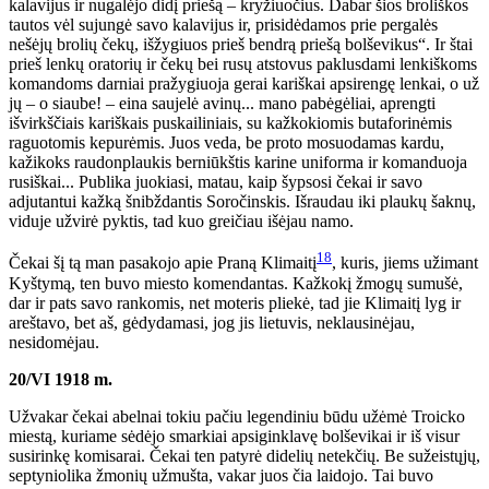
kalavijus ir nugalėjo didį priešą – kryžiuočius. Dabar šios broliškos
tautos vėl sujungė savo kalavijus ir, prisidėdamos prie pergalės
nešėjų brolių čekų, išžygiuos prieš bendrą priešą bolševikus“. Ir štai
prieš lenkų oratorių ir čekų bei rusų atstovus paklusdami lenkiškoms
komandoms darniai pražygiuoja gerai kariškai apsirengę lenkai, o už
jų – o siaube! – eina saujelė avinų... mano pabėgėliai, aprengti
išvirkščiais kariškais puskailiniais, su kažkokiomis butaforinėmis
raguotomis kepurėmis. Juos veda, be proto mosuodamas kardu,
kažikoks raudonplaukis berniūkštis karine uniforma ir komanduoja
rusiškai... Publika juokiasi, matau, kaip šypsosi čekai ir savo
adjutantui kažką šnibždantis Soročinskis. Išraudau iki plaukų šaknų,
viduje užvirė pyktis, tad kuo greičiau išėjau namo.
18
Čekai šį tą man pasakojo apie Praną Klimaitį
, kuris, jiems užimant
Kyštymą, ten buvo miesto komendantas. Kažkokį žmogų sumušė,
dar ir pats savo rankomis, net moteris pliekė, tad jie Klimaitį lyg ir
areštavo, bet aš, gėdydamasi, jog jis lietuvis, neklausinėjau,
nesidomėjau.
20/VI 1918 m.
Užvakar čekai abelnai tokiu pačiu legendiniu būdu užėmė Troicko
miestą, kuriame sėdėjo smarkiai apsiginklavę bolševikai ir iš visur
susirinkę komisarai. Čekai ten patyrė didelių netekčių. Be sužeistųjų,
septyniolika žmonių užmušta, vakar juos čia laidojo. Tai buvo