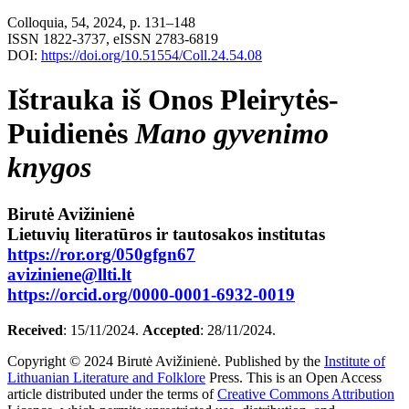
Colloquia, 54, 2024, p. 131–148
ISSN 1822-3737, eISSN 2783-6819
DOI:
https://doi.org/10.51554/Coll.24.54.08
Ištrauka iš Onos Pleirytės-
Puidienės
Mano gyvenimo
knygos
Birutė Avižinienė
Lietuvių literatūros ir tautosakos institutas
https://ror.org/050gfgn67
aviziniene@llti.lt
https://orcid.org/0000-0001-6932-0019
Received
: 15/11/2024.
Accepted
: 28/11/2024.
Copyright © 2024 Birutė Avižinienė. Published by the
Institute of
Lithuanian Literature and Folklore
Press. This is an Open Access
article distributed under the terms of
Creative Commons Attribution