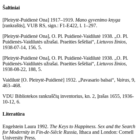
Šaltiniai
[Pleirytė-Puidienė Ona] 1917–1919.
Mano gyvenimo knyga
[rankraštis], VUB RS, sign.: F1-E422, l. 1–297.
[Pleirytė-Puidienė Ona], O. Pl. Puidienė-Vaidilutė 1938. „O. Pl.
Puidienės-Vaidilutės užrašai. Praeities šešėliai“,
Lietuvos žinios
,
1938-07-14, 156, 5.
[Pleirytė-Puidienė Ona], O. Pl. Puidienė-Vaidilutė 1938. „O. Pl.
Puidienės-Vaidilutės užrašai. Praeities šešėliai“,
Lietuvos žinios
,
1938-08-22, 188, 5.
Vaidilutė [O. Pleirytė-Puidienė] 1932. „Pavasario balsai“,
Vairas
, 9,
463–468.
VDU Bibliotekos rankraščių inventorius, kn. 2, Įrašas 1655, 1936-
10-12, 6.
Literatūra
Engelstein Laura 1992.
The Keys to Happiness. Sex and the Search
for Modernity in Fin-de-Siècle Russia
, Ithaca and London: Cornell
University Press.