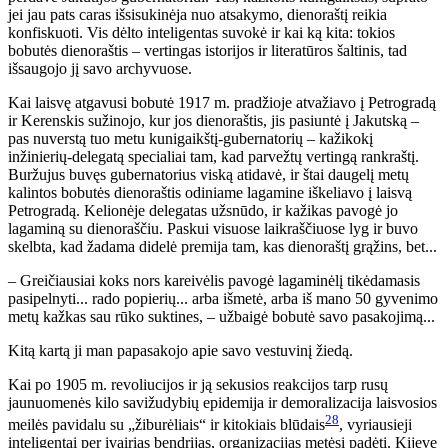
jei jau pats caras išsisukinėja nuo atsakymo, dienoraštį reikia
konfiskuoti. Vis dėlto inteligentas suvokė ir kai ką kita: tokios
bobutės dienoraštis – vertingas istorijos ir literatūros šaltinis, tad
išsaugojo jį savo archyvuose.
Kai laisvę atgavusi bobutė 1917 m. pradžioje atvažiavo į Petrogradą
ir Kerenskis sužinojo, kur jos dienoraštis, jis pasiuntė į Jakutską –
pas nuverstą tuo metu kunigaikštį-gubernatorių – kažikokį
inžinierių-delegatą specialiai tam, kad parvežtų vertingą rankraštį.
Buržujus buvęs gubernatorius viską atidavė, ir štai daugelį metų
kalintos bobutės dienoraštis odiniame lagamine iškeliavo į laisvą
Petrogradą. Kelionėje delegatas užsnūdo, ir kažikas pavogė jo
lagaminą su dienoraščiu. Paskui visuose laikraščiuose lyg ir buvo
skelbta, kad žadama didelė premija tam, kas dienoraštį grąžins, bet...
– Greičiausiai koks nors kareivėlis pavogė lagaminėlį tikėdamasis
pasipelnyti... rado popierių... arba išmetė, arba iš mano 50 gyvenimo
metų kažkas sau rūko suktines, – užbaigė bobutė savo pasakojimą...
Kitą kartą ji man papasakojo apie savo vestuvinį žiedą.
Kai po 1905 m. revoliucijos ir ją sekusios reakcijos tarp rusų
jaunuomenės kilo savižudybių epidemija ir demoralizacija laisvosios
28
meilės pavidalu su „žiburėliais“ ir kitokiais blūdais
, vyriausieji
inteligentai per įvairias bendrijas, organizacijas metėsi padėti. Kijeve