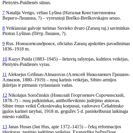
Pleirytės-Puidienės sūnus.
7
Natalija Verigo, vėliau Lyšina (Наталья Константиновна
Вериго-Лишина, ?) – vyresnioji Breško-Breškovskajos sesuo.
8
Veikiausiai galvoje turimas Suvieko dvaro (Zarasų raj.) savininkas
Piotras Lyšinas (Пётр Лишин, ?).
9
Rus.
Новоалександровск
, oficialus Zarasų apskrities pavadinimas
1836–1918 m.
10
Kazys Puida (1883–1945) – lietuvių rašytojas, kultūros veikėjas,
Pleirytės-Puidienės vyras.
11
Aleksejus Grišinas-Almazovas (Алексей Николaевич Гришин-
Алмaзов, 1880–1919) – rusų karinis veikėjas, Sibiro armijos
įkūrėjas ir pirmasis vyriausiasis vadas.
12
Nikolajus Soročinskis (Николай Георгиевич Сорочинский,
1878–?) – rusų pulkininkas, antibolševikinio judėjimo atstovas.
Sibire ėmus veikti Čekoslovakų korpusui, vadovavo Čeliabinsko
įgulos karinei tarybai, 1918 m. gegužės 5 d. pasiskelbusiai laikinąja
miesto valdžia.
13
Janas Husas (Jan Hus, apie 1372–1415) – čekų reformacijos
ideologas, tautinio judėjimo veikėjas. Evangelikų bažnyčiose