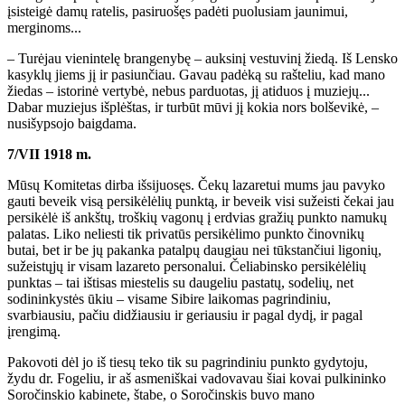
įsisteigė damų ratelis, pasiruošęs padėti puolusiam jaunimui,
merginoms...
– Turėjau vienintelę brangenybę – auksinį vestuvinį žiedą. Iš Lensko
kasyklų jiems jį ir pasiunčiau. Gavau padėką su rašteliu, kad mano
žiedas – istorinė vertybė, nebus parduotas, jį atiduos į muziejų...
Dabar muziejus išplėštas, ir turbūt mūvi jį kokia nors bolševikė, –
nusišypsojo baigdama.
7/VII 1918 m.
Mūsų Komitetas dirba išsijuosęs. Čekų lazaretui mums jau pavyko
gauti beveik visą persikėlėlių punktą, ir beveik visi sužeisti čekai jau
persikėlė iš ankštų, troškių vagonų į erdvias gražių punkto namukų
palatas. Liko neliesti tik privatūs persikėlimo punkto činovnikų
butai, bet ir be jų pakanka patalpų daugiau nei tūkstančiui ligonių,
sužeistųjų ir visam lazareto personalui. Čeliabinsko persikėlėlių
punktas – tai ištisas miestelis su daugeliu pastatų, sodelių, net
sodininkystės ūkiu – visame Sibire laikomas pagrindiniu,
svarbiausiu, pačiu didžiausiu ir geriausiu ir pagal dydį, ir pagal
įrengimą.
Pakovoti dėl jo iš tiesų teko tik su pagrindiniu punkto gydytoju,
žydu dr. Fogeliu, ir aš asmeniškai vadovavau šiai kovai pulkininko
Soročinskio kabinete, štabe, o Soročinskis buvo mano