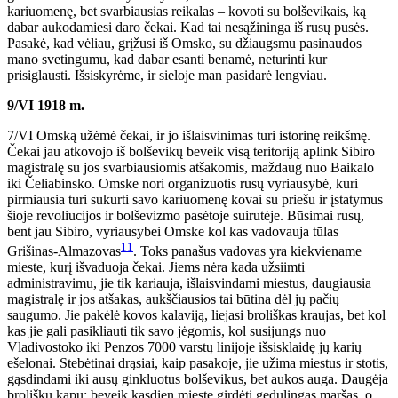
kariuomenę, bet svarbiausias reikalas – kovoti su bolševikais, ką
dabar aukodamiesi daro čekai. Kad tai nesąžininga iš rusų pusės.
Pasakė, kad vėliau, grįžusi iš Omsko, su džiaugsmu pasinaudos
mano svetingumu, kad dabar esanti benamė, neturinti kur
prisiglausti. Išsiskyrėme, ir sieloje man pasidarė lengviau.
9/VI 1918 m.
7/VI Omską užėmė čekai, ir jo išlaisvinimas turi istorinę reikšmę.
Čekai jau atkovojo iš bolševikų beveik visą teritoriją aplink Sibiro
magistralę su jos svarbiausiomis atšakomis, maždaug nuo Baikalo
iki Čeliabinsko. Omske nori organizuotis rusų vyriausybė, kuri
pirmiausia turi sukurti savo kariuomenę kovai su priešu ir įstatymus
šioje revoliucijos ir bolševizmo pasėtoje suirutėje. Būsimai rusų,
bent jau Sibiro, vyriausybei Omske kol kas vadovauja tūlas
11
Grišinas-Almazovas
. Toks panašus vadovas yra kiekviename
mieste, kurį išvaduoja čekai. Jiems nėra kada užsiimti
administravimu, jie tik kariauja, išlaisvindami miestus, daugiausia
magistralę ir jos atšakas, aukščiausios tai būtina dėl jų pačių
saugumo. Jie pakėlė kovos kalaviją, liejasi broliškas kraujas, bet kol
kas jie gali pasikliauti tik savo jėgomis, kol susijungs nuo
Vladivostoko iki Penzos 7000 varstų linijoje išsisklaidę jų karių
ešelonai. Stebėtinai drąsiai, kaip pasakoje, jie užima miestus ir stotis,
gąsdindami iki ausų ginkluotus bolševikus, bet aukos auga. Daugėja
broliškų kapų; beveik kasdien mieste girdėti gedulingas maršas, o