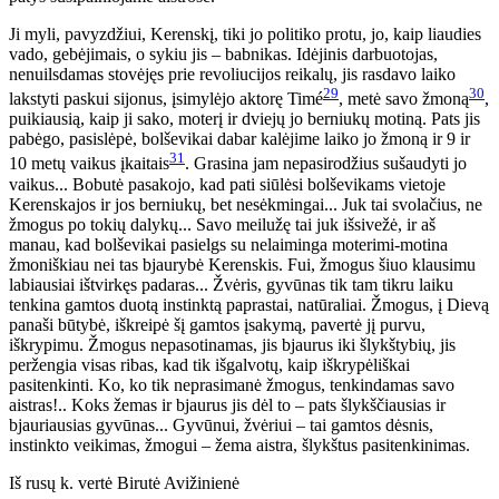
Ji myli, pavyzdžiui, Kerenskį, tiki jo politiko protu, jo, kaip liaudies
vado, gebėjimais, o sykiu jis – babnikas. Idėjinis darbuotojas,
nenuilsdamas stovėjęs prie revoliucijos reikalų, jis rasdavo laiko
29
30
lakstyti paskui sijonus, įsimylėjo aktorę Timé
, metė savo žmoną
,
puikiausią, kaip ji sako, moterį ir dviejų jo berniukų motiną. Pats jis
pabėgo, pasislėpė, bolševikai dabar kalėjime laiko jo žmoną ir 9 ir
31
10 metų vaikus įkaitais
. Grasina jam nepasirodžius sušaudyti jo
vaikus... Bobutė pasakojo, kad pati siūlėsi bolševikams vietoje
Kerenskajos ir jos berniukų, bet nesėkmingai... Juk tai svolačius, ne
žmogus po tokių dalykų... Savo meilužę tai juk išsivežė, ir aš
manau, kad bolševikai pasielgs su nelaiminga moterimi-motina
žmoniškiau nei tas bjaurybė Kerenskis. Fui, žmogus šiuo klausimu
labiausiai ištvirkęs padaras... Žvėris, gyvūnas tik tam tikru laiku
tenkina gamtos duotą instinktą paprastai, natūraliai. Žmogus, į Dievą
panaši būtybė, iškreipė šį gamtos įsakymą, pavertė jį purvu,
iškrypimu. Žmogus nepasotinamas, jis bjaurus iki šlykštybių, jis
peržengia visas ribas, kad tik išgalvotų, kaip iškrypėliškai
pasitenkinti. Ko, ko tik neprasimanė žmogus, tenkindamas savo
aistras!.. Koks žemas ir bjaurus jis dėl to – pats šlykščiausias ir
bjauriausias gyvūnas... Gyvūnui, žvėriui – tai gamtos dėsnis,
instinkto veikimas, žmogui – žema aistra, šlykštus pasitenkinimas.
Iš rusų k. vertė Birutė Avižinienė