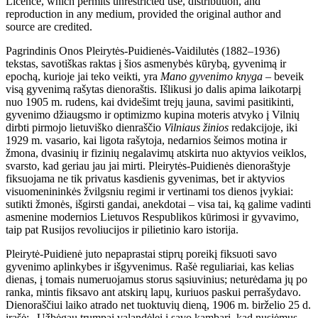
Licence, which permits unrestricted use, distribution, and
reproduction in any medium, provided the original author and
source are credited.
Pagrindinis Onos Pleirytės-Puidienės-Vaidilutės (1882–1936)
tekstas, savotiškas raktas į šios asmenybės kūrybą, gyvenimą ir
epochą, kurioje jai teko veikti, yra
Mano gyvenimo knyga
– beveik
visą gyvenimą rašytas dienoraštis. Išlikusi jo dalis apima laikotarpį
nuo 1905 m. rudens, kai dvidešimt trejų jauna, savimi pasitikinti,
gyvenimo džiaugsmo ir optimizmo kupina moteris atvyko į Vilnių
dirbti pirmojo lietuviško dienraščio
Vilniaus žinios
redakcijoje, iki
1929 m. vasario, kai ligota rašytoja, nedarnios šeimos motina ir
žmona, dvasinių ir fizinių negalavimų atskirta nuo aktyvios veiklos,
svarsto, kad geriau jau jai mirti. Pleirytės-Puidienės dienoraštyje
fiksuojama ne tik privatus kasdienis gyvenimas, bet ir aktyvios
visuomenininkės žvilgsniu regimi ir vertinami tos dienos įvykiai:
sutikti žmonės, išgirsti gandai, anekdotai – visa tai, ką galime vadinti
asmenine modernios Lietuvos Respublikos kūrimosi ir gyvavimo,
taip pat Rusijos revoliucijos ir pilietinio karo istorija.
Pleirytė-Puidienė juto nepaprastai stiprų poreikį fiksuoti savo
gyvenimo aplinkybes ir išgyvenimus. Rašė reguliariai, kas kelias
dienas, į tomais numeruojamus storus sąsiuvinius; neturėdama jų po
ranka, mintis fiksavo ant atskirų lapų, kuriuos paskui perrašydavo.
Dienoraščiui laiko atrado net tuoktuvių dieną, 1906 m. birželio 25 d.
įrašė: „Užbėgau trumpai valandėlei į savo kambarį, kad nusiėmus