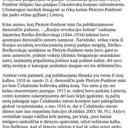
Puidienė išrūpino šias patalpas Čekoslovakų korpuso sužeistiesiems.
Užsimezgusi nuoširdi draugystė su čekų kariais Pleirytei-Puidienei
dar padės vėliau grįžtant į Lietuvą.
Kitas asmuo, kurį Pleirytė-Puidienė mini čia publikuojamuose
dienoraščio įrašuose, – „Rusijos revoliucijos bobute“ vadinama
Jakaterina Breško-Breškovskaja (1844–1934) laikinai buvo
apsistojusi dienoraščio autorės namuose. Narodnikė, vėliau viena iš
Rusijos socialistų revoliucionierių (eserų) partijos steigėjų, Breško-
Breškovskaja susitikimo su Pleiryte-Puidiene metu buvo garsi to
meto asmenybė, politinė veikėja (išrinkta Steigiamojo susirinkimo
nare), tarptautinį pripažinimą pelniusi kaip politinė kalinė, dėl savo
idėjų tremtyje ir katorgoje praleidusi daugiau nei tris dešimtmečius.
Atskirai verta paminėti, jog publikuojama ištrauka yra versta iš rusų
kalbos. 1918 m. sausio 11 d. dienoraščio įraše Pleirytė-Puidienė mini
jos bute Čeliabinske bolševikų atliktą kratą. Tuo metu ji ėjo net
kelias visuomenines pareigas: 1915 m. rudenį buvo paskirta Lietuvių
centro komiteto nukentėjusiems dėl karo šelpti įgaliotine, tų pačių
metų pabaigoje tapo Čeliabinsko miesto komiteto karo pabėgėliams
globoti vicepirmininke, o nuo 1916 m. dar ir Čeliabinsko miesto
dūmos nare nuo nepartinių frakcijos (Kubilius 2003: 90, 91). Aktyvi
svetimšalė naujai valdžiai kėlė įtarimų, per kratą „juos baisiai
intrigavo rankraščiai ir dienyno sąsiuviniai, rašyti nežinoma kalba.
Vos išaiškinau, kad aš lietuvių rašytoja ir kad tie raštai neturi nieko