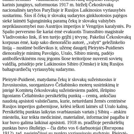
karinis junginys, suformuotas 1917 m. birželį Čekoslovakų
nacionalinės tarybos Paryžiuje ir Rusijos Laikinosios vyriausybės
susitarimu. Šios iš čekų ir slovakų sudarytos ginkluotosios pajėgos
siekė laimėti Sąjungininkų paramą čekų ir slovakų valstybės
nepriklausomybei nuo Austrijos imperijos ir Vengrijos karalystės. Po
Spalio perversmo šie kariai ėmė evakuotis Transsibiro magistrale
Vladivostoko link, iš ten turėjo grįžti į tėvynę. Pakeliui Čekoslovakų
korpusas ėmė, kaip sako dienoraščio autorė, „valyti“ geležinkelio
liniją – nustūmė bolševikus ir, užėmę daugelį Pleirytės-Puidienės
dienoraštyje minimų Pavolgio, Uralo, Sibiro miestų, padėjo
antibolševikinėms rusų jėgoms šiose teritorijose nuversti sovietų
valdžią, prisidėjo prie Laikinosios Sibiro (Omske) ir kitų Rusijos
baltagvardiečių vyriausybių sudarymo.
Pleirytė-Puidienė, matydama čekų ir slovakų sužeistuosius ir
žuvusiuosius, suorganizavo Čeliabinsko moterų susirinkimą ir
įsteigė Komitetą čekoslovakų sužeistiesiems padėti, išrūpino
ligoniams Čeliabinsko persikėlėlių punktą – centrą, anksčiau
naudotą apsistoti valstiečiams, kurie, neturėdami žemės centrinėse
Rusijos imperijos gubernijose, kėlėsi ieškoti laimės už Uralo kalnų.
Persikėlėlių punktas laikytas svarbiausiais vartais į Sibirą – atskiru
miesteliu, kur teikta medicininė, materialinė, informacinė pagalba ir
kur buvo galima laikinai apsistoti. 1918 m. pradžioje persikėlėlių
punktas buvo ištuštėjęs – čia dirbo vos 6 darbuotojai (Янгирова
1912), tad, pasiginčijusi su punkto vyriausiuoju gydytoju, Pleirytė-