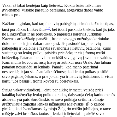
Vakar aš labai kentėjau kaip lietuvė... Kokiu baisu laiku mes
gyvename! Visokie pasaulio perėjūnai, apgavikai dabar valdo
minios protą...
Kažkur nugirdau, kad tarp lietuvių pabėgėlių atsirado kažkoks tipas,
17
tarsi poručikas Linkevičius
, bet iškart pasklido šnekos, kad jis joks
ne Linkevičius ir ne poručikas, o paprastas kareivis Jurkūnas,
Kazėnas ar kažikaip panašiai, fronte pavogęs nužudyto karininko
dokumentus ir jais dabar naudojasi. Jis pasirodė tarp lietuvių
pabėgėlių ir įkalbinėja rašytis savanoriais į lietuvių batalioną, kuris
susijungs su lenkų pulku, prisidės prie čekų ir eis į frontą mušti
bolševikų. Patariau lietuviams nekišti savų galvų į svetimus vaidus.
Kam mums kovoti už rusų laisvę ar žūti kur nors Urale. Juo labiau
patariau nesusidėti su lenkais. Panašu, kad mano patarimai
nesuveikė, ir jau skaičiau laikraščiuose, kad lenkų pulkas pasiūlė
savo pagalbą čekams, o prie jo dar yra ir lietuvių batalionas, ir visus
kartu juos pasiųs į frontą kovoti su bolševikais.
Staiga vakar vidurdienį... einu per aikštę ir matau vaizdą prieš
katalikų bažnyčią: lenkų pulko paradas, dalyvauja čekų kariuomenės
atstovai, yra pats Soročinskis su savo puikiąja svita. Tribūnoje
gražbyliauja zajadlas lenkas inžinierius Majevskis. Iš jo kalbos
girdžiu, kad švenčiamas įžymiojo Žalgirio mūšio jubiliejus, o tame
mūšyje „dvi broliškos tautos – lenkai ir lietuviai – pakėlė savo