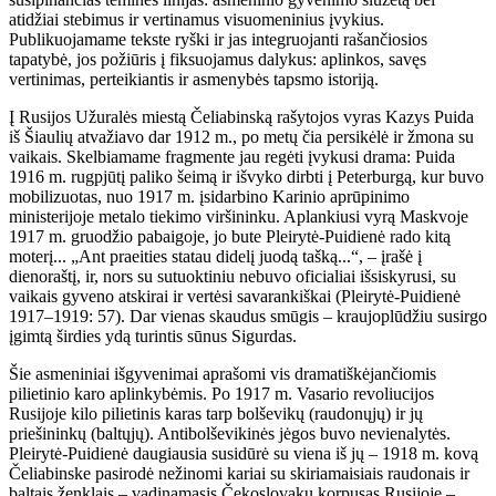
atidžiai stebimus ir vertinamus visuomeninius įvykius.
Publikuojamame tekste ryški ir jas integruojanti rašančiosios
tapatybė, jos požiūris į fiksuojamus dalykus: aplinkos, savęs
vertinimas, perteikiantis ir asmenybės tapsmo istoriją.
Į Rusijos Užuralės miestą Čeliabinską rašytojos vyras Kazys Puida
iš Šiaulių atvažiavo dar 1912 m., po metų čia persikėlė ir žmona su
vaikais. Skelbiamame fragmente jau regėti įvykusi drama: Puida
1916 m. rugpjūtį paliko šeimą ir išvyko dirbti į Peterburgą, kur buvo
mobilizuotas, nuo 1917 m. įsidarbino Karinio aprūpinimo
ministerijoje metalo tiekimo viršininku. Aplankiusi vyrą Maskvoje
1917 m. gruodžio pabaigoje, jo bute Pleirytė-Puidienė rado kitą
moterį... „Ant praeities statau didelį juodą tašką...“, – įrašė į
dienoraštį, ir, nors su sutuoktiniu nebuvo oficialiai išsiskyrusi, su
vaikais gyveno atskirai ir vertėsi savarankiškai (Pleirytė-Puidienė
1917–1919: 57). Dar vienas skaudus smūgis – kraujoplūdžiu susirgo
įgimtą širdies ydą turintis sūnus Sigurdas.
Šie asmeniniai išgyvenimai aprašomi vis dramatiškėjančiomis
pilietinio karo aplinkybėmis. Po 1917 m. Vasario revoliucijos
Rusijoje kilo pilietinis karas tarp bolševikų (raudonųjų) ir jų
priešininkų (baltųjų). Antibolševikinės jėgos buvo nevienalytės.
Pleirytė-Puidienė daugiausia susidūrė su viena iš jų – 1918 m. kovą
Čeliabinske pasirodė nežinomi kariai su skiriamaisiais raudonais ir
baltais ženklais – vadinamasis Čekoslovakų korpusas Rusijoje –