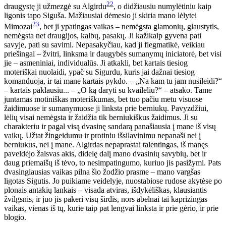
22
draugystę ji užmezgė su Algirdu
, o didžiausiu numylėtiniu kaip
ligonis tapo Siguša. Mažiausiai dėmesio ji skiria mano lėlytei
23
Mimozai
, bet ji ypatingas vaikas – nemėgsta glamonių, glaustytis,
nemėgsta net draugijos, kalbų, pasakų. Ji kažikaip gyvena pati
savyje, pati su savimi. Nepasakyčiau, kad ji flegmatikė, veikiau
priešingai – žvitri, linksma ir daugybės sumanymų iniciatorė, bet visi
jie – asmeniniai, individualūs. Ji atkakli, bet kartais tiesiog
moteriškai nuolaidi, ypač su Sigurdu, kuris jai dažnai tiesiog
komanduoja, ir tai mane kartais pykdo. – „Na kam tu jam nusileidi?“
– kartais paklausiu... – „O ką daryti su kvaileliu?“ – atsako. Tame
juntamas motiniškas moteriškumas, bet tuo pačiu metu visuose
žaidimuose ir sumanymuose ji linksta prie berniukų. Pavyzdžiui,
lėlių visai nemėgsta ir žaidžia tik berniukiškus žaidimus. Ji su
charakteriu ir pagal visą dvasinę sandarą panašiausia į mane iš visų
vaikų. Užtat žingeidumu ir protiniu išsilavinimu nepanaši nei į
berniukus, nei į mane. Algirdas nepaprastai talentingas, iš manęs
paveldėjo žalsvas akis, didelę dalį mano dvasinių savybių, bet ir
daug priemaišų iš tėvo, to nesimpatingumo, kuriuo jis pasižymi. Pats
dvasingiausias vaikas pilna šio žodžio prasme – mano vargšas
ligotas Sigutis. Jo puikiame veidelyje, nuostabiose rudose akytėse po
plonais antakių lankais – visada atviras, išdykėliškas, klausiantis
žvilgsnis, ir juo jis pakeri visų širdis, nors abelnai tai kaprizingas
vaikas, vienas iš tų, kurie taip pat lengvai linksta ir prie gėrio, ir prie
blogio.