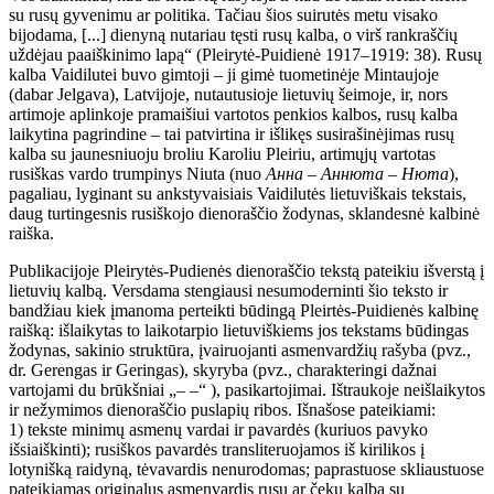
su rusų gyvenimu ar politika. Tačiau šios suirutės metu visako
bijodama, [...] dienyną nutariau tęsti rusų kalba, o virš rankraščių
uždėjau paaiškinimo lapą“ (Pleirytė-Puidienė 1917–1919: 38). Rusų
kalba Vaidilutei buvo gimtoji – ji gimė tuometinėje Mintaujoje
(dabar Jelgava), Latvijoje, nutautusioje lietuvių šeimoje, ir, nors
artimoje aplinkoje pramaišiui vartotos penkios kalbos, rusų kalba
laikytina pagrindine – tai patvirtina ir išlikęs susirašinėjimas rusų
kalba su jaunesniuoju broliu Karoliu Pleiriu, artimųjų vartotas
rusiškas vardo trumpinys Niuta (nuo
Анна – Аннюта – Нюта
),
pagaliau, lyginant su ankstyvaisiais Vaidilutės lietuviškais tekstais,
daug turtingesnis rusiškojo dienoraščio žodynas, sklandesnė kalbinė
raiška.
Publikacijoje Pleirytės-Pudienės dienoraščio tekstą pateikiu išverstą į
lietuvių kalbą. Versdama stengiausi nesumoderninti šio teksto ir
bandžiau kiek įmanoma perteikti būdingą Pleirtės-Puidienės kalbinę
raišką: išlaikytas to laikotarpio lietuviškiems jos tekstams būdingas
žodynas, sakinio struktūra, įvairuojanti asmenvardžių rašyba (pvz.,
dr. Gerengas ir Geringas), skyryba (pvz., charakteringi dažnai
vartojami du brūkšniai „– –“ ), pasikartojimai. Ištraukoje neišlaikytos
ir nežymimos dienoraščio puslapių ribos. Išnašose pateikiami:
1) tekste minimų asmenų vardai ir pavardės (kuriuos pavyko
išsiaiškinti); rusiškos pavardės transliteruojamos iš kirilikos į
lotynišką raidyną, tėvavardis nenurodomas; paprastuose skliaustuose
pateikiamas originalus asmenvardis rusų ar čekų kalba su