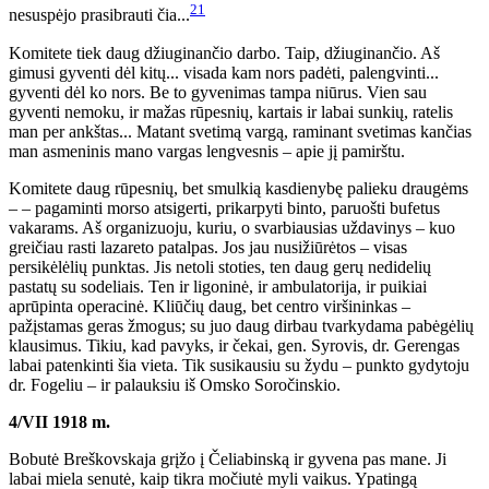
21
nesuspėjo prasibrauti čia...
Komitete tiek daug džiuginančio darbo. Taip, džiuginančio. Aš
gimusi gyventi dėl kitų... visada kam nors padėti, palengvinti...
gyventi dėl ko nors. Be to gyvenimas tampa niūrus. Vien sau
gyventi nemoku, ir mažas rūpesnių, kartais ir labai sunkių, ratelis
man per ankštas... Matant svetimą vargą, raminant svetimas kančias
man asmeninis mano vargas lengvesnis – apie jį pamirštu.
Komitete daug rūpesnių, bet smulkią kasdienybę palieku draugėms
– – pagaminti morso atsigerti, prikarpyti binto, paruošti bufetus
vakarams. Aš organizuoju, kuriu, o svarbiausias uždavinys – kuo
greičiau rasti lazareto patalpas. Jos jau nusižiūrėtos – visas
persikėlėlių punktas. Jis netoli stoties, ten daug gerų nedidelių
pastatų su sodeliais. Ten ir ligoninė, ir ambulatorija, ir puikiai
aprūpinta operacinė. Kliūčių daug, bet centro viršininkas –
pažįstamas geras žmogus; su juo daug dirbau tvarkydama pabėgėlių
klausimus. Tikiu, kad pavyks, ir čekai, gen. Syrovis, dr. Gerengas
labai patenkinti šia vieta. Tik susikausiu su žydu – punkto gydytoju
dr. Fogeliu – ir palauksiu iš Omsko Soročinskio.
4/VII 1918 m.
Bobutė Breškovskaja grįžo į Čeliabinską ir gyvena pas mane. Ji
labai miela senutė, kaip tikra močiutė myli vaikus. Ypatingą