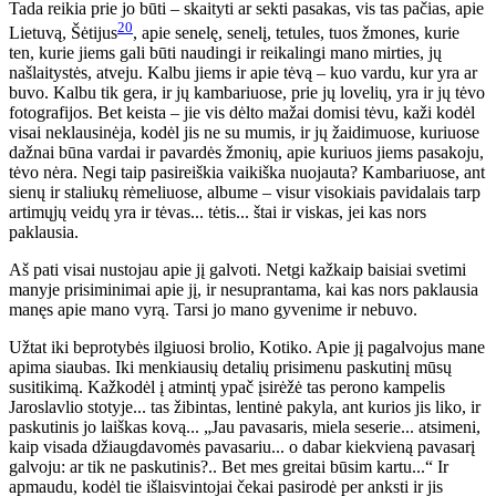
Tada reikia prie jo būti – skaityti ar sekti pasakas, vis tas pačias, apie
20
Lietuvą, Šėtijus
, apie senelę, senelį, tetules, tuos žmones, kurie
ten, kurie jiems gali būti naudingi ir reikalingi mano mirties, jų
našlaitystės, atveju. Kalbu jiems ir apie tėvą – kuo vardu, kur yra ar
buvo. Kalbu tik gera, ir jų kambariuose, prie jų lovelių, yra ir jų tėvo
fotografijos. Bet keista – jie vis dėlto mažai domisi tėvu, kaži kodėl
visai neklausinėja, kodėl jis ne su mumis, ir jų žaidimuose, kuriuose
dažnai būna vardai ir pavardės žmonių, apie kuriuos jiems pasakoju,
tėvo nėra. Negi taip pasireiškia vaikiška nuojauta? Kambariuose, ant
sienų ir staliukų rėmeliuose, albume – visur visokiais pavidalais tarp
artimųjų veidų yra ir tėvas... tėtis... štai ir viskas, jei kas nors
paklausia.
Aš pati visai nustojau apie jį galvoti. Netgi kažkaip baisiai svetimi
manyje prisiminimai apie jį, ir nesuprantama, kai kas nors paklausia
manęs apie mano vyrą. Tarsi jo mano gyvenime ir nebuvo.
Užtat iki beprotybės ilgiuosi brolio, Kotiko. Apie jį pagalvojus mane
apima siaubas. Iki menkiausių detalių prisimenu paskutinį mūsų
susitikimą. Kažkodėl į atmintį ypač įsirėžė tas perono kampelis
Jaroslavlio stotyje... tas žibintas, lentinė pakyla, ant kurios jis liko, ir
paskutinis jo laiškas kovą... „Jau pavasaris, miela seserie... atsimeni,
kaip visada džiaugdavomės pavasariu... o dabar kiekvieną pavasarį
galvoju: ar tik ne paskutinis?.. Bet mes greitai būsim kartu...“ Ir
apmaudu, kodėl tie išlaisvintojai čekai pasirodė per anksti ir jis