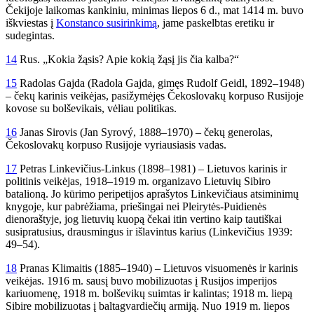
Čekijoje laikomas kankiniu, minimas liepos 6 d., mat 1414 m. buvo
iškviestas į
Konstanco susirinkimą
, jame paskelbtas eretiku ir
sudegintas.
14
Rus. „Kokia žąsis? Apie kokią žąsį jis čia kalba?“
15
Radolas Gajda (Radola Gajda, gimęs Rudolf Geidl,
1892–1948)
– čekų karinis veikėjas, pasižymėjęs Čekoslovakų korpuso Rusijoje
kovose su bolševikais, vėliau politikas.
16
Janas Sirovis (Jan Syrový, 1888–1970) – čekų generolas,
Čekoslovakų korpuso Rusijoje vyriausiasis vadas.
17
Petras Linkevičius-Linkus (1898–1981) – Lietuvos karinis ir
politinis veikėjas, 1918–1919 m. organizavo Lietuvių Sibiro
batalioną. Jo kūrimo peripetijos aprašytos Linkevičiaus atsiminimų
knygoje, kur pabrėžiama, priešingai nei Pleirytės-Puidienės
dienoraštyje, jog lietuvių kuopą čekai itin vertino kaip tautiškai
susipratusius, drausmingus ir išlavintus karius (Linkevičius 1939:
49–54).
18
Pranas Klimaitis (1885–1940) – Lietuvos visuomenės ir karinis
veikėjas. 1916 m. sausį buvo mobilizuotas į Rusijos imperijos
kariuomenę, 1918 m. bolševikų suimtas ir kalintas; 1918 m. liepą
Sibire mobilizuotas į baltagvardiečių armiją. Nuo 1919 m. liepos