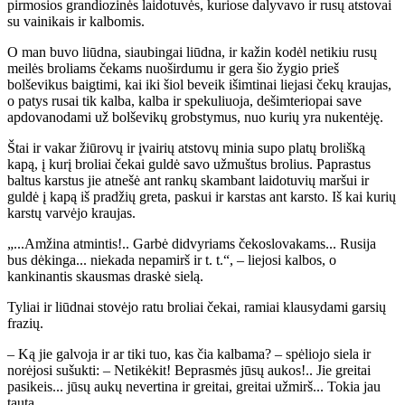
pirmosios grandiozinės laidotuvės, kuriose dalyvavo ir rusų atstovai
su vainikais ir kalbomis.
O man buvo liūdna, siaubingai liūdna, ir kažin kodėl netikiu rusų
meilės broliams čekams nuoširdumu ir gera šio žygio prieš
bolševikus baigtimi, kai iki šiol beveik išimtinai liejasi čekų kraujas,
o patys rusai tik kalba, kalba ir spekuliuoja, dešimteriopai save
apdovanodami už bolševikų grobstymus, nuo kurių yra nukentėję.
Štai ir vakar žiūrovų ir įvairių atstovų minia supo platų brolišką
kapą, į kurį broliai čekai guldė savo užmuštus brolius. Paprastus
baltus karstus jie atnešė ant rankų skambant laidotuvių maršui ir
guldė į kapą iš pradžių greta, paskui ir karstas ant karsto. Iš kai kurių
karstų varvėjo kraujas.
„...Amžina atmintis!.. Garbė didvyriams čekoslovakams... Rusija
bus dėkinga... niekada nepamirš ir t. t.“, – liejosi kalbos, o
kankinantis skausmas draskė sielą.
Tyliai ir liūdnai stovėjo ratu broliai čekai, ramiai klausydami garsių
frazių.
– Ką jie galvoja ir ar tiki tuo, kas čia kalbama? – spėliojo siela ir
norėjosi sušukti: – Netikėkit! Beprasmės jūsų aukos!.. Jie greitai
pasikeis... jūsų aukų nevertina ir greitai, greitai užmirš... Tokia jau
tauta.