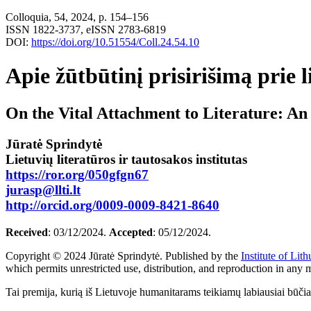
Colloquia, 54, 2024, p. 154–156
ISSN 1822-3737, eISSN 2783-6819
DOI:
https://doi.org/10.51554/Coll.24.54.10
Apie žūtbūtinį prisirišimą prie 
On the Vital Attachment to Literature: An
Jūratė Sprindytė
Lietuvių literatūros ir tautosakos institutas
https://ror.org/050gfgn67
jurasp@llti.lt
http://orcid.org/0009-0009-8421-8640
Received
: 03/12/2024.
Accepted
: 05/12/2024.
Copyright © 2024 Jūratė Sprindytė. Published by the
Institute of Lit
which permits unrestricted use, distribution, and reproduction in any 
Tai premija, kurią iš Lietuvoje humanitarams teikiamų labiausiai būčiau n