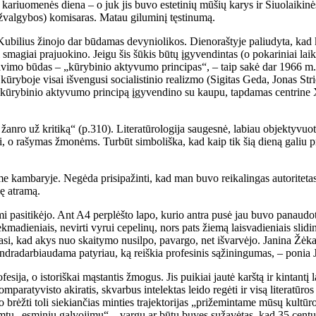
s kariuomenės diena – o juk jis buvo estetinių mūšių karys ir Šiuolaikin
žvalgybos) komisaras. Matau giluminį tęstinumą.
Kubilius žinojo dar būdamas devyniolikos. Dienoraštyje paliudyta, kad kr
 smagiai prajuokino. Jeigu šis šūkis būtų įgyvendintas (o pokariniai lai
vavimo būdas – „kūrybinio aktyvumo principas“, – taip sakė dar 1966 m.
, kūryboje visai išvengusi socialistinio realizmo (Sigitas Geda, Jonas Str
 kūrybinio aktyvumo principą įgyvendino su kaupu, tapdamas centrine XX 
nro už kritiką“ (p.310). Literatūrologija saugesnė, labiau objektyvuot
 o rašymas žmonėms. Turbūt simboliška, kad kaip tik šią dieną galiu pr
e kambaryje. Negėda prisipažinti, kad man buvo reikalingas autoritetas
nę atramą.
 pasitikėjo. Ant A4 perplėšto lapo, kurio antra pusė jau buvo panaudot
 sekmadieniais, nevirti vyrui cepelinų, nors pats žiemą laisvadieniais sl
asi, kad akys nuo skaitymo nusilpo, pavargo, net išvarvėjo. Janina Žėkai
ndradarbiaudama patyriau, ką reiškia profesinis sąžiningumas, – ponia 
fesija, o istoriškai mąstantis žmogus. Jis puikiai jautė karštą ir kintantį 
omparatyvisto akiratis, skvarbus intelektas leido regėti ir visą literatū
ėjo brėžti toli siekiančias minties trajektorijas „prižemintame mūsų kultū
tų „esminiu galvojimu“ – vargu ar būtų buvęs sužavėtas, kad 35 centus k