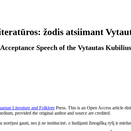
literatūros: žodis atsiimant Vyta
 Acceptance Speech of the Vytautas Kubilius
huanian Literature and Folklore
Press. This is an Open Access article dis
medium, provided the original author and source are credited.
orėjusi gauti, nes ji ne institucinė, o liudijanti žmogišką ryšį ir mieliau