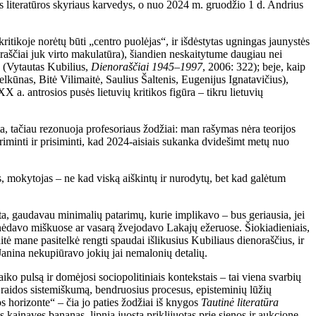
ės literatūros skyriaus karvedys, o nuo 2024 m. gruodžio 1 d. Andrius
itikoje norėtų būti „centro puolėjas“, ir išdėstytas ugningas jaunystės
kraščiai juk virto makulatūra), šiandien neskaitytume daugiau nei
 (Vytautas Kubilius,
Dienoraščiai 1945–1997
, 2006: 322); beje, kaip
ielkūnas, Bitė Vilimaitė, Saulius Šaltenis, Eugenijus Ignatavičius),
a. antrosios pusės lietuvių kritikos figūra – tikru lietuvių
a, tačiau rezonuoja profesoriaus žodžiai: man rašymas nėra teorijos
iminti ir prisiminti, kad 2024-aisiais sukanka dvidešimt metų nuo
, mokytojas – ne kad viską aiškintų ir nurodytų, bet kad galėtum
a, gaudavau minimalių patarimų, kurie implikavo – bus geriausia, jei
idinėdavo miškuose ar vasarą žvejodavo Lakajų ežeruose. Šiokiadieniais,
tė mane pasitelkė rengti spaudai išlikusius Kubiliaus dienoraščius, ir
Janina nekupiūravo jokių jai nemalonių detalių.
laiko pulsą ir domėjosi sociopolitiniais kontekstais – tai viena svarbių
ros raidos sistemiškumą, bendruosius procesus, episteminių lūžių
ros horizonte“ – čia jo paties žodžiai iš knygos
Tautinė literatūra
ainavęs bananas, lipnia juosta priklijuotas prie sienos ir aukcione