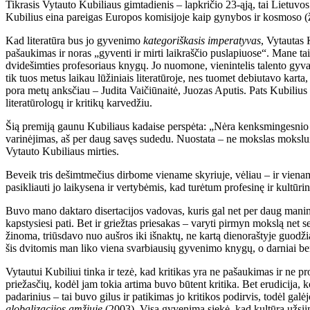
Tikrasis Vytauto Kubiliaus gimtadienis – lapkričio 23-ąją, tai Lietuvo
Kubilius eina pareigas Europos komisijoje kaip gynybos ir kosmoso (
Kad literatūra bus jo gyvenimo
kategoriškasis imperatyvas
, Vytautas 
pašaukimas ir noras „gyventi ir mirti laikraščio puslapiuose“. Mane tai
dvidešimties profesoriaus knygų. Jo nuomone, vienintelis talento gy
tik tuos metus laikau lūžiniais literatūroje, nes tuomet debiutavo karta
pora metų anksčiau – Judita Vaičiūnaitė, Juozas Aputis. Pats Kubilius
literatūrologų ir kritikų karvedžiu.
Šią premiją gaunu Kubiliaus kadaise perspėta: „Nėra kenksmingesnio ža
varinėjimas, aš per daug savęs sudedu. Nuostata – ne mokslas mokslui,
Vytauto Kubiliaus mirties.
Beveik tris dešimtmečius dirbome viename skyriuje, vėliau – ir vienam
pasikliauti jo laikysena ir vertybėmis, kad turėtum profesinę ir kultūri
Buvo mano daktaro disertacijos vadovas, kuris gal net per daug manimi
kapstysiesi pati. Bet ir griežtas priesakas – varyti pirmyn mokslą net
žinoma, triūsdavo nuo aušros iki išnaktų, ne kartą dienoraštyje guodži
šis dvitomis man liko viena svarbiausių gyvenimo knygų, o darniai be
Vytautui Kubiliui tinka ir tezė, kad kritikas yra ne pašaukimas ir ne pro
priežasčių, kodėl jam tokia artima buvo būtent kritika. Bet erudicija, k
padarinius – tai buvo gilus ir patikimas jo kritikos podirvis, todėl gal
globalizacijos amžiuje
(2003). Visą gyvenimą siekė, kad kultūra užsiim