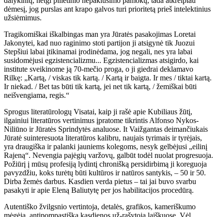
dalykinių, netgi pilietinio nepaklusimo pamokų, tada atkreipiau
dėmesį, jog purslas ant krapo galvos turi prioritetą prieš intelektinius
užsiėmimus.
Tragikomiškai iškalbingas man yra Jūratės pasakojimas Loretai
Jakonytei, kad nuo raginimo stoti partijon ji atsigynė tik Juozui
Stepšiui labai įtikinamai įrodinėdama, jog negali, nes yra labai
susidomėjusi egzistencializmu... Egzistencializmas atsigirdo, kai
institute sveikinome ją 70-mečio proga, o ji giedrai deklamavo
Rilkę: „Kartą, / viskas tik kartą. / Kartą ir baigta. Ir mes / tiktai kartą.
Ir niekad. / Bet tas būti tik kartą, jei net tik kartą, / žemiškai būti
neišvengiama, regis.“
Sprogus literatūrologų Visatai, kaip ji rašė apie Kubiliaus žūtį,
ilgainiui literatūros vertinimus įpratome tikrintis Alfonso Nykos-
Niliūno ir Jūratės Sprindytės analuose. It Vaižgantas deimančiukais
Jūratė suinteresuota literatūros kalibru, naujais tyrimais ir tyrėjais,
yra draugiška ir palanki jauniems kolegoms, nesyk gelbėjusi „eilinį
Rajeną“. Nevengia pajėgių varžovų, galbūt todėl nuolat progresuoja.
Požiūrį į mūsų profesiją lydintį chronišką persidirbimą ji koreguoja
pavyzdžiu, koks turėtų būti kultūros ir natūros santykis, – 50 ir 50.
Dirba žemės darbus. Kasdien verda pietus – tai jai buvo svarbu
pasakyti ir apie Eleną Baliutytę per jos habilitacijos procedūrą.
Autentiško žvilgsnio vertintoja, detalės, grafikos, kameriškumo
mėgėja, antipompastiška kasdienos už-rašytoja laiškuose. Vėl