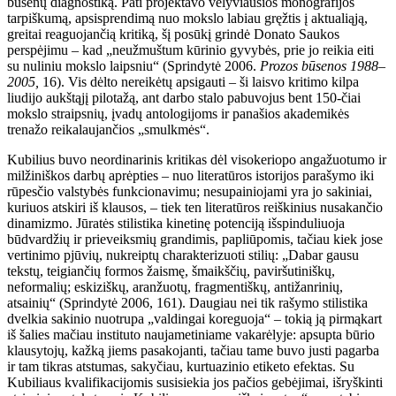
būsenų diagnostiką. Pati projektavo vėlyviausios monografijos
tarpiškumą, apsisprendimą nuo mokslo labiau gręžtis į aktualiąją,
greitai reaguojančią kritiką, šį posūkį grindė Donato Saukos
perspėjimu – kad „neužmuštum kūrinio gyvybės, prie jo reikia eiti
su nuliniu mokslo laipsniu“ (Sprindytė 2006.
Prozos būsenos
1988
–
2005,
16). Vis dėlto nereikėtų apsigauti – ši laisvo kritimo kilpa
liudijo aukštąjį pilotažą, ant darbo stalo pabuvojus bent 150-čiai
mokslo straipsnių, įvadų antologijoms ir panašios akademikės
trenažo reikalaujančios „smulkmės“.
Kubilius buvo neordinarinis kritikas dėl visokeriopo angažuotumo ir
milžiniškos darbų aprėpties – nuo literatūros istorijos parašymo iki
rūpesčio valstybės funkcionavimu; nesupainiojami yra jo sakiniai,
kuriuos atskiri iš klausos, – tiek ten literatūros reiškinius nusakančio
dinamizmo. Jūratės stilistika kinetinę potenciją išspinduliuoja
būdvardžių ir prieveiksmių grandimis, papliūpomis, tačiau kiek jose
vertinimo pjūvių, nukreiptų charakterizuoti stilių: „Dabar gausu
tekstų, teigiančių formos žaismę, šmaikščių, paviršutiniškų,
neformalių; eskiziškų, aranžuotų, fragmentiškų, antižanrinių,
atsainių“ (Sprindytė 2006, 161). Daugiau nei tik rašymo stilistika
dvelkia sakinio nuotrupa „valdingai koreguoja“ – tokią ją pirmąkart
iš šalies mačiau instituto naujametiniame vakarėlyje: apsupta būrio
klausytojų, kažką jiems pasakojanti, tačiau tame buvo justi pagarba
ir tam tikras atstumas, sakyčiau, kurtuazinio etiketo efektas. Su
Kubiliaus kvalifikacijomis susisiekia jos pačios gebėjimai, išryškinti