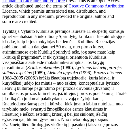
Lithuanian Literature and Folklore
Press. This is an Open Access
article distributed under the terms of
Creative Commons Attribution
Licence, which permits unrestricted use, distribution, and
reproduction in any medium, provided the original author and
source are credited.
Tryliktąja Vytauto Kubiliaus premijos laureate 11 ekspertų komisija
šįmet vienbalsiai išrinko Jūratę Sprindytę, kritikos ir literatūrologijos
klasikę, kaip ir jos mokytojas bei lėmėjas Kubilius. Recenzijas
publikuojanti jau daugiau nei 50 metų, nuo pirmo kurso,
atsiminimuose apie Kubilių Sprindytė rašė, jog save mato kaip
„kritikę iš prigimties“, ir tik ryžtingai orientuota Kubiliaus
visapusiškai atsiskleidė mokslininkės amplua. Jos knygų
pavadinimai (
Kritikos akvarelės
(1980),
Lyrizmas lietuvių prozoje:
stiliaus aspektas
(1989),
Lietuvių apysaka
(1996),
Prozos būsenos
1988
–
2005
(2006)) brėžia išgaubtą trajektoriją, kuria laisvai ir
kūrybiškai judėjo jos mintis – nuo eskizų, konceptualaus lyrizmo
lietuvių kultūroje pagrindimo per prozos dirvonus (divanus) ir
smulkiosios prozos kilimėlius, įsižiūrėjus į prozos poetiškumą. Jūratė
į kritiką ėjo juntamai palaikydama savąją rašytojų kartą,
išnaudodama šansą per jų kūrybą, kiek įmanu labiau nutolusią nuo
tarybinio melo, svarstyti žmogiškosios esmės klausimus ir
literatūroje ieškoti estetinių kriterijų bei jos siūlomų išeičių
egzistencijai, tikram gyvenimui. Nuo metodologijų džipais
išvažinėtų literatūrologijos vieškelių ji pasuko į laisvesnę prozos