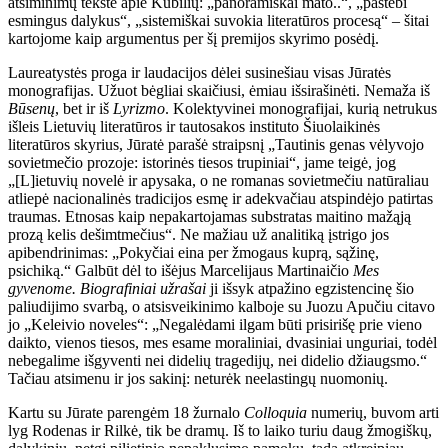
atsiminimų tekste apie Kubilių: „panoramiškai mato..“, „pastebi
esmingus dalykus“, „sistemiškai suvokia literatūros procesą“ – šitai
kartojome kaip argumentus per šį premijos skyrimo posėdį.
Laureatystės proga ir laudacijos dėlei susinešiau visas Jūratės
monografijas. Užuot bėgliai skaičiusi, ėmiau išsirašinėti. Nemaža iš
Būsenų
, bet ir iš
Lyrizmo
. Kolektyvinei monografijai, kurią netrukus
išleis Lietuvių literatūros ir tautosakos instituto Šiuolaikinės
literatūros skyrius, Jūratė parašė straipsnį „Tautinis genas vėlyvojo
sovietmečio prozoje: istorinės tiesos trupiniai“, jame teigė, jog
„[L]ietuvių novelė ir apysaka, o ne romanas sovietmečiu natūraliau
atliepė nacionalinės tradicijos esmę ir adekvačiau atspindėjo patirtas
traumas. Etnosas kaip nepakartojamas substratas maitino mažąją
prozą kelis dešimtmečius“. Ne mažiau už analitiką įstrigo jos
apibendrinimas: „Pokyčiai eina per žmogaus kuprą, sąžinę,
psichiką.“ Galbūt dėl to išėjus Marcelijaus Martinaičio
Mes
gyvenome. Biografiniai užrašai
ji išsyk atpažino egzistencinę šio
paliudijimo svarbą, o atsisveikinimo kalboje su Juozu Apučiu citavo
jo „Keleivio noveles“:
„Negalėdami ilgam būti prisirišę prie vieno
daikto, vienos tiesos, mes esame moraliniai, dvasiniai unguriai, todėl
nebegalime išgyventi nei didelių tragedijų, nei didelio džiaugsmo.“
Tačiau atsimenu ir jos sakinį: neturėk neelastingų nuomonių.
Kartu su Jūrate parengėm 18 žurnalo
Colloquia
numerių, buvom arti
lyg Rodenas ir Rilkė, tik be dramų. Iš to laiko turiu daug žmogiškų,