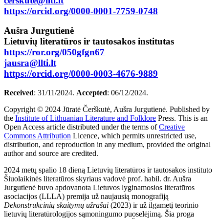
cerskute@llti.lt
https://orcid.org/0000-0001-7759-0748
Aušra Jurgutienė
Lietuvių literatūros ir tautosakos institutas
https://ror.org/050gfgn67
jausra@llti.lt
https://orcid.org/0000-0003-4676-9889
Received
: 31/11/2024.
Accepted
: 06/12/2024.
Copyright © 2024 Jūratė Čerškutė, Aušra Jurgutienė. Published by
the
Institute of Lithuanian Literature and Folklore
Press. This is an
Open Access article distributed under the terms of
Creative
Commons Attribution
Licence, which permits unrestricted use,
distribution, and reproduction in any medium, provided the original
author and source are credited.
2024 metų spalio 18 dieną Lietuvių literatūros ir tautosakos instituto
Šiuolaikinės literatūros skyriaus vadovė prof. habil. dr. Aušra
Jurgutienė buvo apdovanota Lietuvos lyginamosios literatūros
asociacijos (LLLA) premija už naujausią monografiją
Dekonstrukcinių skaitymų užrašai
(2023)
ir už ilgametį teorinio
lietuvių literatūrologijos sąmoningumo puoselėjimą. Šia proga