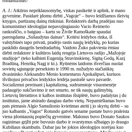
romantizmas?
A. J.
: Atkūrus nepriklausomybę, viskas pasikeitė ir aplink, ir mano
gyvenime. Pasidarė įdomu dirbti „Vagoje“ – buvo leidžiamos išeivių
knygos, partizanų dainų rinkiniai. Redaktorės darbą pradėjau nuo
komunistinei ideologijai nepavojingiausio Vacio Reimerio
rankraščio, o baigiau – kartu su Živile Ramoškaite spaudai
parengdama „Sušaudytas dainas“. Keitėsi leidybos rinka, iš
valstybinės tapo privati, pradėjo rastis naujų leidyklų, po kurias
pasklido daugelis bendradarbių. Vaidoto Žuko pakviesta ėmiau
dirbti redaktore ir kultūros laidų rengėja Lietuvos radijo „Mažojoje
studijoje“ (teko kalbinti Eugeniją Stravinskienę, Sigitą Gedą, Kazį
Bradūną, Henriką Nagį ir kt.). Rytinėms laidoms išverčiau nuolat
sovietų sąjungoje persekioto ir 1990 m. nužudyto stačiatikių
dvasininko Aleksandro Menio komentarus Apokalipsei, kuriuos
išviliojusi privačios leidyklos leidėja pasirašė savo pavarde.
Socializmui pereinant į kapitalizmą, sudrumstoje visuomenėje
padaugėjo sukčiavimo ir net smurto, ne tik naujų galimybių.
Lietuvių literatūros ir kalbos institutas išsiplėtė, buvo padalytas į du
institutus, jame atsirado daugiau darbo vietų. Nepamirštamas buvo
pats pirmasis Algio Samulionio kvietimas ateiti į jo skyrių dirbti – su
juo kalbantis „Vagos“ Rotundo gatvės sename pastate buvo praleista
viena įdomiausių popiečių gyvenime. Malonus buvo Donato Saukos
raginimas grįžti prie buvusio darbo ir svarstymus užbaigęs jo draugo
Kubiliaus skambutis. Dabar jau be jokios ideologijos norėjau kuo