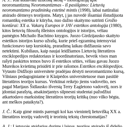
neoromantizmą
Neoromantizmas - iš pasiilgimo: Lietuvių
neoromantizmo pradininkų estetinė mintis
(1998), labai natūraliai
atsirado dėmesys teorijoms. Matyt, į jas nuvedė išsamiai išstudijuota
romantikų estetika ir kūryba, nuo dažno skaitymo sutrinti
Grožio
kontūrai: XX a. Vakarų Europos ir JAV estetikos antologija
(1980),
kitos lietuvių filosofų išleistos ontologijos ir istorijos, vėliau
pamėgtos Michailo Bachtino knygos. Juozo Girdzijausko skaityto
estetikos istorijos kurso užrašų, kurie prieš egzaminą intensyviai
funkcionavo tarp kursiokių, praradimą laikau didžiausia savo
netektimi. Kubiliaus, kaip naujai leidžiamos Lietuvių literatūros
enciklopedijos redaktoriaus ir koordinatoriaus, beveik visos man
rašyti paskirtos temos buvo iš estetikos srities, vėliau gavau Juozo
Mureikos kvietimą prisidėti ir prie rašomos
Estetikos enciklopedijos
.
Vytauto Didžiojo universitete pradėjau dėstyti neoromantizmo kursą,
Vilniaus pedagoginiame ir Klaipėdos universitetuose man pasiūlė
literatūros teorijos kursus. Verktinai reikėjo jiems vadovėlio, nes
pagal Marijaus Šidlausko išverstą Terry Eagletono vadovėlį, nors ir
įdomiai parašytą, atsakinėjantys silpnesni studentai pažodžiui
atkartodavo marksistinę literatūros teorijų kritiką (nuo vilko bėgta,
ant meškos pataikyta?).
J. Č.
: Kaip gimė mintis parengti kol kas vienintelį lietuvišką XX a.
literatūros teorijų vadovėlį ir teorinių tekstų chrestomatijas?
A. J.
: Lietuvoje atsidarius durims į laisvę, teorijos atsirado iš didelio