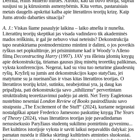
Derrida, Hillis Millerio mirties. Atrodo, kad tai buvo teorija, stipriai
susijusi su ją kūrusiomis asmenybėmis. Kita vertus, pastaraisiais
metais daugelis apskritai kalba apie literatūros teorijų krizę. Kaip
Jums atrodo dabarties situacija?
A. J.
: Viskas šiame pasaulyje laikina – laiko atnešta ir nunešta.
Literatūrų teorijų skeptikai jas visada vadindavo tik akademinės
mados reiškiniu, ir gal jie nebuvo visai neteisūs? Dekonstrukcija
tapo neatskiriama postmodernizmo mintimi ir dalimi, o jos poveikis
ryškus net popkultūroje, jei prisimintume kad ir Woody’o Alleno
filmą
Deconstructing Harry
(1997). JAV yra išleista įdomių knygų
apie dekonstrukciją, tiriamas gausus jūsų minėtų teoretikų palikimas,
vyksta konferencijos. Negerai, kad su visu tuo neturime glaudesnių
ryšių. Kryželį su jumis ant dekonstrukcijos kapo statyčiau, jei
matytume su ja nueinančias ir visas kitas literatūros teorijas. O
literatūros teorijų krizė, sutinku, neabejotinai yra, ją daug kas
pripažįsta, pati dekonstrukcija savo „nihilizmu“ pervertintam
struktūralistų teoretizavimui padėjo jai ateiti. Net Terry Eagletonas
nustebino neseniai
London Review of Books
pasirodžiusiu savo
straipsniu „The Excitement of the Stuff“ (2024), kuriame neįprastai
nostalgiškai aptarė Frederico Jamesono paskutinę knygą
The Years
of Theory
(2024), visas literatūros teorijas joje pavadindamas
nenusisekusio Paryžiaus studentų sukilimo pomirtiniu gyvenimu...
Bet kultūros istorijoje vyksta ir saviti laikui nepavaldūs dalykai: jos
pamatan nusėda ir išlieka skirtingi kultūrinės atminties sluoksniai.