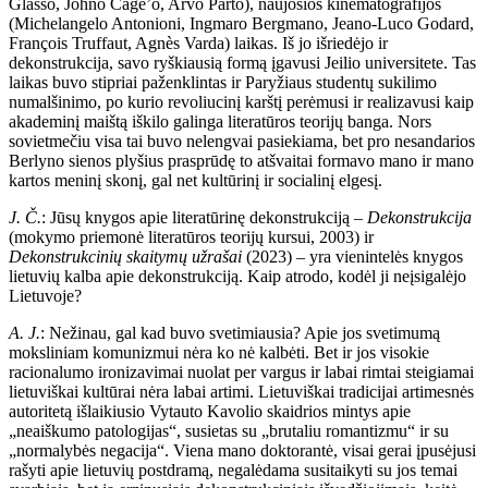
Glasso, Johno Cage’o, Arvo Pärto), naujosios kinematografijos
(Michelangelo Antonioni, Ingmaro Bergmano, Jeano-Luco Godard,
François Truffaut, Agnès Varda) laikas. Iš jo išriedėjo ir
dekonstrukcija, savo ryškiausią formą įgavusi Jeilio universitete. Tas
laikas buvo stipriai paženklintas ir Paryžiaus studentų sukilimo
numalšinimo, po kurio revoliucinį karštį perėmusi ir realizavusi kaip
akademinį maištą iškilo galinga literatūros teorijų banga. Nors
sovietmečiu visa tai buvo nelengvai pasiekiama, bet pro nesandarios
Berlyno sienos plyšius prasprūdę to atšvaitai formavo mano ir mano
kartos meninį skonį, gal net kultūrinį ir socialinį elgesį.
J. Č.
: Jūsų knygos apie literatūrinę dekonstrukciją –
Dekonstrukcija
(mokymo priemonė literatūros teorijų kursui, 2003) ir
Dekonstrukcinių skaitymų užrašai
(2023) – yra vienintelės knygos
lietuvių kalba apie dekonstrukciją. Kaip atrodo, kodėl ji neįsigalėjo
Lietuvoje?
A. J.
: Nežinau, gal kad buvo svetimiausia? Apie jos svetimumą
moksliniam komunizmui nėra ko nė kalbėti. Bet ir jos visokie
racionalumo ironizavimai nuolat per vargus ir labai rimtai steigiamai
lietuviškai kultūrai nėra labai artimi. Lietuviškai tradicijai artimesnės
autoritetą išlaikiusio Vytauto Kavolio skaidrios mintys apie
„neaiškumo patologijas“, susietas su „brutaliu romantizmu“ ir su
„normalybės negacija“. Viena mano doktorantė, visai gerai įpusėjusi
rašyti apie lietuvių postdramą, negalėdama susitaikyti su jos temai