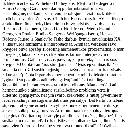
Schleiermacherio, Wilhelmo Dilthey’aus, Martino Heidegerio ir
Hanso Georgo Gadamerio darbų praturtinta susiformavo
psichologinė, neokantiška ir fenomenologinė literatūros kritikos
tradicija ir įvairios Ženevos, Ciuricho, Konstancos ir JAV skaitytojo
atsako literatūros mokyklos. Įdomu buvo pristatyti svarbiausius
Richardo E. Palmerio, Erico Donaldo Hircho, Péterio Szondi,
Georges’o Poulet, Emilio Staigerio, Wolfgango Iserio, Hanso
Roberto Jausso ir Stanley’io Fisho darbus, žymiai paveikusius XX
a. literatūros supratimą ir interpretacijas. Arūnas Sverdiolas savo
knygose buvo aprašęs filosofinę hermeneutikos problematiką, o man
norėjosi ją labiau susieti su literatūros kūrinio interpretavimo
problemomis. Gal ir ne viskas pavyko, kaip norėta, tačiau iš šios
knygos VU doktorantūros studijoms pasiūlytas egzaminas iki šiol
sulaukia nemažai susidomėjusiųjų. Ją rašydama maniau, kad visais
rakursais išplėtota ir parodyta hermeneutinė mintis, teksto supratimą
lyginanti su pokalbio galimybe, galėtų būti labai naudinga
šiuolaikiniam literatūros mokymui ir studijoms. Man atrodė, kad
hermeneutikoje aktualizuota susikalbėjimo problema verta ir
didesnio apmąstymo, nes yra svarbi kiekvieno iš mūsų gyvenime ir
labai reikalinga nesaugiame dabarties pasaulyje. Bet kartu vis labiau
stiprėjo ir abejonė ar net nusivylimas minėta hermeneutine iliuzija
apie susikalbėjimo galimybę. Ar išmintingiausios dialogų teorijos
pajėgios mūsų įtampų pasaulyje padidinti santarvės galimybę? Tarsi
susikalbame dar nereiškia, kad išties susikalbame, kad galime išeiti iš
savo vienišumo, kad galime savo gyvenimus „tikrai“ užrašyti, o