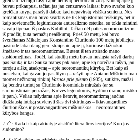
greičiau užbaigti rašyti apie lietuvių neoromantizmą. Minčių apie jį
buvau prikaupusi, tačiau jas jau cenzūravo laikas: buvo svarbu kuo
greičiau knygą parašyti dabar, kad nepavirstų visiška seniena. Nes
romantizmas man buvo svarbus ne tik kaip istorinis reiškinys, bet ir
kaip sovietmečiu legitimizuota antirealizmo estetika, su tokia mintimi
savaip tipenau iš paskos Kubiliui. Tačiau dėl paties neoromantizmo
iš pradžių būta nemažų neaiškumų. Prieš 50 metų, kai buvo
švenčiamas Mikalojaus Konstantino Čiurlionio 100 metų jubiliejus,
pasirodė labai daug gerų straipsnių apie jį, kuriuose dažnokai
šmėžavo ir tas neoromantizmas. Būtent iš ten atsirado mano
susidomėjimas. Todėl, kai studijų metu buvau nusiųsta rašyti darbų
pas Sauką ir kai Sauka manęs paklausė, apie ką norėčiau rašyti, jau
turėjau aiškų atsakymą – apie neoromantikų kūrybą. Bet kaip aš
nustebau, kai gavau jo pasiūlymą – rašyti apie Antano Miškinio man
tuomet nežinomą rinkinį
Varnos prie plento
(1935), sutikite, mažai
ką bendra turintį su Čiurlionio kosminiais miražais (ar su
simbolistiniais peizažais, Krėvės legendomis, Vydūno dramų mistika
ir pan.). Vėliau rašydama apie lietuvių neoromantizmą jaučiau
didžiausią intrigą suvienyti šias dvi skirtingas – ikiavangardinės
čiurlioniškos ir postavangardinės miškiniškos – neoromantinės
kūrybos bangas.
J. Č.
: Kada ir kaip akiratyje atsidūrė literatūros teorijos? Kuo jos
sudomino?
A. J.
: Kai atidaviau uždelstą skolą – monografiją apie