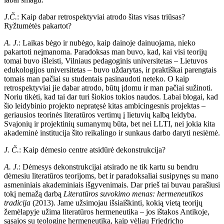
J.Č.
: Kaip dabar retrospektyviai atrodo šitas visas triūsas?
Ryžtumėtės pakartot?
A. J.
: Laikas bėgo ir nubėgo, kaip dainoje dainuojama, nieko
pakartoti neįmanoma. Paradoksas man buvo, kad, kai visi teorijų
tomai buvo išleisti, Vilniaus pedagoginis universitetas – Lietuvos
edukologijos universitetas – buvo uždarytas, ir praktiškai parengtais
tomais man pačiai su studentais pasinaudoti neteko. O kaip
retrospektyviai jie dabar atrodo, būtų įdomu ir man pačiai sužinoti.
Noriu tikėti, kad tai dar turi šiokios tokios naudos. Labai blogai, kad
šio leidybinio projekto nepratęsė kitas ambicingesnis projektas –
geriausios teorinės literatūros vertimų į lietuvių kalbą leidyba.
Svajonių ir projektinių sumanymų būta, bet nei LLTI, nei jokia kita
akademinė institucija šito reikalingo ir sunkaus darbo daryti nesiėmė.
J. Č.
: Kaip dėmesio centre atsidūrė dekonstrukcija?
A. J.
: Dėmesys dekonstrukcijai atsirado ne tik kartu su bendru
dėmesiu literatūros teorijoms, bet ir paradoksaliai susipynęs su mano
asmeniniais akademiniais išgyvenimais. Dar prieš tai buvau parašiusi
tokį nemažą darbą
Literatūros suvokimo menas: hermeneutikos
tradicija
(2013). Jame užsimojau išsiaiškinti, kokią vietą teorijų
žemėlapyje užima literatūros hermeneutika – jos ištakos Antikoje,
sąsajos su teologine hermeneutika, kaip vėliau Friedricho