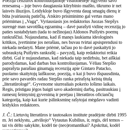
Poezija cenzūros kontroliuojamoje visuomenėje išgyveno savo
renesansą – joje buvo daugiausia kūrybinio maišto, tikrumo ir net
laisvės iliuzijos. Leidykloje buvo išgyventa daug smagių dienų ir
būta įvairiausių patirčių. Atskiro prisiminimo gal vertas mano
priėmimas į „Vagą“. Vyriausiasis jos redaktorius Juozas Stepšys
surengė man savotišką egzaminą – davė parašyti vidinę recenziją jo
paties sustabdytam (tada to nežinojau) Aldonos Puišytės poemų
rankraščiui. Nujausdama, kad iš manęs laukiama ideologinės
kritikos, įvertinime jos nerašiau, nes buvau tvirtai apsisprendusi to
niekada nedaryti. Mane priėmė, tačiau po to davė paskaityti jo
subraukytą Puišytės rankraštį – pavyzdį, kaip redaktoriui reikia
dirbti. Gal ir nujausdamas, kad niekada taip nedirbsiu, bet aiškiai
parodydamas, kad darbas bus kontroliuojamas. Vėliau Stepšio
paprašyta parašiau ginamąją recenziją apie Gintaro Patacko,
puolamo skaitytojų laiškuose, poeziją, o kai ji buvo išspausdinta,
prie savo pavardės radau Stepšio ranka prirašytą keistą titulą
„literatūrologė“. Gyvenome siurrealiais pokerio lošimo laikais.
Regis, pristigau jėgos baigti savo akademinį darbą, pasitraukiau į
ramesnį šeimyninį gyvenimą ir perėjau į literatūros oficiančių
kategoriją, kaip kai kurie įsilinksminę rašytojai mėgdavo vadinti
leidyklos redaktores.
J. Č.
: Lietuvių literatūros ir tautosakos institute pradėjote dirbti 1995
m. Jei neklystu, „atviliojo“ Vytautas Kubilius, ir, regis, dėl temos –
tai vis dėlto sakykite, kodėl tie (neo)romantikai? Apskritai, kodėl