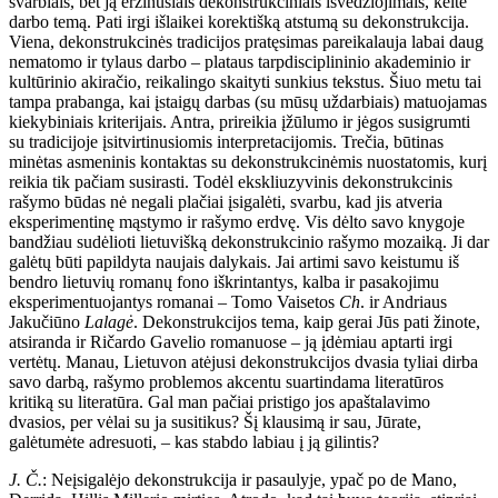
svarbiais, bet ją erzinusiais dekonstrukciniais išvedžiojimais, keitė
darbo temą. Pati irgi išlaikei korektišką atstumą su dekonstrukcija.
Viena, dekonstrukcinės tradicijos pratęsimas pareikalauja labai daug
nematomo ir tylaus darbo – plataus tarpdisciplininio akademinio ir
kultūrinio akiračio, reikalingo skaityti sunkius tekstus. Šiuo metu tai
tampa prabanga, kai įstaigų darbas (su mūsų uždarbiais) matuojamas
kiekybiniais kriterijais. Antra, prireikia įžūlumo ir jėgos susigrumti
su tradicijoje įsitvirtinusiomis interpretacijomis. Trečia, būtinas
minėtas asmeninis kontaktas su dekonstrukcinėmis nuostatomis, kurį
reikia tik pačiam susirasti. Todėl ekskliuzyvinis dekonstrukcinis
rašymo būdas nė negali plačiai įsigalėti, svarbu, kad jis atveria
eksperimentinę mąstymo ir rašymo erdvę. Vis dėlto savo knygoje
bandžiau sudėlioti lietuvišką dekonstrukcinio rašymo mozaiką. Ji dar
galėtų būti papildyta naujais dalykais. Jai artimi savo keistumu iš
bendro lietuvių romanų fono iškrintantys, kalba ir pasakojimu
eksperimentuojantys romanai – Tomo Vaisetos
Ch
. ir Andriaus
Jakučiūno
Lalagė
. Dekonstrukcijos tema, kaip gerai Jūs pati žinote,
atsiranda ir Ričardo Gavelio romanuose – ją įdėmiau aptarti irgi
vertėtų. Manau, Lietuvon atėjusi dekonstrukcijos dvasia tyliai dirba
savo darbą, rašymo problemos akcentu suartindama literatūros
kritiką su literatūra. Gal man pačiai pristigo jos apaštalavimo
dvasios, per vėlai su ja susitikus? Šį klausimą ir sau, Jūrate,
galėtumėte adresuoti, – kas stabdo labiau į ją gilintis?
J. Č.
: Neįsigalėjo dekonstrukcija ir pasaulyje, ypač po de Mano,