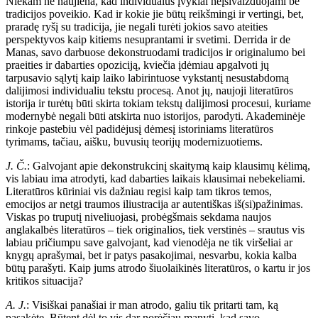
Niekam ne naujiena, kad individualūs įvykiai neįsivaizduojami be
tradicijos poveikio. Kad ir kokie jie būtų reikšmingi ir vertingi, bet,
praradę ryšį su tradicija, jie negali turėti jokios savo ateities
perspektyvos kaip kitiems nesuprantami ir svetimi. Derrida ir de
Manas, savo darbuose dekonstruodami tradicijos ir originalumo bei
praeities ir dabarties opoziciją, kviečia įdėmiau apgalvoti jų
tarpusavio sąlytį kaip laiko labirintuose vykstantį nesustabdomą
dalijimosi individualiu tekstu procesą. Anot jų, naujoji literatūros
istorija ir turėtų būti skirta tokiam tekstų dalijimosi procesui, kuriame
modernybė negali būti atskirta nuo istorijos, parodyti. Akademinėje
rinkoje pastebiu vėl padidėjusį dėmesį istoriniams literatūros
tyrimams, tačiau, aišku, buvusių teorijų modernizuotiems.
J. Č.
: Galvojant apie dekonstrukcinį skaitymą kaip klausimų kėlimą,
vis labiau ima atrodyti, kad dabarties laikais klausimai nebekeliami.
Literatūros kūriniai vis dažniau regisi kaip tam tikros temos,
emocijos ar netgi traumos iliustracija ar autentiškas iš(si)pažinimas.
Viskas po truputį niveliuojasi, probėgšmais sekdama naujos
anglakalbės literatūros – tiek originalios, tiek verstinės – srautus vis
labiau pričiumpu save galvojant, kad vienodėja ne tik viršeliai ar
knygų aprašymai, bet ir patys pasakojimai, nesvarbu, kokia kalba
būtų parašyti. Kaip jums atrodo šiuolaikinės literatūros, o kartu ir jos
kritikos situacija?
A. J.
: Visiškai panašiai ir man atrodo, galiu tik pritarti tam, ką
pasakėte. Būtent dėl to vis dar norėčiau manyti, kad savo