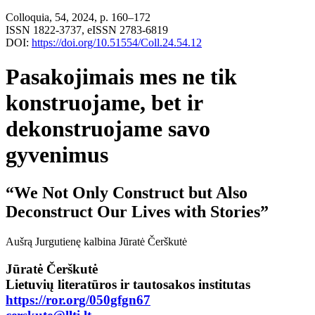
Colloquia, 54, 2024, p. 160–172
ISSN 1822-3737, eISSN 2783-6819
DOI:
https://doi.org/10.51554/Coll.24.54.12
Pasakojimais mes ne tik
konstruojame, bet ir
dekonstruojame savo
gyvenimus
“We Not Only Construct but Also
Deconstruct Our Lives with Stories”
Aušrą Jurgutienę kalbina Jūratė Čerškutė
Jūratė Čerškutė
Lietuvių literatūros ir tautosakos institutas
https://ror.org/050gfgn67