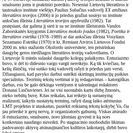
smalsumo joms ir praktinio poreikio. Neseniai Lietuvių literatūros ir
tautosakos institute viešėjęs Paulius Subačius vadovėlį
XX amžiaus
literatūros teorijos
(2006) ir jo priedus gražiai susiejo su institute
anksčiau išleista
Literatūros teorijos apybraiža
(1982). Tai
pratęsiant, dar galima jį sieti ir su ne institute išleistomis Vandos
Zaborskaitės knygomis
Literatūros mokslo įvadas
(1982),
Poetika ir
literatūros estetika
(1978–1989) ar dar anksčiau išleista Vosyliaus
Sezamano
Estetika
(1970) ir kt. Remiant Atviros Lietuvos Fondui
2000 m. teko stažuotis Oksfordo universitete, ten prisirinkau
daugybę geros medžiagos literatūros teorijų vadovėliams. O
Lietuvoje ši mintis sulaukė daugelio kolegų palaikymo. Entuziazmo
buvo, ir dėl to didesnio vargo vargti nereikėjo. Ką tik kviečiau, be
kelių išimčių, visi sutiko tokį vadovėlį rašyti ir priedus jam versti.
Džiaugiausi, kad pavyko darbui sutelkti skirtingų institucijų puikius
specialistus. Teorinių tekstų vertimai ir jų redagavimas – katorgiškas
darbas, esu be galo dėkinga vertėjoms ir talentingai redaktorei
Donatai Linčiuvienei. Jei ne visi nuostabūs kartu dirbę žmonės,
nieko nebūtų buvę. Kitas reikalas, kai reikėjo tą sumanymą
realizuoti, laikytis nustatytų terminų, rašyti daug laiko atėmusius
LMT projektus ir ataskaitas, pasiekti reikiamą tekstų kokybę Va, čia
jau prireikė ir gerų nervų, ir organizatorės gabumų. Viskas atsirado
iš entuziazmo, smalsumo, noro įdomiau gyventi ir ką nors
konkretaus naudingo nuveikti. Po stagnacinio nuobodulio likimas
padovanojo aktyvų atsinaujinančios kultūros laikotarpį, dirbti buvo
labai smagu.