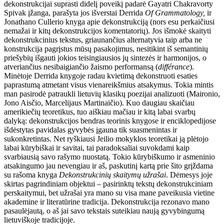
dekonstrukcijai suprasti didelį poveikį padarė Gayatri Chakravorty
Spivak įžanga, parašyta jos išverstai Derrida
Of Grammatology,
ir
Jonathano Cullerio knyga apie dekonstrukciją (nors esu perkaičiusi
nemažai ir kitų dekonstrukcijos komentatorių). Jos išmokė skaityti
dekonstrukcinius tekstus, griaunančius alternatyvia taip arba ne
konstrukcija pagrįstus mūsų pasakojimus, nesitikint iš semantinių
priešybių išgauti jokios teisingiausios jų sintezės ir harmonijos, o
atveriančius nesibaigiančio žaismo performansą (
différance
).
Minėtoje Derrida knygoje radau kvietimą dekonstruoti esaties
paprastumą atmetant visus vienareikšmius atsakymus. Tokia mintis
man pasirodė patraukli lietuvių klasikų poezijai analizuoti (Maironio,
Jono Aisčio, Marcelijaus Martinaičio). Kuo daugiau skaičiau
amerikiečių teoretikus, tuo aiškiau mačiau ir kitą labai svarbų
dalyką: dekonstrukcijos bendras teorinis knygose ir enciklopedijose
išdėstytas pavidalas gyvybės įgauna tik suasmenintas ir
sukonkretintas. Net ryškiausi Jeilio mokyklos teoretikai ją plėtojo
labai kūrybiškai ir savitai, tai paradoksaliai suvokdami kaip
svarbiausią savo rašymo nuostatą. Tokio kūrybiškumo ir asmeninio
atsakingumo jau nevengiau ir aš, paskutinį kartą prie šito grįždama
su rašoma knyga
Dekonstrukcinių skaitymų užrašai
. Dėmesys joje
skirtas pagrindiniam objektui – pasirinktų tekstų dekonstrukciniam
perskaitymui, bet užrašai yra mano su visa mane paveikusia vietine
akademine ir literatūrine tradicija. Dekonstrukcija rezonavo mano
pasaulėjautą, o aš jai savo tekstais suteikiau naują gyvybingumą
lietuviškoje tradicijoje.