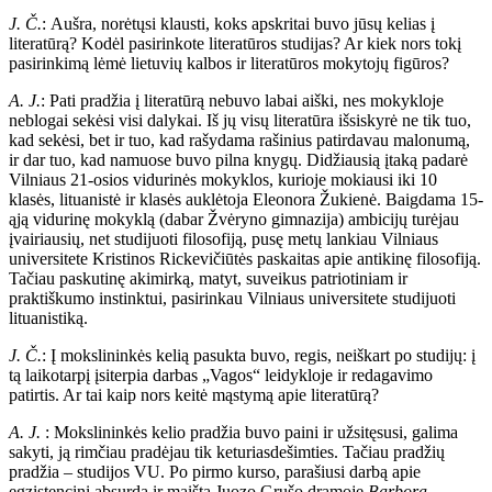
J. Č.
:
Aušra, norėtųsi klausti, koks apskritai buvo jūsų kelias į
literatūrą? Kodėl pasirinkote literatūros studijas? Ar kiek nors tokį
pasirinkimą lėmė lietuvių kalbos ir literatūros mokytojų figūros?
A. J.
: Pati pradžia į literatūrą nebuvo labai aiški, nes mokykloje
neblogai sekėsi visi dalykai. Iš jų visų literatūra išsiskyrė ne tik tuo,
kad sekėsi, bet ir tuo, kad rašydama rašinius patirdavau malonumą,
ir dar tuo, kad namuose buvo pilna knygų. Didžiausią įtaką padarė
Vilniaus 21-osios vidurinės mokyklos, kurioje mokiausi iki 10
klasės, lituanistė ir klasės auklėtoja Eleonora Žukienė. Baigdama 15-
ąją vidurinę mokyklą (dabar Žvėryno gimnazija) ambicijų turėjau
įvairiausių, net studijuoti filosofiją, pusę metų lankiau Vilniaus
universitete Kristinos Rickevičiūtės paskaitas apie antikinę filosofiją.
Tačiau paskutinę akimirką, matyt, suveikus patriotiniam ir
praktiškumo instinktui, pasirinkau Vilniaus universitete studijuoti
lituanistiką.
J. Č.
: Į mokslininkės kelią pasukta buvo, regis, neiškart po studijų: į
tą laikotarpį įsiterpia darbas „Vagos“ leidykloje ir redagavimo
patirtis. Ar tai kaip nors keitė mąstymą apie literatūrą?
A. J.
: Mokslininkės kelio pradžia buvo paini ir užsitęsusi, galima
sakyti, ją rimčiau pradėjau tik keturiasdešimties. Tačiau pradžių
pradžia – studijos VU. Po pirmo kurso, parašiusi darbą apie
egzistencinį absurdą ir maištą Juozo Grušo dramoje
Barbora