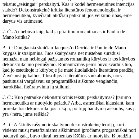
tekstus „teisingai“ perskaityti. Kas ir kodėl hermeneutines intencijas
stabdo? Dekonstrukcinė kritika literatūros fenomenologijai ir
hermeneutikai, kviečianti atidžiau patikrinti jos veikimo ribas, ėmė
darytis vis artimesnė.
J. Č.
: Ar nebuvo taip, kad ją priartino romantizmas ir Paulio de
Mano kritika?
A. J.
: Daugiausia skaičiau Jacques’o Derrida ir Paulio de Mano
knygas ir straipsnius. Juos skaitydama net nustebau suradusi
nemažai man neblogai pažįstamos romantikų kūrybos ir tos kūrybos
dekonstrukcinio perrašymo. Romantizmas jiems buvo svarbus tuo,
kad jo estetikoje ir kūryboje jie matė šiuolaikinės literatūros pradžią.
Žavėjausi jų kalbos, filosofijos ir literatūros sankabomis, nors
pasiutusiai vargdavau su programiškai aiškumo vengiančiu,
barokiškai figūratyviniu jų stiliumi.
J. Č.
: Kuo patraukė dekonstrukcinis tekstų perskaitymas? Įtarumo
hermeneutika ar nuotykio pažadu? Arba, asmeniškai klausiant, kam
prireikė tos dekonstrukcijos ir ką ji, po trijų bandymų aiškintis, kas ji
yra / nėra, jums reiškia?
A. J.
: Aiškintis rašymo ir skaitymo dekonstrukcinę teoriją, kuri
visiems mūsų metafiziniams aiškinimosi įpročiams programiškai nori
padaryti galą, buvo tikrai nemenkas iššūkis ar nuotykis. Iš pradžių