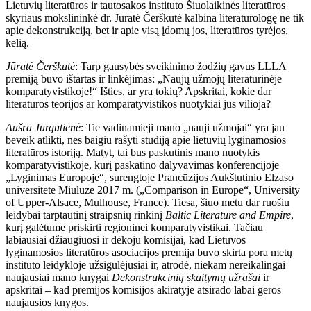
Lietuvių literatūros ir tautosakos instituto Šiuolaikinės literatūros
skyriaus mokslininkė dr. Jūratė Čerškutė kalbina literatūrologę ne tik
apie dekonstrukciją, bet ir apie visą įdomų jos, literatūros tyrėjos,
kelią.
Jūratė Čerškutė
:
Tarp gausybės sveikinimo žodžių gavus LLLA
premiją buvo ištartas ir linkėjimas: „Naujų užmojų literatūrinėje
komparatyvistikoje!“ Išties, ar yra tokių? Apskritai, kokie dar
literatūros teorijos ar komparatyvistikos nuotykiai jus vilioja?
Aušra Jurgutienė
: Tie vadinamieji mano „nauji užmojai“ yra jau
beveik atlikti, nes baigiu rašyti studiją apie lietuvių lyginamosios
literatūros istoriją. Matyt, tai bus paskutinis mano nuotykis
komparatyvistikoje, kurį paskatino dalyvavimas konferencijoje
„Lyginimas Europoje“, surengtoje Prancūzijos Aukštutinio Elzaso
universitete Miulūze 2017 m. („Comparison in Europe“, University
of Upper-Alsace, Mulhouse, France). Tiesa, šiuo metu dar ruošiu
leidybai tarptautinį straipsnių rinkinį
Baltic Literature and Empire
,
kurį galėtume priskirti regioninei komparatyvistikai. Tačiau
labiausiai džiaugiuosi ir dėkoju komisijai, kad Lietuvos
lyginamosios literatūros asociacijos premija buvo skirta pora metų
instituto leidykloje užsigulėjusiai ir, atrodė, niekam nereikalingai
naujausiai mano knygai
Dekonstrukcinių skaitymų užrašai
ir
apskritai – kad premijos komisijos akiratyje atsirado labai geros
naujausios knygos.