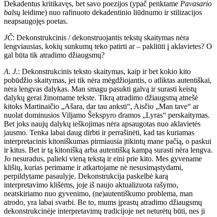
Dekadentus kritikavęs, bet savo poezijos (ypač penktame
Pavasario
balsų
leidime) nuo rafinuoto dekadentinio liūdnumo ir stilizacijos
neapsaugojęs poetas.
JČ
: Dekonstrukcinis / dekonstruojantis tekstų skaitymas nėra
lengviausias, kokių sunkumų teko patirti ar – pakliūti į aklavietes? O
gal būta tik atradimo džiaugsmų?
A. J.
: Dekonstrukcinis teksto skaitymas, kaip ir bet kokio kito
pobūdžio skaitymas, jei tik nėra mėgdžiojantis, o atliktas autentiškai,
nėra lengvas dalykas. Man smagu pasukti galvą ir surasti keistų
dalykų gerai žinomame tekste. Tikrą atradimo džiaugsmą atnešė
kitoks Martinaičio „Ašara, dar tau anksti“, Aisčio „Man tave“ ar
nuolat dominusios Viljamo Šekspyro dramos „Lyras“ perskaitymas.
Bet joks naujų dalykų ieškojimas nėra apsaugotas nuo aklavietės
jausmo. Tenka labai daug dirbti ir perrašinėti, kad tas kuriamas
interpretacinis kitoniškumas pirmiausia įtikintų mane pačią, o paskui
ir kitus. Bet ir tą kitonišką arba autentišką kampą surasti nėra lengva.
Jo nesuradus, palieki vieną tekstą ir eini prie kito. Mes gyvename
klišių, kurias perimame ir atkartojame nė nesusimąstydami,
perpildytame pasaulyje. Dekonstrukcija paskelbė karą
interpretavimo klišėms, joje iš naujo aktualizuota rašymo,
neatskiriamo nuo gyvenimo, (ne)autentiškumo problema, man
atrodo, yra labai svarbi. Be to, mums įprastų atradimo džiaugsmų
dekonstrukcinėje interpretavimų tradicijoje net neturėtų būti, nes ji