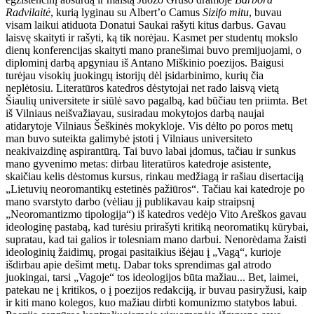
Radvilaitė
, kurią lyginau su Albert’o Camus
Sizifo mitu
, buvau
visam laikui atiduota Donatui Saukai rašyti kitus darbus. Gavau
laisvę skaityti ir rašyti, ką tik norėjau. Kasmet per studentų mokslo
dienų konferencijas skaityti mano pranešimai buvo premijuojami, o
diplominį darbą apgyniau iš Antano Miškinio poezijos. Baigusi
turėjau visokių juokingų istorijų dėl įsidarbinimo, kurių čia
neplėtosiu. Literatūros katedros dėstytojai net rado laisvą vietą
Šiaulių universitete ir siūlė savo pagalbą, kad būčiau ten priimta. Bet
iš Vilniaus neišvažiavau, susiradau mokytojos darbą naujai
atidarytoje Vilniaus Šeškinės mokykloje. Vis dėlto po poros metų
man buvo suteikta galimybė įstoti į Vilniaus universiteto
neakivaizdinę aspirantūrą. Tai buvo labai įdomus, tačiau ir sunkus
mano gyvenimo metas: dirbau literatūros katedroje asistente,
skaičiau kelis dėstomus kursus, rinkau medžiagą ir rašiau disertaciją
„Lietuvių neoromantikų estetinės pažiūros“. Tačiau kai katedroje po
mano svarstyto darbo (vėliau jį publikavau kaip straipsnį
„Neoromantizmo tipologija“) iš katedros vedėjo Vito Areškos gavau
ideologinę pastabą, kad turėsiu prirašyti kritiką neoromatikų kūrybai,
supratau, kad tai galios ir tolesniam mano darbui. Nenorėdama žaisti
ideologinių žaidimų, progai pasitaikius išėjau į „Vagą“, kurioje
išdirbau apie dešimt metų. Dabar toks sprendimas gal atrodo
juokingai, tarsi „Vagoje“ tos ideologijos būta mažiau... Bet, laimei,
patekau ne į kritikos, o į poezijos redakciją, ir buvau pasiryžusi, kaip
ir kiti mano kolegos, kuo mažiau dirbti komunizmo statybos labui.