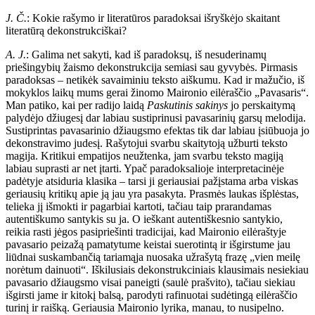
J. Č.
: Kokie rašymo ir literatūros paradoksai išryškėjo skaitant
literatūrą dekonstrukciškai?
A. J.
: Galima net sakyti, kad iš paradoksų, iš nesuderinamų
priešingybių žaismo dekonstrukcija semiasi sau gyvybės. Pirmasis
paradoksas – netikėk savaiminiu teksto aiškumu. Kad ir mažučio, iš
mokyklos laikų mums gerai žinomo Maironio eilėraščio „Pavasaris“.
Man patiko, kai per radijo laidą
Paskutinis sakinys
jo perskaitymą
palydėjo džiugesį dar labiau sustiprinusi pavasarinių garsų melodija.
Sustiprintas pavasarinio džiaugsmo efektas tik dar labiau įsiūbuoja jo
dekonstravimo judesį. Rašytojui svarbu skaitytoją užburti teksto
magija. Kritikui empatijos neužtenka, jam svarbu teksto magiją
labiau suprasti ar net įtarti. Ypač paradoksalioje interpretacinėje
padėtyje atsiduria klasika – tarsi ji geriausiai pažįstama arba viskas
geriausių kritikų apie ją jau yra pasakyta. Prasmės laukas išplėstas,
telieka jį išmokti ir pagarbiai kartoti, tačiau taip prarandamas
autentiškumo santykis su ja. O ieškant autentiškesnio santykio,
reikia rasti jėgos pasipriešinti tradicijai, kad Maironio eilėraštyje
pavasario peizažą pamatytume keistai suerotintą ir išgirstume jau
liūdnai suskambančią tariamąja nuosaka užrašytą frazę „vien meilę
norėtum dainuoti“. Iškilusiais dekonstrukciniais klausimais nesiekiau
pavasario džiaugsmo visai paneigti (saulė prašvito), tačiau siekiau
išgirsti jame ir kitokį balsą, parodyti rafinuotai sudėtingą eilėraščio
turinį ir raišką. Geriausia Maironio lyrika, manau, to nusipelno.