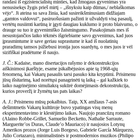
randasi iš egzistencialistų minties, kad žmogaus gyvenimas yra
nenusisekęs žygis prieš mirtį – „išnyksiu kaip dūmas,/ neblaškomas
vėjo“. Ji ateina su sava žinia, kad susireikšminusiam didžiajam
„gamtos valdovui“, pasiruošusiam pažinti ir užvaldyti visą pasaulį,
vertėtų nusiimti karūną ir įgyti daugiau kuklumo ir proto blaivumo, o
drauge su tuo ir gyvenimiško žaismingumo. Pasakojimais mes iš
nesustojančios laiko tėkmės išgriebiame savo gyvenimus, kad juos
įprasmintume ir save geriau suprastume ir kad iš nuolatinių
praradimų tamsos įsižiebusi ironija juos suardytų, o mes juos ir vėl
sizifiškai pradėtume iš naujo.
J. Č.
: Kadaise, mano disertacijos rašymo ir dekonstrukcijos
aiškinimosi įkarštyje, esame įsikalbėjusios apie tą 1968-ųjų
fenomeną, kai Vakarų pasaulis tarsi pasuko kita kryptimi. Prisimenu
jūsų išsitarimą, kad norėtųsi panagrinėti tą laiką – gal kažkiek to
laiko nagrinėjimo simuliakrą sukūrė domėjimasis dekonstrukcija,
kurios proveržį ir žymėtų tas pats laikas?
A. J.
: Prisimenu mūsų pokalbius. Taip, XX amžiaus 7-asis
dešimtmetis Vakarų kultūroje buvo ypatingas visų menų
eksperimentavimo ir klestėjimo laikas. Naujojo prancūzų romano
(Alaino Robbe-Grillet, Samuelio Becketto, Nathalie Sarraute,
Marguerite’os Duras, Claude’o Mauriaco) ir naujosios Lotynų
Amerikos prozos (Jorge Luis Borgeso, Gabriele García Márquezo,
Julio Cortazaro), minimalistinės ir postmodernios muzikos (Philipo