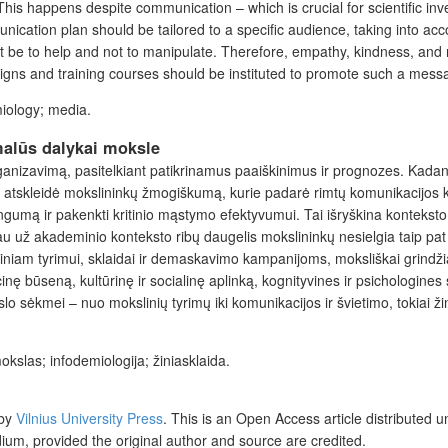
g. This happens despite communication – which is crucial for scientific 
unication plan should be tailored to a specific audience, taking into ac
t be to help and not to manipulate. Therefore, empathy, kindness, and m
ns and training courses should be instituted to promote such a mess
miology; media.
malūs dalykai moksle
anizavimą, pasitelkiant patikrinamus paaiškinimus ir prognozes. Kadangi 
i atskleidė mokslininkų žmogiškumą, kurie padarė rimtų komunikacijos kl
ąžiningumą ir pakenkti kritinio mąstymo efektyvumui. Tai išryškina kont
iau už akademinio konteksto ribų daugelis mokslininkų nesielgia taip pat
sliniam tyrimui, sklaidai ir demaskavimo kampanijoms, moksliškai grind
ocinę būseną, kultūrinę ir socialinę aplinką, kognityvines ir psichologines 
o sėkmei – nuo mokslinių tyrimų iki komunikacijos ir švietimo, tokiai ž
kslas; infodemiologija; žiniasklaida.
 by
Vilnius University Press
. This is an Open Access article distributed 
dium, provided the original author and source are credited.