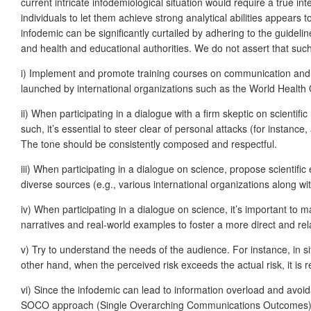
current intricate infodemiological situation would require a true int
individuals to let them achieve strong analytical abilities appears
infodemic can be significantly curtailed by adhering to the guidel
and health and educational authorities. We do not assert that such
i) Implement and promote training courses on communication and in
launched by international organizations such as the World Health 
ii) When participating in a dialogue with a firm skeptic on scientifi
such, it’s essential to steer clear of personal attacks (for instan
The tone should be consistently composed and respectful.
iii) When participating in a dialogue on science, propose scientific
diverse sources (e.g., various international organizations along wit
iv) When participating in a dialogue on science, it’s important to 
narratives and real-world examples to foster a more direct and re
v) Try to understand the needs of the audience. For instance, in s
other hand, when the perceived risk exceeds the actual risk, it i
vi) Since the infodemic can lead to information overload and avoid
SOCO approach (Single Overarching Communications Outcomes) pr