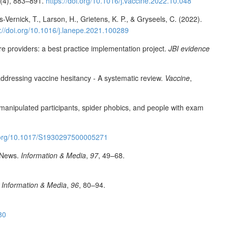
(4), 883–891.
https://doi.org/10.1016/j.vaccine.2022.10.048
Vernick, T., Larson, H., Grietens, K. P., & Gryseels, C. (2022).
s://doi.org/10.1016/j.lanepe.2021.100289
re providers: a best practice implementation project.
JBI evidence
addressing vaccine hesitancy - A systematic review.
Vaccine
,
manipulated participants, spider phobics, and people with exam
i.org/10.1017/S1930297500005271
e News.
Information & Media
,
97
, 49–68.
.
Information & Media
,
96
, 80–94.
80