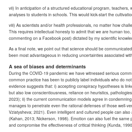
vii) In anticipation of a structured educational program, teachers
analyses to students in schools. This would kick-start the cultivati
viii) As scientists and/or health professionals, no matter how challen
This requires intellectual honesty to admit that we are human too, 
commenting on a Facebook post) dictated by my scientific knowle
As a final note, we point out that science should be communicated a
been most advantageous in reducing uncertainties associated with 
A sea of biases and determinants
During the COVID-19 pandemic we have witnessed serious communic
common practice has been to publicly label individuals who do not fol
evidence suggests that: i) accepting conspiracy hypotheses is link
but also low conscientiousness, reliance on heuristics, pathologi
2023); ii) the current communication models agree in condemning
manages to penetrate even the rational defenses of those well-ver
Vziatysheva; 2021). Even intelligent and cultured people can also ac
(Kahan, 2013; Nickerson, 1998). Emotion can also fuel the same phe
and compromise the effectiveness of critical thinking (Kunda, 1990