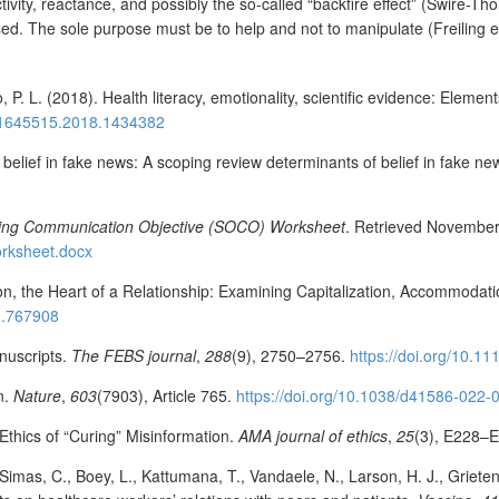
tivity, reactance, and possibly the so-called “backfire effect” (Swire-T
ssed. The sole purpose must be to help and not to manipulate (Freiling et
 P. L. (2018). Health literacy, emotionality, scientific evidence: Elemen
/21645515.2018.1434382
 belief in fake news: A scoping review determinants of belief in fake n
ding Communication Objective (SOCO) Worksheet
. Retrieved November
orksheet.docx
on, the Heart of a Relationship: Examining Capitalization, Accommodati
21.767908
anuscripts.
The FEBS journal
,
288
(9), 2750–2756.
https://doi.org/10.1
n.
Nature
,
603
(7903), Article 765.
https://doi.org/10.1038/d41586-022
 Ethics of “Curing” Misinformation.
AMA journal of ethics
,
25
(3), E228–
Simas, C., Boey, L., Kattumana, T., Vandaele, N., Larson, H. J., Grietens