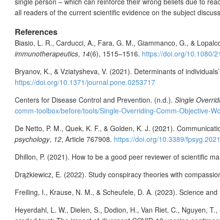
single person – which can reinforce their wrong beliefs due to reac
all readers of the current scientific evidence on the subject discu
References
Biasio, L. R., Carducci, A., Fara, G. M., Giammanco, G., & Lopalco,
immunotherapeutics
,
14
(6), 1515–1516.
https://doi.org/10.1080
Bryanov, K., & Vziatysheva, V. (2021). Determinants of individuals’
https://doi.org/10.1371/journal.pone.0253717
Centers for Disease Control and Prevention. (n.d.).
Single Overri
comm-toolbox/before/tools/Single-Overriding-Comm-Objective-W
De Netto, P. M., Quek, K. F., & Golden, K. J. (2021). Communicati
psychology
,
12
, Article 767908.
https://doi.org/10.3389/fpsyg.20
Dhillon, P. (2021). How to be a good peer reviewer of scientific m
Drążkiewicz, E. (2022). Study conspiracy theories with compassio
Freiling, I., Krause, N. M., & Scheufele, D. A. (2023). Science and
Heyerdahl, L. W., Dielen, S., Dodion, H., Van Riet, C., Nguyen, T., 