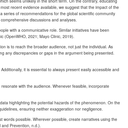
s, which seems unlikely in the short term. On the contrary, educating
e most recent evidence available, we suggest that the impact of the
e a series of recommendations for the global scientific community
ore comprehensive discussions and analyses.
ple with a communicative role. Similar initiatives have been
linic (OpenWHO, 2021; Mayo Clinic, 2019).
tion is to reach the broader audience, not just the individual. As
essing any discrepancies or gaps in the argument being presented.
Additionally, it is essential to always present easily accessible and
ies resonate with the audience. Whenever feasible, incorporate
h data highlighting the potential hazards of the phenomenon. On the
guidelines, ensuring neither exaggeration nor negligence.
est words possible. Wherever possible, create narratives using the
nd Prevention, n.d.).