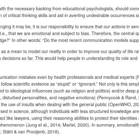
, with the necessary backing from educational psychologists, should com
on of critical thinking skills and aid in averting undesirable occurrences
ging it may be, it is our responsibility to ensure that our actions in sens
i.e., that we are emotional and subject to bias. Therefore, the central q
dge?” In other words: “Do the most recent communication models suppo
s a mean to model our reality in order to improve our quality of life rat
decisions so far. This would help people in understanding its role and
ation mistakes even by health professionals and medical experts (Rov
low scientific evidence as “stupid” or “ignorant.” Not only is this simpli
ed to ideological influences (such as religion and politics) and/or de
es, disturbed personalities, and negative emotions) (Pennycook & Rand, 
 the use of insults when dealing with the general public (OpenWHO, 20
sed in science, although individuals with less structured knowledge ar
t like lawyers, using their reasoning abilities to protect their identiti
nomenon (Jung et al., 2014; Martel, 2020). In summary, emotionality and
; Ståhl & van Prooijenb, 2018).