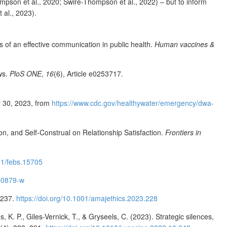
hompson et al., 2020; Swire-Thompson et al., 2022) – but to inform
 al., 2023).
ts of an effective communication in public health.
Human vaccines &
ews.
PloS ONE
,
16
(6), Article e0253717.
 30, 2023, from
https://www.cdc.gov/healthywater/emergency/dwa-
on, and Self-Construal on Relationship Satisfaction.
Frontiers in
111/febs.15705
-00879-w
E237.
https://doi.org/10.1001/amajethics.2023.228
, K. P., Giles-Vernick, T., & Gryseels, C. (2023). Strategic silences,