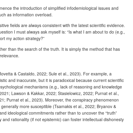
mence the introduction of simplified infodemiological issues and
 such as information overload.
itive fields are always consistent with the latest scientific evidence.
uestion I must always ask myself is: “Is what I am about to do (e.g.,
rt my action strategy?”
her than the search of the truth. It is simply the method that has
 relevance.
etta & Castaldo, 2022; Sule et al., 2023). For example, a
stic and inaccurate, but it is paradoxical because current scientific
ep psychological mechanisms (e.g., lack of reasoning and knowledge
2021; Lawson & Kakkar, 2022; Stasielowicz, 2022; Purnat et al.,
21; Purnat et al., 2023). Moreover, the conspiracy phenomenon
e generally more susceptible (Tsamakis et al., 2022; Bryanov &
es and ideological commitments rather than to uncover the “truth”
 rationality (if not epistemic) can foster intellectual dishonesty