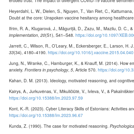
eroded trust: The impact of divergent COVID-19 vaccine sentiment
Heyerdahl, L. W., Dielen, S., Nguyen, T., Van Riet, C., Kattumana,
Doubt at the core: Unspoken vaccine hesitancy among healthcar
Ifrim, R. A., Klugarová, J., Măguriță, D., Zazu, M., Mazilu, D. C.
implementation
,
20
(S1), S41–S48.
https://doi.org/10.1097/XEB.
Jarrett, C., Wilson, R., O’Leary, M., Eckersberger, E., Larson, H
33
(34), 4180–4190.
https://doi.org/10.1016/j.vaccine.2015.04.040
Jung, N., Wranke, C., Hamburger, K., & Knauff, M. (2014). How em
anxiety.
Frontiers in psychology
,
5
, Article 570.
https://doi.org/10
Kahan, D. M. (2013). Ideology, motivated reasoning, and cognitive
Kairys, A., Jurkuvėnas, V., Mikuličiūtė, V., Ivleva, V., & Pakalnišk
https://doi.org/10.15388/Im.2023.97.59
Kont, K.-R. (2023). Cyber Literacy Skills of Estonians: Activitie
https://doi.org/10.15388/Im.2023.96.67
Kunda, Z. (1990). The case for motivated reasoning.
Psychological