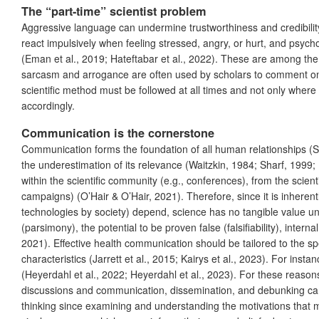
The “part-time” scientist problem
Aggressive language can undermine trustworthiness and credibility i
react impulsively when feeling stressed, angry, or hurt, and psycho
(Eman et al., 2019; Hateftabar et al., 2022). These are among the
sarcasm and arrogance are often used by scholars to comment on di
scientific method must be followed at all times and not only where 
accordingly.
Communication is the cornerstone
Communication forms the foundation of all human relationships (Sem
the underestimation of its relevance (Waitzkin, 1984; Sharf, 1999; B
within the scientific community (e.g., conferences), from the scien
campaigns) (O’Hair & O’Hair, 2021). Therefore, since it is inherentl
technologies by society) depend, science has no tangible value unl
(parsimony), the potential to be proven false (falsifiability), inter
2021). Effective health communication should be tailored to the sp
characteristics (Jarrett et al., 2015; Kairys et al., 2023). For i
(Heyerdahl et al., 2022; Heyerdahl et al., 2023). For these reason
discussions and communication, dissemination, and debunking cam
thinking since examining and understanding the motivations that ma