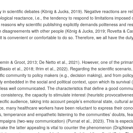
n scientific debates (König & Jucks, 2019). Negative reactions are relat
logical reactance, i.e., the tendency to respond to limitations imposed 
 reasons why scientific publishing explicitly demands politeness and re
sagreements with other people (König & Jucks, 2019; Rovetta & Castaldo
it is convenient or comfortable to do so. Therefore, we all have the dut
in & Groot, 2013; De Netto et al., 2021). However, one of the primary hi
iasio et al., 2018; Ifrim et al., 2022). Regarding the scientific scenario
tific community to policy makers (e.g., decision making), and from policy
y embedded in the social and political context, upon which its survival (e
ess well communicated. The characteristics that define a good communica
nal consistency, the capacity to stimulate interest (heuristic provocative
ecific audience, taking into account people’s emotional state, cultural
nstance, many healthcare workers have been reluctant to express their c
s, temperance and empathetic listening to the communities’ doubts, fears
paigns (two-way communication) (Purnat et al., 2023). This is especia
ke the latter appealing is vital to counter the phenomenon (Drążkiewic