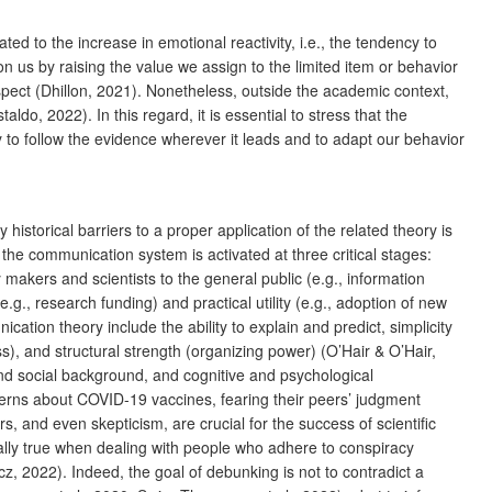
ed to the increase in emotional reactivity, i.e., the tendency to
on us by raising the value we assign to the limited item or behavior
spect (Dhillon, 2021). Nonetheless, outside the academic context,
, 2022). In this regard, it is essential to stress that the
y to follow the evidence wherever it leads and to adapt our behavior
storical barriers to a proper application of the related theory is
, the communication system is activated at three critical stages:
 makers and scientists to the general public (e.g., information
.g., research funding) and practical utility (e.g., adoption of new
tion theory include the ability to explain and predict, simplicity
ness), and structural strength (organizing power) (O’Hair & O’Hair,
 and social background, and cognitive and psychological
oncerns about COVID-19 vaccines, fearing their peers’ judgment
, and even skepticism, are crucial for the success of scientific
lly true when dealing with people who adhere to conspiracy
z, 2022). Indeed, the goal of debunking is not to contradict a