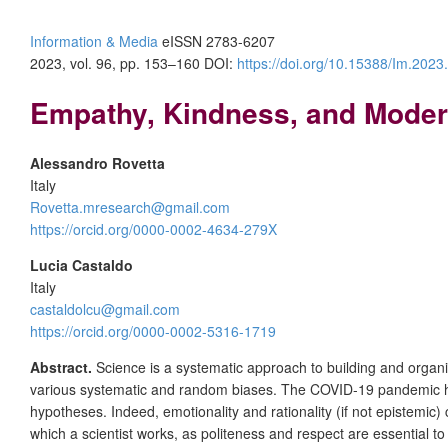
Information & Media
eISSN 2783-6207
2023, vol. 96, pp. 153–160 DOI:
https://doi.org/10.15388/Im.2023
Empathy, Kindness, and Moderat
Alessandro Rovetta
Italy
Rovetta.mresearch@gmail.com
https://orcid.org/0000-0002-4634-279X
Lucia Castaldo
Italy
castaldolcu@gmail.com
https://orcid.org/0000-0002-5316-1719
Abstract.
Science is a systematic approach to building and organi
various systematic and random biases. The COVID-19 pandemic ha
hypotheses. Indeed, emotionality and rationality (if not epistemic) 
which a scientist works, as politeness and respect are essential t