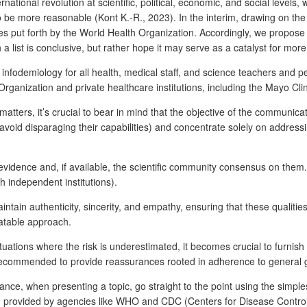
ernational revolution at scientific, political, economic, and social level
 to be more reasonable (Kont K.-R., 2023). In the interim, drawing on th
ines put forth by the World Health Organization. Accordingly, we propos
 a list is conclusive, but rather hope it may serve as a catalyst for m
fodemiology for all health, medical staff, and science teachers and peo
Organization and private healthcare institutions, including the Mayo C
c matters, it’s crucial to bear in mind that the objective of the communica
ce, avoid disparaging their capabilities) and concentrate solely on addr
 evidence and, if available, the scientific community consensus on them. 
h independent institutions).
maintain authenticity, sincerity, and empathy, ensuring that these qualit
latable approach.
ituations where the risk is underestimated, it becomes crucial to furnis
s recommended to provide reassurances rooted in adherence to general 
ance, when presenting a topic, go straight to the point using the simpl
ovided by agencies like WHO and CDC (Centers for Disease Control a