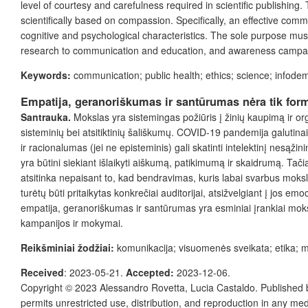
level of courtesy and carefulness required in scientific publishin
scientifically based on compassion. Specifically, an effective comm
cognitive and psychological characteristics. The sole purpose mus
research to communication and education, and awareness campaig
Keywords:
communication; public health; ethics; science; infode
Empatija, geranoriškumas ir santūrumas nėra tik for
Santrauka.
Mokslas yra sistemingas požiūris į žinių kaupimą ir org
sisteminių bei atsitiktinių šališkumų. COVID-19 pandemija galutina
ir racionalumas (jei ne episteminis) gali skatinti intelektinį nes
yra būtini siekiant išlaikyti aiškumą, patikimumą ir skaidrumą. Tač
atsitinka nepaisant to, kad bendravimas, kuris labai svarbus mok
turėtų būti pritaikytas konkrečiai auditorijai, atsižvelgiant į jos em
empatija, geranoriškumas ir santūrumas yra esminiai įrankiai moksl
kampanijos ir mokymai.
Reikšminiai žodžiai:
komunikacija; visuomenės sveikata; etika; mo
Received
: 2023-05-21.
Accepted:
2023-12-06.
Copyright © 2023 Alessandro Rovetta, Lucia Castaldo. Published
permits unrestricted use, distribution, and reproduction in any me