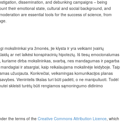
investigation, dissemination, and debunking campaigns – being
count their emotional state, cultural and social background, and
oderation are essential tools for the success of science, from
age.
mokslininkai yra žmonės, jie klysta ir yra veikiami įvairių
aidų ar net laikėsi konspiracinių hipotezių. Iš tiesų emocionalumas
eksto, kuriame dirba mokslininkas, svarbą, nes mandagumas ir pagarba
 mandagiai ir atsargiai, kaip reikalaujama mokslinėje leidyboje. Taip
žiamas užuojauta. Konkrečiai, veiksmingas komunikacijos planas
savybes. Vienintelis tikslas turi būti padėti, o ne manipuliuoti. Todėl
inutei skleisti turėtų būti rengiamos sąmoningumo didinimo
under the terms of the
Creative Commons Attribution Licence
, which