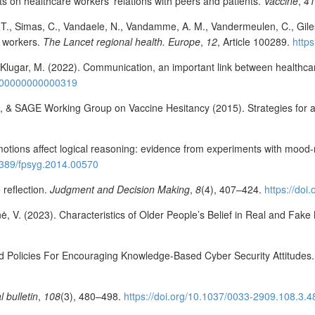
s on healthcare workers’ relations with peers and patients.
Vaccine
,
41
 T., Simas, C., Vandaele, N., Vandamme, A. M., Vandermeulen, C., Giles-
e workers.
The Lancet regional health. Europe
,
12
, Article 100289.
http
, & Klugar, M. (2022). Communication, an important link between healthca
0000000000000319
. J., & SAGE Working Group on Vaccine Hesitancy (2015). Strategies for 
otions affect logical reasoning: evidence from experiments with mood-
.3389/fpsyg.2014.00570
 reflection.
Judgment and Decision Making
,
8
(4), 407–424.
https://do
ienė, V. (2023). Characteristics of Older People’s Belief in Real and Fak
s and Policies For Encouraging Knowledge-Based Cyber Security Attitudes
 bulletin
,
108
(3), 480–498.
https://doi.org/10.1037/0033-2909.108.3.4