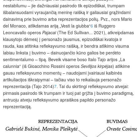
nestabilumu – jie dažniausiai pasirodo tik epizodiškai, trumpam
išbalansuodami vyraujančią meninę raišką ir galiausiai grąžindami
dainavimą prie buvimo arba reprezentacijos polių. Pvz., nors Mario
del Monaco, atlikdamas ariją „Vesti la giubba“
6
iš Ruggero
Leoncavallo operos
Pajacai
(The Ed Sullivan... 2021), atkreipdamas
klausytojo dėmesį į personažo jausmus, epizodiškai kvatoja ir
rauda, kas atitinka refleksyvumo raišką, ir bendra atlikimo visuma
labiau linksta į buvimo – dainuojančio kūno galios be perdėto
sentimentalumo – tipą. Beveik visame boso Italo Tajo arijos „La
calunnia“
(iš Gioacchino Rossini operos
Sevilijos kirpėjas
) atlikime
gausu refleksyvumo momentų – naudojami įvairiausi kalbinės
artikuliacijos iškraipymai – tačiau viso to reikalauja personažo
reprezentacija (Tajo 2014)
7
. Tai du skirtingi refleksyvumo atvejai:
pirmasis pasirodo tik trumpam ir tuoj pat grįžta į buvimo paradigmą,
antruoju atveju refleksyvumo apraiškos papildo personažo
reprezentaciją.