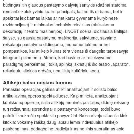
būdingas itin glaudus pastatymo dalyvių santykis (dažnai statoma
remiantis kolektyvinio teatro principais, kai ne tik dirbama, bet ir
apskritai leidžiamas laikas ar net kartu gyvenama kūrybinėse
rezidencijose) ir minimalus techninis rekvizitas (atsisakoma
dekoracijų ir teatro mašinerijos). LNOBT scena, didžiausia Baltijos
šalyse, su gausia pastatymų mašinerija, sakytume, savaime
reikalauja pastatymo didingumo, monumentalumo ar net
pompastikos, kai atlikėjo kūnas tėra vienas iš daugelio tarpusavyje
integruotų elementų. Atrodo, kad buvimo ar refleksyvumo
paradigmų perkėlimas į tokią aplinką iškristų iš šio teatro „aparato“,
reikalautų kitokios erdvės, neatitiktų kultūrinių kodų.
Atlikėjo balso raiškos formos
Panašias operacijas galima atlikti analizuojant ir solisto balso
artikuliavimą operos spektakliuose. Kaip minėta, analizuojant
kūniškumą operoje, šalia atlikėjų meninės pozicijos, didelę reikšmę
turi režisūriniai sprendimai ir pastatymo koncepcija, todėl buvo
pateikti konkrečių spektaklių pavyzdžiai. Balso atveju situacija kiek
kitokia: vokalinę raišką daug labiau lemia individualus atlikėjo
pasirengimas, pedagoginė tradicija ir asmeninis supratimas apie