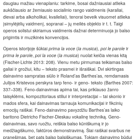
daugiau mažiau vienaplaniu: tarkime, bosai dažniausiai atlieka
aukščiausio ar žemiausio socialinio rango vaidmenis (karaliai,
dievai arba alkoholikai, kvaileliai), tenorai beveik visuomet atlieka
įsimylėjėlių vaidmenį, sopranai – jų meilės objekto ir t. t. Taigi
operos solistui skiriamus vaidmenis dažnai determinuoja jo balso
prigimtis ir muzikinės konvencijos.
Operos istorijoje šūkiai
prima
la voce
(
la musica
),
poi le parole
ir
prima le parole
,
poi la voce
(
la musica
) nuolat keičia vienas kitą
(Fischer-Lichte 2013: 208). Vienu metu pirmumas teikiamas balso
galiai ir grožiui, kitu – teksto prasmei ir išraiškai. Dvi skirtingas
dainavimo sampratas siūlo ir Roland’as Barthes’as, remdamasis
Julijos Kristevos perskyra tarp feno- ir geno- teksto (Barthes 2007:
337–338). Feno-dainavimas apima tai, kas priklauso žanro
taisyklėms, kompozitoriaus stiliui ir interpretacijai – tai skonio ir
mados sfera, kai dainavimas tarnauja komunikacijai ir fikcinių
emocijų raiškai. Feno-dainavimo pavyzdžiu Barthes’as laiko
baritono Dietricho Fischer-Dieskau vokalinę techniką. Geno-
dainavimas, savo ruožtu, reiškia balso kūniškumą ir jo
medžiagiškumo, faktūros demonstravimą. Šiai raiškai svarbus ne
pranešimas, bet pats balso balsiškumas. Tokiam dainavimo būdui