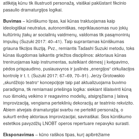
atlikėją kūnu tik iliustruoti personažą, visiškai paklūstant fikcinio
pasaulio dramaturgijos logikai.
Buvimas
–
kūniškumo tipas, kai kūnas traktuojamas kaip
ideologiškai neutralus, autonomiškas, nepriklausomas nuo jokių
kultūrinių įtakų ar socialinių vaidmenų, valdomas tik pasąmoninių
impulsų (Suzuki 2017: 40–41). Taip suprantamas kūniškumas
griauna fikcijos iliuziją. Pvz., remiantis Tadashi Suzuki metodu, toks
kūnas išugdomas laikantis griežtos disciplinos: aktoriaus kūnas
treniruojamas kaip instrumentas, sutelkiant dėmesį į kvėpavimo,
pėdos prispaudimo, pusiausvyros ir juslinės „energijos“ cirkuliacijos
kontrolę ir t. t. (Suzuki 2017: 67–69, 70–91). Jerzy Grotowskio
„skurdžiojo teatro“ koncepcijoje taip pat aktualizuojama buvimo
paradigma, tik remiamasi priešinga logika: siekiant išlaisvinti kūną
nuo išmoktų veikimo ir reagavimo modelių, atsigręžiama į laisvą
improvizaciją, vengiama perteklinių dekoracijų ar teatrinio rekvizito.
Abiem atvejais dramaturgijai svarbu ne perteikti personažą, o
sukurti erdvę aktoriaus improvizacijai, saviraiškai. Šios kūniškumo
estetikos pavyzdžių LNOBT operos repertuare nepavyko surasti.
Eksponavimas
–
kūno raiškos tipas, kurį apibrėžiame