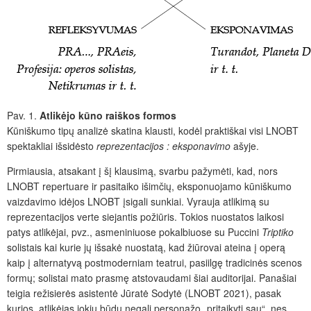
Pav. 1.
Atlikėjo kūno raiškos formos
Kūniškumo tipų analizė skatina klausti, kodėl praktiškai visi LNOBT
spektakliai išsidėsto
reprezentacijos : eksponavimo
ašyje.
Pirmiausia, atsakant į šį klausimą, svarbu pažymėti, kad, nors
LNOBT repertuare ir pasitaiko išimčių, eksponuojamo kūniškumo
vaizdavimo idėjos LNOBT įsigali sunkiai. Vyrauja atlikimą su
reprezentacijos verte siejantis požiūris. Tokios nuostatos laikosi
patys atlikėjai, pvz., asmeniniuose pokalbiuose su Puccini
Triptiko
solistais kai kurie jų išsakė nuostatą, kad žiūrovai ateina į operą
kaip į alternatyvą postmoderniam teatrui, pasiilgę tradicinės scenos
formų; solistai mato prasmę atstovaudami šiai auditorijai. Panašiai
teigia režisierės asistentė Jūratė Sodytė (LNOBT 2021), pasak
kurios, atlikėjas jokiu būdu negali personažo „pritaikyti sau“, nes