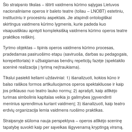
Šio straipsnio tikslas – ištirti vaidmens kūrimo sąlygas Lietuvos
nacionaliniame operos ir baleto teatre (toliau – LNOBT) estetiniu,
instituciniu ir procesiniu aspektais. Jie atspindi ontologiškai
skirtingus vaidmens kūrimo lygmenis, kurie padeda kuo
visapusiškiau aprėpti kompleksišką vaidmens kūrimo operos teatre
praktikos reiškinį.
Tyrimo objektas – tipinis operos vaidmens kūrimo procesas,
pradedamas pasiruošimo etapu (saviruoša, darbas su pedagogais,
korepetitoriais) ir užbaigiamas bendrų repeticijų fazėje (spektaklio
sceninė realizacija į tyrimą neįtraukiama).
Tikslui pasiekti keliami uždaviniai: 1) išanalizuoti, kokios kūno ir
balso raiškos formos artikuliuojamos operos spektakliuose ir kaip
jos priklauso nuo teatro lauko normų; 2) aprašyti, kaip atlikėjo
turimas simbolinis kapitalas veikia jo galimybes įgyvendinti
meninius sprendimus kuriant vaidmenį; 3) išanalizuoti, kaip teatro
erdvių organizacija lemia vaidmens ruošimo praktikas.
Straipsnyje siūloma nauja perspektyva – operos atlikėjo sceninę
tapatybę suvokti kaip per sąveikas išgyvenamą kryptingą virsmą.