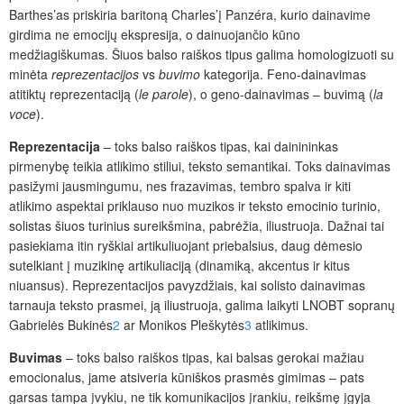
Barthes’as priskiria baritoną Charles’į Panzéra, kurio dainavime
girdima ne emocijų ekspresija, o dainuojančio kūno
medžiagiškumas. Šiuos balso raiškos tipus galima homologizuoti su
minėta
reprezentacijos
vs
buvimo
kategorija. Feno-dainavimas
atitiktų reprezentaciją (
le parole
), o geno-dainavimas – buvimą (
la
voce
).
Reprezentacija
– toks balso raiškos tipas, kai dainininkas
pirmenybę teikia atlikimo stiliui, teksto semantikai. Toks dainavimas
pasižymi jausmingumu, nes frazavimas, tembro spalva ir kiti
atlikimo aspektai priklauso nuo muzikos ir teksto emocinio turinio,
solistas šiuos turinius sureikšmina, pabrėžia, iliustruoja. Dažnai tai
pasiekiama itin ryškiai artikuliuojant priebalsius, daug dėmesio
sutelkiant į muzikinę artikuliaciją (dinamiką, akcentus ir kitus
niuansus). Reprezentacijos pavyzdžiais, kai solisto dainavimas
tarnauja teksto prasmei, ją iliustruoja, galima laikyti LNOBT sopranų
Gabrielės Bukinės
2
ar Monikos Pleškytės
3
atlikimus.
Buvimas
– toks balso raiškos tipas, kai
balsas gerokai mažiau
emocionalus, jame atsiveria kūniškos prasmės gimimas – pats
garsas tampa įvykiu, ne tik komunikacijos įrankiu, reikšmę įgyja