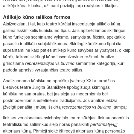
atlikėjo kūną ir balsą, užimant poziciją tarp realybės ir fikcijos.
Atlikėjo kūno raiškos formos
Atsižvelgiant į tai, kaip teatro kūrėjai inscenizuoja atlikėjo kūną,
galima išskirti kelis kūniškumo tipus. Jais apibrėžiamos skirtingos
kūno funkcijos sceniniame vyksme, santykis su fikciniu spektaklio
pasauliu ir atlikėjo subjektiškumas. Skirtingi kūniškumo tipai čia
suprantami ne kaip paties atlikėjo kūno savybės ar ypatybės, o kaip
kūrėjų taikomi skirtingi kūno inscenizavimo režimai. Analizė
grindžiama
reprezentacijos
vs
buvimo
semantine kategorija, kuri
padeda aprašyti vyraujančius teatro stilius.
Analizuodama kūniškumo apraiškų įvairovę XXI a. pradžios
Lietuvos teatre Jurgita Staniškytė tipologizuoja skirtingas
kūniškumo sampratas, bet jas sieja su moderniomis bei
postmoderniomis estetinėmis tradicijomis. Jos analizė leidžia
įžvelgti panašią į mūsų išskirtą
reprezentacijos
vs
buvimo
įtampą:
tiek konvencionalaus psichologinio teatro kūrėjus, tiek autonominio
teatrališkumo šalininkus siejo noras panaikinti
performatyvųjį
aktoriaus kūną. Pirmieji siekė ištirpdyti aktoriaus kūną personažo