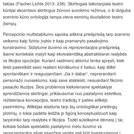
faktas (Fischer-Lichte 2013: 238). Skirtingais laikotarpiais teatro
kūrėjai akcentavo skirtingus žiūrovo suvokimo režimus, o ši dviguba
sceninio kūno ontologija tampa viena esminių šiuolaikinio teatro
įtampų.
Percepcinio multistabilumo sąvoka aiškina priešpriešą tarp sceninio
veiksmo kaip fizinio įvykio ir kaip pramanyto pasakojimo
konstravimo. Siūlytume
buvimo
vs
reprezentacijos
priešpriešą
šiame kontekste matyti kaip ekvivalentišką abstraktesnei
realybės
vs
fikcijos
opozicijai. Kuriant vaidmenį aktoriui tenka spręsti, kiek
leisti pasireikšti savo realiam kūniškumui ir balsui, kaip išlikti
spontaniškam ir reaguojančiam „čia ir dabar“, neprarandant
personažo nuoseklumo, kaip save atskleisti, nesuardant fikcinio
pasaulio iliuzijos. Šios problemos kiekviename spektaklyje
sprendžiamos skirtingai, priklausomai nuo pastatymo estetikos,
režisieriaus koncepcijos, teatro tradicijų ir paties atlikėjo
pasirinkimų. Atlikėjas atsiduria tarp šių ontologiškai priešingų
plotmių, o tokia padėtis leidžia jo figūrą konceptualizuoti kaip
tarpininko tarp realybės ir fikcijos. Todėl sutelksime dėmesį į tai,
kokiais būdais spektaklio pastatymo metu
buvimo
vs
reprezentacijos
ašyje esančios vertės gali būti investuojamos į