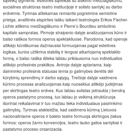
sąveikų lygmenis: estetines sąveikas su atlikimo medžiagiškumu,
socialines struktūras teatro institucijoje ir solisto santykį su darbo
erdvėmis. Tyrimas atliekamas remiantis pogreimine semiotine
prieiga, analitinės atspirties tašku laikant teatrologės Erikos Fischer-
Lichte atlikimo medžiagiškumo ir Pierre’o Bourdieu simbolinio
kapitalo sampratas. Pirmoje straipsnio dalyje analizuojamos kūno ir
balso raiškos formos operos spektakliuose. Parodoma, kad operoje
atlikėjo kūniškumas dažniausiai formuojamas pagal estetines
logikas, kurios užtikrina stabilią ir lengvai atkartojamą spektaklio
formą, o balso raiška išlieka labiau priklausoma nuo individualios
atlikėjo profesinės praktikos. Antroje dalyje aptariama, kaip
dainininko profesinis statusas lemia jo galimybes derėtis dėl
kūrybinių sprendimų ir darbo sąlygų. Trečioje dalyje vaidmens
kūrimo procesas analizuojamas kaip nuoseklus atlikėjo judėjimas
per skirtingas teatro erdves. Kuo labiau solistas įsitraukia į bendrą
operos pastatymo procesą, tuo labiau jo veikimą struktūruoja
išoriniai reikalavimai ir tuo mažiau lieka individualaus pasirinkimo
galimybių. Tyrimas atskleidžia, kad vaidmens kūrimą Lietuvos
nacionaliniame operos ir baleto teatre formuoja skirtingos įtakos
formos: operos žanro konvencijos, teatro lauko galios santykiai ir
pastatymo proceso organizacija.