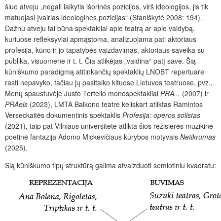
šiuo atveju „negali laikytis išorinės pozicijos, virš ideologijos, jis tik
matuojasi įvairias ideologines pozicijas“ (Staniškytė 2008: 194).
Dažnu atveju tai būna spektakliai apie teatrą ar apie vaidybą,
kuriuose refleksyviai apmąstoma, analizuojama pati aktoriaus
profesija, kūno ir jo tapatybės vaizdavimas, aktoriaus sąveika su
publika, visuomene ir t. t. Čia atlikėjas „vaidina“ patį save. Šią
kūniškumo paradigmą atitinkančių spektaklių LNOBT repertuare
rasti nepavyko, tačiau jų pasitaiko kituose Lietuvos teatruose, pvz.,
Menų spaustuvėje Justo Tertelio monospektakliai
PRA...
(2007) ir
PRAeis
(2023), LMTA Balkono teatre keliskart atliktas Ramintos
Verseckaitės dokumentinis spektaklis
Profesija: operos solistas
(2021), taip pat Vilniaus universitete atlikta šios režisierės muzikinė
poetinė fantazija Adomo Mickevičiaus kūrybos motyvais
Netikrumas
(2025).
Šią kūniškumo tipų struktūrą galima atvaizduoti semiotiniu kvadratu: