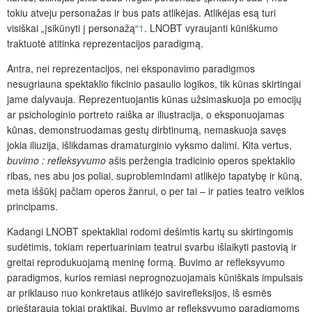
tokiu atveju personažas ir bus pats atlikėjas. Atlikėjas esą turi
visiškai „įsikūnyti į personažą“
1
. LNOBT vyraujanti kūniškumo
traktuotė atitinka reprezentacijos paradigmą.
Antra, nei reprezentacijos, nei eksponavimo paradigmos
nesugriauna spektaklio fikcinio pasaulio logikos, tik kūnas skirtingai
jame dalyvauja. Reprezentuojantis kūnas užsimaskuoja po emocijų
ar psichologinio portreto raiška ar iliustracija, o eksponuojamas
kūnas, demonstruodamas gestų dirbtinumą, nemaskuoja savęs
jokia iliuzija, išlikdamas dramaturginio vyksmo dalimi. Kita vertus,
buvimo : refleksyvumo
ašis peržengia tradicinio operos spektaklio
ribas, nes abu jos poliai, suproblemindami atlikėjo tapatybę ir kūną,
meta iššūkį pačiam operos žanrui, o per tai – ir paties teatro veiklos
principams.
Kadangi LNOBT spektakliai rodomi dešimtis kartų su skirtingomis
sudėtimis, tokiam repertuariniam teatrui svarbu išlaikyti pastovią ir
greitai reprodukuojamą meninę formą. Buvimo ar refleksyvumo
paradigmos, kurios remiasi neprognozuojamais kūniškais impulsais
ar priklauso nuo konkretaus atlikėjo savirefleksijos, iš esmės
prieštarauja tokiai praktikai. Buvimo ar refleksyvumo paradigmoms