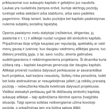
priklausomai nuo sukaupto kapitalo ir gebėjimo juo naudotis.
Laukas yra nuolatinės įtampos erdvė, kurioje skirtingų pozicijų
turėtojai veikia siekdami arba stabilumo, arba savo padėties
pagerinimo. Kitaip tariant, lauko pozicijos bei kapitalo paskirstymas
nulemia subjektų socialinę tapatybę.
Operos pastatymo metu statytojai (režisierius, dirigentas, jų
asistentai ir t. t.) ir atlikėjai nuolat rungiasi dėl simbolinio kapitalo.
Pripažinimas šioje srityje kaupiasi per reputaciją, spektaklių ar vaid­
menų gausą ir įvairovę: kuo daugiau vaidmenų atlikėjas gauna, tuo
didesnį prestižą įgyja, o tai, savo ruožtu, atveria galimybes
sudėtingesniems ir reikšmingesniems projektams. Ši dinamika kuria
uždarą ratą – kapitalo kaupimas generuoja dar daugiau kapitalo.
Atlikėjai priversti nuolatos dalyvauti perklausose ar savarankiškai
kurti projektus, kad karjera nesustotų. Solistų rinka persotinta, todėl
bet koks atsitraukimas ar nesugebėjimas įsilieti į ją reikštų prarastą
poziciją – nebeužtenka kliautis kvietimais dalyvauti projektuose.
Visiškai atsisakyti perklausų gali tik didžiausią simbolinį kapitalą
sukaupę atlikėjai – taip apibrėžiama išimtinė operos žvaigždės
situacija. Taigi operos solistas neišvengiamai užima kovotojo
poziciją, o pripažinimas jam yra būtina sąlyga išlikti.