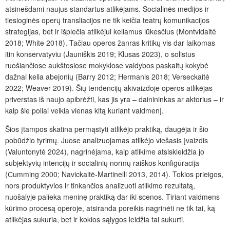
atsinešdami naujus standartus atlikėjams. Socialinės medijos ir
tiesioginės operų transliacijos ne tik keičia teatrų komunikacijos
strategijas, bet ir išplečia atlikėjui keliamus lūkesčius (Montvidaitė
2018; White 2018). Tačiau operos žanras kritikų vis dar laikomas
itin konservatyviu (Jauniškis 2019; Klusas 2023), o solistus
ruošiančiose aukštosiose mokyklose vaidybos paskaitų kokybė
dažnai kelia abejonių (Barry 2012; Hermanis 2018; Verseckaitė
2022; Weaver 2019). Šių tendencijų akivaizdoje operos atlikėjas
priverstas iš naujo apibrėžti, kas jis yra – dainininkas ar aktorius – ir
kaip šie poliai veikia vienas kitą kuriant vaidmenį.
Šios įtampos skatina permąstyti atlikėjo praktiką, daugėja ir šio
pobūdžio tyrimų. Juose analizuojamas atlikėjo viešasis įvaizdis
(Valuntonytė 2024), nagrinėjama, kaip atlikime atsiskleidžia jo
subjektyvių intencijų ir socialinių normų raiškos konfigūracija
(Сumming 2000; Navickaitė-Martinelli 2013, 2014). Tokios prieigos,
nors produktyvios ir tinkančios analizuoti atlikimo rezultatą,
nuošalyje palieka meninę praktiką dar iki scenos. Tiriant vaidmens
kūrimo procesą operoje, atsiranda poreikis nagrinėti ne tik tai, ką
atlikėjas sukuria, bet ir kokios sąlygos leidžia tai sukurti.