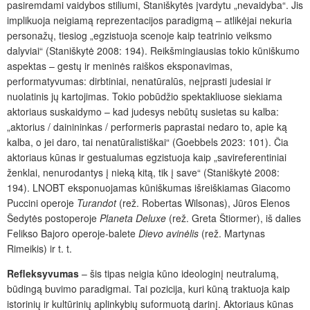
pasiremdami vaidybos stiliumi, Staniškytės įvardytu „nevaidyba“. Jis
implikuoja neigiamą reprezentacijos paradigmą – atlikėjai nekuria
personažų, tiesiog „egzistuoja scenoje kaip teatrinio veiksmo
dalyviai“ (Staniškytė 2008: 194). Reikšmingiausias tokio kūniškumo
aspektas – gestų ir meninės raiškos eksponavimas,
performatyvumas: dirbtiniai, nenatūralūs, neįprasti judesiai ir
nuolatinis jų kartojimas. Tokio pobūdžio spektakliuose siekiama
aktoriaus suskaidymo – kad judesys nebūtų susietas su kalba:
„aktorius / dainininkas / performeris paprastai nedaro to, apie ką
kalba, o jei daro, tai nenatūralistiškai“ (Goebbels 2023: 101). Čia
aktoriaus kūnas ir gestualumas egzistuoja kaip „savireferentiniai
ženklai, nenurodantys į nieką kitą, tik į save“ (Staniškytė 2008:
194). LNOBT eksponuojamas kūniškumas išreiškiamas Giacomo
Puccini operoje
Turandot
(rež. Robertas Wilsonas), Jūros Elenos
Šedytės postoperoje
Planeta Deluxe
(rež. Greta Štiormer), iš dalies
Felikso Bajoro operoje-balete
Dievo avinėlis
(rež. Martynas
Rimeikis) ir t. t.
Refleksyvumas
–
šis tipas neigia kūno ideologinį neutralumą,
būdingą buvimo paradigmai. Tai pozicija, kuri kūną traktuoja kaip
istorinių ir kultūrinių aplinkybių suformuotą darinį. Aktoriaus kūnas