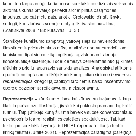
kūne, tuo tarpu antrųjų kuriamuose spektakliuose fiziniais veiksmais
aktoriaus kūnas privalėjo perteikti archetipinius pasąmonės
impulsus, tuo pat metu pats, anot J. Grotowskio, dingti, išnykti,
sudegti, kad žiūrovas scenoje matytų tik dvasios nušvitimą.
(Staniškytė 2008: 188; kursyvas – J. S.)
Staniškytė kūniškumo sampratų įvairovę sieja su nevienodomis
filosofinėmis prielaidomis, o mūsų analizėje norima parodyti, kad
kūniškumo tipai vienas kitą implikuoja egzistuodami vienoje
konceptualioje sistemoje. Todėl dėmesys perkeliamas nuo jų kilmės
aiškinimo prie jų tarpusavio santykių analizės. Analogiškai atliktoms
operacijoms aprašant atlikėjo kūniškumą, toliau siūlome
buvimo
vs
reprezentacijos
kategoriją papildyti tarpinėmis balso inscenizavimo
operoje pozicijomis: refleksyvumu ir eksponavimu.
Reprezentacija
–
kūniškumo tipas, kai kūnas traktuojamas tik kaip
fikcinio personažo iliustracija, jis visiškai paklūsta pramano logikai ir
turiniui. Taip į atlikėjo kūną žiūrima beveik visuose konvencionalaus
psichologinio teatro, realistinės estetikos spektakliuose. Tai, kad
tokio tipo spektakliai vyrauja ir LNOBT repertuare, liudija teatro
kritikų tekstai (Jūraitė 2024). Reprezentacijos paradigma įpareigoja