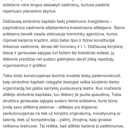
solistams nėra lengva atsisakyti vaidmenų, kuriuos paskiria
repertuaro planavimo skyrius.
Didžiausią simbolinio kapitalo kiekį priskirtume žvaigždėms –
pagrindinius vaidmenis atliekantiems kviestiniams atlikėjams. Šiems
solistams beveik visada atstovauja menininkų agentūros, kurios
rūpinasi karjeros kryptimi, siūlo balso tipui ir fizinei konstitucijai
tinkamus vaidmenis, derasi dėl honorarų ir t. t. Didžiausią kūrybinę
laisvę ir geriausias sąlygas turi būtent šie kviestiniai solistai, jų
didesnis prestižas net sudaro galimybes daryti įtaką repeticijų
organizavimui ir grafikui.
Tokiu būdu konstruojamas teorinis modelis leistų pademonstruoti,
kaip simbolinio kapitalo nelygybė tiesiogiai veikia kūrybinio darbo
organizaciją bei galios santykių pusiausvyrą teatre. Kuo mažesnis
atlikėjo simbolinis kapitalas, tuo didesnį jis jaučia spaudimą. Tokia
struktūra geriausias sąlygas sudaro tiems solistams, kurie būna
įrodę savo atitikimą sistemai – atlikėjas yra teigiamai
sankcionuojamas ne tiek už kūrybinį originalumą, inovatyvumą ar
talentą, kiek už kompetenciją – patirtį, žinojimą, kaip įprastai
veikiama teatruose. Tai reiškia, kad atlikėjo karjerai jo patikimumas,