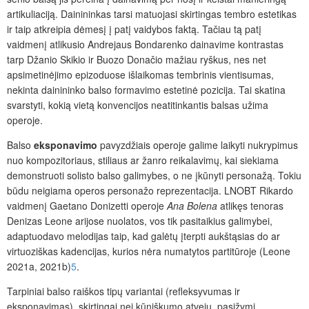
artikuliaciją. Dainininkas tarsi matuojasi skirtingas tembro estetikas
ir taip atkreipia dėmesį į patį vaidybos faktą. Tačiau tą patį
vaidmenį atlikusio Andrejaus Bondarenko dainavime kontrastas
tarp Džanio Skikio ir Buozo Donačio mažiau ryškus, nes net
apsimetinėjimo epizoduose išlaikomas tembrinis vientisumas,
nekinta dainininko balso formavimo estetinė pozicija. Tai skatina
svarstyti, kokią vietą konvencijos neatitinkantis balsas užima
operoje.
Balso
eksponavimo
pavyzdžiais operoje galime laikyti nukrypimus
nuo kompozitoriaus, stiliaus ar žanro reikalavimų, kai siekiama
demonstruoti solisto balso galimybes, o ne įkūnyti personažą. Tokiu
būdu neigiama operos personažo reprezentacija. LNOBT Rikardo
vaidmenį Gaetano Donizetti operoje
Ana Bolena
atlikęs tenoras
Denizas Leone arijose nuolatos, vos tik pasitaikius galimybei,
adaptuodavo melodijas taip, kad galėtų įterpti aukštąsias do ar
virtuoziškas kadencijas, kurios nėra numatytos partitūroje (Leone
2021a, 2021b)
5
.
Tarpiniai balso raiškos tipų variantai (refleksyvumas ir
eksponavimas), skirtingai nei kūniškumo atveju, pasižymi