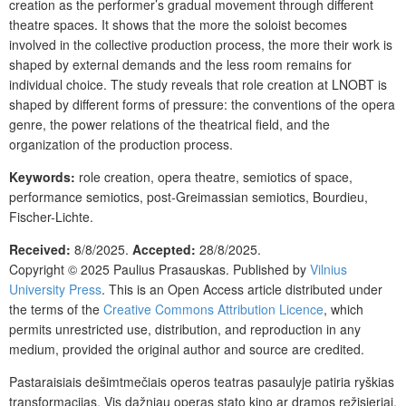
creation as the performer’s gradual movement through different
theatre spaces. It shows that the more the soloist becomes
involved in the collective production process, the more their work is
shaped by external demands and the less room remains for
individual choice. The study reveals that role creation at LNOBT is
shaped by different forms of pressure: the conventions of the opera
genre, the power relations of the theatrical field, and the
organization of the production process.
Keywords:
role creation, opera theatre, semiotics of space,
performance semiotics, post-Greimassian semiotics, Bourdieu,
Fischer-Lichte.
Received:
8/8/2025.
Accepted:
28/8/2025.
Copyright © 2025 Paulius Prasauskas. Published by
Vilnius
University Press
. This is an Open Access article distributed under
the terms of the
Creative Commons Attribution Licence
, which
permits unrestricted use, distribution, and reproduction in any
medium, provided the original author and source are credited.
Pastaraisiais dešimtmečiais operos teatras pasaulyje patiria ryškias
transformacijas. Vis dažniau operas stato kino ar dramos režisieriai,