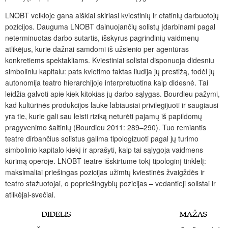
LNOBT veikloje gana aiškiai skiriasi kviestinių ir etatinių darbuotojų
pozicijos. Dauguma LNOBT dainuojančių solistų įdarbinami pagal
neterminuotas darbo sutartis, išskyrus pagrindinių vaid­menų
atlikėjus, kurie dažnai samdomi iš užsienio per agentūras
konkretiems spektakliams. Kviestiniai solistai disponuoja didesniu
simboliniu kapitalu: pats kvietimo faktas liudija jų prestižą, todėl jų
autonomija teatro hierarchijoje interpretuotina kaip didesnė. Tai
leidžia galvoti apie kiek kitokias jų darbo sąlygas. Bourdieu pažymi,
kad kultūrinės produkcijos lauke labiausiai privilegijuoti ir saugiausi
yra tie, kurie gali sau leisti riziką neturėti pajamų iš papildomų
pragyvenimo šaltinių (Bourdieu 2011: 289–290). Tuo remiantis
teatre dirbančius solistus galima tipologizuoti pagal jų turimo
simbolinio kapitalo kiekį ir aprašyti, kaip tai sąlygoja vaidmens
kūrimą operoje. LNOBT teatre išskirtume tokį tipologinį tinklelį:
maksimaliai priešingas pozicijas užimtų kviestinės žvaigždės ir
teatro stažuotojai, o popriešingybių pozicijas – vedantieji solistai ir
atlikėjai-svečiai.