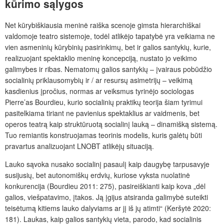
kūrimo sąlygos
Net kūrybiškiausia meninė raiška scenoje gimsta hierarchiškai
valdomoje teatro sistemoje, todėl atlikėjo tapatybė yra veikiama ne
vien asmeninių kūrybinių pasirinkimų, bet ir galios santykių, kurie,
realizuojant spektaklio meninę koncepciją, nustato jo veikimo
galimybes ir ribas. Nematomų galios santykių – įvairaus pobūdžio
socialinių priklausomybių ir / ar resursų asimetrijų – veikimą
kasdienius įpročius, normas ar veiksmus tyrinėjo sociologas
Pierre’as Bourdieu, kurio socialinių praktikų teorija šiam tyrimui
pasitelkiama tiriant ne pavienius spektaklius ar vaidmenis, bet
operos teatrą kaip struktūruotą socialinį lauką – dinamišką sistemą.
Tuo remiantis konstruojamas teorinis modelis, kuris galėtų būti
pravartus analizuojant LNOBT atlikėjų situaciją.
Lauko sąvoka nusako socialinį pasaulį kaip daugybę tarpusavyje
susijusių, bet autonomiškų erdvių, kuriose vyksta nuolatinė
konkurencija (Bourdieu 2011: 275), pasireiškianti kaip kova „dėl
galios, viešpatavimo, įtakos. Ją įgijus atsiranda galimybė suteikti
teisėtumą kitiems lauko dalyviams ar jį iš jų atimti“ (Keršytė 2020:
181). Laukas, kaip galios santykių vieta, parodo, kad socialinis