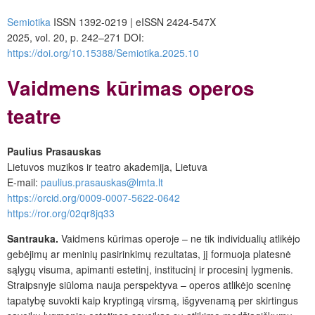
Semiotika
ISSN 1392-0219 | eISSN 2424-547X
2025, vol. 20, p. 242–271 DOI:
https://doi.org/10.15388/Semiotika.2025.10
Vaidmens kūrimas operos
teatre
Paulius Prasauskas
Lietuvos muzikos ir teatro akademija, Lietuva
E-mail:
paulius.prasauskas@lmta.lt
https://orcid.org/0009-0007-5622-0642
https://ror.org/02qr8jq33
Santrauka.
Vaidmens kūrimas operoje – ne tik individualių atlikėjo
gebėjimų ar meninių pasirinkimų rezultatas, jį formuoja platesnė
sąlygų visuma, apimanti estetinį, institucinį ir procesinį lygmenis.
Straipsnyje siūloma nauja perspektyva – operos atlikėjo sceninę
tapatybę suvokti kaip kryptingą virsmą, išgyvenamą per skirtingus