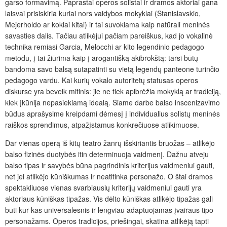
garso formavimą. Paprastai operos solistai ir dramos aktoriai gana
laisvai prisiskiria kuriai nors vaidybos mokyklai (Stanislavskio,
Mejerholdo ar kokiai kitai) ir tai suvokiama kaip natūrali meninės
savasties dalis. Tačiau atlikėjui pačiam pareiškus, kad jo vokalinė
technika remiasi Garcia, Melocchi ar kito legendinio pedagogo
metodu, į tai žiūrima kaip į arogantišką akibrokštą: tarsi būtų
bandoma savo balsą sutapatinti su vietą legendų panteone turinčio
pedagogo vardu. Kai kurių vokalo autoritetų statusas operos
diskurse yra beveik mitinis: jie ne tiek apibrėžia mokyklą ar tradiciją,
kiek įkūnija nepasiekiamą idealą. Šiame darbe balso inscenizavimo
būdus aprašysime kreipdami dėmesį į individualius solistų meninės
raiškos sprendimus, atpažįstamus konkrečiuose atlikimuose.
Dar vienas operą iš kitų teatro žanrų išskiriantis bruožas – atlikėjo
balso fizinės duotybės itin determinuoja vaidmenį. Dažnu atveju
balso tipas ir savybės būna pagrindinis kriterijus vaidmeniui gauti,
net jei atlikėjo kūniškumas ir neatitinka personažo. O štai dramos
spektakliuose vienas svarbiausių kriterijų vaidmeniui gauti yra
aktoriaus kūniškas tipažas. Vis dėlto kūniškas atlikėjo tipažas gali
būti kur kas universalesnis ir lengviau adaptuojamas įvairaus tipo
personažams. Operos tradicijos, priešingai, skatina atlikėją tapti