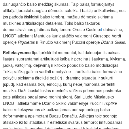
dainuojančio balso medžiagiškumas. Taip balsą formuojantys
atlikėjai įprastai daugiau dėmesio sutelkia į balsių artikuliavimą, nes
jos padeda išskleisti balso tembrą, mažiau dėmesio skiriama
muzikinės artikuliacijos detalėms. Toks balso faktūros
demonstravimas girdimas italų tenoro Oreste Cosimo
4
dainavime,
LNOBT atliekant Mantujos kunigaikščio vaidmenį Giuseppe Verdi
operoje
Rigoletas
ir Rinučio vaidmenį Puccini operoje
Džanis Skikis.
Refleksyvumo
tipui priskirtini momentai, kai dainuojantis balsas
liaujasi suprantamai artikuliuoti kalbą ir pereina į šauksmą, klyksmą,
juoką, vaitojimą, dejavimą ir kitokio pobūdžio balso moduliacijas.
Tokią raišką galima vadinti emotyvine – radikaliu balso formavimo
pokyčiu siekiama išreikšti požiūrį į draminę situaciją ir sukurti
įspūdį, kad esama tikrų emocijų, kurių nebeįmanoma perteikti
muzika. Dažniausiai tokias meninės raiškos priemones pasirenka
pats atlikėjas pagal savo meninį skonį. Štai Liudo Mikalausko
LNOBT atliekamame Džanio Skikio vaidmenyje Puccini
Triptike
balso refleksyvumas aktualizuojamas per sąmoningą balso
deformavimą apsimetant Buozu Donačiu. Atlikėjas toje scenoje
atsisako iki tol stabilaus ir estetiškai švaraus tembro; imituodamas
senio balsą jis pereina į dainavimą per nosį ir keistai manieringą