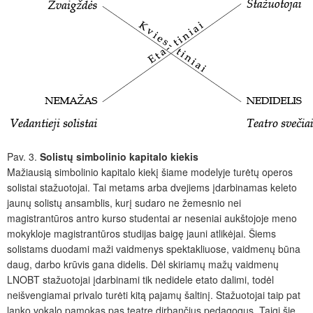
Pav. 3.
Solistų simbolinio kapitalo kiekis
Mažiausią simbolinio kapitalo kiekį šiame modelyje turėtų operos
solistai stažuotojai. Tai metams arba dvejiems įdarbinamas keleto
jaunų solistų ansamblis, kurį sudaro ne žemesnio nei
magistrantūros antro kurso studentai ar neseniai aukštojoje meno
mokykloje magistrantūros studijas baigę jauni atlikėjai. Šiems
solistams duodami maži vaidmenys spektakliuose, vaidmenų būna
daug, darbo krūvis gana didelis. Dėl skiriamų mažų vaidmenų
LNOBT stažuotojai įdarbinami tik nedidele etato dalimi, todėl
neišvengiamai privalo turėti kitą pajamų šaltinį. Stažuotojai taip pat
lanko vokalo pamokas pas teatre dirbančius pedagogus. Taigi šie