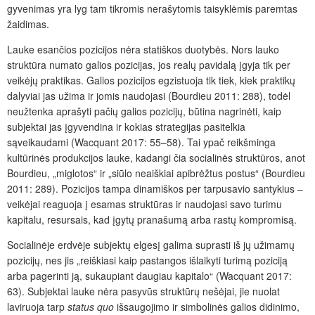
gyvenimas yra lyg tam tikromis nerašytomis taisyklėmis paremtas
žaidimas.
Lauke esančios pozicijos nėra statiškos duotybės. Nors lauko
struktūra numato galios pozicijas, jos realų pavidalą įgyja tik per
veikėjų praktikas. Galios pozicijos egzistuoja tik tiek, kiek praktikų
dalyviai jas užima ir jomis naudojasi (Bourdieu 2011: 288), todėl
neužtenka aprašyti pačių galios pozicijų, būtina nagrinėti, kaip
subjektai jas įgyvendina ir kokias strategijas pasitelkia
sąveikaudami (Wacquant 2017: 55–58). Tai ypač reikšminga
kultūrinės produkcijos lauke, kadangi čia socialinės struktūros, anot
Bourdieu, „miglotos“ ir „siūlo neaiškiai apibrėžtus postus“ (Bourdieu
2011: 289). Pozicijos tampa dinamiškos per tarpusavio santykius –
veikėjai reaguoja į esamas struktūras ir naudojasi savo turimu
kapitalu, resursais, kad įgytų pranašumą arba rastų kompromisą.
Socialinėje erdvėje subjektų elgesį galima suprasti iš jų užimamų
pozicijų, nes jis „reiškiasi kaip pastangos išlaikyti turimą poziciją
arba pagerinti ją, sukaupiant daugiau kapitalo“ (Wacquant 2017:
63). Subjektai lauke nėra pasyvūs struktūrų nešėjai, jie nuolat
laviruoja tarp
status quo
išsaugojimo ir simbolinės galios didinimo,