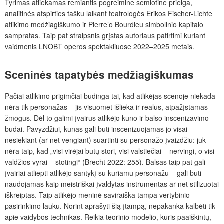
Tyrimas atliekamas remiantis pogreimine semiotine prieiga,
analitinės atspirties tašku laikant teatrologės Erikos Fischer-Lichte
atlikimo medžiagiškumo ir Pierre’o Bourdieu simbolinio kapitalo
sampratas. Taip pat straipsnis grįstas autoriaus patirtimi kuriant
vaidmenis LNOBT operos spektakliuose 2022–2025 metais.
Sceninės tapatybės medžiagiškumas
Pačiai atlikimo prigimčiai būdinga tai, kad atlikėjas scenoje niekada
nėra tik personažas – jis visuomet išlieka ir realus, atpažįstamas
žmogus. Dėl to galimi įvairūs atlikėjo kūno ir balso inscenizavimo
būdai. Pavyzdžiui, kūnas gali būti inscenizuojamas jo visai
nesiekiant (ar net vengiant) suartinti su personažo įvaizdžiu: juk
nėra taip, kad „visi virėjai būtų stori, visi valstiečiai – nervingi, o visi
valdžios vyrai – stotingi“ (Brecht 2022: 255). Balsas taip pat gali
įvairiai atliepti atlikėjo santykį su kuriamu personažu – gali būti
naudojamas kaip meistriškai įvaldytas instrumentas ar net stilizuotai
iškreiptas. Taip atlikėjo meninė saviraiška tampa vertybinio
pasirinkimo lauku. Norint aprašyti šią įtampą, nepakanka kalbėti tik
apie vaidybos technikas. Reikia teorinio modelio, kuris paaiškintų,