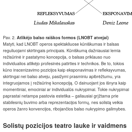
Pav. 2.
Atlikėjo balso raiškos formos (LNOBT atvejai)
Matyti, kad LNOBT operos spektakliuose kūniškumas ir balsas
reguliuojami skirtingais principais. Kūniškumą dažniausiai lemia
režisūrinė ir pastatymo koncepcija, o balsas priklauso nuo
individualios atlikėjo profesinės patirties ir technikos. Be to, tokios
kūno inscenizavimo pozicijos kaip eksponavimas ir refleksyvumas,
skirtingai nei balso atveju, pasižymi prasminiu apibrėžtumu, yra
integruojamos į režisūrinę koncepciją. O dainuojant jos išnyra kaip
momentiniai, emociniai ar individualūs nukrypimai. Tokie nukrypimai
paprastai netampa pastovia estetika – galiausiai grįžtama prie
stabilesnių buvimo arba reprezentacijos formų, nes solistą veikia
operos žanro konvencijos, ribojančios balso nukrypimo galimybes.
Solistų pozicijos teatro lauke ir vaidmens