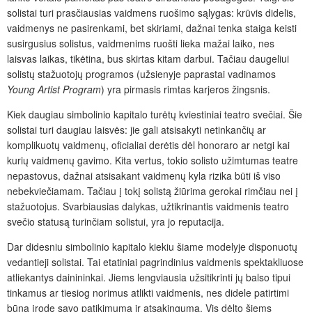
solistai turi prasčiausias vaidmens ruošimo sąlygas: krūvis didelis,
vaidmenys ne pasirenkami, bet skiriami, dažnai tenka staiga keisti
susirgusius solistus, vaidmenims ruošti lieka mažai laiko, nes
laisvas laikas, tikėtina, bus skirtas kitam darbui. Tačiau daugeliui
solistų stažuotojų programos (užsienyje paprastai vadinamos
Young Artist Program
) yra pirmasis rimtas karjeros žingsnis.
Kiek daugiau simbolinio kapitalo turėtų kviestiniai teatro svečiai. Šie
solistai turi daugiau laisvės: jie gali atsisakyti netinkančių ar
komplikuotų vaidmenų, oficialiai derėtis dėl honoraro ar netgi kai
kurių vaidmenų gavimo. Kita vertus, tokio solisto užimtumas teatre
nepastovus, dažnai atsisakant vaidmenų kyla rizika būti iš viso
nebekviečiamam. Tačiau į tokį solistą žiūrima gerokai rimčiau nei į
stažuotojus. Svarbiausias dalykas, užtikrinantis vaidmenis teatro
svečio statusą turinčiam solistui, yra jo reputacija.
Dar didesniu simbolinio kapitalo kiekiu šiame modelyje disponuotų
vedantieji solistai. Tai etatiniai pagrindinius vaidmenis spektakliuose
atliekantys dainininkai. Jiems lengviausia užsitikrinti jų balso tipui
tinkamus ar tiesiog norimus atlikti vaidmenis, nes didele patirtimi
būna įrodę savo patikimumą ir atsakingumą. Vis dėlto šiems