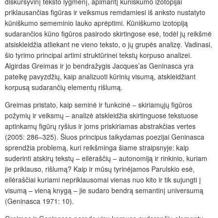
diskursyvinį teksto lygmenį, apimantį kūniškumo izotopijai
priklausančias figūras ir veiksmus remdamiesi iš anksto nustatyto
kūniškumo sememinio lauko aprėptimi. Kūniškumo izotopiją
sudarančios kūno figūros pasirodo skirtingose esė, todėl jų reikšmė
atsiskleidžia atliekant ne vieno teksto, o jų grupės analizę. Vadinasi,
šio tyrimo principai artimi struktūrinei tekstų korpuso analizei.
Algirdas Greimas ir jo bendražygis Jacques’as Geninasca yra
pateikę pavyzdžių, kaip analizuoti kūrinių visumą, atskleidžiant
korpusą sudarančių elementų rišlumą.
Greimas pristato, kaip seminė ir funkcinė – skiriamųjų figūros
požymių ir veiksmų – analizė atskleidžia skirtinguose tekstuose
aptinkamų figūrų ryšius ir joms priskiriamas abstrakčias vertes
(2005: 286–325). Šiuos principus taikydamas poezijai Geninasca
sprendžia problemą, kuri reikšminga šiame straipsnyje: kaip
suderinti atskirų tekstų – eilėraščių – autonomiją ir rinkinio, kuriam
jie priklauso, rišlumą? Kaip ir mūsų tyrinėjamos Parulskio esė,
eilėraščiai kuriami nepriklausomai vienas nuo kito ir tik sujungti į
visumą – vieną knygą – jie sudaro bendrą semantinį universumą
(Geninasca 1971: 10).