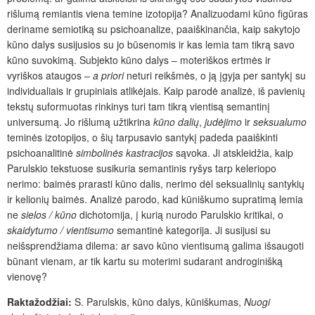
rišlumą remiantis viena temine izotopija? Analizuodami kūno figūras
deriname semiotiką su psichoanalize, paaiškinančia, kaip sakytojo
kūno dalys susijusios su jo būsenomis ir kas lemia tam tikrą savo
kūno suvokimą. Subjekto kūno dalys – moteriškos ertmės ir
vyriškos ataugos –
a priori
neturi reikšmės, o ją įgyja per santykį su
individualiais ir grupiniais atlikėjais. Kaip parodė analizė, iš pavienių
tekstų suformuotas rinkinys turi tam tikrą vientisą semantinį
universumą. Jo rišlumą užtikrina
kūno dalių
,
judėjimo
ir
seksualumo
teminės izotopijos, o šių tarpusavio santykį padeda paaiškinti
psichoanalitinė
simbolinės kastracijos
sąvoka. Ji atskleidžia, kaip
Parulskio tekstuose susikuria semantinis ryšys tarp keleriopo
nerimo: baimės prarasti kūno dalis, nerimo dėl seksualinių santykių
ir kelionių baimės. Analizė parodo, kad kūniškumo supratimą lemia
ne
sielos / kūno
dichotomija, į kurią nurodo Parulskio kritikai, o
skaidytumo / vientisumo
semantinė kategorija. Ji susijusi su
neišsprendžiama dilema: ar savo kūno vientisumą galima išsaugoti
būnant vienam, ar tik kartu su moterimi sudarant androginišką
vienovę?
Raktažodžiai:
S. Parulskis, kūno dalys, kūniškumas,
Nuogi