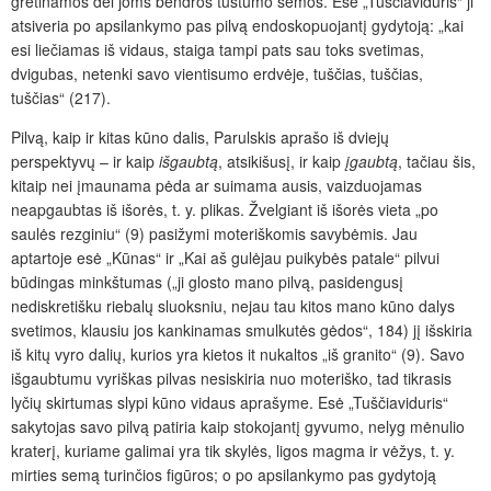
gretinamos dėl joms bendros tuštumo semos. Esė „Tuščiaviduris“ ji
atsiveria po apsilankymo pas pilvą endoskopuojantį gydytoją: „kai
esi liečiamas iš vidaus, staiga tampi pats sau toks svetimas,
dvigubas, netenki savo vientisumo erdvėje, tuščias, tuščias,
tuščias“ (217).
Pilvą, kaip ir kitas kūno dalis, Parulskis aprašo iš dviejų
perspektyvų – ir kaip
išgaubtą
, atsikišusį, ir kaip
įgaubtą
, tačiau šis,
kitaip nei įmaunama pėda ar suimama ausis, vaizduojamas
neapgaubtas iš išorės, t. y. plikas. Žvelgiant iš išorės vieta „po
saulės rezginiu“ (9) pasižymi moteriškomis savybėmis. Jau
aptartoje esė „Kūnas“ ir „Kai aš gulėjau puikybės patale“ pilvui
būdingas minkštumas („ji glosto mano pilvą, pasidengusį
nediskretišku riebalų sluoksniu, nejau tau kitos mano kūno dalys
svetimos, klausiu jos kankinamas smulkutės gėdos“, 184) jį išskiria
iš kitų vyro dalių, kurios yra kietos it nukaltos „iš granito“ (9). Savo
išgaubtumu vyriškas pilvas nesiskiria nuo moteriško, tad tikrasis
lyčių skirtumas slypi kūno vidaus aprašyme. Esė „Tuščiaviduris“
sakytojas savo pilvą patiria kaip stokojantį gyvumo, nelyg mėnulio
kraterį, kuriame galimai yra tik skylės, ligos magma ir vėžys, t. y.
mirties semą turinčios figūros; o po apsilankymo pas gydytoją