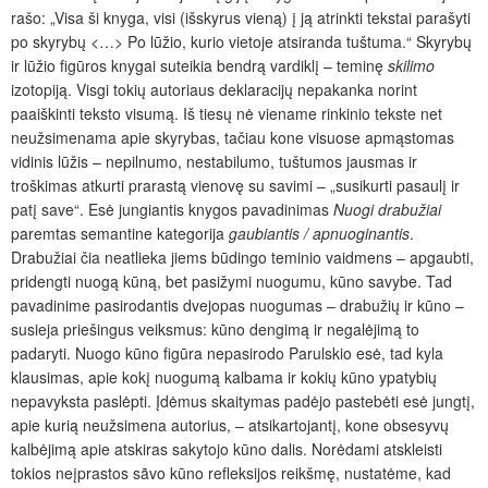
rašo: „Visa ši knyga, visi (išskyrus vieną) į ją atrinkti tekstai parašyti
po skyrybų <…> Po lūžio, kurio vietoje atsiranda tuštuma.“ Skyrybų
ir lūžio figūros knygai suteikia bendrą vardiklį – teminę
skilimo
izotopiją. Visgi tokių autoriaus deklaracijų nepakanka norint
paaiškinti teksto visumą. Iš tiesų nė viename rinkinio tekste net
neužsimenama apie skyrybas, tačiau kone visuose apmąstomas
vidinis lūžis – nepilnumo, nestabilumo, tuštumos jausmas ir
troškimas atkurti prarastą vienovę su savimi – „susikurti pasaulį ir
patį save“. Esė jungiantis knygos pavadinimas
Nuogi drabužiai
paremtas semantine kategorija
gaubiantis / apnuoginantis
.
Drabužiai čia neatlieka jiems būdingo teminio vaidmens – apgaubti,
pridengti nuogą kūną, bet pasižymi nuogumu, kūno savybe. Tad
pavadinime pasirodantis dvejopas nuogumas – drabužių ir kūno –
susieja priešingus veiksmus: kūno dengimą ir negalėjimą to
padaryti. Nuogo kūno figūra nepasirodo Parulskio esė, tad kyla
klausimas, apie kokį nuogumą kalbama ir kokių kūno ypatybių
nepavyksta paslėpti. Įdėmus skaitymas padėjo pastebėti esė jungtį,
apie kurią neužsimena autorius, – atsikartojantį, kone obsesyvų
kalbėjimą apie atskiras sakytojo kūno dalis. Norėdami atskleisti
tokios neįprastos sãvo kūno refleksijos reikšmę, nustatėme, kad