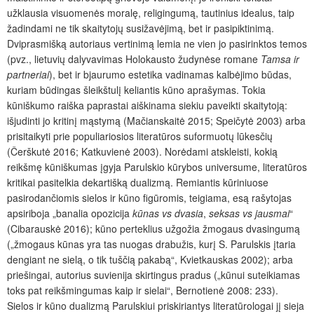
užklausia visuomenės moralę, religingumą, tautinius idealus, taip
žadindami ne tik skaitytojų susižavėjimą, bet ir pasipiktinimą.
Dviprasmišką autoriaus vertinimą lemia ne vien jo pasirinktos temos
(pvz., lietuvių dalyvavimas Holokausto žudynėse romane
Tamsa ir
partneriai
), bet ir bjaurumo
estetika vadinamas kalbėjimo būdas,
kuriam būdingas šleikštulį keliantis kūno aprašymas. Tokia
kūniškumo raiška paprastai aiškinama siekiu paveikti skaitytoją:
išjudinti jo kritinį mąstymą (Mačianskaitė 2015; Speičytė 2003) arba
prisitaikyti prie populiariosios literatūros suformuotų lūkesčių
(Čerškutė 2016; Katkuvienė 2003). Norėdami atskleisti, kokią
reikšmę kūniškumas įgyja Parulskio kūrybos universume, literatūros
kritikai pasitelkia dekartišką dualizmą. Remiantis kūriniuose
pasirodančiomis sielos ir kūno figūromis, teigiama, esą rašytojas
apsiriboja „banalia opozicija
kūnas vs dvasia
,
seksas vs jausmai
“
(Cibarauskė 2016); kūno perteklius užgožia žmogaus dvasingumą
(„žmogaus kūnas yra tas nuogas drabužis, kurį S. Parulskis įtaria
dengiant ne sielą, o tik tuščią pakabą“, Kvietkauskas 2002); arba
priešingai, autorius suvienija skirtingus pradus („kūnui suteikiamas
toks pat reikšmingumas kaip ir sielai“, Bernotienė 2008: 233).
Sielos ir kūno dualizmą Parulskiui priskiriantys literatūrologai jį sieja