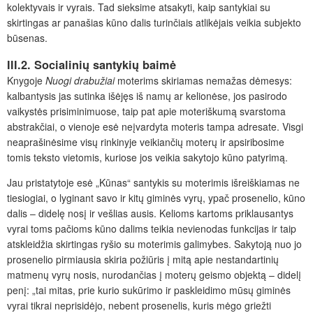
kolektyvais ir vyrais. Tad sieksime atsakyti, kaip santykiai su
skirtingas ar panašias kūno dalis turinčiais atlikėjais veikia subjekto
būsenas.
III.2. Socialinių santykių baimė
Knygoje
Nuogi drabužiai
moterims skiriamas nemažas dėmesys:
kalbantysis jas sutinka išėjęs iš namų ar kelionėse, jos pasirodo
vaikystės prisiminimuose, taip pat apie moteriškumą svarstoma
abstrakčiai, o vienoje esė neįvardyta moteris tampa adresate. Visgi
neaprašinėsime visų rinkinyje veikiančių moterų ir apsiribosime
tomis teksto vietomis, kuriose jos veikia sakytojo kūno patyrimą.
Jau pristatytoje esė „Kūnas“ santykis su moterimis išreiškiamas ne
tiesiogiai, o lyginant savo ir kitų giminės vyrų, ypač prosenelio, kūno
dalis – didelę nosį ir vešlias ausis. Kelioms kartoms priklausantys
vyrai toms pačioms kūno dalims teikia nevienodas funkcijas ir taip
atskleidžia skirtingas ryšio su moterimis galimybes. Sakytoją nuo jo
prosenelio pirmiausia skiria požiūris į mitą apie nestandartinių
matmenų vyrų nosis, nurodančias į moterų geismo objektą – didelį
penį: „tai mitas, prie kurio sukūrimo ir paskleidimo mūsų giminės
vyrai tikrai neprisidėjo, nebent prosenelis, kuris mėgo griežti