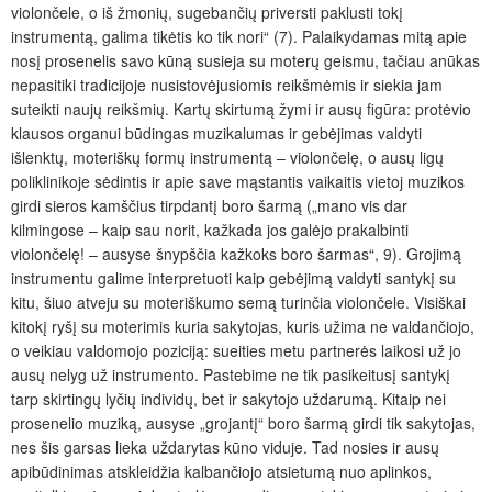
violončele, o iš žmonių, sugebančių priversti paklusti tokį
instrumentą, galima tikėtis ko tik nori“ (7). Palaikydamas mitą apie
nosį prosenelis savo kūną susieja su moterų geismu, tačiau anūkas
nepasitiki tradicijoje nusistovėjusiomis reikšmėmis ir siekia jam
suteikti naujų reikšmių. Kartų skirtumą žymi ir ausų figūra: protėvio
klausos organui būdingas muzikalumas ir gebėjimas valdyti
išlenktų, moteriškų formų instrumentą – violončelę, o ausų ligų
poliklinikoje sėdintis ir apie save mąstantis vaikaitis vietoj muzikos
girdi sieros kamščius tirpdantį boro šarmą („mano vis dar
kilmingose – kaip sau norit, kažkada jos galėjo prakalbinti
violončelę! – ausyse šnypščia kažkoks boro šarmas“, 9). Grojimą
instrumentu galime interpretuoti kaip gebėjimą valdyti santykį su
kitu, šiuo atveju su moteriškumo semą turinčia violončele. Visiškai
kitokį ryšį su moterimis kuria sakytojas, kuris užima ne valdančiojo,
o veikiau valdomojo poziciją: sueities metu partnerės laikosi už jo
ausų nelyg už instrumento. Pastebime ne tik pasikeitusį santykį
tarp skirtingų lyčių individų, bet ir sakytojo uždarumą. Kitaip nei
prosenelio muziką, ausyse „grojantį“ boro šarmą girdi tik sakytojas,
nes šis garsas lieka uždarytas kūno viduje. Tad nosies ir ausų
apibūdinimas atskleidžia kalbančiojo atsietumą nuo aplinkos,