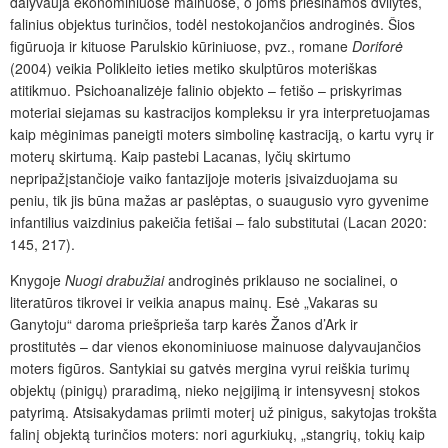
dalyvauja ekonominiuose mainuose, o joms priešinamos dvilytės,
falinius objektus turinčios, todėl nestokojančios androginės. Šios
figūruoja ir kituose Parulskio kūriniuose, pvz., romane
Doriforė
(2004) veikia Polikleito ieties metiko skulptūros moteriškas
atitikmuo. Psichoanalizėje falinio objekto – fetišo – priskyrimas
moteriai siejamas su kastracijos kompleksu ir yra interpretuojamas
kaip mėginimas paneigti moters simbolinę kastraciją, o kartu vyrų ir
moterų skirtumą. Kaip pastebi Lacanas, lyčių skirtumo
nepripažįstančioje vaiko fantazijoje moteris įsivaizduojama su
peniu, tik jis būna mažas ar paslėptas, o suaugusio vyro gyvenime
infantilius vaizdinius pakeičia fetišai – falo substitutai (Lacan 2020:
145, 217).
Knygoje
Nuogi drabužiai
androginės priklauso ne socialinei, o
literatūros tikrovei ir veikia anapus mainų. Esė „Vakaras su
Ganytoju“ daroma priešprieša tarp karės Žanos d’Ark ir
prostitutės – dar vienos ekonominiuose mainuose dalyvaujančios
moters figūros. Santykiai su gatvės mergina vyrui reiškia turimų
objektų (pinigų) praradimą, nieko neįgijimą ir intensyvesnį stokos
patyrimą. Atsisakydamas priimti moterį už pinigus, sakytojas trokšta
falinį objektą turinčios moters: nori agurkiukų, „stangrių, tokių kaip