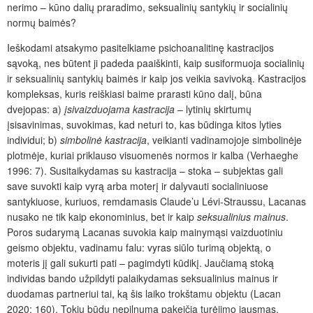
nerimo – kūno dalių praradimo, seksualinių santykių ir socialinių
normų baimės?
Ieškodami atsakymo pasitelkiame psichoanalitinę kastracijos
sąvoką, nes būtent ji padeda paaiškinti, kaip susiformuoja socia­linių
ir seksualinių santykių baimės ir kaip jos veikia savivoką. Kastracijos
kompleksas, kuris reiškiasi baime prarasti kūno dalį, būna
dvejopas: a)
įsivaizduojama kastracija
– lytinių skirtumų
įsisavinimas, suvokimas, kad neturi to, kas būdinga kitos lyties
individui; b)
simbolinė kastracija
, veikianti vadinamojoje simbolinėje
plotmėje, kuriai priklauso visuomenės normos ir kalba (Verhaeghe
1996: 7). Susitaikydamas su kastracija – stoka – subjektas gali
save suvokti kaip vyrą arba moterį ir dalyvauti socialiniuose
santykiuose, kuriuos, remdamasis Claude’u Lévi-Straussu, Lacanas
nusako ne tik kaip ekonominius, bet ir kaip
seksualinius mainus
.
Poros sudarymą Lacanas suvokia kaip mainymąsi vaizduotiniu
geismo objektu, vadinamu falu: vyras siūlo turimą objektą, o
moteris jį gali sukurti pati – pagimdyti kūdikį. Jaučiamą stoką
individas bando užpildyti palaikydamas seksualinius mainus ir
duodamas partneriui tai, ką šis laiko trokštamu objektu (Lacan
2020: 160). Tokiu būdu nepilnumą pakeičia turėjimo jausmas.