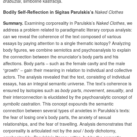
drabužiai
, simbolinė kastracija.
Bodily Self-Reflection in Sigitas Parulskis’s
Naked Clothes
Summary.
Examining corporeality in Parulskis’s
Naked Clothes
,
we
address a problem related to paradigmatic literary corpus analysis:
can we reveal the coherence of the text composed of various
essays by paying attention to a single thematic isotopy? Analyzing
body figures, we combine semiotics and psychoanalysis to explain
the connection between the enunciator’s body parts and his
affections. Body parts – such as the female cavity and the male
“growth” – gain their
meaning in relation to individual and collective
actors. The analysis revealed that the text, consisting of individual
essays, has an integral semantic universe. The text’s coherence is
ensured by isotopies such as
body parts
,
movement
,
sexuality
, and
their interconnection is elucidated by the psychoanalytic concept of
symbolic castration
. This concept expounds the semantic
connection between several types of anxieties in Parulskis’s texts:
the fear of losing one’s body parts, the anxiety of sexual
relationships, and the fear of travelling. Analysis demonstrates that
corporeality is articulated not by the
soul / body
dichotomy,