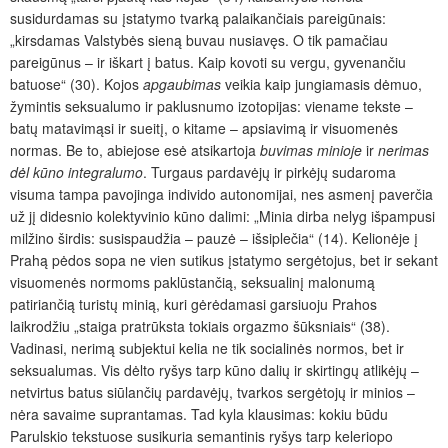
susidurdamas su įstatymo tvarką palaikančiais pareigūnais:
„kirsdamas Valstybės sieną buvau nusiavęs. O tik pamačiau
pareigūnus – ir iškart į batus. Kaip kovoti su vergu, gyvenančiu
batuose“ (30). Kojos
apgaubimas
veikia kaip jungiamasis dėmuo,
žymintis seksualumo ir paklusnumo izotopijas: viename tekste –
batų matavimąsi ir sueitį, o kitame – apsiavimą ir visuomenės
normas. Be to, abiejose esė atsikartoja
buvimas minioje
ir
nerimas
dėl kūno integralumo
. Turgaus pardavėjų ir pirkėjų sudaroma
visuma tampa pavojinga individo autonomijai, nes asmenį paverčia
už jį didesnio kolektyvinio kūno dalimi: „Minia dirba nelyg išpampusi
milžino širdis: susispaudžia – pauzė – išsiplečia“ (14). Kelionėje į
Prahą pėdos sopa ne vien sutikus įstatymo sergėtojus, bet ir sekant
visuomenės normoms paklūstančią, seksualinį malonumą
patiriančią turistų minią, kuri gėrėdamasi garsiuoju Prahos
laikrodžiu „staiga pratrūksta tokiais orgazmo šūksniais“ (38).
Vadinasi, nerimą subjektui kelia ne tik socialinės normos, bet ir
seksualumas. Vis dėlto ryšys tarp kūno dalių ir skirtingų atlikėjų –
netvirtus batus siūlančių pardavėjų, tvarkos sergėtojų ir minios –
nėra savaime suprantamas. Tad kyla klausimas: kokiu būdu
Parulskio tekstuose susikuria semantinis ryšys tarp keleriopo