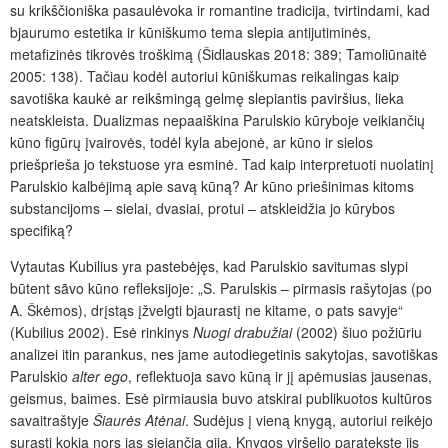
su krikščioniška pasaulėvoka ir romantine tradicija, tvirtindami, kad
bjaurumo estetika ir kūniškumo tema slepia antijutiminės,
metafizinės tikrovės troškimą (Šidlauskas 2018: 389; Tamoliūnaitė
2005: 138). Tačiau kodėl autoriui kūniškumas reikalingas kaip
savotiška kaukė ar reikšmingą gelmę slepiantis paviršius, lieka
neatskleista. Dualizmas nepaaiškina Parulskio kūryboje veikiančių
kūno figūrų įvairovės, todėl kyla abejonė, ar kūno ir sielos
priešprieša jo tekstuose yra esminė. Tad kaip interpretuoti nuolatinį
Parulskio kalbėjimą apie savą kūną? Ar kūno priešinimas kitoms
substancijoms – sielai, dvasiai, protui – atskleidžia jo kūrybos
specifiką?
Vytautas Kubilius yra pastebėjęs, kad Parulskio savitumas slypi
būtent sãvo kūno refleksijoje: „S. Parulskis – pirmasis rašytojas (po
A. Škėmos), drįstąs įžvelgti bjaurastį ne kitame, o pats savyje“
(Kubilius 2002). Esė rinkinys
Nuogi drabužiai
(2002) šiuo požiūriu
analizei itin parankus, nes jame autodiegetinis sakytojas, savotiškas
Parulskio
alter ego
, reflektuoja savo kūną ir jį apėmusias jausenas,
geismus, baimes. Esė pirmiausia buvo atskirai publikuotos kultūros
savaitraštyje
Šiaurės Atėnai
. Sudėjus į vieną knygą, autoriui reikėjo
surasti kokią nors jas siejančią giją. Knygos viršelio paratekste jis