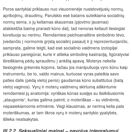
Poros santykiai priklauso nuo visuomenėje nusistovėjusių normų,
apribojimų, draudimų. Parulskio esė batams suteikiama socialinių
normų sema, o jų keliamas skausmas (pjovimo jausmas)
atskleidžia baimę prarasti kūno dalį, tad nenoras keliauti tiesiogiai
koreliuoja su nerimu. Remdamiesi psichoanalitine simbolinio tėvo,
įvedančio į normomis grįstą socialinį pasaulį ir jį reprezentuojančio,
samprata, galime teigti, kad esė socialinio vaidmens izotopijai
priklauso pareigūnai, kurie ir atlieka simbolinę kastraciją, figūratyviai
išreiškiamą pėdų spraudimu į ankštą apavą. Moterys nekelia
tiesioginės grėsmės kojoms, tačiau jos manipuliuoja vyro kūnu kaip
instrumentu, be to, valdo mainus, kuriuose vyras pateikia savo
paties dalis (pėdą vietoj penio) gaudamas kūno substitutus (batą
vietoj vaginos). Vyrų ir moterų vaidmenų skirtumą aiškintume
remdamiesi jų anatomija: vyriškas kūnas susijęs su išsikišusiomis
„ataugomis“, kurias galima paimti, o moteriškas – su vidinėmis,
nepasiekiamomis ertmėmis. Visgi klausimas, ar nerimą kelia pats
moteriškumas, ar tam tikros vyrų ir moterų santykio ypatybės,
išlieka neatsakytas.
III.2.2. Seksualiniai mainai – pavojus integralumui