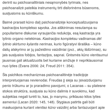
derinti su psichoanalitiniais nesąmonybės tyrimais, nes
psichoanalizė pateikia instrumentų tirti disforinėms būsenoms,
susijusioms su kūniškumu.
Baimė prarasti kūno dalį psichoanalizėje konceptualizuojama
kastracijos komplekso sąvoka. Jos aiškinimas nesutampa su
populiariame diskurse vyraujančia redukcija, esą kastracija yra
lytinio organo netekimas.
Kastracijos kompleksu
vadinamas
dėl
lytinio skirtumo kylantis nerimas
, kurio figūratyvi išraiška – kūno
dalių atskyrimo ar jų pažeidimo vaizdiniai (pvz., akių išdūrimas), su
jais susijusios fobijos, fantazijos, sapnai. Grėsmės kūno vientisumui
jausmas gali aktualizuotis bet kuriame amžiuje ir nepriklausomai
nuo lyties (Evans 2006: 24; Freud 2011: 354).
Šis psichikos mechanizmas psichoanalitinėje tradicijoje
interpretuojamas nevienodai. Freudas jį sieja su įsivaizduojamu
penio trūkumu ar jo praradimo pavojumi, o Lacanas – su platesne
stokos struktūra, susijusia su
kūno dalimis ir suvokimu, kad
subjektas negali turėti to, kas, jo manymu, priklauso kitos lyties
asmeniui (Lacan 2020: 145, 148). Stygiaus patirtis gali būti
maskuojama kuriant
vientiso
kūno
vaizdinį arba fantazuojant apie