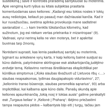
susitelkimą į save ir kontrolės praradimą santykiuose su moterimis.
Apie vengimą kurti ryšius su kitais subjektas prasitaria
komentuodamas savo keliones: „Kadangi esu tokios nosies ir tokių
ausų nešiotojas, keliauti po pasaulį man dažniausiai kančia. Kad ir
kur nuvažiuočiau, svetima aplinka provokuoja mane sadistinei
savianalizei <…> kam trenktis tūkstančius kilometrų, kad
sužinotum, jog esi niekam vertas prietranka ir mizantropas“ (9).
Vadinasi, vyrui nerimą kelia ne vien moterys, bet ir apskritai
buvimas tarp žmonių.
Norėdami suprasti, kas lemia pasikeitusį santykį su moterimis,
lyginant su ankstesne vyrų karta, ir kaip kelionių baimė susijusi su
kūno dalimis, patyrinėsime skirtingose esė atsikartojančią
judėjimo
erdvėje
temą. Keliavimo nerimas išreiškiamas eksplicitiškai per
kūniškus simptomus („Koks siaubas išvažiuoti už Lietuvos ribų <…>
siaubas neapsakomas, lydimas daugiapakopio viduriavimo“, 27;
„kelioninio transo būsenoje, siaubas persmelkia sąnarius“, 93) arba
implicitiškai, kai kalbama apie kūno dalis. Panašų skundą apie
keliones apsunkinančią „tokią nosį ir tokias ausis“ galime perskaityti
esė „Turgaus kelias“ ir „Kelionė į Praharą“: išėjimo priežastimi
tampa neapautos pėdos – kalbantysis bijo eiti į turgų, tačiau jam