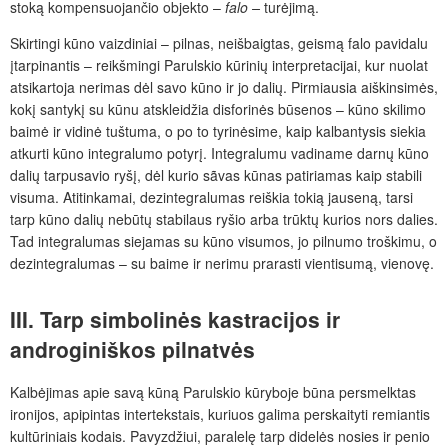
stoką kompensuojančio objekto –
falo –
turėjimą.
Skirtingi kūno vaizdiniai – pilnas, neišbaigtas, geismą falo pavidalu
įtarpinantis – reikšmingi Parulskio kūrinių interpretacijai, kur nuolat
atsikartoja nerimas dėl savo kūno ir jo dalių. Pirmiausia aiškinsimės,
kokį santykį su kūnu atskleidžia disforinės būsenos – kūno skilimo
baimė ir vidinė tuštuma, o po to tyrinėsime, kaip kalbantysis siekia
atkurti kūno integralumo potyrį. Integralumu vadiname darnų kūno
dalių tarpusavio ryšį, dėl kurio sãvas kūnas patiriamas kaip stabili
visuma. Atitinkamai, dezintegralumas reiškia tokią jauseną, tarsi
tarp kūno dalių nebūtų stabilaus ryšio arba trūktų kurios nors dalies.
Tad integralumas siejamas su kūno visumos, jo pilnumo troškimu, o
dezintegralumas – su baime ir nerimu prarasti vientisumą, vienovę.
III. Tarp simbolinės kastracijos ir
androginiškos pilnatvės
Kalbėjimas apie savą kūną Parulskio kūryboje būna persmelktas
ironijos, apipintas intertekstais, kuriuos galima perskaityti remiantis
kultūriniais kodais. Pavyzdžiui, paralelę tarp didelės nosies ir penio