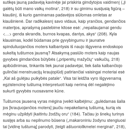
sutikęs jauną padavėją kavinėje jai priskiria gimdytojos vaidmenį („ji
galėtų būti mano vaikų motina“, 218) ir su gimimu susijusią figūrą –
kiaušinį, iš kurio gaminamas padavėjos siūlomas omletas ar
kiaušinienė. Dar radikalesnį savo vidaus, kaip yrančios, gendančios
materijos, aprašymą pastebime kitose esė: „nepaliaujamai gendu
<…> genda skrandis, burnos kvapas, dantys, akys“ (208). Kyla
klausimas, kodėl būdamas prie gyvybingumu ir jaunatve
spinduliuojančios moters kalbantysis iš naujo išgyvena endoskopo
sukeltą tuštumos jausmą? Atsakymą pasiūlo moters kaip naujas
gyvybes gimdančios būtybės („priperėtų mažyčių“ vaikučių, 218)
apibūdinimas, tinkantis tiek jaunai padavėjai, tiek šalia kalbančiojo
gulinčiai menstruacijų kraujoplūdį patiriančiai vaisingai moteriai esė
„Kai aš gulėjau puikybės patale“. Visa tai leidžia vyro išgyvenamą
egzistencinę tuštumą interpretuoti kaip nerimą dėl negalėjimo
sukurti gyvybės nuosavame kūne.
Tuštumos jauseną vyras mėgina įveikti kalbėjimu: „gulėdamas šalia
jos [kraujuojančios moters] jaučiu nepakeliamą tuštumą, kurią vis
mėginu užpildyti įkaitintu žodžių oru“ (184). Tačiau jo šnekų turinys
susijęs arba su nepilnumo būsena („makaroniniu žodynu stengiuosi
tai [vidinę tuštumą] parodyti, įteigti aštuoniolikmetei merginai“, 218),