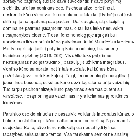
aprašymo pagrindą sudaro save suvokiantis ir savo patyrimą
stebintis, taigi sąmoningas ego. Psichoanalizė, priešingai,
nesiremia kūno vienovės ir normalumo prielaida, ji tyrinėja subjekto
skilimą, jo netapatumą sau pačiam. Dar daugiau, šią discipliną
domina ne patirties įsisąmoninimas, o tai, kas lieka nesuvokta, –
nesąmonybės plotmė. Tiesa, fenomenologijoje irgi gali būti
aprašomas ikisąmoninis kūno patyrimas. Antai Maurice’as Merleau-
Ponty nagrinėja juslinį patyrimą kaip anoniminę, beasmenę
kūniškumo plotmę (2018: 262). Vis dėlto toks patyrimas
neatsiejamas nuo įsitraukimo į pasaulį, jis užtikrina integralaus,
vientiso kūno sampratą, net ir tais atvejais, kai kūnas būna
pažeistas (pvz., netekęs kojos). Taigi, fenomenologija nesigilina į
jausmines būsenas, sukeltas kūno dezintegralumo ar jo vaizdinių.
Tuo tarpu psichoanalizėje kūno patyrimas siejamas būtent su
vaizduote
, nesąmoningais vaizdiniais ir yra keliamas jų reikšmės
klausimas.
Parulskio esė dominuoja ne pasaulyje veikiantis integralus kūnas, o
baimę, nestabilumą ir kūno dalies praradimo nerimą išgyvenantis
subjektas. Be to, sãvo kūno refleksiją čia nuolat lydi lytinės
tapatybės, seksualumo temos. Visa tai skatina semiotinę analizę