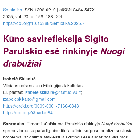
Semiotika
ISSN 1392-0219 | eISSN 2424-547X
2025, vol. 20, p. 156–186 DOI:
https://doi.org/10.15388/Semiotika.2025.7
Kūno savirefleksija Sigito
Parulskio esė rinkinyje
Nuogi
drabužiai
Izabelė Skikaitė
Vilniaus universiteto Filologijos fakultetas
El. paštas:
izabele.skikaite@flf.stud.vu.lt
;
izabeleskikaite@gmail.com
https://orcid.org/0009-0001-7166-0343
https://ror.org/03nadee84
Santrauka.
Tirdami kūniškumą Parulskio rinkinyje
Nuogi drabužiai
sprendžiame su paradigmine literatūrinio korpuso analize susijusią
problemą: ar galima atskleisti iš skirtingų esė sudarytos visumos