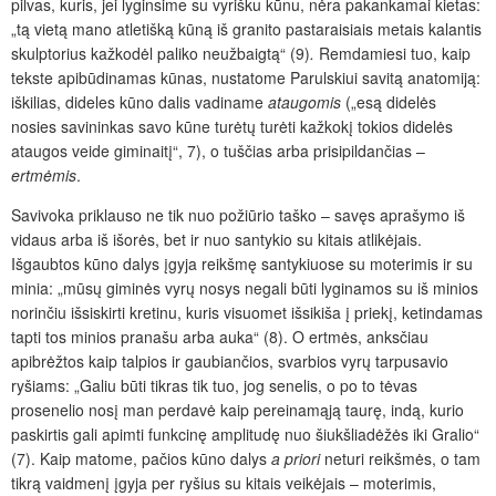
pilvas, kuris, jei lyginsime su vyrišku kūnu, nėra pakankamai kietas:
„tą vietą mano atletišką kūną iš granito pastaraisiais metais kalantis
skulptorius kažkodėl paliko neužbaigtą“ (9)
.
Remdamiesi tuo, kaip
tekste apibūdinamas kūnas, nustatome Parulskiui savitą anatomiją:
iškilias, dideles kūno dalis vadiname
ataugomis
(„esą didelės
nosies savininkas savo kūne turėtų turėti kažkokį tokios didelės
ataugos veide giminaitį“, 7), o tuščias arba prisipildančias –
ertmėmis
.
Savivoka priklauso ne tik nuo požiūrio taško – savęs aprašymo iš
vidaus arba iš išorės, bet ir nuo santykio su kitais atlikėjais.
Išgaubtos kūno dalys įgyja reikšmę santykiuose su moterimis ir su
minia: „mūsų giminės vyrų nosys negali būti lyginamos su iš minios
norinčiu išsiskirti kretinu, kuris visuomet išsikiša į priekį, ketindamas
tapti tos minios pranašu arba auka“ (8). O ertmės, anksčiau
apibrėžtos kaip talpios ir gaubiančios, svarbios vyrų tarpusavio
ryšiams: „Galiu būti tikras tik tuo, jog senelis, o po to tėvas
prosenelio nosį man perdavė kaip pereinamąją taurę, indą, kurio
paskirtis gali apimti funkcinę amplitudę nuo šiukšliadėžės iki Gralio“
(7). Kaip matome, pačios kūno dalys
a priori
neturi reikšmės, o tam
tikrą vaidmenį įgyja per ryšius su kitais veikėjais – moterimis,