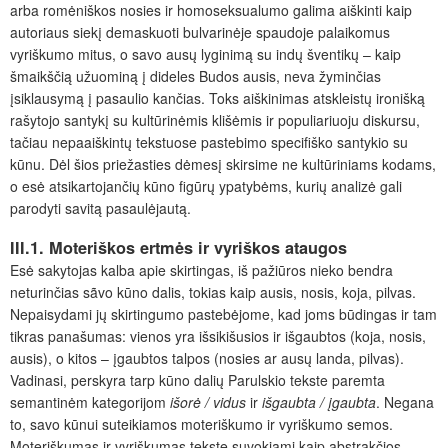
arba romėniškos nosies ir homoseksualumo galima aiškinti kaip
autoriaus siekį demaskuoti bulvarinėje spaudoje palaikomus
vyriškumo mitus, o savo ausų lyginimą su indų šventikų – kaip
šmaikščią užuominą į dideles Budos ausis, neva žyminčias
įsiklausymą į pasaulio kančias. Toks aiškinimas atskleistų ironišką
rašytojo santykį su kultūrinėmis klišėmis ir populiariuoju diskursu,
tačiau nepaaiškintų tekstuose pastebimo specifiško santykio su
kūnu. Dėl šios priežasties dėmesį skirsime ne kultūriniams kodams,
o esė atsikartojančių kūno figūrų ypatybėms, kurių analizė gali
parodyti savitą pasaulėjautą.
III.1. Moteriškos ertmės ir vyriškos ataugos
Esė sakytojas kalba apie skirtingas, iš pažiūros nieko bendra
neturinčias sãvo kūno dalis, tokias kaip ausis, nosis, koja, pilvas.
Nepaisydami jų skirtingumo pastebėjome, kad joms būdingas ir tam
tikras panašumas: vienos yra išsikišusios ir išgaubtos (koja, nosis,
ausis), o kitos – įgaubtos talpos (nosies ar ausų landa, pilvas).
Vadinasi, perskyra tarp kūno dalių Parulskio tekste paremta
semantinėm kategorijom
išorė / vidus
ir
išgaubta / įgaubta
. Negana
to, savo kūnui suteikiamos moteriškumo ir vyriškumo semos.
Moteriškumas ir vyriškumas tekste suvokiami kaip abstrakčios