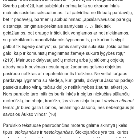
Svarbu pabrėžti, kad subjektui nerimą kelia su ekonominiais
mainais susietas seksualumas. Tai patvirtina ne tik batų pardavėjų,
bet ir padavėjų, barmenių apibūdinimas: „apsišarvavusios pareigų
distancija, piniginiais-prekiniais santykiais <…> šiek tiek
geidžiamos, bet drauge ir šiek tiek vengiamos ar net niekinamos,
su prakeiktomis monoliziškomis šypsenomis, po kuriomis slypi
galbūt tik išgedę dantys“; su jomis santykiai sulaukia „tokio paties
galo, kaip ir komunistų mėginimas žemėje sukurti lygybės rojų“
(219). Mainuose dalyvaujančių moterų arba jų siūlomų objektų
atrodymas ir buvimas nesutampa: žadamas geismo objektas
pasirodo netikras ar nepatenkinantis troškimo. Ne veltui turgaus
pardavėja lyginama su Medėja, kuri graikų didvyriui Jasonui padėjo
pasiekti aukso vilną, tačiau dėl jo neištikimybės žiauriai atkeršijo.
Nors paralelė tarp mitinės burtininkės ir pigius niekučius siūlančių
moteriškių, be abejo, ironiška, jas visas sieja ta pati
davimo atimant
tema: „Ir buvo gaila Lionios, nelaimingo Jasono, nes nebeatgaus jis
savosios Aukso vilnos“ (16).
Parulskio tekstuose pasirodančias moteris galime skirstyti į kelis
tipus:
stokojančias
ir
nestokojančias
. Stokojančios yra tos, kurios