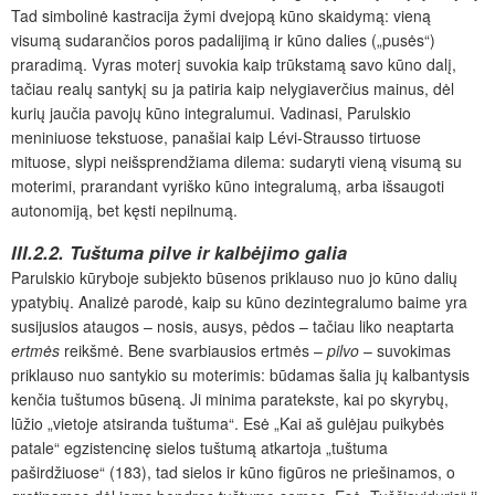
Tad simbolinė kastracija žymi dvejopą kūno skaidymą: vieną
visumą sudarančios poros padalijimą ir kūno dalies („pusės“)
praradimą. Vyras moterį suvokia kaip trūkstamą savo kūno dalį,
tačiau realų santykį su ja patiria kaip nelygiaverčius mainus, dėl
kurių jaučia pavojų kūno integralumui. Vadinasi, Parulskio
meniniuose tekstuose, panašiai kaip Lévi-Strausso tirtuose
mituose, slypi neišsprendžiama dilema: sudaryti vieną visumą su
moterimi, prarandant vyriško kūno integralumą, arba išsaugoti
autonomiją, bet kęsti nepilnumą.
III.2.2. Tuštuma pilve ir kalbėjimo galia
Parulskio kūryboje subjekto būsenos priklauso nuo jo kūno dalių
ypatybių. Analizė parodė, kaip su kūno dezintegralumo baime yra
susijusios ataugos – nosis, ausys, pėdos – tačiau liko neaptarta
ertmės
reikšmė. Bene svarbiausios ertmės –
pilvo
– suvokimas
priklauso nuo santykio su moterimis: būdamas šalia jų kalbantysis
kenčia tuštumos būseną. Ji minima paratekste, kai po skyrybų,
lūžio „vietoje atsiranda tuštuma“. Esė „Kai aš gulėjau puikybės
patale“ egzistencinę sielos tuštumą atkartoja „tuštuma
paširdžiuose“ (183), tad sielos ir kūno figūros ne priešinamos, o