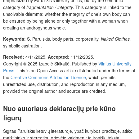
emphasized by Parulskis’s literary critics, but by the semantic
category of
fragmentation / integrity
. This category is linked to the
unsolvable dilemma: whether the integrity of one’s own body can
be ensured by being alone or only together with a woman when
creating an androgynous whole.
Keywords:
S. Parulskis, body parts, corporeality,
Naked Clothes,
symbolic
castration.
Received:
4/11/2025.
Accepted:
11/12/2025.
Copyright © 2025 Izabelė Skikaitė. Published by
Vilnius University
Press
. This is an Open Access article distributed under the terms of
the
Creative Commons Attribution Licence
, which permits
unrestricted use, distribution, and reproduction in any medium,
provided the original author and source are credited.
Nuo autoriaus deklaracijų prie kūno
figūrų
Sigitas Parulskis lietuvių literatūroje, ypač kūrybos pradžioje, atliko
maištininko ir stereotipų griovėjo vaidmenį: jo ironiški tekstai