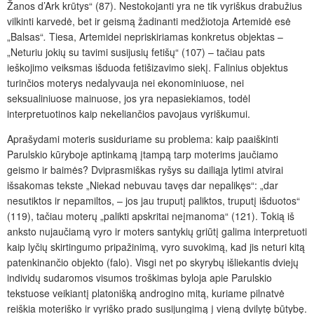
Žanos d’Ark krūtys“ (87). Nestokojanti yra ne tik vyriškus drabužius
vilkinti karvedė, bet ir geismą žadinanti medžiotoja Artemidė esė
„Balsas“
.
Tiesa, Artemidei nepriskiriamas konkretus objektas –
„Neturiu jokių su tavimi susijusių fetišų“ (107) – tačiau pats
ieškojimo veiksmas išduoda fetišizavimo siekį. Falinius objektus
turinčios moterys nedalyvauja nei ekonominiuose, nei
seksualiniuose mainuose, jos yra nepasiekiamos, todėl
interpretuotinos kaip nekeliančios pavojaus vyriškumui.
Aprašydami moteris susiduriame su problema: kaip paaiškinti
Parulskio kūryboje aptinkamą įtampą tarp moterims jaučiamo
geismo ir baimės? Dviprasmiškas ryšys su dailiąja lytimi atvirai
išsakomas tekste „Niekad nebuvau tavęs dar nepalikęs“: „dar
nesutiktos ir nepamiltos, – jos jau truputį paliktos, truputį išduotos“
(119), tačiau moterų „palikti apskritai neįmanoma“ (121). Tokią iš
anksto nujaučiamą vyro ir moters santykių griūtį galima interpretuoti
kaip lyčių skirtingumo pripažinimą, vyro suvokimą, kad jis neturi kitą
patenkinančio objekto (falo). Visgi net po skyrybų išliekantis dviejų
individų sudaromos visumos troškimas byloja apie Parulskio
tekstuose veikiantį platonišką androgino mitą, kuriame pilnatvė
reiškia moteriško ir vyriško prado susijungimą į vieną dvilytę būtybę.