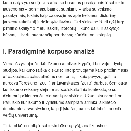
kūno dalys yra susijusios arba su būsenos pasakymais ir subjekto
jausenomis – geismais, baime, sutrikimu – arba su veikimo
pasakymais, tokiais kaip pasakojimas apie keliones, disforinę
jauseną sukeliantį judėjimą-keliavimą. Tad sieksime ištirti ryšį tarp
pirminio skaitymo metu išskirtų izotopijų – kūno dalių ir sakytojo
būsenų – kartu sudarančių bendresnę kūniškumo izotopiją.
I. Paradigminė korpuso analizė
Viena iš vyraujančių kūniškumo analizės krypčių Lietuvoje – lyčių
studijos, kai kūno raiška diskurse interpretuojama kaip priešinimasis
ar paklusimas seksualinėms normoms, – kaip pavyzdį galima
nurodyti Tereškino (2001) ar Litvinskaitės (2013) darbus. Semiotika
kūniškumo reikšmę sieja ne su sociokultūriniu kontekstu, o su
diskursui priklausančių elementų santykiais. Užuot klausdami, ar
Parulskio kūniškumo ir vyriškumo samprata atitinka laikmečio
dominantes, svarstysime, kaip ji įsirašo į paties kūrinio imanentinį
verčių universumą.
Tirdami kūno dalių ir subjekto būsenų ryšį, analizuosime