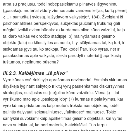
arba su praėjusiu, todėl nebepasiekiamu pilnatvės išgyvenimu
(„pasakoju moteriai vidury žiemos apie vandens lelijas, kurių pienelį
<…> sumuštą į sviestą, laižydavom vaikystėje“, 184). Žvelgiant iš
psichoanalitinės perspektyvos, subjektas jaučiamą trūkumą gali
mėginti įveikti dviem būdais: a) kurdamas pilno kūno vaizdinį, kaip
tai daro vaikas veidrodžio stadijoje; b) mainydamasis geismo
objektu (falu) su kitos lyties asmeniu, t. y. siūlydamas tai, ką turi, ir
siekdamas įgyti tai, ko stokoja. Tad kodėl Parulskio vyras, net ir
pasakodamas apie vaikystę, siekia parodyti moteriai jį apnikusią
tuštumos, nepilnumo būseną?
III.2.3. Kalbėjimas „iš pilvo“
Vyro kūnas esė rinkinyje aprašomas nevienodai. Esminis skirtumas
išryškėja lyginant sakytojo ir kitų vyrų pasirenkamas diskursyvines
strategijas, susijusias su (ne)pilno kūno vaizdiniu. Viena jų – tai
vyriškumo mito apie „paslėptą lobį“ (7) kūrimas ir palaikymas, kai
vyro kūnas pristatomas kaip moters trokštamas objektas, todėl
galintis dalyvauti seksualiniuose, „faliniuose“ mainuose. Tokie
santykiai suvokiami kaip apsikeitimas geismo objektais, kai vyras
neva suteikia tai, ko nori moteris, ir atvirkščiai. Tuo tarpu