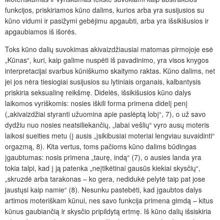
funkcijos, priskiriamos kūno dalims, kurios arba yra susijusios su
kūno vidumi ir pasižymi gebėjimu apgaubti, arba yra išsikišusios ir
apgaubiamos iš išorės.
Toks kūno dalių suvokimas akivaizdžiausiai matomas pirmojoje esė
„Kūnas“, kuri, kaip galime nuspėti iš pavadinimo, yra visos knygos
interpretacijai svarbus kūniškumo skaitymo raktas. Kūno dalims, net
jei jos nėra tiesiogiai susijusios su lytiniais organais, kalbantysis
priskiria seksualinę reikšmę. Didelės, išsikišusios kūno dalys
laikomos vyriškomis: nosies iškili forma primena didelį penį
(„akivaizdžiai styranti užuomina apie paslėptą lobį“, 7), o už savo
dydžiu nuo nosies neatsiliekančių, „labai vešlių“ vyro ausų moteris
laikosi sueities metu (į ausis „įsikibusiai moteriai lengviau suvaidinti“
orgazmą, 8). Kita vertus, toms pačioms kūno dalims būdingas
įgaubtumas: nosis primena „taurę, indą“ (7), o ausies landa yra
tokia talpi, kad į ją patenka „neįtikėtinai gausūs kiekiai skysčių“,
„skruzdė arba tarakonas – ko gera, nedidukė pelytė taip pat jose
jaustųsi kaip namie“ (8). Nesunku pastebėti, kad įgaubtos dalys
artimos moteriškam kūnui, nes savo funkcija primena gimdą – kitus
kūnus gaubiančią ir skysčio pripildytą ertmę. Iš kūno dalių išsiskiria