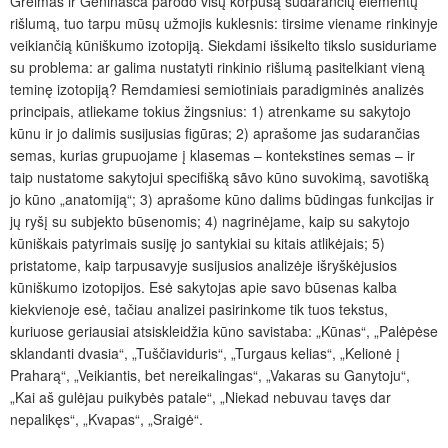
Greimas ir Geninasca parodo visų korpusą sudarančių elementų
rišlumą, tuo tarpu mūsų užmojis kuklesnis: tirsime viename rinkinyje
veikiančią kūniškumo izotopiją. Siekdami išsikelto tikslo susiduriame
su problema: ar galima nustatyti rinkinio rišlumą pasitelkiant vieną
teminę izotopiją? Remdamiesi semiotiniais paradigminės analizės
principais, atliekame tokius žingsnius: 1) atrenkame su sakytojo
kūnu ir jo dalimis susijusias figūras; 2) aprašome jas sudarančias
semas, kurias grupuojame į klasemas – kontekstines semas – ir
taip nustatome sakytojui specifišką sãvo kūno suvokimą, savotišką
jo kūno „anatomiją“; 3) aprašome kūno dalims būdingas funkcijas ir
jų ryšį su subjekto būsenomis; 4) nagrinėjame, kaip su sakytojo
kūniškais patyrimais susiję jo santykiai su kitais atlikėjais; 5)
pristatome, kaip tarpusavyje susijusios analizėje išryškėjusios
kūniškumo izotopijos. Esė sakytojas apie savo būsenas kalba
kiekvienoje esė, tačiau analizei pasirinkome tik tuos tekstus,
kuriuose geriausiai atsiskleidžia kūno savistaba: „Kūnas“, „Palėpėse
sklandanti dvasia“, „Tuščiaviduris“, „Turgaus kelias“, „Kelionė į
Praharą“, „Veikiantis, bet nereikalingas“, „Vakaras su Ganytoju“,
„Kai aš gulėjau puikybės patale“, „Niekad nebuvau tavęs dar
nepalikęs“, „Kvapas“, „Sraigė“.