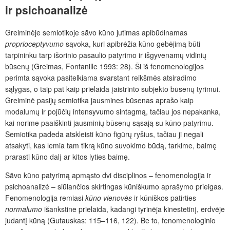
ir psichoanalizė
Greiminėje semiotikoje sãvo kūno jutimas apibūdinamas
proprioceptyvumo
sąvoka, kuri apibrėžia kūno gebėjimą būti
tarpininku tarp išorinio pasaulio patyrimo ir išgyvenamų vidinių
būsenų (Greimas, Fontanille 1993: 28). Ši iš fenomenologijos
perimta sąvoka pasitelkiama svarstant reikšmės atsiradimo
sąlygas, o taip pat kaip prielaida įaistrinto subjekto būsenų tyrimui.
Greiminė pasijų semiotika jausmines būsenas aprašo kaip
modalumų ir pojūčių intensyvumo sintagmą, tačiau jos nepakanka,
kai norime paaiškinti jausminių būsenų sąsają su kūno patyrimu.
Semiotika padeda atskleisti kūno figūrų ryšius, tačiau ji negali
atsakyti, kas lemia tam tikrą kūno suvokimo būdą, tarkime, baimę
prarasti kūno dalį ar kitos lyties baimę.
Sãvo kūno patyrimą apmąsto dvi disciplinos – fenomenologija ir
psichoanalizė – siūlančios skirtingas kūniškumo aprašymo prieigas.
Fenomenologija remiasi
kūno vienovės
ir kūniškos patirties
normalumo
išankstine
prielaida, kadangi tyrinėja kinestetinį, erdvėje
judantį kūną (Gutauskas: 115–116, 122). Be to, fenomenologinio