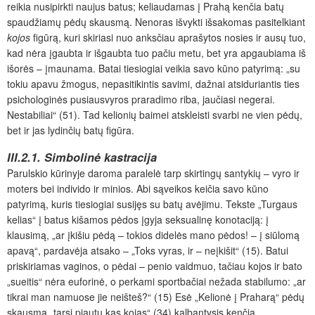
reikia nusipirkti naujus batus; keliaudamas į Prahą kenčia batų
spaudžiamų pėdų skausmą. Nenoras išvykti išsakomas pasitelkiant
kojos
figūrą, kuri skiriasi nuo anksčiau aprašytos nosies ir ausų tuo,
kad nėra įgaubta ir išgaubta tuo pačiu metu, bet yra apgaubiama iš
išorės – įmaunama. Batai tiesiogiai veikia savo kūno patyrimą: „su
tokiu apavu žmogus, nepasitikintis savimi, dažnai atsiduriantis ties
psichologinės pusiausvyros praradimo riba, jaučiasi negerai.
Nestabiliai“ (51). Tad kelionių baimei atskleisti svarbi ne vien pėdų,
bet ir jas lydinčių batų figūra.
III.2.1. Simbolinė kastracija
Parulskio kūrinyje daroma paralelė tarp skirtingų santykių – vyro ir
moters bei individo ir minios. Abi sąveikos keičia savo kūno
patyrimą, kuris tiesiogiai susijęs su batų avėjimu. Tekste „Turgaus
kelias“ į batus kišamos pėdos įgyja seksualinę konotaciją: į
klausimą, „ar įkišiu pėdą – tokios didelės mano pėdos! – į siūlomą
apavą“, pardavėja atsako – „Toks vyras, ir – neįkišit“ (15). Batui
priskiriamas vaginos, o pėdai – penio vaidmuo, tačiau kojos ir bato
„sueitis“ nėra euforinė, o perkami sportbačiai nežada stabilumo: „ar
tikrai man namuose jie neišteš?“ (15) Esė „Kelionė į Praharą“ pėdų
skausmą „tarsi pjautų kas kojas“ (34)
kalbantysis kenčia