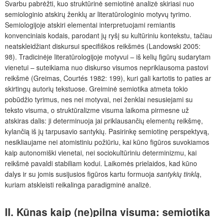
Svarbu pabrėžti, kuo struktūrinė semiotinė analizė skiriasi nuo
semiologinio atskirų ženklų ar literatūrologinio motyvų tyrimo.
Semiologijoje atskiri elementai interpretuojami remiantis
konvenciniais kodais, parodant jų ryšį su kultūriniu kontekstu, tačiau
neatskleidžiant diskursui specifiškos reikšmės (Landowski 2005:
98). Tradicinėje literatūrologijoje motyvui – iš kelių figūrų sudarytam
vienetui – suteikiama nuo diskurso visumos nepriklausoma pastovi
reikšmė (Greimas, Courtés 1982: 199), kuri gali kartotis to paties ar
skirtingų autorių tekstuose. Greiminė semiotika atmeta tokio
pobūdžio tyrimus, nes nei motyvai, nei ženklai nesusiejami su
teksto visuma, o struktūralizme visuma laikoma pirmesne už
atskiras dalis: ji determinuoja jai priklausančių elementų reikšmę,
kylančią iš jų tarpusavio santykių. Pasirinkę semiotinę perspektyvą,
nesikliaujame nei atomistiniu požiūriu, kai kūno figūros suvokiamos
kaip autonomiški vienetai, nei sociokultūriniu determinizmu, kai
reikšmė pavaldi stabiliam kodui. Laikomės prielaidos, kad kūno
dalys ir su jomis susijusios figūros kartu formuoja
santykių tinklą
,
kuriam atskleisti reikalinga paradigminė analizė.
II. Kūnas kaip (ne)pilna visuma: semiotika