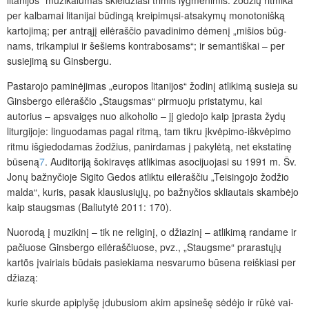
per kalbamai litanijai būdingą kreipimųsi-atsakymų monotonišką
kartojimą; per antrąjį eilėraščio pavadinimo dėmenį „mišios būg­
nams, trikampiui ir šešiems kontrabosams“; ir semantiškai – per
susiejimą su Ginsbergu.
Pastarojo paminėjimas „europos litanijos“ žodinį atlikimą susieja su
Ginsbergo eilėraščio „Staugsmas“ pirmuoju pristatymu, kai
autorius – apsvaigęs nuo alkoholio – jį giedojo kaip įprasta žydų
liturgijoje: linguodamas pagal ritmą, tam tikru įkvėpimo-iškvėpimo
ritmu išgiedodamas žodžius, panirdamas į pakylėtą, net ekstatinę
būseną
7
. Auditoriją šokiravęs atlikimas asocijuojasi su 1991 m. Šv.
Jonų bažnyčioje Sigito Gedos atliktu eilėraščiu „Teisingojo žodžio
malda“, kuris, pasak klausiusiųjų, po bažnyčios skliautais skambėjo
kaip staugsmas (Baliutytė 2011: 170).
Nuorodą į muzikinį – tik ne religinį, o džiazinį – atlikimą randame ir
pačiuose Ginsbergo eilėraščiuose, pvz., „Staugsme“ prarastųjų
kartõs įvairiais būdais pasiekiama nesvarumo būsena reiškiasi per
džiazą:
kurie skurde apiplyšę įdubusiom akim apsinešę sėdėjo ir rūkė vai-