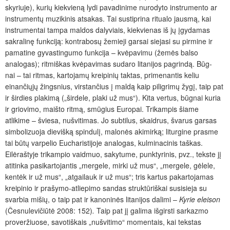
skyriuje), kurių kiekvieną lydi pavadinime nurodyto instrumento ar
instrumentų muzikinis atsakas. Tai sustiprina ritualo jausmą, kai
instrumentai tampa maldos dalyviais, kiekvienas iš jų įgydamas
sakralinę funkciją: kontrabosų žemieji garsai siejasi su pirmine ir
pamatine gyvastingumo funkcija – kvėpavimu (žemės balso
analogas); ritmiškas kvėpavimas sudaro litanijos pagrindą. Būg­
nai – tai ritmas, kartojamų kreipinių taktas, primenantis keliu
einančiųjų žingsnius, virstančius į maldą kaip piligrimų žygį, taip pat
ir širdies plakimą („širdele, plaki už mus“). Kita vertus, būgnai kuria
ir griovimo, maišto ritmą, smūgius Europai. Trikampis šiame
atlikime – šviesa, nušvitimas. Jo subtilus, skaidrus, švarus garsas
simbolizuoja dievišką spindulį, malonės akimirką; liturgine prasme
tai būtų varpelio Eucharistijoje analogas, kulminacinis taškas.
Eilėraštyje trikampio vaidmuo, sakytume, punktyrinis, pvz., tekste jį
atitinka pasikartojantis „mergele, mirki už mus“, „mergele, gėlele,
kentėk ir už mus“, „atgailauk ir už mus“; tris kartus pakartojamas
kreipinio ir prašymo-atliepimo sandas struktūriškai susisieja su
svarbia mišių, o taip pat ir kanoninės litanijos dalimi –
Kyrie eleison
(Česnulevičiūtė 2008: 152)
.
Taip pat jį galima išgirsti sarkazmo
proveržiuose, savotiškais „nušvitimo“ momentais, kai tekstas