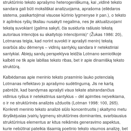
struktūrinio teksto aprašymo heterogeniškumą, kai „vidinė teksto
sandara gali būti moksliškai analizuojama, aprašoma (eilėdaros
sistema, pasikartojimai visuose kūrinio lygmenyse ir pan.), o teksto
ir aplinkos ryšių tiksliau nusakyti negalima, nes jie aktualizuojami
tekstą suvokiant (galima sakyti, čia susiduria rašiusio tekstą
autoriaus intencijos su skaitytojo intencijomis)“ (Žukas 1986: 20),
Lotmanas teigia, kad norint suvokti ir aprašyti meninį tekstą
svarbūs abu dėmenys – vidinių santykių sandara ir netekstiniai
santykiai. Abiejų sandų perspektyva leidžia Lotmano semiotikoje
kalbėti ne tik apie labilias teksto ribas, bet ir apie dinamišką teksto
struktūrą.
Kalbėdamas apie meninio teksto prasminio lauko potencialą
Lotmanas reflektavo jo aprašymo sudėtingumą. Jis ne kartą
pabrėžė, kad bandymas aprašyti
visus
tekste atsirandančius
vidinius ryšius ir netekstinius santykius – dėl apimties neįveikiama,
o ir ne struktūrinės analizės užduotis (Lotman 1998: 100, 265).
Konkreti meninio teksto analizė siūlo koncentruotis į skaitymo metu
išryškėjusias įvairių lygmenų struktūrines dominantes, svarbiausius
struktūrinius elementus ar kitus reikšmės generavimo aspektus,
kurie nebūtinai pateikia išsamią poetinio teksto visumos analizę, bet