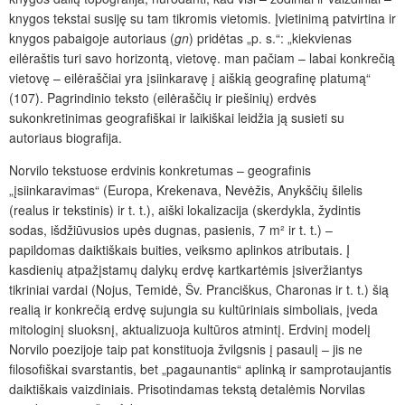
knygos tekstai susiję su tam tikromis vietomis. Įvietinimą patvirtina ir
knygos pabaigoje autoriaus (
gn
) pridėtas „p. s.“: „kiekvienas
eilėraštis turi savo horizontą, vietovę. man pačiam – labai konkrečią
vietovę – eilėraščiai yra įsiinkaravę į aiškią geografinę platumą“
(107). Pagrindinio teksto (eilėraščių ir piešinių) erdvės
sukonkretinimas geografiškai ir laikiškai leidžia ją susieti su
autoriaus biografija.
Norvilo tekstuose erdvinis konkretumas – geografinis
„įsiinkaravimas“ (Europa, Krekenava, Nevėžis, Anykščių šilelis
(realus ir tekstinis) ir t. t.), aiški lokalizacija (skerdykla, žydintis
sodas, išdžiūvusios upės dugnas, pasienis, 7 m² ir t. t.) –
papildomas daiktiškais buities, veiksmo aplinkos atributais. Į
kasdienių atpažįstamų dalykų erdvę kartkartėmis įsiveržiantys
tikriniai vardai (Nojus, Temidė, Šv. Pranciškus, Charonas ir t. t.) šią
realią ir konkrečią erdvę sujungia su kultūriniais simboliais, įveda
mitologinį sluoksnį, aktualizuoja kultūros atmintį. Erdvinį modelį
Norvilo poezijoje taip pat konstituoja žvilgsnis į pasaulį – jis ne
filosofiškai svarstantis, bet „pagaunantis“ aplinką ir samprotaujantis
daiktiškais vaizdiniais. Prisotindamas tekstą detalėmis Norvilas