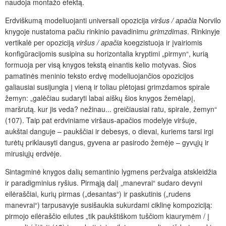
naudoja montažo efektą.
Erdviškumą modeliuojanti universali opozicija
viršus / apačia
Norvilo
knygoje nustatoma pačiu rinkinio pavadinimu
grimzdimas
. Rinkinyje
vertikalė per opoziciją
viršus / apačia
koegzistuoja ir įvairiomis
konfigūracijomis susipina su horizontalia kryptimi „pirmyn“, kurią
formuoja per visą knygos tekstą einantis kelio motyvas. Šios
pamatinės meninio teksto erdvę modeliuojančios opozicijos
galiausiai susijungia į vieną ir toliau plėtojasi grimzdamos spirale
žemyn: „galėčiau sudaryti labai aiškų šios knygos žemėlapį,
maršrutą. kur jis veda? nežinau... greičiausiai ratu, spirale, žemyn“
(107). Taip pat erdviniame viršaus-apačios modelyje viršuje,
aukštai danguje – paukščiai ir debesys, o dievai, kuriems tarsi irgi
turėtų priklausyti dangus, gyvena ar pasirodo žemėje – gyvųjų ir
mirusiųjų erdvėje.
Sintagminė knygos dalių semantinio lygmens peržvalga atskleidžia
ir paradigminius ryšius. Pirmąją dalį „manevrai“ sudaro devyni
eilėraščiai, kurių pirmas („desantas“) ir paskutinis („rudens
manevrai“) tarpusavyje susišaukia sukurdami ciklinę kompoziciją:
pirmojo eilėraščio eilutes „tik paukštiškom tuščiom kiaurymėm / į