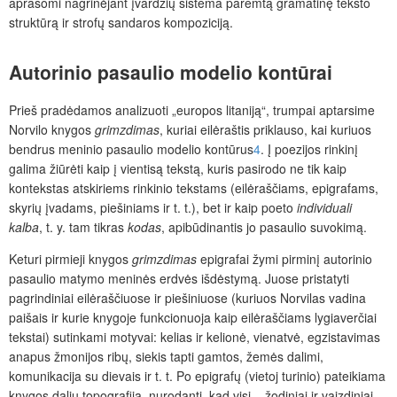
aprašomi nagrinėjant įvardžių sistema paremtą gramatinę teksto
struktūrą ir strofų sandaros kompoziciją.
Autorinio pasaulio modelio kontūrai
Prieš pradėdamos analizuoti „europos litaniją“, trumpai aptarsime
Norvilo knygos
grimzdimas
, kuriai eilėraštis priklauso,
kai kuriuos
bendrus meninio pasaulio modelio kontūrus
4
. Į poezijos rinkinį
galima žiūrėti kaip į vientisą tekstą, kuris pasirodo ne tik kaip
kontekstas atskiriems rinkinio tekstams (eilėraščiams, epigrafams,
skyrių įvadams, piešiniams ir t. t.), bet ir kaip poeto
individuali
kalba
,
t. y. tam tikras
kodas
, apibūdinantis jo pasaulio suvokimą.
Keturi pirmieji knygos
grimzdimas
epigrafai žymi pirminį autorinio
pasaulio matymo meninės erdvės išdėstymą. Juose pristatyti
pagrindiniai eilėraščiuose ir piešiniuose (kuriuos Norvilas vadina
paišais ir kurie knygoje funkcionuoja kaip eilėraščiams lygiaverčiai
tekstai) sutinkami motyvai: kelias ir kelionė, vienatvė, egzistavimas
anapus žmonijos ribų, siekis tapti gamtos, žemės dalimi,
komunikacija su dievais ir t. t. Po epigrafų (vietoj turinio) pateikiama
knygos dalių topografija, nurodanti, kad visi – žodiniai ir vaizdiniai –