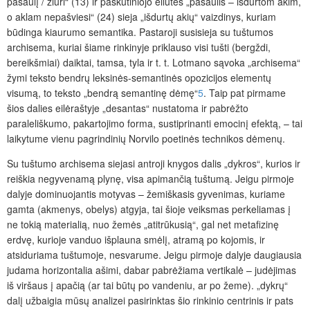
pasaulį / žiūri“ (13) ir paskutiniojo eilutes „pasaulis – išdurtom akim,
o aklam nepašviesi“ (24) sieja „išdurtų akių“ vaizdinys, kuriam
būdinga kiaurumo semantika. Pastaroji susisieja su tuštumos
archisema, kuriai šiame rinkinyje priklauso visi tušti (bergždi,
bereikšmiai) daiktai, tamsa, tyla ir t. t. Lotmano sąvoka „archisema“
žymi teksto bendrų leksinės-semantinės opozicijos elementų
visumą, to teksto „bendrą semantinę dėmę“
5
. Taip pat pirmame
šios dalies eilėraštyje „desantas“ nustatoma ir pabrėžto
paraleliškumo, pakartojimo forma, sustiprinanti emocinį efektą, – tai
laikytume vienu pagrindinių Norvilo poetinės technikos dėmenų.
Su tuštumo archisema siejasi antroji knygos dalis „dykros“, kurios ir
reiškia negyvenamą plynę, visa apimančią tuštumą. Jeigu pirmoje
dalyje dominuojantis motyvas – žemiškasis gyvenimas, kuriame
gamta (akmenys, obelys) atgyja, tai šioje veiksmas perkeliamas į
ne tokią materialią, nuo žemės „atitrūkusią“, gal net metafizinę
erdvę, kurioje vanduo išplauna smėlį, atramą po kojomis, ir
atsiduriama tuštumoje, nesvarume. Jeigu pirmoje dalyje daugiausia
judama horizontalia ašimi, dabar pabrėžiama vertikalė – judėjimas
iš viršaus į apačią (ar tai būtų po vandeniu, ar po žeme). „dykrų“
dalį užbaigia mūsų analizei pasirinktas šio rinkinio centrinis ir pats