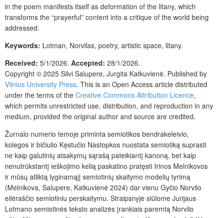
in the poem manifests itself as deformation of the litany, which
transforms the “prayerful” content into a critique of the world being
addressed.
Keywords:
Lotman, Norvilas, poetry, artistic space, litany.
Received:
5/1/2026.
Accepted:
28/1/2026.
Copyright © 2025 Silvi Salupere, Jurgita Katkuvienė. Published by
Vilnius University Press
. This is an Open Access article distributed
under the terms of the
Creative Commons Attribution Licence
,
which permits unrestricted use, distribution, and reproduction in any
medium, provided the original author and source are credited.
Žurnalo numerio temoje priminta semiotikos bendrakeleivio,
kolegos ir bičiulio Kęstučio Nastopkos nuostata semiotiką suprasti
ne kaip galutinių atsakymų sąrašą pateikiantį kanoną, bet kaip
nenutrūkstantį ieškojimo kelią paskatino pratęsti Irinos Melnikovos
ir mūsų atliktą lyginamąjį semiotinių skaitymo modelių tyrimą
(Melnikova, Salupere, Katkuvienė 2024) dar vienu Gyčio Norvilo
eilėraščio semiotiniu perskaitymu. Straipsnyje siūlome Jurijaus
Lotmano semiotinės teksto analizės įrankiais paremtą Norvilo