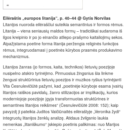
Eilėraštis „europos
litanija“, p. 40–44 @ Gytis Norvilas
Litanijos nuoroda eilėraščiui suteikia semantinius ir formos rėmus.
Litanija – viena seniausių maldos formų – tradiciškai sudaroma iš
ilgos kreipinio ir po jo einančio atliepo-prašymo kaitaliojimų sekos.
Atpažįstama poetine forma litanija peržengia religinės funkcijos
rėmus, integruodamasi į poetinės kūrybos prasmės produkavimo
mechanizmus.
Litanijos žanras (jo formos, kaita, technikos) lietuvių poezijoje
nusipelno atskiro tyrinėjimo. Pirmuosius žingsnius šia linkme
žengusi struktūrinius lietuvių poezijos ir muzikos ryšius tyrinėjanti
Vita Česnulevičiūtė pažymi, kad „poetinėje kūryboje esama įvairių
litanijos raiškos pavidalų, žanro stilizacijos ar implikacijų, kurios
moderniojoje poezijoje įgyja transformuotas struktūrines ir
semantines litanijos reikšmes“ (Česnulevičiūtė 2008: 152); kaip
pavyzdį ji pateikia Juditos Vaičiūnaitės eilėraštyje „Veronika žydi“
integruotų litanijos ženklų analizę. Atidaus žvilgsnio laukia
nemenkas „litaniškumo“ įskiepio poetinis palikimas: nuo Marijos