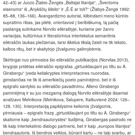
42–43) ar Juozo Žlabio-Žengės „Baltajai litanijai“, „Šventoms
eisenoms“ iš „Anykščių šilelio“ ir „Ė-Ė ar toli?“ (Žlabys-Žengė 1992:
85–88, 136–166). Avangardizmo autoriai, klibindami meno kūrinio
supratimo ribas, jas plėtė, orientavosi į beribiškumą, tą pačią
pastangą sutinkame Norvilo eilėraštyje, kuriame per žanro
variacijas, kultūrinius ir literatūrinius intertekstus semantinis
eilėraščio laukas plečiamas, tarsi iškėlus tikslą žaisti ne tik teksto,
kalbos ribų, bet ir skaitytojo įžvalgumo galimybėmis.
Skirtingai nuo pirmosios šio eilėraščio publikacijos (Norvilas 2013),
knygoje pridėtas eilėraščio epigrafas „girtuokliaujant po tiltu su A.
Ginsbergu“ įveda keliakryptes interpretacines nuorodas,
gimstančias ne tik iš amerikiečių poeto paminėjimo, bet ir iš
epigrafo santykio su eilėraščio pavadinimu. Alleno Ginsbergo
paminėjimą ir su juo mezgamą dialogą Norvilo eilėraštyje išsamiai
analizavo Melnikova (Melnikova, Salupere, Katkuvienė 2024: 126–
128, 130). Interpretaciją papildysime keliomis įžvalgomis,
pirmiausia – epigrafo frazę „girtuokliaujant po tiltu su A. Ginsbergu“
skaitome kaip „bendraautorystės“ liudijimą. Ginsbergas pasirodo ne
tik kaip intertekstinio dialogo partneris, bet ir kaip „europos litanijos“
bendraautoris. Iš bendros veiklos, būnant kartu – ne taip svarbu, ar