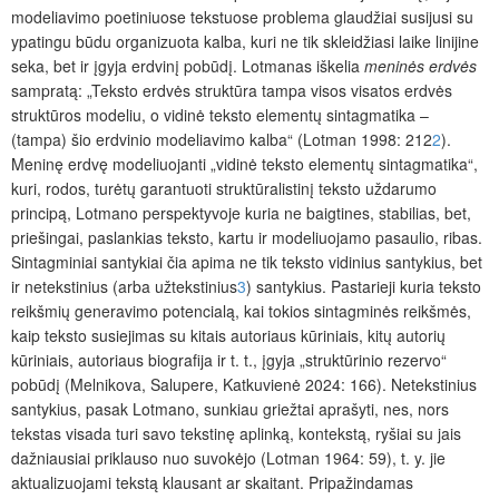
modeliavimo poetiniuose tekstuose problema glaudžiai susijusi su
ypatingu būdu organizuota kalba, kuri ne tik skleidžiasi laike linijine
seka, bet ir įgyja erdvinį pobūdį. Lotmanas iškelia
meninės erdvės
sampratą: „Teksto erdvės struktūra tampa visos visatos erdvės
struktūros modeliu, o vidinė teksto elementų sintagmatika –
(tampa) šio erdvinio modeliavimo kalba“ (Lotman 1998: 212
2
).
Meninę erdvę modeliuojanti „vidinė teksto elementų sintagmatika“,
kuri, rodos, turėtų garantuoti struktūralistinį teksto uždarumo
principą, Lotmano perspektyvoje kuria ne baigtines, stabilias, bet,
priešingai, paslankias teksto, kartu ir modeliuojamo pasaulio, ribas.
Sintagminiai santykiai čia apima ne tik teksto vidinius santykius, bet
ir netekstinius (arba užtekstinius
3
) santykius. Pastarieji kuria teksto
reikšmių generavimo potencialą, kai tokios sintagminės reikšmės,
kaip teksto susiejimas su kitais autoriaus kūriniais, kitų autorių
kūriniais, autoriaus biografija ir t. t., įgyja „struktūrinio rezervo“
pobūdį (Melnikova, Salupere, Katkuvienė 2024: 166). Netekstinius
santykius, pasak Lotmano, sunkiau griežtai aprašyti, nes, nors
tekstas visada turi savo tekstinę aplinką, kontekstą, ryšiai su jais
dažniausiai priklauso nuo suvokėjo (Lotman 1964: 59), t. y. jie
aktualizuojami tekstą klausant ar skaitant. Pripažindamas