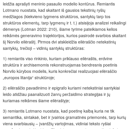
leidžia aprašyti meninio pasaulio modelio kontūrus. Remiantis
Lotmano nuostata, kad skaitant iš gausios tekstinių ryšių
medžiagos (kiekvieno lygmens struktūros, santykių tarp tos
struktūros elementų, tarp lygmenų ir t. t.) atsisijoja analizei reikalingi
dėmenys (Lotman 2022: 210), šiame tyrime pateikiamos kelios
reikšmės generavimo trajektorijos, kurios pasirodė svarbios skaitant
šį Norvilo eilėraštį. Pirmos dvi atskleidžia eilėraščio netekstinių
santykių, trečioji – vidinių santykių struktūras:
1) remiantis viso rinkinio, kuriam priklauso eilėraštis, erdvine
struktūra ir archisemomis rekonstruojamas bendresnis poetinis
Norvilo kūrybos modelis, kuris konkrečiai realizuojasi eilėraščio
„europos litanija“ struktūroje;
2) eilėraščio pavadinimo ir epigrafo kuriami netekstiniai santykiai
leido atidžiau paanalizuoti žanrų peržaidimo strategijas ir jų
kuriamas reikšmes šiame eilėraštyje;
3) remiantis Lotmano nuostata, kad poetinę kalbą kuria ne tik
semantika, sintaksė, bet ir įvairios gramatinės priemonės, tarp kurių
viena svarbiausių – įvardžių vartojimas, vidiniai teksto ryšiai