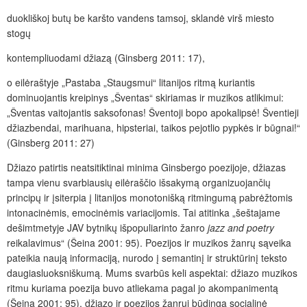
duokliškoj butų be karšto vandens tamsoj, sklandė virš miesto
stogų
kontempliuodami džiazą (Ginsberg 2011: 17),
o eilėraštyje „Pastaba „Staugsmui“ litanijos ritmą kuriantis
dominuojantis kreipinys „Šventas“ skiriamas ir muzikos atlikimui:
„Šventas vaitojantis saksofonas! Šventoji bopo apokalipsė! Šventieji
džiazbendai, marihuana, hipsteriai, taikos pejotlio pypkės ir būgnai!“
(Ginsberg 2011: 27)
Džiazo patirtis neatsitiktinai minima Ginsbergo poezijoje, džiazas
tampa vienu svarbiausių eilėraščio išsakymą organizuojančių
principų ir įsiterpia į litanijos monotonišką ritmingumą pabrėžtomis
intonacinėmis, emocinėmis variacijomis. Tai atitinka „šeštajame
dešimtmetyje JAV bytnikų išpopuliarinto žanro
jazz and poetry
reikalavimus“ (Šeina 2001: 95). Poezijos ir muzikos žanrų sąveika
pateikia naują informaciją, nurodo į semantinį ir struktūrinį teksto
daugiasluoksniškumą. Mums svarbūs keli aspektai: džiazo muzikos
ritmu kuriama poezija buvo atliekama pagal jo akompanimentą
(Šeina 2001: 95), džiazo ir poezijos žanrui būdinga socialinė