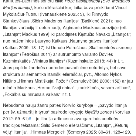
Katiliūtės-Lacrimos sonetų ciklo
Rožė paslaptingoji (Šv
č. Mergelės
Marijos litanija)
, kurio eilėraščiai kurį laiką buvo priskiriami Vincui
Mykolaičiui-Putinui (Ivanauskienė 2025: 3),
iki Rimvydo
Stankevičiaus „Sibiro Madonos litanijos“ (Baškienė 2021); nuo
litanijos variacijų ir deformacijų Algimanto Mackaus poezijoje (eil.
„Litanija“; Mackus 1999) iki parodijinės Kęstučio Navako „Litanijos“;
nuo nužemintos Lauryno Katkaus „Naunyno gatvės litanijos“
(Katkus 2009: 13–17) iki Donato Petrošiaus „Skaitmeninės akmenų
litanijos“ (Petrošius 2011) ar sutrumpinto varianto Dovilės
Kuzminskaitės „Vilniaus litanijos“ (Kuzminskaitė 2018: 44) ir t. t.
Juos papildo žanrinės nuorodos pavadinime neturintys, bet savo
struktūra ar semantika litaniški eilėraščiai, pvz., Alfonso Nykos-
Niliūno „Himnas Mistiškajai Rožei“ (Česnulevičiūtė 2008: 152) ar jau
minėto Mackaus „Hermetiškoji daina“, „melskimės, vasara artinas“,
„Pokalbis su mirusiais vaikais“ ir t. t.
Nebūdama nauju žanru paties Norvilo kūryboje – „pavydo litanija
per šv. užmarštį ir tyrus“ pasirodo knygoje
Išlydžių zonos
(Norvilas
2012: 59–61)
6
– jo litanija artimesnė avangardinės poetinės
tradicijos tekstams: Salio Šemerio eilėraščiams „Litanija“, „Keturių
vėjų“ litanija“, „Himnas Mergelei“ (Šemerys 2025: 60–61, 128–129,