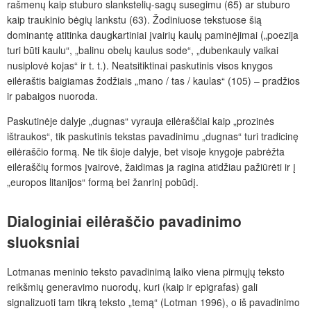
rašmenų kaip stuburo slankstelių-sagų susegimu (65) ar stuburo
kaip traukinio bėgių lankstu (63). Žodiniuose tekstuose šią
dominantę atitinka daugkartiniai įvairių kaulų paminėjimai („poezija
turi būti kaulu“, „balinu obelų kaulus sode“, „dubenkauly vaikai
nusiplovė kojas“ ir t. t.). Neatsitiktinai paskutinis visos knygos
eilėraštis baigiamas žodžiais „mano / tas / kaulas“ (105) – pradžios
ir pabaigos nuoroda.
Paskutinėje dalyje „dugnas“ vyrauja eilėraščiai kaip „prozinės
ištraukos“, tik paskutinis tekstas pavadinimu „dugnas“ turi tradicinę
eilėraščio formą. Ne tik šioje dalyje, bet visoje knygoje pabrėžta
eilėraščių formos įvairovė, žaidimas ja ragina atidžiau pažiūrėti ir į
„europos litanijos“ formą bei žanrinį pobūdį.
Dialoginiai eilėraščio pavadinimo
sluoksniai
Lotmanas meninio teksto pavadinimą laiko viena pirmųjų teksto
reikšmių generavimo nuorodų, kuri (kaip ir epigrafas) gali
signalizuoti tam tikrą teksto „temą“ (Lotman 1996), o iš pavadinimo