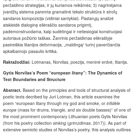
peržaidimo strategijas, ir jų kuriamos reikšmės; 3) nagrinėjama
įvardžių sistema paremta gramatinė teksto struktūra ir strofų
sandaros kompozicija (vidiniai santykiai). Pastarųjų analizė
atskleidė dialoginę eilėraščio sandaros prigimtį,
pademonstruodama, kaip sudėtingai ir netiesiogiai konstruojasi
autoriaus požiūrio taškas. Žanrinis peržaidimas eilėraštyje
pasireiškia litanijos deformacija, „maldingą“ turinį paverčiančia
apkalbamojo pasaulio kritika.
Rakta
žodžiai:
Lotmanas, Norvilas, poezija, meninė erdvė, litanija.
Gytis Norvilas’s Poem “european litany”: The Dynamics of
Text Boundaries and Structure
Abstract.
Based on the principles and tools of structural analysis of
poetic texts decribed by Juri Lotman, this article examines the
poem “european litany through my god and smoke, or
infidèle
europe
(mass for drums, triangle, and six double basses)” of one of
the most prominent contemporary Lithuanian poets Gytis Norvilas
(from his poetry collection
sinking
(
grimzdimas
, 2017)). As part of
extensive semiotic studies of Norvilas’s poetry, this analysis outlines