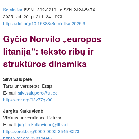
Semiotika
ISSN 1392-0219 | eISSN 2424-547X
2025, vol. 20, p. 211–241 DOI:
https://doi.org/10.15388/Semiotika.2025.9
Gyčio Norvilo „europos
litanija“: teksto ribų ir
struktūros dinamika
Silvi Salupere
Tartu universitetas, Estija
E-mail:
silvi.salupere@ut.ee
https://ror.org/03z77qz90
Jurgita Katkuvienė
Vilniaus universitetas, Lietuva
E-mail:
jurgita.katkuviene@flf.vu.lt
https://orcid.org/0000-0002-3545-6273
https://ror.org/03nadee84