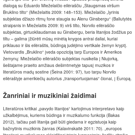
dialogą su Eduardo Mieželaičio eilėraščiu „Staugsmas viršum
Bruklino tilto“ (Mieželaitis 2009: 148–153). Mieželaičio „lyrinis
subjektas džiazo ritmų fone staugia su Alenu Ginsbergu“ (Baliutytės
straipsnis in Mieželaitis 2009: 9) virš tilto, Norvilo eilėraščio
subjektas, girtuokliaudamas su Ginsbergu, beria litanijos žodžius po
tiltu – galima įžiūrėti mūsų minėtą knygos antrai daliai, kuriai
priklauso ir šis eilėraštis, būdingą judėjimo vertikale žemyn kryptį.
Vietovardis „Bruklino“ įveda opoziciją tarp Europos ir Amerikos
žemynų: Mieželaičio eilėraščio subjektas nusikelia į Niujorką,
šeštajame praeito amžiaus dešimtmetyje tapusį muzikos ir
literatūros madų sostine (Šeina 2001: 97), tuo tarpu Norvilo
eilėraštyje amerikiečių autorius „transportuojamas“ čionai, į Europą.
Žanriniai ir muzikiniai žaidimai
Literatūros kritikai „pavydo litanijos“ kartojimus interpretavo kaip
užkalbėjimus, kuriems būdinga ir muzikalumo funkcija (Bakas
2012), tačiau pati litanija gali būti giedama ir egzistuoja kaip
bažnytinis muzikinis žanras (Kalavinskaitė 2011: 70). „europos
litanijos“ muzikalumas skleidžiasi trimis lygmenimis: žodžių ritmika