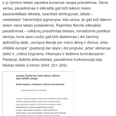
ir jo žymimo teksto sąveikos kuriamas naujas pranešimas. Viena
vertus, pavadinimas ir eilėraštis gali būti laikomi dviem
savarankiškais tekstais, esančiais skirtinguose „teksto –
metateksto“ hierarchijos lygmenyse; kita vertus, jie gali būti laikomi
dviem vieno teksto potekstėmis. Pasirinkto Norvilo eilėraščio
pavadinimas – reikšmių prisodrintas tekstas, miniatiūrinis poetikos
darinys, kuris savo ruožtu gali būti skaidomas į dvi žanrinių
apibrėžčių dalis: „europos litanija per mano dievą ir dūmus, arba
infidèle europe
“ (pastaroji dar skyla į dvi jungtuko „arba“ skiriamas
dalis) ir „mišios būgnams, trikampiui ir šešiems kontrabosams“.
Pastaroji, išskirta skliausteliais, pavadinime funkcionuoja kaip
tekstas tekste (Lotman 2004: 221–222).