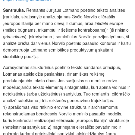
Santrauka.
Remiantis Jurijaus Lotmano poetinio teksto analizės
įrankiais, straipsnyje analizuojamas Gyčio Norvilo eilėraštis
„europos litanija per mano dievą ir dūmus, arba
infidèle europe
(mišios būgnams, trikampiui ir šešiems kontrabosams)“ (iš rinkinio
grimzdimas
). Įsirašydama į semiotinius Norvilo poezijos tyrimus, ši
analizė brėžia dar vienus Norvilo poetinio pasaulio kontūrus ir kartu
demonstruoja Lotmano semiotikos produktyvumą skaitant
šiuolaikinę poeziją.
Aprašydamas struktūrinius poetinio teksto sandaros principus,
Lotmanas atskleidžia paslankias, dinamiškas reikšmę
produkuojančio teksto ribas. Jos susijusios su meninę erdvę
modeliuojančia teksto elementų sintagmatika, kuri apima vidinius ir
netekstinius (arba užtekstinius) santykius. Tuo remiantis, eilėraščio
analizė sutelkiama į tris reikšmės generavimo trajektorijas:
1) aprašomas viso rinkinio erdvine struktūra ir archisemomis
rekonstruojamas bendresnis Norvilo meninio pasaulio modelis,
kuris konkrečiai realizuojasi eilėraščio „europos litanija“ struktūroje
(netekstiniai santykiai); 2) nagrinėjami eilėraščio pavadinimo ir
epigrafo kuriami netekstiniai santykiai, atskleidžiantys žanrų