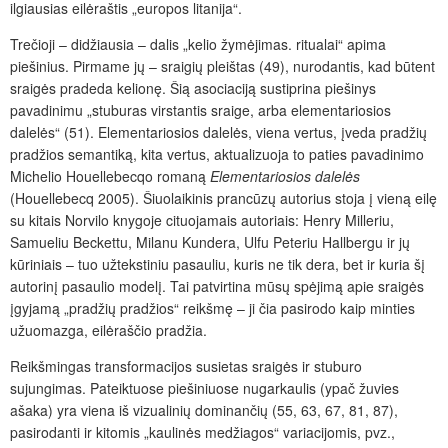
ilgiausias eilėraštis „europos litanija“.
Trečioji – didžiausia – dalis „kelio žymėjimas. ritualai“ apima
piešinius. Pirmame jų – sraigių pleištas (49), nurodantis, kad būtent
sraigės pradeda kelionę. Šią asociaciją sustiprina piešinys
pavadinimu „stuburas virstantis sraige, arba elementariosios
dalelės“ (51). Elementariosios dalelės, viena vertus, įveda pradžių
pradžios semantiką, kita vertus, aktualizuoja to paties pavadinimo
Michelio Houellebecqo romaną
Elementariosios dalelės
(Houellebecq 2005). Šiuolaikinis prancūzų autorius stoja į vieną eilę
su kitais Norvilo knygoje cituojamais autoriais: Henry Milleriu,
Samueliu Beckettu, Milanu Kundera, Ulfu Peteriu Hallbergu ir jų
kūriniais – tuo užtekstiniu pasauliu, kuris ne tik dera, bet ir kuria šį
autorinį pasaulio modelį. Tai patvirtina mūsų spėjimą apie sraigės
įgyjamą „pradžių pradžios“ reikšmę – ji čia pasirodo kaip minties
užuomazga, eilėraščio pradžia.
Reikšmingas transformacijos susietas sraigės ir stuburo
sujungimas. Pateiktuose piešiniuose nugarkaulis (ypač žuvies
ašaka) yra viena iš vizualinių dominančių (55, 63, 67, 81, 87),
pasirodanti ir kitomis „kaulinės medžiagos“ variacijomis, pvz.,