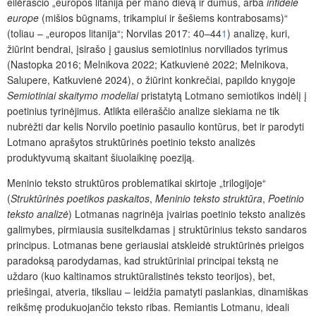
eilėraščio „europos litanija per mano dievą ir dūmus, arba
infidèle
europe
(mišios būgnams, trikampiui ir šešiems kontrabosams)“
(toliau – „europos litanija“; Norvilas 2017: 40–44
1
) analizę, kuri,
žiūrint bendrai, įsirašo į gausius semiotinius norviliados tyrimus
(Nastopka 2016; Melnikova 2022; Katkuvienė 2022; Melnikova,
Salupere, Katkuvienė 2024), o žiūrint konkrečiai, papildo knygoje
Semiotiniai skaitymo modeliai
pristatytą Lotmano semiotikos indėlį į
poetinius tyrinėjimus. Atlikta eilėraščio analize siekiama ne tik
nubrėžti dar kelis Norvilo poetinio pasaulio kontūrus, bet ir parodyti
Lotmano aprašytos struktūrinės poetinio teksto analizės
produktyvumą skaitant šiuolaikinę poeziją.
Meninio teksto struktūros problematikai skirtoje „trilogijoje“
(
Struktūrinės poetikos paskaitos
,
Meninio teksto struktūra
,
Poetinio
teksto analizė
) Lotmanas nagrinėja įvairias poetinio teksto analizės
galimybes, pirmiausia susitelkdamas į struktūrinius teksto sandaros
principus. Lotmanas bene geriausiai atskleidė struktūrinės prieigos
paradoksą parodydamas, kad struktūriniai principai tekstą ne
uždaro (kuo kaltinamos struktūralistinės teksto teorijos), bet,
priešingai, atveria, tiksliau – leidžia pamatyti paslankias, dinamiškas
reikšmę produkuojančio teksto ribas. Remiantis Lotmanu, ideali