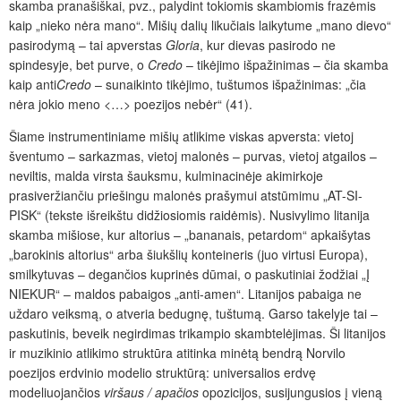
skamba pranašiškai, pvz., palydint tokiomis skambiomis frazėmis
kaip „nieko nėra mano“. Mišių dalių likučiais laikytume „mano dievo“
pasirodymą – tai apverstas
Gloria
, kur dievas pasirodo ne
spindesyje, bet purve, o
Credo
– tikėjimo išpažinimas – čia skamba
kaip anti
Credo
– sunaikinto tikėjimo, tuštumos išpažinimas: „čia
nėra jokio meno <…> poezijos nebėr“ (41).
Šiame instrumentiniame mišių atlikime viskas apversta: vietoj
šventumo – sarkazmas, vietoj malonės – purvas, vietoj atgailos –
neviltis, malda virsta šauksmu, kulminacinėje akimirkoje
prasiveržiančiu priešingu malonės prašymui atstūmimu „AT-SI-
PISK“ (tekste išreikštu didžiosiomis raidėmis). Nusivylimo litanija
skamba mišiose, kur altorius – „bananais, petardom“ apkaišytas
„barokinis altorius“ arba šiukšlių konteineris (juo virtusi Europa),
smilkytuvas – degančios kuprinės dūmai, o paskutiniai žodžiai „Į
NIEKUR“ – maldos pabaigos „anti-amen“. Litanijos pabaiga ne
uždaro veiksmą, o atveria bedugnę, tuštumą. Garso takelyje tai –
paskutinis, beveik negirdimas trikampio skambtelėjimas. Ši litanijos
ir muzikinio atlikimo struktūra atitinka minėtą bendrą Norvilo
poezijos erdvinio modelio struktūrą: universalios erdvę
modeliuojančios
viršaus / apačios
opozicijos, susijungusios į vieną