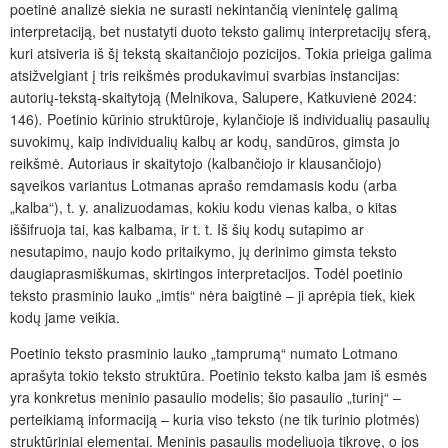
poetinė analizė siekia ne surasti nekintančią vienintelę galimą
interpretaciją, bet nustatyti duoto teksto galimų interpretacijų sferą,
kuri atsiveria iš šį tekstą skaitančiojo pozicijos. Tokia prieiga galima
atsižvelgiant į tris reikšmės produkavimui svarbias instancijas:
autorių-tekstą-skaitytoją (Melnikova, Salupere, Katkuvienė 2024:
146)
.
Poetinio kūrinio struktūroje, kylančioje iš individualių pasaulių
suvokimų, kaip individualių kalbų ar kodų, sandūros, gimsta jo
reikšmė. Autoriaus ir skaitytojo (kalbančiojo ir klausančiojo)
sąveikos variantus Lotmanas aprašo remdamasis kodu (arba
„kalba“), t. y. analizuodamas, kokiu kodu vienas kalba, o kitas
iššifruoja tai, kas kalbama, ir t. t. Iš šių kodų sutapimo ar
nesutapimo, naujo kodo pritaikymo, jų derinimo gimsta teksto
daugiaprasmiškumas, skirtingos interpretacijos. Todėl poetinio
teksto prasminio lauko „imtis“ nėra baigtinė – ji aprėpia tiek, kiek
kodų jame veikia.
Poetinio teksto prasminio lauko „tamprumą“ numato Lotmano
aprašyta tokio teksto struktūra. Poetinio teksto kalba jam iš esmės
yra konkretus meninio pasaulio modelis; šio pasaulio „turinį“ –
perteikiamą informaciją – kuria viso teksto (ne tik turinio plotmės)
struktūriniai elementai. Meninis pasaulis modeliuoja tikrovę, o jos