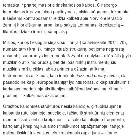
tematika ir priartėjimas prie šnekamosios kalbos. Ginsbergo
intertekstas ir pavadinimo papildymas „mišios būgnams, trikampiui
ir šešiems kontrabosams“ leidžia kalbėti apie Norvilo eilėraščio
žanrinį hibridiškumą, arba, kaip sakytų Lotmanas, kreolizaciją –
litanijos, džiazo ir mišių samplaiką.
Mišios, kurios tiesiogiai siejasi su litanija (Kalavinskaitė 2011: 70),
numato tam tikrą iškilmingo ritualo struktūrą, bet joms neįprastą
ansamblį sudarantys instrumentai
8
žymi du dalykus: eilėraštis įgyja
muzikinio atlikimo bruožų, bet dėl pasirinktų instrumentų šis
muzikinis mišių ciklas labiau primena džiazinį atlikimą.
Instrumentinis atlikimas, kaip ir minėto
jazz and poetry
atveju, čia
pasirodo ne kaip „europos litaniją“ lydintis fonas, o kaip struktūrinis
karkasas, modeliuojantis litanijos kalbėjimo kvėpavimą, ritmą ir
prasmę, – kalbėjimas džiazuojant.
Griežtos kanoninės struktūros nesilaikančioje, girtuokliaujant ir
kalbantis rutuliojamoje, suveltoje, tačiau iš struktūrinių elementų
(semantiškai vientisų kreipimosi ir atsako kaitaliojimo fragmentų,
kartojamų kreipinių kuriamo ritmiškumo) atpažįstamoje litanijoje
galima išskirti tris balsus, tris kreipimusis (apie juos – kitame