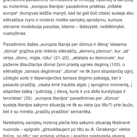
su moterimis. „europos litanijos“ pavadinime pridėtas „
infidèle
europe
“ (kursyvas leidžia manyti, kad tai gali būti citata) susieja abu
eilėraščius (vyro ir moters) meilės santykių aprašymu, kuriuos
viename modeliuoja pavydas, kitame – išdavystė, neištikimybė,
nusivylimas.
Pavadinimo dalies „europos litanija per dūmus ir dievą“ leksema
„dūmai“ grąžina prie rinkinio eilėraščių „akmenų piemuo“, kur „aš“
virtęs „dūmu, migla, rūku“ (21–22), „akistata su demonais“, kur
pažeme šliaužiantys dūmai žymi prastą ugnies degimą (103), o
eilėraštyje „tamsos deginimas“ „dūmai“ ne tik žymi slopstančią ugnį,
uždegto sodo ir liepsnojančios tamsos degimo pabaigą, bet ir
pasaulio pradžią: „visata ėmė trauktis atgal, į sprogimo momentą, į
atspirties tašką / judintoją, į dievą, kuris ir yra didis kurstytojas ir
teroristas“ (35). „europos litanijos“ pavadinimas per „dūmus“
susieja litanijos sakymo situaciją ne tik su vieta (po tiltu?) prie laužo,
bet ir su minėta „pradžių pradžios“ semantika.
Netekstinių santykių rezervą plečia kita sakymo situaciją tikslinanti
nuoroda – epigrafo „girtuokliaujant po tiltu su A. Ginsbergu“ vietos
figūra „po tiltu“ per erdvinę
viršaus / apačios
priešpriešą atveria