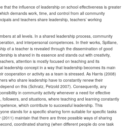
that the influence of leadership on school effectiveness is greater
, which demands work, time, and control from all community
cipals and teachers share leadership, teachers’ working
mbers at all levels. In a shared leadership process, community
eration, and interpersonal competences. In their works, Spillane,
ip of a teacher is revealed through the dissemination of good
rship is shared in its essence and stands out with creativity,
achers, attention is mostly focused on teaching and its
nal leadership concept in a way that leadership becomes its main
ir cooperation or activity as a team is stressed. As Harris (2008)
achers who share leadership have to constantly renew their
ty, depend on this (Schratz, Petzold 2007). Consequently, any
nsibility in community activity whenever a need for effective
 followers, and situations, where teaching and learning constantly
petence, which contribute to successful leadership. This
ne stands for a specific sharing form suitable for specific tasks
y (2011) maintain that there are three possible ways of sharing
); second, coordinated sharing (when different people do one task