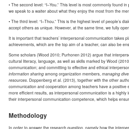
•
The second level: “I–You.” This level is most commonly found in p
we speak to a waiter about what they enjoy the most from the m
•
The third level: “I–Thou.” This is the highest level of people’s di
accept others as unique. However, at the same time, we fully open
It is important that teachers’ interpersonal communication takes pl
achievements, which are the top aim of a teacher, can also be ensu
Some scholars (Wood 2010; Purhonen 2012) argue that interpersonal
cultural literacy, language, as well as skills marked by Wood (20
communication; and committing to effective and ethical interpers
information sharing
among organization members,
managing diver
resources
. Doppenberg et al. (2013), together with the other aut
communication and cooperation among teachers have a positive ef
more efficient results, as interpersonal communication is a highly 
their interpersonal communication competence, which helps ensure 
Methodology
In order to answer the research question, namely how the interpe