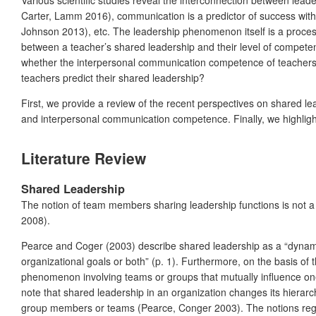
Various scientific studies reveal the interconnection between le
Carter, Lamm 2016), communication is a predictor of success with
Johnson 2013), etc. The leadership phenomenon itself is a process
between a teacher’s shared leadership and their level of compete
whether the interpersonal communication competence of teachers p
teachers predict their shared leadership?
First, we provide a review of the recent perspectives on shared 
and interpersonal communication competence. Finally, we highlig
Literature Review
Shared Leadership
The notion of team members sharing leadership functions is not a no
2008).
Pearce and Coger (2003) describe shared leadership as a “dynamic,
organizational goals or both” (p. 1). Furthermore, on the basis of 
phenomenon involving teams or groups that mutually influence one an
note that shared leadership in an organization changes its hierar
group members or teams (Pearce, Conger 2003). The notions regardi