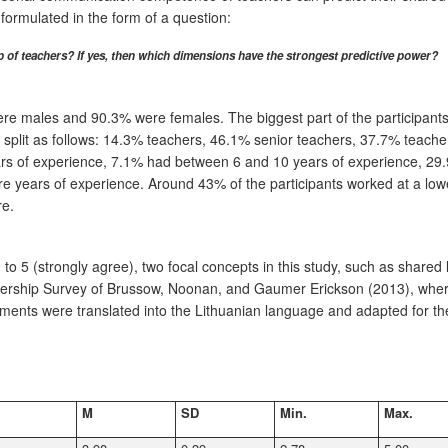
 formulated in the form of a question:
 of teachers? If yes, then which dimensions have the strongest predictive power?
re males and 90.3% were females. The biggest part of the participa
s split as follows: 14.3% teachers, 46.1% senior teachers, 37.7% teache
years of experience, 7.1% had between 6 and 10 years of experience, 
e years of experience. Around 43% of the participants worked at a lo
re.
e) to 5 (strongly agree), two focal concepts in this study, such as sha
ership Survey of Brussow, Noonan, and Gaumer Erickson (2013), wher
nts were translated into the Lithuanian language and adapted for the 
M
SD
Min.
Max.