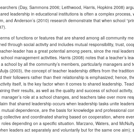
esearchers (Day, Sammons 2006; Leithwood, Harris, Hopkins 2008) argue 
hared leadership in educational institutions is often a complex process
om, and Anderson’s (2010) research demonstrate that when school “prin
37).
n terms of functions or features that are shared among all community me
through social activity and includes mutual responsibility, trust, coop
cher-leader has a great potential among peers, since the real leadersh
chool management activities. Harris (2008) notes that a teacher’s leade
 a school by all the community’s members, particularly managers and te
ijs (2003), the concept of teacher leadership differs from the traditio
heir followers rather than their relationship is emphasized; hence, the
ctivity itself, is the key factor when it comes to shared leadership. Te
aining their results, as well as the quality and success of school activi
manager’s role at a school changes, and teachers take over more respo
im that shared leadership occurs when leadership tasks unite leaders,
as mutual dependence, are the basis for knowledge and professional com
g collective and coordinated sharing based on cooperation, where everyo
ge roles depending on a specific situation. Marzano, Waters, and McNult
ing (when leaders act separately and voluntarily but for the same one aim