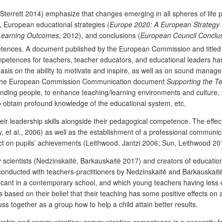
errett 2014) emphasize that changes emerging in all spheres of life pr
, European educational strategies (
Europe 2020: A European Strategy f
 Learning Outcomes
, 2012), and conclusions (
European Council Conclus
tences. A document published by the European Commission and title
ompetences for teachers, teacher educators, and educational leaders 
sis on the ability to motivate and inspire, as well as on sound manager
ve, the European Commission Communication document
Supporting the T
rrounding people, to enhance teaching/learning environments and culture
, to obtain profound knowledge of the educational system, etc.
ir leadership skills alongside their pedagogical competence. The effect 
y, et al., 2006) as well as the establishment of a professional communi
ect on pupils’ achievements (Leithwood, Jantzi 2006; Sun, Leithwood 20
scientists (Nedzinskaitė, Barkauskaitė 2017) and creators of education
conducted with teachers-practitioners by Nedzinskaitė and Barkauskaitė
nificant in a contemporary school, and which young teachers having les
is based on their belief that their teaching has some positive effects on 
uss together as a group how to help a child attain better results.