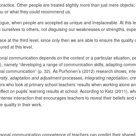
ractice. Other people are treated slightly more than just mere objects;
enu or what they could recommend us.
alogue, when people are accepted as unique and irreplaceable. At this lev
 ourselves to others, not disguising our weaknesses or strengths, exp
ace at the third level, since only then we are able to ensure the qualit
red at this level.
 communication depends on the context or a particular situation, people
10), namely “developing a range of communication skills; adapting commu
onal communication” (p. 32). As Purhonen’s (2012) research shows, int
sity
,
adaptation and adjustment
processes,
integrating negotiation
,
cre
hors who look at primary school teachers’ results when working alone a
fect on pupils’ learning results at school. According to Katz (2011)
intense interaction that encourages teachers to reveal their beliefs and
quality in their work.
rsonal communication competence of teachers can predict their shared l