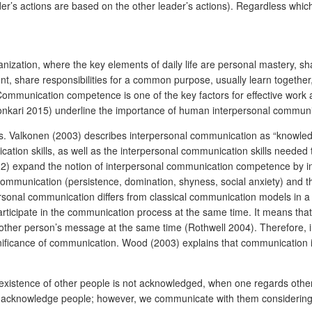
der’s actions are based on the other leader’s actions). Regardless which
anization, where the key elements of daily life are personal mastery, s
nt, share responsibilities for a common purpose, usually learn together,
Communication competence is one of the key factors for effective wor
kari 2015) underline the importance of human interpersonal commun
s. Valkonen (2003) describes interpersonal communication as “knowled
ation skills, as well as the interpersonal communication skills needed to
) expand the notion of interpersonal communication competence by in
communication (persistence, domination, shyness, social anxiety) and t
personal communication differs from classical communication models in a
rticipate in the communication process at the same time. It means that
other person’s message at the same time (Rothwell 2004). Therefore, 
nificance of communication. Wood (2003) explains that communication i
l existence of other people is not acknowledged, when one regards other
 acknowledge people; however, we communicate with them considering onl