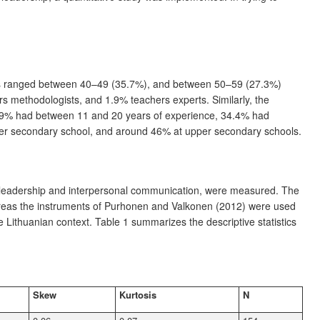
nts ranged between 40–49 (35.7%), and between 50–59 (27.3%)
rs methodologists, and 1.9% teachers experts. Similarly, the
29.9% had between 11 and 20 years of experience, 34.4% had
wer secondary school, and around 46% at upper secondary schools.
red leadership and interpersonal communication, were measured. The
eas the instruments of Purhonen and Valkonen (2012) were used
Lithuanian context. Table 1 summarizes the descriptive statistics
Skew
Kurtosis
N