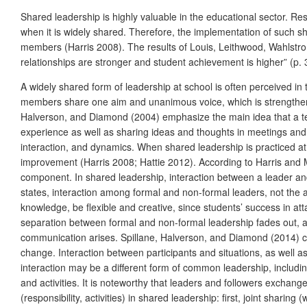
Shared leadership is highly valuable in the educational sector. R
when it is widely shared. Therefore, the implementation of such s
members (Harris 2008). The results of Louis, Leithwood, Wahlstr
relationships are stronger and student achievement is higher” (p. 
A widely shared form of leadership at school is often perceived i
members share one aim and unanimous voice, which is strengthened 
Halverson, and Diamond (2004) emphasize the main idea that a tea
experience as well as sharing ideas and thoughts in meetings and s
interaction, and dynamics. When shared leadership is practiced at
improvement (Harris 2008; Hattie 2012). According to Harris and Mu
component. In shared leadership, interaction between a leader and t
states, interaction among formal and non-formal leaders, not the a
knowledge, be flexible and creative, since students’ success in att
separation between formal and non-formal leadership fades out, a 
communication arises. Spillane, Halverson, and Diamond (2014) cla
change. Interaction between participants and situations, as well 
interaction may be a different form of common leadership, includin
and activities. It is noteworthy that leaders and followers exchan
(responsibility, activities) in shared leadership: first, joint shar