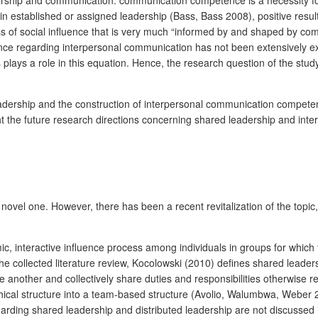
adership and communication: communication competence is a necessity f
in established or assigned leadership (Bass, Bass 2008), positive res
 of social influence that is very much “informed by and shaped by comm
nce regarding interpersonal communication has not been extensively exp
lays a role in this equation. Hence, the research question of the stu
leadership and the construction of interpersonal communication compete
ht the future research directions concerning shared leadership and in
vel one. However, there has been a recent revitalization of the topic, s
 interactive influence process among individuals in groups for which t
the collected literature review, Kocolowski (2010) defines shared leaders
other and collectively share duties and responsibilities otherwise releg
chical structure into a team-based structure (Avolio, Walumbwa, Weber 
ng shared leadership and distributed leadership are not discussed in 