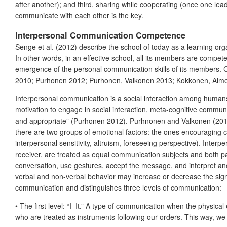
after another); and third, sharing while cooperating (once one lea
communicate with each other is the key.
Interpersonal Communication Competence
Senge et al. (2012) describe the school of today as a learning org
In other words, in an effective school, all its members are compete
emergence of the personal communication skills of its members. 
2010; Purhonen 2012; Purhonen, Valkonen 2013; Kokkonen, Almon
Interpersonal communication is a social interaction among human
motivation to engage in social interaction, meta-cognitive communic
and appropriate” (Purhonen 2012). Purhnonen and Valkonen (2012
there are two groups of emotional factors: the ones encouraging 
interpersonal sensitivity, altruism, foreseeing perspective). Inter
receiver, are treated as equal communication subjects and both pa
conversation, use gestures, accept the message, and interpret an
verbal and non-verbal behavior may increase or decrease the sig
communication and distinguishes three levels of communication:
•
The first level: “I–It.” A type of communication when the physica
who are treated as instruments following our orders. This way, we