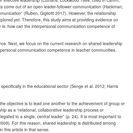
or effective leadership (Luthans, Lockwood 1984, cited in Lamm,
ults come out of an open leader-follower communication (Hackman,
unication” (Ruben, Gigliotti 2017). However, the relationship
lored yet. Therefore, this study aims at providing evidence on
dy is: how can the interpersonal communication competence of
nce. Next, we focus on the current research on shared leadership
terpersonal communication competence in teacher communities.
pecifically in the educational sector (Senge et al. 2012; Harris
he objective is to lead one another to the achievement of group or
hip as a “relational, collaborative leadership process or
ated to a single, central leader” (p. 24). It is most important to
2009). For this reason, shared leadership is distributed among
this article in that sense.