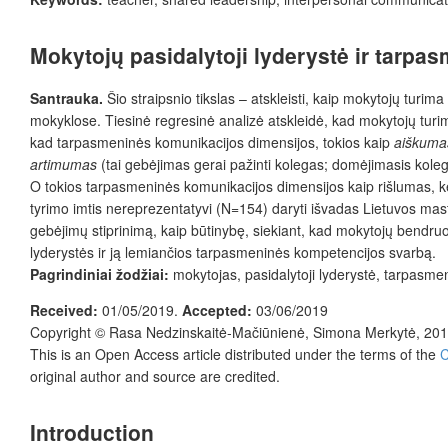
Mokytojų pasidalytoji lyderystė ir tarp
Santrauka.
Šio straipsnio tikslas – atskleisti, kaip mokytojų tur
mokyklose. Tiesinė regresinė analizė atskleidė, kad mokytojų turi
kad tarpasmeninės komunikacijos dimensijos, tokios kaip
aiškuma
artimumas
(tai gebėjimas gerai pažinti kolegas; domėjimasis kolegų 
O tokios tarpasmeninės komunikacijos dimensijos kaip rišlumas, kei
tyrimo imtis nereprezentatyvi (N=154) daryti išvadas Lietuvos mastu
gebėjimų stiprinimą, kaip būtinybę, siekiant, kad mokytojų bendruo
lyderystės ir ją lemiančios tarpasmeninės kompetencijos svarbą.
Pagrindiniai žodžiai:
mokytojas, pasidalytoji lyderystė, tarpasm
Received:
01/05/2019.
Accepted:
03/06/2019
Copyright ©
Rasa Nedzinskaitė-Mačiūnienė, Simona Merkytė
, 20
This is an Open Access article distributed under the terms of the
C
original author and source are credited.
Introduction