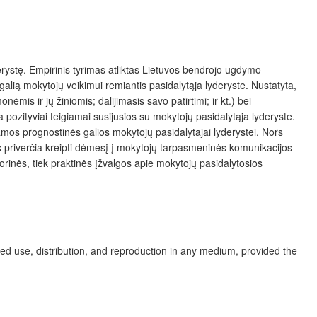
derystę. Empirinis tyrimas atliktas Lietuvos bendrojo ugdymo
lią mokytojų veikimui remiantis pasidalytąja lyderyste. Nustatyta,
onėmis ir jų žiniomis; dalijimasis savo patirtimi; ir kt.) bei
a pozityviai teigiamai susijusios su mokytojų pasidalytąja lyderyste.
amos prognostinės galios mokytojų pasidalytajai lyderystei. Nors
ios priverčia kreipti dėmesį į mokytojų tarpasmeninės komunikacijos
orinės, tiek praktinės įžvalgos apie mokytojų pasidalytosios
ed use, distribution, and reproduction in any medium, provided the