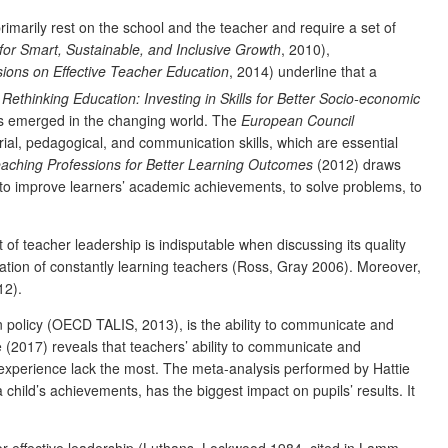
imarily rest on the school and the teacher and require a set of
or Smart, Sustainable, and Inclusive Growth
, 2010),
ions on Effective Teacher Education
, 2014) underline that a
d
Rethinking Education: Investing in Skills for Better Socio-economic
has emerged in the changing world. The
European Council
ial, pedagogical, and communication skills, which are essential
eaching Professions for Better Learning Outcomes
(2012) draws
, to improve learners’ academic achievements, to solve problems, to
of teacher leadership is indisputable when discussing its quality
cation of constantly learning teachers (Ross, Gray 2006). Moreover,
12).
 policy (OECD TALIS, 2013), is the ability to communicate and
 (2017) reveals that teachers’ ability to communicate and
s experience lack the most. The meta-analysis performed by Hattie
a child’s achievements, has the biggest impact on pupils’ results. It