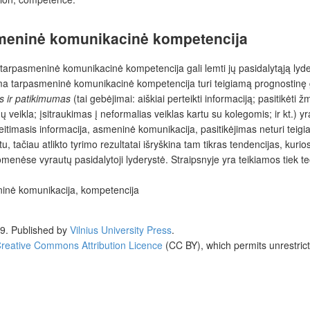
asmeninė komunikacinė kompetencija
ima tarpasmeninė komunikacinė kompetencija gali lemti jų pasidalytąją ly
ma tarpasmeninė komunikacinė kompetencija turi teigiamą prognostinę ga
s ir patikimumas
(tai gebėjimai: aiškiai perteikti informaciją; pasitikėti žm
veikla; įsitraukimas į neformalias veiklas kartu su kolegomis; ir kt.) yr
timasis informacija, asmeninė komunikacija, pasitikėjimas neturi teigi
, tačiau atlikto tyrimo rezultatai išryškina tam tikras tendencijas, kur
menėse vyrautų pasidalytoji lyderystė. Straipsnyje yra teikiamos tiek te
eninė komunikacija, kompetencija
19. Published by
Vilnius University Press
.
reative Commons Attribution Licence
(CC BY), which permits unrestrict