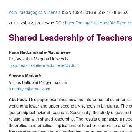
Acta Paedagogica Vilnensia
ISSN 1392-5016 eISSN 1648-665X
2019, vol. 42, pp. 85–98 DOI:
https://doi.org/10.15388/ActPaed.4
Shared Leadership of Teacher
Rasa Nedzinskaitė-Mačiūnienė
Dr., Vytautas Magnus University
rasa.nedzinskaite-maciuniene@vdu.lt
Simona Merkytė
Vilnius Baltupiai Progymnasium
s.merkyte@gmail.com
Abstract.
This paper examines how the interpersonal communicati
working at lower and upper secondary schools in Lithuania. The co
leadership behavior of teachers. Specifically, the study uncovered 
relationship with shared leadership. The results emphasize a nee
theoretical and practical implications of teacher leadership and th
Keywords:
teacher, shared leadership, interpersonal communica