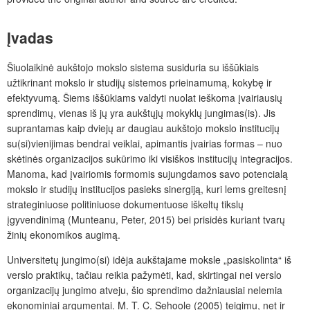
Įvadas
Šiuolaikinė aukštojo mokslo sistema susiduria su iššūkiais
užtikrinant mokslo ir studijų sistemos prieinamumą, kokybę ir
efektyvumą. Šiems iššūkiams valdyti nuolat ieškoma įvairiausių
sprendimų, vienas iš jų yra aukštųjų mokyklų jungimas(is). Jis
suprantamas kaip dviejų ar daugiau aukštojo mokslo institucijų
su(si)vienijimas bendrai veiklai, apimantis įvairias formas – nuo
skėtinės organizacijos sukūrimo iki visiškos institucijų integracijos.
Manoma, kad įvairiomis formomis sujungdamos savo potencialą
mokslo ir studijų institucijos pasieks sinergiją, kuri lems greitesnį
strateginiuose politiniuose dokumentuose iškeltų tikslų
įgyvendinimą (Munteanu, Peter, 2015) bei prisidės kuriant tvarų
žinių ekonomikos augimą.
Universitetų jungimo(si) idėja aukštajame moksle „pasiskolinta“ iš
verslo praktikų, tačiau reikia pažymėti, kad, skirtingai nei verslo
organizacijų jungimo atveju, šio sprendimo dažniausiai nelemia
ekonominiai argumentai. M. T. C. Sehoole (2005) teigimu, net ir