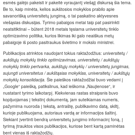
esmės galėjo pakeisti ir pakeitė vyraujantį viešąjį diskursą šia tema.
Be to, kaip minėta, kelios aukštosios mokyklos prabilo apie
savanorišką universitetų jungimą, o tai paskatino aktyvesnes
viešąsias diskusijas. Tyrimo pabaigos metai taip pat pasirinkti
neatsitiktinai – būtent 2018 metais tęsiama universitetų tinklo
optimizavimo politika, kurios likimas iki galo neaiškus metų
pabaigoje iš posto pasitraukus švietimo ir mokslo ministrei.
Publikacijos atrinktos naudojant tokius raktažodžius:
universitetų /
aukštųjų mokyklų tinklo optimizavimas, universitetų
/ aukštųjų
mokyklų tinklo pertvarka, aukštųjų mokyk­lų / universitetų jungimas,
sujungti universitetus / aukštąsias mokyklas, universitetų / aukštųjų
mokyklų konsolidacija.
Šie paieškos raktažodžiai buvo vedami į
„Google“ paiešką, patikslinus, kad ieškoma „Naujienose“, ir
nustatant tyrimo laikotarpį. Kiekvienas rastas straipsnis buvo
kopijuojamas į tekstinį dokumentą, jam suteikiamas numeris,
pažymima nuoroda į tekstą, antraštę, publikavimo datą, skiltį,
kurioje publikuojama, autoriaus vardą ar informacijos šaltinį.
Siekiant įvertinti bendrą universitetų jungimo informacinį foną, į
tyrimą įtrauktos visos publikacijos, kuriose bent kartą paminėtas
bent vienas iš raktažodžių.