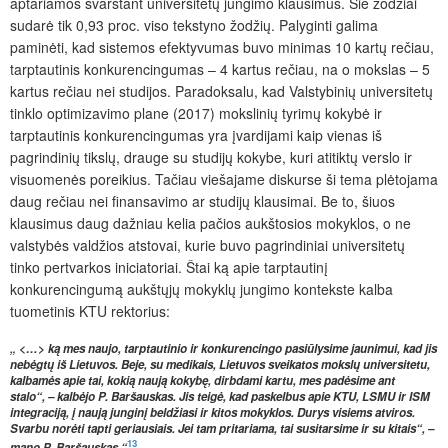
aptariamos svarstant universitetų jungimo klausimus. Šie žodžiai
sudarė tik 0,93 proc. viso tekstyno žodžių. Palyginti galima
paminėti, kad sistemos efektyvumas buvo minimas 10 kartų rečiau,
tarptautinis konkurencingumas – 4 kartus rečiau, na o mokslas – 5
kartus rečiau nei studijos. Paradoksalu, kad Valstybinių universitetų
tinklo optimizavimo plane (2017) mokslinių tyrimų kokybė ir
tarptautinis konkurencingumas yra įvardijami kaip vienas iš
pagrindinių tikslų, drauge su studijų kokybe, kuri atitiktų verslo ir
visuomenės poreikius. Tačiau viešajame diskurse ši tema plėtojama
daug rečiau nei finansavimo ar studijų klausimai. Be to, šiuos
klausimus daug dažniau kelia pačios aukštosios mokyklos, o ne
valstybės valdžios atstovai, kurie buvo pagrindiniai universitetų
tinko pertvarkos iniciatoriai. Štai ką apie tarptautinį
konkurencingumą aukštųjų mokyklų jungimo kontekste kalba
tuometinis KTU rektorius:
„ <…> ką mes naujo, tarptautinio ir konkurencingo pasiūlysime jaunimui, kad jis
nebėgtų iš Lietuvos. Beje, su medikais, Lietuvos sveikatos mokslų universitetu,
kalbamės apie tai, kokią naują kokybę, dirbdami kartu, mes padėsime ant
stalo“, – kalbėjo P. Baršauskas. Jis teigė, kad paskelbus apie KTU, LSMU ir ISM
integraciją, į naują junginį beldžiasi ir kitos mokyklos. Durys visiems atviros.
Svarbu norėti tapti geriausiais. Jei tam pritariama, tai susitarsime ir su kitais“, –
13
mano P. Baršauskas.“