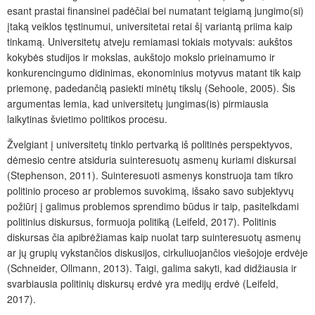
esant prastai finansinei padėčiai bei numatant teigiamą jungimo(si)
įtaką veiklos tęstinumui, universitetai retai šį variantą priima kaip
tinkamą. Universitetų atveju remiamasi tokiais motyvais: aukštos
kokybės studijos ir mokslas, aukštojo mokslo prieinamumo ir
konkurencingumo didinimas, ekonominius motyvus matant tik kaip
priemonę, padedančią pasiekti minėtų tikslų (Sehoole, 2005). Šis
argumentas lemia, kad universitetų jungimas(is) pirmiausia
laikytinas švietimo politikos procesu.
Žvelgiant į universitetų tinklo pertvarką iš politinės perspektyvos,
dėmesio centre atsiduria suinteresuotų asmenų kuriami diskursai
(Stephenson, 2011). Suinteresuoti asmenys konstruoja tam tikro
politinio proceso ar problemos suvokimą, išsako savo sub­jektyvų
požiūrį į galimus problemos sprendimo būdus ir taip, pasitelkdami
politinius diskursus, formuoja politiką (Leifeld, 2017). Politinis
diskursas čia apibrėžiamas kaip nuolat tarp suinteresuotų asmenų
ar jų grupių vykstančios diskusijos, cirkuliuojančios viešojoje erdvėje
(Schneider, Ollmann, 2013). Taigi, galima sakyti, kad didžiausia ir
svarbiausia politinių diskursų erdvė yra medijų erdvė (Leifeld,
2017).