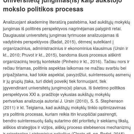
mokslo politikos procesas
Analizuojant akademinę literatūrą pastebima, kad aukštųjų mokyklų
jungimas iš politinės perspektyvos nagrinėjamas palyginti retai.
Daugiausiai universitetų jungimas tyrimuose analizuojamas iš
vadybinės perspektyvos (Badat, 2015), dėmesį sutelkiant į
organizacinius, administracinius ir ekonominius klausimus (Ursin ir
kt., 2010; Pruvot ir kt., 2015), bandoma šiuos procesus aiškinti
organizacinių teorijų kontekste (Pinheiro ir kt., 2016). Tačiau nors ir
rečiau tiriamas, politinis aspektas laikomas ne mažiau svarbiu bei
pripažįstama, kad tokie aspektai, pavyzdžiui, suinteresuotų asmenų
ir jų grupių įtaka, turi didelį poveikį tiek formuojant, tiek
įgyvendinant universitetų jungimo(si) planus. Iš švietimo politikos
perspektyvos XXI a. pradžioje vykusias aukštųjų mokyklų
pertvarkas analizuoja autoriai J. Ursin (2010), S. S. Stephenson
(2011) ir kt. Teigiama, kad aukštųjų mokyklų tinklo optimizavimas
yra politinis procesas, kuriam reikia itin kruopščiai pasirengti,
bendro suinteresuotų šalių sutarimo dėl prioritetų ir siekiamų tikslų,
aiškios strategijos ir vizijos, aiškių proceso stebėsenos mechanizmų
ir orientacijos į sisteminius pokyčius (Cloete cit. pg. Badat, 2015).