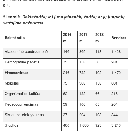
0,4.
2 lentelė.
Raktažodžių ir į juos įeinančių žodžių ar jų junginių
vartojimo dažnumas
2016
2017
2018
Raktažodis
Bendras
m.
m.
m.
Akademinė bendruomenė
146
869
413
1 428
Demografinė padėtis
73
158
50
281
Finansavimas
246
733
493
1 472
Mokslas
75
368
158
601
Organizacijos kultūra
62
188
66
316
Pedagogų rengimas
39
100
65
204
Sistemos efektyvumas
37
204
103
344
Studijos
460
1 830
923
3 213