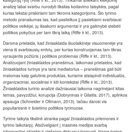
analizę labai svarbu nurodyti tikslias kodavimo taisykles, pagal
kurias tekstai priskiriami tam tikroms kategorijoms. Šio tyrimo
metodo pranašumas tas, kad pasitelkus jį pasiekiami svarbiausi
politikos veikėjai, jų išsakomi argumentai ir yra galimybė stebėti
politikos pokyčius per tam tikrą laiką (Riffe ir kt., 2013).
Daroma prielaida, kad žiniasklaida šiuolaikinėje visuomenėje yra
viena iš svarbiausių erdvių, per kurias konstruojamas tam tikras
vyraujantis požiūris į politikos problemas (Riffe ir kt., 2013).
Analizuojant žiniasklaidos pranešimus, laikomasi prielaidos, kad
žiniasklaidos turinys yra tarsi mediatorius – pranešimas gali būti
matomas kaip galutinis produktas, kuriame atsispindi individualūs,
organizaciniai, socialiniai ir kiti kontekstai (Riffe ir kt., 2013).
Žiniasklaidos turinio analizė dažniausiai taikoma nagrinėjant kitas
temas, pavyzdžiui, korupcija (Dobryninas ir Gilaitis, 2017), aplinkos
apsauga (Schneider ir Ollmann, 2013), tačiau darosi vis
populiaresnė ir švietimo politikos tyrimuose.
Tyrime taikyta tikslinė atranka pagal žiniasklaidos priemones ir
tyrimo laikotarpį. Atsižvelgiant į masinės medijos svarbą
informacijos sklaidai ir viešajam diskursui formuoti, šiame tyrime