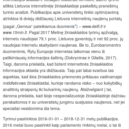
atlikta Lietuvos internetinėje žiniasklaidoje paskelbtų pranešimų
turinio analizė. Publikacijos apie universitetų tinklo optimizavimą
atrinktos iš dviejų didžiausių Lietuvos internetinių naujienų portalų
4
(pagal „Gemius“ pateikiamus duomenis
) –
www.delfi.lt
ir
www.15min.lt
. Pagal 2017 Metinę žiniasklaidos tyrimų apžvalgą,
internetu naudojasi 79,1 proc. Lietuvos gyventojų ir net 92 proc. jų
naudojasi internetu skaitydami naujienas. Be to, Eurobaromentro
duomenimis, Rytų Europoje internetas laikomas vienu iš
patikimiausių informacijos šaltinių (Dobryninas ir Gilaitis, 2017).
Taigi, daroma prielaida, kad būtent internetinės žiniasklaidos
informacijos sklaida yra didžiausia. Taip pat labai svarbus tas
aspektas, kad šios žiniasklaidos priemonės priklauso vadinamajai
middlebrows
žiniasklaidai, kurioje randama visko – nuo kokybiškų̨
analitinių straipsnių iki bulvarinių naujienų. Atsižvelgiant į tai,
daroma prielaida, kad šioje nespecializuotoje žiniasklaidoje dažniau
perskaitomos ir su universitetų jungimu susijusios naujienos, net jei
specialiai nesidomima šia tema.
Tyrimui pasirinktos 2016-01-01 – 2018-12-31 metų publikacijos.
2016 metai buvo pasirinkti kaip parlamento rinkimų metai, o tai iš