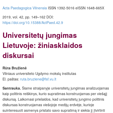
Acta Paedagogica Vilnensia
ISSN 1392-5016 eISSN 1648-665X
2019, vol. 42, pp. 149–162 DOI:
https://doi.org/10.15388/ActPaed.42.9
Universitetų jungimas
Lietuvoje: žiniasklaidos
diskursai
Rūta Bružienė
Vilniaus universiteto Ugdymo mokslų institutas
El. paštas:
ruta.bruziene@fsf.vu.lt
Santrauka.
Šiame straipsnyje universitetų jungimas analizuojamas
kaip politinis reiškinys, kurio supratimas konstruojamas per viešąjį
diskursą. Laikomasi prielaidos, kad universitetų jungimo politinis
diskursas konstruojamas viešojoje medijų erdvėje, kurioje
suinteresuoti asmenys pristato savo supratimą ir siekia jį įtvirtinti