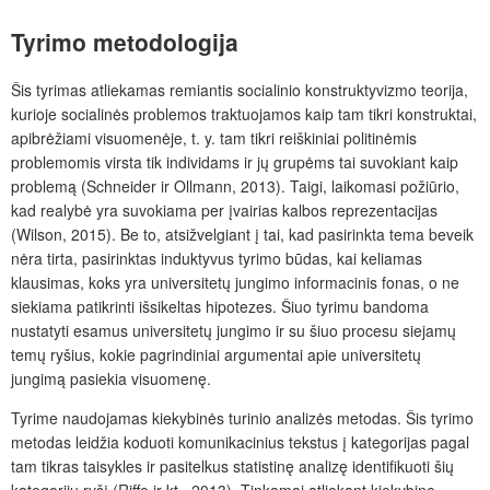
Tyrimo metodologija
Šis tyrimas atliekamas remiantis socialinio konstruktyvizmo teorija,
kurioje socialinės problemos traktuojamos kaip tam tikri konstruktai,
apibrėžiami visuomenėje, t. y. tam tikri reiškiniai politinėmis
problemomis virsta tik individams ir jų grupėms tai suvokiant kaip
problemą (Schneider ir Ollmann, 2013). Taigi, laikomasi požiūrio,
kad realybė yra suvokiama per įvairias kalbos reprezentacijas
(Wilson, 2015). Be to, atsižvelgiant į tai, kad pasirinkta tema beveik
nėra tirta, pasirinktas induktyvus tyrimo būdas, kai keliamas
klausimas, koks yra universitetų jungimo informacinis fonas, o ne
siekiama patikrinti išsikeltas hipotezes. Šiuo tyrimu bandoma
nustatyti esamus universitetų jungimo ir su šiuo procesu siejamų
temų ryšius, kokie pagrindiniai argumentai apie universitetų
jungimą pasiekia visuomenę.
Tyrime naudojamas kiekybinės turinio analizės metodas. Šis tyrimo
metodas leidžia koduoti komunikacinius tekstus į kategorijas pagal
tam tikras taisykles ir pasitelkus statistinę analizę identifikuoti šių
kategorijų ryšį (Riffe ir kt., 2013). Tinkamai atliekant kiekybinę