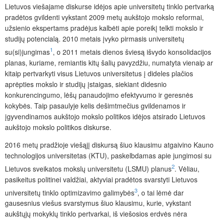
Lietuvos viešajame diskurse idėjos apie universitetų tinklo pertvarką
pradėtos gvildenti vykstant 2009 metų aukštojo mokslo reformai,
užsienio ekspertams pradėjus kalbėti apie poreikį telkti mokslo ir
studijų potencialą. 2010 metais įvyko pirmasis universitetų
1
su(si)jungimas
, o 2011 metais dienos šviesą išvydo konsolidacijos
planas, kuriame, remiantis kitų šalių pavyzdžiu, numatyta vienaip ar
kitaip pertvarkyti visus Lietuvos universitetus į dideles plačios
aprėpties mokslo ir studijų įstaigas, siekiant didesnio
konkurencingumo, lėšų panaudojimo efektyvumo ir geresnės
kokybės. Taip pasaulyje kelis dešimtmečius gvildenamos ir
įgyvendinamos aukštojo mokslo politikos idėjos atsirado Lietuvos
aukštojo mokslo politikos diskurse.
2016 metų pradžioje viešąjį diskursą šiuo klausimu atgaivino Kauno
technologijos universitetas (KTU), paskelbdamas apie jungimosi su
2
Lietuvos sveikatos mokslų universitetu (LSMU) planus
. Vėliau,
pasikeitus politinei valdžiai, aktyviai pradėtos svarstyti Lietuvos
3
universitetų tinklo optimizavimo galimybės
, o tai lėmė dar
gausesnius viešus svarstymus šiuo klausimu, kurie, vykstant
aukštųjų mokyklų tinklo pertvarkai, iš viešosios erdvės nėra