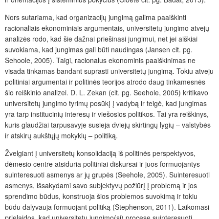
Nors sutariama, kad organizacijų jungimą galima paaiškinti
racionaliais ekonominiais argumentais, universitetų jungimo atvejų
analizės rodo, kad šie dažnai priešinasi jungimui, net jei aiškiai
suvokiama, kad jungimas gali būti naudingas (Jansen cit. pg.
Sehoole, 2005). Taigi, racionalus ekonominis paaiškinimas ne
visada tinkamas bandant suprasti universitetų jungimą. Tokiu atveju
politiniai argumentai ir politinės teorijos atrodo daug tinkamesnės
šio reiškinio analizei. D. L. Zekan (cit. pg. Seehole, 2005) kritikavo
universitetų jungimo tyrimų posūkį į vadybą ir teigė, kad jungimas
yra tarp institucinių interesų ir viešosios politikos. Tai yra reiškinys,
kuris glaudžiai tarpusavyje susieja dviejų skirtingų lygių – valstybės
ir atskirų aukštųjų mokyklų – politiką.
Žvelgiant į universitetų konsolidaciją iš politinės perspektyvos,
dėmesio centre atsiduria politiniai diskursai ir juos formuojantys
suinteresuoti asmenys ar jų grupės (Seehole, 2005). Suinteresuoti
asmenys, išsakydami savo subjektyvų požiūrį į problemą ir jos
sprendimo būdus, konstruoja šios problemos suvokimą ir tokiu
būdu dalyvauja formuojant politiką (Stephenson, 2011). Laikomasi
prielaidos, kad universitetų jungimo(si) procese suinteresuoti