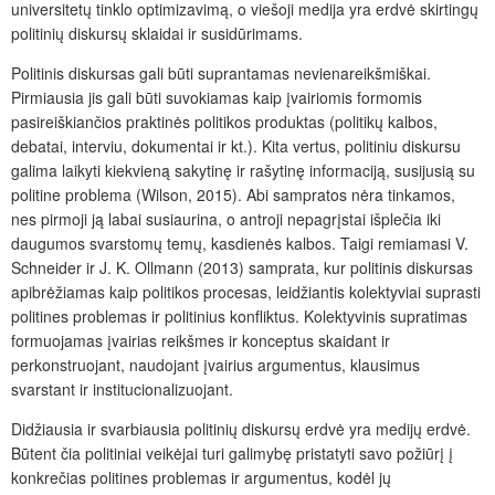
universitetų tinklo optimizavimą, o viešoji medija yra erdvė skirtingų
politinių diskursų sklaidai ir susidūrimams.
Politinis diskursas gali būti suprantamas nevienareikšmiškai.
Pirmiausia jis gali būti suvokiamas kaip įvairiomis formomis
pasireiškiančios praktinės politikos produktas (politikų kalbos,
debatai, interviu, dokumentai ir kt.). Kita vertus, politiniu diskursu
galima laikyti kiekvieną sakytinę ir rašytinę informaciją, susijusią su
politine problema (Wilson, 2015). Abi sampratos nėra tinkamos,
nes pirmoji ją labai susiaurina, o antroji nepagrįstai išplečia iki
daugumos svarstomų temų, kasdienės kalbos. Taigi remiamasi V.
Schneider ir J. K. Ollmann (2013) samprata, kur politinis diskursas
apibrėžiamas kaip politikos procesas, leidžiantis kolektyviai suprasti
politines problemas ir politinius konfliktus. Kolektyvinis supratimas
formuojamas įvairias reikšmes ir konceptus skaidant ir
perkonstruojant, naudojant įvairius argumentus, klausimus
svarstant ir institucionalizuojant.
Didžiausia ir svarbiausia politinių diskursų erdvė yra medijų erdvė.
Būtent čia politiniai veikėjai turi galimybę pristatyti savo požiūrį į
konkrečias politines problemas ir argumentus, kodėl jų