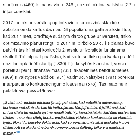
studijomis (460) ir finansavimu (246), dažnai minima valstybė (221)
ir jos poreikiai.
2017 metais universitetų optimizavimo temos žiniasklaidoje
aptariamos du kartus dažniau. Šį populiarumą galima aiškinti tuo,
kad 2017 metų pradžioje sudaryta darbo grupė universitetų tinklo
optimizavimo planui rengti, o 2017 m. birželio 29 d. šis planas buvo
patvirtintas ir imtasi konkrečių žingsnių universitetų jungimams
skatinti. Tai taip pat paaiškina, kad kartu su tinklo pertvarka pradėti
dažniau aptarinėti studijų (1830) ir jų kokybės klausimai, verslo
poreikiai (964), finansavimas (733), akademinės bendruomenės
(869) ir valstybės valdžios (951) vaidmuo, valstybės (781) poreikiai
ir tarptautinio konkurencingumo klausimai (578). Tas matoma ir
pateiktuose pavyzdžiuose:
„Švietimo ir mokslo ministerija taip pat sieks, kad nebeliktų universitetų,
kuriuose mokslinis darbas tik imituojamas. Naujoji ministrė įsitikinusi, kad
universiteto be mokslo tyrimų negali būti. Vyriausybė teigia, kad šios pertvarkos
tikslas – ne universitetų konkurencija šalies viduje, o konkurencija tarptautiniu
lygiu. Nors Vyriausybė deklaruoja, kad su permainomis labai neskuba ir nori
diskutuoti su akademine bendruomene, pasak šaltinių, laiko yra ganėtinai
10
mažai.“