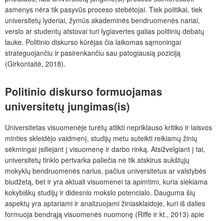
asmenys nėra tik pasyvūs proceso stebėtojai. Tiek politikai, tiek
universitetų lyderiai, žymūs akademinės bendruomenės nariai,
verslo ar studentų atstovai turi lygiavertes galias politinių debatų
lauke. Politinio diskurso kūrėjas čia laikomas sąmoningai
strateguojančiu ir pasirenkančiu sau patogiausią poziciją
(Girkontaitė, 2018).
Politinio diskurso formuojamas
universitetų jungimas(is)
Universitetas visuomenėje turėtų atlikti nepriklauso kritiko ir laisvos
minties skleidėjo vaidmenį, studijų metu suteikti reikiamų žinių
sėkmingai įsiliejant į visuomenę ir darbo rinką. Atsižvelgiant į tai,
universitetų tinklo pertvarka paliečia ne tik atskirus aukštųjų
mokyklų bendruomenės narius, pačius universitetus ar valstybės
biudžetą, bet ir yra aktuali visuomenei ta apimtimi, kuria siekiama
kokybiškų studijų ir didesnio mokslo potencialo. Dauguma šių
aspektų yra aptariami ir analizuojami žiniasklaidoje, kuri iš dalies
formuoja bendrąją visuomenės nuomonę (Riffe ir kt., 2013) apie