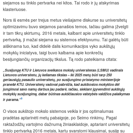
siejamos su tinklo pertvarka nei kitos. Tai rodo ir jų atskyrimas
klasteriuose.
Nors iš esmės per trejus metus viešajame diskurse su universitetų
optimizavimu buvo siejamos panašios temos, tačiau galima įžvelgti
ir tam tikrų skirtumų. 2016 metais, kalbant apie universitetų tinklo
pertvarką, ji mažai siejama su sistemos efektyvumu. Tai galėtų būti
aiškinama tuo, kad didelė dalis komunikacijos vyko aukštųjų
mokyklų iniciatyva, taigi buvo kalbama apie konkrečių
besijungiančių organizacijų tikslus. Tą rodo pateikiama citata:
„Susijungę KTU ir Lietuvos sveikatos mokslų universitetas (LSMU) vadinsis
Lietuvos universitetu, jų keliamas tikslas – iki 2025 metų būti tarp 250
geriausiųjų pasaulio universitetų, po susijungimo pristatymo ministerijoje
pranešė KTU. Universitetų vadovai pabrėžia, kad aukštosios mokyklos dėl
jungimosi savo namų darbus jau padarė, tačiau, siekiant įgyvendinti aukštųjų
mokyklų susijungimą, dabar būtinas aukščiausios valstybės valdžios palaikymas
9
ir parama.“
O visos aukštojo mokslo sistemos veikla ir jos optimalumas
pradėtas aptarinėti metų pabaigoje, po Seimo rinkimų. Pagal
raktažodžių vartojimo dažnumą žiniasklaidoje, aptariant universitetų
tinklo pertvarką 2016 metais, kartu svarstomi klausimai, susiję su