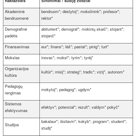
Raktažodis
Sinonimai / susiję žodžiai
Akademinė
bendruom*; dėstytoj*; mokslinink*; profesor*;
bendruomenė
rektor*
Demografinė
abiturient*; demograf*; mokinių skaič*; stojant*;
padėtis
stojanč*
Finansavimas
eur*; finans*; lėš*; pastat*; pinig*; turt*
Mokslas
inovac*; moksl*; tyrim*; tyrėj*
Organizacijos
kultūr*; misij*; strateg*; tradic*; vizij*, autonom*
kultūra
Pedagogų
mokytoj*; pedagog*; ugdym*
rengimas
Sistemos
efektyv*; potencial*; rezult*; valdym* pokyč*
efektyvumas
bakalaur*; išsilavin*; kokyb*; program*; student*;
Studijos
studij*