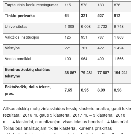
Tarptautinis konkurencingumas
115
578
183
876
Tinklo pertvarka
64
321
527
912
Universitetas
1 008
6 008
2 732
9 748
Valdžios institucijos
125
951
787
1 863
Valstybė
221
781
422
1 424
Verslo poreikiai
193
964
409
1 566
Bendras žodžių skaičius
36 867
79 481
77 887
194 241
tekstyne
Raktažodžių dalis tekste,
7,65
8,95
8,99
8,96
proc.
Atlikus atskirų metų žiniasklaidos tekstų klasterio analizę, gauti tokie
rezultatai: 2016 m. gauti 5 klasteriai, 2017 m. – 3 klasteriai, 2018
m. – 4 klasteriai, o analizuojant visus tekstus bendrai – 4 klasteriai.
Toliau bus analizuojami tik tie klasteriai, kuriems priskirtas