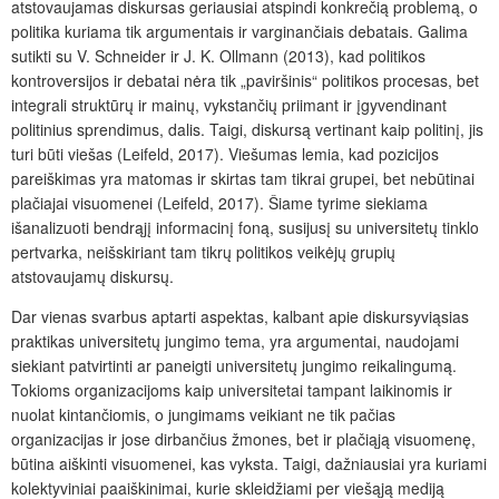
atstovaujamas diskursas geriausiai atspindi konkrečią problemą, o
politika kuriama tik argumentais ir varginančiais debatais. Galima
sutikti su V. Schneider ir J. K. Ollmann (2013), kad politikos
kontroversijos ir debatai nėra tik „paviršinis“ politikos procesas, bet
integrali struktūrų ir mainų, vykstančių priimant ir įgyvendinant
politinius sprendimus, dalis. Taigi, diskursą vertinant kaip politinį, jis
turi būti viešas (Leifeld, 2017). Viešumas lemia, kad pozicijos
pareiškimas yra matomas ir skirtas tam tikrai grupei, bet nebūtinai
plačiajai visuomenei (Leifeld, 2017). Šiame tyrime siekiama
išanalizuoti bendrąjį informacinį foną, susijusį su universitetų tinklo
pertvarka, neišskiriant tam tikrų politikos veikėjų grupių
atstovaujamų diskursų.
Dar vienas svarbus aptarti aspektas, kalbant apie diskursyviąsias
praktikas universitetų jungimo tema, yra argumentai, naudojami
siekiant patvirtinti ar paneigti universitetų jungimo reikalingumą.
Tokioms organizacijoms kaip universitetai tampant laikinomis ir
nuolat kintančiomis, o jungimams veikiant ne tik pačias
organizacijas ir jose dirbančius žmones, bet ir plačiąją visuomenę,
būtina aiškinti visuomenei, kas vyksta. Taigi, dažniausiai yra kuriami
kolektyviniai paaiškinimai, kurie skleidžiami per viešąją mediją