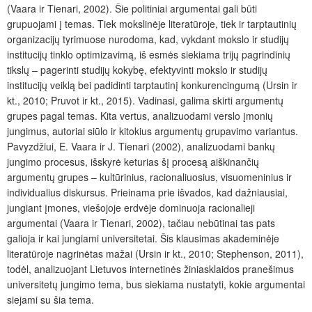
(Vaara ir Tienari, 2002). Šie politiniai argumentai gali būti
grupuojami į temas. Tiek mokslinėje literatūroje, tiek ir tarptautinių
organizacijų tyrimuose nurodoma, kad, vykdant mokslo ir studijų
institucijų tinklo optimizavimą, iš esmės siekiama trijų pagrindinių
tikslų – pagerinti studijų kokybę, efektyvinti mokslo ir studijų
institucijų veiklą bei padidinti tarptautinį konkurencingumą (Ursin ir
kt., 2010; Pruvot ir kt., 2015). Vadinasi, galima skirti argumentų
grupes pagal temas. Kita vertus, analizuodami verslo įmonių
jungimus, autoriai siūlo ir kitokius argumentų grupavimo variantus.
Pavyzdžiui, E. Vaara ir J. Tienari (2002), analizuodami bankų
jungimo procesus, išskyrė keturias šį procesą aiškinančių
argumentų grupes – kultūrinius, racionaliuosius, visuomeninius ir
individualius diskursus. Prieinama prie išvados, kad dažniausiai,
jungiant įmones, viešojoje erdvėje dominuoja racionalieji
argumentai (Vaara ir Tienari, 2002), tačiau nebūtinai tas pats
galioja ir kai jungiami universitetai. Šis klausimas akademinėje
literatūroje nagrinėtas mažai (Ursin ir kt., 2010; Stephenson, 2011),
todėl, analizuojant Lietuvos internetinės žiniasklaidos pranešimus
universitetų jungimo tema, bus siekiama nustatyti, kokie argumentai
siejami su šia tema.