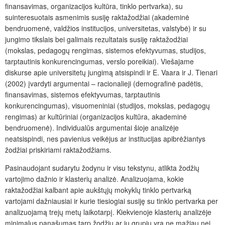
finansavimas, organizacijos kultūra, tinklo pertvarka), su
suinteresuotais asmenimis susiję raktažodžiai (akademinė
bendruomenė, valdžios institucijos, universitetas, valstybė) ir su
jungimo tikslais bei galimais rezultatais susiję raktažodžiai
(mokslas, pedagogų rengimas, sistemos efektyvumas, studijos,
tarptautinis konkurencingumas, verslo poreikiai). Viešajame
diskurse apie universitetų jungimą atsispindi ir E. Vaara ir J. Tienari
(2002) įvardyti argumentai – racionalieji (demografinė padėtis,
finansavimas, sistemos efektyvumas, tarptautinis
konkurencingumas), visuomeniniai (studijos, mokslas, pedagogų
rengimas) ar kultūriniai (organizacijos kultūra, akademinė
bendruomenė). Individualūs argumentai šioje analizėje
neatsispindi, nes pavienius veikėjus ar institucijas apibrėžiantys
žodžiai priskiriami raktažodžiams.
Pasinaudojant sudarytu žodynu ir visu tekstynu, atlikta žodžių
vartojimo dažnio ir klasterių analizė. Analizuojama, kokie
raktažodžiai kalbant apie aukštųjų mokyklų tinklo pertvarką
vartojami dažniausiai ir kurie tiesiogiai susiję su tinklo pertvarka per
analizuojamą trejų metų laikotarpį. Kiekvienoje klasterių analizėje
minimalus panašumas tarp žodžių ar jų grupių yra ne mažiau nei