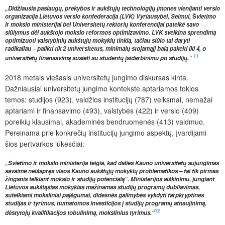
„Didžiausia paslaugų, prekybos ir aukštųjų technologijų įmones vienijanti verslo
organizacija Lietuvos verslo konfederacija (LVK) Vyriausybei, Seimui,
Š
vietimo
ir mokslo ministerijai bei Universitetų rektorių konferencijai pateikė savo
siūlymus dėl aukštojo mokslo reformos optimizavimo. LVK sveikina sprendimą
optimizuoti valstybinių aukštųjų mokyklų tinklą, tačiau siūlo tai daryti
radikaliau – palikti tik 2 universitetus, minimalų stojamąjį balą pakelti iki 4, o
11
universitetų finansavimą susieti su studentų įsidarbinimu po studijų.“
2018 metais viešasis universitetų jungimo diskursas kinta.
Dažniausiai universitetų jungimo kontekste aptariamos tokios
temos: studijos (923), valdžios institucijų (787) veiksmai, nemažai
aptariami ir finansavimo (493), valstybės (422) ir verslo (409)
poreikių klausimai, akademinės bendruomenės (413) vaidmuo.
Pereinama prie konkrečių institucijų jungimo aspektų, įvardijami
šios pertvarkos lūkesčiai:
„Švietimo ir mokslo ministerija teigia, kad dalies Kauno universitetų sujungimas
savaime neišspręs visos Kauno aukštųjų mokyklų problematikos – tai tik pirmas
žingsnis telkiant mokslo ir studijų potencialą“. Ministerijos aiškinimu, jungiant
Lietuvos aukštąsias mokyklas mažinamas studijų programų dubliavimas,
sutelkiami moksliniai pajėgumai, didesnės galimybės vykdyti tarpkryptines
studijas ir tyrimus, numatomos investicijos į studijų programų atnaujinimą,
12
dėstytojų kvalifikacijos tobulinimą, mokslinius tyrimus.“