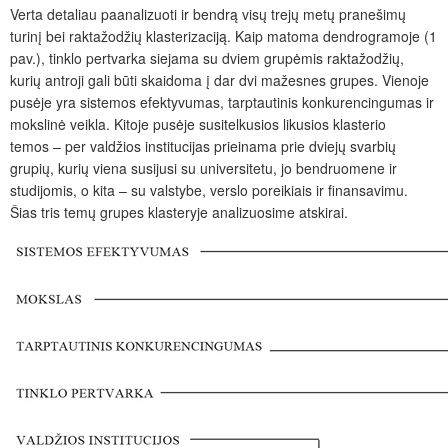
Verta detaliau paanalizuoti ir bendrą visų trejų metų pranešimų
turinį bei raktažodžių klasterizaciją. Kaip matoma dendrogramoje (1
pav.), tinklo pertvarka siejama su dviem grupėmis raktažodžių,
kurių antroji gali būti skaidoma į dar dvi mažesnes grupes. Vienoje
pusėje yra sistemos efektyvumas, tarptautinis konkurencingumas ir
mokslinė veikla. Kitoje pusėje susitelkusios likusios klasterio
temos – per valdžios institucijas prieinama prie dviejų svarbių
grupių, kurių viena susijusi su universitetu, jo bendruomene ir
studijomis, o kita – su valstybe, verslo poreikiais ir finansavimu.
Šias tris temų grupes klasteryje analizuosime atskirai.