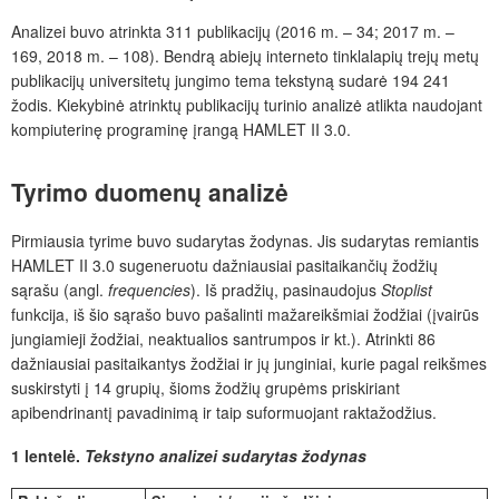
Analizei buvo atrinkta 311 publikacijų (2016 m. – 34; 2017 m. –
169, 2018 m. – 108). Bendrą abiejų interneto tinklalapių trejų metų
publikacijų universitetų jungimo tema tekstyną sudarė 194 241
žodis. Kiekybinė atrinktų publikacijų turinio analizė atlikta naudojant
kompiuterinę programinę įrangą HAMLET II 3.0.
Tyrimo duomenų analizė
Pirmiausia tyrime buvo sudarytas žodynas. Jis sudarytas remiantis
HAMLET II 3.0 sugeneruotu dažniausiai pasitaikančių žodžių
sąrašu (angl.
frequencies
). Iš pradžių, pasinaudojus
Stoplist
funkcija, iš šio sąrašo buvo pašalinti mažareikšmiai žodžiai (įvairūs
jungiamieji žodžiai, neaktualios santrumpos ir kt.). Atrinkti 86
dažniausiai pasitaikantys žodžiai ir jų junginiai, kurie pagal reikšmes
suskirstyti į 14 grupių, šioms žodžių grupėms priskiriant
apibendrinantį pavadinimą ir taip suformuojant raktažodžius.
1 lentelė.
Tekstyno analizei sudarytas žodynas