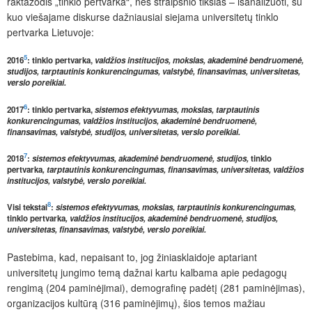
raktažodis „tinklo pertvarka“, nes straipsnio tikslas – išanalizuoti, su
kuo viešajame diskurse dažniausiai siejama universitetų tinklo
pertvarka Lietuvoje:
5
2016
: tinklo pertvarka,
valdžios institucijos, mokslas, akademinė bendruomenė,
studijos, tarptautinis konkurencingumas, valstybė, finansavimas, universitetas,
verslo poreikiai.
6
2017
:
tinklo pertvarka,
sistemos efektyvumas, mokslas, tarptautinis
konkurencingumas, valdžios institucijos, akademinė bendruomenė,
finansavimas, valstybė, studijos, universitetas, verslo poreikiai.
7
2018
:
sistemos efektyvumas, akademinė bendruomenė, studijos,
tinklo
pertvarka
, tarptautinis konkurencingumas, finansavimas, universitetas, valdžios
institucijos, valstybė, verslo poreikiai.
8
Visi tekstai
:
sistemos efektyvumas, mokslas, tarptautinis konkurencingumas,
tinklo pertvarka
, valdžios institucijos, akademinė bendruomenė, studijos,
universitetas, finansavimas, valstybė, verslo poreikiai.
Pastebima, kad, nepaisant to, jog žiniasklaidoje aptariant
universitetų jungimo temą dažnai kartu kalbama apie pedagogų
rengimą (204 paminėjimai), demografinę padėtį (281 paminėjimas),
organizacijos kultūrą (316 paminėjimų), šios temos mažiau