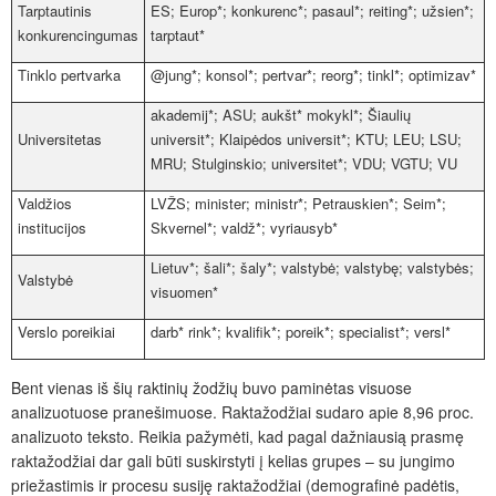
Tarptautinis
ES; Europ*; konkurenc*; pasaul*; reiting*; užsien*;
konkurencingumas
tarptaut*
Tinklo pertvarka
@jung*; konsol*; pertvar*; reorg*; tinkl*; optimizav*
akademij*; ASU; aukšt* mokykl*; Šiaulių
Universitetas
universit*; Klaipėdos universit*; KTU; LEU; LSU;
MRU; Stulginskio; universitet*; VDU; VGTU; VU
Valdžios
LVŽS; minister; ministr*; Petrauskien*; Seim*;
institucijos
Skvernel*; valdž*; vyriausyb*
Lietuv*; šali*; šaly*; valstybė; valstybę; valstybės;
Valstybė
visuomen*
Verslo poreikiai
darb* rink*; kvalifik*; poreik*; specialist*; versl*
Bent vienas iš šių raktinių žodžių buvo paminėtas visuose
analizuotuose pranešimuose. Raktažodžiai sudaro apie 8,96 proc.
analizuoto teksto. Reikia pažymėti, kad pagal dažniausią prasmę
raktažodžiai dar gali būti suskirstyti į kelias grupes – su jungimo
priežastimis ir procesu susiję raktažodžiai (demografinė padėtis,