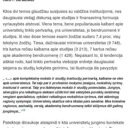
Kitos dvi temos glaudžiau susijusios su valdžios institucijomis, nes
daugiausia viešąjį diskursą apie studijas ir finansavimą formuoja
vyriausybės atstovai. Viena tema, bene populiariausia kalbant apie
universitetų tinklo pertvarką, yra universitetas, jo bendruomenė ir
studijos. Iš viso šiose temose esami žodžiai sudaro 7,4 proc. visų
tekstyno žodžių. Tiesa, dažniausiai minimas universitetas (9 748),
tris kartus rečiau kalbama apie studijas (3 213), 7 kartus rečiau
apie akademinę bendruomenę (1 428). Nepaisant to, ši tendencija
aiškiai rodo, kad tinklo pertvarka viešojoje erdvėje daugiausiai
siejama su studijų kokybės gerinimu, tai iliustruoja šis pavyzdys:
„ <...> apie kompleksinę mokslo ir studijų institucijų pertvarką, kalbame ne vien
apie universitetus. Tai taip pat ir profesinio mokymo įstaigos, mokslinių tyrimų
institutai ir centrai. Taip yra išdėstytas mokslo ir studijų potencialas. Jungtys,
sinergijos yra reikalingos siekiant užtikrinti tiek valstybės poreikių tenkinimą
rengiant specialistus, vykdant reikalingus mokslinius tyrimus, tiek sėkmingą
regionų vystymąsi. Universitetų skaičius nėra tikslas pats savaime. Mes kviesime
regionus, savivaldą, verslą, akademinę bendruomenę teikti siūlymus dėl galimų
14
jungimųsi...“
Pateiktoje ištraukoje atsispindi ir kita universitetų jungimo kontekste