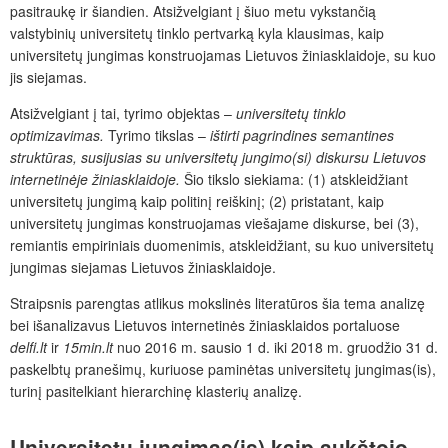
pasitraukę ir šiandien. Atsižvelgiant į šiuo metu vykstančią
valstybinių universitetų tinklo pertvarką kyla klausimas, kaip
universitetų jungimas konstruojamas Lietuvos žiniasklaidoje, su kuo
jis siejamas.
Atsižvelgiant į tai, tyrimo objektas –
universitetų tinklo
optimizavimas.
Tyrimo tikslas –
ištirti pagrindines semantines
struktūras, susijusias su universitetų jungimo(si) diskursu Lietuvos
internetinėje žiniasklaidoje.
Šio tikslo siekiama: (1) atskleidžiant
universitetų jungimą kaip politinį reiškinį; (2) pristatant, kaip
universitetų jungimas konstruojamas viešajame diskurse, bei (3),
remiantis empiriniais duomenimis, atskleidžiant, su kuo universitetų
jungimas siejamas Lietuvos žiniasklaidoje.
Straipsnis parengtas atlikus mokslinės literatūros šia tema analizę
bei išanalizavus Lietuvos internetinės žiniasklaidos portaluose
delfi.lt
ir
15min.lt
nuo 2016 m. sausio 1 d. iki 2018 m. gruodžio 31 d.
paskelbtų pranešimų, kuriuose paminėtas universitetų jungimas(is),
turinį pasitelkiant hierarchinę klasterių analizę.
Universitetų jungimas(is) kaip aukštojo