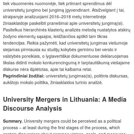
tiek visuomenės nuomonėje, tiek priimant sprendimus dėl
universitetų jungimo bei jungimą įgyvendinant. Atsižvelgiant į tai,
straipsnyje analizuojami 2016–2018 metų internetinėje
žiniasklaidoje paskelbti pranešimai apie universitetų jungimą(si).
Pasitelkus hierarchinės klasterių analizės metodą nustatytos atskirų
žodyno elementų sąsajos, leidžiančios aptikti tam tikras
tendencijas. Reikia pažymėti, kad universitetų jungimas viešumoje
siejamas pirmiausia su studijų kokybės gerinimu bei verslo ir
valstybės poreikiais, o lygiavertiškai dokumentuose deklaruojamas
tikslas didinti mokslo konkurencingumą ir tarptautiškumą viešajame
diskurse nėra išplėtotas, apie tai kalbama retai.
Pagrindiniai žodžiai:
universitetų jungimas(is), politinis diskursas,
aukštojo mokslo politika, žiniasklaidos turinio analizė.
University Mergers in Lithuania: A Media
Discourse Analysis
Summary.
University mergers could be perceived as a political
process – at least during the first stages of the process, which
contain discussions about common visions, goals, and measures.