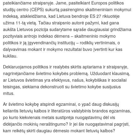
pateikiančiame straipsnyje. Jame, pasitelkiant Europos politikos
studijų centro (CEPS) sukurtą pasirengimo skaitmeniniam mokymui
indeksą, atskleidžiama, kad Lietuva bendroje ES 27 rikiuotėje
užima 11-tą vietą. Tačiau straipsnio autorė pažymi, kad gana
aukšta Lietuvos pozicija sudarytame sąraše daugiausiai grindžiama
pozityviais antrojo indekso dėmens – skaitmeninio mokymo
politikos ir ją įgyvendinančių institucijų – rodiklių vertinimais, o
dalyvavimas mokant ir mokymo rezultatai buvo įvertinti kur kas
kukliau.
Deklaruojamos politikos ir realybės skirtis aptariama ir straipsnyje,
nagrinėjančiame švietimo kokybės problemą. Užduodant klausimą,
ar Lietuvos švietimas yra efektyvus, našus, kokybiškas ir socialiai
teisingas, siekiama dekonstruoti su švietimo kokybe susijusius
mitus.
Ar švietimo kokybę atspindi egzaminai, o ypač daug diskusijų
keliantis lietuvių kalbos ir literatūros valstybinis brandos egzaminas,
po kurio kiekvienais metais sustiprėja nuogąstavimų dėl vis
didėjančio mokinių neraštingumo? Ir jei šie nuogąstavimai pagrįsti,
kam reikėtų skirti daugiau dėmesio mokant lietuvių kalbos?