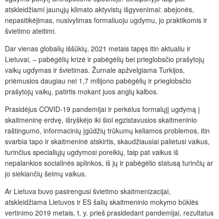
atskleidžiami jaunųjų klimato aktyvistų išgyvenimai: abejonės,
nepasitikėjimas, nusivylimas formaliuoju ugdymu, jo praktikomis ir
švietimo ateitimi.
Dar vienas globalių iššūkių, 2021 metais tapęs itin aktualiu ir
Lietuvai, – pabėgėlių krizė ir pabėgėlių bei prieglobsčio prašytojų
vaikų ugdymas ir švietimas. Žurnale apžvelgiama Turkijos,
priėmusios daugiau nei 1,7 milijono pabėgėlių ir prieglobsčio
prašytojų vaikų, patirtis mokant juos anglų kalbos.
Prasidėjus COVID-19 pandemijai ir perkėlus formalųjį ugdymą į
skaitmeninę erdvę, išryškėjo iki šiol egzistavusios skaitmeninio
raštingumo, informacinių įgūdžių trūkumų keliamos problemos, itin
svarbia tapo ir skaitmeninė atskirtis, skaudžiausiai palietusi vaikus,
turinčius specialiųjų ugdymosi poreikių, taip pat vaikus iš
nepalankios socialinės aplinkos, iš jų ir pabėgėlio statusą turinčių ar
jo siekiančių šeimų vaikus.
Ar Lietuva buvo pasirengusi švietimo skaitmenizacijai,
atskleidžiama Lietuvos ir ES šalių skaitmeninio mokymo būklės
vertinimo 2019 metais, t. y. prieš prasidedant pandemijai, rezultatus