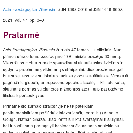
Acta Paedagogica Vilnensia
ISSN 1392-5016 eISSN 1648-665X
2021, vol. 47, pp. 8–9
Pratarmė
Acta Paedagogica Vilnensia
žurnalo 47 tomas – jubiliejinis. Nuo
pirmo žurnalo
tomo pasirodymo 1991-aisiais prabėgo 30 metų.
Visus šiuos metus žurnale spausdinami aktualiausias švietimo ir
ugdymo problemas gvildenantys straipsniai. Šios problemos gali
būti susijusios tiek su lokaliais, tiek su globaliais iššūkiais. Vienas iš
pagrindinių globalių antropoceno epochos iššūkių – klimato kaita,
skatinanti permąstyti planetos ir žmonijos ateitį, taip pat ugdymo
tikslus ir perspektyvas.
Pirmame šio žurnalo straipsnyje ne tik pateikiami
posthumanistiniam požiūriui at­stovaujančių teoretikų (Annette
Gough, Nathan Snaza, Brad Petitfils ir kt.) svarstymai ir siūlymai,
bet ir skatinama permąstyti besimokančio asmens santykio su
ugdymu pokytį antropoceno epochoje. Straipsnyje taip pat