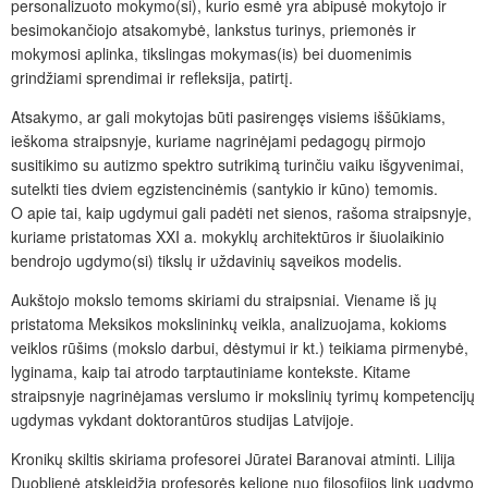
personalizuoto mokymo(si), kurio esmė yra
abipusė mokytojo ir
besimokančiojo atsakomybė
, lankstus turinys, priemonės ir
mokymosi aplinka, tikslingas mokymas(is) bei duomenimis
grindžiami sprendimai ir refleksija,
patirtį
.
Atsakymo, ar gali mokytojas būti pasirengęs visiems iššūkiams,
ieškoma straipsnyje, kuriame nagrinėjami pedagogų pirmojo
susitikimo su autizmo spektro sutrikimą turinčiu vaiku išgyvenimai,
sutelkti ties dviem egzistencinėmis (santykio ir kūno) temomis.
O apie tai, kaip ugdymui gali padėti net sienos, rašoma straipsnyje,
kuriame pristatomas XXI a. mokyklų architektūros ir šiuolaikinio
bendrojo ugdymo(si) tikslų ir uždavinių sąveikos modelis.
Aukštojo mokslo temoms skiriami du straipsniai. Viename iš jų
pristatoma Meksikos mokslininkų veikla, analizuojama, kokioms
veiklos rūšims (mokslo darbui, dėstymui ir kt.) teikiama pirmenybė,
lyginama, kaip tai atrodo tarptautiniame kontekste. Kitame
straipsnyje nagrinėjamas
verslumo ir mokslinių tyrimų kompetencijų
ugdymas vykdant doktorantūros studijas Latvijoje.
Kronikų skiltis skiriama profesorei Jūratei Baranovai atminti. Lilija
Duoblienė atskleidžia profesorės
kelionę nuo filosofijos link ugdymo