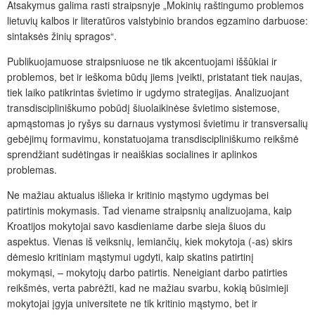
Atsakymus galima rasti straipsnyje „Mokinių raštingumo problemos
lietuvių kalbos ir literatūros valstybinio brandos egzamino darbuose:
sintaksės žinių spragos“.
Publikuojamuose straipsniuose ne tik akcentuojami iššūkiai ir
problemos, bet ir ieškoma būdų jiems įveikti, pristatant tiek naujas,
tiek laiko patikrintas švietimo ir ugdymo strategijas. Analizuojant
transdiscipliniškumo pobūdį šiuolaikinėse švietimo sistemose,
apmąstomas jo ryšys su darnaus vystymosi švietimu ir transversalių
gebėjimų formavimu, konstatuojama transdiscipliniškumo reikšmė
sprendžiant sudėtingas ir neaiškias socialines ir aplinkos
problemas.
Ne mažiau aktualus išlieka ir
kritinio mąstymo ugdymas bei
patirtinis mokymasis. Tad viename straipsnių analizuojama, kaip
Kroatijos mokytojai savo kasdieniame darbe sieja šiuos du
aspektus. Vienas iš veiksnių, lemiančių, kiek mokytoja (-as) skirs
dėmesio kritiniam mąstymui ugdyti, kaip skatins patirtinį
mokymąsi, – mokytojų darbo patirtis. Neneigiant darbo patirties
reikšmės, verta pabrėžti, kad ne mažiau svarbu, kokią būsimieji
mokytojai įgyja universitete ne tik kritinio mąstymo, bet ir