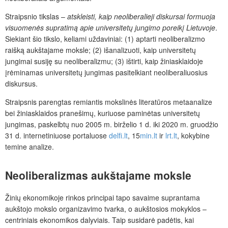
Straipsnio tikslas –
atskleisti, kaip neoliberalieji diskursai formuoja
visuomenės su
pratimą apie universitetų jungimo poreikį Lietuvoje
.
Siekiant šio tikslo, keliami uždaviniai: (1) aptarti neoliberalizmo
raišką aukštajame moksle; (2) išanalizuoti, kaip universitetų
jungimai susiję su neoliberalizmu; (3) ištirti, kaip žiniasklaidoje
įrėminamas universitetų jungimas pasitelkiant neoliberaliuosius
diskursus.
Straipsnis parengtas remiantis mokslinės literatūros metaanalize
bei žiniasklaidos pranešimų, kuriuose paminėtas universitetų
jungimas, paskelbtų nuo 2005 m. birželio 1 d. iki 2020 m. gruodžio
31 d. internetiniuose portaluose
delfi.lt
, 15
min.lt
ir
lrt.lt
, kokybine
temine analize.
Neoliberalizmas aukštajame moksle
Žinių ekonomikoje rinkos principai tapo savaime suprantama
aukštojo mokslo organizavimo tvarka, o aukštosios mokyklos –
centriniais ekonomikos dalyviais. Taip susidarė padėtis, kai