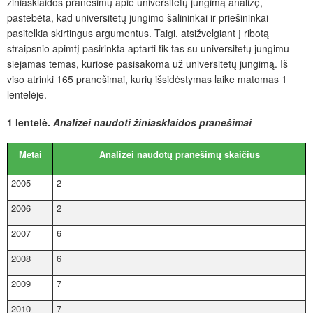
žiniasklaidos pranešimų apie universitetų jungimą analizę,
pastebėta, kad universitetų jungimo šalininkai ir priešininkai
pasitelkia skirtingus argumentus. Taigi, atsižvelgiant į ribotą
straipsnio apimtį pasirinkta aptarti tik tas su universitetų jungimu
siejamas temas, kuriose pasisakoma už universitetų jungimą. Iš
viso atrinki 165 pranešimai, kurių išsidėstymas laike matomas 1
lentelėje.
1 lentelė.
Analizei naudoti žiniasklaidos pranešimai
Metai
Analizei naudotų pranešimų skaičius
2005
2
2006
2
2007
6
2008
6
2009
7
2010
7