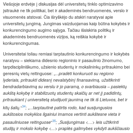
Viešojoje erdvėje į diskusijas dėl universitetų tinklo optimizavimo
įsitraukė ne tik politikai, bet ir akademinės bendruomenės, verslo ir
visuomenės atstovai. Čia išryškėjo du atskiri naratyvai apie
universitetų jungimą. Jungimas vaizduojamas kaip būtina kokybės ir
konkurencingumo augimo sąlyga. Tačiau išsiskiria politikų ir
akademinės bendruomenės vizijos, ką reiškia kokybė ir
konkurencingumas.
Universitetai toliau remiasi tarptautinio konkurencingumo ir kokybės
naratyvu – siekiama didesnio regioninio ir pasaulinio žinomumo,
tarpdiscipliniškumo, užsienio studentų ir mokslininkų pritraukimo bei
geresnių vietų reitinguose: „
...pradėti konkuruoti su regiono
lyderiais, pritraukti didesnį nevalstybinį finansavimą, užsitikrinti
bendradarbiavimą su verslu ir jo paramą, o svarbiausia
–
pasiektų
aukštą kokybę ir stabilizuotų studentų skaičių ar net jį padidintų,
pritraukiant į universitetą studijuoti jaunimą ne tik iš Lietuvos, bet ir
34
kitų šalių.
“
;
„
...tarptautinė patirtis rodo, kad susijungusios
aukštosios mokyklos ilgainiui imamos vertinti aukštesne vieta ir
35
pasauliniuose reitinguose
“
;
„
Susijungimas <
…
> leis užtikrinti
studijų ir mokslo kokybę <...> praplės galimybes vykdyti aukščiausio