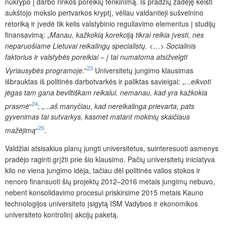
nukrypo į darbo rinkos poreikių tenkinimą. Iš pradžių žadėję keisti
aukštojo mokslo pertvarkos kryptį, vėliau valdantieji sušvelnino
retoriką ir įvedė tik kelis valstybinio reguliavimo elementus į studijų
finansavimą: „
Manau, kažkokią korekciją tikrai reikia įvesti, nes
neparuošiame Lietuvai reikalingų specialistų. <
…
> Socialinis
faktorius ir valstybės poreikiai
–
į tai numatoma atsižvelgti
23
Vyriausybės programoje.
“
Universitetų jungimo klausimas
išbrauktas iš politinės darbotvarkės ir
paliktas savieigai: „...
eikvoti
jėgas tam gana beviltiškam reikalui, nemanau, kad yra kažkokia
24
prasmė
“
; „...
aš manyčiau, kad nereikalinga prievarta, pats
gyvenimas tai sutvarkys, kasmet matant mokinių skaičiaus
25
mažėjimą
“
.
Valdžiai atsisakius planų jungti universitetus, suinteresuoti asmenys
pradėjo raginti grįžti prie šio klausimo. Pačių universitetų iniciatyva
kilo ne viena jungimo idėja, tačiau dėl politinės valios stokos ir
nenoro finansuoti šių projektų 2012–2016 metais jungimų nebuvo,
nebent konsolidavimo procesui priskirsime 2015 metais Kauno
technologijos universiteto įsigytą ISM Vadybos ir ekonomikos
universiteto kontrolinį akcijų paketą.