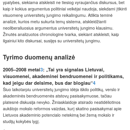
ypatybes, siekiama atskleisti ne tiesiog vyraujančius diskursus, bet
kaip ir kokius argumentus politiniai veikėjai naudoja, siekdami įtikinti
visuomenę universitetų jungimo reikalingumu. Atlikta teminė
analizė, kurios metu sukurta temų sistema, atskleidžianti
neoliberaliuosius argumentus universitetų jungimo klausimu.
Žinutės analizuotos chronologine tvarka, siekiant atskleisti, kaip
ilgainiui kito diskursai, susijęs su universitetų jungimu.
Tyrimo duomenų analizė
2005–2008 metai
3
: „Tai yra signalas Lietuvai,
visuomenei, akademinei bendruomenei ir politikams,
kad jeigu dar delsime, bus dar blogiau“
4
Šiuo laikotarpiu universitetų jungimo idėja iškilo politikų, verslo ir
akademinės bendruomenės atstovų pasisakymuose, tačiau
platesnė diskusija nevyko. Žiniasklaidoje atsirado neatidėliotinos
aukštojo mokslo reformos vaizdas, kurį skatino pasisakymai apie
Lietuvos akademinio potencialo netekimą bei žemą mokslo ir
studijų kokybės lygį.