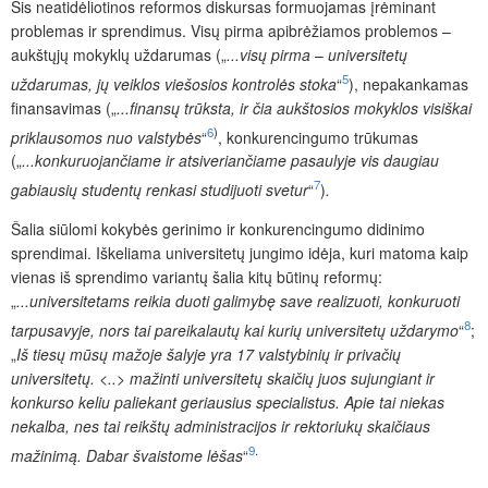
Šis neatidėliotinos reformos diskursas formuojamas įrėminant
problemas ir sprendimus. Visų pirma apibrėžiamos problemos –
aukštųjų mokyklų uždarumas („
...visų pirma
–
universitetų
5
uždarumas, jų veiklos viešosios kontrolės stoka
“
), nepakankamas
finansavimas („
...finansų trūksta, ir čia aukštosios mokyklos visiškai
6
)
priklausomos nuo valstybės
“
, konkurencingumo trūkumas
(
„
...konkuruojančiame ir atsiveriančiame pasaulyje vis daugiau
7
gabiausių studentų renkasi studijuoti svetur
“
)
.
Šalia siūlomi kokybės gerinimo ir konkurencingumo didinimo
sprendimai. Iškeliama universitetų jungimo idėja, kuri matoma kaip
vienas iš sprendimo variantų šalia kitų būtinų reformų:
„
...universitetams reikia duoti galimybę save realizuoti, konkuruoti
8
tarpusavyje, nors tai pareikalautų kai kurių universitetų uždarymo
“
;
„
Iš tiesų mūsų mažoje šalyje yra 17 valstybinių ir privačių
universitetų. <..> mažinti universitetų skaičių juos sujungiant ir
konkurso keliu paliekant geriausius specialistus. Apie tai niekas
nekalba, nes tai reikštų administracijos ir rektoriukų skaičiaus
9
.
mažinimą. Dabar švaistome lėšas
“