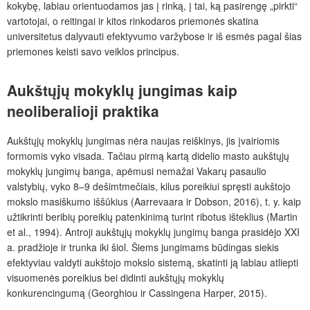
kokybę, labiau orientuodamos jas į rinką, į tai, ką pasirengę
„
pirkti
“
vartotojai, o reitingai ir kitos rinkodaros priemonės skatina
universitetus dalyvauti efektyvumo varžybose ir iš esmės pagal šias
priemones keisti savo veiklos principus.
Aukštųjų mokyklų jungimas kaip
neoliberalioji praktika
Aukštųjų mokyklų jungimas nėra naujas reiškinys, jis įvairiomis
formomis vyko visada. Tačiau pirmą kartą didelio masto aukštųjų
mokyklų jungimų banga, apėmusi nemažai Vakarų pasaulio
valstybių, vyko 8–9 dešimtmečiais, kilus poreikiui spręsti aukštojo
mokslo masiškumo iššūkius (Aarrevaara ir Dobson, 2016), t. y. kaip
užtikrinti beribių poreikių patenkinimą turint ribotus išteklius (Martin
et al., 1994). Antroji aukštųjų mokyklų jungimų banga prasidėjo XXI
a. pradžioje ir trunka iki šiol. Šiems jungimams būdingas siekis
efektyviau valdyti aukštojo mokslo sistemą, skatinti ją labiau atliepti
visuomenės poreikius bei didinti aukštųjų mokyklų
konkurencingumą (Georghiou ir Cassingena Harper, 2015).