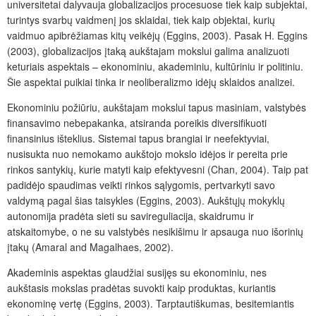
universitetai dalyvauja globalizacijos procesuose tiek kaip subjektai,
turintys svarbų vaidmenį jos sklaidai, tiek kaip objektai, kurių
vaidmuo apibrėžiamas kitų veikėjų (Eggins, 2003). Pasak H. Eggins
(2003), globalizacijos įtaką aukštajam mokslui galima analizuoti
keturiais aspektais – ekonominiu, akademiniu, kultūriniu ir politiniu.
Šie aspektai puikiai tinka ir neoliberalizmo idėjų sklaidos analizei.
Ekonominiu požiūriu, aukštajam mokslui tapus masiniam, valstybės
finansavimo nebepakanka, atsiranda poreikis diversifikuoti
finansinius išteklius. Sistemai tapus brangiai ir neefektyviai,
nusisukta nuo nemokamo aukštojo mokslo idėjos ir pereita prie
rinkos santykių, kurie matyti kaip efektyvesni (Chan, 2004). Taip pat
padidėjo spaudimas veikti rinkos sąlygomis, pertvarkyti savo
valdymą pagal šias taisykles (Eggins, 2003). Aukštųjų mokyklų
autonomija pradėta sieti su savireguliacija, skaidrumu ir
atskaitomybe, o ne su valstybės nesikišimu ir apsauga nuo išorinių
įtakų (Amaral and Magalhaes, 2002).
Akademinis aspektas glaudžiai susijęs su ekonominiu, nes
aukštasis mokslas pradėtas suvokti kaip produktas, kuriantis
ekonominę vertę (Eggins, 2003). Tarptautiškumas, besitemiantis