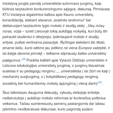
Iniciatyvą jungtis parodę universitetai suformavo jungimų, kaip
būtinos tarptautinio konkurencingumo sąlygos, diskursą. Pirmiausia
KTU iniciatyva atgaivintos kalbos apie Kauno universitetų
konsolidaciją, siekiant atsvaros „sostinės sindromui“ bei
deklaruojant tarptautinio lygio mokslo ir studijų siekį: „
Visų mūsų
noras, vizija
–
turėti Lietuvoje tokią aukštąją mokyklą, kuri būtų itin
patraukli studentui ir dėstytojui, lyderiaujanti mokslo ir studijų
srityse, puikiai vertinama pasaulyje. Ryžtingai siekdami šio tikslo,
einame keliu, kurio sėkme jau įsitikino ne viena Europos valstybė, ir
tai šalyje darome pirmieji
–
telkiame stipriausių šalies universitetų
29
pajėgumus.
“
Pradėta kalbėti apie Vytauto Didžiojo universiteto ir
Lietuvos edukologijos universitetų jungimą, o jungimų klausimas
susietas ir su pedagogų rengimu: „...
universitetas į tai žiūri ne kaip į
mechaninį susijungimą, o į kokybiškesnį pedagogų rengimą,
30
socialinių bei humanitarinių mokslų
apjungimą į vieną darinį
“
.
Šiuo laikotarpiu dauguma diskusijų, vykusių viešojoje erdvėje,
neišsirutuliojo į aukštojo mokslo reformas ar konkrečius politinius
veiksmus. Tačiau suinteresuotų asmenų pastangomis dar labiau
įsitvirtino neoliberalusis diskursas, kurio pagrindą sudaro