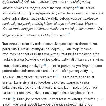
lygio tarpdisciplininius mokslinius tyrimus, lems efektyvesnį
36
infrastruktūros naudojimą bei institucinį valdymą.
“
Itin aršios
vidinės konkurencijos sąlygomis, išryškėja dar vienas diskursas, kai
patys universitetai suabejoja vieni kitų veiklos kokybe: „
Lietuvoje
minimalių kokybinių rodiklių laikėsi tik trys universitetai: Vilniaus,
Kauno technologijos ir Lietuvos sveikatos mokslų universitetas. Visi
37
kiti jų nesilaikė, priiminėjo bet ką iš gatvės.
“
Tuo tarpu politikai ir verslo atstovai kokybę sieja su darbo rinkos
poreikiais ir išteklių efektyviu naudojimu:
„.. aukštojo mokslo
reformos pagrindinis tikslas yra pirma užtikrinti šitų mokymo arba
mokslo įstaigų (kokybę), kad jos galėtų užtikrinti tinkamą parengimą
38
mūsų absolventų ir kokybę“
; „...tinklo pertvarka yra fragmentuoto
potencialo sutelkimas, siekiant užtikrinti efektyvesnį valdymą,
39
siekiant užtikrinti resursų sutelkimą“
. Pasitelkiami finansiniai
svertai, kurie siejami su kokybės diskursu: „...(nemokamos
bakalauro studijos) yra visai realu ir, kaip jau minėjau, jeigu mes
turėsime ir efektyvų tinklą, ir aukštojo mokslo kokybę, tai tikrai
40
realu“
; „Būtinybę pertvarkyti universitetus ministerija grindžia <
…>
ir galimybe pasinaudoti Europos Sąjungos struktūrinių fondų