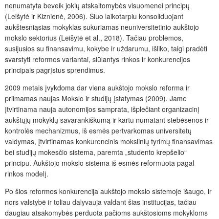
nenumatyta beveik jokių atskaitomybės visuomenei principų
(Leišytė ir Kiznienė, 2006). Šiuo laikotarpiu konsoliduojant
aukštesniąsias mokyklas sukuriamas neuniversitetinio aukštojo
mokslo sektorius (Leišytė et al., 2018). Tačiau problemos,
susijusios su finansavimu, kokybe ir uždarumu, išliko, taigi pradėti
svarstyti reformos variantai, siūlantys rinkos ir konkurencijos
principais pagrįstus sprendimus.
2009 metais įvykdoma dar viena aukštojo mokslo reforma ir
priimamas naujas Mokslo ir studijų įstatymas (2009). Jame
įtvirtinama nauja autonomijos samprata, išplečiant organizacinį
aukštųjų mokyklų savarankiškumą ir kartu numatant stebėsenos ir
kontrolės mechanizmus, iš esmės pertvarkomas universitetų
valdymas, įtvirtinamas konkurencinis mokslinių tyrimų finansavimas
bei studijų mokesčio sistema, paremta
„
studento krepšelio
“
principu. Aukštojo mokslo sistema iš esmės reformuota pagal
rinkos modelį.
Po šios reformos konkurencija aukštojo mokslo sistemoje išaugo, ir
nors valstybė ir toliau dalyvauja valdant šias institucijas, tačiau
daugiau atsakomybės perduota pačioms aukštosioms mokykloms