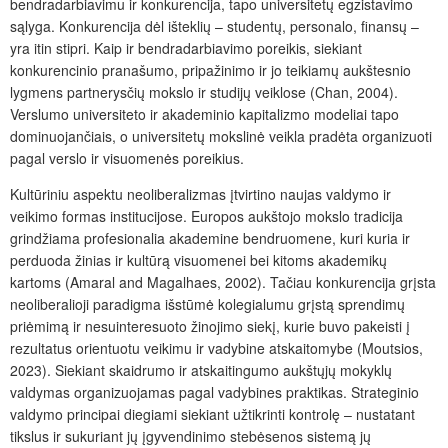
bendradarbiavimu ir konkurencija, tapo universitetų egzistavimo
sąlyga. Konkurencija dėl išteklių – studentų, personalo, finansų –
yra itin stipri. Kaip ir bendradarbiavimo poreikis, siekiant
konkurencinio pranašumo, pripažinimo ir jo teikiamų aukštesnio
lygmens partnerysčių mokslo ir studijų veiklose (Chan, 2004).
Verslumo universiteto ir akademinio kapitalizmo modeliai tapo
dominuojančiais, o universitetų mokslinė veikla pradėta organizuoti
pagal verslo ir visuomenės poreikius.
Kultūriniu aspektu neoliberalizmas įtvirtino naujas valdymo ir
veikimo formas institucijose. Europos aukštojo mokslo tradicija
grindžiama profesionalia akademine bendruomene, kuri kuria ir
perduoda žinias ir kultūrą visuomenei bei kitoms akademikų
kartoms (Amaral and Magalhaes, 2002). Tačiau konkurencija grįsta
neoliberalioji paradigma išstūmė kolegialumu grįstą sprendimų
priėmimą ir nesuinteresuoto žinojimo siekį, kurie buvo pakeisti į
rezultatus orientuotu veikimu ir vadybine atskaitomybe (Moutsios,
2023). Siekiant skaidrumo ir atskaitingumo aukštųjų mokyklų
valdymas organizuojamas pagal vadybines praktikas. Strateginio
valdymo principai diegiami siekiant užtikrinti kontrolę – nustatant
tikslus ir sukuriant jų įgyvendinimo stebėsenos sistemą jų