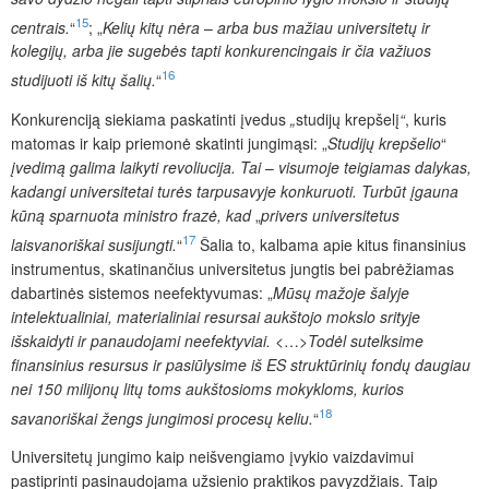
15
centrais.
“
; „
Kelių kitų nėra
–
arba bus mažiau universitetų ir
kolegijų, arba jie sugebės tapti konkurencingais ir čia važiuos
16
studijuoti iš kitų šalių.
“
Konkurenciją siekiama paskatinti įvedus
„
studijų krepšelį
“
, kuris
matomas ir kaip priemonė skatinti jungimąsi: „
Studijų krepšelio
“
įvedimą galima laikyti revoliucija. Tai
–
visumoje teigiamas dalykas,
kadangi universitetai turės tarpusavyje konkuruoti. Turbūt įgauna
kūną sparnuota ministro frazė, kad
„
privers universitetus
17
laisvanoriškai susijungti.
“
Šalia to, kalbama apie kitus finansinius
instrumentus, skatinančius universitetus jungtis bei pabrėžiamas
dabartinės sistemos neefektyvumas: „
Mūsų mažoje šalyje
intelektualiniai, materialiniai resursai aukštojo mokslo srityje
išskaidyti ir panaudojami neefektyviai. <
…
>Todėl sutelksime
finansinius resursus ir pasiūlysime iš ES struktūrinių fondų daugiau
nei 150 milijonų litų toms aukštosioms mokykloms, kurios
18
savanoriškai žengs jungimosi procesų keliu.
“
Universitetų jungimo kaip neišvengiamo įvykio vaizdavimui
pastiprinti pasinaudojama užsienio praktikos pavyzdžiais. Taip