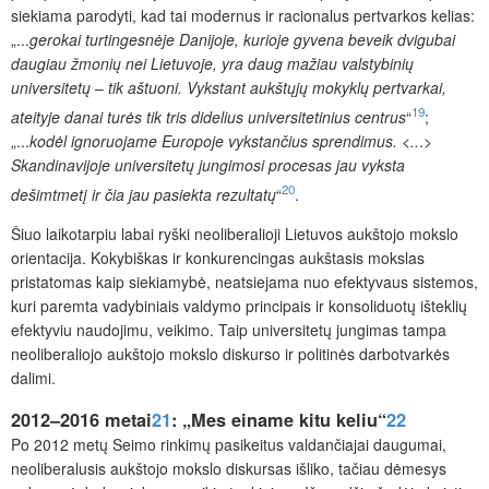
siekiama parodyti, kad tai modernus ir racionalus pertvarkos kelias:
„...
gerokai turtingesnėje Danijoje, kurioje gyvena beveik dvigubai
daugiau žmonių nei Lietuvoje, yra daug mažiau valstybinių
universitetų
–
tik aštuoni. Vykstant aukštųjų mokyklų pertvarkai,
19
ateityje danai turės tik tris didelius universitetinius centrus
“
;
„...
kodėl ignoruojame Europoje vykstančius sprendimus. <..
.
>
Skandinavijoje universitetų jungimosi procesas jau vyksta
20
dešimtmetį ir čia jau pasiekta rezultatų
“
.
Šiuo laikotarpiu labai ryški neoliberalioji Lietuvos aukštojo mokslo
orientacija. Kokybiškas ir konkurencingas aukštasis mokslas
pristatomas kaip siekiamybė, neatsiejama nuo efektyvaus sistemos,
kuri paremta vadybiniais valdymo principais ir konsoliduotų išteklių
efektyviu naudojimu, veikimo. Taip universitetų jungimas tampa
neoliberaliojo aukštojo mokslo diskurso ir politinės darbotvarkės
dalimi.
2012–2016 metai
21
: „Mes einame kitu keliu“
22
Po 2012 metų Seimo rinkimų pasikeitus valdančiajai daugumai,
neoliberalusis aukštojo mokslo diskursas išliko, tačiau dėmesys