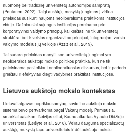
nuomonę bei tradicinę universitetų autonomijos sampratą
(Poutanen, 2022). Taigi aukštųjų mokyklų jungimas įtvirtina
prielaidas susikurti naujoms neoliberalioms praktikoms institucijos
viduje. Dažniausiai sujungus institucijas pereinama prie
korporatyvinio valdymo principų, kai keičiasi ne tik universitetų
struktūra, bet ir veiklos organizavimo principai, integruojant verslo
valdymo modelius jų veikloje (Azziz et al., 2019).
Tai sudaro prielaidas manyti, kad universitetų jungimai yra
neoliberalios aukštojo mokslo politikos praktika, kuri ne tik
pateisinama pasitelkiant neoliberaliuosius diskursus, bet ir padeda
greičiau ir efektyviau diegti vadybines praktikas institucijose.
Lietuvos aukštojo mokslo kontekstas
Lietuvai atgavus nepriklausomybę, sovietinė aukštojo mokslo
sistema buvo pertvarkoma pagal Vakarų modelį. Pirmiausia,
smarkiai palaikant išeivijos elitui, Kaune atkurtas Vytauto Didžiojo
universitetas (Leišytė et al., 2018). Vėliau dauguma specializuotų
aukštųjų mokyklų tapo universitetais ir dėl aukštojo mokslo