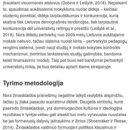
įtraukiant visuomenės atstovus (Dobins ir Leišytė, 2014). Ne
paisant
to, spaudimas aukštosioms mokykloms nuolat didėja – keičiasi
studentų poreikiai, didėja tarptautiškumas ir konkurencija, kurią
skatina tiek Lietuvos demografinės tendencijos, tiek tarptautinė
konkurencija dėl universitetų reitingų ir prestižo (Leišytė et al.,
2018). Nors didelių pertvarkų nuo 2009 metų Lietuvos aukštajame
moksle nebuvo, tačiau sistema nuolat kinta – pertvarkyta pedagogų
rengimo sistema, įvesti nauji studijų ir mokslo kokybės kontrolės
mechanizmai, įtvirtintos lankstesnės studijų galimybės, bandoma
keisti finansavimo modelį. Taip pat buvo keli bandymai pertvarkyti
universitetų tinklą, jie bus detaliau aptarti šiame straipsnyje.
Tyrimo metodologija
Nors žiniasklaidos pranešimų negalime laikyti realybės atspindžiu,
tačiau jų įtaka pasaulio supratimui didelė. Daugelis simbolių, kurie
pasirodo žiniasklaidoje, yra dominuojančios kultūros ir ideologijos
rezultatas ir tyrėjai vėliau gali atsekti tuo metu vyravusias nuostatas
be jas formavusių dalyvių įsitraukimo ir žinios (Shoemaker ir Reese,
2014). Žiniasklaidos vaidmuo formuojant politikos klausimus ir