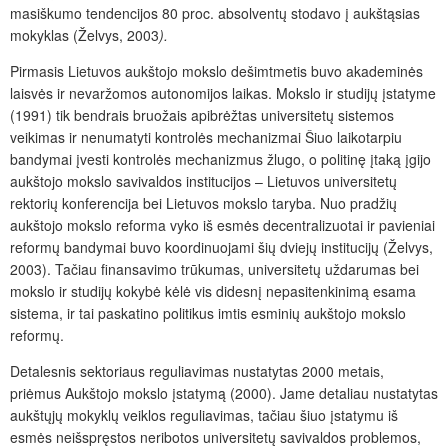
masiškumo tendencijos 80 proc. absolventų stodavo į aukštąsias
mokyklas (Želvys, 2003
).
Pirmasis Lietuvos aukštojo mokslo dešimtmetis buvo akademinės
laisvės ir nevaržomos autonomijos laikas. Mokslo ir studijų įstatyme
(1991) tik bendrais bruožais apibrėžtas universitetų sistemos
veikimas ir nenumatyti kontrolės mechanizmai Šiuo laikotarpiu
bandymai įvesti kontrolės mechanizmus žlugo, o politinę įtaką įgijo
aukštojo mokslo savivaldos institucijos – Lietuvos universitetų
rektorių konferencija bei Lietuvos mokslo taryba. Nuo pradžių
aukštojo mokslo reforma vyko iš esmės decentralizuotai ir pavieniai
reformų bandymai buvo koordinuojami šių dviejų institucijų (Želvys,
2003). Tačiau finansavimo trūkumas, universitetų uždarumas bei
mokslo ir studijų kokybė kėlė vis didesnį nepasitenkinimą esama
sistema, ir tai paskatino politikus imtis esminių aukštojo mokslo
reformų.
Detalesnis sektoriaus reguliavimas nustatytas 2000 metais,
priėmus Aukštojo mokslo įstatymą (2000). Jame detaliau nustatytas
aukštųjų mokyklų veiklos reguliavimas, tačiau šiuo įstatymu iš
esmės neišspręstos neribotos universitetų savivaldos problemos,