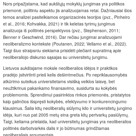
Nors pripažįstama, kad aukštųjų mokyklų jungimas yra politikos
priemonė, politiniu aspektu jis analizuojamas retai. Dažniausiai šios
temos analizei pasitelkiamos organizacinės teorijos (pvz., Pinheiro
et al., 2016; Kohvakka, 2021) ir tik keletas tyrimų jungimus
analizuoja iš politinės perspektyvos (pvz., Stephenson, 2011;
Benner ir Geschwind, 2016). Dar rečiau jungimai analizuojami
neoliberalizmo kontekste (Poutanen, 2022; Vellamo et al., 2022).
Taigi šiuo straipsniu siekiama prisidėti plečiant supratimą apie
neoliberaliojo diskurso sąsajas su universitetų jungimu.
Lietuvos aukštajame moksle neoliberalios idėjos ir praktikos
pradėjo įsitvirtinti prieš kelis dešimtmečius. Po nepriklausomybės
atkūrimo suteikus universitetams visišką veiklos laisvę, bet
neužtikrinus pakankamo finansavimo, susidurta su kokybės
problemomis. Sprendimui pasirinktos rinkos priemonės, pristatytos
kaip galinčios išspręsti kokybės, efektyvumo ir konkurencingumo
klausimus. Šalia kitų neoliberalių siūlymų kilo ir universitetų jungimo
idėja, kuri nuo pat 2005 metų eina greta kitų pertvarkų pasiūlymų.
Taigi, keliama prielaida, kad universitetų jungimas yra neoliberalios
politinės darbotvarkės dalis ir jo būtinumas grindžiamas
neoliberaliais argumentais.