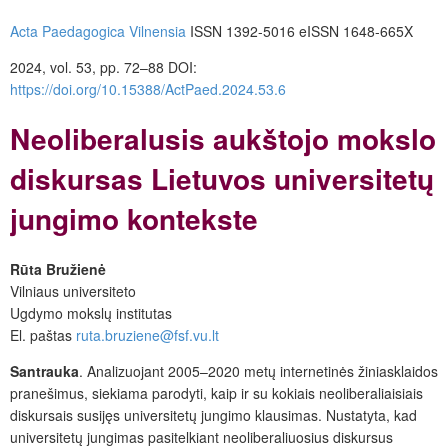
Acta Paedagogica Vilnensia
ISSN 1392-5016 eISSN 1648-665X
2024, vol. 53, pp. 72–88
DOI:
https://doi.org/10.15388/ActPaed.2024.53.6
Neoliberalusis aukštojo mokslo
diskursas Lietuvos universitetų
jungimo kontekste
Rūta Bružienė
Vilniaus universiteto
Ugdymo mokslų institutas
El. paštas
ruta.bruziene@fsf.vu.lt
Santrauka
. Analizuojant 2005–2020 metų internetinės žiniasklaidos
pranešimus, siekiama parodyti, kaip ir su kokiais neoliberaliaisiais
diskursais susijęs universitetų jungimo klausimas. Nustatyta, kad
universitetų jungimas pasitelkiant neoliberaliuosius diskursus