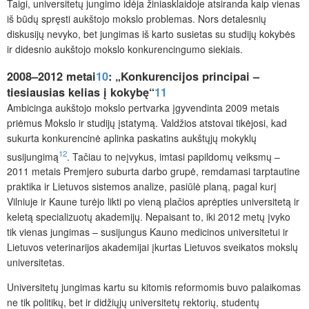
Taigi, universitetų jungimo idėja žiniasklaidoje atsiranda kaip vienas
iš būdų spręsti aukštojo mokslo problemas. Nors detalesnių
diskusijų nevyko, bet jungimas iš karto susietas su studijų kokybės
ir didesnio aukštojo mokslo konkurencingumo siekiais.
2008–2012 metai
10
: „Konkurencijos principai –
tiesiausias kelias į kokybę“
11
Ambicinga
aukštojo mokslo pertvarka įgyvendinta 2009 metais
priėmus Mokslo ir studijų įstatymą. Valdžios atstovai tikėjosi, kad
sukurta konkurencinė aplinka paskatins aukštųjų mokyklų
12
susijungimą
. Tačiau to neįvykus, imtasi papildomų veiksmų –
2011 metais Premjero suburta darbo grupė, remdamasi tarptautine
praktika ir Lietuvos sistemos analize, pasiūlė planą, pagal kurį
Vilniuje ir Kaune turėjo likti po vieną plačios aprėpties universitetą ir
keletą specializuotų akademijų. Nepaisant to, iki 2012 metų įvyko
tik vienas jungimas – susijungus Kauno medicinos universitetui ir
Lietuvos veterinarijos akademijai įkurtas Lietuvos sveikatos mokslų
universitetas.
Universitetų jungimas kartu su kitomis reformomis buvo palaikomas
ne tik politikų, bet ir didžiųjų universitetų rektorių, studentų