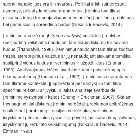
supratimą apie juos yra itin svarbus. Politikai ir kiti suinteresuoti
asmenys, pristatydami savo argumentus, įrėmina tam tikrus
diskursus ir taip formuoja visuomenės požiūrį į politines problemas
bei geriausius jų sprendimo būdus (Nokalla ir Bacevic, 2014).
Įrėminimo analizė (angl.
frame analysis
)
susitelkia į realybės
(per)kūrimą veikėjams naudojant tam tikrus diskursų formavimo
būdus (Triandafylli, 1998). Įrėminimui naudojant tam tikrus žodžius,
frazes, stereotipinius vaizdus ar jų nenaudojant siekiama temiškai
sustiprinti vienus faktus ar vertinimus ir užgožti kitus (Entman,
1993). Analizuojamos idėjos, svarbios kuriant pasakojimą apie
tiriamą problemą (Gamson et al., 1992). Įrėminimas suprantamas
tam tikrame kontekste, jį apibrėžiant per santykį su tam tikru
specifiniu reiškiniu ar įvykiu, o laikas analizėje svarbus dėl
įrėminimo vystymosi ir kaitos (Chong ir Druckman, 2007). Skiriami
trys pagrindiniai diskursų įrėminimo būdai: problemos apibrėžimas,
susitelkiant į problemą ir susijusius reiškinius, vertinimas,
išryškinant priežastinius ryšius ir jų poveikį, bei sprendimų siūlymas,
išryškinant jų rezultato veiksmingumą (Nokalla, ir Bacevic, 2014;
Entman, 1993).