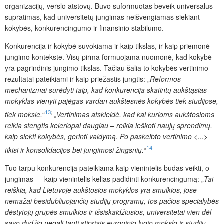
organizacijų, verslo atstovų. Buvo suformuotas beveik universalus
supratimas, kad universitetų jungimas neišvengiamas siekiant
kokybės, konkurencingumo ir finansinio stabilumo.
Konkurencija ir kokybė suvokiama ir kaip tikslas, ir kaip priemonė
jungimo kontekste. Visų pirma formuojama nuomonė, kad kokybė
yra pagrindinis jungimo tikslas. Tačiau šalia to kokybės vertinimo
rezultatai pateikiami ir kaip priežastis jungtis: „
Reformos
mechanizmai surėdyti taip, kad konkurencija skatintų aukštąsias
mokyklas vienyti pajėgas vardan aukštesnės kokybės tiek studijose,
13
;
tiek moksle.
“
„
Vertinimas atskleidė, kad kai kurioms aukštosioms
reikia stengtis keleriopai daugiau
–
reikia ieškoti naujų sprendimų,
kaip siekti kokybės, gerinti valdymą. Po paskelbto vertinimo <...>
14
tikisi ir konsolidacijos bei jungimosi žingsnių.
“
Tuo tarpu konkurencija pateikiama kaip vienintelis būdas veikti, o
jungimas — kaip vienintelis kelias padidinti konkurencingumą: „
Tai
reiškia, kad Lietuvoje aukštosios mokyklos yra smulkios, jose
nemažai besidubliuojančių studijų programų, tos pačios specialybės
dėstytojų grupės smulkios ir išsiskaidžiusios, universitetai vien dėl
savo dydžio negali tapti stipriais europinio lygio mokslo ir studijų