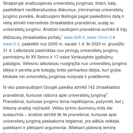
Straipsnyje analizuojamas universitetų jungimas, tiriant, kaip,
pasitelkiant neoliberaliuosius diskursus, įrėminamas universitetų
jungimo poreikis. Analizuojami tikslingai pagal paskelbimo datą ir
vietą atrinkti internetinės žiniasklaidos pranešimai, susiję su
universitetų jungimu. Analizei naudojami pranešimai surinkti iš trijų
1
didžiausių žiniasklaidos portalų
www.delfi.lt
,
www.15min.lt
ir
www.lrt.lt
, paskelbti nuo 2005 m. sausio 1 d. iki 2020 m. gruodžio
31 d. Laikotarpis pasirinktas nuo pirmųjų universitetų jungimų
paminėjimų iki XII Seimo ir 17-osios Vyriausybės įgaliojimų
pabaigos. Vėlesniu laikotarpiu nusigręžta nuo universitetų jungimo
idėjos ir pereita prie kolegijų tinklo pertvarkos idėjos, kuri grįsta
kitokiais nei universitetų jungimas motyvais ir praktikomis.
Iš viso pasinaudojant Google paieška atrinkti 742 žiniasklaidos
2
pranešimai, kuriuose rašoma apie universitetų jungimą
.
Pranešimai, kuriuose jungimo tema neplėtojama, pažymėti, bet į
tolesnę analizę neįtraukti. Vėliau tyrimo duomenų imtis dar
susiaurinta – analizei atrinkti tik tie pranešimai, kuriuose apie
universitetų jungimą pasisakoma teigiamai, yra aiškūs veikėjai,
pateikiami ir plėtojami argumentai. Atliekant platesnę tem
inę