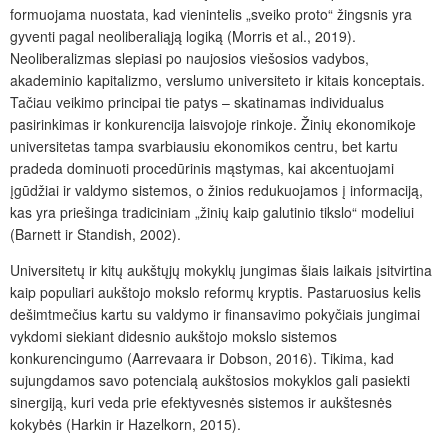
formuojama nuostata, kad vienintelis
„
sveiko proto
“
žingsnis yra
gyventi pagal neoliberaliąją logiką (Morris et al., 2019).
Neoliberalizmas slepiasi po naujosios viešosios vadybos,
akademinio kapitalizmo, verslumo universiteto ir kitais konceptais.
Tačiau veikimo principai tie patys – skatinamas individualus
pasirinkimas ir konkurencija laisvojoje rinkoje. Žinių ekonomikoje
universitetas tampa svarbiausiu ekonomikos centru, bet kartu
pradeda dominuoti procedūrinis mąstymas, kai akcentuojami
įgūdžiai ir valdymo sistemos, o žinios redukuojamos į informaciją,
kas yra priešinga tradiciniam
„
žinių kaip galutinio tikslo
“
modeliui
(Barnett ir Standish, 2002).
Universitetų ir kitų aukštųjų mokyklų jungimas šiais laikais įsitvirtina
kaip populiari aukštojo mokslo reformų kryptis. Pastaruosius kelis
dešimtmečius kartu su valdymo ir finansavimo pokyčiais jungimai
vykdomi siekiant didesnio aukštojo mokslo sistemos
konkurencingumo (Aarrevaara ir Dobson, 2016). Tikima, kad
sujungdamos savo potencialą aukštosios mokyklos gali pasiekti
sinergiją, kuri veda prie efektyvesnės sistemos ir aukštesnės
kokybės (Harkin ir Hazelkorn, 2015).