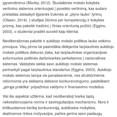
įgyvendinimui (Morley, 2012). Šiuolaikinės mokslo kokybės
vertinimo sistemos orientuojasi į poveikio vertinimą, kas sudaro
prielaidas atsisakyti ilgesnės trukmės ar
„
plyno lauko
“
tyrimų
(Olssen, 2016). Į studijas žiūrima
per kompetencijų ir kokybės
prizmę, kas pakeitė tradicinį į žinias orientuotą požiūrį (Eggins,
2003), o studentai pradėti suvokti kaip klientai.
Neoliberalizmas pakeitė ir aukštojo mokslo politikos lauko veikimo
principus. Visų pirma tai pasireiškia didėjančia tarptautinės aukštojo
mokslo politikos diskurso įtaka, kai tarptautinėse organizacijose
suformuotos politinės darbotvarkės perkeliamos į nacionalines
sistemas. Valstybės siekia savo aukštojo mokslo sistemas
pertvarkyti pagal tarptautinius standartus (Eggins, 2003). Aukštojo
mokslo sistemos tampa vis panašesnėmis, nes struktūrinėmis
reformomis yra siekiama didesnio konkurencingumo, pasitelkiant
„gerąja praktika“ pripažintus valdymo ir finansavimo modelius.
Visi šie aspektai užtikrina, kad neoliberalioji tvarka taptų
nekvestionuojama norma ir savireguliacijos mechanizmu. Nors ir
kritikuodamos beribę konkurenciją, aukštosios mokyklos,
skatinamos rinkos motyvacijos, pačios gerina savo paslaugų