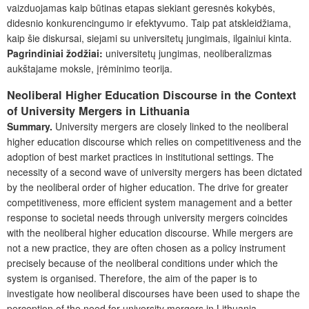
vaizduojamas kaip būtinas etapas siekiant geresnės kokybės,
didesnio konkurencingumo ir efektyvumo. Taip pat atskleidžiama,
kaip šie diskursai, siejami su universitetų jungimais, ilgainiui kinta.
Pagrindiniai žodžiai:
universitetų jungimas, neoliberalizmas
aukštajame moksle, įrėminimo teorija.
Neoliberal Higher Education Discourse in the Context
of University Mergers in Lithuania
Su
mmary.
University mergers are closely linked to the neoliberal
higher education discourse which relies on competitiveness and the
adoption of best market practices in institutional settings. The
necessity of a second wave of university mergers has been dictated
by the neoliberal order of higher education. The drive for greater
competitiveness, more efficient system management and a better
response to societal needs through university mergers coincides
with the neoliberal higher education discourse. While mergers are
not a new practice, they are often chosen as a policy instrument
precisely because of the neoliberal conditions under which the
system is organised. Therefore, the aim of the paper is to
investigate how neoliberal discourses have been used to shape the
perception of the need for university mergers in Lithuania.