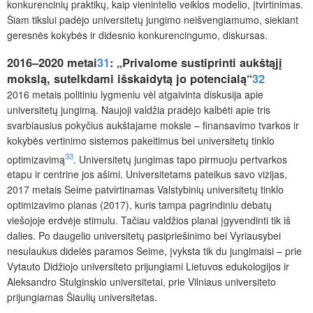
konkurencinių praktikų, kaip vienintelio veiklos modelio, įtvirtinimas.
Šiam tikslui padėjo universitetų jungimo neišvengiamumo, siekiant
geresnės kokybės ir didesnio konkurencingumo, diskursas.
2016–2020 metai
31
: „Privalome sustiprinti aukštąjį
mokslą, sutelkdami išskaidytą jo potencialą“
32
2016 metais politiniu lygmeniu vėl atgaivinta diskusija apie
universitetų jungimą. Naujoji valdžia pradėjo kalbėti apie tris
svarbiausius pokyčius aukštajame moksle – finansavimo tvarkos ir
kokybės vertinimo sistemos pakeitimus bei universitetų tinklo
33
optimizavimą
. Universitetų jungimas tapo pirmuoju pertvarkos
etapu ir centrine jos ašimi. Universitetams pateikus savo vizijas,
2017 metais Seime patvirtinamas Valstybinių universitetų tinklo
optimizavimo planas (2017), kuris tampa pagrindiniu debatų
viešojoje erdvėje stimulu. Tačiau valdžios planai įgyvendinti tik iš
dalies. Po daugelio universitetų pasipriešinimo bei Vyriausybei
nesulaukus didelės paramos Seime, įvyksta tik du jungimaisi – prie
Vytauto Didžiojo universiteto prijungiami Lietuvos edukologijos ir
Aleksandro Stulginskio universitetai, prie Vilniaus universiteto
prijungiamas Šiaulių universitetas.