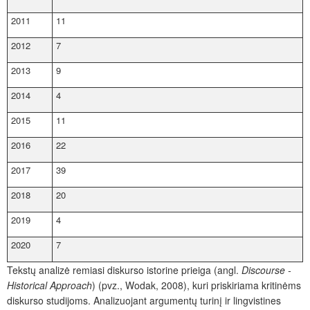
2011
11
2012
7
2013
9
2014
4
2015
11
2016
22
2017
39
2018
20
2019
4
2020
7
Tekstų analizė remiasi diskurso istorine prieiga (angl.
D
iscourse -
Historical Approach
) (pvz., Wodak, 2008), kuri priskiriama kritinėms
diskurso studijoms. Analizuojant argumentų turinį ir lingvistines