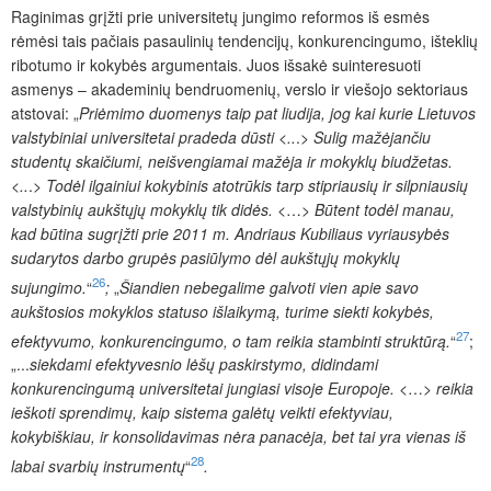
Raginimas grįžti prie universitetų jungimo reformos iš esmės
rėmėsi tais pačiais pasaulinių tendencijų, konkurencingumo, išteklių
ribotumo ir kokybės argumentais. Juos išsakė suinteresuoti
asmenys – akademinių bendruomenių, verslo ir viešojo sektoriaus
atstovai: „
Priėmimo duomenys taip pat liudija, jog kai kurie Lietuvos
valstybiniai universitetai pradeda dūsti <..
.
> Sulig mažėjančiu
studentų skaičiumi, neišvengiamai mažėja ir mokyklų biudžetas.
<..
.
> Todėl ilgainiui kokybinis atotrūkis tarp stipriausių ir silpniausių
valstybinių aukštųjų mokyklų tik didės. <
…
> Būtent todėl manau,
kad būtina sugrįžti prie 2011 m. Andriaus Kubiliaus vyriausybės
sudarytos darbo grupės pasiūlymo dėl aukštųjų mokyklų
26
sujungimo.
“
;
„
Šiandien nebegalime galvoti vien apie savo
aukštosios mokyklos statuso išlaikymą, turime siekti kokybės,
27
efektyvumo, konkurencingumo, o tam reikia stambinti struktūrą.
“
;
„...
siekdami efektyvesnio lėšų paskirstymo, didindami
konkurencingumą universitetai jungiasi visoje Europoje. <
…
> reikia
ieškoti sprendimų, kaip sistema galėtų veikti efektyviau,
kokybiškiau, ir konsolidavimas nėra panacėja, bet tai yra vienas iš
28
labai svarbių instrumentų
“
.