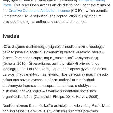
Press
. This is an Open Access article distributed under the terms of
the
Creative Commons Attribution Licence
(CC BY), which permits
unrestricted use, distribution, and reproduction in any medium,
provided the original author and source are credited.
Įvadas
XX a. 8-ajame dešimtmetyje įsigalėjusi neoliberalizmo ideologija
pakeitė pasaulio socialinį ir
ekonominį vaizdą. Ji atnešė radikalų
laissez-faire
rinkos supratimą ir
„
minimalios
“
valstybės idėją
(Schultz, 2010). Ši paradigma, galinti prisitaikyti prie skirtingų
ideologijų ir politinių santvarkų, tapo neatsiejama gyvenimo dalimi.
Laisvos rinkos efektyvumas, ekonomikos dereguliavimas ir viešojo
sektoriaus privatizavimas, mažesni mokesčiai ir individuali
atsakomybė tapo savaime suprantama tiesa, o efektyvumo
diskursas ir rinkos logika – savaime suprantamu socialinės
organizacijos būdu (Carlquist ir Phelps, 2014; Harvey, 2005).
Neoliberalizmas iš esmės keičia aukštojo mokslo veidą. Pasitelkiant
neoliberaliuosius diskursus ir tų diskursų nulemtas praktikas