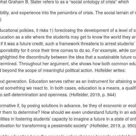
what Graham B. Slater refers to as a “social ontology of crisis” which
ity, and experience into the penumbra of crisis. The social terrain of n
)
ducational policies, it risks 1) foreclosing the development of a level o
ucation as a site where the students may get to know the world they are
as if it was a future credit, such a framework threatens to arrest studen
sponsibility for it once their time comes to do so. For example, while con
ghlighted the discontinuity between the idea that a sustainable future 
-determined. Throughout her argument, she shows how both common educ
 beyond the scope of meaningful political action. Holfelder writes:
next generation. Education serves rather as an instrument for attaining 
just something we react to. In both cases, education is a means, a quali
o self-determination and openness. (Holfelder, 2019, p. 944)
rmative if, by posing solutions in advance, be they of economic or ecolo
for them to determine? How should we even understand futurity in an ed
es in fostering students’ capacity to imagine a future in a state of onto
tivation for transforming a pessimistic society” (Holfelder, 2019, p. 950)