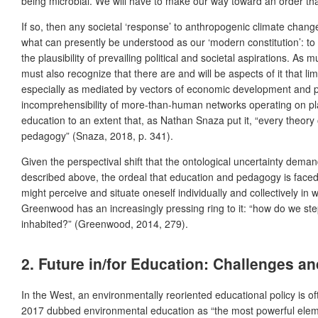
being microbial. We will have to make our way toward an order th
If so, then any societal ‘response’ to anthropogenic climate change
what can presently be understood as our ‘modern constitution’: to 
the plausibility of prevailing political and societal aspirations. 
must also recognize that there are and will be aspects of it that 
especially as mediated by vectors of economic development and poli
incomprehensibility of more-than-human networks operating on pla
education to an extent that, as Nathan Snaza put it, “every theory o
pedagogy” (Snaza, 2018, p. 341).
Given the perspectival shift that the ontological uncertainty dema
described above, the ordeal that education and pedagogy is faced 
might perceive and situate oneself individually and collectively in
Greenwood has an increasingly pressing ring to it: “how do we step
inhabited?” (Greenwood, 2014, 279).
2. Future in/for Education: Challenges a
In the West, an environmentally reoriented educational policy is 
2017 dubbed environmental education as “the most powerful element