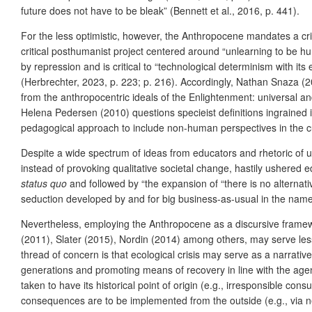
future does not have to be bleak” (Bennett et al., 2016, p. 441).
For the less optimistic, however, the Anthropocene mandates a crit
critical posthumanist project centered around “unlearning to be 
by repression and is critical to “technological determinism with its 
(Herbrechter, 2023, p. 223; p. 216). Accordingly, Nathan Snaza (
from the anthropocentric ideals of the Enlightenment: universal and
Helena Pedersen (2010) questions specieist definitions ingrained i
pedagogical approach to include non-human perspectives in the c
Despite a wide spectrum of ideas from educators and rhetoric of urg
instead of provoking qualitative societal change, hastily ushered
status quo
and followed by “the expansion of “there is no alternat
seduction developed by and for big business-as-usual in the name
Nevertheless, employing the Anthropocene as a discursive framework 
(2011), Slater (2015), Nordin (2014) among others, may serve less 
thread of concern is that ecological crisis may serve as a narrative 
generations and promoting means of recovery in line with the agen
taken to have its historical point of origin (e.g., irresponsible con
consequences are to be implemented from the outside (e.g., via ne