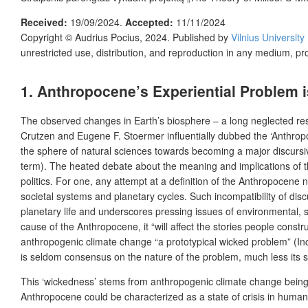
Received:
19/09/2024.
Accepted:
11/11/2024
Copyright ©
Audrius Pocius
,
2024. Published by
Vilnius University
unrestricted use, distribution, and reproduction in any medium, pr
1. Anthropocene’s Experiential Problem 
The observed changes in Earth’s biosphere – a long neglected re
Crutzen and Eugene F. Stoermer influentially dubbed the ‘Anthropoce
the sphere of natural sciences towards becoming a major discursive
term). The heated debate about the meaning and implications of the 
politics. For one, any attempt at a definition of the Anthropocene 
societal systems and planetary cycles. Such incompatibility of dis
planetary life and underscores pressing issues of environmental, s
cause of the Anthropocene, it “will affect the stories people con
anthropogenic climate change “a prototypical wicked problem” (Incrop
is seldom consensus on the nature of the problem, much less its solu
This ‘wickedness’ stems from anthropogenic climate change being ne
Anthropocene could be characterized as a state of crisis in human 