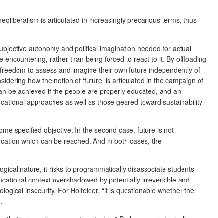
eoliberalism is articulated in increasingly precarious terms, thus
f subjective autonomy and political imagination needed for actual
 encountering, rather than being forced to react to it. By offloading
ts’ freedom to assess and imagine their own future independently of
sidering how the notion of ‘future’ is articulated in the campaign of
can be achieved if the people are properly educated, and an
ational approaches as well as those geared toward sustainability
some specified objective. In the second case, future is not
fication which can be reached. And in both cases, the
gical nature, it risks to programmatically disassociate students
ucational context overshadowed by potentially irreversible and
logical insecurity. For Holfelder, “it is questionable whether the
.