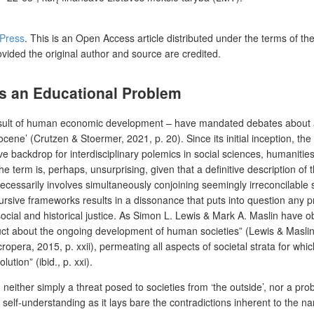
 Press
. This is an Open Access article distributed under the terms of th
ovided the original author and source are credited.
is an Educational Problem
sult of human economic development – have mandated debates about a pl
ne’ (Crutzen & Stoermer, 2021, p. 20). Since its initial inception, the 
 backdrop for interdisciplinary polemics in social sciences, humanities
term is, perhaps, unsurprising, given that a definitive description of 
necessarily involves simultaneously conjoining seemingly irreconcilable
cursive frameworks results in a dissonance that puts into question any 
ocial and historical justice. As Simon L. Lewis & Mark A. Maslin have 
struct about the ongoing development of human societies” (Lewis & Masl
era, 2015, p. xxii), permeating all aspects of societal strata for which “
tion” (ibid., p. xxi).
ither simply a threat posed to societies from ‘the outside’, nor a prob
self-understanding as it lays bare the contradictions inherent to the n