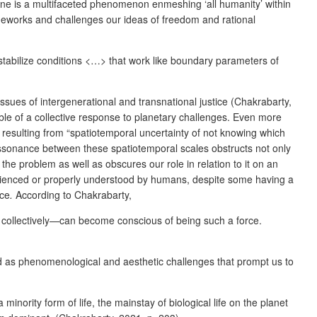
ene is a multifaceted phenomenon enmeshing ‘all humanity’ within
ameworks and challenges our ideas of freedom and rational
tabilize conditions <…> that work like boundary parameters of
issues of intergenerational and transnational justice (Chakrabarty,
able of a collective response to planetary challenges. Even more
, resulting from “spatiotemporal uncertainty of not knowing which
 dissonance between these spatiotemporal scales obstructs not only
the problem as well as obscures our role in relation to it on an
perienced or properly understood by humans, despite some having a
nce
.
According to Chakrabarty,
d collectively—can become conscious of being such a force.
ed as phenomenological and aesthetic challenges that prompt us to
inority form of life, the mainstay of biological life on the planet