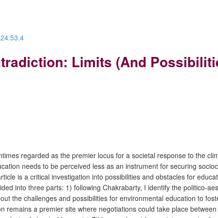
024.53.4
adiction: Limits (And Possibilitie
entimes regarded as the
premier locus for a societal response to the cl
tion needs to be perceived less as an instrument for securing sociocu
ticle is a critical investigation into possibilities and obstacles for edu
ivided into three parts: 1) following Chakrabarty, I identify the politic
out the challenges and possibilities for environmental education to fos
n remains a premier site where negotiations could take place between t