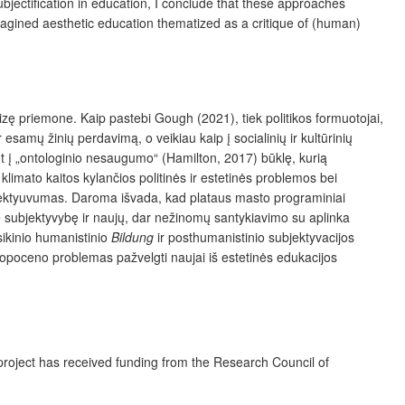
bjectification in education, I conclude that these approaches
magined aesthetic education thematized as a critique of (human)
izę priemone. Kaip pastebi Gough (2021), tiek politikos formuotojai,
 esamų žinių perdavimą, o veikiau kaip į socialinių ir kultūrinių
iant į „ontologinio nesaugumo“ (Hamilton, 2017) būklę, kurią
limato kaitos kylančios politinės ir estetinės problemos bei
 efektyuvumas. Daroma išvada, kad plataus masto programiniai
pie subjektyvybę ir naujų, dar nežinomų santykiavimo su aplinka
sikinio humanistinio
Bildung
ir posthumanistinio subjektyvacijos
ntropoceno problemas pažvelgti naujai iš estetinės edukacijos
s project has received funding from the Research Council of