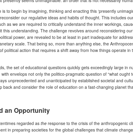
at presently seems unimaginable: an order that is not necessarily hum
 is to begin by imagining, thinking and enacting this ‘presently unimagi
reconsider our regulative ideas and habits of thought. This includes our
As much as we are required to critically understand the inner workings, c
limit this understanding. The challenge revolves around reconsidering o
tical power, are revealed to be at least in part inadequate for addressi
netary scale. That being so, more than anything else, the Anthropocen
f political action that requires a shift away from how things operate in t
nds, the set of educational questions quickly gets exceedingly large in
with envelops not only the politico-pragmatic question of “what ought t
 ways unprecedented and unanticipated by established societal and cultur
 back and consider the role of education on a fast-changing planet that
nd an Opportunity
oftentimes regarded as
the
response to the crisis of the anthropogenic 
 in preparing societies for the global challenges that climate change 