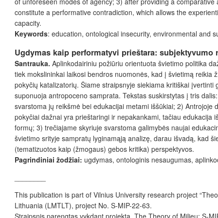
of unforeseen modes of agency; 3) after providing a comparative 
constitute a performative contradiction, which allows the experie
capacity.
Keywords
: education, ontological insecurity, environmental and su
Ugdymas kaip performatyvi prieštara: subjektyvumo 
Santrauka.
Aplinkodairiniu požiūriu orientuota švietimo politika 
tiek mokslininkai laikosi bendros nuomonės, kad į švietimą reikia žiū
pokyčių katalizatorių. Šiame straipsnyje siekiama kritiškai įvertinti
suponuoja antropoceno samprata. Tekstas suskirstytas į tris dalis:
svarstoma jų reikšmė bei edukacijai metami iššūkiai; 2) Antrojoje
pokyčiai dažnai yra prieštaringi ir nepakankami, tačiau edukacija i
formų; 3) trečiajame skyriuje svarstoma galimybės naujai edukacinė
švietimo srityje sampratų lyginamąją analizę, darau išvadą, kad šie
(tematizuotos kaip (žmogaus) gebos kritika) perspektyvos.
Pagrindiniai žodžiai:
ugdymas, ontologinis nesaugumas, aplinkoda
________
This publication is part of Vilnius University research project “T
Lithuania (LMTLT), project No. S-MIP-22-63.
Straipsnis parengtas vykdant projektą „The Theory of Milieu: S-MI