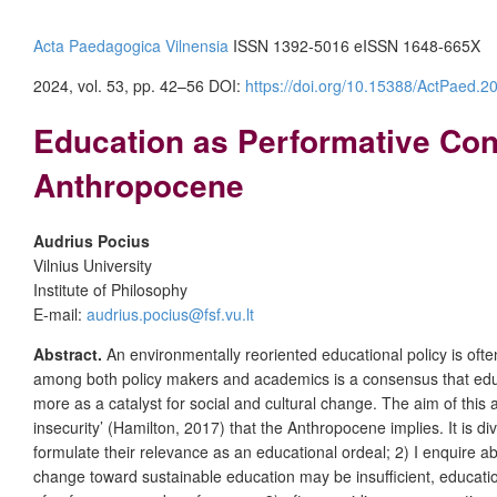
Acta Paedagogica Vilnensia
ISSN 1392-5016 eISSN 1648-665X
2024, vol. 53, pp. 42–56
DOI:
https://doi.org/10.15388/ActPaed.2
Education as Performative Contr
Anthropocene
Audrius Pocius
Vilnius University
Institute of Philosophy
E-mail:
audrius.pocius@fsf.vu.lt
Abstract.
An environmentally reoriented educational policy is oft
among both policy makers and academics is a consensus that educa
more as a catalyst for social and cultural change. The aim of this ar
insecurity’ (Hamilton, 2017) that the Anthropocene implies. It is d
formulate their relevance as an educational ordeal; 2) I enquire ab
change toward sustainable education may be insufficient, educatio