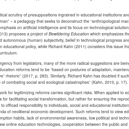
ical scrutiny of presuppositions ingrained in educational institutions a
human” – a pedagogy that seeks to deconstruct the “anthropological m
emphasis on artificial intelligence and its focus on technological solutio
2013) proposes a project of
Bewildering Education
which emphasizes the
 autonomous (human) subjectivity, belief in technological progress and a
n educational policy, while Richard Kahn (2011) considers this issue fr
urriculum.
ency from legislators, many of the more radical suggestions are being l
 education reforms tend to be “based on postures of adaptation, mainte
ive” rhetoric” (2017, p. 283). Similarly, Richard Kahn has doubted if s
 of combating social and ecological catastrophes” (Kahn, 2010, p. 17).
for legitimizing reforms carries significant risks. When applied to edu
for facilitating social transformation, but rather for ensuring the re
to offload responsibility to individuals, social and educational instituti
da of neoliberal economic development. Such reforms tend to view educa
sumption habits, lack of environmental awareness, low political and technol
w online education technologies, cooperation between the public and pri