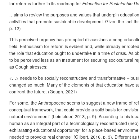
for reforms further in its roadmap for
Education for Sustainable D
…aims to review the purposes and values that underpin education a
activities that promote sustainable development. Given the fact the
p. 12)
This perceived urgency has prompted discussions among educationa
field. Enthusiasm for reform is evident and, while already enroote
the role that education ought to undertake in a time of crisis. 
to be perceived less as an instrument for securing sociocultural 
as Gough stresses:
<…> needs to be socially reconstructive and transformative – busi
changed so much. Many of the elements of that education have sur
confront the future. (Gough, 2021)
For som
e, the Anthropocene seems to suggest a new frame of refe
conceptual framework, that could provide a solid basis for envisi
natural environment” (Leinfelder, 2013, p. 9). According to his id
human as an integral part of a technologically reconstructed (neo
exhilarating educational opportunity” for a place-based environmen
needed to provoke real change” (Gilbert, 2016, p. 3). Different a