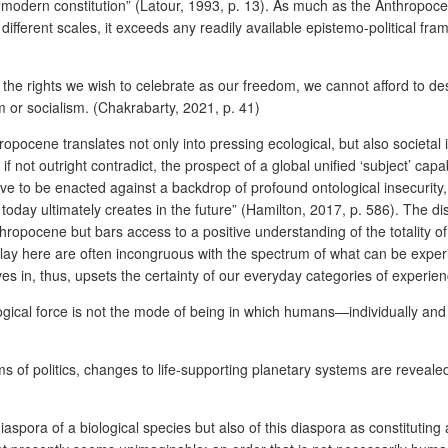
 “modern constitution” (Latour, 1993, p. 13). As much as the Anthropoc
fferent scales, it exceeds any readily available epistemo-political fr
he rights we wish to celebrate as our freedom, we cannot afford to des
or socialism. (Chakrabarty, 2021, p. 41)
ropocene translates not only into pressing ecological, but also societal 
 not outright contradict, the prospect of a global unified ‘subject’ cap
have to be enacted against a backdrop of profound ontological insecurity
 today ultimately creates in the future” (Hamilton, 2017, p. 586). The
hropocene but bars access to a positive understanding of the totality of 
t play here are often incongruous with the spectrum of what can be ex
ves in, thus, upsets the certainty of our everyday categories of experie
ogical force is not the mode of being in which humans—individually an
 of politics, changes to life-supporting planetary systems are reveal
pora of a biological species but also of this diaspora as constituting a m