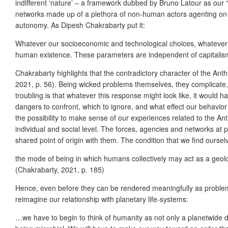
indifferent ‘nature’ – a framework dubbed by Bruno Latour as our
networks made up of a plethora of non-human actors agenting on di
autonomy. As Dipesh Chakrabarty put it:
Whatever our socioeconomic and technological choices, whatever t
human existence. These parameters are independent of capitalism 
Chakrabarty highlights that the contradictory character of the Anth
2021, p. 56). Being wicked problems themselves, they complicate, if
troubling is that whatever this response might look like, it would 
dangers to confront, which to ignore, and what effect our behavior
the possibility to make sense of our experiences related to the Ant
individual and social level. The forces, agencies and networks a
shared point of origin with them. The condition that we find oursel
the mode of being in which humans collectively may act as a geol
(Chakrabarty, 2021, p. 185)
Hence, even before they can be rendered meaningfully as problems
reimagine our relationship with planetary life-systems:
…we have to begin to think of humanity as not only a planetwide dias