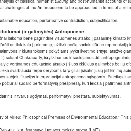
analysis of classical humanist
Bildung
and post-humanist accounts of su
ntial challenges of the Anthropocene to be approached in terms of a rei
stainable education, performative contradiction, subjectification.
ribotumai (ir galimybės) Antropocene
dažnai laikoma bene pagrindine visuomenės atsako į pasaulinę klimato kr
rėti ne tiek kaip į priemonę, užtikrinančią sociokultūrinę reprodukciją ir
 galimybes ir kliūtis tokiems pokyčiams įvykti švietimo srityje, atsižvelg
 1) sekant Chakrabarty, išryškinamos ir susiejamos dėl antropogeninės k
 dalyje vertinamos edukacinio atsako į šiuos iššūkius galimybės bei jų
šlieka svarbiausia terpe deryboms tarp giliai įsišaknijusių įsitikinimų a
s subjektifikacijos interpretacijai antropoceno sąlygomis. Pateikęs kla
 požiūriai sudaro performatyvią priešpriešą, kuri leidžia į patirtines a
irinis ir tvarus ugdymas, performatyvi prieštara, subjektyvumas.
heory of Milieu: Philosophical Premises of Environmental Education.” Thi
P-22-63”, kurį finansavo Lietuvos mokslo taryba (LMT).