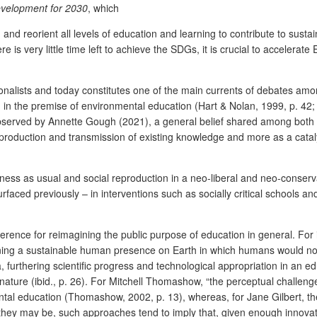
evelopment for 2030
, which
nd reorient all levels of education and learning to contribute to susta
re is very little time left to achieve the SDGs, it is crucial to acceler
lists and today constitutes one of the main currents of debates among 
d in the premise of environmental education (Hart & Nolan, 1999, p. 42; 
As observed by Annette Gough (2021), a general belief shared among bo
reproduction and transmission of existing knowledge and more as a catal
ness as usual and social reproduction in a neo-liberal and neo-conser
faced previously – in interventions such as socially critical schools
rence for reimagining the public purpose of education in general. For
oning a sustainable human presence on Earth in which humans would no l
ea, furthering scientific progress and technological appropriation in an
)nature (ibid., p. 26). For Mitchell Thomashow, “the perceptual challe
tal education (Thomashow, 2002, p. 13), whereas, for Jane Gilbert, the 
s they may be, such approaches tend to imply that, given enough innova