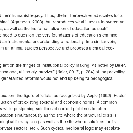
nd their humanist legacy. Thus, Stefan Herbrechter advocates for a
achine” (Agamben, 2003) that reproduces what it seeks to overcome
ns, as well as the instrumentalization of education as such”
 need to question the very foundations of education stemming
n instrumental understanding of rationality. In a similar vein,
om an animal studies perspective and proposes a critical eco-
eft on the fringes of institutional policy making. As noted by Beier,
nance
and, ultimately, survival” (Beier, 2017, p. 284) of the prevailing
uch generalized reforms would not end up being “a pedagogical
cation, the figure of ‘crisis’, as recognized by Apple (1992), Foster
production of preexisting societal and economic norms. A common
ons while postponing solutions of current problems to future
tion simultaneously as the site where the structural crisis is
ogical literacy, etc.) as well as the site where solutions for its
vate sectors, etc.). Such cyclical neoliberal logic may escalate