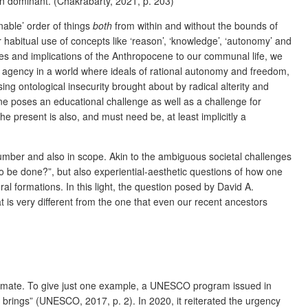
an dominant. (Chakrabarty, 2021, p. 203)
nable’ order of things
both
from within and without the bounds of
 habitual use of concepts like ‘reason’, ‘knowledge’, ‘autonomy’ and
auses and implications of the Anthropocene to our communal life, we
ur agency in a world where ideals of rational autonomy and freedom,
ng ontological insecurity brought about by radical alterity and
e poses an educational challenge as well as a challenge for
he present is also, and must need be, at least implicitly a
 number and also in scope. Akin to the ambiguous societal challenges
o be done?”, but also experiential-aesthetic questions of how one
al formations. In this light, the question posed by David A.
 is very different from the one that even our recent ancestors
climate. To give just one example, a UNESCO program issued in
brings” (UNESCO, 2017, p. 2). In 2020, it reiterated the urgency