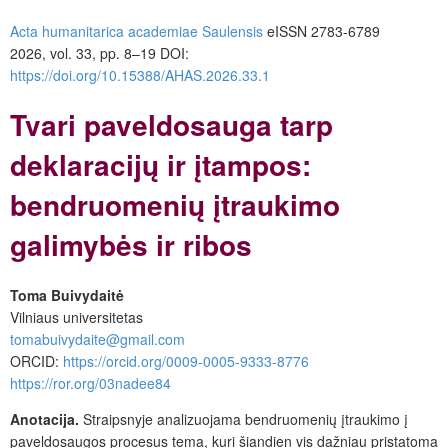
Acta humanitarica academiae Saulensis
eISSN 2783-6789
2026, vol. 33, pp. 8–19 DOI:
https://doi.org/10.15388/AHAS.2026.33.1
Tvari paveldosauga tarp
deklaracijų ir įtampos:
bendruomenių įtraukimo
galimybės ir ribos
Toma Buivydaitė
Vilniaus universitetas
tomabuivydaite@gmail.com
ORCID:
https://orcid.org/0009-0005-9333-8776
https://ror.org/03nadee84
Anotacija.
Straipsnyje analizuojama bendruomenių įtraukimo į
paveldosaugos procesus tema, kuri šiandien vis dažniau pristatoma