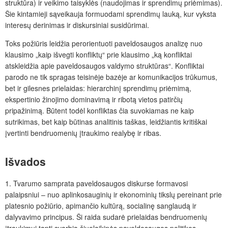
struktūra) ir veikimo taisyklės (naudojimas ir sprendimų priėmimas).
Šie kintamieji sąveikauja formuodami sprendimų lauką, kur vyksta
interesų derinimas ir diskursiniai susidūrimai.
Toks požiūris leidžia perorientuoti paveldosaugos analizę nuo
klausimo „kaip išvegti konfliktų“ prie klausimo „ką konfliktai
atskleidžia apie paveldosaugos valdymo struktūras“. Konfliktai
parodo ne tik spragas teisinėje bazėje ar komunikacijos trūkumus,
bet ir gilesnes prielaidas: hierarchinį sprendimų priėmimą,
ekspertinio žinojimo dominavimą ir ribotą vietos patirčių
pripažinimą. Būtent todėl konfliktas čia suvokiamas ne kaip
sutrikimas, bet kaip būtinas analitinis taškas, leidžiantis kritiškai
įvertinti bendruomenių įtraukimo realybę ir ribas.
Išvados
1. Tvarumo samprata paveldosaugos diskurse formavosi
palaipsniui – nuo aplinkosauginių ir ekonominių tikslų pereinant prie
platesnio požiūrio, apimančio kultūrą, socialinę sanglaudą ir
dalyvavimo principus. Ši raida sudarė prielaidas bendruomenių