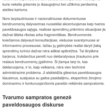
kuris nekelia grėsmės jo išsaugojimui bei užtikrina perdavimą
ateities kartoms.
Nors tarptautiniuose ir nacionaliniuose dokumentuose
bendruomenių dalyvavimas nuosekliai akcentuojamas kaip tvarios
paveldosaugos sąlyga, realiose sprendimų priėmimo situacijose jis
dažnai išlieka ribotas arba fragmentiškas. Bendruomenės
kviečiamos dalyvauti konsultacijose, viešuose svarstymuose ar
informavimo procesuose, tačiau jų galimybės realiai daryti įtaką
sprendimų turiniui dažnai nėra aiškiai apibrėžtos. Tai išryškina
barjerus, trukdančius pereiti nuo deklaratyvaus įtraukumo prie
realaus bendruomenių įgalinimo. Ši įtampa tarp to, kas
deklaruojama, ir to, kaip veikiama, nėra vien techninė
administracinė problema. Ji atskleidžia gilesnius paveldosaugos
klausimus, susijusius su galios pasidalijimu, ekspertinio žinojimo
dominavimu ir konkuruojančiomis paveldo reikšmės sampratomis.
Tvarumo sampratos genezė
paveldosaugos diskurse