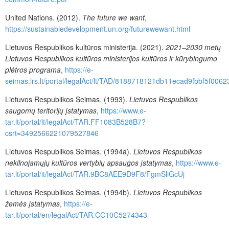
United Nations. (2012).
The future we want
,
https://sustainabledevelopment.un.org/futurewewant.html
Lietuvos Respublikos kultūros ministerija. (2021).
2021–2030 metų
Lietuvos Respublikos kultūros ministerijos kultūros ir kūrybingumo
plėtros programa
,
https://e-
seimas.lrs.lt/portal/legalAct/lt/TAD/8188718121db11ecad9fbbf5f006
Lietuvos Respublikos Seimas. (1993).
Lietuvos Respublikos
saugomų teritorijų įstatymas
,
https://www.e-
tar.lt/portal/lt/legalAct/TAR.FF1083B528B7?
csrt=3492566221079527846
Lietuvos Respublikos Seimas. (1994a).
Lietuvos Respublikos
nekilnojamųjų kultūros vertybių apsaugos įstatymas
,
https://www.e-
tar.lt/portal/it/legalAct/TAR.9BC8AEE9D9F8/FgmSliGcUj
Lietuvos Respublikos Seimas. (1994b).
Lietuvos Respublikos
žemės įstatymas
,
https://e-
tar.lt/portal/en/legalAct/TAR.CC10C5274343