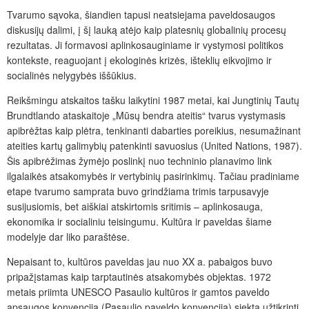
Tvarumo sąvoka, šiandien tapusi neatsiejama paveldosaugos
diskusijų dalimi, į šį lauką atėjo kaip platesnių globalinių procesų
rezultatas. Ji formavosi aplinkosauginiame ir vystymosi politikos
kontekste, reaguojant į ekologinės krizės, išteklių eikvojimo ir
socialinės nelygybės iššūkius.
Reikšmingu atskaitos tašku laikytini 1987 metai, kai Jungtinių Tautų
Brundtlando ataskaitoje „Mūsų bendra ateitis“ tvarus vystymasis
apibrėžtas kaip plėtra, tenkinanti dabarties poreikius, nesumažinant
ateities kartų galimybių patenkinti savuosius (United Nations, 1987).
Šis apibrėžimas žymėjo poslinkį nuo techninio planavimo link
ilgalaikės atsakomybės ir vertybinių pasirinkimų. Tačiau pradiniame
etape tvarumo samprata buvo grindžiama trimis tarpusavyje
susijusiomis, bet aiškiai atskirtomis sritimis – aplinkosauga,
ekonomika ir socialiniu teisingumu. Kultūra ir paveldas šiame
modelyje dar liko paraštėse.
Nepaisant to, kultūros paveldas jau nuo XX a. pabaigos buvo
pripažįstamas kaip tarptautinės atsakomybės objektas. 1972
metais priimta UNESCO Pasaulio kultūros ir gamtos paveldo
apsaugos konvencija (Pasaulio paveldo konvencija) siekta užtikrinti