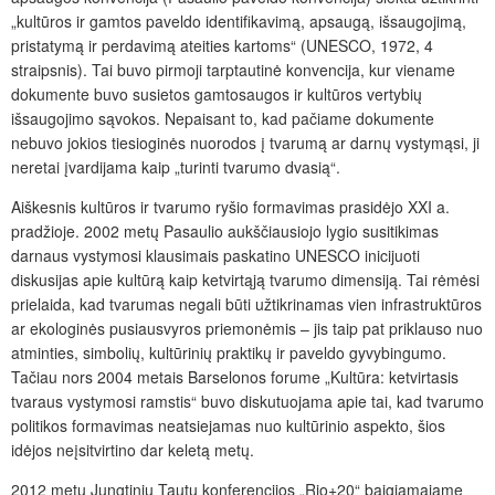
„kultūros ir gamtos paveldo identifikavimą, apsaugą, išsaugojimą,
pristatymą ir perdavimą ateities kartoms“ (UNESCO, 1972, 4
straipsnis). Tai buvo pirmoji tarptautinė konvencija, kur viename
dokumente buvo susietos gamtosaugos ir kultūros vertybių
išsaugojimo sąvokos. Nepaisant to, kad pačiame dokumente
nebuvo jokios tiesioginės nuorodos į tvarumą ar darnų vystymąsi, ji
neretai įvardijama kaip „turinti tvarumo dvasią“.
Aiškesnis kultūros ir tvarumo ryšio formavimas prasidėjo XXI a.
pradžioje. 2002 metų Pasaulio aukščiausiojo lygio susitikimas
darnaus vystymosi klausimais paskatino UNESCO inicijuoti
diskusijas apie kultūrą kaip ketvirtąją tvarumo dimensiją. Tai rėmėsi
prielaida, kad tvarumas negali būti užtikrinamas vien infrastruktūros
ar ekologinės pusiausvyros priemonėmis – jis taip pat priklauso nuo
atminties, simbolių, kultūrinių praktikų ir paveldo gyvybingumo.
Tačiau nors 2004 metais Barselonos forume „Kultūra: ketvirtasis
tvaraus vystymosi ramstis“ buvo diskutuojama apie tai, kad tvarumo
politikos formavimas neatsiejamas nuo kultūrinio aspekto, šios
idėjos neįsitvirtino dar keletą metų.
2012 metų Jungtinių Tautų konferencijos „Rio+20“ baigiamajame