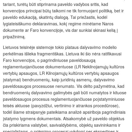
tariant, turėtų būti stiprinama paveldo vadybos sritis, kad
konvencijos principai būtų taikomi ne tik formuojant politiką, bet ir
paveldo edukaciją, skatintų dialogą. Tai priežastis, kodėl
lygiateisiškumo deklaravimas, kokį regime minėtame Naros
dokumente ar Faro konvencijoje, vis dar sunkiai skinasi kelią į
pripažinimą.
Lietuvos teisinėje sistemoje tokio plataus dalyvavimo modelio
perkėlimas išlieka fragmentiškas. Lietuva iki šio nėra ratifikavusi
Faro konvencijos, o pagrindiniuose paveldosaugą
reglamentuojančiuose dokumentuose (LR Nekilnojamųjų kultūros
vertybių apsaugos, LR Kilnojamųjų kultūros vertybių apsaugos
įstatymai) bendruomenių, kaip juridinių asmenų, dalyvavimo
paveldosaugos procesuose nenumato. Vis dėlto pažymėtina, kad
bendruomenių dalyvavimo galimybės gali būti numatytos ir kituose
paveldosaugos procesus reglamentuojančiuose poįstatyminiuose
teisės aktuose (pavyzdžiui, vertinimo ir atrankos procedūrose),
todėl šiame straipsnyje pateikiama analizė apsiriboja pagrindiniais
įstatymo lygmens dokumentais. Atsakomybė už paveldo objektus
čia priskiriama valstybei, savivaldybėms, objektų savininkams ir
specialistams, o priėmimo procesai vykdomi per ekspertines ir