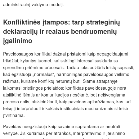
administracinį valdymo modelį.
Konfliktinės įtampos: tarp strateginių
deklaracijų ir realaus bendruomenių
įgalinimo
Paveldosaugos konfliktai dažnai pristatomi kaip nepageidaujami
trikdžiai, kylantys tuomet, kai skirtingi interesai susiduria su
sprendimų priėmimo procesais. Tačiau toks požiūris leistų suprasti,
kad egzistuoja „normalus“, harmoningas paveldosaugos veikimo
režimas, kuriame konfliktų neturėtų būti. Šiame straipsnyje
laikomasi priešingos prielaidos: kon­fliktas paveldosaugoje nėra
atsitiktinė išimtis ar komunikacijos nesėkmė, bet neišvengiama
proceso dalis, atskleidžianti, kaip paveldas apibrėžiamas, kas turi
teisę jį interpretuoti ir kokiais instituciniais mechanizmais ši teisė
įtvirtinama.
Paveldas neegzistuoja kaip savaime suprantama ar neutrali
vertybė. Jis kuriamas per atrankos, interpretavimo ir įteisinimo