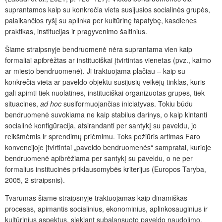
suprantamos kaip su konkrečia vieta susijusios socialinės grupės,
palaikančios ryšį su aplinka per kultūrinę tapatybę, kasdienes
praktikas, institucijas ir pragyvenimo šaltinius.
Šiame straipsnyje bendruomenė nėra suprantama vien kaip
formaliai apibrėžtas ar instituciškai įtvirtintas vienetas (pvz., kaimo
ar miesto bendruomenė). Ji traktuojama plačiau – kaip su
konkrečia vieta ar paveldo objektu susijusių veikėjų tinklas, kuris
gali apimti tiek nuolatines, instituciškai organizuotas grupes, tiek
situacines,
ad hoc
susiformuojančias iniciatyvas. Tokiu būdu
bendruomenė suvokiama ne kaip stabilus darinys, o kaip kintanti
socialinė konfigūracija, atsirandanti per santykį su paveldu, jo
reikšmėmis ir sprendimų priėmimu. Toks požiūris artimas Faro
konvencijoje įtvirtintai „paveldo bendruomenės“ sampratai, kurioje
bendruomenė apibrėžiama per santykį su paveldu, o ne per
formalius institucinės priklausomybės kriterijus (Europos Taryba,
2005, 2 straipsnis).
Tvarumas šiame straipsnyje traktuojamas kaip dinamiškas
procesas, apimantis socialinius, ekonominius, aplinkosauginius ir
kultūrinius aspektus, siekiant subalansuoto paveldo naudojimo,