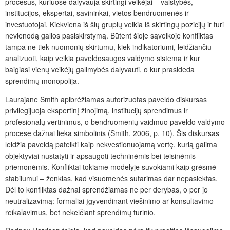
procesus, kuriuose dalyvauja skirtingi veikėjai – valstybės,
institucijos, ekspertai, savininkai, vietos bendruomenės ir
investuotojai. Kiekviena iš šių grupių veikia iš skirtingų pozicijų ir turi
nevienodą galios pasiskirstymą. Būtent šioje sąveikoje konfliktas
tampa ne tiek nuomonių skirtumu, kiek indikatoriumi, leidžiančiu
analizuoti, kaip veikia paveldosaugos valdymo sistema ir kur
baigiasi vienų veikėjų galimybės dalyvauti, o kur prasideda
sprendimų monopolija.
Laurajane Smith apibrėžiamas autorizuotas paveldo diskursas
privilegijuoja ekspertinį žinojimą, institucijų sprendimus ir
profesionalų vertinimus, o bendruomenių vaidmuo paveldo valdymo
procese dažnai lieka simbolinis (Smith, 2006, p. 10). Šis diskursas
leidžia paveldą pateikti kaip nekvestionuojamą vertę, kurią galima
objektyviai nustatyti ir apsaugoti techninėmis bei teisinėmis
priemonėmis. Konfliktai tokiame modelyje suvokiami kaip grėsmė
stabilumui – ženklas, kad visuomenės sutarimas dar nepasiektas.
Dėl to konfliktas dažnai sprendžiamas ne per derybas, o per jo
neutralizavimą: formaliai įgyvendinant viešinimo ar konsultavimo
reikalavimus, bet nekeičiant sprendimų turinio.