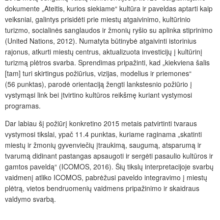
dokumente „Ateitis, kurios siekiame“ kultūra ir paveldas aptarti kaip
veiksniai, galintys prisidėti prie miestų atgaivinimo, kultūrinio
turizmo, socialinės sanglaudos ir žmonių ryšio su aplinka stiprinimo
(United Nations, 2012). Numatyta būtinybė atgaivinti istorinius
rajonus, atkurti miestų centrus, aktualizuota investicijų į kultūrinį
turizmą plėtros svarba. Sprendimas pripažinti, kad „kiekviena šalis
[tam] turi skirtingus požiūrius, vizijas, modelius ir priemones“
(56 punktas), parodė orientaciją žengti lankstesnio požiūrio į
vystymąsi link bei įtvirtino kultūros reikšmę kuriant vystymosi
programas.
Dar labiau šį požiūrį konkretino 2015 metais patvirtinti tvaraus
vystymosi tikslai, ypač 11.4 punktas, kuriame raginama „skatinti
miestų ir žmonių gyvenviečių įtraukimą, saugumą, atsparumą ir
tvarumą didinant pastangas apsaugoti ir sergėti pasaulio kultūros ir
gamtos paveldą“ (ICOMOS, 2016). Šių tikslų interpretacijoje svarbų
vaidmenį atliko ICOMOS, pabrėžusi paveldo integravimo į miestų
plėtrą, vietos bendruomenių vaidmens pripažinimo ir skaidraus
valdymo svarbą.