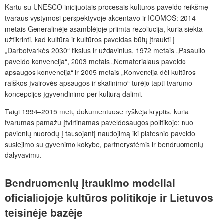
Kartu su UNESCO inicijuotais procesais kultūros paveldo reikšmę
tvaraus vystymosi perspektyvoje akcentavo ir ICOMOS: 2014
metais Generalinėje asamblėjoje priimta rezoliucija, kuria siekta
užtikrinti, kad kultūra ir kultūros paveldas būtų įtraukti į
„Darbotvarkės 2030“ tikslus ir uždavinius, 1972 metais „Pasaulio
paveldo konvencija“, 2003 metais „Nematerialaus paveldo
apsaugos konvencija“ ir 2005 metais „Konvencija dėl kultūros
raiškos įvairovės apsaugos ir skatinimo“ turėjo tapti tvarumo
koncepcijos įgyvendinimo per kultūrą dalimi.
Taigi 1994–2015 metų dokumentuose ryškėja kryptis, kuria
tvarumas pamažu įtvirtinamas paveldosaugos politikoje: nuo
pavienių nuorodų į tausojantį naudojimą iki platesnio paveldo
susiejimo su gyvenimo kokybe, partnerystėmis ir bendruomenių
dalyvavimu.
Bendruomenių įtraukimo modeliai
oficialiojoje kultūros politikoje ir Lietuvos
teisinėje bazėje