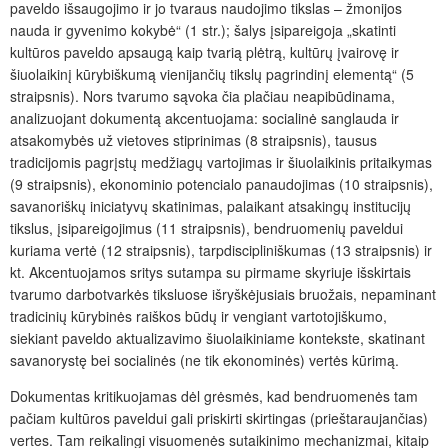
paveldo išsaugojimo ir jo tvaraus naudojimo tikslas – žmonijos
nauda ir gyvenimo kokybė“ (1 str.); šalys įsipareigoja „skatinti
kultūros paveldo apsaugą kaip tvarią plėtrą, kultūrų įvairovę ir
šiuolaikinį kūrybiškumą vienijančių tikslų pagrindinį elementą“ (5
straipsnis). Nors tvarumo sąvoka čia plačiau neapibūdinama,
analizuojant dokumentą akcentuojama: socialinė sanglauda ir
atsakomybės už vietoves stiprinimas (8 straipsnis), tausus
tradicijomis pagrįstų medžiagų vartojimas ir šiuolaikinis pritaikymas
(9 straipsnis), ekonominio potencialo panaudojimas (10 straipsnis),
savanoriškų iniciatyvų skatinimas, palaikant atsakingų institucijų
tikslus, įsipareigojimus (11 straipsnis), bendruomenių paveldui
kuriama vertė (12 straipsnis), tarpdiscipliniškumas (13 straipsnis) ir
kt. Akcentuojamos sritys sutampa su pirmame skyriuje išskirtais
tvarumo darbotvarkės tiksluose išryškėjusiais bruožais, nepaminant
tradicinių kūrybinės raiškos būdų ir vengiant vartotojiškumo,
siekiant paveldo aktualizavimo šiuolaikiniame kontekste, skatinant
savanorystę bei socialinės (ne tik ekonominės) vertės kūrimą.
Dokumentas kritikuojamas dėl grėsmės, kad bendruomenės tam
pačiam kultūros paveldui gali priskirti skirtingas (prieštaraujančias)
vertes. Tam reikalingi visuomenės sutaikinimo mechanizmai, kitaip