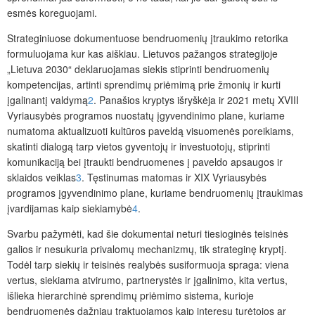
esmės koreguojami.
Strateginiuose dokumentuose bendruomenių įtraukimo retorika
formuluojama kur kas aiškiau. Lietuvos pažangos strategijoje
„Lietuva 2030“ deklaruojamas siekis stiprinti bendruomenių
kompetencijas, artinti sprendimų priėmimą prie žmonių ir kurti
įgalinantį valdymą
2
. Panašios kryptys išryškėja ir 2021 metų XVIII
Vyriausybės programos nuo­statų įgyvendinimo plane, kuriame
numatoma aktualizuoti kultūros paveldą visuomenės poreikiams,
skatinti dialogą tarp vietos gyventojų ir investuotojų, stiprinti
komunikaciją bei įtraukti bendruomenes į paveldo apsaugos ir
sklaidos veiklas
3
. Tęstinumas matomas ir XIX Vyriausybės
programos įgyvendinimo plane, kuriame bendruomenių įtraukimas
įvardijamas kaip siekiamybė
4
.
Svarbu pažymėti, kad šie dokumentai neturi tiesioginės teisinės
galios ir nesukuria privalomų mechanizmų, tik strateginę kryptį.
Todėl tarp siekių ir teisinės realybės susiformuoja spraga: viena
vertus, siekiama atvirumo, partnerystės ir įgalinimo, kita vertus,
išlieka hierarchinė sprendimų priėmimo sistema, kurioje
bendruomenės dažniau traktuojamos kaip interesų turėtojos ar