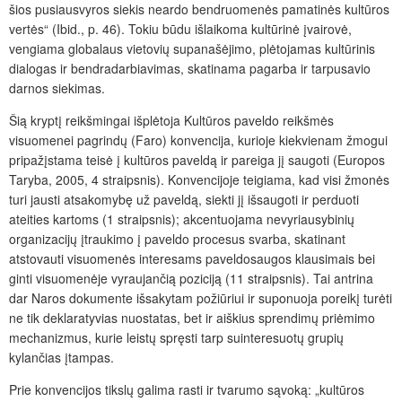
šios pusiausvyros siekis neardo bendruomenės pamatinės kultūros
vertės“ (Ibid., p. 46). Tokiu būdu išlaikoma kultūrinė įvairovė,
vengiama globalaus vietovių supanašėjimo, plėtojamas kultūrinis
dialogas ir bendradarbiavimas, skatinama pagarba ir tarpusavio
darnos siekimas.
Šią kryptį reikšmingai išplėtoja Kultūros paveldo reikšmės
visuomenei pagrindų (Faro) konvencija, kurioje kiekvienam žmogui
pripažįstama teisė į kultūros paveldą ir pareiga jį saugoti (Europos
Taryba, 2005, 4 straipsnis). Konvencijoje teigiama, kad visi žmonės
turi jausti atsakomybę už paveldą, siekti jį išsaugoti ir perduoti
ateities kartoms (1 straipsnis); akcentuojama nevyriausybinių
organizacijų įtraukimo į paveldo procesus svarba, skatinant
atstovauti visuomenės interesams paveldosaugos klausimais bei
ginti visuomenėje vyraujančią poziciją (11 straipsnis). Tai antrina
dar Naros dokumente išsakytam požiūriui ir suponuoja poreikį turėti
ne tik deklaratyvias nuostatas, bet ir aiškius sprendimų priėmimo
mechanizmus, kurie leistų spręsti tarp suinteresuotų grupių
kylančias įtampas.
Prie konvencijos tikslų galima rasti ir tvarumo sąvoką: „kultūros