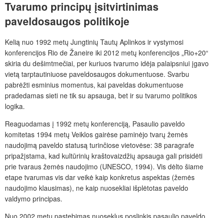
Tvarumo principų įsitvirtinimas
paveldosaugos politikoje
Kelią nuo 1992 metų Jungtinių Tautų Aplinkos ir vystymosi
konferencijos Rio de Žaneire iki 2012 metų konferencijos „Rio+20“
skiria du dešimtmečiai, per kuriuos tvarumo idėja palaipsniui įgavo
vietą tarptautiniuose paveldosaugos dokumentuose. Svarbu
pabrėžti esminius momentus, kai paveldas dokumentuose
pradedamas sieti ne tik su apsauga, bet ir su tvarumo politikos
logika.
Reaguodamas į 1992 metų konferenciją, Pasaulio paveldo
komitetas 1994 metų Veiklos gairėse paminėjo tvarų žemės
naudojimą paveldo statusą turinčiose vietovėse: 38 paragrafe
pripažįstama, kad kultūrinių kraštovaizdžių apsauga gali prisidėti
prie tvaraus žemės naudojimo (UNESCO, 1994). Vis dėlto šiame
etape tvarumas vis dar veikė kaip konkretus aspektas (žemės
naudojimo klausimas), ne kaip nuosekliai išplėtotas paveldo
valdymo principas.
Nuo 2002 metų pastebimas nuoseklus poslinkis pasaulio paveldo