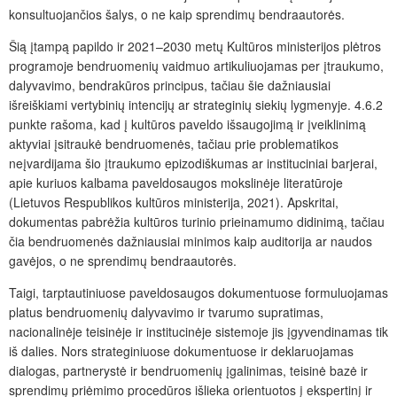
konsultuojančios šalys, o ne kaip sprendimų bendraautorės.
Šią įtampą papildo ir 2021–2030 metų Kultūros ministerijos plėtros
programoje bendruomenių vaidmuo artikuliuojamas per įtraukumo,
dalyvavimo, bendrakūros principus, tačiau šie dažniausiai
išreiškiami vertybinių intencijų ar strateginių siekių lygmenyje. 4.6.2
punkte rašoma, kad į kultūros paveldo išsaugojimą ir įveiklinimą
aktyviai įsitraukė bendruomenės, tačiau prie problematikos
neįvardijama šio įtraukumo epizodiškumas ar instituciniai barjerai,
apie kuriuos kalbama paveldosaugos mokslinėje literatūroje
(Lietuvos Respublikos kultūros ministerija, 2021). Apskritai,
dokumentas pabrėžia kultūros turinio prieinamumo didinimą, tačiau
čia bendruomenės dažniausiai minimos kaip auditorija ar naudos
gavėjos, o ne sprendimų bendraautorės.
Taigi, tarptautiniuose paveldosaugos dokumentuose formuluojamas
platus bendruomenių dalyvavimo ir tvarumo supratimas,
nacionalinėje teisinėje ir institucinėje sistemoje jis įgyvendinamas tik
iš dalies. Nors strateginiuose dokumentuose ir deklaruojamas
dialogas, partnerystė ir bendruomenių įgalinimas, teisinė bazė ir
sprendimų priėmimo procedūros išlieka orientuotos į ekspertinį ir