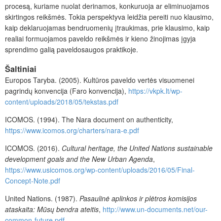
procesą, kuriame nuolat derinamos, konkuruoja ar eliminuojamos
skirtingos reikšmės. Tokia perspektyva leidžia pereiti nuo klausimo,
kaip deklaruojamas bendruomenių įtraukimas, prie klausimo, kaip
realiai formuojamos paveldo reikšmės ir kieno žinojimas įgyja
sprendimo galią paveldosaugos praktikoje.
Šaltiniai
Europos Taryba. (2005). Kultūros paveldo vertės visuomenei
pagrindų konvencija (Faro konvencija),
https://vkpk.lt/wp-
content/uploads/2018/05/tekstas.pdf
ICOMOS. (1994). The Nara document on authenticity,
https://www.icomos.org/charters/nara-e.pdf
ICOMOS. (2016).
Cultural heritage, the United Nations sustainable
development goals and the New Urban Agenda
,
https://www.usicomos.org/wp-content/uploads/2016/05/Final-
Concept-Note.pdf
United Nations. (1987).
Pasaulinė aplinkos ir plėtros komisijos
ataskaita: Mūsų bendra ateitis
,
http://www.un-documents.net/our-
common-future.pdf