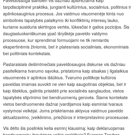
Paveldosauga šiandien vis dažniau apibrėžiama kaip
tarpdisciplininė praktika, jungianti kultūrinius, socialinius, politinius ir
aplinkosauginius procesus. Jos vaidmuo visuomenėje kinta nuo
simbolinės tapatybės palaikymo iki konfliktinių interesų lauko,
kuriame susiduria skirtingos vertės, lūkesčiai ir galios pozicijos. Šis
daugiasluoksniškumas ypač išryškėja paveldo valdymo
procesuose, kur sprendimai formuojami ne tik remiantis
ekspertinėmis žiniomis, bet ir platesniais socialiniais, ekonominiais
bei politiniais kontekstais.
Pastaraisiais dešimtmečiais paveldosaugos diskurse vis dažniau
pasitelkiama tvarumo sąvoka, pristatoma kaip atsakas į ilgalaikius
visuomenės ir aplinkos iššūkius. Tvarumo politikoje kultūros
paveldas imamas suvokti ne vien kaip saugotinas objektas, bet ir
kaip išteklius, galintis prisidėti prie socialinės sanglaudos, vietos
tapatybės stiprinimo bei bendruomenių gerovės. Šiame kontekste
vietos bendruomenės dažnai įvardijamos kaip esminiai tvaraus
vystymosi veikėjai. Joms priskiriamas aktyvus vaidmuo paveldo
aktualizavimo, įveiklinimo, priežiūros ir interpretavimo procesuose.
Vis dėlto šis poslinkis kelia esminį klausimą: kaip deklaruojamas
bendruomenių įtraukimas veikia praktikoje? Europos Tarybos