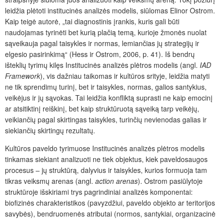
leidžia plėtoti institucinės analizės modelis, siūlomas Elinor Ostrom.
Kaip teigė autorė, „tai diagnostinis įrankis, kuris gali būti
naudojamas tyrinėti bet kurią plačią temą, kurioje žmonės nuolat
sąveikauja pagal taisykles ir normas, lemiančias jų strategijų ir
elgesio pasirinkimą“ (Hess ir Ostrom, 2006, p. 41). Iš bendrų
išteklių tyrimų kilęs Institucinės analizės plėtros modelis (angl.
IAD
Framework
), vis dažniau taikomas ir kultūros srityje, leidžia matyti
ne tik sprendimų turinį, bet ir taisykles, normas, galios santykius,
veikėjus ir jų sąvokas. Tai leidžia konfliktą suprasti ne kaip emocinį
ar atsitiktinį reiškinį, bet kaip struktūruotą sąveiką tarp veikėjų,
veikiančių pagal skirtingas taisykles, turinčių nevienodas galias ir
siekiančių skirtingų rezultatų.
Kultūros paveldo tyrimuose Institucinės analizės plėtros modelis
tinkamas siekiant analizuoti ne tiek objektus, kiek paveldosaugos
procesus – jų struktūrą, dalyvius ir taisyk­les, kurios formuoja tam
tikras veiksmų arenas (angl.
action arenas
). Ostrom pasiūlytoje
struktūroje išskiriami trys pagrindiniai analizės komponentai:
biofizinės charakteristikos (pavyzdžiui, paveldo objekto ar teritorijos
savybės), bendruomenės atributai (normos, santykiai, organizacinė