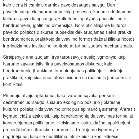
kaip viena iš esminių darnios paveldosaugos sąlygų. Darni
paveldosauga čia suprantama kaip procesas, kuriame derinamos
kultūros paveldo apsaugos, kultūrinės tapatybės puoselėjimo ir
bendruomenių įgalinimo dimensijos. Nors oficialiajame kultūros
paveldo politikos diskurse nuosekliai deklaruojamas siekis įtraukti
bendruomenes, praktikoje dalyvavimo formos dažnai išlieka ribotos
ir grindžiamos institucine kontrole ar formalizuotais mechanizmais.
Straipsnyje analizuojami trys tarpusavyje susiję lygmenys: kaip
tvarumo sąvoka įsitvirtina paveldosaugos diskurse; kaip
bendruomenių įtraukimas formuluojamas politinėje ir teisinėje
praktikoje; kaip šios nuostatos susiduria su realiomis įtampomis ir
konfliktais.
Pirmuoju atveju aptariama, kaip tvarumo sąvoka per kelis
dešimtmečius išaugo iš siauro ekologinio požiūrio į platesnę
kultūros politiką ir dalyvavimo principus apimančią sistemą. Antrasis
lygmuo leidžia atskleisti, kaip bendruomenių dalyvavimas formaliai
konstruojamas politiniame ir teisiniame lauke, dažnai apsiribojant
procedūrinėmis įtraukimo formomis. Trečiajame lygmenyje
nagrinėjama, kaip šie neatitikimai atsiskleidžia konfliktinėse