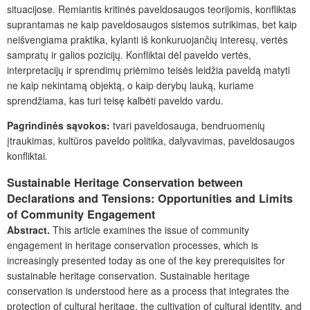
situacijose. Remiantis kritinės paveldosaugos teorijomis, konfliktas
suprantamas ne kaip paveldosaugos sistemos sutrikimas, bet kaip
neišvengiama praktika, kylanti iš konkuruojančių interesų, vertės
sampratų ir galios pozicijų. Konfliktai dėl paveldo vertės,
interpretacijų ir sprendimų priėmimo teisės leidžia paveldą matyti
ne kaip nekintamą objektą, o kaip derybų lauką, kuriame
sprendžiama, kas turi teisę kalbėti paveldo vardu.
Pagrindinės sąvokos:
tvari paveldosauga, bendruomenių
įtraukimas, kultūros paveldo politika, dalyvavimas, paveldosaugos
konfliktai
.
Sustainable Heritage Conservation between
Declarations and Tensions: Opportunities and Limits
of Community Engagement
Abstract.
This article examines the issue of community
engagement in heritage conservation processes, which is
increasingly presented today as one of the key prerequisites for
sustainable heritage conservation. Sustainable heritage
conservation is understood here as a process that integrates the
protection of cultural heritage, the cultivation of cultural identity, and