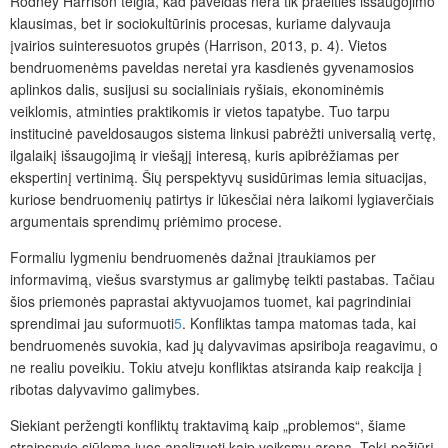
Rodney Harrison teigia, kad paveldas nėra tik praeities išsaugojimo
klausimas, bet ir sociokultūrinis procesas, kuriame dalyvauja
įvairios suinteresuotos grupės (Harrison, 2013, p. 4). Vietos
bendruomenėms paveldas neretai yra kasdienės gyvenamosios
aplinkos dalis, susijusi su socialiniais ryšiais, ekonominėmis
veiklomis, atminties praktikomis ir vietos tapatybe. Tuo tarpu
institucinė paveldosaugos sistema linkusi pabrėžti universalią vertę,
ilgalaikį išsaugojimą ir viešąjį interesą, kuris apibrėžiamas per
ekspertinį vertinimą. Šių perspektyvų susidūrimas lemia situacijas,
kuriose bendruomenių patirtys ir lūkesčiai nėra laikomi lygiaverčiais
argumentais sprendimų priėmimo procese.
Formaliu lygmeniu bendruomenės dažnai įtraukiamos per
informavimą, viešus svarstymus ar galimybę teikti pastabas. Tačiau
šios priemonės paprastai aktyvuojamos tuomet, kai pagrindiniai
sprendimai jau suformuoti
5
. Konfliktas tampa matomas tada, kai
bendruomenės suvokia, kad jų dalyvavimas apsiriboja reagavimu, o
ne realiu poveikiu. Tokiu atveju konfliktas atsiranda kaip reakcija į
ribotas dalyvavimo galimybes.
Siekiant peržengti konfliktų traktavimą kaip „problemos“, šiame
straipsnyje siūloma juos analizuoti kaip veiksmų areną. Tokį požiūrį