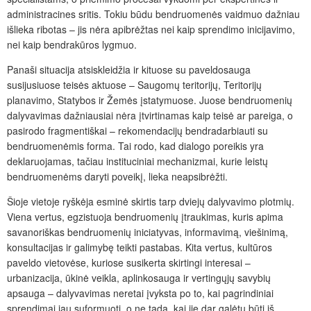
administracines sritis. Tokiu būdu bendruomenės vaidmuo dažniau
išlieka ribotas – jis nėra apibrėžtas nei kaip sprendimo inicijavimo,
nei kaip bendrakūros lygmuo.
Panaši situacija atsiskleidžia ir kituose su paveldosauga
susijusiuose teisės aktuose – Saugomų teritorijų, Teritorijų
planavimo, Statybos ir Žemės įstatymuose. Juose bendruomenių
dalyvavimas dažniausiai nėra įtvirtinamas kaip teisė ar pareiga, o
pasirodo fragmentiškai – rekomendacijų bendradarbiauti su
bendruomenėmis forma. Tai rodo, kad dialogo poreikis yra
deklaruojamas, tačiau instituciniai mechanizmai, kurie leistų
bendruomenėms daryti poveikį, lieka neapsibrėžti.
Šioje vietoje ryškėja esminė skirtis tarp dviejų dalyvavimo plotmių.
Viena vertus, egzistuoja bendruomenių įtraukimas, kuris apima
savanoriškas bendruomenių iniciatyvas, informavimą, viešinimą,
konsultacijas ir galimybę teikti pastabas. Kita vertus, kultūros
paveldo vietovėse, kuriose susikerta skirtingi interesai –
urbanizacija, ūkinė veikla, aplinkosauga ir vertingųjų savybių
apsauga – dalyvavimas neretai įvyksta po to, kai pagrindiniai
sprendimai jau suformuoti, o ne tada, kai jie dar galėtų būti iš