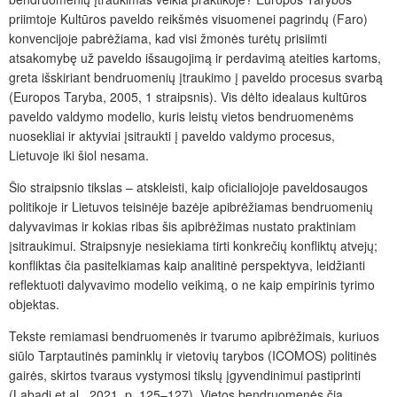
priimtoje Kultūros paveldo reikšmės visuomenei pagrindų (Faro)
konvencijoje pabrėžiama, kad visi žmonės turėtų prisiimti
atsakomybę už paveldo išsaugojimą ir perdavimą ateities kartoms,
greta išskiriant bendruomenių įtraukimo į paveldo procesus svarbą
(Europos Taryba, 2005, 1 straipsnis). Vis dėlto idealaus kultūros
paveldo valdymo modelio, kuris leistų vietos bendruomenėms
nuosekliai ir aktyviai įsitraukti į paveldo valdymo procesus,
Lietuvoje iki šiol nesama.
Šio straipsnio tikslas – atskleisti, kaip oficialiojoje paveldosaugos
politikoje ir Lietuvos teisinėje bazėje apibrėžiamas bendruomenių
dalyvavimas ir kokias ribas šis apibrėžimas nustato praktiniam
įsitraukimui. Straipsnyje nesiekiama tirti konkrečių konfliktų atvejų;
konfliktas čia pasitelkiamas kaip analitinė perspektyva, leidžianti
reflektuoti dalyvavimo modelio veikimą, o ne kaip empirinis tyrimo
objektas.
Tekste remiamasi bendruomenės ir tvarumo apibrėžimais, kuriuos
siūlo Tarptautinės paminklų ir vietovių tarybos (ICOMOS) politinės
gairės, skirtos tvaraus vystymosi tikslų įgyvendinimui pastiprinti
(Labadi et al., 2021, p. 125–127). Vietos bendruomenės čia