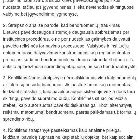
įtraukimui tapti svarbia šiuolaikinės paveldosaugos politikos
nuostata, tačiau jos įgyvendinimas išlieka nevienodas skirtinguose
valdymo bei įgyvendinimo lygmenyse.
2. Straipsnio analizė parodė, kad bendruomenių įtraukimas
Lietuvos paveldosaugos sistemoje daugiausia apibrėžiamas per
institucines procedūras, o ne per nuoseklias galimybes dalyvauti
paveldo reikšmės formavimo procesuose. Valstybės ir institucijų
dokumentuose dalyvavimas konstruojamas kaip reglamentuotas
procesas, kuriame bendruomenių vaidmuo atsiranda ribotuose, iš
anksto apibrėžtuose sprendimų etapuose, ne kaip bendraautorystė.
3. Konfliktas šiame straipsnyje nėra aiškinamas vien kaip nuomonių
ar interesų nesuderinamumas. Jis pasitelkiamas kaip momentas,
leidžiantis atskleisti, kaip paveldosaugos sistemoje veikia ribos tarp
skirtingų paveldo supratimo būdų. Konfliktinės situacijos leidžia
stebėti, kaip autorizuotas paveldo diskursas gali riboti alternatyvių
reikšmių matomumą, bendruomenių patirtis palikdamas už formalių
sprendimo ribų.
4. Konfliktas straipsnyje pasitelkiamas kaip analitinė prieiga,
leidžianti paveldą suprasti ne kaip stabilų objektą, bet kaip socialinį