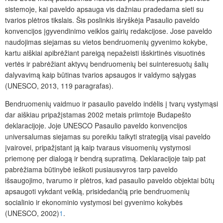
sistemoje, kai paveldo apsauga vis dažniau pradedama sieti su
tvarios plėtros tikslais. Šis poslinkis išryškėja Pasaulio paveldo
konvencijos įgyvendinimo veiklos gairių redakcijose. Jose paveldo
naudojimas siejamas su vietos bendruomenių gyvenimo kokybe,
kartu aiškiai apibrėžiant pareigą nepažeisti išskirtinės visuotinės
vertės ir pabrėžiant aktyvų bendruomenių bei suinteresuotų šalių
dalyvavimą kaip būtinas tvarios apsaugos ir valdymo sąlygas
(UNESCO, 2013, 119 paragrafas).
Bendruomenių vaidmuo ir pasaulio paveldo indėlis į tvarų vystymąsi
dar aiškiau pripažįstamas 2002 metais priimtoje Budapešto
deklaracijoje. Joje UNESCO Pasaulio paveldo konvencijos
universalumas siejamas su poreikiu taikyti strategiją visai paveldo
įvairovei, pripažįstant ją kaip tvaraus visuomenių vystymosi
priemonę per dialogą ir bendrą supratimą. Deklaracijoje taip pat
pabrėžiama būtinybė ieškoti pusiausvyros tarp paveldo
išsaugojimo, tvarumo ir plėtros, kad pasaulio paveldo objektai būtų
apsaugoti vykdant veiklą, prisidedančią prie bendruomenių
socialinio ir ekonominio vystymosi bei gyvenimo kokybės
(UNESCO, 2002)
1
.