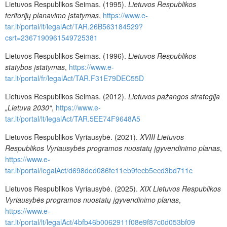
Lietuvos Respublikos Seimas. (1995).
Lietuvos Respublikos
teritorijų planavimo įstatymas
,
https://www.e-
tar.lt/portal/it/legalAct/TAR.26B563184529?
csrt=2367190961549725381
Lietuvos Respublikos Seimas. (1996).
Lietuvos Respublikos
statybos įstatymas
,
https://www.e-
tar.lt/portal/fr/legalAct/TAR.F31E79DEC55D
Lietuvos Respublikos Seimas. (2012).
Lietuvos pažangos strategija
„Lietuva 2030“
,
https://www.e-
tar.lt/portal/lt/legalAct/TAR.5EE74F9648A5
Lietuvos Respublikos Vyriausybė. (2021).
XVIII Lietuvos
Respublikos Vyriausybės programos nuostatų įgyvendinimo planas
,
https://www.e-
tar.lt/portal/legalAct/d698ded086fe11eb9fecb5ecd3bd711c
Lietuvos Respublikos Vyriausybė. (2025).
XIX Lietuvos Respublikos
Vyriausybės programos nuostatų įgyvendinimo planas
,
https://www.e-
tar.lt/portal/lt/legalAct/4bfb46b0062911f08e9f87c0d053bf09