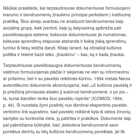
Iššūkiai prasideda, kai tarptautiniuose dokumentuose formuluojami
tvarumo ir bendruomenių įtraukimo principai perkeliami į institucinę
praktiką. Šiuo atveju svarbiau ne analizuoti bendruomenes kaip
socialinę grupę, kiek įvertinti, kaip jų dalyvavimą apibrėžia pati
paveldosaugos sistema: kokiuose dokumentuose jis numatomas,
kokiuose sprendimų etapuose atsiranda ir kokią įtaką sprendimų
turiniui iš tiesų leidžia daryti. Kitaip tariant, ką oficialioji kultūros
politika ir teisinė bazė laiko „įtraukimu“ – kas, ką ir kada įtraukia.
Tarptautiniuose paveldosaugos dokumentuose bendruomenių
vaidmuo formuluojamas plačiai ir siejamas ne vien su informavimu
ar pritarimu, bet ir su paveldo reikšmės kūrimu. 1994 metais Naros
autentiškumo dokumente akcentuojama, kad „už kultūros paveldą ir
jo priežiūrą pirmiausia atsako jį sukūrusi bendruomenė, o po jos –
ta, kuriai šiandien tenka šiuo paveldu rūpintis“ (ICOMOS, 1994,
p. 46). Ši nuostata žymi poslinkį nuo išimtinai ekspertinio paveldo
vertinimo link supratimo, kad paveldo reikšmė kyla iš vietos žmonių
santykio su konkrečia vieta, jų patirties ir praktikos. Dokumente taip
pat pabrėžiama būtinybė, kad „kiekviena bendruomenė savo
poreikius derintų su kitų kultūros bendruomenių poreikiais, jei tik