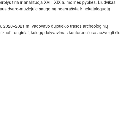
virblys tiria ir analizuoja XVII–XIX a. molines pypkes. Liudvikas
ojaus dvare-muziejuje saugomą neaprašytą ir nekataloguotą
ms, 2020–2021 m. vadovavo dujotiekio trasos archeologinių
anizuoti renginiai, kolegų dalyvavimas konferencijose apžvelgti šio