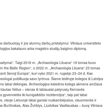
os darbuotojų ir jos alumnų darbų pristatymui. Vilniaus universiteto
eologijos bakalauro arba magistro studijų baigimo diplomą.
 skaitymai“. Taigi 2018 m. „Archaeologia Lituana“ 19 tomas buvo
nt in the Baltic Region“, o 2022 m. „Archaeologia Lituana“ 23 tomas
tanti Senoji Europa“, kuri vyko 2021 m. rugsėjo 23–24 d. Kas
rcheologai publikuoja savo tyrimus. Šiame leidinyje kolegos iš Latvijos
 jiems labai dėkingas. Archeologijos katedros kolega akmens amžiaus
intautas Vėlius – vienas iš labiausiai patyrusių Kernavės
gyvenvietės iki kunigaikščio rezidencijos“, taip pat labai
ius, visoje Lietuvoje labai garsiai nuskambėjusius, visuomenės ir
tas Buržinskas, Atas Žvirblys, Liudvikas Vasiliauskas – buvę Vilniaus