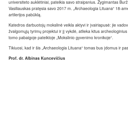
universiteto auklėtiniai, pateikia savo straipsnius. Žygimantas Burži
Vasiliauskas pratęsia savo 2017 m. „Archaeologia Lituana“ 18-am
artilerijos pabūklą.
Katedros darbuotojų mokslinė veikla aktyvi ir įvairiapusė: jie v
žvalgomųjų tyrimų projektui ir jį vykdė, atlieka kitus archeologiniu
tomo pabaigoje pateiktoje „Mokslinio gyvenimo kronikoje“.
Tikiuosi, kad ir šis „Archaeologia Lituana“ tomas bus įdomus ir pa
Prof. dr. Albinas Kuncevičius