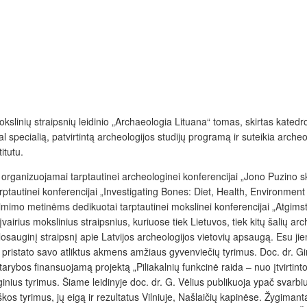
kslinių straipsnių leidinio „Archaeologia Lituana“ tomas, skirtas katedr
l specialią, patvirtintą archeologijos studijų programą ir suteikia arch
itutu.
s organizuojamai tarptautinei archeologinei konferencijai „Jono Puzino
tarptautinei konferencijai „Investigating Bones: Diet, Health, Environme
imo metinėms dedikuotai tarptautinei mokslinei konferencijai „Atgims­
a įvairius mokslinius straipsnius, kuriuose tiek Lietuvos, tiek kitų šalių a
nklosauginį straipsnį apie Latvijos archeologijos vietovių apsaugą. Esu
ius pristato savo atliktus akmens amžiaus gyvenviečių tyrimus. Doc. dr. G
ybos finansuojamą projektą „Piliakalnių funkcinė raida – nuo įtvirtintos 
ginius tyrimus. Šiame leidinyje doc. dr. G. Vėlius pub­likuoja ypač svarb
škos tyrimus, jų eigą ir rezultatus Vilniuje, Našlaičių kapinėse. Žygiman