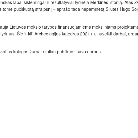
nskas labai sistemingai ir rezultatyviai tyrinėja Merkinės istoriją. Atas Ž
e tome publikuotą straipsnį – aprašo tada nepaminėtą Šilutės Hugo Š
adovauja Lietuvos mokslo tarybos finansuojamiems moksliniams projekta
s tyrimus. Šie ir kiti Archeologijos katedros 2021 m. nuveikti darbai, org
skatins kolegas žurnale toliau publikuoti savo darbus.