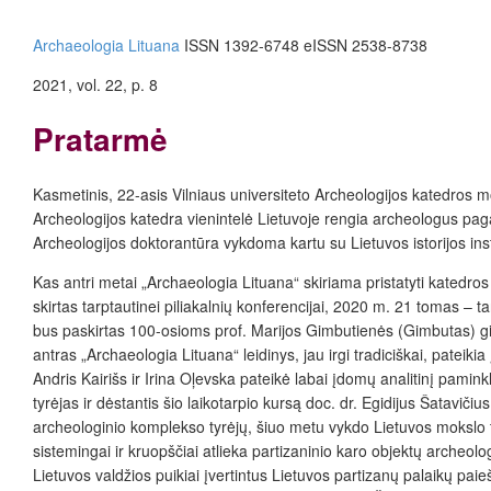
Archaeologia Lituana
ISSN 1392-6748 eISSN 2538-8738
2021, vol. 22, p. 8
Pratarmė
Kasmetinis, 22-asis Vilniaus universiteto Archeologijos katedros mo
Archeologijos katedra vienintelė Lietuvoje rengia archeologus paga
Archeologijos doktorantūra vykdoma kartu su Lietuvos istorijos inst
Kas antri metai „Archaeologia Lituana“ skiriama pristatyti katedro
skirtas tarptautinei piliakalnių konferencijai, 2020 m. 21 tomas – 
bus paskirtas 100-osioms prof. Marijos Gimbutienės (Gimbutas) gim
antras „Archaeologia Lituana“ leidinys, jau irgi tradiciškai, pateiki
Andris Kairišs ir Irina Oļevska pateikė labai įdomų analitinį pami
tyrėjas ir dėstantis šio laikotarpio kursą doc. dr. Egidijus Šatavič
archeologinio komplekso tyrėjų, šiuo metu vykdo Lietuvos mokslo tar
sistemingai ir kruopščiai atlieka partizaninio karo objektų archeolo
Lietuvos valdžios puikiai įvertintus Lietuvos partizanų palaikų paie