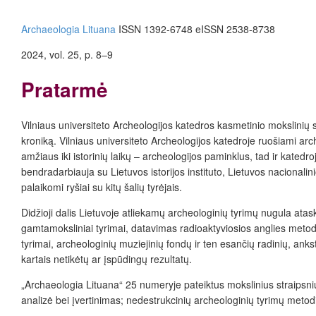
Archaeologia Lituana
ISSN 1392-6748
eISSN 2538-8738
2024, vol. 25, p. 8–9
Pratarmė
Vilniaus universiteto Archeologijos katedros kasmetinio mokslinių 
kroniką. Vilniaus universiteto Archeologijos katedroje ruošiami arch
amžiaus iki istorinių laikų – archeologijos paminklus, tad ir katedr
bendradarbiauja su Lietuvos istorijos instituto, Lietuvos nacio­nalini
palaikomi ryšiai su kitų šalių tyrėjais.
Didžioji dalis Lietuvoje atliekamų archeologinių tyrimų nugula atas
gamtamoksliniai tyrimai, datavimas radioaktyviosios anglies metod
tyrimai, archeologinių muziejinių fondų ir ten esančių radinių, ank
kartais netikėtų ar įspūdingų rezultatų.
„Archaeologia Lituana“ 25 numeryje pateiktus mokslinius straipsnius 
analizė bei įvertinimas; nedestrukcinių archeologinių tyrimų metodik