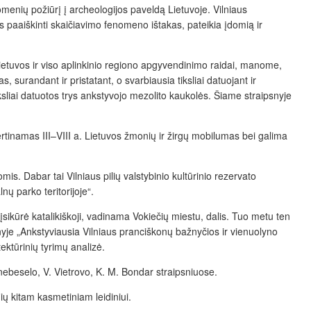
menių požiūrį į archeologijos paveldą Lietuvoje. Vilniaus
s paaiškinti skaičiavimo fenomeno ištakas, pateikia įdomią ir
 Lietuvos ir viso aplinkinio regiono apgyvendinimo raidai, manome,
, surandant ir pristatant, o svarbiausia tiksliai datuojant ir
iksliai datuotos trys ankstyvojo mezolito kaukolės. Šiame straipsnyje
vertinamas III–VIII a. Lietuvos žmonių ir žirgų mobilumas bei galima
omis. Dabar tai Vilniaus pilių valstybinio kultūrinio rezervato
nų parko teritorijoje“.
įsikūrė katalikiškoji, vadinama Vokiečių miestu, dalis. Tuo metu ten
nyje „Ankstyviausia Vilniaus pranciškonų bažnyčios ir vienuolyno
tektūrinių tyrimų analizė.
nnebeselo, V. Vietrovo, K. M. Bondar straipsniuose.
ių kitam kasmetiniam leidiniui.