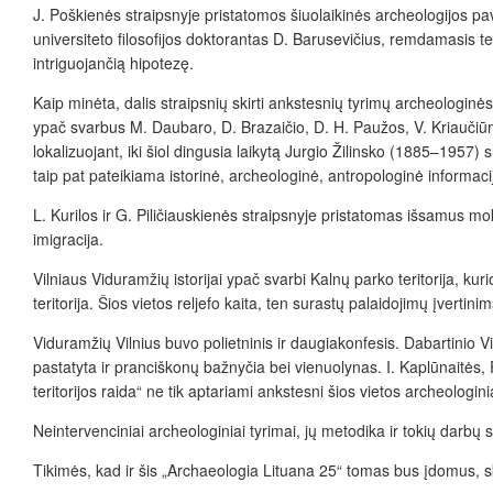
J. Poškienės straipsnyje pristatomos šiuolaikinės archeologijos pa
universiteto filosofijos doktorantas D. Barusevičius, remdamasis t
intriguojančią hipotezę.
Kaip minėta, dalis straipsnių skirti ankstesnių tyrimų archeologinė
ypač svarbus M. Daubaro, D. Brazaičio, D. H. Paužos, V. Kriaučiūnienė
lokalizuojant, iki šiol dingusia laikytą Jurgio Žilinsko (1885–1957
taip pat pateikiama istorinė, archeologinė, antropologinė informac
L. Kurilos ir G. Piličiauskienės straipsnyje pristatomas išsamus mok
imigracija.
Vilniaus Viduramžių istorijai ypač svarbi Kalnų parko teritorija, kuri
teritorija. Šios vietos reljefo kaita, ten surastų palaidojimų įverti
Viduramžių Vilnius buvo polietninis ir daugiakonfesis. Dabartinio V
pastatyta ir pranciškonų bažnyčia bei vienuolynas. I. Kaplūnaitės,
teritorijos raida“ ne tik aptariami ankstesni šios vietos archeologin
Neintervenciniai archeologiniai tyrimai, jų metodika ir tokių darbų
Tikimės, kad ir šis „Archaeologia Lituana 25“ tomas bus įdomus, ska