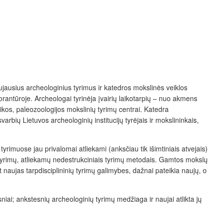
ujausius archeologinius tyrimus ir katedros mokslinės veiklos
torantūroje. Archeologai tyrinėja įvairių laikotarpių – nuo akmens
anikos, paleozoologijos mokslinių tyrimų centrai. Katedra
varbių Lietuvos archeologinių institucijų tyrėjais ir mokslininkais,
yrimuose jau privalomai atliekami (anksčiau tik išimtiniais atvejais)
ų tyrimų, atliekamų nedestrukciniais tyrimų metodais. Gamtos mokslų
t naujas tarpdisciplininių tyrimų galimybes, dažnai pateikia naujų, o
sniai; ankstesnių archeologinių tyrimų medžiaga ir naujai atlikta jų