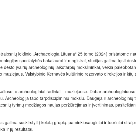
straipsnių leidinio „Archaeologia Lituana“ 25 tome (2024) pristatome na
eologijos specialybės bakalaurai ir magistrai, studijas galima tęsti dok
oje dėsto įvairių archeologinių laikotarpių mokslininkai, veikia paleobot
o muziejaus, Valstybinio Kernavės kultūrinio rezervato direkcijos ir kitų s
kaitose, o archeologiniai radiniai – muziejuose. Dabar archeologiniuose t
u. Archeologija tapo tarpdisciplininiu mokslu. Daugėja ir archeologini
stesnių tyrimų medžiagos naujas peržiūrėjimas ir įvertinimas, pasitelkian
galima suskirstyti į keletą grupių: paminklosauginiai ir teoriniai straip
a ir jų rezultatai.