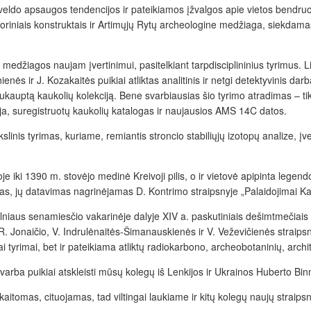
veldo apsaugos tendencijos ir pateikiamos įžvalgos apie vietos bendruo
eoriniais konstruktais ir Artimųjų Rytų archeologine medžiaga, siekdama
s medžiagos naujam įvertinimui, pasitelkiant tarpdisciplininius tyrimus.
s ir J. Kozakaitės puikiai atliktas analitinis ir netgi detektyvinis darbas
) sukauptą kaukolių kolekciją. Bene svarbiausias šio tyrimo atradimas – t
ija, suregistruotų kaukolių katalogas ir naujausios AMS
14
C datos.
slinis tyrimas, kuriame, remiantis stroncio stabiliųjų izotopų analize, į
oje iki 1390 m. stovėjo medinė Kreivoji pilis, o ir vietovė apipinta legend
nimas, jų datavimas nagrinėjamas D. Kontrimo straipsnyje „Palaidojimai Kal
ilniaus senamiesčio vakarinėje dalyje XIV a. paskutiniais dešimtmečiais 
 R. Jonaičio, V. Indrulėnaitės-Šimanauskienės ir V. Veževičienės straips
iai tyrimai, bet ir pateikiama atliktų radiokarbono, archeobotaninių, archi
 svarba puikiai atskleisti mūsų kolegų iš Lenkijos ir Ukrainos Huberto Bi
itomas, cituojamas, tad viltingai laukiame ir kitų kolegų naujų straipsn