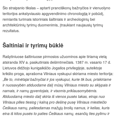
Šio straipsnio tikslas – aptarti
pranciškonų bažnyčios ir vienuolyno
teritorijos ankstyviausio apgyvendinimo chronologiją ir pobūdį,
remiantis turimais istoriniais šaltiniais ir archeologinių bei
architektūrinių tyrimų duomenimis, įtraukiant naujausių tyrimų
rezultatus.
Šaltiniai ir tyrimų būklė
Rašytiniuose šaltiniuose pirmosios užuominos apie tiriamą vietą
atsiranda XIV a. paskutiniais dešimtmečiais. 1387 m. vasario 17 d.
Lietuvos didžiojo kunigaikščio Jogailos privilegijoje, suteiktoje
krikšto proga, aprašoma Vilniaus vyskupui skiriama miesto teritorija:
„
Be to, minėtajai bažnyčiai ir jos vyskupui, kurie tik bus, priskiriame
ir nuosavybėn atiduodame dalį mūsų Vilniaus miesto su sklypais ir
namais, ir namų gyventojais, ir visomis priklausomybėmis.
Atiduodamą miesto dalį skiria iš vienos pusės takas, einąs nuo
Vilniaus pilies tiesiog į kalną pro dešinę pusę Vilniaus miestiečio
Češkaus namų, paliesdamas mažųjų brolių namus, ir kelias, kuris
eina iš kitos pusės to paties Češkaus namų, esančių ties pylimu ir