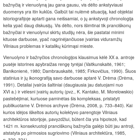
bažnyčią ir vienuolyną jau gana gausu, vis dėlto ankstyviausi
duomenys yra itin kuklūs. Galbūt tai nulėmė situaciją, kad objektai
istoriografijoje aptarti gana neišsamiai, o jų ankstyvoji chronologija
kelia ypač daug diskusijų. Vis dėlto, nors išimtinai tik pranciškonų
bažnyčiai ir vienuolynui skirtų studijų nėra, šie pastatai minimi
kituose darbuose, ypač nagrinėjančiuose įvairias viduramžių
Vilniaus problemas ir katalikų kūrimąsi mieste.
Vienuolyno ir bažnyčios chronologijos klausimus kėlė XX a. antroje
pusėje istorines apybraižas rengę tyrėjai (
Vaitkunskaitė, 1961;
Banikonienė, 1980; Dambrauskaitė, 1985; Firkovičius, 1990). Šiuos
statinius ir jų ikonografiją savo darbuose aptarė V. Drėma (Drėma,
1991). Detaliai įvairūs šaltiniai (daugiausia jau datuojami nuo
XVI a.) ir vėlesni įvairių autorių (pvz., K. Kantako, M. Morelowskio)
pastebėjimai, kuriuose paminėtas šis kompleksas, pristatyti
publikuotame V. Drėmos archyve (Drėma, 2008, p. 733–840). Kai
kurios idėjos iškeltos autorių kolektyvo parengtoje Vilniaus
architektūros istorijoje, pavyzdžiui, būtent čia yra hipotezė, kad
1421 m. konsekruotoji pranciškonų bažnyčia galėjo būti jau antroji,
atstatyta po pirmosios sugriovimo (Vilniaus architektūra, 1985,
p. 320–321).