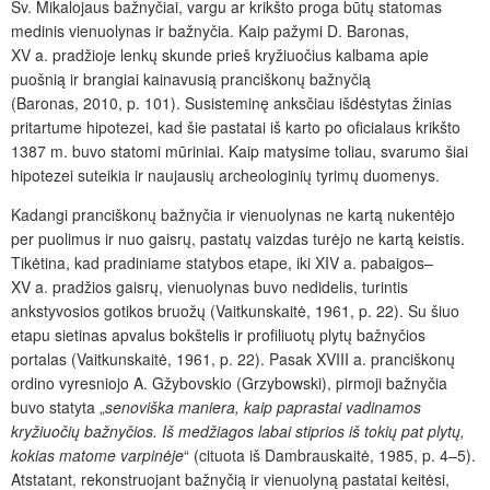
Šv. Mikalojaus bažnyčiai, vargu ar krikšto proga būtų statomas
medinis vienuolynas ir bažnyčia. Kaip pažymi D. Baronas,
XV a. pradžioje lenkų skunde prieš kryžiuočius kalbama apie
puošnią ir brangiai kainavusią pranciškonų bažnyčią
(Baronas, 2010, p. 101). Susisteminę anksčiau išdėstytas žinias
pritartume hipotezei, kad šie pastatai iš karto po oficialaus krikšto
1387 m. buvo statomi mūriniai. Kaip matysime toliau, svarumo šiai
hipotezei suteikia ir naujausių archeologinių tyrimų duomenys.
Kadangi pranciškonų bažnyčia ir vienuolynas ne kartą nukentėjo
per puolimus ir nuo gaisrų, pastatų vaizdas turėjo ne kartą keistis.
Tikėtina, kad pradiniame statybos etape, iki XIV a. pabaigos–
XV a. pradžios gaisrų, vienuolynas buvo nedidelis,
turintis
ankstyvosios gotikos bruožų (Vaitkunskaitė, 1961, p. 22). Su šiuo
etapu sietinas apvalus bokštelis ir profiliuotų plytų bažnyčios
portalas (Vaitkunskaitė, 1961, p. 22). Pasak XVIII a. pranciškonų
ordino vyresniojo A. Gžybovskio (Grzybowski), pirmoji bažnyčia
buvo statyta „
senoviška maniera, kaip paprastai vadinamos
kryžiuočių bažnyčios. Iš medžiagos labai stiprios iš tokių pat plytų,
kokias matome varpinėje
“ (cituota iš Dambrauskaitė, 1985, p. 4–5).
Atstatant, rekonstruojant bažnyčią ir vienuolyną pastatai keitėsi,