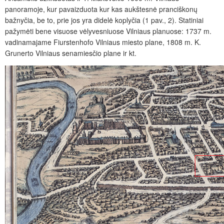
panoramoje, kur pavaizduota kur kas aukštesnė pranciškonų
baž
nyčia, be to, prie jos yra didelė koplyčia (1 pav., 2). Statiniai
pažymėti bene visuose vėlyvesniuose Vilniaus planuose: 1737 m.
vadinamajame Fiurstenhofo Vilniaus miesto plane, 1808 m. K.
Grunerto Vilniaus senamiesčio plane ir kt.