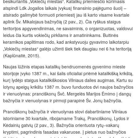
besikuriantis „Vokiečių miestas“. Katalikų priemiesčio kūrimasis
atspindi Ldk Jogailos laikais įvykusį finansinio pajėgumo šuolį –
atsirado galimybė formuoti priemiestį jau iš karto visame kvartale
aplink Šv. Mikalojaus bažnyčią (2 pav., 2). Čia ryškus staigus
teritorijos apgyvendinimas, ne savaiminis, o organizuotas, valdovui
leidus čia kurtis vokiečių pirkliams ir amatininkams. Buitinės
keramikos paplitimas rodo, kad ankstyvuoju gyvavimo laikotarpiu
„Vokiečių miestas“ galėjo užimti šiek tiek daugiau nei 6 ha teritoriją
(Kaplūnaitė, 2015).
Naujas lūžinis etapas katalikų bendruomenės gyvenimo mieste
istorijoje įvyko 1387 m., kai šalis oficialiai priėmė katalikišką krikštą,
kurį lydėjo staigus katalikiškosios Vilniaus dalies augimas. Kartu su
lotynų apeigų krikštu 1387 m. buvo funduotos dvi naujos bažnyčios
ir vienuolynas: pranciškonų Švč. Mergelės Marijos Ėmimo į dangų
bažnyčia ir vienuolynas ir pirmoji parapinė Šv. Jonų bažnyčia.
Pranciškonų bažnyčia ir vienuolynas stovi dabartiniame
Vilniaus
istoriniame 30 kvartale, ribojamame Trakų, Pranciškonų, Lydos ir
Kėdainių gatvių (2 pav., 3). Bažnyčia orientuota rytų–vakarų
kryptimi, pagrindinis fasadas vakaruose. Į pietus nuo bažnyčios