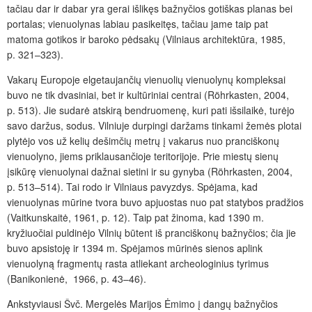
tačiau dar ir dabar yra gerai išlikęs bažnyčios gotiškas planas bei
portalas; vienuolynas labiau pasikeitęs, tačiau jame taip pat
matoma gotikos ir baroko pėdsakų (Vilniaus architektūra, 1985,
p. 321–323).
Vakarų Europoje elgetaujančių vienuolių vienuolynų kompleksai
buvo ne tik dvasiniai, bet ir kultūriniai centrai (Röhrkasten, 2004,
p. 513). Jie sudarė atskirą bendruomenę, kuri pati išsilaikė, turėjo
savo daržus, sodus. Vilniuje durpingi daržams tinkami žemės plotai
plytėjo vos už kelių dešimčių metrų į vakarus nuo pranciškonų
vienuolyno, jiems priklausančioje teritorijoje. Prie miestų sienų
įsikūrę vienuolynai dažnai sietini ir su gynyba (Röhrkasten, 2004,
p. 513–514). Tai rodo ir Vilniaus pavyzdys. Spėjama, kad
vienuolynas mūrine tvora buvo apjuostas nuo pat statybos pradžios
(Vaitkunskaitė, 1961, p. 12). Taip pat žinoma, kad 1390 m.
kryžiuočiai puldinėjo Vilnių būtent iš pranciškonų bažnyčios; čia jie
buvo apsistoję ir 1394 m. Spėjamos mūrinės sienos aplink
vienuolyną fragmentų rasta atliekant archeologinius tyrimus
(Banikonienė, 1966, p. 43–46).
Ankstyviausi Švč. Mergelės Marijos Ėmimo į dangų bažnyčios