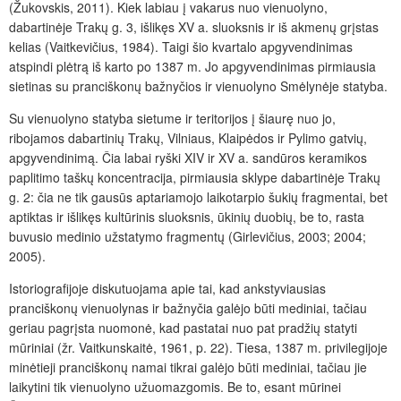
(Žukovskis, 2011). Kiek labiau į vakarus nuo vienuolyno,
dabartinėje Trakų g. 3, išlikęs XV a. sluoksnis ir iš akmenų grįstas
kelias (Vaitkevičius, 1984). Taigi šio kvartalo apgyvendinimas
atspindi plėtrą iš karto po 1387 m. Jo apgyvendinimas pirmiausia
sietinas su pranciškonų bažnyčios ir vienuolyno Smėlynėje statyba.
Su vienuolyno statyba sietume ir teritorijos į šiaurę nuo jo,
ribojamos dabartinių Trakų, Vilniaus, Klaipėdos ir Pylimo gatvių,
apgyvendinimą. Čia labai ryški XIV ir XV a. sandūros keramikos
paplitimo taškų koncentracija, pirmiausia sklype dabartinėje Trakų
g. 2: čia ne tik gausūs aptariamojo laikotarpio šukių fragmentai, bet
aptiktas ir išlikęs kultūrinis sluoksnis, ūkinių duobių, be to, rasta
buvusio medinio užstatymo fragmentų (Girlevičius, 2003
; 2004;
2005).
Istoriografijoje diskutuojama apie tai, kad ankstyviausias
pranciškonų vienuolynas ir bažnyčia galėjo būti mediniai, tačiau
geriau pagrįsta nuomonė, kad pastatai nuo pat pradžių statyti
mūriniai (žr. Vaitkunskaitė, 1961, p. 22). Tiesa, 1387 m. privilegijoje
minėtieji pranciškonų namai tikrai galėjo būti mediniai, tačiau jie
laikytini tik vienuolyno užuomazgomis. Be to, esant mūrinei