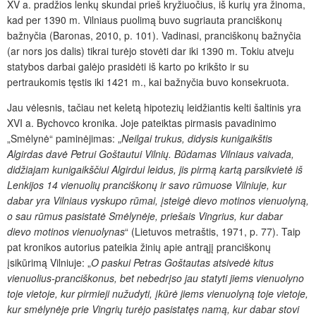
XV a. pradžios lenkų skundai prieš kryžiuočius, iš kurių yra žinoma,
kad per 1390 m. Vilniaus puolimą buvo sugriauta pranciškonų
bažnyčia (Baronas, 2010, p. 101). Vadinasi, pranciškonų bažnyčia
(ar nors jos dalis) tikrai turėjo stovėti dar iki 1390 m. Tokiu atveju
statybos darbai galėjo prasidėti iš karto po krikšto ir su
pertraukomis tęstis iki 1421 m., kai bažnyčia buvo konsekruota.
Jau vėlesnis, tačiau net keletą hipotezių leidžiantis kelti šaltinis yra
XVI a. Bychovco kronika. Joje pateiktas pirmasis pavadinimo
„Smėlynė“ paminėjimas: „
Neilgai trukus, didysis kunigaikštis
Algirdas davė Petrui Goštautui Vilnių. Būdamas Vilniaus vaivada,
didžiajam kunigaikščiui Algirdui leidus, jis pirmą kartą parsikvietė iš
Lenkijos 14 vienuolių pranciškonų ir savo rūmuose Vilniuje, kur
dabar yra Vilniaus vyskupo rūmai, įsteigė dievo motinos vienuolyną,
o sau rūmus pasistatė Smėlynėje, priešais Vingrius, kur dabar
dievo motinos vienuoly
nas
“ (Lietuvos metraštis, 1971, p. 77). Taip
pat kronikos autorius pateikia žinių apie antrąjį pranciškonų
įsikūrimą Vilniuje: „
O paskui Petras Goštautas atsivedė kitus
vienuolius-pranciškonus, bet nebedrįso jau statyti jiems vienuolyno
toje vietoje, kur pirmieji nužudyti, įkūrė jiems vienuolyną toje vietoje,
kur smėlynėje prie Vingrių turėjo pasistatęs namą, kur dabar stovi