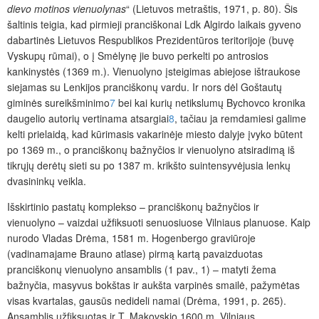
dievo motinos vienuolynas
“ (Lietuvos metraštis, 1971, p. 80). Šis
šaltinis teigia, kad pirmieji pranciškonai Ldk Algirdo laikais gyveno
dabartinės Lietuvos Respublikos Prezidentūros teritorijoje (buvę
Vyskupų rūmai), o į Smėlynę jie buvo perkelti po antrosios
kankinystės (1369 m.). Vienuolyno įsteigimas abiejose ištraukose
siejamas su Lenkijos pranciškonų vardu. Ir nors dėl Goštautų
giminės sureikšminimo
7
bei kai kurių netikslumų Bychovco kronika
daugelio autorių vertinama atsargiai
8
, tačiau ja remdamiesi galime
kelti prielaidą, kad kūrimasis vakarinėje miesto dalyje įvyko būtent
po 1369 m., o pranciškonų bažnyčios ir vienuolyno atsiradimą iš
tikrųjų derėtų sieti su po 1387 m. krikšto suintensyvėjusia lenkų
dvasininkų veikla.
Išskirtinio pastatų komplekso – pranciškonų bažnyčios ir
vienuolyno – vaizdai užfiksuoti senuosiuose Vilniaus planuose. Kaip
nurodo Vladas Drėma, 1581 m. Hogenbergo graviūroje
(vadinamajame Brauno atlase) pirmą kartą pavaizduotas
pranciškonų vienuolyno ansamblis (1 pav., 1) – matyti žema
bažnyčia, masyvus bokštas ir aukšta varpinės smailė, pažymėtas
visas kvartalas, gausūs nedideli namai (Drėma, 1991, p. 265).
Ansamblis užfiksuotas ir T. Makovskio 1600 m. Vilniaus