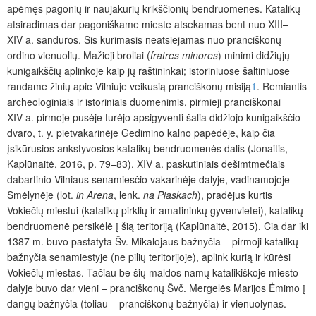
apėmęs pagonių ir naujakurių krikščionių bendruomenes. Katalikų
atsiradimas dar pagoniškame mieste atsekamas bent nuo XIII–
XIV a. sandūros. Šis kūrimasis neatsiejamas nuo pranciškonų
ordino vienuolių. Mažieji broliai (
fratres minores
) minimi didžių
jų
kunigaikščių aplinkoje kaip jų raštininkai; istoriniuose šaltiniuose
randame žinių apie Vilniuje veikusią pranciškonų misiją
1
. Remiantis
archeologiniais ir istoriniais duomenimis, pirmieji pranciškonai
XIV a. pirmoje pusėje turėjo apsigyventi šalia didžiojo kunigaikščio
dvaro, t. y. pietvakarinėje Gedimino kalno papėdėje, kaip čia
įsikūrusios ankstyvosios katalikų bendruomenės dalis (Jonaitis,
Kaplūnaitė, 2016, p. 79–83). XIV a. paskutiniais dešimtmečiais
dabartinio Vilniaus senam
iesčio vakarinėje dalyje, vadinamojoje
Smėlynėje (lot.
in Arena
, lenk.
na Piaskach
), pradėjus kurtis
Vokiečių miestui (katalikų pirklių ir amatininkų gyvenvietei), katalikų
bendruomenė persikėlė į šią teritoriją (Kaplūnaitė, 2015). Čia dar iki
1387 m. buvo pastatyta Šv. Mikalojaus bažnyčia – pirmoji katalikų
bažnyčia senamiestyje (ne pilių teritorijoje)
, aplink kurią ir kūrėsi
Vokiečių miestas. Tačiau be šių maldos namų katalikiškoje miesto
dalyje buvo dar vieni – pranciškonų Švč. Mergelės Marijos Ėmimo į
dangų bažnyčia (toliau – pranciškonų bažnyčia) ir vienuolynas.