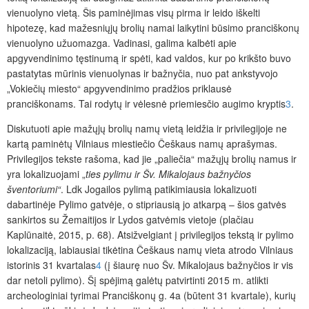
vienuolyno vietą. Šis paminėjimas visų pirma ir leido iškelti
hipotezę, kad mažesniųjų brolių namai laikytini būsimo pranciškonų
vienuolyno užuomazga. Vadinasi, galima kalbėti apie
apgyvendinimo tęstinumą ir spėti, kad valdos, kur po krikšto buvo
pastatytas mūrinis vienuolynas ir bažnyčia, nuo pat ankstyvojo
„Vokiečių miesto“ apgyvendinimo pradžios priklausė
pranciškonams. Tai rodytų ir vėlesnė priemiesčio augimo kryptis
3
.
Diskutuoti apie mažųjų brolių namų vietą
leidžia ir privilegijoje ne
kartą paminėtų Vilniaus miestiečio Češkaus namų aprašymas.
Privilegijos tekste rašoma, kad jie „paliečia“ mažųjų brolių namus ir
yra lokalizuojami „
ties pylimu ir Šv. Mikalojaus bažnyčios
šventoriumi“
. Ldk Jogailos pylimą patikimiausia lokalizuoti
dabartinėje Pylimo gatvėje, o stipriausią jo atkarpą – šios gatvės
sankirtos su Žemaitijos ir Lydos gatvėmis vietoje (plačiau
Kaplūnaitė, 2015, p. 68). Atsižvelgiant į privilegijos tekstą ir pylimo
lokalizaciją, labiausiai tikėtina Češkaus namų vieta atrodo Vilniaus
istorinis 31 kvartalas
4
(į šiaurę nuo Šv. Mikalojaus bažnyčios ir vis
dar netoli pylimo). Šį spėjimą galėtų patvirtinti 2015 m. atlikti
archeologiniai tyrimai Pranciškonų g. 4a (būtent 31 kvartale), kurių