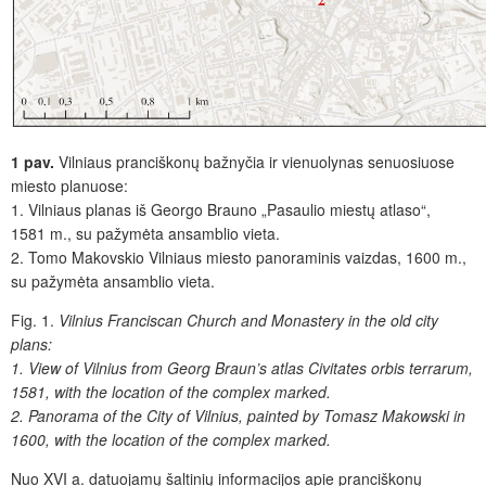
1 pav.
Vilniaus pranciškonų bažnyčia ir vienuolynas senuosiuose
miesto planuose:
1. Vilniaus planas iš Georgo Brauno „Pasaulio miestų atlaso“,
1581 m., su pažymėta ansamblio vieta.
2. Tomo Makovskio Vilniaus miesto panoraminis vaizdas, 1600 m.,
su pažymėta ansamblio vieta.
Fig. 1.
Vilnius Franciscan Church and Monastery in the old city
plans:
1. View of Vilnius from Georg Braun’s atlas Civitates orbis terrarum,
1581, with the location of the complex marked.
2. Panorama
of the City of Vilnius, painted by Tomasz Makowski in
1600, with the location of the complex marked.
Nuo XVI a. datuojam
ų šaltinių informacijos apie pranciškonų