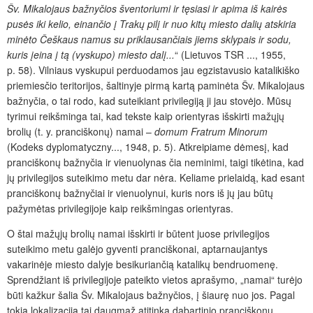
Šv. Mikalojaus bažnyčios šventoriumi ir tęsiasi ir apima iš kairės
pusės iki kelio, einančio į Trakų pilį ir nuo kitų miesto dalių atskiria
minėto Češkaus namus su priklausančiais jiems sklypais ir sodu,
kuris įeina į tą (vyskupo) miesto dalį...
“ (Lietuvos TSR ..., 1955,
p. 58). Vilniaus vyskupui perduodamos jau egzistavusio katalikiško
priemiesčio teritorijos, šaltinyje pirmą kartą paminėta Šv. Mikalojaus
bažnyčia, o tai rodo, kad suteikiant privilegiją ji jau stovėjo. Mūsų
tyrimui reikšminga tai, kad tekste kaip orientyras išskirti mažųjų
brolių (t. y. pranciškonų) namai –
domum Fratrum Minorum
(Kodeks dyplomatyczny..., 1948, p. 5). Atkreipiame dėmesį, kad
pranciškonų bažnyčia ir vienuolynas čia neminimi, taigi tikėtina, kad
jų privilegijos suteikimo metu dar nėra. Keliame prielaidą, kad esant
pranciškonų bažnyčiai ir vienuolynui, kuris nors iš jų jau būtų
pažymėtas privilegijoje kaip reikšmingas orientyras.
O štai mažųjų brolių namai išskirti
ir būtent juose privilegijos
suteikimo metu galėjo gyventi pranciškonai, aptarnaujantys
vakarinėje miesto dalyje besikuriančią katalikų bendruomenę.
Sprendžiant iš privilegijoje pateikto vietos aprašymo, „namai“ turėjo
būti kažkur šalia Šv. Mikalojaus bažnyčios, į šiaurę nuo jos. Pagal
tokią lokalizaciją tai daugmaž atitinka dabartinio pranciškonų