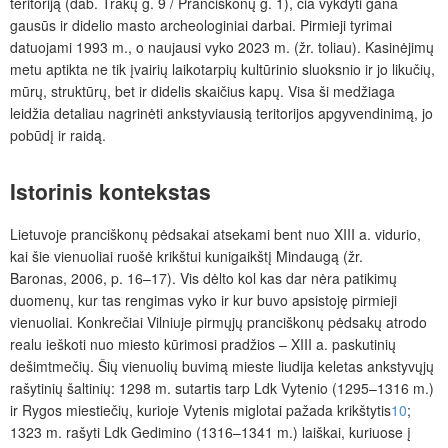
teritoriją (dab. Trakų g. 9 / Pranciškonų g. 1), čia vykdyti gana
gausūs ir didelio masto archeologiniai darbai. Pirmieji tyrimai
datuojami 1993 m., o naujausi vyko 2023 m. (žr. toliau). Kasinėjimų
metu aptikta ne tik įvairių laikotarpių kultūrinio sluoksnio ir jo likučių,
mūrų, struktūrų, bet ir didelis skaičius kapų. Visa ši medžiaga
leidžia detaliau nagrinėti ankstyviausią teritorijos apgyvendinimą, jo
pobūdį ir raidą.
Istorinis kontekstas
Lietuvoje pranciškonų pėdsakai atsekami bent nuo XIII a. vidurio,
kai šie vienuoliai ruošė krikštui kunigaikštį Mindaugą (žr.
Baronas, 2006, p. 16–17). Vis dėlto kol kas dar nėra patikimų
duomenų, kur tas rengimas vyko ir kur buvo apsistoję pirmieji
vienuoliai. Konkrečiai Vilniuje pirmųjų pranciškonų pėdsakų atrodo
realu ieškoti nuo miesto kūrimosi pradžios – XIII a. paskutinių
dešimtmečių. Šių vienuolių buvimą mieste liudija keletas ankstyvųjų
rašytinių šaltinių: 1298 m. sutartis tarp L
dk Vytenio (1295–1316 m.)
ir Rygos miestiečių, kurioje Vytenis miglotai pažada krikštytis
10
;
1323 m. rašyti Ldk Gedimino (1316–1341 m.) laiškai, kuriuose į