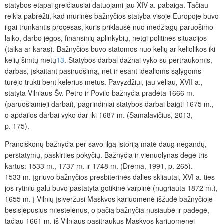
statybos etapai greičiausiai datuojami jau XIV a. pabaiga. Tačiau
reikia pabrėžti, kad mūrinės bažnyčios statyba visoje Europoje buvo
ilgai trunkantis procesas, kuris priklausė nuo medžiagų paruošimo
laiko, darbo jėgos, finansinių aplinkybių, netgi politinės situacijos
(taik
a ar karas). Bažnyčios buvo statomos nuo kelių ar keliolikos iki
kelių šimtų metų
13
. Statybos darbai dažnai vyko su pertraukomis,
darbas, įskaitant pasiruošimą, net ir esant idealioms sąlygoms
turėjo trukti bent kelerius metus. Pavyzdžiui, jau vėliau, XVII a.,
statyta Vilniaus Šv. Petro ir Povilo bažnyčia pradėta 1666 m.
(paruošiamieji darbai), pagrindiniai statybos darbai baigti 1675 m.,
o apdailos darbai vyko dar iki 1687 m. (Samalavičius, 2013,
p. 175).
Pranciškonų bažnyčia per savo ilgą istoriją matė daug negandų,
perstatymų, paskirties pokyčių. Bažnyčia ir vienuolynas degė tris
kartus: 1533 m., 1737 m. ir 1748 m. (Drėma, 1991, p. 265).
1533 m. įgriuvo bažnyčios presbiterinės dalies skliautai, XVI a. ties
jos rytiniu galu buvo pastatyta gotikinė varpinė (nugriauta 1872 m.),
1655 m. į Vilnių įsiveržusi Maskvos kariuomenė išžudė bažnyčioje
besislėpusius miestelėnus, o pačią bažnyčia nusiaubė ir padegė,
tačiau 1661 m. iš Vilniaus pasitraukus Maskvos kariuomenei