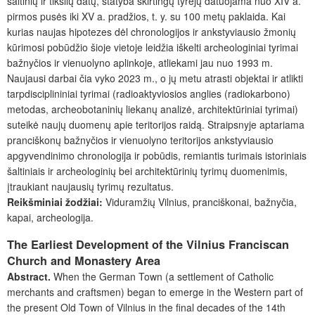
šaltinių ir tikslių datų, statyba skirtingų tyrėjų datuojama nuo XIV a.
pirmos pusės iki XV a. pradžios, t. y. su 100 metų paklaida. Kai
kurias naujas hipotezes dėl chronologijos ir ankstyviausio žmonių
kūrimosi pobūdžio šioje vietoje leidžia iškelti archeologiniai tyrimai
bažnyčios ir vienuolyno aplinkoje, atliekami jau nuo 1993 m.
Naujausi darbai čia vyko 2023 m., o jų metu atrasti objektai ir atlikti
tarpdisciplininiai tyrimai (radioaktyviosios anglies (radiokarbono)
metodas, archeobotaninių liekanų analizė, architektūriniai tyrimai)
suteikė naujų duomenų apie teritorijos raidą. Straipsnyje aptariama
pranciškonų bažnyčios ir vienuolyno teritorijos ankstyviausio
apgyvendinimo chronologija ir pobūdis, remiantis turimais istoriniais
šaltiniais ir archeologinių bei architektūrinių tyrimų duomenimis,
įtraukiant naujausių tyrimų rezultatus.
Reikšminiai žodžiai:
Viduramžių Vilnius, pranciškonai, bažnyčia,
kapai, archeologija.
The Earliest Development of the Vilnius Franciscan
Church and Monastery Area
Abstract.
When the German Town (a settlement of Catholic
merchants and craftsmen) began to emerge in the Western part of
the present Old Town of Vilnius in the final decades of the 14
th