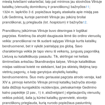
miestą kviečiami vakariečiai, taip pat minimos jau stovinčios Vilniuje
katalikų (vienuolių dominikonų ir pranciškonų) bažnyčios
11
;
1324 m. lapkričio 3 d. popiežiaus legatų ataskaita apie misiją pas
Ldk Gediminą, kurioje paminėti Vilniuje jau įsikūrę broliai
pranciškonai, jų prieglauda (lot.
hospicium
) ir bažnyčia
12
.
Pranciškonų įsikūrimas Vilniuje buvo dėsningas ir logiškai
pagrįstas. Kvietimą čia atvykti daugiausia lėmė šio ordino vienuolių
veikla: pranciškonai ne tik sudarė sąlygas Vilniuje kurtis katalikų
bendruomenei, bet ir vykdė įvairialypę jos globą. Savo
charakteringa veikla jie tapo vienu iš veiksnių, jungusių pagonišką
Lietuvą su katalikiškuoju pasauliu. Tik, skirtingai nei keliais
šimtmečiais anksčiau Skandinavijos šalyse, Vilniuje katalikiškas
misijas valdovai kvietė ne siekdam
i, kad jos skleistų tikėjimą tarp
vietinių pagonių, o kaip ganytojus atvykėlių katalikų
bendruomenėms. Šiuo metu geriausiai pagrįsta atrodo versija, kad
XIV a. pirmojo ketvirčio Vilniuje pirmoji katalikų bažnyčia stovėjo
šalia didžiojo kunigaikščio rezidencijos, pietvakarinėje Gedimino
kalno papėdėje (2 pav., 1) ir, atsižvelgiant į elgetaujančių vienuolių
veiklos pobūdį, šalia jų kūrėsi katalikų gyvenvietė, stovėjo
pranciškonų prieglauda, kurią nurodo popiežiaus pasiuntinių