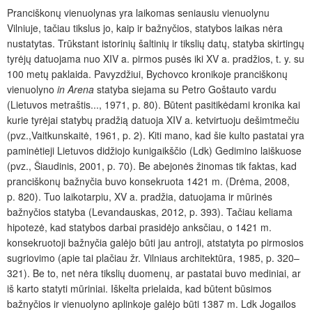
Pranciškonų vienuolynas yra laikomas seniausiu vienuolynu
Vilniuje, tačiau tikslus jo, kaip ir bažnyčios, statybos laikas nėra
nustatytas. Trūkstant istorinių šaltinių ir tikslių datų, statyba skirtingų
tyrėjų datuojama nuo XIV a. pirmos pusės iki XV a. pradžios, t. y. su
100 metų paklaida. Pavyzdžiui, Bychovco kronikoje pranciškonų
vienuolyno
in Arena
statyba siejama su Petro Goštauto vardu
(Lietuvos metraštis..., 1971, p. 80). Būtent pasitikėdami kronika kai
kurie tyrėjai statybų pradžią datuoja XIV a. ketvirtuoju dešimtmečiu
(pvz.,Vaitkunskaitė, 1961, p. 2). Kiti mano, kad šie kulto pastatai yra
paminėtieji Lietuvos didžiojo kunigaikščio (Ldk) Gedimino laiškuose
(pvz., Šiaudinis, 2001, p. 70). Be abejonės žinomas tik faktas, kad
pranciškonų bažnyčia buvo konsekruota 1421 m. (Drėma, 2008,
p. 820). Tuo laikotarpiu, XV a. pradžia, datuojama ir mūrinės
bažnyčios statyba (Levandauskas, 2012, p. 393). Tačiau keliama
hipotezė, kad statybos darbai prasidėjo anksčiau, o 1421 m.
konsekruotoji bažnyčia galėjo būti jau antroji, atstatyta po pirmosios
sugriovimo (apie tai plačiau žr. Vilniaus architektūra, 1985, p. 320–
321). Be to, net nėra tikslių duomenų, ar pastatai buvo mediniai, ar
iš karto statyti mūriniai. Iškelta prielaida, kad būtent būsimos
bažnyčios ir vienuolyno aplinkoje galėjo būti 1387 m. Ldk Jogailos