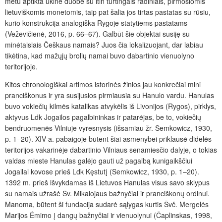
metu aptikta ūkinė duobė su itin turtingais radiniais, pirmosiomis
lietuviškomis monetomis, taip pat šalia jos tirtas pastatas su rūsiu,
kurio konstrukcija analogiška Rygoje statytiems pastatams
(Veževičienė, 2016, p. 66–67). Galbūt šie objektai susiję su
minėtaisiais Češkaus namais? Juos čia lokalizuojant, dar labiau
tikėtina, kad mažųjų brolių namai buvo dabartinio vienuolyno
teritorijoje.
Kitos chronologiškai artimos istorinės žinios jau konkrečiai mini
pranciškonus ir yra susijusios pirmiausia su Hanulo vardu. Hanulas
buvo vokiečių kilmės katalikas atvykėlis iš Livonijos (Rygos), pirklys,
aktyvus Ldk Jogailos pagalbininkas ir patarėjas, be to, vokiečių
bendruomenės Vilniuje vyresnysis (išsamiau žr. Semkowicz, 1930,
p. 1–20). XIV a. pabaigoje būtent šiai asmenybei priklausė didelės
teritorijos vakarinėje dabartinio Vilniaus senamiesčio dalyje, o tokias
valdas mieste Hanulas galėjo gauti už pagalbą kunigaikščiui
Jogailai kovose prieš Ldk Kęstutį (Semkowicz, 1930, p. 1–20).
1392 m. prieš išvykdamas iš Lietuvos Hanulas visus savo sklypus
su namais užrašė Šv. Mikalojaus bažnyčiai ir pranciškonų or
dinui.
Manoma, būtent ši fundacija sudarė sąlygas kurtis Švč. Mergelės
Marijos Ėmimo į dangų bažnyčiai ir vienuolynui (Čaplinskas, 1998,