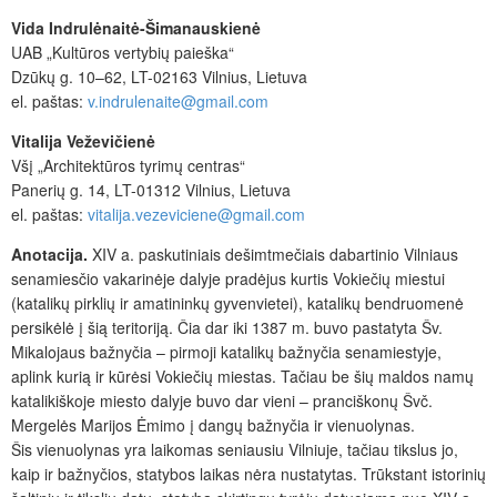
Vida Indrulėnaitė-Šimanauskienė
UAB „Kultūros vertybių paieška“
Dzūkų g. 10–62, LT-02163 Vilnius, Lietuva
el. paštas:
v.indrulenaite@gmail.com
Vitalija Veževičienė
Všį „
Architektūros tyrimų centras“
Panerių g. 14, LT-01312 Vilnius, Lietuva
el. paštas:
vitalija.vezeviciene@gmail.com
Anotacija.
XIV a. paskutiniais dešimtmečiais dabartinio Vilniaus
senamiesčio vakarinėje dalyje pradėjus kurtis Vokiečių miestui
(katalikų pirklių ir amatininkų gyvenvietei), katalikų bendruomenė
persikėlė į šią teritoriją. Čia dar iki 1387 m. buvo pastatyta Šv.
Mikalojaus bažnyčia – pirmoji katalikų bažnyčia senamiestyje,
aplink kurią ir kūrėsi Vokiečių miestas. Tačiau be šių maldos namų
katalikiškoje miesto dalyje buvo dar vieni – pranciškonų Švč.
Mergelės Marijos Ėmimo į dangų bažnyčia ir vienuolynas.
Šis vienuolynas yra laikomas seniausiu Vilniuje, tačiau tikslus jo,
kaip ir bažnyčios, statybos laikas nėra nustatytas. Trūkstant istorinių