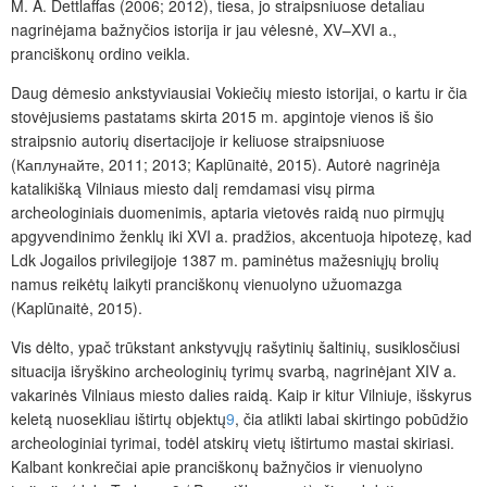
M. A. Dettlaffas (2006; 2012), tiesa, jo straipsniuose
detaliau
nagrinėjama bažnyčios istorija ir jau vėlesnė, XV–XVI a.,
pranciškonų ordino veikla.
Daug dėmesio ankstyviausiai Vokiečių miesto istorijai, o kartu ir čia
stovėjusiems pastatams skirta 2015 m. apgintoje vienos iš šio
straipsnio autorių disertacijoje ir keliuose straipsniuose
(Каплунайте, 2011; 2013; Kaplūnaitė, 2015). Autorė nagrinėja
katalikišką Vilniaus miesto dalį remdamasi visų pirma
archeologiniais duomenimis, aptaria vietovės raidą nuo pirmųjų
apgyvendinimo ženklų iki XVI a. pradžios, akcentuoja hipotezę,
kad
Ldk Jogailos privilegijoje 1387 m. paminėtus mažesniųjų brolių
namus reikėtų laikyti pranciškonų vienuolyno užuomazga
(Kaplūnaitė, 2015).
Vis dėlto, ypač trūkstant ankstyvųjų rašytinių šaltinių, susiklosčiusi
situacija išryškino archeologinių tyrimų svarbą, nagrinėjant XIV a.
vakarinės Vilniaus miesto dalies raidą. Kaip ir kitur Vilniuje, išskyrus
keletą nuosekliau ištirtų objektų
9
, čia atlikti labai skirtingo pobūdžio
archeologiniai tyrimai, todėl atskirų vietų ištirtumo mastai skiriasi.
Kalbant konkrečiai apie pranciškonų bažnyčios ir vienuolyno