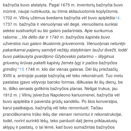
bažnyčia buvo atstatyta. Pagal 1675 m. inventorių bažnyčia buvo
mūrinė, naujai nutinkuota, su trimis skliautuotomis koplyčiomis.
1702 m. Vilnių užėmus švedams bažnyčia vėl buvo apiplėšta
14
.
1737 m. bažnyčia ir vienuolynas vėl degė, vienuoliams sunkiai
sekėsi susitvarkyti su šio gaisro padariniais. Apie sunkumus
rašoma: ,,
Vis dėlto dar ir 1740 m. bažnyčios kapinės buvo
užverstos nuo gaisro likusiomis griuvenomis. Vienuolynas neturėjo
pakankamai pajamų samdyti vežėjų statybiniam laužui išvežti, todėl
buvo paklausyta gvardijono Gžybovskio patarimo – išlyginus
griuvenų krūvas pakelti kapinių žemės lygį ir pačios bažnyčios
grindinį.
‘‘
15
1748 m. kilo dar vienas gaisras. Dėl šių priežasčių
XVIII a. antrojoje pusėje bažnyčią vėl teko rekonstruoti. Tuo metu
pastatas įgavo vėlyvojo baroko formas, išlikusias iki šių dienų, be
to, išliko senasis gotikinis bažnyčios planas. Neilgai trukus, jau
1812 m. į Vilnių
įsiveržus Napoleono kariuomenei, bažnyčia vėl
buvo apiplėšta ir paversta grūdų sandėliu. Po šios konversijos,
karui pasibaigus, bažnyčią vėl teko remontuoti. Tačiau
pranciškonams trūko lėšų dar vienam remontui ir rekonst­ruk­cijai,
todėl, norint surinkti lėšų, teko parduoti dalį jiems priklausiusių
sklypų ir pastatų, o tai lėmė, kad buvo sumažintas bažnyčios