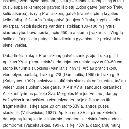
išsidėstę vienuolyno pastatai, į šiaurę – kapinės. Kompleksą iš trijų
pusių supa reikšmingos gatvės: iš pietų Lydos gatvė (senojo Trakų
kelio atkarpa), iš rytų Pranciškonų gatvė (šiaurės–pietų krypties
kelio dalis), iš šiaurės Trakų gatvė (naujesnė Trakų krypties kelio
atkarpa). Netoli išsidėstę vandens ištekliai: 100–180 m į rytus,
šiaurės rytus buvo upeliai, apie 250 m atstumu į vakarus – Vingrių
šaltiniai. Taigi vieta patogi ir kasdieniam gyvenimui, ir prekybai bei
ūkinei veiklai.
Dabartinės Trakų ir Pranciškonų gatvės sankryžoje, Trakų g. 11,
aptiktas XV a. pirmu ketvirčiu datuojamas neintensyvus 20–50 cm
storio kultūrinis sluoksnis (Vainilaitis, 1994). Arčiau pranciškonų
vienuolyno pastatų, Trakų g. 7/8 (Daminaitis, 1995) ir Trakų g. 9
(Katalynas, 1992), ankstyvas kultūrinis sluoksnis nefiksuotas, tačiau
vėlesniuose sluoksniuose gausu XIV ir XV a. sandūros keramikos.
Atliekant tyrimus pačioje Švč. Mergelės Marijos Ėmimo į dangų
bažnyčios ir pranciškonų vienuolyno teritorijoje fiksuotas tik
fragmentiškai išlikęs apie 20 cm storio XIV a. antros pusės
sluoksnis (Vaitkevičius, 1987). Aptikta nuo XV a. pirmo ketvirčio
datuojamų kapų su to laikotarpio monetomis ir švininėmis audeklų
plombomis (Vaicekauskas, 1997). Išlikę ir XV a. datuojamų mūrų