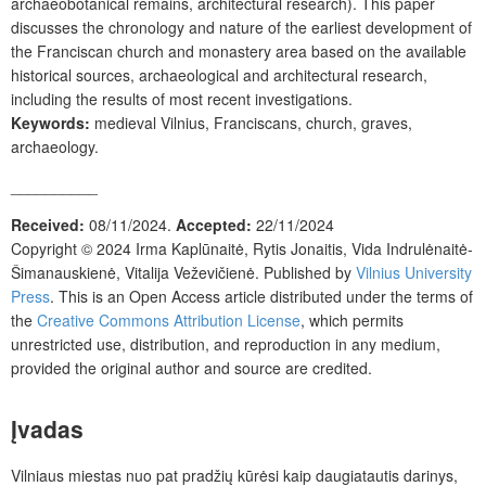
archaeobotanical remains, architectural research). This paper
discusses the chronology and nature of the earliest development of
the Franciscan church and monastery area based on the available
historical sources, archaeological and architectural research,
including the results of most recent investigations.
Keywords:
medieval Vilnius, Franciscans, church, graves,
archaeology.
__________
Received:
08/11/2024.
Accepted:
22/11/2024
Copyright © 2024 Irma Kaplūnaitė, Rytis Jonaitis, Vida Indrulėnaitė-
Šimanauskienė, Vitalija Veževičienė
.
Published by
Vilnius University
Press
.
This is an Open Access article distributed under the terms of
the
Creative Commons Attribution License
, which permits
unrestricted use, distribution, and reproduction in any medium,
provided the original author and source are credited.
Įvadas
Vilniaus miestas nuo pat pradžių kūrėsi kaip daugiatautis darinys,