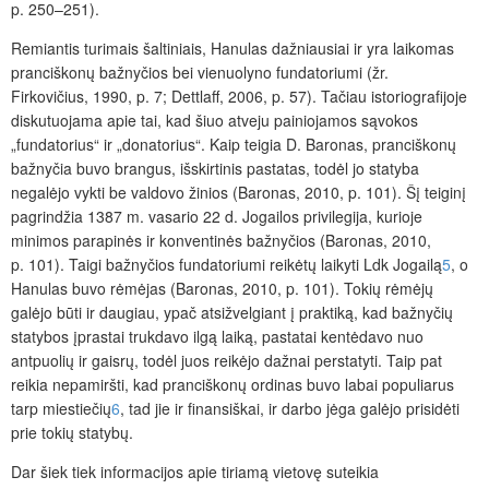
p. 250–251).
Remiantis turimais šaltiniais, Hanulas dažniausiai ir yra laikomas
pranciškonų bažnyčios bei vienuolyno fundatoriumi (žr.
Firkovičius, 1990, p. 7; Dettlaff, 2006, p. 57). Tačiau istoriografijoje
diskutuojama apie tai, kad šiuo atveju painiojamos sąvokos
„fundatorius“ ir „donatorius“. Kaip teigia D. Baronas, pranciškonų
bažnyčia buvo brangus, išskirtinis pastatas, todėl jo statyba
negalėjo vykti be valdovo žinios (Baronas, 2010, p. 101). Šį teiginį
pagrindžia 1387 m. vasario 22 d. Jogailos privilegija, kurioje
minimos parapinės ir konventinės bažnyčios (Baronas, 2010,
p. 101). Taigi bažnyčios fundatoriumi reikėtų laikyti Ldk Jogailą
5
, o
Hanulas buvo rėmėjas (Baronas, 2010, p. 101). Tokių rėmėjų
galėjo būti ir daugiau, ypač atsižvelgiant į praktiką, kad bažnyčių
statybos įprastai trukdavo
ilgą laiką, pastatai kentėdavo nuo
antpuolių ir gaisrų, todėl juos reikėjo dažnai perstatyti. Taip pat
reikia nepamiršti, kad pranciškonų ordinas buvo labai populiarus
tarp miestiečių
6
, tad jie ir finansiškai, ir darbo jėga galėjo prisidėti
prie tokių statybų.
Dar šiek tiek informacijos apie tiriamą vietovę suteikia