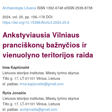
Archaeologia Lituana
ISSN 1392-6748
eISSN 2538-8738
2024, vol. 25, pp. 156–176
DOI:
https://doi.org/10.15388/ArchLit.2024.25.6
Ankstyviausia Vilniaus
pranciškonų bažnyčios ir
vienuolyno teritorijos raida
Irma Kaplūnaitė
Lietuvos istorijos institutas, Miestų tyrimo skyrius
Tilto g. 17, LT-01101 Vilnius, Lietuva
el. paštas:
irma.kaplunaite@gmail.com
Rytis Jonaitis
Lietuvos istorijos institutas, Miestų tyrimo skyrius
Tilto g. 17, LT-01101 Vilnius, Lietuva
el. paštas:
archjonaitis@gmail.com