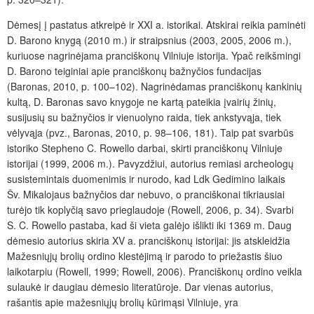
Dėmesį į pastatus atkreipė ir XXI a. istorikai.
Atskirai reikia paminėti
D. Barono knygą (2010 m.) ir straipsnius (2003, 2005, 2006 m.),
kuriuose nagrinėjama pranciškonų Vilniuje istorija. Ypač reikšmingi
D. Barono teiginiai apie pranciškonų bažnyčios fundacijas
(Baronas, 2010, p. 100–102). Nagrinėdamas pranciškonų kankinių
kultą, D. Baronas savo knygoje ne kartą pateikia įvairių žinių,
susijusių su bažnyčios ir vienuolyno raida, tiek ankstyvąja, tiek
vėlyvąja (pvz., Baronas, 2010, p. 98–106, 181). Taip pat svarbūs
istoriko Stepheno C. Rowello darbai, skirti pranciškonų Vilniuje
istorijai (1999, 2006 m.). Pavyzdžiui, autorius remiasi archeologų
susistemintais duomenimis ir nurodo, kad Ldk Gedimino laikais
Šv. Mikalojaus bažnyčios dar nebuvo, o pranciškonai tikriausiai
turėjo tik koplyčią savo prieglaudoje (Rowell, 2006, p. 34). Svarbi
S. C. Rowello pastaba, kad ši vieta galėjo išlikti iki 1369 m. Daug
dėmesio autorius skiria XV a. pranciškonų istorijai: jis atskleidžia
Mažesniųjų brolių ordino klestėjimą ir parodo to priežastis šiuo
laikotarpiu (Rowell, 1999; Rowell, 2006). Pranciškonų ordino veikla
sulaukė ir daugiau dėmesio literatūroje. Dar vienas autorius,
rašantis apie mažesniųjų brolių kūrimąsi Vilniuje, yra