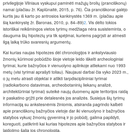
privilegijoje Vilniaus vyskupui
paminėti mažųjų brolių (pranciškonų)
namai (plačiau žr. Kaplūnaitė, 2015, p. 76). Čia pranciškonai galėjo
kurtis jau iš karto po antrosios kankinystės 1369 m. (plačiau apie
šią kankinystę žr. Baronas, 2010, p. 84–89)
2
. Vis dėlto tokios
istoriškai reikšmingos vietos tyrimų medžiaga nėra susisteminta, o
dauguma šių hipotezių yra tik spėjimai, kuriems pagrįsti ar atmesti
ilgą laiką trūko svaresnių argumentų.
Kai kurias naujas hipotezes dėl chronologijos ir ankstyviausio
žmonių kūrimosi pobūdžio šioje vietoje leido iškelti archeologiniai
tyrimai, kurie bažnyčios ir vienuolyno aplinkoje atliekami nuo 1993
metų (visi tyrimai aprašyti toliau). Naujausi darbai čia vyko 2023 m.,
o jų metu atrasti objektai ir atlikti tarpdisciplininiai tyrimai
(radiokarbono datavimas, archeobotaninių liekanų analizė,
architektūriniai tyrimai) suteikė naujų duomenų apie teritorijos raidą
ir paskatino grįžti prie detalesnės jos analizės. Susiejus šių tyrimų
informaciją su ankstesnėmis žiniomis, atsiranda pagrindo kalbėti
apie pranciškonų bažnyčios vietoje dar iki vienuolyno ir bažnyčios
statybos vykusį žmonių gyvenimą ir jo pobūdį, galima papildyti,
koreguoti, patikrinti kai kurias hipotezes apie bažnyčios statybos ir
laidojimo šalia jos chronologiją.