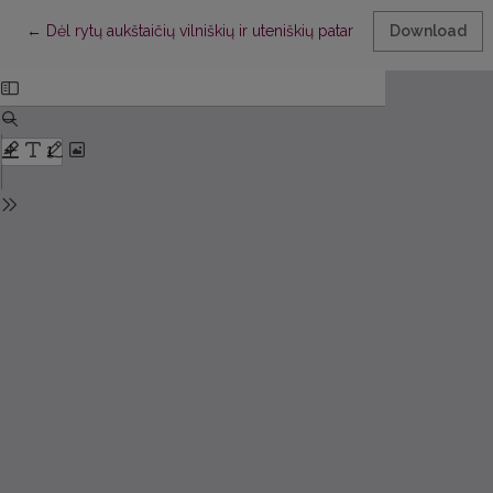
Return to Article Details
←
Dėl rytų aukštaičių vilniškių ir uteniškių patarmių ribos
Download