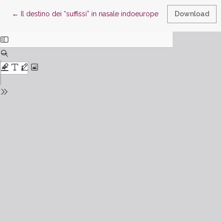
Return to Article Details
←
Il destino dei “suffissi” in nasale indoeuropei nelle lingue baltic
Download