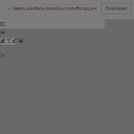
Return to Article Details
←
Vakarų aukštaičių kauniškių monoftongų priegaidžių fonetiniai 
Download