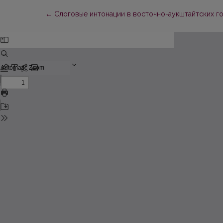
Return to Article Details
←
Слоговые интонации в восточно-аукштайтских г