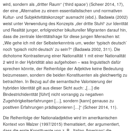
wird, sondern als „dritter Raum“ (ʻthird spaceʼ) (Scheer 2014, 17),
der eine „Alternative zu einem essentialistischen und normativen
Kultur- und Subjektivitätskonzept“ ausmacht (ebd.). Badawia (2002)
weist unter Verwendung des Konzepts „der dritte Stuhl“ zur Identität
und Realität junger, erfolgreicher bikultureller Migranten darauf hin,
dass die zentrale Identitätsfrage für diese jungen Menschen ist:
„Wie gehe ich mit der Selbsterkenntnis um, weder ‘typisch deutsch’
noch ‘typisch nicht-deutsch’ zu sein?“ (Badawia 2002, 311). Die
dichotome Kontrastierung einer Nationalität 1 mit einer Nationalität
2 wird in der Hybridität also aufgehoben – was linguistisch dafür
sprechen könnte, der Reihenfolge der Adjektive keine Bedeutung
beizumessen, sondern die beiden Konstituenten als gleichwertig zu
betrachten. In Bezug auf die semantische Valorisierung der
hybriden Identität gilt aus dieser Sicht auch: „[…] die
Bindestrichidentität [führt] nicht vorrangig zu negativen
Zugehörigkeitserfahrungen […], sondern [kann] genauso zu
positiven Erfahrungen prädisponieren […]“ (Scheer 2014, 11).
Die Reihenfolge der Nationaladjektive wird im amerikanischen
Kontext von Walzer (1997/2015) thematisiert, der argumentiert,
dass die erste Konstituente von z. B. „Italian-American“ die