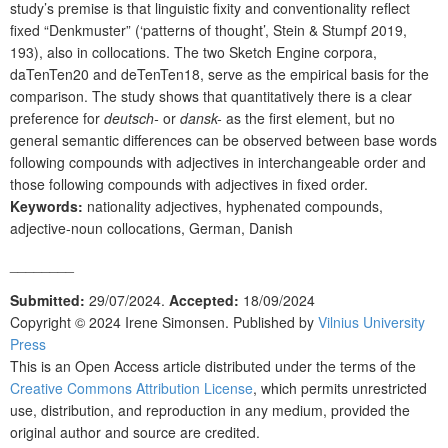
study’s premise is that linguistic fixity and conventionality reflect
fixed “Denkmuster” (‘patterns of thought’, Stein & Stumpf 2019,
193), also in collocations. The two Sketch Engine corpora,
daTenTen20 and deTenTen18, serve as the empirical basis for the
comparison. The study shows that quantitatively there is a clear
preference for
deutsch-
or
dansk-
as the first element, but no
general semantic differences can be observed between base words
following compounds with adjectives in interchangeable order and
those following compounds with adjectives in fixed order.
Keywords:
nationality adjectives, hyphenated compounds,
adjective-noun collocations, German, Danish
________
Submitted:
29/07/2024.
Accepted:
18/09/2024
Copyright © 2024
Irene Simonsen
. Published by
Vilnius University
Press
This is an Open Access article distributed under the terms of the
Creative Commons Attribution License
, which permits unrestricted
use, distribution, and reproduction in any medium, provided the
original author and source are credited.