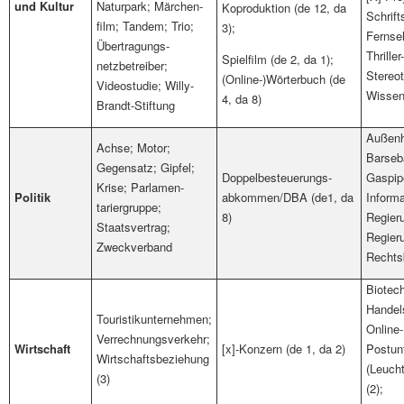
und Kultur
Naturpark; Märchen-
Koproduktion (de 12, da
Schrift
film; Tandem; Trio;
3);
Fernseh
Übertragungs-
Thriller
Spielfilm (de 2, da 1);
netzbetreiber;
Stereot
(Online-)Wörterbuch (de
Videostudie; Willy-
Wissen
4, da 8)
Brandt-Stiftung
Außenh
Achse; Motor;
Barseb
Gegensatz; Gipfel;
Doppelbesteuerungs-
Gaspipe
Krise; Parlamen-
Politik
abkommen/DBA (de1, da
Informa
tariergruppe;
8)
Regier
Staatsvertrag;
Regier
Zweckverband
Rechts
Biotec
Handel
Touristikunternehmen;
Online-
Verrechnungsverkehr;
Wirtschaft
[x]-Konzern (de 1, da 2)
Postun
Wirtschaftsbeziehung
(Leucht
(3)
(2);