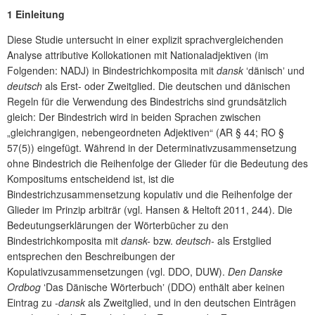
1 Einleitung
Diese Studie untersucht in einer explizit sprachvergleichenden
Analyse attributive Kollokationen mit Nationaladjektiven (im
Folgenden: NADJ) in Bindestrichkomposita mit
dansk
ʻdänischʼ und
deutsch
als Erst- oder Zweitglied. Die deutschen und dänischen
Regeln für die Verwendung des Bindestrichs sind grundsätzlich
gleich: Der Bindestrich wird in beiden Sprachen zwischen
„gleichrangigen, nebengeordneten Adjektiven“ (AR § 44; RO §
57(5)) eingefügt. Während in der Determinativzusammensetzung
ohne Bindestrich die Reihenfolge der Glieder für die Bedeutung des
Kompositums entscheidend ist, ist die
Bindestrichzusammensetzung kopulativ und die Reihenfolge der
Glieder im Prinzip arbiträr (vgl. Hansen & Heltoft 2011, 244). Die
Bedeutungserklärungen der Wörterbücher zu den
Bindestrichkomposita mit
dansk-
bzw.
deutsch-
als Erstglied
entsprechen den Beschreibungen der
Kopulativzusammensetzungen (vgl. DDO, DUW).
Den Danske
Ordbog
ʻDas Dänische Wörterbuchʼ (DDO) enthält aber keinen
Eintrag zu
-dansk
als Zweitglied, und in den deutschen Einträgen