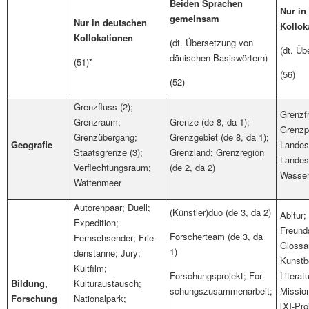
Beiden Sprachen
Nur in
gemeinsam
Nur in deutschen
Kollok
Kollokationen
(dt. Übersetzung von
(dt. Üb
dänischen Basiswörtern)
(51)*
(56)
(52)
Grenzfluss (2);
Grenzf
Grenzraum;
Grenze (de 8, da 1);
Grenzp
Grenzübergang;
Grenzgebiet (de 8, da 1);
Geografie
Landes
Staatsgrenze (3);
Grenzland; Grenzregion
Landest
Verflechtungsraum;
(de 2, da 2)
Wasse
Wattenmeer
Autorenpaar; Duell;
(Künstler)duo (de 3, da 2)
Abitur;
Expedition;
Freunds
Forscherteam (de 3, da
Fernsehsender; Frie-
Glossar
1)
denstanne; Jury;
Kunstb
Kultfilm;
Forschungsprojekt; For-
Literatu
Bildung,
Kulturaustausch;
schungszusammenarbeit;
Mission
Forschung
Nationalpark;
[X]-Pro