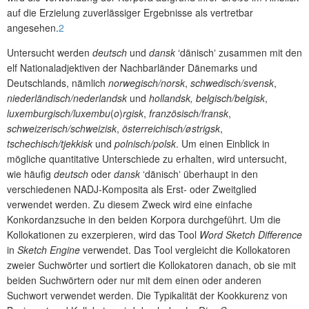
auf die Erzielung zuverlässiger Ergebnisse als vertretbar
angesehen.
2
Untersucht werden
deutsch
und
dansk
ʻdänischʼ zusammen mit den
elf Nationaladjektiven der Nachbarländer Dänemarks und
Deutschlands, nämlich
norwegisch/norsk
,
schwedisch/svensk
,
niederländisch/nederlandsk
und
hollandsk, belgisch/belgisk
,
luxemburgisch/luxembu
(
o
)
rgisk
,
französisch/fransk
,
schweizerisch/schweizisk
,
österreichisch/østrigsk
,
tschechisch/tjekkisk
und
polnisch/polsk
. Um einen Einblick in
mögliche quantitative Unterschiede zu erhalten, wird untersucht,
wie häufig
deutsch
oder
dansk
ʻdänischʼ überhaupt in den
verschiedenen NADJ-Komposita als Erst- oder Zweitglied
verwendet werden. Zu diesem Zw
eck wird eine einfache
Konkordanzsuche in den beiden Korpora durchgeführt. Um die
Kollokationen zu exzerpieren, wird das Tool
Word Sketch Difference
in
Sketch Engine
verwendet. Das Tool vergleicht die Kollokatoren
zweier Suchwörter und sortiert die Kollokatoren danach, ob sie mit
beiden Suchwörtern oder nur mit dem einen oder anderen
Suchwort verwendet werden. Die Typikalität der Kookkurenz von