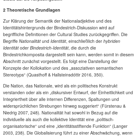
2 Theoretische Grundlagen
Zur Klärung der Semantik der Nationaladjektive und des
Identitätshintergrunds der Bindestrich-Diskussion wird auf
begriffliche Definitionen der Cultural Studies zurückgegriffen. Die
Begriffe
Nationalität
und
Identität
, einschließlich der
hybriden
Identität
oder
Bindestrich-Identität
, die durch die
Bindestrichkomposita dargestellt sein kann, werden somit in diesem
Abschnitt zunächst vorgestellt. Es folgt eine Darstellung der
Konzepte der Kollokation und des „assoziativen semantischen
Stereotyps“ (Quasthoff & Hallsteinsdóttir 2016, 350).
Die Nation, das Nationale, wird als ein politisches Konstrukt
verstanden oder als ein „diskursiver Entwurf, der Einheitlichkeit und
Integriertheit über alle internen Differenzen, Spaltungen und
widersprüchlichen Strebungen hinweg suggeriert“ (Fürstenau &
Niedrig 2007, 248). Nationalität hat sowohl in Bezug auf die
individuelle als auch die kollektive Identität eine „politisch-
organisatorische“ und eine „identitätsstiftende Funktion“ (Langer
2003, 238). Die Globalisierung führt zu einer Abschwächung, wenn