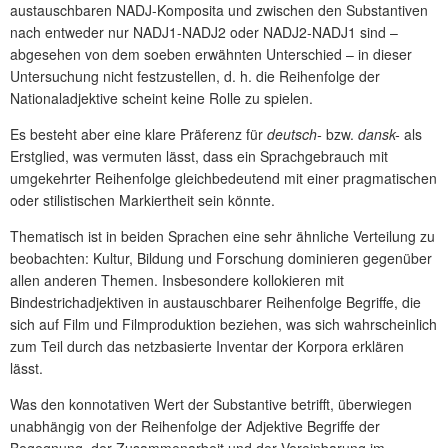
austauschbaren NADJ-Komposita und zwischen den Substantiven
nach entweder nur NADJ1-NADJ2 oder NADJ2-NADJ1 sind –
abgesehen von dem soeben erwähnten Unterschied – in dieser
Untersuchung nicht festzustellen, d. h. die Reihenfolge der
Nationaladjektive scheint keine Rolle zu spielen.
Es besteht aber eine klare Präferenz für
deutsch-
bzw.
dansk-
als
Erstglied, was vermuten lässt, dass ein Sprachgebrauch mit
umgekehrter Reihenfolge gleichbedeutend mit einer pragmatischen
oder stilistischen Markiertheit sein könnte.
Thematisch ist in beiden Sprachen eine sehr ähnliche Verteilung zu
beobachten: Kultur, Bildung und Forschung dominieren gegenüber
allen anderen Themen. Insbesondere kollokieren mit
Bindestrichadjektiven in austauschbarer Reihenfolge Begriffe, die
sich auf Film und Filmproduktion beziehen, was sich wahrscheinlich
zum Teil durch das netzbasierte Inventar der Korpora erklären
lässt.
Was den konnotativen Wert der Substantive betrifft, überwiegen
unabhängig von der Reihenfolge der Adjektive Begriffe der
Begegnung, der Zusammenarbeit und der Vereinbarung im