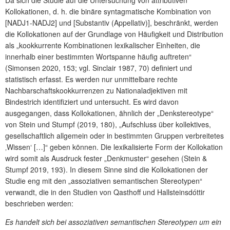
Kollokationen, d. h. die binäre syntagmatische Kombination von
[NADJ1-NADJ2] und [Substantiv (Appellativ)], beschränkt, werden
die Kollokationen auf der Grundlage von Häufigkeit und Distribution
als „kookkurrente Kombinationen lexikalischer Einheiten, die
innerhalb einer bestimm­ten Wortspanne häufig auftreten“
(Simonsen 2020, 153; vgl. Sinclair 1987, 70) definiert und
statistisch erfasst. Es werden nur unmittelbare rechte
Nachbarschaftskookkurrenzen zu Nationaladjektiven mit
Bindestrich identifiziert und untersucht. Es wird davon
ausgegangen, dass Kollokationen, ähnlich der „Denkstereotype“
von Stein und Stumpf (2019, 180), „Aufschluss über kollektives,
gesellschaftlich allgemein oder in bestimmten Gruppen verbreitetes
‚Wissen‘ […]“ geben können. Die lexikalisierte Form der Kollokation
wird somit als Ausdruck fester „Denkmuster“ gesehen (Stein &
Stumpf 2019, 193). In diesem Sinne sind die Kollokationen der
Studie eng mit den „assoziativen semantischen Stereotypen“
verwandt, die in den Studien von Qasthoff und Hallsteinsdóttir
beschrieben werden:
Es handelt sich bei assoziativen semantischen Stereotypen um ein