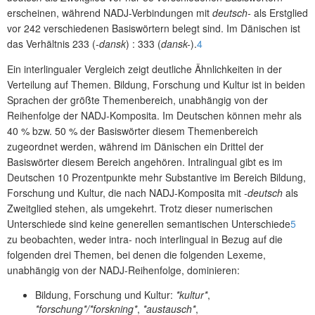
erscheinen, während NADJ-Verbindungen mit
deutsch-
als Erstglied
vor 242 verschiedenen Basiswörtern belegt sind. Im Dänischen ist
das Verhältnis 233 (
-dansk
) : 333 (
dansk-
).
4
Ein interlingualer Vergleich zeigt deutliche Ähnlichkeiten in der
Verteilung auf Themen. Bildung, Forschung und Kultur ist in beiden
Sprachen der größte Themenbereich, unabhängig von der
Reihenfolge der NADJ-Komposita. Im Deutschen können mehr als
40 % bzw. 50 % der Basiswörter diesem Themenbereich
zugeordnet werden, während im Dänischen ein Drittel der
Basiswörter diesem Bereich angehören. Intralingual gibt es im
Deutschen 10 Prozentpunkte mehr Substantive im Bereich Bildung,
Forschung und Kultur, die nach NADJ-Komposita mit
-deutsch
als
Zweitglied stehen, als umgekehrt. Trotz dieser numerischen
Unterschiede sind keine generellen semantischen Unterschiede
5
zu beobachten, weder intra- noch interlingual in Bezug auf die
folgenden drei Themen, bei denen die folgenden Lexeme,
unabhängig von der NADJ-Reihenfolge, dominieren:
Bildung, Forschung und Kultur:
*kultur*
,
*forschung*/*forskning*
,
*austausch*
,