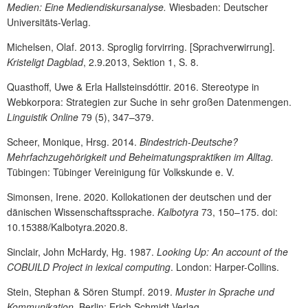
Medien: Eine Mediendiskursanalyse.
Wiesbaden: Deutscher
Universitäts-Verlag.
Michelsen, Olaf. 2013. Sproglig forvirring. [Sprachverwirrung].
Kristeligt Dagblad
, 2.9.2013, Sektion 1, S. 8.
Quasthoff, Uwe & Erla Hallsteinsdóttir. 2016. Stereotype in
Webkorpora: Strategien zur Suche in sehr großen Datenmengen.
Linguistik Online
79 (5), 347–379.
Scheer, Monique, Hrsg. 2014.
Bindestrich-Deutsche?
Mehrfachzugehörigkeit und Beheimatungspraktiken im Alltag.
Tübingen: Tübinger Vereinigung für Volkskunde e. V.
Simonsen, Irene. 2020. Kollokationen der deutschen und der
dänischen Wissenschaftssprache.
Kalbotyra
73, 150
–
175. doi:
10.15388/Kalbotyra.2020.8.
Sinclair, John McHardy, Hg. 1987.
Looking Up: An account of the
COBUILD Project in lexical computing
.
London: Harper-Collins.
Stein, Stephan & Sören Stumpf. 2019.
Muster in Sprache und
Kommunikation
.
Berlin: Erich Schmidt Verlag.