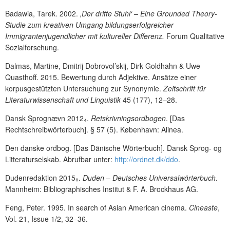
Badawia, Tarek. 2002.
‚Der dritte Stuhl‘ – Eine Grounded Theory-
Studie zum kreativen Umgang bildungserfolgreicher
Immigrantenjugendlicher mit kultureller Differenz.
Forum Qualitative
Sozialforschung.
Dalmas, Martine, Dmitrij Dobrovol’skij, Dirk Goldhahn
&
Uwe
Quasthoff. 2015. Bewertung durch Adjektive. Ansätze einer
korpusgestützten Untersuchung zur Synonymie.
Zeitschrift für
Literaturwissenschaft und Linguistik
45 (177),
12–28.
Dansk Sprognævn 2012₄.
Retskrivningsordbogen
. [Das
Rechtschreibwörterbuch]. § 57 (5). København: Alinea.
Den danske ordbog. [Das Dänische Wörterbuch].
Dansk Sprog- og
Litteraturselskab. Abrufbar unter:
http://ordnet.dk/ddo
.
Dudenredaktion 2015₈.
Duden – Deutsches Universalwörterbuch
.
Mannheim: Bibliographisches Institut & F. A. Brockhaus AG.
Feng, Peter. 1995. In search of Asian American cinema.
Cineaste
,
Vol. 21, Issue 1/2, 32–36.