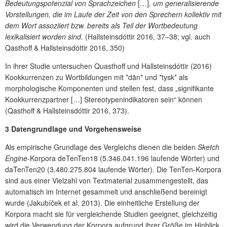
Bedeutungspotenzial von Sprachzeichen
[…]
, um generalisierende
Vorstellungen, die im Laufe der Zeit von den Sprechern kollektiv mit
dem Wort assoziiert bzw. bereits als Teil der Wortbedeutung
lexikalisiert worden sind.
(Hallsteinsdóttir 2016, 37–38; vgl. auch
Qasthoff & Hallsteinsdóttir 2016, 350)
In ihrer Studie untersuchen Quasthoff und Hallsteinsdóttir (2016)
Kookkurrenzen zu Wortbildungen mit *dän* und *tysk* als
morphologische Komponenten und stellen fest, dass „signifikante
Kookkurrenzpartner […] Stereotypenindikatoren sein“ können
(Qasthoff & Hallsteinsdóttir 2016, 373).
3 Datengrundlage und Vorgehensweise
Als empirische Grundlage des Vergleichs dienen die beiden
Sketch
Engine
-Korpora deTenTen18 (5.346.041.196 laufende Wörter) und
daTenTen20 (3.480.275.804 laufende Wörter). Die TenTen-Korpora
sind aus einer Vielzahl von Textmaterial zusammengestellt, das
automatisch im Internet gesammelt und anschließend bereinigt
wurde (
Jakubíček et al. 2013
). Die einheitliche Erstellung der
Korpora macht sie für vergleichende Studien geeignet, gleichzeitig
wird die Verwendung der Korpora aufgrund ihrer Größe im Hinblick