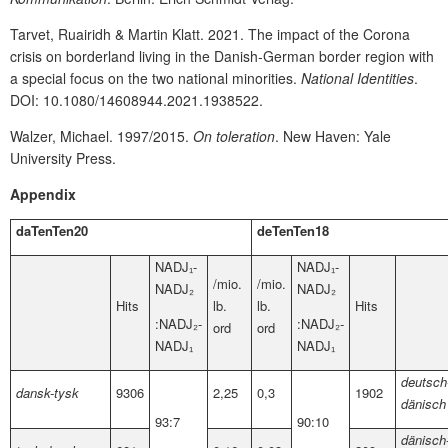
Tarvet, Ruairidh & Martin Klatt. 2021. The impact of the Corona
crisis on borderland living in the Danish-German border region with
a special focus on the two national minorities.
National Identities
.
DOI: 10.1080/14608944.2021.1938522.
Walzer, Michael. 1997/2015.
On toleration
. New Haven: Yale
University Press.
Appendix
daTenTen20
deTenTen18
NADJ₁-
NADJ₁-
/mio.
/mio.
NADJ₂
NADJ₂
Hits
lb.
lb.
Hits
:NADJ₂-
:NADJ₂-
ord
ord
NADJ₁
NADJ₁
deutsch
dansk-tysk
9306
2,25
0,3
1902
dänisch
93:7
90:10
dänisch