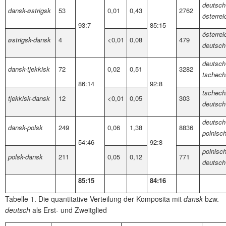
deutsch
dansk-østrigsk
53
0,01
0,43
2762
österrei
93:7
85:15
österrei
østrigsk-dansk
4
<0,01
0,08
479
deutsch
deutsch
dansk-tjekkisk
72
0,02
0,51
3282
tschech
86:14
92:8
tschech
tjekkisk-dansk
12
<0,01
0,05
303
deutsch
deutsch
dansk-polsk
249
0,06
1,38
8836
polnisc
54:46
92:8
polnisch
polsk-dansk
211
0,05
0,12
771
deutsch
85:15
84:16
Tabelle 1. Die quantitative Verteilung der Komposita mit
dansk
bzw.
deutsch
als Erst- und Zweitglied