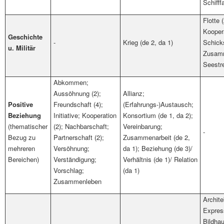
Schifff
Flotte
Koopera
Geschichte
-
Krieg (de 2, da 1)
Schicks
u. Militär
Zusamm
Seestre
Abkommen;
Aussöhnung (2);
Allianz;
Positive
Freundschaft (4);
(Erfahrungs-)Austausch;
Beziehung
Initiative; Kooperation
Konsortium (de 1, da 2);
(thematischer
(2); Nachbarschaft;
Vereinbarung;
-
Bezug zu
Partnerschaft (2);
Zusammenarbeit (de 2,
mehreren
Versöhnung;
da 1); Beziehung (de 3)/
Bereichen)
Verständigung;
Verhältnis (de 1)/ Relation
Vorschlag;
(da 1)
Zusammenleben
Archite
Express
Bildhau