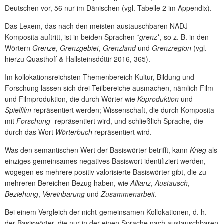
Deutschen vor, 56 nur im Dänischen (vgl. Tabelle 2 im Appendix).
Das Lexem, das nach den meisten austauschbaren NADJ-
Komposita auftritt, ist in beiden Sprachen *
grenz
*, so z. B. in den
Wörtern
Grenze
,
Grenzgebiet
,
Grenzland
und
Grenzregion
(vgl.
hierzu Quasthoff & Hallsteinsdóttir 2016, 365).
Im kollokationsreichsten Themenbereich Kultur, Bildung und
Forschung lassen sich drei Teilbereiche ausmachen, nämlich Film
und Filmproduktion, die durch Wörter wie
Koproduktion
und
Spielfilm
repräsentiert werden; Wissenschaft, die durch Komposita
mit
Forschung-
repräsentiert wird, und schließlich Sprache, die
durch das Wort
Wörterbuch
repräsentiert wird.
Was den semantischen Wert der Basiswörter betrifft, kann
Krieg
als
einziges gemeinsames negatives Basiswort identifiziert werden,
wogegen es mehrere positiv valorisierte Basiswörter gibt, die zu
mehreren Bereichen Bezug haben, wie
Allianz
,
Austausch
,
Beziehung
,
Vereinbarung
und
Zusammenarbeit
.
Bei einem Vergleich der nicht-gemeinsamen Kollokationen, d. h.
der Basiswörter, die nur in der einen Sprache nach austauschbaren