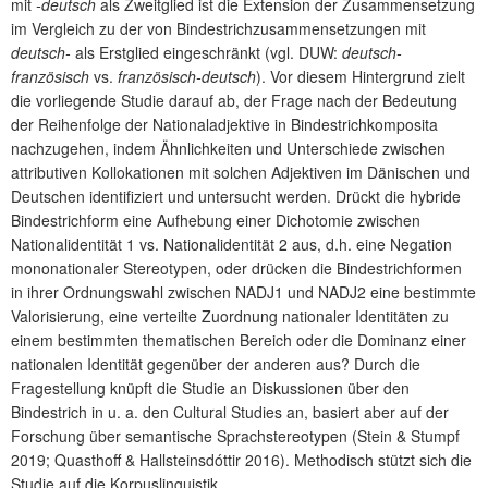
mit
-deutsch
als Zweitglied ist die Extension der Zusammensetzung
im Vergleich zu der von Bindestrichzusammensetzungen mit
deutsch-
als Erstglied eingeschränkt (vgl. DUW:
deutsch-
französisch
vs.
französisch-deutsch
). Vor diesem Hintergrund zielt
die vorliegende Studie darauf ab, der Frage nach der Bedeutung
der Reihenfolge der Nationaladjektive in Bindestrichkomposita
nachzugehen, indem Ähnlichkeiten und Unterschiede zwischen
attributiven Kollokationen mit solchen Adjektiven im Dänischen und
Deutschen identifiziert und untersucht werden. Drückt die hybride
Bindestrichform eine Aufhebung einer Dichotomie zwischen
Nationalidentität 1 vs. Nationalidentität 2 aus, d.h. eine Negation
mononationaler Stereotypen, oder drücken die Bindestrichformen
in ihrer Ordnungswahl zwischen NADJ1 und NADJ2 eine bestimmte
Valorisierung, eine verteilte Zuordnung nationaler Identitäten zu
einem bestimmten thematischen Bereich oder die Dominanz einer
nationalen Identität gegenüber der anderen aus? Durch die
Fragestellung knüpft die Studie an Diskussionen über den
Bindestrich in u. a. den Cultural Studies an, basiert aber auf der
Forschung über semantische Sprachstereotypen (Stein & Stumpf
2019; Quasthoff & Hallsteinsdóttir 2016). Methodisch stützt sich die
Studie auf die Korpuslinguistik.