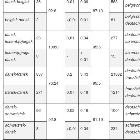
dansk-belgisk
36
0,01
0,09
563
belgisc
92:8
87:13
belgisch
belgisk-dansk
2
<0,01
0,01
81
deutsch
dansk-
deutsch
28
0,01
0,04
277
luxemb(o)urgsk
luxembu
100:0
95:5
luxens(o)rugs-
<
luxembu
0
-
15
dansk
0,01
deutsch
deutsch
dansk-fransk
837
0,2
3,43
21882
französ
76:24
95:5
französ
fransk-dansk
271
0,07
0,19
1214
deutsch
dansk-
deutsch
96
0,02
0,16
1004
schweizisk
schweiz
92:8
81:19
schweizisk-
schweiz
8
<0,01
0,04
234
dansk
deutsch