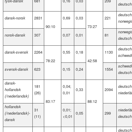
tysk-dansk
681
0,16
0,03
209
deutsch
deutsch
dansk-norsk
2831
0,69
0,03
221
norwegi
90:10
73:27
norwegi
norsk-dansk
307
0,07
0,01
81
deutsch
deutsch
dansk-svensk
2264
0,55
0,18
1130
schwed
78:22
42:58
schwedi
svensk-dansk
623
0,15
0,24
1554
deutsch
dansk-
181
0,04;
deutsch
hollandsk
0,33
2094
(26)
0,01
niederl
(/nederlandsk)
83:17
88:12
hollandsk
31
0,01;
niederlä
(/nederlandsk)-
0,05
299
(11)
<0,01
deutsch
dansk
deutsch