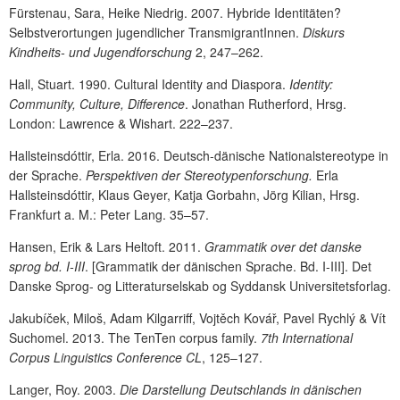
Fürstenau, Sara, Heike Niedrig. 2007. Hybride Identitäten?
Selbstverortungen jugendlicher TransmigrantInnen.
Diskurs
Kindheits- und Jugendforschung
2, 247–262.
Hall, Stuart. 1990. Cultural Identity and Diaspora.
Identity:
Community, Culture, Difference
. Jonathan Rutherford, Hrsg.
London: Lawrence & Wishart. 222–237.
Hallsteinsdóttir, Erla. 2016. Deutsch-dänische Nationalstereotype in
der Sprache.
Perspektiven der Stereotypenforschung.
Erla
Hallsteinsdóttir, Klaus Geyer, Katja Gorbahn, Jörg Kilian, Hrsg.
Frankfurt a. M.: Peter Lang. 35
–
57.
Hansen, Erik & Lars Heltoft. 2011.
Grammatik over det danske
sprog bd. I-III
. [Grammatik der dänischen Sprache. Bd. I-III]. Det
Danske Sprog- og Litteraturselskab og Syddansk Universitetsforlag.
Jakubíček, Miloš, Adam Kilgarriff, Vojtěch Kovář, Pavel Rychlý & Vít
Suchomel.
2013. The TenTen corpus family.
7th International
Corpus Linguistics Conference CL
, 125
–
127.
Langer, Roy. 2003.
Die Darstellung Deutschlands in dänischen