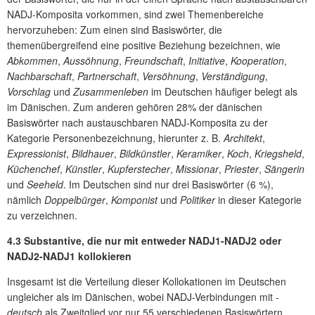
NADJ-Komposita vorkommen, sind zwei Themenbereiche
hervorzuheben: Zum einen sind Basiswörter, die
themenübergreifend eine positive Beziehung bezeichnen, wie
Abkommen
,
Aussöhnung
,
Freundschaft
,
Initiative
,
Kooperation
,
Nachbarschaft
,
Partnerschaft
,
Versöhnung
,
Verständigung
,
Vorschlag
und
Zusammenleben
im Deutschen häufiger belegt als
im Dänischen. Zum anderen gehören 28% der dänischen
Basiswörter nach austauschbaren NADJ-Komposita zu der
Kategorie Personenbezeichnung, hierunter z. B.
Architekt
,
Expressionist
,
Bildhauer
,
Bildkünstler
,
Keramiker
,
Koch
,
Kriegsheld
,
Küchenchef
,
Künstler
,
Kupferstecher
,
Missionar
,
Priester
,
Sängerin
und
Seeheld
. Im Deutschen sind nur drei Basiswörter (6 %),
nämlich
Doppelbürger
,
Komponist
und
Politiker
in dieser Kategorie
zu verzeichnen.
4.3 Substantive, die nur mit entweder NADJ1-NADJ2 oder
NADJ2-NADJ1 kollokieren
Insgesamt ist die Verteilung dieser Kollokationen im Deutschen
ungleicher als im Dänischen, wobei NADJ-Verbindungen mit -
deutsch
als Zweitglied vor nur 55 verschiedenen Basiswörtern