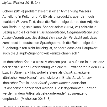
styles.
(Walzer 2015, 34)
Scheer (2014) problematisiert in einer Anmerkung Walzers
Aufteilung in Kultur und Politik als unproduktiv, aber dennoch
markiert Walzers Text, dass die Reihenfolge der beiden Adjektive
von Bedeutung sein kann. Scheer selbst (2014, 21) schreibt in
Bezug auf die Formen
Russlanddeutsche
,
Ungarndeutsche
und
Auslandsdeutsche
: „Es drängt sich also der Verdacht auf, dass
zumindest im deutschen Sprachgebrauch die Reihenfolge der
Zugehörigkeiten nicht beliebig ist, sondern dass das Hauptwort
auch die ‚Haupt‘-Zugehörigkeit kennzeichnen soll.“
Im dänischen Kontext weist Michelsen (2013) auf eine Inkonsistenz
bei der dänischen Bezeichnung von einem Einwanderer in den USA
bzw. in Dänemark hin, wobei erstere als
dansk amerikaner
ʻdänischer Amerikanerʼ
1
und letztere z. B. als
dansk tamiler
ʻdänischer Tamileʼ oder
dansk palæstinenser
ʻdänischer
Palästinenserʼ bezeichnet werden. Die letztgenannten Formen
werden in dem Artikel als „ekskluderende“ ʻausgrenzendʼ
empfunden (Michelsen 2013, 8).
Da sich die Studie auf die Untersuchung von attributiven