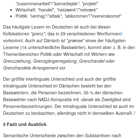
*zusammenarbeit*/*samarbejde*
,
*projekt*
Wirtschaft
: *handel*
,
*netzwerk*/*netværk*
Politik:
*vertrag*/*aftale*
,
*abkommen*/*overenskomst*
Das häufigste Lexem im Deutschen ist auch bei diesen
Kollokationen
*grenz*
, das in 29 verschiedenen Wortformen
6
vorkommt. Auch auf Dänisch ist *
grænse
* eines der häufigsten
Lexeme (14 unterschiedliche Basiswörter), kommt aber z. B. in den
Themenbereichen Politik oder Wirtschaft mit Wörtern wie
Grenzziehung
,
Grenzgängerregelung
,
Grenzhandel
oder
Grenzhandels-Arrangement
vor.
Der größte interlinguale Unterschied und auch der größte
intralinguale Unterschied im Dänischen besteht bei den
Basiswörtern, die Personen bezeichnen. 30 % der dänischen
Basiswörter nach NADJ-Komposita mit
-dansk
als Zweitglied sind
Personenbezeichnungen. Der intralinguale Unterschied ist auch im
Deutschen zu beobachten, allerdings nicht in demselben Ausmaß.
7
5 Fazit und Ausblick
Semantische Unterschiede zwischen den Substantiven nach