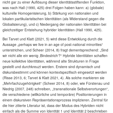
nicht gar zu einer Auflösung dieser identitätsstiftenden Funktion,
was nach Hall (1990, 425) drei Folgen haben kann: a) (globale)
kulturelle Homogenisierung, b) Stärkung von nationalen und
lokalen partikularistischen Identitäten (als Widerstand gegen die
Globalisierung), und c) Niedergang der nationalen Identitäten bei
gleichzeitiger Entstehung hybrider Identitäten (Hall 1990, 425).
Bei Tarvet und Klatt (2021, 5) wird diese Entwicklung durch die
Aussage „perhaps we live in an age of post-national minorities“
unterstrichen, und Scheer (2014, 8) fragt dementsprechend: „Sind
wir nicht alle ein wenig ‚Bindestrich‘?“ Hybride Identitäten schaffen
neue kollektive Identitäten, während alte Strukturen in Frage
gestellt und durchkreuzt werden. Erstere sind dynamisch und
diskursbestimmt und können kontextspezifisch eingesetzt werden
(Risse 2013, 6; Tarvet & Klatt 2021, 4). Als solche markieren sie
„Mehrfachzugehörigkeit“ (Scheer 2014, 8) oder, wie Fürstenau und
Niedrig (2007, 248) schreiben, „transnationale Selbstverortungen“,
die verschiedene (willkürliche und temporäre) Positionierungen in
einem diskursiven Repräsentationsprozess implizieren. Zentral für
die hier zitierte Literatur ist, dass der Modus des Hybriden nicht
einfach als die Summe von Identität 1 und Identität 2 beschrieben