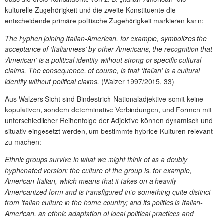
kulturelle Zugehörigkeit und die zweite Konstituente die
entscheidende primäre politische Zugehörigkeit markieren kann:
The hyphen joining Italian-American, for example, symbolizes the
acceptance of ‘Italianness’ by other Americans, the recognition that
‘American’ is a political identity without strong or specific cultural
claims. The consequence, of course, is that ‘Italian’ is a cultural
identity without political claims.
(Walzer 1997/2015, 33)
Aus Walzers Sicht sind Bindestrich-Nationaladjektive somit keine
kopulativen, sondern determinative Verbindungen, und Formen mit
unterschiedlicher Reihenfolge der Adjektive können dynamisch und
situativ eingesetzt werden, um bestimmte hybride Kulturen relevant
zu machen:
Ethnic groups survive in what we might think of as a doubly
hyphenated version: the culture of the group is, for example,
American-Italian, which means that it takes on a heavily
Americanized form and is transfigured into something quite distinct
from Italian culture in the home country; and its politics is Italian-
American, an ethnic adaptation of local political practices and