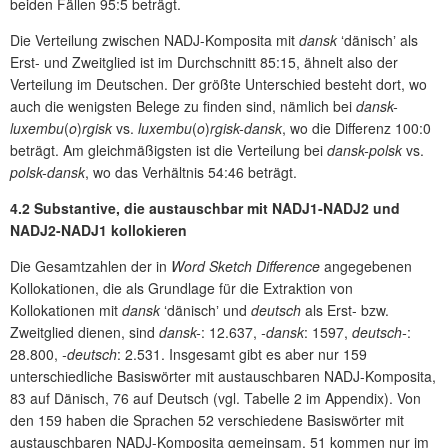
beiden Fällen 95:5 beträgt.
Die Verteilung zwischen NADJ-Komposita mit
dansk
ʻdänischʼ als
Erst- und Zweitglied ist im Durchschnitt 85:15, ähnelt also der
Verteilung im Deutschen. Der größte Unterschied besteht dort, wo
auch die wenigsten Belege zu finden sind, nämlich bei
dansk-
luxembu
(
o
)
rgisk
vs.
luxembu
(
o
)
rgisk-dansk
, wo die Differenz 100:0
beträgt. Am gleichmäßigsten ist die Verteilung bei
dansk-polsk
vs.
polsk-dansk
, wo das Verhältnis 54:46 beträgt.
4.2 Substantive, die austauschbar mit NADJ1-NADJ2 und
NADJ2-NADJ1 kollokieren
Die Gesamtzahlen der in
Word Sketch Difference
angegebenen
Kollokationen, die als Grundlage für die Extraktion von
Kollokationen mit
dansk
ʻdänischʼ und
deutsch
als Erst- bzw.
Zweitglied dienen, sind
dansk-
: 12.637,
-dansk
: 1597,
deutsch-
:
28.800,
-deutsch
: 2.531. Insgesamt gibt es aber nur 159
unterschiedliche Basiswörter mit austauschbaren NADJ-Komposita,
83 auf Dänisch, 76 auf Deutsch (vgl. Tabelle 2 im Appendix). Von
den 159 haben die Sprachen 52 verschiedene Basiswörter mit
austauschbaren NADJ-Komposita gemeinsam, 51 kommen nur im