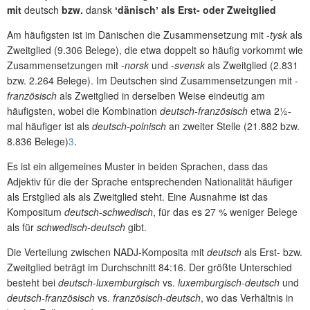
mit
deutsch
bzw.
dansk
ʻdänischʼ als Erst- oder Zweitglied
Am häufigsten ist im Dänischen die Zusammensetzung mit -
tysk
als
Zweitglied (9.306 Belege), die etwa doppelt so häufig vorkommt wie
Zusammensetzungen mit -
norsk
und -
svensk
als Zweitglied (2.831
bzw. 2.264 Belege). Im Deutschen sind Zusammensetzungen mit -
französisch
als Zweitglied in derselben Weise eindeutig am
häufigsten, wobei die Kombination
deutsch-französisch
etwa 2½-
mal häufiger ist als
deutsch-polnisch
an zweiter Stelle (21.882 bzw.
8.836 Belege)
3
.
Es ist ein allgemeines Muster in beiden Sprachen, dass das
Adjektiv für die der Sprache entsprechenden Nationalität häufiger
als Erstglied als als Zweitglied steht. Eine Ausnahme ist das
Kompositum
deutsch-schwedisch
, für das es 27 % weniger Belege
als für
schwedisch-deutsch
gibt.
Die Verteilung zwischen NADJ-Komposita mit
deutsch
als Erst- bzw.
Zweitglied beträgt im Durchschnitt 84:16. Der größte Unterschied
besteht bei
deutsch-luxemburgisch
vs.
luxemburgisch-deutsch
und
deutsch-französisch
vs.
französisch-deutsch
, wo das Verhältnis in