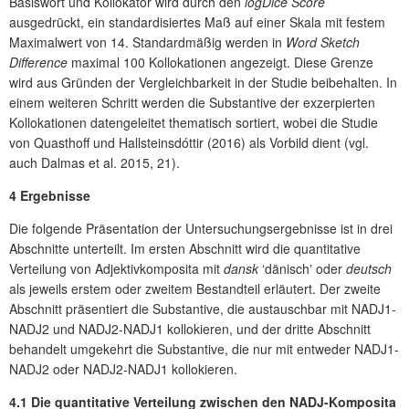
Basiswort und Kollokator wird durch den
logDice Score
ausgedrückt, ein standardisiertes Maß auf einer Skala mit festem
Maximalwert von 14. Standardmäßig werden in
Word Sketch
Difference
maximal 100 Kollokationen angezeigt. Diese Grenze
wird aus Gründen der Vergleichbarkeit in der Studie beibehalten. In
einem weiteren Schritt werden die Substantive der exzerpierten
Kollokationen datengeleitet thematisch sortiert, wobei die Studie
von Quasthoff und Hallsteinsdóttir (2016) als Vorbild dient (vgl.
auch Dalmas et al. 2015, 21).
4 Ergebnisse
Die folgende Präsentation der Untersuchungsergebnisse ist in drei
Abschnitte unterteilt. Im ersten Abschnitt wird die quantitative
Verteilung von Adjektivkomposita mit
dansk
ʻdänischʼ oder
deutsch
als jeweils erstem oder zweitem Bestandteil erläutert. Der zweite
Abschnitt präsentiert die Substantive, die austauschbar mit NADJ1-
NADJ2 und NADJ2-NADJ1 kollokieren, und der dritte Abschnitt
behandelt umgekehrt die Substantive, die nur mit entweder NADJ1-
NADJ2 oder NADJ2-NADJ1 kollokieren.
4.1 Die quantitative Verteilung zwischen den NADJ-Komposita