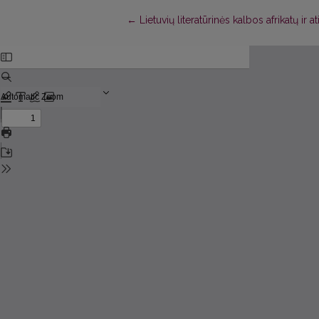
Return to Article Details
←
Lietuvių literatūrinės kalbos afrikatų ir