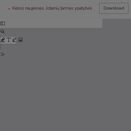
Return to Article Details
←
Kelios naujesnės Jotainių tarmės ypatybės
Download