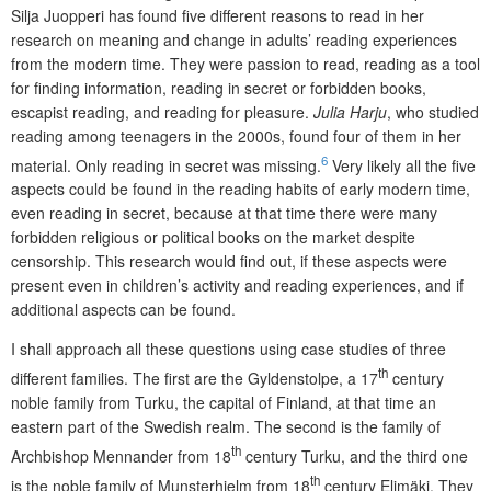
Silja Juopperi has found five different reasons to read in her
research on meaning and change in adults’ reading experiences
from the modern time. They were passion to read, reading as a tool
for finding information, reading in secret or forbidden books,
escapist reading, and reading for pleasure.
Julia Harju
, who studied
reading among teenagers in the 2000s, found four of them in her
6
material. Only reading in secret was missing.
Very likely all the five
aspects could be found in the reading habits of early modern time,
even reading in secret, because at that time there were many
forbidden religious or political books on the market despite
censorship. This research would find out, if these aspects were
present even in children’s activity and reading experiences, and if
additional aspects can be found.
I shall approach all these questions using case studies of three
th
different families. The first are the Gyldenstolpe, a 17
century
noble family from Turku, the capital of Finland, at that time an
eastern part of the Swedish realm. The second is the family of
th
Archbishop Mennander from 18
century Turku, and the third one
th
is the noble family of Munsterhjelm from 18
century Elimäki. They