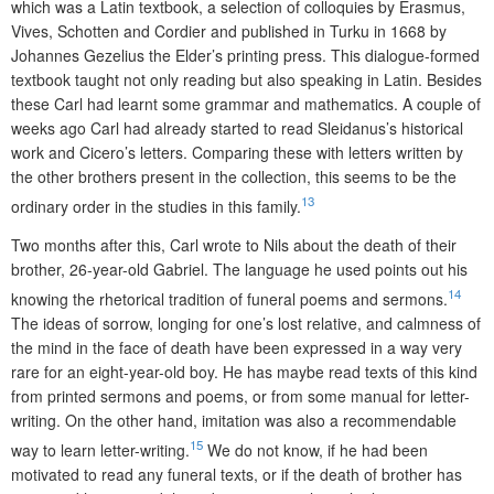
which was a Latin textbook, a selection of colloquies by Erasmus,
Vives, Schotten and Cordier and published in Turku in 1668 by
Johannes Gezelius the Elder’s printing press. This dialogue-formed
textbook taught not only reading but also speaking in Latin. Besides
these Carl had learnt some grammar and mathematics. A couple of
weeks ago Carl had already started to read Sleidanus’s historical
work and Cicero’s letters. Comparing these with letters written by
the other brothers present in the collection, this seems to be the
13
ordinary order in the studies in this family.
Two months after this, Carl wrote to Nils about the death of their
brother, 26-year-old Gabriel. The language he used points out his
14
knowing the rhetorical tradition of funeral poems and sermons.
The ideas of sorrow, longing for one’s
lost relative, and calmness of
the mind in the face of death have been expressed in a way very
rare for an eight-year-old boy. He has maybe read texts of this kind
from printed sermons and poems, or from some manual for letter-
writing. On the other hand, imitation was also a recommendable
15
way to learn letter-writing.
We do not know, if he had been
motivated to read any funeral texts, or if the death of brother has