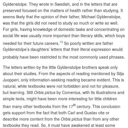
Gyldenstolpe. They wrote in Swedish, and in the letters that are
preserved focused on the matters of health rather than studying. It
seems likely that the opinion of their father, Michael Gyldenstolpe,
was that the girls did not need to study so much or write so well.
For girls, having knowledge of domestic tasks and concentrating on
social life was usually more important than literary skills, which boys
19
needed for their future careers.
So poorly written are father
Gyldenstolpe’s daughters’ letters that their literal expression would
probably have been restricted to the most commonly used phrases.
The letters written by the little Gyldenstolpe brothers speak only
about their studies. From the aspects of reading mentioned by Silja
Juopperi, only information-seeking reading became evident. This is
natural, while textbooks were not forbidden and not for pleasure,
but learning. Still
Orbis pictus
by Comenius, with its illustrations and
simple texts, might have been more interesting for little children
th
than many other textbooks from the 17
century. This conclusion
gets support from the fact that both Carl and Gustav cite or
describe more content from the
Orbis pictus
than from any other
textbooks they read. So, it must have awakened at least some