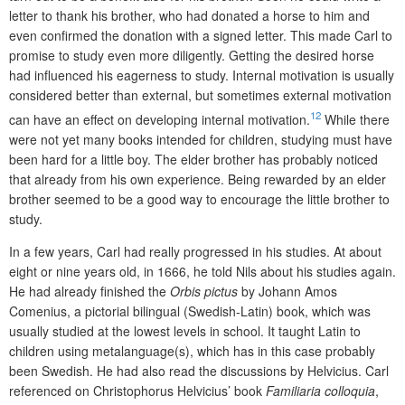
letter to thank his brother, who had donated a horse to him and
even confirmed the donation with a signed letter. This made Carl to
promise to study even more diligently. Getting the desired horse
had influenced his eagerness to study. Internal motivation is usually
considered better than external, but sometimes external motivation
12
can have an effect on developing internal motivation.
While there
were not yet many books intended for children, studying must have
been hard for a little boy. The elder brother has probably noticed
that already from his own experience. Being rewarded by an elder
brother seemed to be a good way to encourage the little brother to
study.
In a few years, Carl had really progressed in his studies. At about
eight or nine years old, in 1666, he told Nils about his studies again.
He had already finished the
Orbis pictus
by Johann Amos
Comenius, a pictorial bilingual (Swedish-Latin) book, which was
usually studied at the lowest levels in school. It taught Latin to
children using metalanguage(s), which has in this case probably
been Swedish. He had also read the discussions by Helvicius. Carl
referenced on Christophorus Helvicius’ book
Familiaria colloquia
,