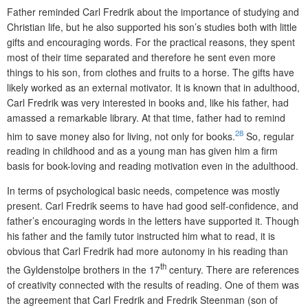
Father reminded Carl Fredrik about the importance of studying and
Christian life, but he also supported his son’s studies both with little
gifts and encouraging words. For the practical reasons, they spent
most of their time separated and therefore he sent even more
things to his son, from clothes and fruits to a horse. The gifts have
likely worked as an external motivator. It is known that in adulthood,
Carl Fredrik was very interested in books and, like his father, had
amassed a remarkable library. At that time, father had to remind
28
him to save money also for living, not only for books.
So, regular
reading in childhood and as a young man has given him a firm
basis for book-loving and reading motivation even in the adulthood.
In terms of psychological basic needs, competence was mostly
present. Carl Fredrik seems to have had good self-confidence, and
father’s encouraging words in the letters have supported it. Though
his father and the family tutor instructed him what to read, it is
obvious that Carl Fredrik had more autonomy in his reading than
th
the Gyldenstolpe brothers in the 17
century. There are references
of creativity connected with the results of reading. One of them was
the agreement that Carl Fredrik and Fredrik Steenman (son of