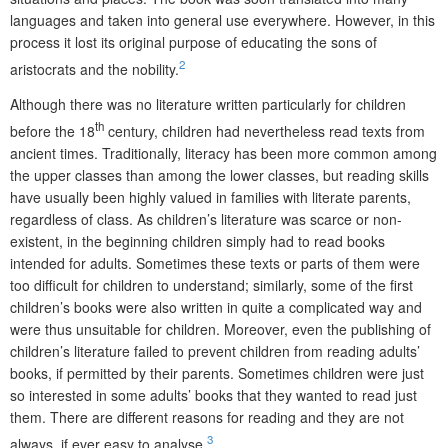
languages and taken into general use everywhere. However, in this
process it lost its original purpose of educating the sons of
2
aristocrats and the nobility.
Although there was no literature written particularly for children
th
before the 18
century, children had nevertheless read texts from
ancient times. Traditionally, literacy has been more common among
the upper classes than among the lower classes, but reading skills
have usually been highly valued in families with literate parents,
regardless of class. As children’s literature was scarce or non-
existent, in the beginning children simply had to read books
intended for adults. Sometimes these texts or parts of them were
too difficult for children to understand; similarly, some of the first
children’s books were also written in quite a complicated way and
were thus unsuitable for children. Moreover, even the publishing of
children’s literature failed to prevent children from reading adults’
books, if permitted by their parents. Sometimes children were just
so interested in some adults’ books that they wanted to read just
them. There are different reasons for reading and they are not
3
always, if ever easy to analyse.