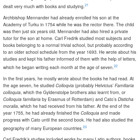
21
dealt very much with books and studying.
Archbishop Mennander had already enrolled his son at the
Academy of Turku in 1754 while he was the rector there. The child
was then just six years old. Mennander had also hired a private
tutor for the son at home. Carl Fredrik studied most subjects and
books belonging to a normal trivial school, but probably according
to an older school schedule from the year 1693. He wrote about his
studies and kept his father informed of them with the help of letters,
22
which he began writing each month at the age of seven.
In the first years, he mostly wrote about the books he had read. At
the age seven, he studied
Colloqvia
(probably Helvicius’
Familiaria
colloquia
, which the Gyldenstolpe brothers also learnt from, or
Colloquia familiaria
by Erasmus of Rotterdam) and Cato’s
Disticha
moralia
, which he had received from his father. At the end of the
year 1755, he had already finished the
Colloquia
and made
progress with Cato until the second book. He had also studied the
23
geography of many European countries.
Carl Fredrik’s studies included works by many Latin authors, books