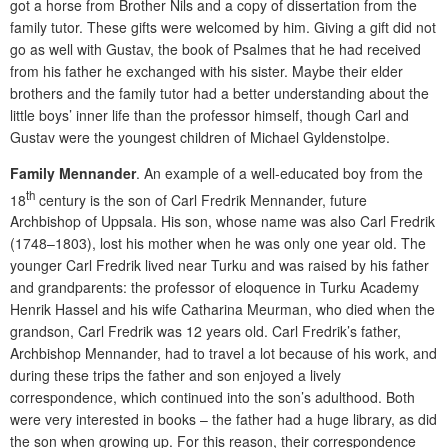
got a horse from Brother Nils and a copy of dissertation from the
family tutor. These gifts were welcomed by him. Giving a gift did not
go as well with Gustav, the book of Psalmes that he had received
from his father he exchanged with his sister. Maybe their elder
brothers and the family tutor had a better understanding about the
little boys’ inner life than the professor himself, though Carl and
Gustav were the youngest children of Michael Gyldenstolpe.
Family Mennander
.
An example of a well-educated boy from the
th
18
century is the son of Carl Fredrik Mennander, future
Archbishop of Uppsala. His son, whose name was also Carl Fredrik
(1748–1803), lost his mother when he was only one year old. The
younger Carl Fredrik lived near Turku and was raised by his father
and grandparents: the professor of eloquence in Turku Academy
Henrik Hassel and his wife Catharina Meurman, who died when the
grandson, Carl Fredrik was 12 years old. Carl Fredrik’s father,
Archbishop Mennander, had to travel a lot because of his work, and
during these trips the father and son enjoyed a lively
correspondence, which continued into the son’s adulthood. Both
were very interested in books – the father had a huge library, as did
the son when growing up. For this reason, their correspondence