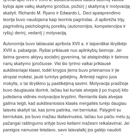
byloja apie vaikų skaitymo įpročius, požiūrį į skaitymą ir motyvaciją
skaityti. Richardo M. Ryano ir Edwardo L. Deci apsisprendimo
teorija buvo naudojama kaip teorinis pagrindas. Ji apibrėžia trijų
pagrindinių psichologinių poreikių (autonomijos, kompetencijos ir
ryšių) derinį, vedantį į motyvaciją.
Autonomija buvo labiausiai apribota XVII a. ir laipsniškai išryškėjo
XVIII a. pabaigoje. Ryšiai priklausė nuo aplinkybių šeimoje. Jei
šeima gyveno aktyvų socialinį gyvenimą, tai atsispindėjo ir šeimos
narių skaitymo įpročiuose. Visi šio tyrimo vaikai priklausė
aukštesniajai klasei, todėl knygos jiems buvo prieinamos ir jie
stropiai mokėsi, jautė turintys gebėjimų. Artimieji ragino juos
mokytis, o tai išryškino jų pasitikėjimą savimi. Motyvacija pradžioje
buvo daugiausia išorinė, tačiau kai kuriais atvejais ji po truputį kito
judėdama vidinės motyvacijos kryptimi. Remiantis šiais atvejais
galima teigti, kad aukštesniosios klasės mergaitės turėjo daugiau
laisvės skaityti tai, kas joms patinka, nei berniukai. Palyginti su
berniukais, jos buvo mažiau išsilavinusios, tačiau tuo pačiu metu jų
pažangai raštingumo srityje buvo keliami mažesni reikalavimai. Jei
pareigos namuose leisdavo, savo laisvalaikį jos galėjo naudoti