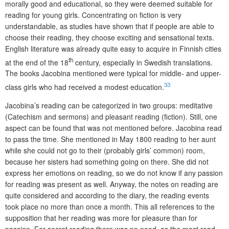
morally good and educational, so they were deemed suitable for
reading for young girls. Concentrating on fiction is very
understandable, as studies have shown that if people are able to
choose their reading, they choose exciting and sensational texts.
English literature was already quite easy to acquire in Finnish cities
th
at the end of the 18
century, especially in Swedish translations.
The books Jacobina mentioned were typical for middle- and upper-
33
class girls who had received a modest education.
Jacobina’s reading can be categorized in two groups: meditative
(Catechism and sermons) and pleasant reading (fiction). Still, one
aspect can be found that was not mentioned before. Jacobina read
to pass the time. She mentioned in May 1800 reading to her aunt
while she could not go to their (probably girls’ common) room,
because her sisters had something going on there. She did not
express her emotions on reading, so we do not know if any passion
for reading was present as well. Anyway, the notes on reading are
quite considered and according to the diary, the reading events
took place no more than once a month. This all references to the
supposition that her reading was more for pleasure than for
passion. For secret reading there was no need, as the most read