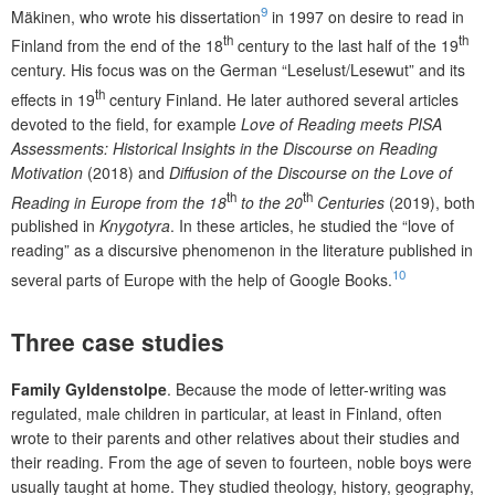
9
Mäkinen, who wrote his dissertation
in 1997 on desire to read in
th
th
Finland from the end of the 18
century to the last half of the 19
century. His focus was on the German “Leselust/Lesewut” and its
th
effects in 19
century Finland. He later authored several articles
devoted to the field, for example
Love of Reading meets PISA
Assessments: Historical Insights in the Discourse on Reading
Motivation
(2018) and
Diffusion of the Discourse on the Love of
th
th
Reading in Europe from the 18
to the 20
Centuries
(2019), both
published in
Knygotyra
. In these articles, he studied the “love of
reading” as a discursive phenomenon in the literature published in
10
several parts of Europe with the help of Google Books.
Three case studies
Family Gyldenstolpe
.
Because the mode of letter-writing was
regulated, male children in particular, at least in Finland, often
wrote to their parents and other relatives about their studies and
their reading. From the age of seven to fourteen, noble boys were
usually taught at home. They studied theology, history, geography,