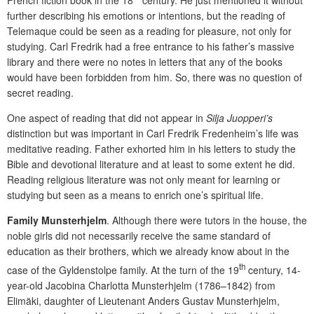
French fiction book in the 18
century. He just mentioned it without
further describing his emotions or intentions, but the reading of
Telemaque could be seen as a reading for pleasure, not only for
studying. Carl Fredrik had a free entrance to his father’s massive
library and there were no notes in letters that any of the books
would have been forbidden from him. So, there was no question of
secret reading.
One aspect of reading that did not appear in
Silja Juopperi’s
distinction but was important in Carl Fredrik Fredenheim’s life was
meditative reading. Father exhorted him in his letters to study the
Bible and devotional literature and at least to some extent he did.
Reading religious literature was not only meant for learning or
studying but seen as a means to enrich one’s spiritual life.
Family Munsterhjelm
.
Although there were tutors in the house, the
noble girls did not necessarily receive the same standard of
education as their brothers, which we already know about in the
th
case of the Gyldenstolpe family. At the turn of the 19
century, 14-
year-old Jacobina Charlotta Munsterhjelm (1786–1842) from
Elimäki, daughter of Lieutenant Anders Gustav Munsterhjelm,