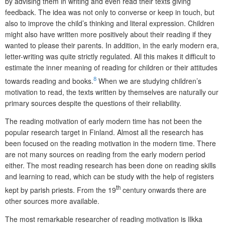
by advising them in writing and even read their texts giving
feedback. The idea was not only to converse or keep in touch, but
also to improve the child’s thinking and literal expression. Children
might also have written more positively about their reading if they
wanted to please their parents. In addition, in the early modern era,
letter-writing was quite strictly regulated. All this makes it difficult to
estimate the inner meaning of reading for children or their attitudes
8
towards reading and books.
When we are studying children’s
motivation to read, the texts written by themselves are naturally our
primary sources despite the questions of their reliability.
The reading motivation of early modern time has not been the
popular research target in Finland. Almost all the research has
been focused on the reading motivation in the modern time. There
are not many sources on reading from the early modern period
either. The most reading research has been done on reading skills
and learning to read, which can be study with the help of registers
th
kept by parish priests. From the 19
century onwards there are
other sources more available.
The most remarkable researcher of reading motivation is Ilkka