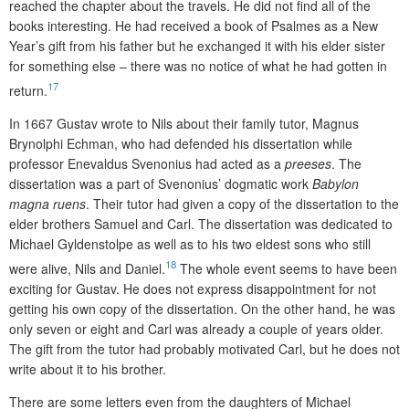
reached the chapter about the travels. He did not find all of the
books interesting. He had received a book of Psalmes as a New
Year’s gift from his father but he exchanged it with his elder sister
for something else – there was no notice of what he had gotten in
17
return.
In 1667 Gustav wrote to Nils about their family tutor, Magnus
Brynolphi Echman, who had defended his dissertation while
professor Enevaldus Svenonius had acted as a
preeses
. The
dissertation was a part of Svenonius’ dogmatic work
Babylon
magna ruens
. Their tutor had given a copy of the dissertation to the
elder brothers Samuel and Carl. The dissertation was dedicated to
Michael Gyldenstolpe as well as to his two eldest sons who still
18
were alive, Nils and Daniel.
The whole event seems to have been
exciting for Gustav. He does n
ot express disappointment for not
getting his own copy of the dissertation. On the other hand, he was
only seven or eight and Carl was already a couple of years older.
The gift from the tutor had probably motivated Carl, but he does not
write about it to his brother.
There are some letters even from the daughters of Michael