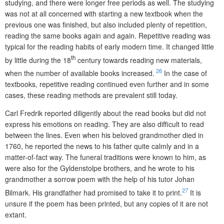
studying, and there were longer free periods as well. The studying
was not at all concerned with starting a new textbook when the
previous one was finished, but also included plenty of repetition,
reading the same books again and again. Repetitive reading was
typical for the reading habits of early modern time. It changed little
th
by little during the 18
century towards reading new materials,
26
when the number of available books increased.
In the case of
textbooks, repetitive reading continued even further and in some
cases, these reading me­thods are prevalent still today.
Carl Fredrik reported diligently about the read books but did not
express his emotions on reading. They are also difficult to read
between the lines. Even when his beloved grandmother died in
1760, he reported the news to his father quite calmly and in a
matter-of-fact way. The funeral traditions were known to him, as
were also for the Gyldenstolpe brothers, and he wrote to his
grandmother a sorrow poem with the help of his tutor Johan
27
Bilmark. His grandfather had promised to take it to print.
It is
unsure if the poem has been printed, but any copies of it are not
extant.