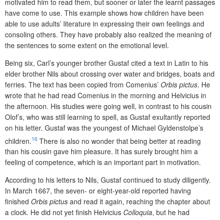
motivated him to read them, but sooner or later the learnt passages
have come to use. This example shows how children have been
able to use adults’ literature in expressing their own feelings and
conso­ling others. They have probably also realized the meaning of
the sentences to some extent on the emotional level.
Being six, Carl’s younger brother Gustaf cited a text in Latin to his
elder brother Nils about crossing over water and bridges, boats and
ferries. The text has been copied from Comenius’
Orbis pictus
. He
wrote that he had read Comenius in the morning and Helvicius in
the afternoon. His studies were going well, in contrast to his cousin
Olof’s, who was still learning to spell, as Gustaf exultantly reported
on his letter. Gustaf was the youngest of Michael Gyldenstolpe’s
16
children.
There is also no wonder that being better at reading
than his cousin gave him pleasure. It has surely brought him a
feeling of competence, which is an important part in motivation.
According to his letters to Nils, Gustaf continued to study diligently.
In March 1667, the seven- or eight-year-old reported having
finished
Orbis pictus
and read it again, reaching the chapter about
a clock. He did not yet finish Helvicius
Colloquia
, but he had