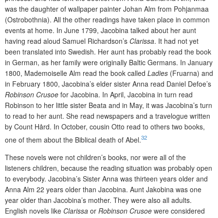
was the daughter of wallpaper painter Johan Alm from Pohjanmaa
(Ostrobothnia). All the other readings have taken place in common
events at home. In June 1799, Jacobina talked about her aunt
having read aloud Samuel Richardson’s
Clarissa
. It had not yet
been translated into Swedish. Her aunt has probably read the book
in German, as her family were originally Baltic Germans. In January
1800, Mademoiselle Alm read the book called
Ladies
(Fruarna) and
in February 1800, Jacobina’s elder sister Anna read Daniel Defoe’s
Robinson Crusoe
for Jacobina. In April, Jacobina in turn read
Robinson to her little sister Beata and in May, it was Jacobina’s turn
to read to her aunt. She read newspapers and a travelogue written
by Count Hård. In October, cousin Otto read to others two books,
32
one of them about the Biblical death of Abel.
These novels were not children’s books, nor were all of the
listeners children, because the reading situation was probably open
to everybody. Jacobina’s Sister Anna was thirteen years older and
Anna Alm 22 years older than Jacobina. Aunt Jakobina was one
year older than Jacobina’s mother. They were also all adults.
English novels like
Clarissa
or
Robinson Crusoe
were considered