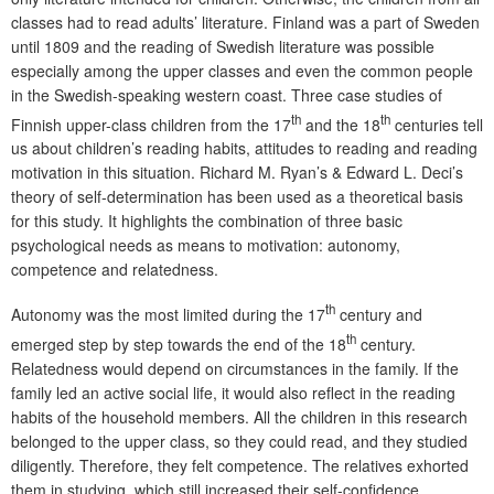
classes had to read adults’ literature. Finland was a part of Sweden
until 1809 and the reading of Swedish literature was possible
especially among the upper classes and even the common people
in the Swedish-speaking western coast. Three case studies of
th
th
Finnish upper-class children from the 17
and the 18
centuries tell
us about children’s reading habits, attitudes to reading and reading
motivation in this situation. Richard M. Ryan’s & Edward L. Deci’s
theory of self-determination has been used as a theoretical basis
for this study. It highlights the combination of three basic
psychological needs as means to motivation: autonomy,
competence and relatedness.
th
Autonomy was the most limited during the 17
century and
th
emerged step by step towards the end of the 18
century.
Relatedness would depend on circumstances in the family. If the
family led an active social life, it would also reflect in the reading
habits of the household members. All the children in this research
belonged to the upper class, so they could read, and they studied
diligentl
y. Therefore, they felt competence. The relatives exhorted
them in studying, which still increased their self-confidence.