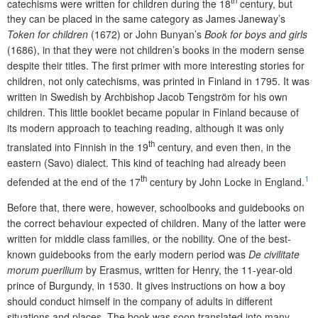
catechisms were written for children during the 18
century, but
they can be placed in the same category as James Janeway’s
Token for children
(1672) or John Bunyan’s
Book for boys and girls
(1686), in that they were not children’s books in the modern sense
despite their titles. The first primer with more interesting stories for
children, not only catechisms, was printed in Finland in 1795. It was
written in Swedish by Archbishop Jacob Tengström for his own
children. This little booklet became popular in Finland because of
its modern approach to teaching reading, although it was only
th
translated into Finnish in the 19
century, and even then, in the
eastern (Savo) dialect. This kind of teaching had already been
th
1
defended at the end of the 17
century by John Locke in England.
Before that, there were, however, schoolbooks and guidebooks on
the correct behaviour expected of children. Many of the latter were
written for middle class families, or the nobility. One of the best-
known guidebooks from the early modern period was
De civilitate
morum puerilium
by Erasmus, written for Henry, the 11-year-old
prince of Burgundy, in 1530. It gives instructions on how a boy
should conduct himself in the company of adults in different
situations and places. The book was soon translated into many