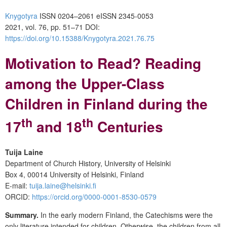
Knygotyra
ISSN 0204–2061
e
ISSN 2345-0053
2021, vol. 76, pp. 51–71
DOI:
https://doi.org/10.15388/Knygotyra.2021.76.75
Motivation to Read? Reading
among the Upper-Class
Children in Finland during the
th
th
17
and 18
Centuries
Tuija Laine
Department of Church History, University of Helsinki
Box 4, 00014 University of Helsinki, Finland
E-mail:
tuija.laine@helsinki.fi
ORCID:
https://orcid.org/0000-0001-8530-0579
Summary.
In the early modern Finland, the Catechisms were the
only literature intended for children. Otherwise, the children from all