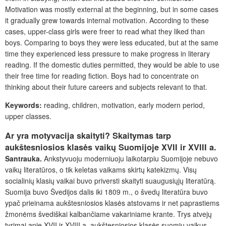
Motivation was mostly external at the beginning, but in some cases
it gradually grew towards internal motivation. According to these
cases, upper-class girls were freer to read what they liked than
boys. Comparing to boys they were less educated, but at the same
time they experienced less pressure to make progress in literary
reading. If the domestic duties permitted, they would be able to use
their free time for reading fiction. Boys had to concentrate on
thinking about their future careers and subjects relevant to that.
Keywords:
reading, children, motivation, early modern period,
upper classes.
Ar yra motyvacija skaityti? Skaitymas tarp
aukštesniosios klasės vaikų Suomijoje XVII ir XVIII a.
Santrauka.
Ankstyvuoju moderniuoju laikotarpiu Suomijoje nebuvo
vaikų literatūros, o tik keletas vaikams skirtų katekizmų. Visų
socialinių klasių vaikai buvo priversti skaityti suaugusiųjų literatūrą.
Suomija buvo Švedijos dalis iki 1809 m., o švedų literatūra buvo
ypač prieinama aukštesniosios klasės atstovams ir net paprastiems
žmonėms švediškai kalbančiame vakariniame krante. Trys atvejų
tyrimai apie XVII ir XVIII a. aukštesniosios klasės suomių vaikus