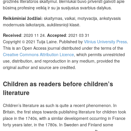
grožinės literatūros skaitymui. Berniukai buvo priversti galvo
ti apie
būsimą profesinę veiklą ir su ja susijusius svarbius dalykus.
Reikšminiai žodžiai:
skaitymas, vaikai, motyvacija, ankstyvasis
modernusis laikotarpis, aukštesnioji klasė.
Received
:
2020 11 24.
Accepted
:
2021 03 31
Copyright © 2021
Tuija Laine.
Published by
Vilnius University Press
.
This is an Open Access journal distributed under the terms of the
Creative Commons Attribution Licence
, which permits unrestricted
use, distribution, and reproduction in any medium, provided the
original author and source are credited.
Children as readers before children’s
literature
Children’s literature as such is quite a recent phenomenon. In
Britain, the first steps towards publishing literature for children took
place in the 1740s, with a similar development occurring in France
forty years later, in the 1780s. In Sweden and Finland some
th