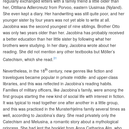
regularly exchanged letters with a family friend a little older than
her, Ottiliana Adlercreutz from Porvoo, eastern Uusimaa (Nyland).
She even kept a diary. Her handwriting was still quite poor, and her
younger sister by four years was not yet able to write at all.
Jacobina was the second youngest of nine siblings. Brother Otto
was only two years older than her. Jacobina has probably received
a better education than her little sister by following what her
brothers were studying. In her diary, Jacobina wrote about her
reading. She did not mention any other textbooks but Möller’s
31
Catechism, which she read.
th
Nevertheless, in the 18
century, new genres like fiction and
travelogues became popular in private middle- and upper-class
libraries, and this was reflected in Jacobina’s reading habits.
Families of military officers, like Jacobina’s family, were among the
first groups starting the new kind of social life with interest in fiction.
It was typical to read together one after another in a little group,
and this was practiced in the Munsterhjelms family several times as
well, according to Jacobina’s diary. She read privately only the
Catechism and Melusina, a romantic story about a mythological
princess. She had lent the booklet from Anna Catharina Alm, who