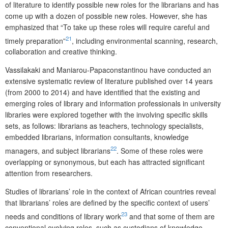
of literature to identify possible new roles for the librarians and has
come up with a dozen of possible new roles. However, she has
emphasized that “To take up these roles will require careful and
21
timely preparation”
, including environmental sca­nning, research,
collaboration and creative thinking.
Vassilakaki and Maniarou-Papaconstantinou have conducted an
extensive systematic review of literature published over 14 years
(from 2000 to 2014) and have identified that the existing and
emerging roles of library and information professionals in university
libraries were explored together with the involving specific skills
sets, as follows: librarians as teachers, technology specia­lists,
embedded librarians, information consultants, knowledge
22
managers, and subject librarians
. Some of these roles were
overlapping or synonymous, but each has attracted significant
attention from researchers.
Studies of librarians’ role in the context of African countries reveal
that librarians’ roles are defined by the specific context of users’
23
needs and conditions of library work
and that some of them are
conventional evolving roles, such as custodians of knowledge,