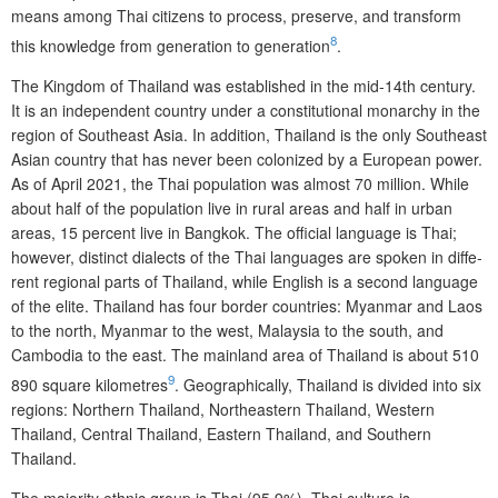
means among Thai citizens to process, preserve, and transform
8
this knowledge from generation to generation
.
The Kingdom of Thailand was established in the mid-14th century.
It is an independent country under a constitutional monarchy in the
region of Southeast Asia. In addition, Thailand is the only Southeast
Asian country that has never been colonized by a European power.
As of April 2021, the Thai population was almost 70 million. While
about half of the population live in rural areas and half in urban
areas, 15 percent live in Bangkok. The official language is Thai;
however, distinct dialects of the Thai languages are spoken in diffe­
rent regional parts of Thailand, while English is a second language
of the elite. Thailand has four border countries: Myanmar and Laos
to the north, Myanmar to the west, Malaysia to the south, and
Cambodia to the east. The mainland area of Thailand is about 510
9
890 square kilometres
. Geographically, Thailand is divided into six
regions: Northern Thailand, Northeastern Thailand, Western
Thailand, Central Thailand, Eastern Thailand, and Southern
Thailand.
The majority ethnic group is Thai (95.9%). Thai culture is