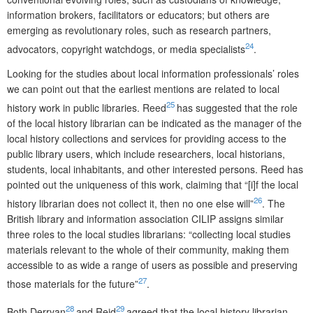
information brokers, facilitators or educators; but others are
emerging as revolutionary roles, such as research partners,
24
advocators, copyright watchdogs, or media specialists
.
Looking for the studies about local information professionals’ roles
we can point out that the earliest mentions are related to local
25
history work in public libraries. Reed
has suggested that the role
of the local history librarian can be indicated as the manager of the
local history collections and services for providing access to the
public library users, which include researchers, local historians,
students, local inhabitants, and other interested persons. Reed has
pointed out the uniqueness of this work, claiming that “[i]f the local
26
history librarian does not collect it, then no one else will”
. The
British library and information association CILIP assigns similar
three roles to the local stu­dies librarians: “collecting local studies
materials relevant to the whole of their community, making them
accessible to as wide a range of users as possible and preserving
27
those materials for the future”
.
28
29
Both Derryan
and Reid
agreed that the local history librarian