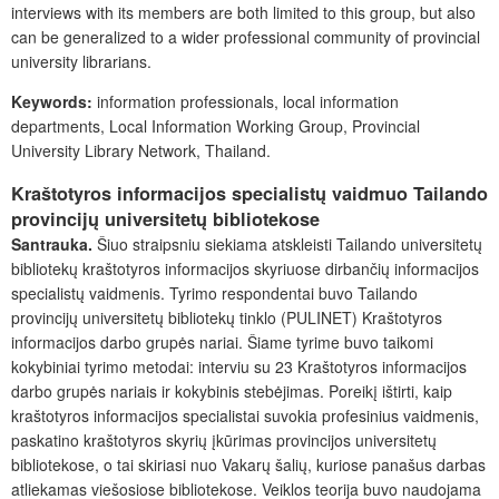
interviews with its members are both limited to this group, but also
can be generalized to a wider professional community of provincial
university librarians.
Keywords:
information professionals, local information
departments, Local Information Working Group, Provincial
University Library Network, Thailand.
Kraštotyros informacijos specialistų vaidmuo Tailando
provincijų universitetų bibliotekose
Santrauka.
Šiuo straipsniu siekiama atskleisti Tailando universitetų
bibliotekų kraštotyros informacijos skyriuose dirbančių informacijos
specialistų vaidmenis. Tyrimo respondentai buvo Tailando
provincijų universitetų bibliotekų tinklo (PULINET) Kraštotyros
informacijos darbo grupės nariai. Šiame tyrime buvo taikomi
kokybiniai tyrimo metodai: interviu su 23 Kraštotyros informacijos
darbo grupės nariais ir kokybinis stebėjimas. Poreikį ištirti, kaip
kraštotyros informacijos specialistai suvokia profesinius vaidmenis,
paskatino kraštotyros skyrių įkūrimas provincijos universitetų
bibliotekose, o tai skiriasi nuo Vakarų šalių, kuriose panašus darbas
atliekamas viešosiose bibliotekose. Veiklos teorija buvo naudojama