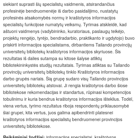
siekiant suprasti šių specialistų vaidmenis, atsirandančius
profesinėje bendruomenėje iš darbo pasidalijimo, nustatytų
profesinės atsakomybės normų ir kraštotyros informacijos
specialistų funkcijose numatytų veiksmų. Tyrimas atskleidė, kad
aštuoni vaidmenys (vadybininko, kuratoriaus, paslaugų teikėjo,
projektų rengėjo, tyrėjo, bendradarbio, praktikanto ir ugdytojo) buvo
priskirti informacijos specialistams, dirbantiems Tailando provincijų
universitetų bibliotekų kraštotyros informacijos skyriuose. Šis
rezultatas iš dalies sutampa su kitose šalyse atliktų
bibliotekininkystės studijų rezultatais. Tyrimas atliktas su Tailando
provincijų universitetų bibliotekų tinklo Kraštotyros informacijos
darbo grupės nariais. Šią grupę sudaro visų Tailando provincijos
universitetų bibliotekų atstovai. Ji rengia kraštotyros darbo šiose
bibliotekose rekomendacijas ir standartus, rūpinasi kompetencijos
tobulinimu ir kuria bendrus kraštotyros informacijos išteklius. Todėl,
viena vertus, tyrimo rezultatus riboja respondentų priklausomybė
šiai grupei, kita vertus, juos galima apibendrinti platesnei
kraštotyros informacijos specialistų bendruomenei provincijos
universitetų bibliotekose.
Reikšminiai žodžiai:
informacijos specialistai, kraštotyros