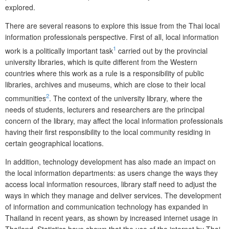
explored.
There are several reasons to explore this issue from the Thai local
information professionals perspective. First of all, local information
1
work is a politically important task
carried out by the provincial
university libraries, which is quite different from the Western
countries where this work as a rule is a responsibility of public
libraries, archives and museums, which are close to their local
2
communities
. The context of the university library, where the
needs of students, lecturers and researchers are the principal
concern of the library, may affect the local information professionals
having their first responsibility to the local community residing in
certain geographical locations.
In addition, technology development has also made an impact on
the local information departments: as users change the ways they
access local information resources, library staff need to adjust the
ways in which they manage and deliver services. The development
of information and communication techno­logy has expanded in
Thailand in recent years, as shown by increased internet usa
ge in
Thailand. Statistics have shown that the use of the internet by Thai