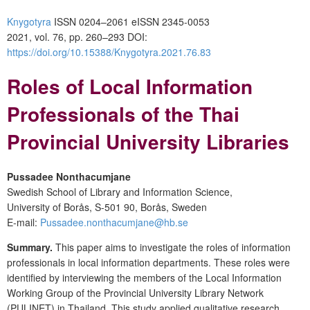
Knygotyra
ISSN 0204–2061
e
ISSN 2345-0053
2021, vol. 76, pp. 260–293
DOI:
https://doi.org/10.15388/Knygotyra.2021.76.83
Roles of Local Information
Professionals of the Thai
Provincial University Libraries
Pussadee Nonthacumjane
Swedish School of Library and Information Science,
University of Borås, S-501 90, Borås, Sweden
E-mail:
Pussadee.nonthacumjane@hb.se
Summary.
This paper aims to investigate the roles of information
professionals in local information departments. These roles were
identified by interviewing the members of the Local Information
Working Group of the Provincial University Library Network
(PULINET) in Thailand. This study applied qualitative research