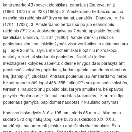
kontramarke
AB
(beveik identiškas, panašus į Dianova, nr. 2
(1668–1672) ir nr. 228 (1665)); 2. Amsterdamo herbas su po juo
esančiomis raidėmis
AP
(trys variantai, panašūs į Dianova, nr. 54
(1701–1708)); 3. Amsterdamo herbas su po juo esančiomis
raidėmis
FP
26
; 4. Juokdario galva su 7 dantų apykakle (beveik
identiškas Dianova, nr. 337 (1680)). Vandenženklių retosios
popieriaus sėmimo tinklelio žymės visur vertikalios, o atstumas tarp
jų – apie 25 mm. Ištyrus mikrochemiškai ir optiniu mikroskopu,
nustatyta, kad tai skudurinis popierius. Išskirti du jo tipai
medžiaginės kokybės aspektu: didesnė knygos dalis parašyta ant
prastesnės kokybės popieriaus, kuriam gaminti naudotas stambus
linų (kanapių?) pluoštas. Antrasis popierius (su Amsterdamo herbu
ir kontramarke
AB
; lapai 468–555 imtinai
27
) yra geresnės kokybės,
tvirtesnis; naudoto linų pluošto plaušai yra smulkesni, be spalvos
pokyčio. Popieriaus įklijinimui naudotas krakmolas, tik antrojo tipo
popieriaus gamybai papildomai naudotas ir kiaušinio baltymas.
Kodekso bloko dydis 316 × 195 mm, storis 85 mm. Jį šiuo metu
sudaro 570 originalių lapų, kurie buvo suskaičiuoti XIX–XX a.
sandūroje, sunumeruoti pieštuku arabiškais skaitmenimis. Šiuo
metu kodekse liko 73 lankai. Dėl pažeistų lapų kraštų, vėlesnio