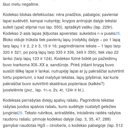
šiuo metu negalime.
Kodekso blokas defektuotas: nėra pradžios, pabaigos; pavieniai
lapai sudėvėti, kampai nubyrėję; knygos antrojoje dalyje tekstai
sulieti (ypač stipriai nuo lap. 550), aptaškyti vašku (lap. 229r).
Kodekso 2-asis lapas įklijuotas apverstas: sukeistos r–v pusės
28
.
Bloko viduje trūksta tiek pavienių lapų (rodyklių dalyje – po 1 lapą
tarp lapų 1 ir 2, 2 ir 3, 15 ir 16; pagrindiniame tekste – 1 lapo tarp
320 ir 321; po porą lapų tarp 335 ir 336, 349 ir 350), tiek viso 22
lanko (tarp lapų 123 ir 124). Kodekso fizinė būklė po pažeidimų
buvo tvarkoma XIX–XX a. sandūroje. Prieš įrišant knygą buvo
susiūti išlikę lapai ir lankai, nutrupėję lapai ar jų pakraščiai sutvirtinti
tvirtu popieriumi, o kad matytųsi tekstas, lapų įplyšimai, kai kurie
pakraščiai buvo sutvirtinti skaidraus popieriaus (kalkės?)
juostelėmis (pvz., lap. 1r–v, 2v, 4r, 124r ir kt.).
Kodeksas perrašytas dviejų spalvų rašalu. Pagrindinis tekstas
rašytas juodos spalvos rašalu, kurio sudėtyje nustatyti geležies
junginiai
29
. Teksto rubrikos, antraštėlės, inicialinės raidės rašytos
raudonu rašalu: pirmoje kodekso dalyje (lap. 3, 35, 47, 288)
gamybai naudotas HgS – cinoberis, o kodekso pabaigoje (lap. 512