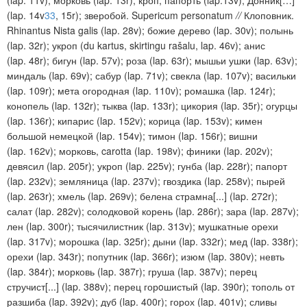
(lap. 14v
33
, 15r);
зверобой
.
Supericum personatum
//
Клоповник
.
Rhinantus Nista galis (lap. 28v);
божие дерево
(lap. 30v);
полынь
(lap. 32r);
укроп
(du kartus, skirtingu rašalu, lap. 46v);
анис
(lap. 48r);
бигун
(lap. 57v);
роза
(lap. 63r);
мышьи ушки
(lap. 63v);
миндаль
(lap. 69v);
сабур
(lap. 71v);
свекла
(lap. 107v);
васильки
(lap. 109r);
мeта огородная
(lap. 110v);
ромашка
(lap. 124r);
конопель
(lap. 132r);
тыква
(lap. 133r);
цикория
(lap. 35r);
огурцы
(lap. 136r);
кипарис
(lap. 152v);
корица
(lap. 153v);
кимен
большой немецкой
(lap. 154v);
тимон
(lap. 156r);
вишни
(lap. 162v);
морковь
, carotta (lap. 198v);
финики
(lap. 202v);
девясил
(lap. 205r);
укроп
(lap. 225v);
гунба
(lap. 228r);
папорт
(lap. 232v);
земляница
(lap. 237v);
гвоздика
(lap. 258v);
пырей
(lap. 263r);
хмель
(lap. 269v);
белена страмна
[...] (lap. 272r);
салат
(lap. 282v);
солодковой корень
(lap. 286r);
зара
(lap. 287v);
лен
(lap. 300r);
тысячилистник
(lap. 313v);
мушкатные орехи
(lap. 317v);
морошка
(lap. 325r);
дыни
(lap. 332r);
мед
(lap. 338r);
орехи
(lap. 343r);
попутник
(lap. 366r);
изюм
(lap. 380v);
невть
(lap. 384r);
морковь
(lap. 387r);
груша
(lap. 387v);
перeц
стручист
[...] (lap. 388v);
перец горoшистый
(lap. 390r);
тополь от
разшиба
(lap. 392v);
дуб
(lap. 400r);
горох
(lap. 401v);
сливы