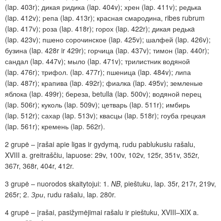
(lap. 403r);
дикая ридика
(lap. 404v);
хрен
(lap. 411v);
редька
(lap. 412v);
репа
(lap. 413r);
красная смародина
, ribes rubrum
(lap. 417v);
роза
(lap. 418r);
горох
(lap. 422r);
дикая редькa
(lap. 423v);
пшено сорочинское
(lap. 425v);
шалфей
(lap. 426v);
бузина
(lap. 428r ir 429r);
горчица
(lap. 437v);
тимон
(lap. 440r);
сандал
(lap. 447v);
мыло
(lap. 471v);
трилистник водяной
(lap. 476r);
трифол
. (lap. 477r);
пшеница
(lap. 484v);
липа
(lap. 487r);
крапива
(lap. 492r);
фиалка
(lap. 495v);
земленые
яблока
(lap. 499r);
береза
, betulla (lap. 500v);
водяной перец
(lap. 506r);
куколь
(lap. 509v);
цетварь
(lap. 511r);
имбирь
(lap. 512r);
сахар
(lap. 513v);
квасцы
(lap. 518r);
гоуба грецкая
(lap. 561r);
кремень
(lap. 562r).
2 grupė – įrašai apie ligas ir gydymą, rudu pablukusiu rašalu,
XVIII a. greit­raščiu, lapuose: 29v, 100v, 102v, 125r, 351v, 352r,
367r, 368r, 404r, 412r.
3 grupė – nuorodos skaitytojui: 1.
NB
, pieštuku, lap. 35r, 217r, 219v,
265r; 2.
Зри
, rudu rašalu,
lap. 280r.
4 grupė – įrašai, pasižymėjimai rašalu ir pieštuku, XVIII–XIX a.