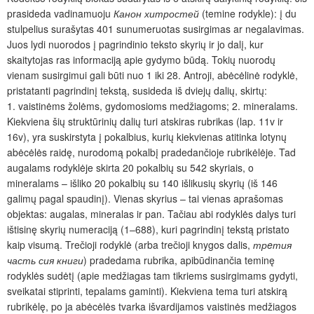
prasideda vadinamuoju
Канон хитростей
(temine rodykle): į du
stulpelius surašytas 401 sunumeruotas susirgimas ar negalavimas.
Juos lydi nuorodos į pagrindinio teksto skyrių ir jo dalį, kur
skaitytojas ras informaciją apie gydymo būdą. Tokių nuorodų
vienam susirgimui gali būti nuo 1 iki 28. Antroji, abėcėlinė rodyklė,
pristatanti pagrindinį tekstą, susideda iš dviejų dalių, skirtų:
1. vaistinėms žolėms, gydomosioms medžiagoms; 2. mineralams.
Kiekviena šių struktūrinių dalių turi atskiras rubrikas (lap. 11v ir
16v), yra suskirstyta į pokalbius, kurių kiekvienas atitinka lotynų
abėcėlės raidę, nurodomą pokalbį pradedančioje rubrikėlėje. Tad
augalams rodyklėje skirta 20 pokalbių su 542 skyriais, o
mineralams – išliko 20 pokalbių su 140 išlikusių skyrių (iš 146
galimų pagal spaudinį). Vienas skyrius – tai vienas aprašomas
objektas: augalas, mineralas ir pan. Tačiau abi rodyklės dalys turi
ištisinę skyrių numeraciją (1–688), kuri pagrindinį tekstą pristato
kaip visumą. Trečioji rodyklė (arba trečioji knygos dalis,
трeтия
часть сия книги
) pradedama rubrika, apibūdinančia teminę
rodyklės sudėtį (apie medžiagas tam tikriems susirgimams gydyti,
sveikatai stiprinti, tepalams gaminti). Kiekviena tema turi atskirą
rubrikėlę, po ja abėcėlės tvarka išvardijamos vaistinės medžiagos