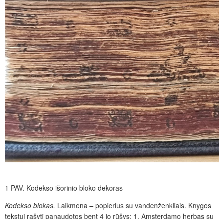
1 PAV.
Kodekso išorinio bloko dekoras
Kodekso blokas.
Laikmena – popierius su vandenženkliais. Knygos
tekstui rašyti panaudotos bent 4 jo rūšys: 1. Amsterdamo herbas su