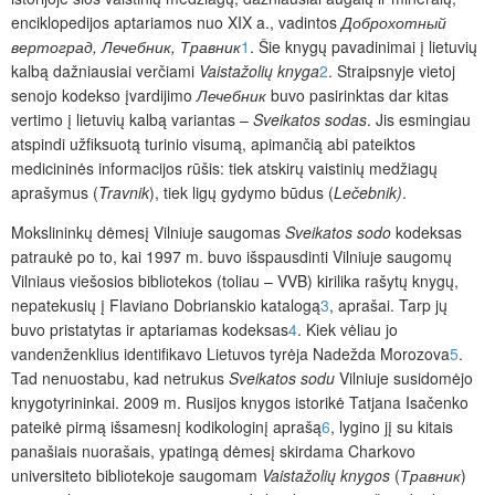
enciklopedijos aptariamos nuo XIX a., vadintos
Доброхотный
вертоград, Лечебник, Травник
1
. Šie knygų pavadinimai į lietuvių
kalbą dažniausiai verčiami
Vaistažolių knyga
2
. Straipsnyje vietoj
senojo kodekso įvardijimo
Лечебник
buvo pasirinktas dar kitas
vertimo į lietuvių kalbą variantas –
Sveikatos sodas
. Jis esmingiau
atspindi užfiksuotą turinio visumą, apimančią abi pateiktos
medicininės informacijos rūšis: tiek atskirų vaistinių medžiagų
aprašymus (
Travnik
), tiek ligų gydymo būdus (
Lečebnik)
.
Mokslininkų dėmesį Vilniuje saugomas
Sveikatos sodo
kodeksas
patraukė po to, kai 1997 m. buvo išspausdinti Vilniuje saugomų
Vilniaus viešosios bibliotekos (toliau – VVB) kirilika rašytų knygų,
nepatekusių į Flaviano Dobrianskio katalogą
3
, aprašai. Tarp jų
buvo pristatytas ir aptariamas kodeksas
4
. Kiek vėliau jo
vandenženklius identifikavo Lietuvos tyrėja Nadežda Morozova
5
.
Tad nenuo­stabu, kad netrukus
Sveikatos sodu
Vilniuje susidomėjo
knygotyrininkai. 2009 m. Rusijos knygos istorikė Tatjana Isačenko
pateikė pirmą išsamesnį kodikologinį aprašą
6
, lygino jį su kitais
panašiais nuorašais, ypatingą dėmesį skirdama Charkovo
universiteto bibliotekoje saugomam
Vaistažolių knygos
(
Травник
)