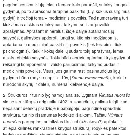
pagrindines smulkiųjų tekstų temas: kaip paruošti, sutaisyti augalą
gydymui, po to aprašoma terapinė paskirtis (t. y. kokius susirgimus
gydyti) ir trečioji tema – medicininis poveikis. Tad numeravimą turi
kiekvienas atskiras sutaisymas, taikymo sritis ar poveikio
aprašymas. Aprašant mineralus, šioje dalyje aptariamos jų
savybės, galimybės apdoroti, jungti su kitomis medžiagomis,
aptariama jų medicininė paskirtis ir poveikis (tiek terapinis, tiek
psichologinis). Kiek ir kokių dalelių sudaro tokį aprašymą, lemia
atskiro objekto savybės. Tokiu būdu apraše aptariami trys gydymui
reikalingi komponentai – vaisto paruošimas, taikymo būdas ir
medicininis poveikis. Visus juos galima rasti pasinaudojus ligų
gydymo būdo rodykle (lap. 1r–10v, [
Канон хитростей
]), kurioje
nurodomi skyrių ir dalelių numeriai kiekvienoje dalyje.
2. Struktūros ir turinio lyginamoji analizė.
Lyginant
Vilniaus nuorašo
vidinę struktūrą su originaliu 1492 m. spaudiniu, galima teigti, kad,
nepaisant defektų pradžioje ir pabaigoje, pagrindinė spaudinio
struktūra, turinio išsamumas kodekse išlaikomi. Tačiau
Vilniaus
nuorašas
parengtas, pritaikytas tikslinei (užsakovo?) aplinkai ir
atliepia kirilinės rankraštinės knygos struktūrą: rodyklės pateiktos
kodekso pradžioje, vienoje vietoje, o ne tarp tekstų ar knygos