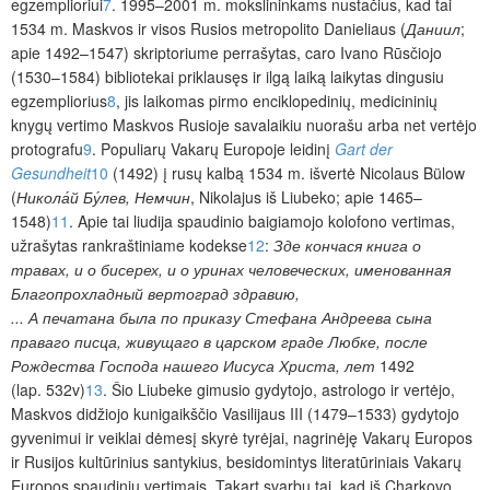
egzemplioriui
7
. 1995–2001 m. mokslininkams nustačius, kad tai
1534 m. Maskvos ir visos Rusios metropolito Danieliaus (
Даниил
;
apie 1492–1547) skriptoriume perrašytas, caro Ivano Rūsčiojo
(1530–1584) bibliotekai priklausęs ir ilgą laiką laikytas dingusiu
egzempliorius
8
,
jis laikomas pirmo enciklopedinių, medicininių
knygų vertimo Maskvos Rusioje savalaikiu nuorašu arba net vertėjo
protografu
9
. Populiarų Vakarų Europoje leidinį
Gart der
Gesundheit
10
(1492) į rusų kalbą 1534 m. išvertė Nicolaus Bülow
(
Никола́й Бу́лев, Немчин
, Nikolajus iš Liubeko; apie 1465–
1548)
11
. Apie tai liudija spaudinio baigiamojo kolofono vertimas,
užrašytas rankraštiniame kodekse
12
:
Зде кончася книга о
травах, и о бисерех, и о уринах человеческих, именованная
Благопрохладный вертоград здравию,
... А печатана была по приказу Стефана Андреева сына
праваго писца, живущаго в царском граде Любке, после
Рождества Господа нашего Иисуса Христа, лет
1492
(lap. 532v)
13
. Šio Liubeke gimusio gydytojo, astrologo ir vertėjo,
Maskvos didžiojo kunigaikščio Vasilijaus III (1479–1533) gydytojo
gyvenimui ir veiklai dėmesį skyrė tyrėjai, nagrinėję Vakarų Europos
ir Rusijos kultūrinius santykius, besidomintys literatūriniais Vakarų
Europos spaudinių vertimais. Tąkart svarbu tai, kad iš Charkovo