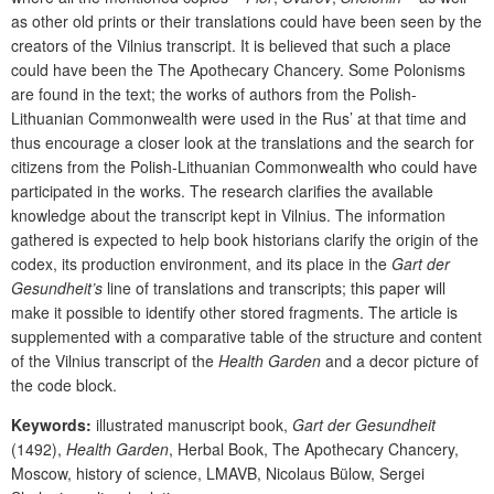
as other old prints or their translations could have been seen by the
creators of the Vilnius transcript. It is believed that such a place
could have been the The Apothecary Chancery. Some Polonisms
are found in the text; the works of authors from the Polish-
Lithuanian Commonwealth were used in the Rus’ at that time and
thus encourage a closer look at the translations and the search for
citizens from the Polish-Lithuanian Commonwealth who could have
participated in the works. The research clarifies the available
knowledge about the transcript kept in Vilnius. The information
gathered is expected to help book historians clarify the origin of the
codex, its production environment, and its place in the
Gart der
Gesundheit’s
line of translations and transcripts; this paper will
make it possible to identify other stored fragments. The article is
supplemented with a comparative table of the structure and content
of the Vilnius transcript of the
Health Garden
and a decor picture of
the code block.
Keywords:
illustrated manuscript book,
Gart der Gesundheit
(1492),
Health Garden
, Herbal Book, The Apothecary Chancery,
Moscow, history of science, LMAVB, Nicolaus Bülow, Sergei