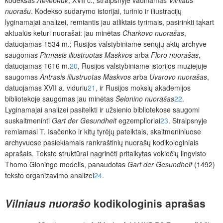
kodeksas
Лечебник
, XVII c., straipsnyje vadinamas
Vilniaus
nuorašu
. Kodekso sudarymo istorijai, turinio ir iliustracijų
lyginamajai analizei, remiantis jau atliktais tyrimais, pasirinkti tąkart
aktualūs keturi nuorašai: jau minėtas
Charkovo nuorašas
,
datuojamas 1534 m.; Rusijos valstybiniame senųjų aktų archyve
saugomas
Pirmasis iliustruotas Maskvos
arba
Floro nuorašas
,
datuojamas 1616 m.
20
, Rusijos valstybiniame istorijos muziejuje
saugomas
Antrasis iliustruotas Maskvos
arba
Uvarovo nuorašas
,
datuojamas XVII a. viduriu
21
, ir Rusijos mokslų akademijos
bibliotekoje saugomas jau minėtas
Šelonino nuorašas
22
.
Lyginamajai analizei pasitelkti ir užsienio bibliotekose saugomi
suskaitmeninti
Gart der Gesundheit
egzemplioriai
23
. Straipsnyje
remiamasi T. Isačenko ir kitų tyrėjų pateiktais, skaitmeniniuose
archyvuose pasiekiamais rankraštinių nuorašų kodikologiniais
aprašais. Teksto struktūrai nagrinėti pritaikytas vokiečių lingvisto
Thomo Gloningo modelis, panaudotas
Gart der Gesundheit
(1492)
teksto organizavimo analizei
24
.
Vilniaus nuorašo
kodikologinis aprašas