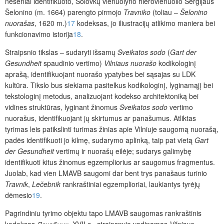
neseniai identifikuoto, Solovkų vienuolyno hierovienuolio Sergijaus
Šelonino (m. 1664) parengto pirmojo
Travniko
(toliau –
Šelonino
nuorašas
, 1620 m.)
17
kodeksas, jo
iliustracijų atlikimo maniera bei
funkcionavimo istorija
18
.
Straipsnio tikslas – sudaryti išsamų
Sveikatos sodo
(
Gart der
Gesundheit
spaudinio vertimo)
Vilniaus nuorašo
kodikologinį
aprašą, identifikuojant nuorašo ypatybes bei sąsajas su LDK
kultūra. Tikslo bus siekiama pasitelkus kodikologinį, lyginamąjį bei
tekstologinį metodus, analizuojant kodekso architektoniką bei
vidines struktūras, lyginant žinomus
Sveikatos sodo
vertimo
nuorašus, identifikuojant jų skirtumus ar panašumus. Atliktas
tyrimas leis patikslinti turimas žinias apie Vilniuje saugomą nuorašą,
padės identifikuoti jo kilmę, sudarymo aplinką, taip pat vietą
Gart
der Gesundheit
vertimų ir nuorašų eilėje; sudarys galimybę
identifikuoti kitus žinomus egzempliorius ar saugomus fragmentus.
Juolab, kad vien LMAVB saugomi dar bent trys panašaus turinio
Travnik
,
Lečebnik
rankraštiniai egzemplioriai, laukiantys tyrėjų
dėmesio
19
.
Pagrindiniu tyrimo objektu tapo LMAVB saugomas rankraštinis