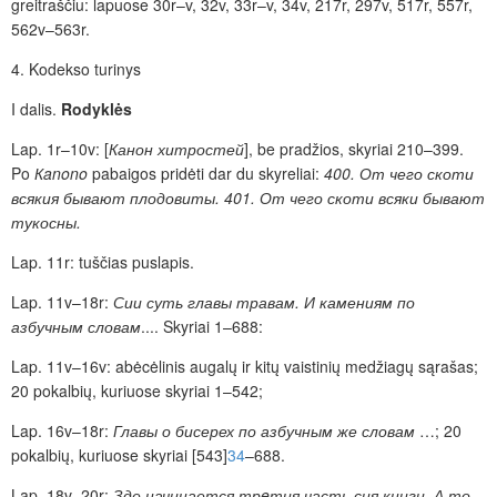
greitraščiu: lapuose 30r–v, 32v, 33r–v, 34v, 217r, 297v, 517r, 557r,
562v–563r.
4. Kodekso turinys
I dalis.
Rodyklės
Lap. 1r–10v: [
Канон хитростей
], be pradžios,
skyriai 210–399.
Po
Кanono
pabaigos pridėti dar du skyreliai:
400.
От чего скоти
всякия бывают плодовиты. 401. От чего скоти всяки бывают
тукосны.
Lap. 11r: tuščias puslapis.
Lap. 11v–18r:
Сии суть главы травам. И камениям по
азбучным словам
.... Skyriai 1–688:
Lap. 11v–16v: abėcėlinis augalų ir kitų vaistinių medžiagų sąrašas;
20 pokalbių, kuriuose skyriai 1–542;
Lap. 16v–18r:
Главы о бисерех по азбучным же словам
…; 20
pokalbių, kuriuose skyriai [543]
34
–688.
Lap. 18v–20r:
Зде начинается трeтия часть сия книги. А то