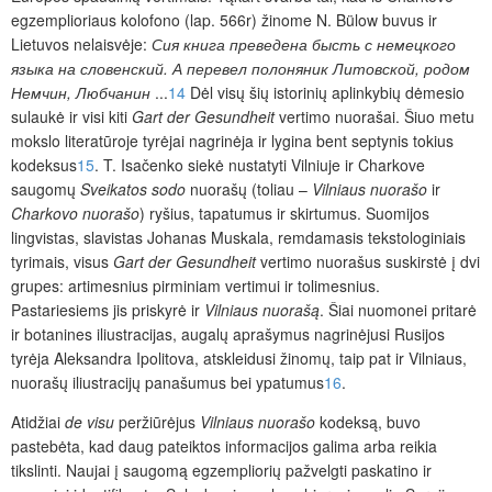
egzemplioriaus kolofono (lap. 566r) žinome N. Bülow buvus ir
Lietuvos nelaisvėje:
Сия книга преведена бысть с немецкого
языка на словенский. А перевел полоняник Литовской, родом
Немчин, Любчанин
...
14
Dėl visų šių istorinių aplinkybių dėmesio
sulaukė ir visi kiti
Gart der Gesundheit
vertimo nuorašai. Šiuo metu
mokslo literatūroje tyrėjai nagrinėja ir lygina bent septynis tokius
kodeksus
15
. T. Isačenko siekė nustatyti Vilniuje ir Charkove
saugomų
Sveikatos sodo
nuorašų (toliau –
Vilniaus nuorašo
ir
Charkovo nuorašo
) ryšius, tapatumus ir skirtumus. Suomijos
lingvistas, slavistas Johanas Muskala, remdamasis tekstologiniais
tyrimais, visus
Gart der Gesundheit
vertimo nuorašus suskirstė į dvi
grupes: artimesnius pirminiam vertimui ir tolimesnius.
Pastariesiems jis priskyrė ir
Vilniaus nuorašą
. Šiai nuomonei pritarė
ir botanines iliustracijas, augalų aprašymus nagrinėjusi Rusijos
tyrėja Aleksandra Ipolitova, atskleidusi žinomų, taip pat ir Vilniaus,
nuorašų iliustracijų panašumus bei ypatumus
16
.
Atidžiai
de visu
peržiūrėjus
Vilniaus nuorašo
kodeksą, buvo
pastebėta, kad daug pateiktos informacijos galima arba reikia
tikslinti. Naujai į saugomą egzempliorių pažvelgti paskatino ir