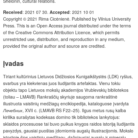
Shelonin, cultural relations.
Received
:
2021 07 30.
Accepted
:
2021 10 01
Copyright © 2021
Rima Cicėnienė.
Published by
Vilnius University
Press
. This is an Open Access journal distributed under the terms
of the
Creative Commons Attribution Licence
, which permits
unrestricted use, distribution, and reproduction in any medium,
provided the original author and source are credited.
Įvadas
Tiriant kultūrinius Lietuvos Didžiosios Kunigaikštystės (LDK) ryšius,
svarbus yra kiekvienas juos liudijantis artefaktas. Vienu tokiu
objektu tapo Lietuvos mokslų akademijos Vrublevskių bibliotekos
(toliau – LMAVB) Rankraščių skyriuje saugoma rankraštinė
iliustruota vaistinių medžiagų enciklopedija, kataloguose įvardyta
Лечебник
, XVII c. (LMAVB RS F22–25). Ilgus metus rusų kalba
kirilika surašytas kodeksas domino tik bibliotekos lankytojus:
sklaidos procesuose tai buvo puikus knygos raidos istoriją liudijantis
pavyzdys, gausiai puoštas įdomiomis augalų iliustracijomis. Mokslo
istorijoje šios vaistinių medžiagų, dažniausiai augalų ir mineralų,