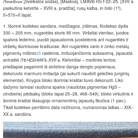
Лечебник
[
Sveikatos sodas
], [Maskva], LMAVB RS F22–25. [XVII a.
paskutinis ketvirtis – XVIII a. pradžia]; rusų kalba,
in folio
(1º),
II+570+II lapai.
1. Išorinė kodekso sandara, medžiagos, įrišimas.
Kodekso dydis
330 × 205 mm, nugarėlės storis 95 mm. Viršeliai vientiso, juodos
spalvos lederino, puošti įspaustomis juostelėmis ant nugarėlės ir
viršelių išoriniuose kraštuose. Ant nugarėlės vario ir cinko metalų
pigmentų mišinio
25
raidėmis, imituojančiomis auksavimą, įspausta
antraštė
ЛѢЧЕБНИКЪ XVII в
. Kietviršiai – medinės lentos;
priešlapiai pagaminti iš sintetine danga dengto popieriaus,
dekoruoto marmuro imitacija (jai sukurti naudoti geležies junginių
elementai). Knygos bloko išoriniai kraštai buvo dekoruoti. Liko
dažymo tamsiai raudona spalva (naudotas pigmentas HgS –
cinoberis) pėdsakų (bloko lapai 25–28, 468–549); bloko viršutinis ir
šoninis kraštai išsaugojo ornamentinių įspaudų likučius (1 pav.).
Tiksli kodekso perrišimo data nežinoma, numanomas laikas – XIX–
XX a. sandūra.