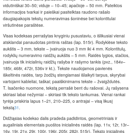
vidutiniškai 30–50; viduje – 10–45; apačioje – 50 mm. Pateiktos
informacijos tvarkai ir paieškai pasitelktas raudono rašalo
daugiapakopis tekstų numeravimas šoninėse bei kolontitulai
viršutinėse paraštėse.
Visas kodeksas perrašytas knyginiu pusustaviu, o išlikusiai vienai
atsklandai panaudotas pintinis raštas (lap. 515r). Rodyklėse teksto
aukštis – 3 mm, tekste – įvairuoja nuo 3 mm iki 4 mm. Kolontitulų,
rodyklių numeravimo raidžių aukštis – 5 mm. Raidės lygios, stačios,
įvairuoja tik inicialinių raidžių rašyba ir rašymo tankis (pvz., 184v–
185r, 468r, 472r, 536v ir kt.). Tekste naudojamos pavienės
iškeltinės raidės, tarp žodžių stengiamasi išlaikyti tarpus, skyrybai
vartojami kableliai, taškai; paaiškinimams tekste – žvaigždutės.
T. Isačenko nuomone, tekstą perrašė bent du rašovai. Jų rašysena
skiriasi labai nežymiai – skiriasi tik teksto tankumas. Vienai rankai
tyrėja priskiria lapus 1–21, 210–225, o antrajai – visą likusį
tekstą
31
.
Didžiąsias kodekso dalis pradeda padidintos, geometriniais ir
augaliniais elementais puoštos inicialinės raidės (lap. 11v, 12r, 13r–
16v, 19r, 21v, 29r, 100r, 196r, 205r, 282r, 515r). Teksto inicialinės