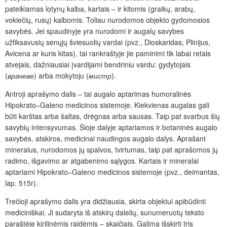
pateikiamas lotynų kalba, kartais – ir kitomis (graikų, arabų,
vokiečių, rusų) kalbomis. Toliau nurodomos objekto gydomosios
savybės. Jei spaudinyje yra nurodomi ir augalų savybes
užfiksavusių senųjų šviesuolių vardai (pvz., Dioskaridas, Plinijus,
Avicena ar kuris kitas), tai rankraštyje jie paminimi tik labai retais
atvejais, dažniausiai įvardijami bendriniu vardu: gydytojais
(
врачеве
) arba mokytoju (
мистр
).
Antroji aprašymo dalis – tai augalo aptarimas humoralinės
Hipokrato–Galeno medicinos sistemoje. Kiekvienas augalas gali
būti karštas arba šaltas, drėgnas arba sausas. Taip pat svarbus šių
savybių intensyvumas. Šioje dalyje aptariamos ir botaninės augalo
savybės, atskiros, medicinai naudingos augalo dalys. Aprašant
mineralus, nurodomos jų spalvos, tvirtumas, taip pat aprašomos jų
radimo, išgavimo ar atgabenimo sąlygos. Kartais ir mineralai
aptariami Hipokrato–Galeno medicinos sistemoje (pvz., deimantas,
lap. 515r).
Trečioji aprašymo dalis yra didžiausia, skirta objektui apibūdinti
mediciniškai. Ji sudaryta iš atskirų dalelių, sunumeruotų teksto
paraštėje kirilinėmis raidėmis – skaičiais. Galima išskirti tris