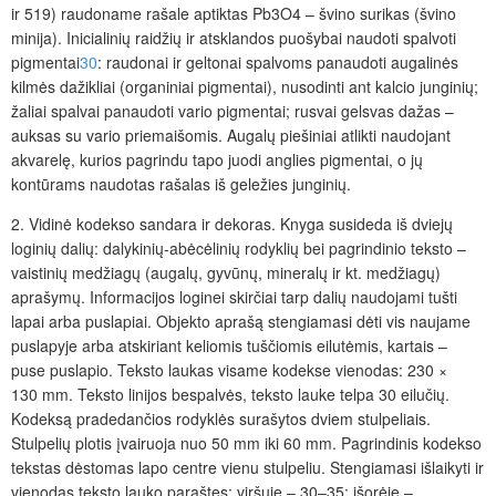
ir 519) raudoname rašale aptiktas Pb
3
O
4
– švino surikas (švino
minija). Inicialinių raidžių ir atsklandos puošybai naudoti spalvoti
pigmentai
30
: raudonai ir geltonai spalvoms panaudoti augalinės
kilmės dažikliai (organiniai pigmentai), nusodinti ant kalcio junginių;
žaliai spalvai panaudoti vario pig­mentai; rusvai gelsvas dažas –
auksas su vario priemaišomis. Augalų piešiniai atlikti naudojant
akvarelę, kurios pagrindu tapo juodi anglies pigmentai, o jų
kontūrams naudotas rašalas iš geležies junginių.
2. Vidinė kodekso sandara ir dekoras.
Knyga susideda iš dviejų
loginių dalių: dalykinių-abėcėlinių rodyklių bei pagrindinio teksto –
vaistinių medžiagų (augalų, gyvūnų, mineralų ir kt. medžiagų)
aprašymų. Informacijos loginei skirčiai tarp dalių naudojami tušti
lapai arba puslapiai. Objekto aprašą stengiamasi dėti vis naujame
puslapyje arba atskiriant keliomis tuščiomis eilutėmis, kartais –
puse puslapio. Teksto laukas visame kodekse vienodas: 230 ×
130 mm. Teksto linijos bespalvės, teksto lauke telpa 30 eilučių.
Kodeksą pradedančios rodyklės surašytos dviem stulpeliais.
Stulpelių plotis įvairuoja nuo 50 mm iki 60 mm. Pagrindinis kodekso
tekstas dėstomas lapo centre vienu stulpeliu. Stengiamasi išlaikyti ir
vienodas teksto lauko paraštes: viršuje – 30–35; išorėje –