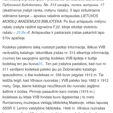
Публичной Библiотеки, No. 313 шкафъ. полка. витрина.
17
(skaitmenys įrašyti ranka, mėlynu rašalu). II lapo viršutiniame
vidiniame kampe – apvalus rašalinis ant­spaudas
LIETUVOS
MOKSLŲ AKADEMIJOS BIBLIOTEKA.
Po šiuo antspaudu mėlynu
rašalu įrašyta raidinė signatūra
F.22
, kitoje eilutėje violetiniu
rašalu –
25.Bx
–II
. Antspaudas ir pastarasis įrašas pakartoti lapo
570v apačioje.
Kodekso patekimo laiką nustatyti padėjo informacija, išlikusi VVB
rankraščių kataloge: lakoniškas įrašas nr. 313 atkartoja informaciją
(numerį bei saugojimo spintą) kodekso VVB lipdėje ir liudija
kodeksą ten jau buvus
35
.
.
Ten pat įrašytos pastabos, kad nuo nr.
311 vardijami kodeksai pateko jau po Dobrianskio katalogo
spausdinimo, o štai kodeksas nr. 336 buvo įsigytas 1912 m. Tai
leidžia teigti, kad
Vilniaus nuorašas
į VVB pateko tarp 1882 ir 1912
metų. Deja, šiame
kataloge neužfiksuoti šio nuorašo įsigijimo
šaltinis ir būdas. Pirmojo pasaulinio karo metais (1915 m.)
kodeksas su kitais VVB fondais buvo išgabentas į to meto
Rumiancevų muziejaus viešąją biblioteką Maskvoje, vėliau tapusią
SSSR V. Lenino valstybine biblioteka. 1946 m.
Vilniaus nuorašas