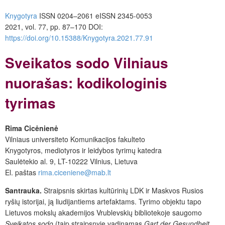
Knygotyra
ISSN 0204–2061
e
ISSN 2345-0053
2021, vol. 77, pp. 87–170
DOI:
https://doi.org/10.15388/Knygotyra.2021.77.91
Sveikatos sodo
Vilniaus
nuorašas: kodikologinis
tyrimas
Rima Cicėnienė
Vilniaus universiteto Komunikacijos fakulteto
Knygotyros, mediotyros ir leidybos tyrimų katedra
Saulėtekio al. 9, LT-10222 Vilnius, Lietuva
El. paštas
rima.ciceniene@mab.lt
Santrauka.
Straipsnis skirtas kultūrinių LDK ir Maskvos Rusios
ryšių istorijai, ją liudijantiems artefaktams. Tyrimo objektu tapo
Lietuvos mokslų akademijos Vrublevskių bibliotekoje saugomo
Sveikatos sodo
(taip straipsnyje vadinamas
Gart der Gesundheit