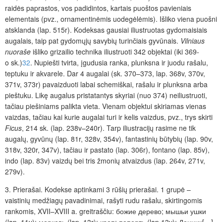
raidės paprastos, vos padidintos, kartais puoštos pavieniais
elementais (pvz., ornamentinėmis uodegėlėmis). Išliko viena puošni
atsklanda (lap. 515r). Kodeksas gausiai iliustruotas gydomaisiais
augalais, taip pat gydomųjų savybių turinčiais gyvūnais.
Vilniaus
nuoraše
išliko grizailio technika iliustruoti 342 objektai (iki 369-
o sk.)
32
. Nupiešti tvirta, įgudusia ranka, plunksna ir juodu rašalu,
teptuku ir akvarele. Dar 4 augalai (sk. 370–373, lap. 368v, 370v,
371v, 373r) pavaizduoti labai schemiškai, rašalu ir plunksna arba
pieštuku. Likę augalus pristatantys skyriai (nuo 374) neiliustruoti,
tačiau piešiniams palikta vieta. Vienam objektui skiriamas vienas
vaizdas, tačiau kai kurie augalai turi ir kelis vaizdus, pvz., trys skirti
Ficus
, 214 sk. (lap. 238v–240r). Tarp iliustracijų rasime ne tik
augalų, gyvūnų (lap. 81r, 328v, 354v), fantastinių būtybių (lap. 90v,
318v, 320r, 347v), tačiau ir pastato (lap. 306r), fontano (lap. 85v),
indo (lap. 83v) vaizdų bei tris žmonių atvaizdus (lap. 264v, 271v,
279v).
3. Prierašai.
Kodekse aptinkami 3 rūšių prierašai.
1 grupė –
vaistinių medžiagų pavadinimai, rašyti rudu rašalu, skirtingomis
rankomis, XVII–XVIII a. greitraščiu:
божие дерево;
мышьи ушки
(lap. 11v);
морковь
(lap. 13r);
кроп; папорть
(lap.13v);
Донник
[…]