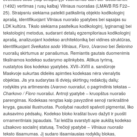
(1492) vertimas į rusų kalbą) Vilniaus nuorašas (LMAVB RS F22–
25). Straipsniu siekiama pateikti patikslintą objekto kodikologinį
aprašą, identifikuojant Vilniaus nuorašo ypatybes bei sąsajas su
LDK kultūra. Tikslo siekiama pasitelkus kodikologinį, lyginamąjį bei
tekstologinį metodus, sudarant detalų egzemplioriaus kodikologinį
aprašą, analizuojant kodekso architektoniką bei vidines struktūras,
identifikuojant
Sveikatos sodo Vilniaus
,
Floro
,
Uvarovo
bei
Šelonino
nuorašų skirtumus ar panašumus. Remiantis gautais duomenimis
tikslinamos kodekso sudarymo aplinkyb
ė
s. Atlikus tyrimą,
nustatytos šios kodekso ypatybės. XVII–XVIII a. sandūroje
Maskvoje sukurtas didelės apimties kodeksas nėra vienalytis
objektas. Jis yra sudarytas iš dviejų skirtingų redakcijų dalių:
rodyklės yra artimesnės
Uvarovo nuorašui
, o pagrindinis tekstas –
Charkovo / Floro
nuorašui. Antroji ypatybė – kruopštus nuorašo
parengimas. Kodeksas rengtas kaip pavyzdinė senoji rankraštinė
knyga, gausiai iliustruotas. Puošybai naudoti spalvoti pigmentai, liko
auksavimo pėdsak
ų
. Kodekso bloko kraštai buvo dažyti ir puošti
ornamentiniais įspaudais. Tai leidžia svarstyti apie aukštą kodekso
užsakovo socialinį statusą. Trečioji ypatyb
ė
–
Vilniaus nuorašo
teksto išsamumas. Jį sudaro išsamiausias rodyklių blokas,