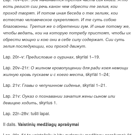
есть регист сии речь канон чем обрести те зелия, кои
проход творят. И потом иная беседа о тех зелиях, кои
естество человеческое оукрепляют. И те суть собою
благовонны. Третия же о обретении гум. И иные потому же,
чтобы ведать, кои на которую потребу пристоят, чтобы их
обрести мощно и кою они в себе силу содержат. Сии суть
зелия последующии, кои проход движут.
Lap. 20r–v
:
Предисловие о оуринах
,
skyriai 1–19.
Lap. 20v–21r:
О жилном кровопущении для ради коея немощи
жилную кровь пускаем и с коего места
,
skyriai 1–24;
Lap. 21v:
Главы о чепучинном сиденье
, skyriai 1–21.
Lap. 21v:
Оуказ о познавании зачатия жены сыном или
девицею ходить
,
skyrius 1.
Lap. 22r–28v: tušti lapai.
II dalis.
Vaistinių medžiagų aprašymai
Lap. 29r–514r: vaistažolių ir kitų gydomųjų medžiagų aprašymai; 21