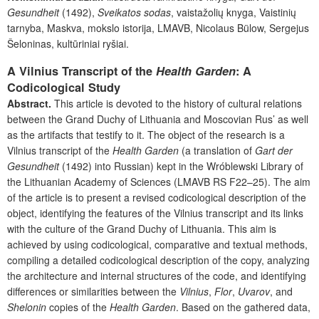
Gesundheit
(1492),
Sveikatos sodas
, vaistažolių knyga, Vaistinių
tarnyba, Maskva, mokslo istorija, LMAVB, Nicolaus B
ü
low, Sergejus
Šeloninas, kultūriniai ryšiai.
A Vilnius Transcript of the
Health Garden
: A
Codicological Study
Abstract.
This article
is devoted to the history of cultural relations
between the Grand Duchy of Lithuania and Moscovian Rus’ as well
as the artifacts that testify to it. The object of the research is a
Vilnius transcript of the
Health Garden
(a translation of
Gart der
Gesundheit
(1492) into Russian) kept in the Wróblewski Library of
the Lithuanian Academy of Sciences (LMAVB RS F22–25). The aim
of the article is to present a revised codicological description of the
object, identifying the features of the Vilnius transcript and its links
with the culture of the Grand Duchy of Lithuania. This aim is
achieved by using codicological, comparative and textual methods,
compiling a detailed codicological description of the copy, analyzing
the architecture and internal structures of the code, and identifying
differences or similarities between the
Vilnius
,
Flor
,
Uvarov
,
and
Shelonin
copies of the
Health Garden
. Based on the gathered data,