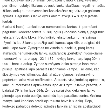
perrišimo nustatyti tikslaus buvusio lankų skaičiaus negalime, tačiau
išlikęs lankų numeravimas kirilikos skaičiais signalizuoja galimas
apimtis. Pagrindinis lanko dydis abiem atvejais – 8 lapai (retais
kartais –
6 arba 9 lapai). Lankai buvo numeruoti du kartus: 1. perrašant
pagrindinį kodekso tekstą; 2.
sujungus į kodekso bloką šį pagrindinį
tekstą ir rodyklių bloką. Pagrindinio teksto lankų numeravimas
(žymintis jau 8 lanko pradžią) aptinkamas lape 45r, o baigiasi 64
lanku lape 548r. Žymėjimas ne visada nuoseklus, porą kartų
atsiranda nenumeruotų lankų, sudarančių „perteklių“ nuosekliame
numeravime (tarp lapų 123 ir 132 – dviejų lankų, tarp lapų 204 ir
290 – bent 9 lankų). Žymos surašytos lanko pirmojo lapo recto
pusėje, apatinės lapo paraštės išoriniame kampe. Tai lėmė, kad
šios žymos vos išlikusios, dažnai uždengiamos restauravimo
popieriumi arba visai neišlikusios. Antrasis, visą kodeksą apimantis,
lankų numeravimas aptinkamas lape 4r ir žymi 7 lanko pradžią; o
baigiasi 79 lanku lape 564r. Žymos surašytos kiekvieno lanko
pirmojo lapo recto pusėje, apatinės lapo paraštės centre. Galima
manyti, kad kodekso pradžioje trūksta beveik 6 lankų. Deja,
kodekso pabaigos defekto apimties lankais ar lapais apskaičiuoti