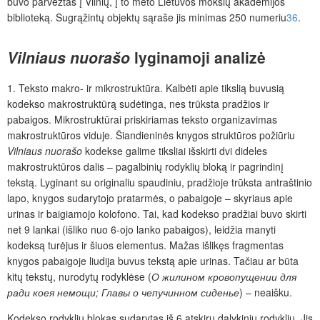
buvo parvežtas į Vilnių, į to meto Lietuvos mokslų akademijos
biblioteką. Sugrąžintų objektų sąraše jis minimas 250 numeriu
36
.
Vilniaus nuorašo
lyginamoji analizė
1. Teksto makro- ir mikrostruktūra.
Kalbėti apie tikslią buvusią
kodekso makrostruktūrą sudėtinga, nes trūksta pradžios ir
pabaigos. Mikrostruktūrai priskiriamas teksto organizavimas
makrostruktūros viduje. Šiandieninės knygos struktūros požiūriu
Vilniaus nuorašo
kodekse galime tiksliai išskirti dvi dideles
makrostruktūros dalis – pagalbinių rodyklių bloką ir pagrindinį
tekstą. Lyginant su originaliu spaudiniu, pradžioje trūksta antraštinio
lapo, knygos sudarytojo pratarmės, o pabaigoje – skyriaus apie
urinas ir baigiamojo kolofono. Tai, kad kodekso pradžiai buvo skirti
net 9 lankai (išliko nuo 6-ojo lanko pabaigos), leidžia manyti
kodeksą turėjus ir šiuos elementus. Mažas išlikęs fragmentas
knygos pabaigoje liudija buvus tekstą apie urinas. Tačiau ar būta
kitų tekstų, nurodytų rodyklėse (
О жилином кровопущении для
ради коея немощи; Главы о чепучинном сиденье
) – neaišku.
Kodekso rodyklių blokas sudarytas iš 6 atskirų dalykinių rodyklių. Jis