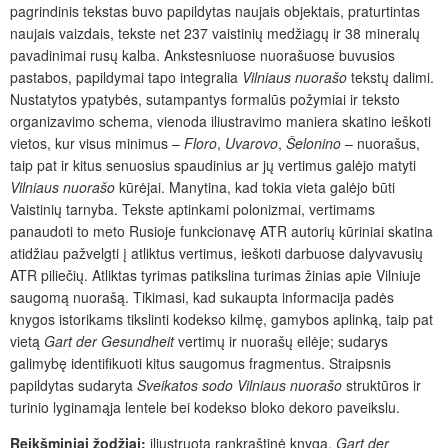
pagrindinis tekstas buvo papildytas naujais objektais, praturtintas
naujais vaizdais, tekste net 237 vaistinių medžiagų ir 38 mineralų
pavadinimai rusų kalba. Ankstesniuose nuorašuose buvusios
pastabos, papildymai tapo integralia
Vilniaus nuorašo
tekstų dalimi.
Nustatytos ypatybės, sutampantys formalūs požymiai ir teksto
organizavimo schema, vienoda iliustravimo maniera skatino ieškoti
vietos, kur visus minimus –
Floro
,
Uvarovo
,
Šelonino
– nuorašus,
taip pat ir kitus senuosius spaudinius ar jų vertimus galėjo matyti
Vilniaus nuorašo
kūrėjai.
Manytina, kad tokia vieta galėjo būti
Vaistinių tarnyba. Tekste aptinkami polonizmai, vertimams
panaudoti to meto Rusioje funkcionavę ATR autorių kūriniai skatina
atidžiau pažvelgti į atliktus vertimus, ieškoti darbuose dalyvavusių
ATR piliečių. Atliktas tyrimas patikslina turimas žinias apie Vilniuje
saugomą nuorašą. Tikimasi, kad sukaupta informacija padės
knygos istorikams tikslinti kodekso kilmę, gamybos aplinką, taip pat
vietą
Gart der Gesundheit
vertimų ir nuorašų eilėje; sudarys
galimybę identifikuoti kitus saugomus fragmentus. Straipsnis
papildytas sudaryta
Sveikatos sodo Vilniaus nuorašo
struktūros ir
turinio lyginamąja lentele bei kodekso bloko dekoro paveikslu.
Reikšminiai žodžiai:
iliustruota rankraštinė knyga,
Gart der