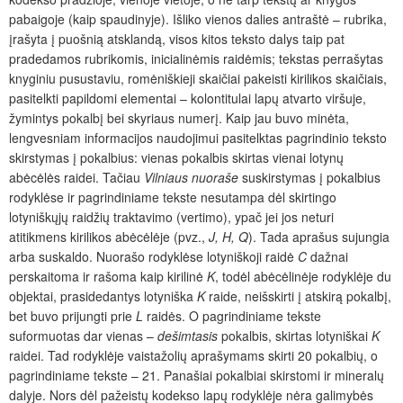
pabaigoje (kaip spaudinyje). Išliko vienos dalies antraštė – rubrika,
įrašyta į puošnią atsklandą, visos kitos teksto dalys taip pat
pradedamos rubrikomis, inicialinėmis raidėmis; tekstas perrašytas
knyginiu pusustaviu, romėniškieji skaičiai pakeisti kirilikos skaičiais,
pasitelkti papildomi elementai – kolontitulai lapų atvarto viršuje,
žymintys pokalbį bei skyriaus numerį. Kaip jau buvo minėta,
lengvesniam informacijos naudojimui pasitelktas pagrindinio teksto
skirstymas į pokalbius: vienas pokalbis skirtas vienai lotynų
abėcėlės raidei. Tačiau
Vilniaus nuoraše
suskirstymas į pokalbius
rodyklėse ir pagrindiniame tekste nesutampa dėl skirtingo
lotyniškųjų raidžių traktavimo (vertimo), ypač jei jos neturi
atitikmens kirilikos abėcėlėje (pvz.,
J, H, Q
). Tada aprašus sujungia
arba suskaldo. Nuorašo rodyklėse lotyniškoji raidė
C
dažnai
perskaitoma ir rašoma kaip kirilinė
K
, todėl abėcėlinėje rodyklėje du
objektai, prasidedantys lotyniška
K
raide, neišskirti į atskirą pokalbį,
bet buvo prijungti prie
L
raidės. O pagrindiniame tekste
suformuotas dar vienas –
dešimtasis
pokalbis, skirtas lotyniškai
K
raidei. Tad rodyklėje vaistažolių aprašymams skirti 20 pokalbių, o
pagrindiniame tekste – 21. Panašiai pokalbiai skirstomi ir mineralų
dalyje. Nors dėl pažeistų kodekso lapų rodyklėje nėra galimybės