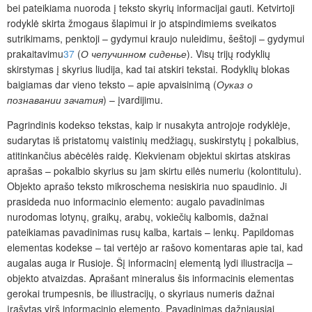
bei pateikiama nuoroda į teksto skyrių informacijai gauti. Ketvirtoji
rodyklė skirta žmogaus šlapimui ir jo atspindimiems sveikatos
sutrikimams, penktoji – gydymui kraujo nuleidimu, šeštoji – gydymui
prakaitavimu
37
(
О чепучинном сиденье
)
.
Visų trijų rodyklių
skirstymas į skyrius liudija, kad tai atskiri tekstai. Rodyklių blokas
baigiamas dar vieno teksto – apie apvaisinimą (
Оуказ о
познавании зачатия
) – įvardijimu.
Pagrindinis kodekso tekstas, kaip ir nusakyta antrojoje rodyklėje,
sudarytas iš pristatomų vaistinių medžiagų, suskirstytų į pokalbius,
atitinkančius abėcėlės raidę. Kiekvienam objektui skirtas atskiras
aprašas – pokalbio skyrius su jam skirtu eilės numeriu (kolontitulu).
Objekto aprašo teksto mikroschema nesiskiria nuo spaudinio. Ji
prasideda nuo informacinio elemento: augalo pavadinimas
nurodomas lotynų, graikų, arabų, vokiečių kalbomis, dažnai
pateikiamas pavadinimas rusų kalba, kartais – lenkų. Papildomas
elementas kodekse – tai vertėjo ar rašovo komentaras apie tai, kad
augalas auga ir Rusioje.
Šį informacinį elementą lydi iliustracija –
objekto atvaizdas. Aprašant mineralus šis informacinis elementas
gerokai trumpesnis, be iliustracijų, o skyriaus numeris dažnai
įrašytas virš informacinio elemento. Pavadinimas dažniausiai