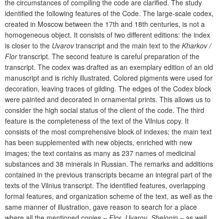
the circumstances of compiling the code are clarified. The study
identified the following features of the Code. The large-scale codex,
created in Moscow between the 17
th
and 18
th
centuries, is not a
homogeneous object. It consists of two different editions: the index
is closer to the
Uvarov
transcript and the main text to the
Kharkov /
Flor
transcript. The second feature is careful preparation of the
transcript. The codex was drafted as an exemplary edition of an old
manuscript and is richly illustrated. Colored pigments were used for
decoration, leaving traces of gilding. The edges of the Codex block
were painted and decorated in ornamental prints. This allows us to
consider the high social status of the client of the code. The third
feature is the completeness of the text of the Vilnius copy. It
consists of the most comprehensive block of indexes; the main text
has been supplemented with new objects, enriched with new
images; the text contains as many as 237 names of medicinal
substances and 38 minerals in Russian. The remarks and additions
contained in the previous transcripts became an integral part of the
texts of the Vilnius transcript. The identified features, overlapping
formal features, and organization scheme of the text, as well as the
same manner of illustration, gave reason to search for a place
where all the mentioned copies –
Flor
,
Uvarov
,
Shelonin
– as well