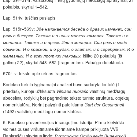
pokalbis, skyriai 1–542.
Lap. 514v: tuščias puslapis.
Lap. 515r–569v:
Зде начинается беседа о драгих каменех, сии
речь о бисерех. Такоже и о иных многих каменех. Такоже и о
металех. Такоже и о арсех. Или о менерех. Сии речь о меде
обычной. И о красной, и о рудах, о златых, и о серебряных. И о
железных. И о всех протчих таковых
.
Išliko 20 pokalbių (iš
galimų 22),
skyriai 543–682 (fragmentas). Pabaiga defektuota.
570r–v: teksto apie urinas fragmentas.
Kodekso turinio lyginamajai analizei buvo sudaryta lentelė (1
priedas), kurioje užfiksuota
Vilniaus nuorašo
vaistinių medžiagų
abėcėlinių rodyklių bei pagrindinio teksto turinio struktūra, objektų
nomenklatūra. Norint palyginti pateikiama
Gart der Gesundheit
(1492) vaistinių medžiagų nomenklatūra.
5. Kodekso proveniencijos ir saugojimo istorija.
Pirmo kietviršio
vidinės pusės viršutiniame išoriniame kampe priklijuota VVB
Rankraščių skyriaus lipdė:
Рукописноe Отдѣлєнie Виленской