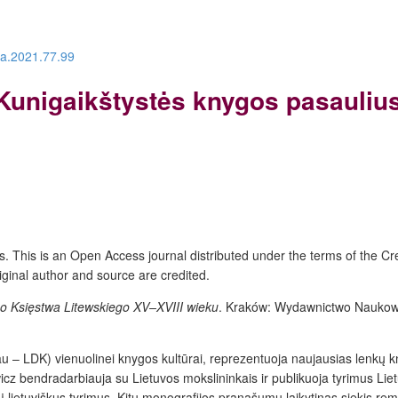
ra.2021.77.99
Kunigaikštystės knygos pasaulius:
s
. This is an Open Access journal distributed under the terms of the
Cr
iginal author and source are credited.
go Księstwa Litewskiego
XV–XVIII
wieku
. Kraków: Wydawnictwo Naukow
au – LDK) vienuolinei knygos kultūrai, reprezentuoja naujausias lenkų kn
wicz bendradarbiauja su Lietuvos mokslininkais ir publikuoja tyrimus Lie
 lietuviškus tyrimus. Kitu monografijos pranašumu laikytinas siekis re