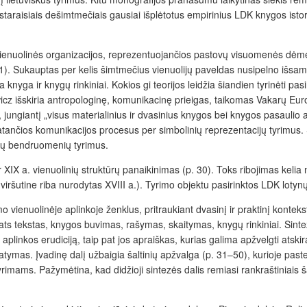
astaraisiais dešimtmečiais gausiai išplėtotus empirinius LDK knygos istori
vienuolinės organizacijos, reprezentuojančios pastovų visuomenės dėmenį 
1). Sukauptas per kelis šimtmečius vienuolijų paveldas nusipelno išsamių 
ra knyga ir knygų rinkiniai. Kokios gi teorijos leidžia šiandien tyrinėti 
icz išskiria antropologinę, komunikacinę prieigas, taikomas Vakarų Europ
jungiantį „visus materialinius ir dvasinius knygos bei knygos pasaulio a
tančios komunikacijos procesus per simbolinių reprezentacijų tyrimus. Š
inių bendruomenių tyrimus.
r XIX a. vienuolinių struktūrų panaikinimas (p. 30). Toks ribojimas kelia
 viršutine riba nurodytas XVIII a.). Tyrimo objektu pasirinktos LDK lotynų
imo vienuolinėje aplinkoje ženklus, pritraukiant dvasinį ir praktinį kontek
ats tekstas, knygos buvimas, rašymas, skaitymas, knygų rinkiniai. Sintez
 aplinkos erudiciją, taip pat jos apraiškas, kurias galima apžvelgti at­ski
tymas. Įvadinę dalį užbaigia šaltinių apžvalga (p. 31–50), kurioje pasteb
yrimams. Pažymėtina, kad didžioji sintezės dalis remiasi rankraštiniais šal