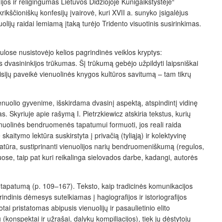
ijos ir religingumas Lietuvos Didžiojoje Kunigaikštystėje“
kščioniškų konfesijų įvairovė, kuri XVII a. sunyko įsigalėjus
nuolijų raidai lemiamą įtaką turėjo Tridento visuotinis susirinkimas.
gulose nusistovėjo kelios pagrindinės veiklos kryptys:
 dvasininkijos trūkumas. Šį trūkumą gebėjo užpildyti laipsniškai
isijų paveikė vienuolinės knygos kultūros savitumą – tam tikrų
enuolio gyvenime, išskirdama dvasinį aspektą, atspindintį vidinę
s. Skyriuje apie rašymą I. Pietrzkiewicz atskiria tekstus, kurių
enuolinės bendruomenės tapatumui formuoti, jos reali raida
skaitymo lektūra suskirstyta į privačią (tyliąją) ir kolektyvinę
teratūra, sustiprinanti vienuolijos narių bendruomeniškumą (regulos,
uose, taip pat kuri reikalinga sielovados darbe, kadangi, autorės
jų tapatumą (p. 109–167). Teksto, kaip tradicinės komunikacijos
ndinis dėmesys sutelkiamas į hagiografijos ir istoriografijos
ai pristatomas abipusis vienuolijų ir pasaulietinio elito
konspektai ir užrašai, dalykų kompiliacijos), tiek jų dėstytojų