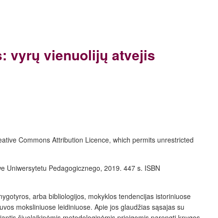
 vyrų vienuolijų atvejis
eative Commons Attribution Licence
, which permits unrestricted
e Uniwersytetu Pedagogicznego
, 2019. 447 s. ISBN
ygotyros, arba bibliologijos, mokyklos tendencijas istoriniuose
tuvos moksliniuose leidiniuose. Apie jos glaudžias sąsajas su
miantis šiuolaikinėmis metodologinėmis prieigomis parengti knygos