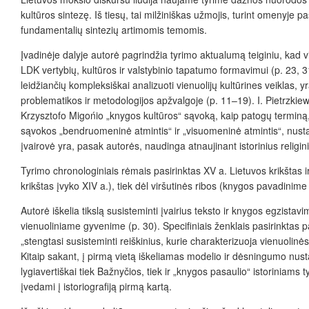
kultūros sintezę. Iš tiesų, tai milžiniškas užmojis, turint omenyje p
fundamentalių sintezių artimomis temomis.
Įvadinėje dalyje autorė pagrindžia tyrimo aktualumą teiginiu, kad 
LDK vertybių, kultūros ir valstybinio tapatumo formavimui (p. 23, 3
leidžiančių kompleksiškai analizuoti vienuolijų kultūrines veiklas, y
problematikos ir metodologijos apžvalgoje (p. 11–19). I. Pietrzkiew
Krzysztofo Migońio „knygos kultūros“ sąvoką, kaip patogų terminą, 
sąvokos „bendruomeninė atmintis“ ir „visuomeninė atmintis“, nusta
įvairovė yra, pasak autorės, naudinga atnaujinant istorinius relig
Tyrimo chronologiniais rėmais pasirinktas XV a. Lietuvos krikštas i
krikštas įvyko XIV a.), tiek dėl viršutinės ribos (knygos pavadinime
Autorė iškelia tikslą susisteminti įvairius teksto ir knygos egzistav
vienuoliniame gyvenime (p. 30). Specifiniais ženklais pasirinktas p
„stengtasi susisteminti reiškinius, kurie charakterizuoja vienuolinės
Kitaip sakant, į pirmą vietą iškeliamas modelio ir dėsningumo nusta
lygiavertiškai tiek Bažnyčios, tiek ir „knygos pasaulio“ istoriniams t
įvedami į istoriografiją pirmą kartą.