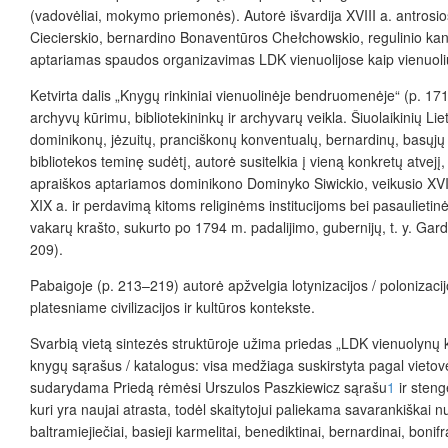
(vadovėliai, mokymo priemonės). Autorė išvardija XVIII a. antrosio
Ciecierskio, bernardino Bonaventūros Chełchowskio, regulinio kana
aptariamas spaudos organizavimas LDK vienuolijose kaip vienuolių in
Ketvirta dalis „Knygų rinkiniai vienuolinėje bendruomenėje“ (p. 171–
archyvų kūrimu, bibliotekininkų ir archyvarų veikla. Šiuolaikinių L
dominikonų, jėzuitų, pranciškonų konventualų, bernardinų, basųjų k
bibliotekos teminę sudėtį, autorė susitelkia į vieną konkretų atvejį
apraiškos aptariamos dominikono Dominyko Siwickio, veikusio XVIII 
XIX a. ir perdavimą kitoms religinėms institucijoms bei pasaulieti
vakarų krašto, sukurto po 1794 m. padalijimo, gubernijų, t. y. Gardin
209).
Pabaigoje (p. 213–219) autorė apžvelgia lotynizacijos / polonizacij
platesniame civilizacijos ir kultūros kontekste.
Svarbią vietą sintezės struktūroje užima priedas „LDK vienuolynų k
knygų sąrašus / katalogus: visa medžiaga suskirstyta pagal vietov
sudarydama Priedą rėmėsi Urszulos Paszkiewicz sąrašu
1
ir steng
kuri yra naujai atrasta, todėl skaitytojui paliekama savarankiškai n
baltramiejiečiai, basieji karmelitai, benediktinai, bernardinai, bonifr