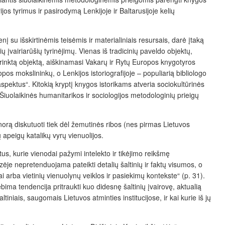
jos tyrimus ir pasirodymą Lenkijoje ir Baltarusijoje kelių
su išskirtinėmis teisėmis ir materialiniais resursais, darė įtaką
įvairiarūšių tyrinėjimų. Vienas iš tradicinių paveldo objektų,
pasirinktą objektą, aiškinamasi Vakarų ir Rytų Europos knygotyros
os mokslininkų, o Lenkijos istoriografijoje – populiarią bibliologo
spektus“. Kitokią kryptį knygos istorikams atveria sociokultūrinės
iuolaikinės humanitarikos ir sociologijos metodologinių prieigų
 norą diskutuoti tiek dėl žemutinės ribos (nes pirmas Lietuvos
 apeigų katalikų vyrų vienuolijos.
stus, kurie vienodai pažymi intelekto ir tikėjimo reikšmę
ėje nepretenduojama pateikti detalių šaltinių ir faktų visumos, o
rai arba vietinių vienuolynų veiklos ir pasiekimų kontekste“ (p. 31).
ima tendencija pritraukti kuo didesnę šaltinių įvairovę, aktualią
tiniais, saugomais Lietuvos atminties institucijose, ir kai kurie iš jų