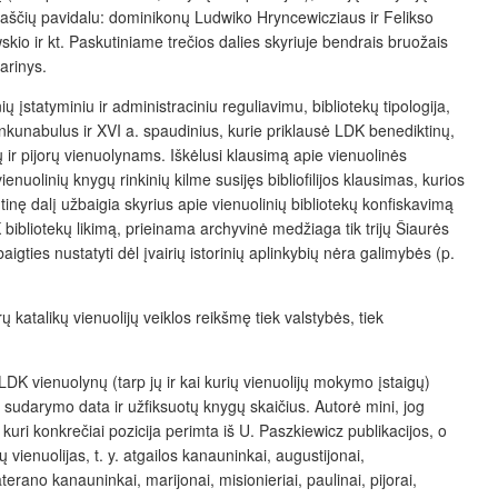
nkraščių pavidalu: dominikonų Ludwiko Hryncewicziaus ir Felikso
io ir kt. Paskutiniame trečios dalies skyriuje bendrais bruožais
arinys.
 įstatyminiu ir administraciniu reguliavimu, bibliotekų tipologija,
 inkunabulus ir XVI a. spaudinius, kurie priklausė LDK benediktinų,
 ir pijorų vienuolynams. Iškėlusi klausimą apie vienuolinės
nuolinių knygų rinkinių kilme susijęs bibliofilijos klausimas, kurios
inę dalį užbaigia skyrius apie vienuolinių bibliotekų konfiskavimą
bibliotekų likimą, prieinama archyvinė medžiaga tik trijų Šiaurės
aigties nustatyti dėl įvairių istorinių aplinkybių nėra galimybės (p.
 katalikų vienuolijų veiklos reikšmę tiek valstybės, tiek
DK vienuolynų (tarp jų ir kai kurių vienuolijų mokymo įstaigų)
sudarymo data ir užfiksuotų knygų skaičius. Autorė mini, jog
uri konkrečiai pozicija perimta iš U. Paszkiewicz publikacijos, o
vienuolijas, t. y. atgailos kanauninkai, augustijonai,
aterano kanauninkai, marijonai, misionieriai, paulinai, pijorai,