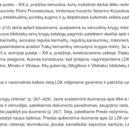
s pusės – XIX a. pradžios vienuolius, kurių moksliniai darbai išliko ra
uninko Piotro Procewicziaus, trinitoriaus Inocento Severino Krzyszkowsk
telektualinių poreikių augimo ir jų išsiplėtusios kultūrinės veiklos pad
210) skirta aptarti klausimams, susijusiems su vienuolinių knygų rinkinių
ietuvos bibliotekų senų knygų katalogų pagrindu pateikiami skaičiai apie
armelitų, senosios regulos karmelitų, regulinių kanauninkų, misionierių
, pasirinkdama analizei Trakų bernardinų vienuolyno knygos rinkinį. Su vie
a. antrojoje pusėje – XIX a. pradžioje, kolekcionavimo veikloje. Paskut
nėms įstaigoms. Autorės konstatuota, kad tyrėjams, nagrinėjantiems LDK 
o, Minsko ir Vilniaus. Kitų gubernijų (Mogiliovo ir Vitebsko) bibliotekų b
os ir nacionalinės kalbos vietą LDK religiniame gyvenime ir pabrėžia vyrų
nygų rinkiniai“ (p. 267–429). Jame susisteminti duomenys apie 884-is L
es ir vienuolijas, pateikiamas dokumento pavadinimas, saugojimo vieta, 
ėsi papildyti jos duomenis (p. 267). Deja, pateiktame Priede nežymima, k
ustatyti naujus šaltinius. Priedas apibendrina duomenis apie 22 LDK vyrų 
atrai, cistersai, dominikonai, jėzuitai, kamalduliai, kapucinai, kartūzai, L