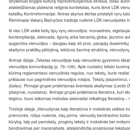
Išryškinusi knygos kultūrą reprezentuojančius ženklus, toliau autorė
atskleidžiamas platesnis religinis kontekstas, kuris lėmė LDK vienu
katalikų Kontrreformacijai. Antras skyrius skirtas pristatyti vyrų kat
Rėmimasis Vakarų Bažnyčios tradicija nulėmė LDK vienuolystės int
Iš viso LDK veikė kelių tipų vyrų vienuolijos: monastinės, elgetauja
kontempliacija, sielovada, ligonių arba benamių globa, jaunimo auk
augančios vienuolijos – daugiau kaip 40 proc. parapijų dvasininkų 
skaitymo praktikų plėtojimą, lektūros žanrinę struktūrą, vienuolynų
Antroje dalyje „Tekstas vienuolijoje kaip vienuolinio gyvenimo ide
vienuolijos komunikaciją (p. 79–106). Apie nuolatinį teksto buvimą v
kūrimą reglamentavo vienuolinės regulos, nuo tekstų, kurie realiai
priklausė nuo pagrindinės vienuolijos misijos. Tekstų įsisavinimui, ar
(balsu). Pirmajai grupei priskiriamas šventasis skaitymas (
Lectio D
įstatymai, nuostatos). Antrajai grupei priskiriama literatūra, kuri
teigimu, buvo taikomas metodas sielovadai reikalingą literatūrą – r
Trečioje dalyje „Vienuolynas kaip literatūros ir mokslinės veiklos 
priemonės, rūšys nulemia, visų pirma, vienuolių bendravimo būdus vi
kūrybą, taip pat pamokslų, proginių tekstų ir mokslinės bei mokymo li
bendravimas per mecenatystę, atsispindinčią proginiuose tekstuose. 