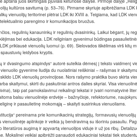
 aptaria juos skirtingais pjūviais keturiose dalyse. Pirmoje dalyje „Relig
olijų kultūros savitumą (p. 53–76). Pirmame skyriuje apibrėžiama LDK kri
alikų vienuolijų teritorinei plėtrai LDK iki XVIII a. Teigiama, kad LDK vie
elektualinio parengimo ir komunikacijos bruožus.
nčios, regulinių kanauninkų ir regulinių dvasininkų. Laikui bėgant, jų re
lėjimas bei edukacija. LDK religiniam gyvenimui būdingas pasaulietinės
LDK priklausė vienuolių luomui (p. 69). Sielovados iškėlimas virš kitų m
 spaustuvių leidybos kryptis.
alų ir dvasingumo atspindys“ autorė sutelkia dėmesį į teksto vaidmenį vi
ienuolio gyvenime liudija du nuolatiniai reiškiniai – rašymas ir skaityma
 sklido LDK vienuolių provincijose. Nors rašymo praktika buvo skirta vi
ba skaitymui, skirti du paskutiniai antros dalies skyriai. Visa vienuolinė 
ivina
), taip pat pamokslavimui reikalingi tekstai ir įvairi normatyvinė li
 skaitoma balsu vienuolinėje erdvėje – bažnyčioje, refektoriume, naujokyn
eliginę ir pasaulietinę mokomąją – skaityti susirinkus vienuoliams.
institucija“ pereinama prie komunikacinių strategijų, formavusių vienuoli
enuolinėje aplinkoje ir veikia jų bendravimą su išoriniu pasauliu. Pagri
teratūros augimą ir apyvartą vienuolijos viduje ir už jos ribų. Detalizuot
Mokslinei veiklai apibrėžti panaudoti edukaciniai tekstai tiek studentų (