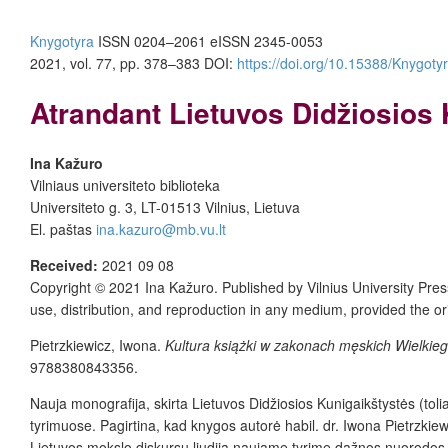
Knygotyra
ISSN 0204–2061
e
ISSN 2345-0053
2021, vol. 77, pp. 378–383
DOI:
https://doi.org/10.15388/Knygoty
Atrandant Lietuvos Didžiosios 
Ina Kažuro
Vilniaus universiteto biblioteka
Universiteto g. 3, LT-01513 Vilnius, Lietuva
El. paštas
ina.kazuro@mb.vu.lt
Received:
2021 09 0
8
Copyright © 2021
Ina Kažuro.
Published by
Vilnius University Pres
use, distribution, and reproduction in any medium, provided the or
Pietrzkiewicz, Iwona.
Kultura książki w zakonach męskich Wielkie
9788380843356.
Nauja monografija, skirta Lietuvos Didžiosios Kunigaikštystės (toli
tyrimuose. Pagirtina, kad knygos autorė habil. dr. Iwona Pietrzkie
Lietuvos mokslo diskursu liudija naujame tyrime dažnos nuorodos į