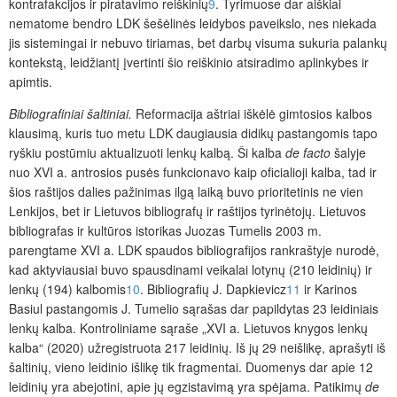
kontrafakcijos ir piratavimo reiškinių
9
. Tyrimuose dar aiškiai
nematome bendro LDK šešėlinės leidybos paveikslo, nes niekada
jis sistemingai ir nebuvo tiriamas, bet darbų visuma sukuria palankų
kontekstą, leidžiantį įvertinti šio reiškinio atsiradimo aplinkybes ir
apimtis.
Bibliografiniai šaltiniai
.
Reformacija aštriai iškėlė gimtosios kalbos
klausimą, kuris tuo metu LDK daugiausia didikų pastangomis tapo
ryškiu postūmiu aktualizuoti lenkų kalbą. Ši kalba
de facto
šalyje
nuo XVI a. antrosios pusės funkcionavo kaip oficialioji kalba, tad ir
šios raštijos dalies pažinimas ilgą laiką buvo prioritetinis ne vien
Lenkijos, bet ir Lietuvos bibliografų ir raštijos tyrinėtojų. Lietuvos
bibliografas ir kultūros istorikas Juozas Tumelis 2003 m.
parengtame XVI a. LDK spaudos bibliografijos rankraštyje nurodė,
kad aktyviausiai buvo spausdinami veikalai lotynų (210 leidinių) ir
lenkų (194) kalbomis
10
. Bibliografių J. Dapkievicz
11
ir Karinos
Basiul pastangomis J. Tumelio sąrašas dar papildytas 23 leidiniais
lenkų kalba. Kontroliniame sąraše „XVI a. Lietuvos knygos lenkų
kalba“ (2020) užregistruota 217 leidinių. Iš jų 29 neišlikę, aprašyti iš
šaltinių, vieno leidinio išlikę tik fragmentai. Duomenys dar apie 12
leidinių yra abejotini, apie jų egzistavimą yra spėjama. Patikimų
de