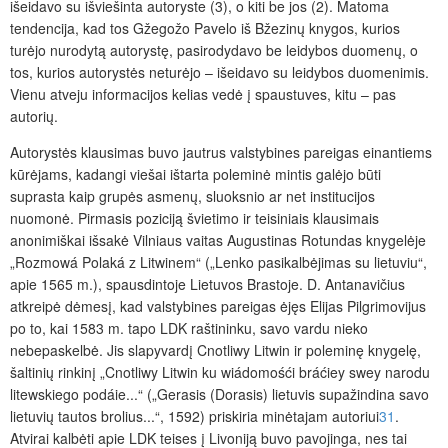
išeidavo su išviešinta autoryste (3), o kiti be jos (2). Matoma
tendencija, kad tos Gžegožo Pavelo iš Bžezinų knygos, kurios
turėjo nurodytą autorystę, pasirodydavo be leidybos duomenų, o
tos, kurios autorystės neturėjo – išeidavo su leidybos duomenimis.
Vienu atveju informacijos kelias vedė į spaustuves, kitu – pas
autorių.
Autorystės klausimas buvo jautrus valstybines pareigas einantiems
kūrėjams, kadangi viešai ištarta poleminė mintis galėjo būti
suprasta kaip grupės asmenų, sluoksnio ar net institucijos
nuomonė. Pirmasis poziciją švietimo ir teisiniais klausimais
anonimiškai išsakė Vilniaus vaitas Augustinas Rotundas knygelėje
„Rozmowá Polaká z Litwinem“ („Lenko pasikalbėjimas su lietuviu“,
apie 1565 m.), spausdintoje Lietuvos Brastoje. D. Antanavičius
atkreipė dėmesį, kad valstybines pareigas ėjęs Elijas Pilgrimovijus
po to, kai 1583 m. tapo LDK raštininku, savo vardu nieko
nebepaskelbė. Jis slapyvardį Cnotliwy Litwin ir poleminę knygelę,
šaltinių rinkinį „Cnotliwy Litwin ku wiádomośći bráćiey swey narodu
litewskiego podáie...“ („Gerasis (Dorasis) lietuvis supažindina savo
lietuvių tautos brolius...“, 1592) priskiria minėtajam autoriui
31
.
Atvirai kalbėti apie LDK teises į Livoniją buvo pavojinga, nes tai