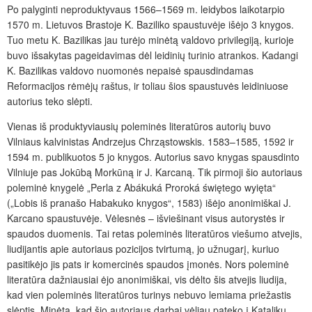
Po palyginti neproduktyvaus 1566–1569 m. leidybos laikotarpio
1570 m. Lietuvos Brastoje K. Baziliko spaustuvėje išėjo 3 knygos.
Tuo metu K. Bazilikas jau turėjo minėtą valdovo privilegiją, kurioje
buvo išsakytas pageidavimas dėl leidinių turinio atrankos. Kadangi
K. Bazilikas valdovo nuomonės nepaisė spausdindamas
Reformacijos rėmėjų raštus, ir toliau šios spaustuvės leidiniuose
autorius teko slėpti.
Vienas iš produktyviausių poleminės literatūros autorių buvo
Vilniaus kalvinistas Andrzejus Chrząstowskis. 1583–1585, 1592 ir
1594 m. publikuotos 5 jo knygos. Autorius savo knygas spausdinto
Vilniuje pas Jokūbą Morkūną ir J. Karcaną. Tik pirmoji šio autoriaus
poleminė knygelė „Perla z Abákuká Proroká świętego wyięta“
(„Lobis iš pranašo Habakuko knygos“, 1583) išėjo anonimiškai J.
Karcano spaustuvėje. Vėlesnės – išviešinant visus autorystės ir
spaudos duomenis. Tai retas poleminės literatūros viešumo atvejis,
liudijantis apie autoriaus pozicijos tvirtumą, jo užnugarį, kuriuo
pasitikėjo jis pats ir komercinės spaudos įmonės. Nors poleminė
literatūra dažniausiai ėjo anonimiškai, vis dėlto šis atvejis liudija,
kad vien poleminės literatūros turinys nebuvo lemiama priežastis
slėptis. Minėta, kad šio autoriaus darbai vėliau pateko į Katalikų