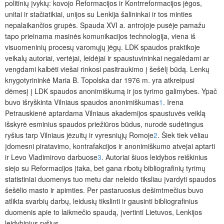
politinių įvykių: kovojo Reformacijos ir Kontrreformacijos jėgos,
unitai ir stačiatikiai, unijos su Lenkija šalininkai ir tos minties
nepalaikančios grupės. Spauda XVI a. antrojoje pusėje pamažu
tapo prieinama masinės komunikacijos technologija, viena iš
visuomeninių procesų varomųjų jėgų. LDK spaudos praktikoje
v
eikalų autoriai, vertėjai, leidėjai ir spaustuvininkai negalėdami ar
vengdami kalbėti viešai rinkosi pasitraukimo į šešėlį būdą. Lenkų
knygotyrininkė Maria B. Topolska dar 1976 m. yra atkreipusi
dėmesį į LDK spaudos anonimiškumą ir jos tyrimo galimybes. Ypač
buvo išryškinta Vilniaus spaudos anonimiškumas
1
. Irena
Petrauskienė aptardama Vilniaus akademijos spaustuvės veiklą
išskyrė esminius spaudos priežiūros būdus, nurodė sudėtingus
ryšius tarp Vilniaus jėzuitų ir vyresniųjų Romoje
2
. Šiek tiek vėliau
įdomesni piratavimo, kontrafakcijos ir anonimiškumo atvejai aptarti
ir Levo Vladimirovo darbuose
3
. Autoriai šiuos leidybos reiškinius
siejo su Reformacijos įtaka, bet gana ribotų bibliografinių tyrimų
statistiniai duomenys tuo metu dar neleido tiksliau įvardyti spaudos
šešėlio masto ir apimties. Per pastaruosius dešimtmečius buvo
atlikta svarbių darbų, leidusių tikslinti ir gausinti bibliografinius
duomenis apie to laikmečio spaudą, įvertinti Lietuvos, Lenkijos
leidybinius ryšius.