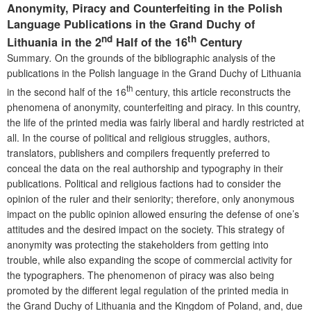
Anonymity, Piracy and Counterfeiting in the Polish
Language Publications in the Grand Duchy of
nd
th
Lithuania in the 2
Half of the 16
Century
Summary
.
On the grounds of the bibliographic analysis of the
publications in the Polish language in the Grand Duchy of Lithuania
th
in the second half of the 16
century, this article reconstructs the
phenomena of anonymity, counterfeiting and piracy. In this country,
the life of the printed media was fairly liberal and hardly restricted at
all. In the course of political and religious struggles, authors,
translators, publishers and compilers frequently preferred to
conceal the data on the real authorship and typography in their
publications. Political and religious factions had to consider the
opinion of the ruler and their seniority; therefore, only anonymous
impact on the public opinion allowed ensuring the defense of one’s
attitudes and the desired impact on the society. This strategy of
anonymity was protecting the stakeholders from getting into
trouble, while also expanding the scope of commercial activity for
the typographers. The phenomenon of piracy was also being
promoted by the different legal regulation of the printed media in
the Grand Duchy of Lithuania and the Kingdom of Poland, and, due