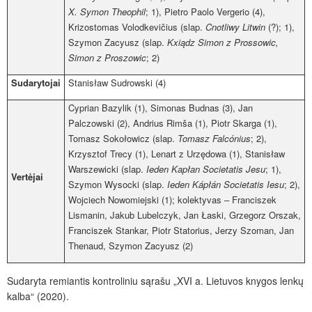
X. Symon Theophil
;
1),
Pietro Paolo Vergerio (4),
Krizostomas Volodkevičius (slap.
Cnotliwy Litwin
(?); 1),
Szymon Zacyusz (slap.
Kxiądz Simon z Prossowic,
Simon z Proszowic
; 2)
Sudarytojai
Stanisław Sudrowski (4)
Cyprian Bazylik (1), Simonas Budnas (3), Jan
Palczowski (2), Andrius Rimša (1), Piotr Skarga (1),
Tomasz Sokołowicz (slap.
Tomasz Falcónius
; 2),
Krzysztof Trecy (1), Lenart z Urzędowa
(1), Stanisław
Warszewicki (slap.
Ieden Kapłan Societatis Jesu
; 1),
Vertėjai
Szymon Wysocki (slap.
Ieden Kápłán Societatis Iesu
; 2),
Wojciech Nowomiejski (1); kolektyvas – Franciszek
Lismanin, Jakub Lubelczyk, Jan Łaski, Grzegorz Orszak,
Franciszek Stankar, Piotr Statorius, Jerzy Szoman, Jan
Thenaud, Szymon Zacyusz (2)
Sudaryta remiantis kontroliniu sąrašu „XVI a. Lietuvos knygos lenkų
kalba“ (2020).