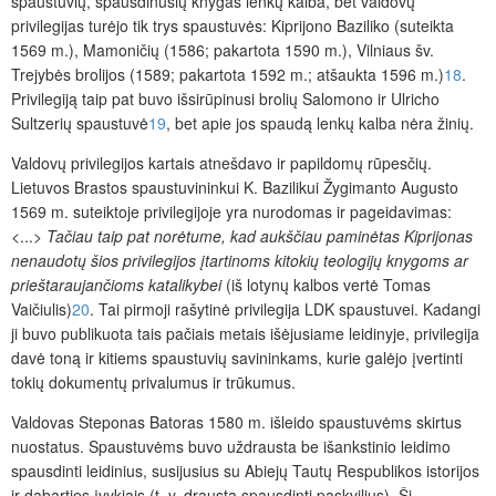
spaustuvių, spausdinusių knygas lenkų kalba, bet valdovų
privilegijas turėjo tik trys spaustuvės: Kiprijono Baziliko (suteikta
1569 m.), Mamoničių (1586; pakartota 1590 m.), Vilniaus šv.
Trejybės brolijos (1589; pakartota 1592 m.; atšaukta 1596 m.)
18
.
Privilegiją taip pat buvo išsirūpinusi brolių Salomono ir Ulricho
Sultzerių spaustuvė
19
, bet apie jos spaudą lenkų kalba nėra žinių.
Valdovų privilegijos kartais atnešdavo ir papildomų rūpesčių.
Lietuvos Brastos spaustuvininkui K. Bazilikui Žygimanto Augusto
1569 m. suteiktoje privilegijoje yra nurodomas ir pageidavimas:
<...>
Tačiau taip pat norėtume, kad aukščiau paminėtas Kiprijonas
nenaudotų šios privilegijos įtartinoms kitokių teologijų knygoms ar
prieštaraujančioms katalikybei
(iš lotynų kalbos vertė Tomas
Vaičiulis)
20
. Tai pirmoji rašytinė privilegija LDK spaustuvei. Kadangi
ji buvo publikuota tais pačiais metais išėjusiame leidinyje, privilegija
davė toną ir kitiems spaustuvių savininkams, kurie galėjo įvertinti
tokių dokumentų privalumus ir trūkumus.
Valdovas Steponas Batoras 1580 m. išleido spaustuvėms skirtus
nuostatus. Spaustuvėms buvo uždrausta be išankstinio leidimo
spausdinti leidinius, susijusius su Abiejų Tautų Respublikos istorijos
ir dabarties įvykiais (t. y. drausta spausdinti paskvilius). Ši