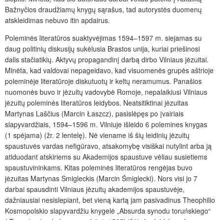
Bažnyčios draudžiamų knygų sąrašus, tad autorystės duomenų
atskleidimas nebuvo itin apdairus.
Poleminės literatūros suaktyvėjimas 1594–1597 m. siejamas su
daug politinių diskusijų sukėlusia Brastos unija, kuriai priešinosi
dalis stačiatikių. Aktyvų propagandinį darbą dirbo Vilniaus jėzuitai.
Minėta, kad valdovai nepageidavo, kad visuomenės grupės aštrioje
poleminėje literatūroje diskutuotų ir keltų neramumus. Panašios
nuomonės buvo ir jėzuitų vadovybė Romoje, nepalaikiusi Vilniaus
jėzuitų poleminės literatūros leidybos. Neatsitiktinai jėzuitas
Martynas Laščius (Marcin Łaszcz), pasislėpęs po įvairiais
slapyvardžiais, 1594–1596 m. Vilniuje išleido 6 polemines knygas
(1 spėjama) (žr. 2 lentelę). Nė viename iš šių leidinių jėzuitų
spaustuvės vardas nefigūravo, atsakomybę visiškai nutylint arba ją
atiduodant atskiriems su Akademijos spaustuve vėliau susietiems
spaustuvininkams. Kitas poleminės literatūros rengėjas buvo
jėzuitas Martynas Smigleckis (Marcin Śmiglecki). Nors visi jo 7
darbai spausdinti Vilniaus jėzuitų akademijos spaustuvėje,
dažniausiai nesislepiant, bet vieną kartą jam pasivadinus Theophilio
Kosmopolskio slapyvardžiu knygelė „Absurda synodu toruńskiego“