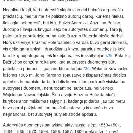
Negalime teigti, kad autorystė slėpta vien dėl baimės ar panašių
priežasčių, nes turime 14 palikimo autorių darbų, kuriems niekas
tiesiogiai nebegrėsė, bet iš jų Fulvio Androzzi, Anzelmo Polako,
Juozapo Flavijaus knygos išėjo be autorystės duomenų. Tarp jų
patenka ir populiariojo humanisto Erazmo Roterdamiečio darbai.
Nors užsienyje Erazmo Roterdamiečio vardas buvo gerai žinomas,
vis dėlto gana anksti į draudžiamų knygų sąrašus patekęs jis kėlė
tam tikrų nepatogumų tiek leidėjams, tiek ir skaitytojams
29
. Katalikų
Bažnyčios cenzūra reikalavo, kad autorystės duomenys būtų
pateikti su prierašu – „pasmerkto autoriaus“
30
. Walento Kownackio
lėšomis 1585 m. Jono Karcano spaustuvėje išspausdintas didelės
apimties humanisto darbų tridalis konvoliutas pasirodė visiškai be
autorystės duomenų, nenurodant nei autoriaus, nei vertėjo
Wojciecho Nowomiejskio. Šiuo atveju Erazmo Roterdamiečio
kūrybos anonimiškumas sąlyginis, kadangi jo darbai jau tuo metu
buvo gerai pažįstami, tad nuslėpti autorystę iš esmės buvo
neįmanoma, bet autorystę nutylėti atrodė apdairu.
Autorystės duomenys santykinai aktyviausiai slėpti 1559–1561,
1564, 1565, 1570, 1594, 1596, 1597, 1600 metais (žr. 1 pav.).