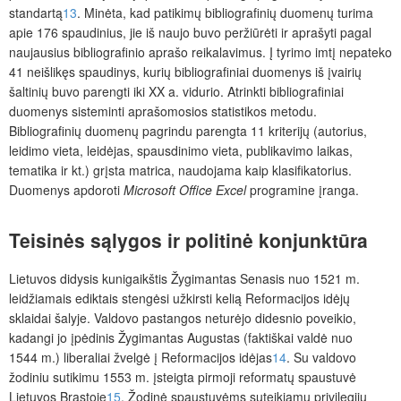
standartą
13
. Minėta, kad patikimų bibliografinių duomenų turima
apie 176 spaudinius, jie iš naujo buvo peržiūrėti ir aprašyti pagal
naujausius bibliografinio aprašo reikalavimus. Į tyrimo imtį nepateko
41 neišlikęs spaudinys, kurių bibliografiniai duomenys iš įvairių
šaltinių buvo parengti iki XX a. vidurio. Atrinkti bibliografiniai
duomenys sisteminti aprašomosios statistikos metodu.
Bibliografinių duomenų pagrindu parengta 11 kriterijų (autorius,
leidimo vieta, leidėjas, spausdinimo vieta, publikavimo laikas,
tematika ir kt.) grįsta matrica, naudojama kaip klasifikatorius.
Duomenys apdoroti
Microsoft Office Excel
programine įranga.
Teisinės sąlygos ir politinė konjunktūra
Lietuvos didysis kunigaikštis Žygimantas Senasis nuo 1521 m.
leidžiamais ediktais stengėsi užkirsti kelią Reformacijos idėjų
sklaidai šalyje. Valdovo pastangos neturėjo didesnio poveikio,
kadangi jo įpėdinis Žygimantas Augustas (faktiškai valdė nuo
1544 m.) liberaliai žvelgė į Reformacijos idėjas
14
. Su valdovo
žodiniu sutikimu 1553 m. įsteigta pirmoji reformatų spaustuvė
Lietuvos Brastoje
15
. Žodinė spaustuvėms suteikiamų privilegijų