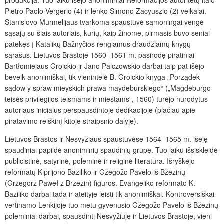
Pietro Paolo Vergerio (4) ir lenko Simono Zacyuszio (2) veikalai.
Stanislovo Murmelijaus tvarkoma spaustuvė sąmoningai vengė
sąsajų su šiais autoriais, kurių, kaip žinome, pirmasis buvo seniai
patekęs į Katalikų Bažnyčios rengiamus draudžiamų knygų
sąrašus. Lietuvos Brastoje 1560–1561 m. pasirodę piratiniai
Bartłomiejaus Groickio ir Jano Palczowskio darbai taip pat išėjo
beveik anonimiškai, tik vienintelė B. Groickio knyga „Porządek
sądow y spraw mieyskich prawa maydeburskiego“ („Magdeburgo
teisės privilegijos teismams ir miestams“, 1560) turėjo nurodytus
autoriaus inicialus perspausdintoje dedikacijoje (plačiau apie
piratavimo reiškinį kitoje straipsnio dalyje).
Lietuvos Brastos ir Nesvyžiaus spaustuvėse 1564–1565 m. išėję
spaudiniai papildė anoniminių spaudinių grupę. Tuo laiku išsiskleidė
publicistinė, satyrinė, poleminė ir religinė literatūra. Išryškėjo
reformatų Kiprijono Baziliko ir Gžegožo Pavelo iš Bžezinų
(Grzegorz Paweł z Brzezin) figūros. Evangeliko reformato K.
Baziliko darbai tada ir ateityje leisti tik anonimiškai. Kontroversiškai
vertinamo Lenkijoje tuo metu gyvenusio Gžegožo Pavelo iš Bžezinų
poleminiai darbai, spausdinti Nesvyžiuje ir Lietuvos Brastoje, vieni