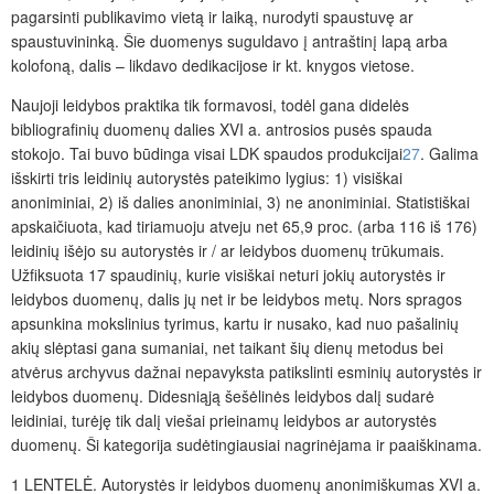
pagarsinti publikavimo vietą ir laiką, nurodyti spaustuvę ar
spaustuvininką. Šie duomenys suguldavo į antraštinį lapą arba
kolofoną, dalis – likdavo dedikacijose ir kt. knygos vietose.
Naujoji leidybos praktika tik formavosi, todėl gana didelės
bibliografinių duomenų dalies XVI a. antrosios pusės spauda
stokojo. Tai buvo būdinga visai LDK spaudos produkcijai
27
. Galima
išskirti tris leidinių autorystės pateikimo lygius: 1) visiškai
anoniminiai, 2) iš dalies anoniminiai, 3) ne anoniminiai. Statistiškai
apskaičiuota, kad tiriamuoju atveju net 65,9 proc. (arba 116 iš 176)
leidinių išėjo su autorystės ir / ar leidybos duomenų trūkumais.
Užfiksuota 17 spaudinių, kurie visiškai neturi jokių autorystės ir
leidybos duomenų, dalis jų net ir be leidybos metų. Nors spragos
apsunkina mokslinius tyrimus, kartu ir nusako, kad nuo pašalinių
akių slėptasi gana sumaniai, net taikant šių dienų metodus bei
atvėrus archyvus dažnai nepavyksta patikslinti esminių autorystės ir
leidybos duomenų. Didesniąją šešėlinės leidybos dalį sudarė
leidiniai, turėję tik dalį viešai prieinamų leidybos ar autorystės
duomenų. Ši kategorija sudėtingiausiai nagrinėjama ir paaiškinama.
1
LENTELĖ
.
Autorystės ir leidybos duomenų anonimiškumas XVI a.