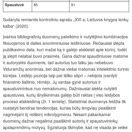
Spaustuvė
85
91
Sudaryta remiantis kontroliniu sąrašu „XVI a. Lietuvos knygos lenkų
kalba“ (2020).
Įvairios bibliografinių duomenų pateikimo ir nutylėjimo kombinacijos
fiksuojamos iš dalies anoniminiuose leidiniuose. Rečiausiai slėpta
publikavimo data, kuri mažai ką ir galėjo atskleisti apie kūrinį, todėl
ją slėpti nelabai buvo prasmės. Gana dažnai spaudiniuose matome
ir autorystės duomenis, tad autorius tuo laiku jau nebebuvo
Viduramžių anonimas, bet dažnai viešai matomas intelektinio turinio
kūrėjas. Leidėjo pozicija taip pat išliko stipri – nebijota įvardyti
finansinio šaltinio, rėmėjo. Jų vardas gynė autorius ir
spaustuvininkus nuo nemalonumų. Dažniausiai siekta nutylėti
spaustuves, kurių išryškinimas galėjo būti raktas į viso leidybos
proceso atskleidimą (žr. 1 lentelę). Statistiniai duomenys leidžia tik
nustatyti bendras tendencijas, kurias būtų lengviau paaiškinti
nagrinėjant šį reiškinį mikrolygmeniu. Nesant pakankamai
duomenų dažnai negalima paaiškinti autorių ir spaustuvininkų
apsisprendimų motyvų. Egzistuoja tikimybė, kad ne visada jie veikė