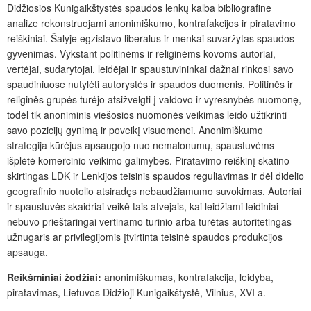
Didžiosios Kunigaikštystės spaudos lenkų kalba bibliografine
analize rekonstruojami anonimiškumo, kontrafakcijos ir piratavimo
reiškiniai. Šalyje egzistavo liberalus ir menkai suvaržytas spaudos
gyvenimas. Vykstant politinėms ir religinėms kovoms autoriai,
vertėjai, sudarytojai, leidėjai ir spaustuvininkai dažnai rinkosi savo
spaudiniuose nutylėti autorystės ir spaudos duomenis. Politinės ir
religinės grupės turėjo atsižvelgti į valdovo ir vyresnybės nuomonę,
todėl tik anoniminis viešosios nuomonės veikimas leido užtikrinti
savo pozicijų gynimą ir poveikį visuomenei. Anonimiškumo
strategija kūrėjus apsaugojo nuo nemalonumų, spaustuvėms
išplėtė komercinio veikimo galimybes. Piratavimo reiškinį skatino
skirtingas LDK ir Lenkijos teisinis spaudos reguliavimas ir dėl didelio
geografinio nuotolio atsiradęs nebaudžiamumo suvokimas. Autoriai
ir spaustuvės skaidriai veikė tais atvejais, kai leidžiami leidiniai
nebuvo prieštaringai vertinamo turinio arba turėtas autoritetingas
užnugaris ar privilegijomis įtvirtinta teisinė spaudos produkcijos
apsauga.
Reikšminiai žodžiai:
anonimiškumas, kontrafakcija, leidyba,
piratavimas, Lietuvos Didžioji Kunigaikštystė, Vilnius, XVI a.