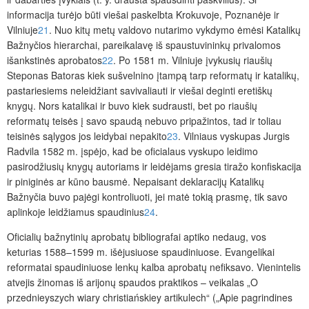
informacija turėjo būti viešai paskelbta Krokuvoje, Poznanėje ir
Vilniuje
21
. Nuo kitų metų valdovo nutarimo vykdymo ėmėsi Katalikų
Bažnyčios hierarchai, pareikalavę iš spaustuvininkų privalomos
išankstinės aprobatos
22
. Po 1581 m. Vilniuje įvykusių riaušių
Steponas Batoras kiek sušvelnino įtampą tarp reformatų ir katalikų,
pastariesiems neleidžiant savivaliauti ir viešai deginti eretiškų
knygų. Nors katalikai ir buvo kiek sudrausti, bet po riaušių
reformatų teisės į savo spaudą nebuvo pripažintos, tad ir toliau
teisinės sąlygos jos leidybai nepakito
23
. Vilniaus vyskupas Jurgis
Radvila 1582 m. įspėjo, kad be oficialaus vyskupo leidimo
pasirodžiusių knygų autoriams ir leidėjams gresia tiražo konfiskacija
ir piniginės ar kūno bausmė. Nepaisant deklaracijų Katalikų
Bažnyčia buvo pajėgi kontroliuoti, jei matė tokią prasmę, tik savo
aplinkoje leidžiamus spaudinius
24
.
Oficialių bažnytinių aprobatų bibliografai aptiko nedaug, vos
keturias 1588–1599 m. išėjusiuose spaudiniuose. Evangelikai
reformatai spaudiniuose lenkų kalba aprobatų nefiksavo. Vienintelis
atvejis žinomas iš arijonų spaudos praktikos – veikalas „O
przednieyszych wiary christiańskiey artikulech“ („Apie pagrindines