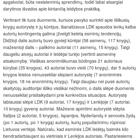
apgalvotai, būta nesisteminių sprendimų, todėl labai atsargiai
darytinos išvados apie kintančią leidybos praktiką.
Vertinant tik tuos duomenis, kuriuos pavyko surinkti apie išlikusių
knygų autorystę ir jų kūrėjus, išanalizavus LDK spaudos lenkų kalba
autorių kontingentą galima įžvelgti keletą esminių tendencijų.
Didžioji dalis autorių buvo gyvieji kūrėjai (58 asmenų, 117 knygų),
mažesnioji dalis – palikimo autoriai (11 asmenų, 15 knygų). Taigi
daugeliu atvejų autoriai ir leidėjai turėjo įvertinti asmeninę
atsakomybę. Visiškas anonimiškumas būdingas 21 autoriaus
kūrybai (35 knygos), 43 autoriai buvo vieši (70 knygų), dar 5 autorių
knygos leistos nenuosekliai slepiant autorystę (7 anoniminės
knygos, 18 ne anoniminių knygų). Taigi daugiau nei pusė autorių
skaitytojų auditorijai išliko visiškai nežinomi, o dalis slėpė duomenis
nenuosekliai prisitaikydami prie konkrečios situacijos. Autorystę
labiausiai slėpė LDK (9 autoriai, 17 knygų) ir Lenkijoje (7 autoriai,
10 knygų) gyvenę autoriai. Mažesne apimtimi autorystė slėpta
Italijos (2 autoriai, 5 knygos), Ispanijos, Nyderlandų ir senovės žydų
(po 1 autorių, po 1 knygą) autorių, kurių populiarinimu rūpinosi
Lietuvos vertėjai. Natūralu, kad esminės LDK leidėjų baimės kilo
bendradarbiaujant su vietiniais ir Lenkijos autoriais. Pastariesiems