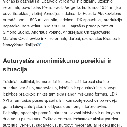
Vienas iš dažniausiai Lietuvoje verčiamų ir leidžiamų užsienio
reformatų buvo italas Pietro Paolo Vergerio, kuris nuo 1554 m. jau
buvo įtrauktas į vietinį Venecijos indeksą. D. Pociūtė-Abukevičienė
nurodė, kad į 1596 m. visuotinį indeksą LDK spaustuvių produkcija
nepateko, nors vėliau, nuo 1603 m., į sąrašus pradėjo patekti
Simono Budno, Andriaus Volano, Andrzejaus Chrząstowskio,
Marcino Czechowico ir kt. reformatų darbai, uždraustos Brastos ir
Nesvyžiaus Biblijos
26
.
Autorystės anonimiškumo poreikiai ir
situacija
Teisiniai, politiniai, komerciniai ir moraliniai interesai skatino
autorius, vertėjus, sudarytojus, leidėjus ir spaustuvininkus knygų
leidybos praktikoje rinktis tam tikras anonimiškumo formas. LDK
XVI a. antrosios pusės spauda iš inkunabulų epochos paveldėjo
gana laisvą autorystės ir leidybos duomenų interpretavimą.
Paleotipų epochoje pamažu standartizavosi leidybos ir autorystės
duomenų pateikimas. Ryškėjo poreikis leidiniuose tiksliai įvardyti
autorius, vertėjus, sudarytojus, nurodyti mecenatų ar leidėjų indėlį,