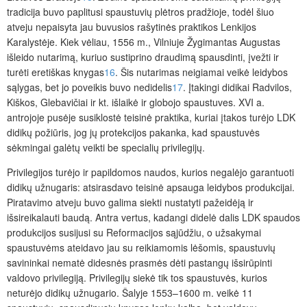
tradicija buvo paplitusi spaustuvių plėtros pradžioje, todėl šiuo
atveju nepaisyta jau buvusios rašytinės praktikos Lenkijos
Karalystėje. Kiek vėliau, 1556 m., Vilniuje Žygimantas Augustas
išleido nutarimą, kuriuo sustiprino draudimą spausdinti, įvežti ir
turėti eretiškas knygas
16
. Šis nutarimas neigiamai veikė leidybos
sąlygas, bet jo poveikis buvo nedidelis
17
. Įtakingi didikai Radvilos,
Kiškos, Glebavičiai ir kt. išlaikė ir globojo spaustuves. XVI a.
antrojoje pusėje susiklostė teisinė praktika, kuriai įtakos turėjo LDK
didikų požiūris, jog jų protekcijos pakanka, kad spaustuvės
sėkmingai galėtų veikti be specialių privilegijų.
Privilegijos turėjo ir papildomos naudos, kurios negalėjo garantuoti
didikų užnugaris: atsirasdavo teisinė apsauga leidybos produkcijai.
Piratavimo atveju buvo galima siekti nustatyti pažeidėją ir
išsireikalauti baudą. Antra vertus, kadangi didelė dalis LDK spaudos
produkcijos susijusi su Reformacijos sąjūdžiu, o užsakymai
spaustuvėms ateidavo jau su reikiamomis lėšomis, spaustuvių
savininkai nematė didesnės prasmės dėti pastangų išsirūpinti
valdovo privilegiją. Privilegijų siekė tik tos spaustuvės, kurios
neturėjo didikų užnugario. Šalyje 1553–1600 m. veikė 11