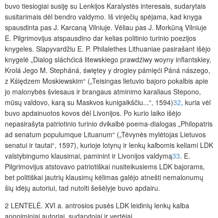
buvo tiesiogiai susiję su Lenkijos Karalystės interesais, sudarytais
susitarimais dėl bendro valdymo. Iš vinječių spėjama, kad knyga
spausdinta pas J. Karcaną Vilniuje. Vėliau pas J. Morkūną Vilniuje
E. Pilgrimovijus atspausdino dar kelias politinio turinio poezijos
knygeles. Slapyvardžiu E. P. Philalethes Lithuaniae pasirašant išėjo
knygelė „Dialog sláchćicá litewskiego prawdźiwy woyny inflantskiey,
Krolá Jego M. Stepháná, świętey y drogiey pámięći Páná nászego,
z Kśiędzem Moskiewskim“ („Teisingas lietuvio bajoro pokalbis apie
jo malonybės šviesaus ir brangaus atminimo karaliaus Stepono,
mūsų valdovo, karą su Maskvos kunigaikščiu...“, 1594)
32
, kuria vėl
buvo apdainuotos kovos dėl Livonijos. Po kurio laiko išėjo
nepasirašyta patriotinio turinio dvikalbė poema-dialogas „Philopatris
ad senatum populumque Lituanum“ („Tėvynės mylėtojas Lietuvos
senatui ir tautai“, 1597), kurioje lotynų ir lenkų kalbomis keliami LDK
valstybingumo klausimai, paminint ir Livonijos valdymą
33
. E.
Pilgrimovijus atstovavo patriotiškai nusiteikusiems LDK bajorams,
bet politiškai jautrių klausimų kėlimas galėjo atnešti nemalonumų
šių idėjų autoriui, tad nutolti šešėlyje buvo apdairu.
2
LENTELĖ
.
XVI a. antrosios pusės LDK leidinių lenkų kalba
anoniminiai autoriai, sudarytojai ir vertėjai