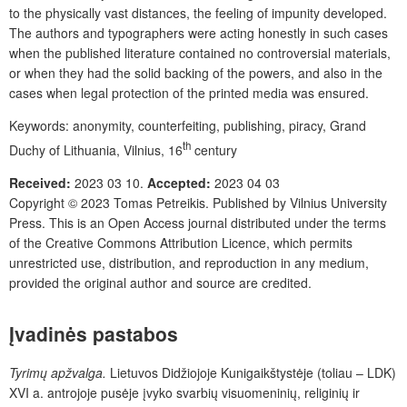
to the physically vast distances, the feeling of impunity developed.
The authors and typographers were acting honestly in such cases
when the published literature contained no controversial materials,
or when they had the solid backing of the powers, and also in the
cases when legal protection of the printed media was ensured.
Keywords:
anonymity, counterfeiting, publishing, piracy, Grand
th
Duchy of Lithuania, Vilnius, 16
century
Received:
2023 03 10
.
Accepted:
2023 04 03
Copyright © 2023
Tomas Petreikis
. Published by
Vilnius University
Press
. This is an Open Access journal distributed under the terms
of the
Creative Commons Attribution Licence
, which permits
unrestricted use, distribution, and reproduction in any medium,
provided the original author and source are credited.
Įvadinės pastabos
Tyrimų apžvalga.
Lietuvos Didžiojoje Kunigaikštystėje (toliau – LDK)
XVI a. antrojoje pusėje įvyko svarbių visuomeninių, religinių ir