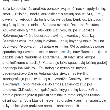
Šalia kompleksinės analizės perspektyvų minėtinas knygotyrininkų,
istorikų ir filologų indėlis, atskleidžiantis atskirų spaustuvių, kūrėjų
gyvenimo, veiklos ir darbų istoriją, ryšius tarp Lenkijos, Lietuvos ir
kitų šalių kūrėjų ir leidėjų. Šia tema svarbūs Dainoros Pociūtės-
Abukevičienės tyrimai, atskleidę Lietuvos, Italijos ir Lenkijos
Reformacijos kūrėjų bendradarbiavimą, akcentavę Katalikų
Bažnyčios cenzūros įtaką leidybai
4
. Lenkų knygotyrininkė Paulina
Buchwald-Pelcowa pirmoji aptarė esminius XVI a. antrosios pusės
spaudos reguliavimo teisinius aspektus
5
. Ją lietuviškomis realijomis
papildė Daiva Narbutienė aptardama LDK lotyniškos knygos
anonimiškumo situaciją
6
. Pastaruoju laiku spaustuvių teisinę padėtį
nagrinėjo Ina Kažuro
7
. Tekstologinio tyrimo galimybes
pademonstravo Darius Antanavičius siekdamas įvertinti
istoriografijoje jau
į
s
itvirtinusį slapyvardžio Cnotliwy Litwin tradicinį
aiškinimą
8
. Tomo Petreikio ir Jolantos Dapkievicz studijoje
„Lietuvos Didžiosios Kunigaikštystės knyga lenkų kalba XVI a.
antroje pusėje“ (2020) paliesti esminiai to meto leidybos raidos
dėsningumai. Sutelktas dėmesys į autorystės klausimą, spaustuvių
taikytas leidybos praktikas neaplenkiant anonimiškumo,