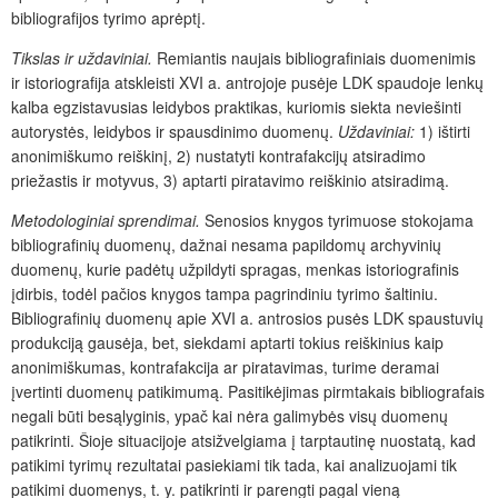
bibliografijos tyrimo aprėptį.
Tikslas ir uždaviniai
.
Remiantis naujais bibliografiniais duomenimis
ir istoriografija atskleisti XVI a. antrojoje pusėje LDK spaudoje lenkų
kalba egzistavusias leidybos praktikas, kuriomis siekta neviešinti
autorystės, leidybos ir spausdinimo duomenų.
Uždaviniai:
1) ištirti
anonimiškumo reiškinį, 2) nustatyti kontrafakcijų atsiradimo
priežastis ir motyvus, 3) aptarti piratavimo reiškinio atsiradimą.
Metodologiniai sprendimai
.
Senosios knygos tyrimuose stokojama
bibliografinių duomenų, dažnai nesama papildomų archyvinių
duomenų, kurie padėtų užpildyti spragas, menkas istoriografinis
įdirbis, todėl pačios knygos tampa pagrindiniu tyrimo šaltiniu.
Bibliografinių duomenų apie XVI a. antrosios pusės LDK spaustuvių
produkciją gausėja, bet, siekdami aptarti tokius reiškinius kaip
anonimiškumas, kontrafakcija ar piratavimas, turime deramai
įvertinti duomenų patikimumą. Pasitikėjimas pirmtakais bibliografais
negali būti besąlyginis, ypač kai nėra galimybės visų duomenų
patikrinti. Šioje situacijoje atsižvelgiama į tarptautinę nuostatą, kad
patikimi tyrimų rezultatai pasiekiami tik tada, kai analizuojami tik
patikimi duomenys, t. y. patikrinti ir parengti pagal vieną