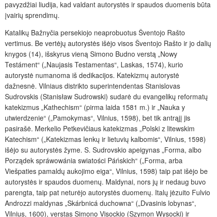
pavyzdžiai liudija, kad valdant autorystės ir spaudos duomenis būta
įvairių sprendimų.
Katalikų Bažnyčia persekiojo neaprobuotus Šventojo Rašto
vertimus. Be vertėjų autorystės išėjo visos Šventojo Rašto ir jo dalių
knygos (14), išskyrus vieną Simono Budno verstą „Nowy
Testáment“ („Naujasis Testamentas“, Laskas, 1574), kurio
autorystė numanoma iš dedikacijos. Katekizmų autorystė
dažnesnė. Vilniaus distrikto superintendentas Stanislovas
Sudrovskis (Stanisław Sudrowski) sudarė du evangelikų reformatų
katekizmus „Kathechism“ (pirma laida 1581 m.) ir „Nauka y
utwierdzenie“ („Pamokymas“, Vilnius, 1598), bet tik antrąjį jis
pasirašė. Merkelio Petkevičiaus katekizmas „Polski z litewskim
Katechism“ („Katekizmas lenkų ir lietuvių kalbomis“, Vilnius, 1598)
išėjo su autorystės žyme. S. Sudrovskio apeigynas „Forma, albo
Porządek spráwowánia swiatości Páńskich“ („Forma, arba
Viešpaties pamaldų aukojimo eiga“, Vilnius, 1598) taip pat išėjo be
autorystės ir spaudos duomenų. Maldynai, nors jų ir nedaug buvo
parengta, taip pat neturėjo autorystės duomenų. Italų jėzuito Fulvio
Androzzi maldynas „Skárbnicá duchowna“ („Dvasinis lobynas“,
Vilnius, 1600), verstas Simono Visockio (Szymon Wysocki) ir