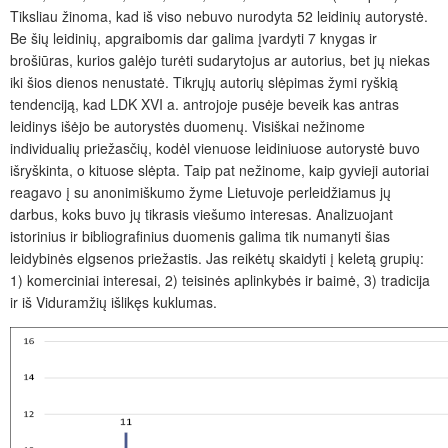
Tiksliau žinoma, kad iš viso nebuvo nurodyta 52 leidinių autorystė.
Be šių leidinių, apgraibomis dar galima įvardyti 7 knygas ir
brošiūras, kurios galėjo turėti sudarytojus ar autorius, bet jų niekas
iki šios dienos nenustatė. Tikrųjų autorių slėpimas žymi ryškią
tendenciją, kad LDK XVI a. antrojoje pusėje beveik kas antras
leidinys išėjo be autorystės duomenų. Visiškai nežinome
individualių priežasčių, kodėl vienuose leidiniuose autorystė buvo
išryškinta, o kituose slėpta. Taip pat nežinome, kaip gyvieji autoriai
reagavo į su anonimiškumo žyme Lietuvoje perleidžiamus jų
darbus, koks buvo jų tikrasis viešumo interesas. Analizuojant
istorinius ir bibliografinius duomenis galima tik numanyti šias
leidybinės elgsenos priežastis. Jas reikėtų skaidyti į keletą grupių:
1) komerciniai interesai, 2) teisinės aplinkybės ir baimė, 3) tradicija
ir iš Viduramžių išlikęs kuklumas.