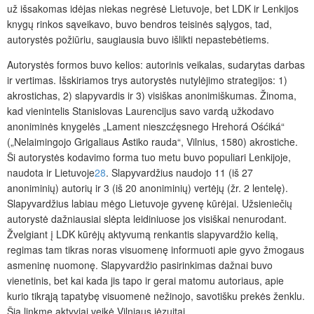
už išsakomas idėjas niekas negrėsė Lietuvoje, bet LDK ir Lenkijos
knygų rinkos sąveikavo, buvo bendros teisinės sąlygos, tad,
autorystės požiūriu, saugiausia buvo išlikti nepastebėtiems.
Autorystės formos buvo kelios: autorinis veikalas, sudarytas darbas
ir vertimas. Išskiriamos trys autorystės nutylėjimo strategijos: 1)
akrostichas, 2) slapyvardis ir 3) visiškas anonimiškumas. Žinoma,
kad vienintelis Stanislovas Laurencijus savo vardą užkodavo
anoniminės knygelės „Lament nieszcźęsnego Hrehorá Ośćiká“
(„Nelaimingojo Grigaliaus Astiko rauda“, Vilnius, 1580) akrostiche.
Ši autorystės kodavimo forma tuo metu buvo populiari Lenkijoje,
naudota ir Lietuvoje
28
. Slapyvardžius naudojo 11 (iš 27
anoniminių) autorių ir 3 (iš 20 anoniminių) vertėjų (žr. 2 lentelę).
Slapyvardžius labiau mėgo Lietuvoje gyvenę kūrėjai. Užsieniečių
autorystė dažniausiai slėpta leidiniuose jos visiškai nenurodant.
Žvelgiant į LDK kūrėjų aktyvumą renkantis slapyvardžio kelią,
regimas tam tikras noras visuomenę informuoti apie gyvo žmogaus
asmeninę nuomonę. Slapyvardžio pasirinkimas dažnai buvo
vienetinis, bet kai kada jis tapo ir gerai matomu autoriaus, apie
kurio tikrąją tapatybę visuomenė nežinojo, savotišku prekės ženklu.
Šia linkme aktyviai veikė Vilniaus jėzuitai.