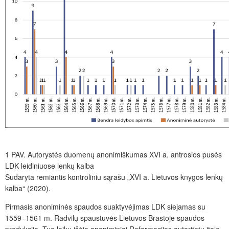
1 PAV.
Autorystės duomenų anonimiškumas XVI a. antrosios pusės
LDK leidiniuose lenkų kalba
Sudaryta remiantis kontroliniu sąrašu „XVI a. Lietuvos knygos lenkų
kalba“ (2020).
Pirmasis anoniminės spaudos suaktyvėjimas LDK siejamas su
1559–1561 m. Radvilų spaustuvės Lietuvos Brastoje spaudos
produkcija. Tuo laiku išėjo anoniminiai Reformacijos autoritetų italo