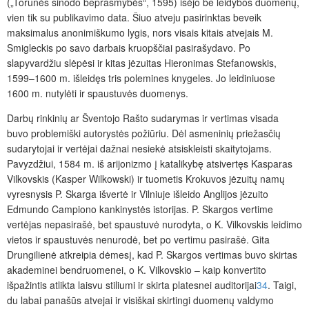
(„Torunės sinodo beprasmybės“, 1595) išėjo be leidybos duomenų,
vien tik su publikavimo data. Šiuo atveju pasirinktas beveik
maksimalus anonimiškumo lygis, nors visais kitais atvejais M.
Smigleckis po savo darbais kruopščiai pasirašydavo. Po
slapyvardžiu slėpėsi ir kitas jėzuitas Hieronimas Stefanowskis,
1599–1600 m. išleidęs tris polemines knygeles. Jo leidiniuose
1600 m. nutylėti ir spaustuvės duomenys.
Darbų rinkinių ar Šventojo Rašto sudarymas ir vertimas visada
buvo problemiški autorystės požiūriu. Dėl asmeninių priežasčių
sudarytojai ir vertėjai dažnai nesiekė atsiskleisti skaitytojams.
Pavyzdžiui, 1584 m. iš arijonizmo į katalikybę atsivertęs Kasparas
Vilkovskis (Kasper Wilkowski) ir tuometis Krokuvos jėzuitų namų
vyresnysis P. Skarga išvertė ir Vilniuje išleido Anglijos jėzuito
Edmundo Campiono kankinystės istorijas. P. Skargos vertime
vertėjas nepasirašė, bet spaustuvė nurodyta, o K. Vilkovskis leidimo
vietos ir spaustuvės nenurodė, bet po vertimu pasirašė. Gita
Drungilienė atkreipia dėmesį, kad P. Skargos vertimas buvo skirtas
akademinei bendruomenei, o K. Vilkovskio – kaip konvertito
išpažintis atlikta laisvu stiliumi ir skirta platesnei auditorijai
34
. Taigi,
du labai panašūs atvejai ir visiškai skirtingi duomenų valdymo