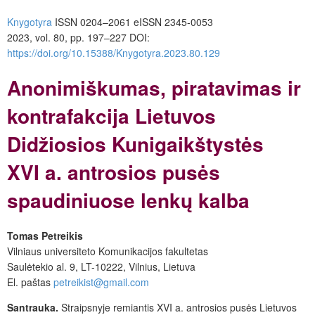
Knygotyra
ISSN 0204–2061
e
ISSN 2345-0053
2023, vol. 80, pp. 197–227
DOI:
https://doi.org/10.15388/Knygotyra.2023.80.129
Anonimiškumas, piratavimas ir
kontrafakcija Lietuvos
Didžiosios Kunigaikštystės
XVI a. antrosios pusės
spaudiniuose lenkų kalba
Tomas Petreikis
Vilniaus universiteto Komunikacijos fakultetas
Saulėtekio al. 9, LT-10222, Vilnius, Lietuva
El. paštas
petreikist@gmail.com
Santrauka.
Straipsnyje remiantis XVI a. antrosios pusės Lietuvos