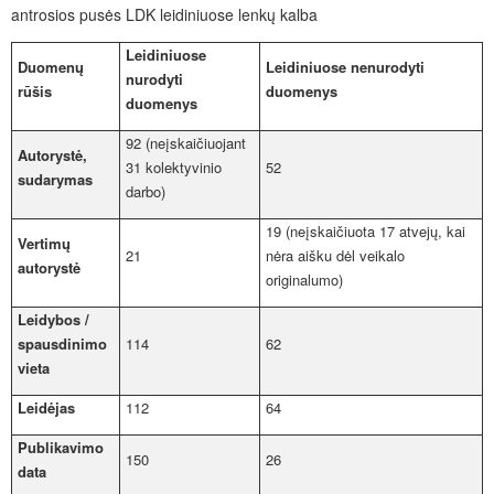
antrosios pusės LDK leidiniuose lenkų kalba
Leidiniuose
Duomenų
Leidiniuose nenurodyti
nurodyti
rūšis
duomenys
duomenys
92 (neįskaičiuojant
Autorystė,
31 kolektyvinio
52
sudarymas
darbo)
19 (neįskaičiuota 17 atvejų, kai
Vertimų
21
nėra aišku dėl veikalo
autorystė
originalumo)
Leidybos /
spausdinimo
114
62
vieta
Leidėjas
112
64
Publikavimo
150
26
data