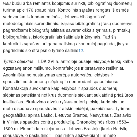
visu
būdu arba remiantis kopijomis surinktų bibliografinių duomenų
turima apie 176 spaudinius. Kontrolinis sąrašas rengtas iš esmės
vadovaujantis fundamentinės „Lietuvos bibliografijos“
metodologiniais sprendimais. Sąrašo bibliografinių įrašų duomenys
pagrindžiami bibliografų atliktais savarankiškais tyrimais, pirmtakų
bibliografiniais, istoriografiniais šaltiniais ir žinynais. Tad šis
kontrolinis sąrašas turi gana patikimą akademinį pagrindą, jis yra
pagrindinis šio straipsnio tyrimo šaltinis
12
.
Tyrimo objektas
– LDK XVI a. antrojoje pusėje leidyboje lenkų kalba
egzistavę anonimiškumo, kontrafakcijos ir piratavimo reiškiniai.
Anonimiškumo nustatymas aprėps autorystės, leidybos ir
spausdinimo duomenų slėpimą jų nenurodant spaudiniuose.
Kontrafakcija suvokiama kaip leidybos ir spaudos duomenų
slėpimas pateikiant netikrus duomenis siekiant suklaidinti priežiūros
institucijas. Piratavimo atveju ryškus autorių teisių, kuriomis tuo
metu disponavo spaustuvės ir atskiri leidėjai, pažeidimas. Tyrimas
geografiškai apima Lasko, Lietuvos Brastos, Nesvyžiaus, Zaslavlio
ir Vilniaus spaudos centrų produkciją. Chronologinės ribos 1553–
1600 m. Pirmoji data siejama su Lietuvos Brastoje įkurta Radvilų
spaustuve, o paskutinioji – pasirinkta atsižvelgiant į minėto