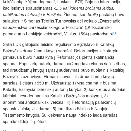
krikščionių tikėjimo dogmas“, Laskas, 1576) išėjo su informacija,
kad leidinys spausdinamas
<...> kai kuriems broliams leidus,
publikuotas Lietuvoje ir Rusijoje
. Žinoma, kad
brolių
pastabų buvo
sulaukęs ir Simonas Teofilis Turnowskis dėl veikalo „Zwierciadlo
nabozenstwa chrzescianskiego w Polszcze“ („Krikščioniško
pamaldumo Lenkijoje veidrodis“, Vilnius, 1594) pasirodymo
25
.
Šalia LDK galiojusio teisinio reguliavimo egzistavo ir Katalikų
Bažnyčios draudžiamų knygų sąrašai. Reformacijos laikotarpiu
pirmiausia buvo nusitaikyta į Reformacijos plėtrą skatinančią
spaudą. Populiarių autorių darbai peržengdavo vienos šalies ribas,
tad draudžiamų knygų sąrašų sudarymas buvo nuolatinis Katalikų
Bažnyčios uždavinys. Pirmasis suvestinis draudžiamų knygų
sąrašas išleistas 1559 m. Uždrausta: 1) visa esama ir būsima
Katalikų Bažnyčiai priešiškų autorių kūryba, 2) konkretūs autoriniai
kūriniai, nesuderinami su Katalikų Bažnyčios mokymu, 3)
anoniminiai antikatalikiški veikalai, 4) Reformaciją palaikančių
spaustuvininkų visi darbai, 5) tam tikros Biblijos ir Naujojo
Testamento knygos. Su kiekviena nauja indekso laida sąrašas
sparčiai didėjo ir plėtėsi.