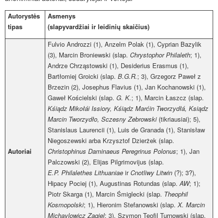
Autorystės
Asmenys
tipas
(slapyvardžiai ir leidinių skaičius)
Fulvio Androzzi (1), Anzelm Polak (1), Cyprian Bazylik
(3), Marcin Broniewski (slap.
Chrystophor Philaleth
; 1),
Andrze Chrząstowski (1), Desiderius Erasmus (1),
Bartłomiej Groicki (slap.
B.G.R.
; 3), Grzegorz Paweł z
Brzezin (2), Josephus Flavius (1), Jan Kochanowski (1),
Gaweł Kościelski (slap.
G. K.
; 1), Marcin Łaszcz (slap.
Kśiądz Mikołái Issiory, Kśiądz Marćin Tworzydłá, Ksiądz
Marcin Tworzydło, Sczesny Zebrowski
(tikriausiai); 5),
Stanislaus Laurencii (1), Luis de Granada (1), Stanisław
Niegoszewski arba Krzysztof Dzierżek (slap.
Autoriai
Christophinus Daminaeus Peregrinus Polonus
; 1), Jan
Palczowski
(2), Elijas Pilgrimovijus (slap.
E.P. Philalethes Lithuaniae
ir
Cnotliwy Litwin
(?); 3?),
Hipacy Pociej (1), Augustinas Rotundas (slap.
AW
; 1);
Piotr Skarga (1), Marcin Śmiglecki (slap.
Theophil
Kosmopolski
; 1), Hieronim Stefanowski (slap.
X. Marcin
Michaylowicz Zagiel
; 3), Szymon Teofil Turnowski (slap.