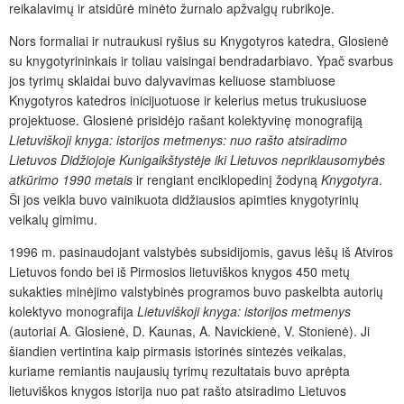
reikalavimų ir atsidūrė minėto žurnalo apžvalgų rubrikoje.
Nors formaliai ir nutraukusi ryšius su Knygotyros katedra, Glosienė
su knygotyrininkais ir toliau vaisingai bendradarbiavo. Ypač svarbus
jos tyrimų sklaidai buvo dalyvavimas keliuose stambiuose
Knygotyros katedros inicijuotuose ir kelerius metus trukusiuose
projektuose. Glosienė prisidėjo rašant kolektyvinę monografiją
Lietuviškoji knyga: istorijos metmenys: nuo rašto atsiradimo
Lietuvos Didžiojoje Kunigaikštystėje iki Lietuvos nepriklausomybės
atkūrimo 1990 metais
ir rengiant enciklopedinį žodyną
Knygotyra
.
Ši jos veikla buvo vainikuota didžiausios apimties knygotyrinių
veikalų gimimu.
1996 m. pasinaudojant valstybės subsidijomis, gavus lėšų iš Atviros
Lietuvos fondo bei iš Pirmosios lietuviškos knygos 450 metų
sukakties minėjimo valstybinės programos buvo paskelbta autorių
kolektyvo monografija
Lietuviškoji knyga: istorijos metmenys
(autoriai A. Glosienė, D. Kaunas, A. Navickienė, V. Stonienė). Ji
šiandien vertintina kaip pirmasis istorinės sintezės veikalas,
kuriame remiantis naujausių tyrimų rezultatais buvo aprėpta
lietuviškos knygos istorija nuo pat rašto atsiradimo Lietuvos