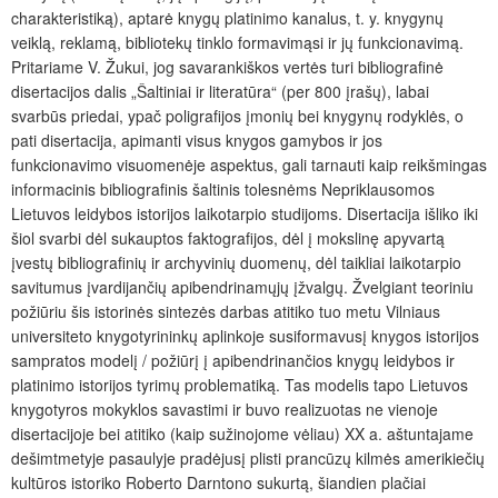
charakteristiką), aptarė knygų platinimo kanalus, t. y. knygynų
veiklą, reklamą, bibliotekų tinklo formavimąsi ir jų funkcionavimą.
Pritariame V. Žukui, jog savarankiškos vertės turi bibliografinė
disertacijos dalis „Šaltiniai ir litera
tūra“ (per 800 įrašų), labai
svarbūs priedai, ypač poligrafijos įmonių bei knygynų rodyklės, o
pati disertacija, apimanti visus knygos gamybos ir jos
funkcionavimo visuomenėje aspektus, gali tarnauti kaip reikšmingas
informacinis bibliografinis šaltinis tolesnėms Nepriklausomos
Lietuvos leidybos istorijos laikotarpio studijoms. Disertacija išliko iki
šiol svarbi dėl sukauptos faktografijos, dėl į mokslinę apyvartą
įvestų bibliografinių ir archyvinių duomenų, dėl taikliai laikotarpio
savitumus įvardijančių apibendrinamųjų įžvalgų. Žvelgiant teoriniu
požiūriu šis istorinės sintezės darbas atitiko tuo metu Vilniaus
universiteto knygotyrininkų aplinkoje susiformavusį knygos istorijos
sampratos modelį / požiūrį į apibendrinančios knygų leidybos ir
platinimo istorijos tyrimų problematiką. Tas modelis tapo Lietuvos
knygotyros mokyklos savastimi ir buvo realizuotas ne vienoje
disertacijoje bei atitiko (kaip sužinojome vėliau) XX a. aštuntajame
dešimtmetyje pasaulyje pradėjusį plisti prancūzų kilmės amerikiečių
kultūros istoriko Roberto Darntono sukurtą, šiandien plačiai