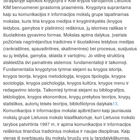
Straipsnyje sąvokos
knygotyra
ir
KIM kryptis
vartojamos Lietuvos
KIM ben­ruomenei įprastomis prasmėmis. Knygotyra suprantama
kaip su komunikacijos ir informacijos mokslų grupe tapatinamas
mokslas, kuris tiria knygos medijos ir knygininkystės (knygos
leidybos, gamybos ir platinimo) reiškinius, jų istorines raiškas ir
šiuolaikines gyvavimo formas. Mokslas apima dalykus, įvairiais
požiūriais nagrinėjančius tradicines ir šiuolaikines leidybos medijas
(rankraštines, spausdintines, skaitmenines) bei procesus, susijusius
su jų leidyba, gamyba, sklaida ir vartojimu. Jo vidinę struktūrą
atskleidžia dvi pamatinės sistemos: fundamentalioji ir taikomoji.
Fundamentalūs knygotyros tyrimai siejami su knygos istorija,
knygos teorija, knygos metodologija, knygos tipologija, knygos
sociologija, knygos psichologija, knygos kultūra, knygos menu ir
redagavimo istorija. Taikomieji tyrimai siejami su bibliografijos,
lektologijos, knygos ekonomikos, knygų prekybos teorijos, knygų
statistikos, autorių teisės teorijos, bibliofilotyros dalykais
13
.
Komunikacijos ir informacijos mokslai apibrėžiami kaip jauniausia
mokslų grupė Lietuvos mokslo klasifikatoriuje, kuri Lietuvos mokslo
tarybos patvirtinta 1997 m. ir apima komunikacijos ir informacijos
reiškinius tiriančius tradicinius mokslus ir naujas disciplinas. Kaip
vienas iš svarbiausių šių mokslų bruožų yra jų tarpdalykiškumas,