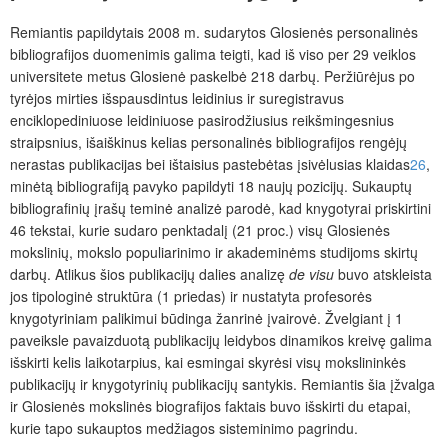
Remiantis papildytais 2008 m. sudarytos Glosienės personalinės
bibliografijos duomenimis galima teigti, kad iš viso per 29 veiklos
universitete metus Glosienė paskelbė 218 darbų. Peržiūrėjus po
tyrėjos mirties išspausdintus leidinius ir suregistravus
enciklopediniuose leidiniuose pasirodžiusius reikšmingesnius
straipsnius, išaiškinus kelias personalinės bibliografijos rengėjų
nerastas publikacijas bei ištaisius pastebėtas įsivėlusias klaidas
26
,
minėtą bibliografiją pavyko papildyti 18 naujų pozicijų. Sukauptų
bibliografinių įrašų
teminė analizė parodė, kad knygotyrai priskirtini
46 tekstai, kurie sudaro penktadalį (21 proc.) visų Glosienės
mokslinių, mokslo populiarinimo ir akademinėms studijoms skirtų
darbų. Atlikus šios publikacijų dalies analizę
de visu
buvo atskleista
jos tipologinė struktūra (1 priedas) ir nustatyta profesorės
knygotyriniam palikimui būdinga žanrinė įvairovė. Žvelgiant į 1
paveiksle pavaizduotą publikacijų leidybos dinamikos kreivę galima
išskirti kelis laikotarpius, kai esmingai skyrėsi visų mokslininkės
publikacijų ir knygotyrinių publikacijų santykis. Remiantis šia įžvalga
ir Glosienės mokslinės biografijos faktais buvo išskirti du etapai,
kurie tapo sukauptos medžiagos sisteminimo pagrindu.