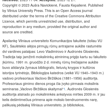
Copyright © 2023
Aušra Navickienė, Fausta Kepalienė
. Published
by
Vilnius University Press
. This is an Open Access journal
distributed under the terms of the
Creative Commons Attribution
Licence
, which permits unrestricted use, distribution, and
reproduction in any medium, provided the original author and
source are credited.
Apsilankę Vilniaus universiteto Komunikacijos fakultete (toliau VU
KF), Saulėtekio alėjos pirmųjų rūmų antrajame aukšte rastumėte
dvi vardines patalpas: Levo Vladimirovo ir Audronės Glosienės.
Tradicija taip įamžinti mokslininkų atminimą prigijo kartu su fakulteto
įkūrimu. 1991 m. gruodžio 2 d. minėtų rūmų trečiajame aukšte
buvo atidaryta žymaus bibliografo, lietuvių knygos ir kultūros
istorijos tyrinėtojo, Bibliologijos katedros (veikė VU 1940‒1943 m.)
vadovo profesoriaus Vaclovo Biržiškos (1881‒1956) auditorija.
Profesoriaus gimimo dienos proga čia įvyko pirmasis mokslinis
seminaras „Vaclovo Biržiškos skaitymai“
1
. Audronės Glosienės
auditorija atsirado po mokslininkės ankstyvos mirties 2009 m. ir jau
kelis dešimtmečius primena apie mokslo bendruomenės narę,
palikusią pėdsaką Vilniaus universiteto, jo bibliotekos,