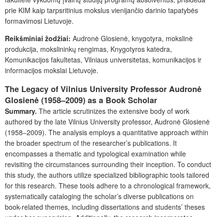
prie KIM kaip tarpsritinius mokslus vienijančio darinio tapatybės
formavimosi Lietuvoje.
Reikšminiai žodžiai:
Audronė Glosienė, knygotyra, mokslinė
produkcija, mokslininkų rengimas, Knygotyros katedra,
Komunikacijos fakultetas, Vilniaus universitetas, komunikacijos ir
informacijos mokslai Lietuvoje.
The Legacy of Vilnius University Professor Audronė
Glosienė (1958–2009) as a Book Scholar
Summary.
The article scrutinizes the extensive body of work
authored by the late Vilnius University professor, Audronė Glosienė
(1958‒2009). The analysis employs a quantitative approach within
the broader spectrum of the researcher’s publications. It
encompasses a thematic and typological examination while
revisiting the circumstances surrounding their inception. To conduct
this study, the authors utilize specialized bibliographic tools tailored
for this research. These tools adhere to a chronological framework,
systematically cataloging the scholar’s diverse publications on
book-related themes, including dissertations and students’ theses