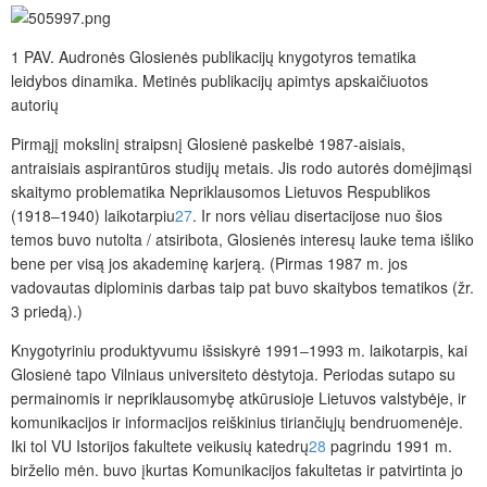
1 PAV.
Audronės Glosienės publikacijų knygotyros tematika
leidybos dinamika. Metinės publikacijų apimtys apskaičiuotos
autorių
Pirmąjį mokslinį straipsnį Glosienė paskelbė 1987-aisiais,
antraisiais aspirantūros studijų metais. Jis rodo autorės domėjimąsi
skaitymo problematika Nepriklausomos Lietuvos Respublikos
(1918‒1940) laikotarpiu
27
. Ir nors vėliau disertacijose nuo šios
temos buvo nutolta / atsiribota, Glosienės interesų lauke tema išliko
bene per visą jos akademinę karjerą. (Pirmas 1987 m. jos
vadovautas diplominis darbas taip pat buvo skaitybos tematikos (žr.
3 priedą).)
Knygotyriniu produktyvumu išsiskyrė 1991‒1993 m. laikotarpis, kai
Glosienė tapo Vilniaus universiteto dėstytoja. Periodas sutapo su
permainomis ir nepriklausomybę atkūrusioje Lietuvos valstybėje, ir
komunikacijos ir informacijos reiškinius tiriančiųjų bendruomenėje.
Iki tol VU Istorijos fakultete veikusių katedrų
28
pagrindu 1991 m.
birželio mėn. buvo įkurtas Komunikacijos fakultetas ir patvirtinta jo