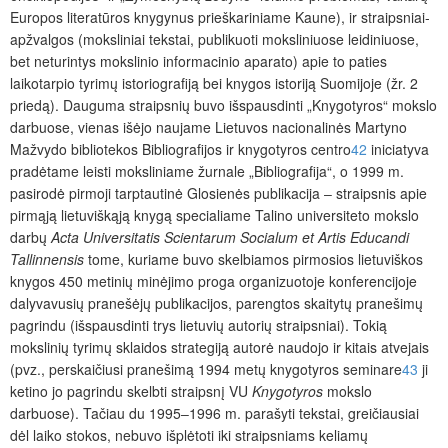
Europos literatūros knygynus prieškariniame Kaune), ir straipsniai-
apžvalgos (moksliniai tekstai, publikuoti moksliniuose leidiniuose,
bet neturintys mokslinio informacinio aparato) apie to paties
laikotarpio tyrimų istoriografiją bei knygos istoriją Suomijoje (žr. 2
priedą). Dauguma straipsnių buvo išspausdinti „Knygotyros“ mokslo
darbuose, vienas išėjo naujame Lietuvos nacionalinės Martyno
Mažvydo bibliotekos Bibliografijos ir knygotyros centro
42
iniciatyva
pradėtame leisti moksliniame žurnale „Bibliografija“, o 1999 m.
pasirodė pirmoji tarptautinė Glosienės publikacija ‒ straipsnis apie
pirmąją lietuviškąją knygą specialiame Talino universiteto mokslo
darbų
Acta Universitatis Scientarum Socialum et Artis Educandi
Tallinnensis
tome, kuriame buvo skelbiamos pirmosios lietuviškos
knygos 450 metinių minėjimo proga organizuotoje konferencijoje
dalyvavusių pranešėjų publikacijos, parengtos skaitytų pranešimų
pagrindu (išspausdinti trys lietuvių autorių straipsniai). Tokią
mokslinių tyrimų sklaidos strategiją autorė naudojo ir kitais atvejais
(pvz., perskaičiusi pranešimą 1994 metų knygotyros seminare
43
ji
ketino jo pagrindu skelbti straipsnį VU
Knygotyros
mokslo
darbuose). Tačiau du 1995‒1996 m. parašyti tekstai, greičiausiai
dėl laiko stokos, nebuvo išplėtoti iki straipsniams keliamų