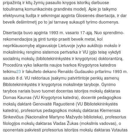
pripažintą ir kitų žymių pasaulio knygos istorikų darbuose
tobulinamą komunikacinės grandinės modelį. Apie jo taikymo
efektyvumą liudija ir sėkmingai apginta Glosienės disertacija, ir dar
beveik dešimtmetį po to jai tarnavę sukaupti tyrimo duomenys.
Disertacija buvo apginta 1993 m. vasario 17-ąją. Nuo sprendimo-
rekomendacijos ją ginti turėjo praeiti beveik metai, kol
nepriklausomybę atgavusioje Lietuvoje įvyko aukštojo mokslo ir
mokslininkų rengimo sistemos pertvarka ir VU įgijo teisę vykdyti
socialinių mokslų (bibliotekininkystės ir knygotyros) doktorantūrą.
Procedūra vyko laikantis naujos tvarkos Knygotyros katedros
teikimu
23
ir fakulteto dekano Renaldo Gudausko pritarimu 1993 m.
sausio 8 d. VU rektoriaus įsakymu patvirtintoje penkių asmenų
Bibliotekininkystės ir knygotyros mokslinėje taryboje. Gynimo
tarybos nariais buvo tuomet docentas istorijos mokslų daktaras
Domas Kaunas (VU Knygotyros katedra), docentė pedagogikos
mokslų daktarė Genovaitė Raguotienė (VU Bibliotekininkystės
katedra), profesorius pedagogikos mokslų daktaras Klemensas
Sinkevičius (Nacionalinė Martyno Mažvydo biblioteka), profesorius
filologijos mokslų daktaras Vladas Žukas (mokslinis vadovas), o
oponentais pakviesti profesorius istorijos mokslų daktaras Vytautas