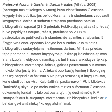
Profesorė Audronė Glosienė. Darbai ir datos
(Vilnius, 2008)
(parengta minint kolegės 50-metį) buvo identifikuotos Glosienės
knygotyrinės publikacijos bei doktorantams ir studentams vadovauti
knygotyriniai darbai ir sudaryti straipsnio prieduose pateikti
bibliografiniai sąrašai (2 ir 3 priedai). Publikacijų sąrašas (2 priedas)
buvo papildytas naujais įrašais, įtraukiant po 2008 m.
pasirodžiusias publikacijas ir stambesnės apimties straipsnius iš
Knygotyros
enciklopedinio žodyno bei suradus kelis minėtos
bibliografijos sudarytojams nežinomus darbus. Minėtas priedas
tapo priemone nustatant knygotyros publikacijų kiekybines apimtis
ir analizuojant leidybos dinamiką. Jis turi ir savarankišką vertę kaip
bibliografinės informacijos šaltinis, galintis pasitarnauti būsimiems
mokslo istorijos tyrėjams. Atliekant publikacijų teminę ir tipologinę
analizę pagrindiniai šaltiniai buvo patys straipsnių ir knygų tekstai,
kurie studijuoti
de visu
. Kaip šaltiniai pasitarnavo ir VU bibliotekos
Rankraščių skyriuje po mokslininkės mirties suformuoti Glosienės
dokumentų fondai
11
, taip pat pastarųjų trijų dešimtmečių KIM
istorijos faktus fiksuojantys informaciniai ir bibliografiniai leidiniai
12
bei dar gyvi amžininkų / kolegų atsiminimai.