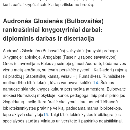
kuris pačiai krypčiai suteikia tapsritiškumo bruožų.
Audronės Glosienės (Bulbovaitės)
rankraštiniai knygotyriniai darbai:
diplominis darbas ir disertacija
Audronės Glosienės (Bulbovaitės) vaikystė ir jaunystė prabėgo
„knyginėje“ aplinkoje. Ariogaloje (Raseinių rajono savivaldybė)
Onos ir Lavrentijaus Bulbovų šeimoje gimusi Audronė, būdama vos
vienų metų amžiaus, su tėvais persikėlė gyventi į Kaišiadorių rajoną
(iš pradžių į Stabintiškių kaimą, vėliau ‒ į Rumšiškes). Rumšiškėse
motina dirbo bibliotekoje, tėvas vadovavo kolūkiui
14
. Šeimos
namuose sklandė knygos kultūra persmelkta atmosfera. Bulbovaitė
mokėsi Rumšiškių mokykloje, kurios pedagogai taip pat stiprino jos
žingeidumą, meilę literatūrai ir skaitymui. Jau tuomet ji išbandė
bibliotekininkystės praktinę veiklą, padėdama mamai bibliotekoje,
tapo aktyvia skaitytoja
15
. Taigi bibliotekininkystės ir bibliografijos
specialybės studijas Vilniaus universitete ji pasirinko neatsitiktinai.