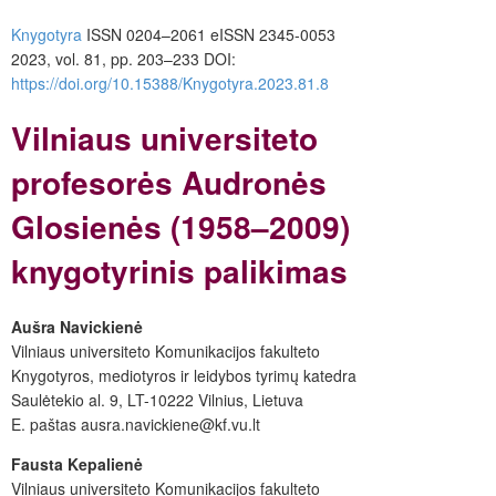
Knygotyra
ISSN 0204–2061
e
ISSN 2345-0053
2023, vol. 81, pp. 203–233
DOI:
https://doi.org/10.15388/Knygotyra.2023.81.8
Vilniaus universiteto
profesorės Audronės
Glosienės (1958–2009)
knygotyrinis palikimas
Aušra Navickienė
Vilniaus universiteto Komunikacijos fakulteto
Knygotyros, mediotyros ir leidybos tyrimų katedra
Saulėtekio al. 9, LT-10222 Vilnius, Lietuva
E. paštas ausra.navickiene@kf.vu.lt
Fausta Kepalienė
Vilniaus universiteto Komunikacijos fakulteto