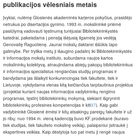
publikacijos vėlesniais metais
Įvykiai, nulėmę Glosienės akademinės karjeros pokyčius, prasidėjo
netrukus po disertacijos gynimo. 1993 m. mokslininkė priėmė
pasiūlymą vadovauti tęstinumą turėjusiai Bibliotekininkystės
katedrai, pakeisdama į pensiją išėjusią ilgametę jos vedėją
Genovaitę Raguotienę. Jaunai mokslų daktarei iššūkis tapo
galimybe. Per trylika metų ji išaugino padalinį iki Bibliotekininkystės
ir informacijos mokslų instituto, suburdama naujos kartos
mokslininkų kolektyvą, atnaujindama abiejų pakopų bibliotekininkus
ir informacijos specialistus rengiančias studijų programas ir
bandydama jas išlaikyti konkurencingas tiek fakultete, tiek ir
Lietuvoje, vykdydama vienas kitą keičiančius tarptautinius projektus
(projektai kuriant naujas informacijos vadybininkų rengimo
programas, tęstinį bibliotekininkų mokymą, siekiant išgryninti
bibliotekininkų profesines kompetencijas ir kiti
37
). Kaip gabi
vadybininkė Glosienė ėmėsi ir kitų atsakingų pareigų fakultete ir už
jo ribų: nuo 1994 m. vieną kadenciją buvo KF prodekanė (kuravo
tiek studijas, tiek fakulteto mokslinę veiklą), palaipsniui įsitraukė į
ekspertines veiklas. Kaip dėstytoja tuo pat metu ji rengė naujus