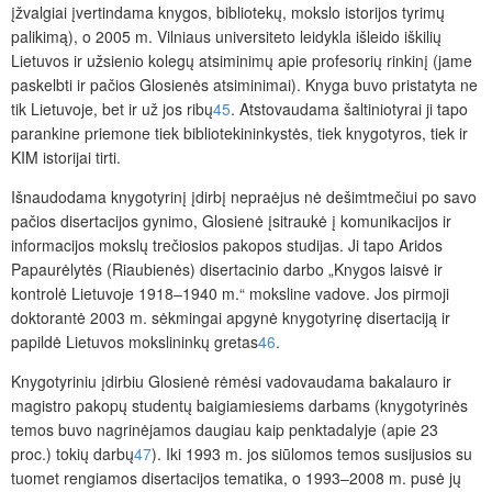
įžvalgiai įvertindama knygos, bibliotekų, mokslo istorijos tyrimų
palikimą), o 2005 m. Vilniaus universiteto leidykla išleido iškilių
Lietuvos ir užsienio kolegų atsiminimų apie profesorių rinkinį (jame
paskelbti ir pačios Glosienės atsiminimai). Knyga buvo pristatyta ne
tik Lietuvoje, bet ir už jos ribų
45
. Atstovaudama šaltiniotyrai ji tapo
parankine priemone tiek bibliotekininkystės, tiek knygotyros, tiek ir
KIM istorijai tirti.
Išnaudodama knygotyrinį įdirbį nepraėjus nė dešimtmečiui po savo
pačios disertacijos gynimo, Glosienė įsitraukė į komunikacijos ir
informacijos mokslų trečiosios pakopos studijas. Ji tapo Aridos
Papaurėlytės (Riaubienės) disertacinio darbo „Knygos laisvė ir
kontrolė Lietuvoje 1918‒1940 m.“ moksline vadove. Jos pirmoji
doktorantė 2003 m. sėkmingai apgynė knygotyrinę disertaciją ir
papildė Lietuvos mokslininkų gretas
46
.
Knygotyriniu įdirbiu Glosienė rėmėsi vadovaudama bakalauro ir
magistro pakopų studentų baigiamiesiems darbams (knygotyrinės
temos buvo nagrinėjamos daugiau kaip penktadalyje (apie 23
proc.) tokių darbų
47
). Iki 1993 m. jos siūlomos temos susijusios su
tuomet rengiamos disertacijos tematika, o 1993‒2008 m. pusė jų