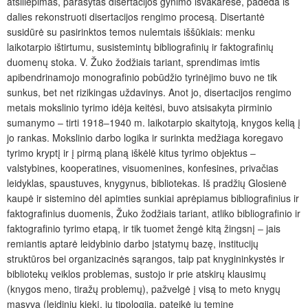
atsiliepimas, parašytas disertacijos gynimo išvakarėse, padeda iš
dalies rekonstruoti disertacijos rengimo procesą. Disertantė
susidūrė su pasirinktos temos nulemtais iššūkiais: menku
laikotarpio ištirtumu, susistemintų bibliografinių ir faktografinių
duomenų stoka. V. Žuko žodžiais tariant, sprendimas imtis
apibendrinamojo monografinio pobūdžio tyrinėjimo buvo ne tik
sunkus, bet net rizikingas uždavinys. Anot jo, disertacijos rengimo
metais mokslinio tyrimo idėja keitėsi, buvo atsisakyta pirminio
sumanymo ‒ tirti 1918‒1940 m. laikotarpio skaitytoją, knygos kelią į
jo rankas. Mokslinio darbo logika ir surinkta medžiaga koregavo
tyrimo kryptį ir į pirmą planą iškėlė kitus tyrimo objektus ‒
valstybines, kooperatines, visuomenines, konfesines, privačias
leidyklas, spaustuves, knygynus, bibliotekas. Iš pradžių Glosienė
kaupė ir sistemino dėl apimties sunkiai aprėpiamus bibliografinius ir
faktografinius duomenis, Žuko žodžiais tariant, atliko bibliografinio ir
faktografinio tyrimo etapą, ir tik tuomet žengė kitą žingsnį ‒ jais
remiantis aptarė leidybinio darbo įstatymų bazę, institucijų
struktūros bei organizacinės sąrangos, taip pat knygininkystės ir
bibliotekų veiklos problemas, sustojo ir prie atskirų klausimų
(knygos meno, tiražų problemų), pažvelgė į visą to meto knygų
masyvą (leidinių kiekį, jų tipologiją, pateikė jų teminę