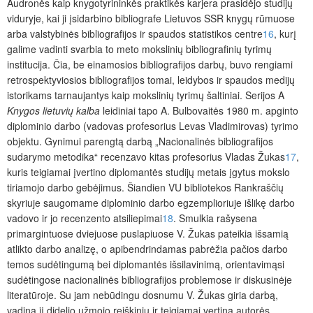
Audronės kaip knygotyrininkės praktikės karjera prasidėjo studijų
viduryje, kai ji įsidarbino bibliografe Lietuvos SSR knygų rūmuose
arba
valstybinės bibliografijos ir spaudos statistikos centre
16
, kurį
galime vadinti svarbia to meto mokslinių bibliografinių tyrimų
institucija. Čia, be einamosios bibliografijos darbų, buvo rengiami
retrospektyviosios bibliografijos tomai, leidybos ir spaudos medijų
istorikams tarnaujantys kaip mokslinių tyrimų šaltiniai. Serijos A
Knygos lietuvių kalba
leidiniai tapo A. Bulbovaitės 1980 m. apginto
diplominio darbo (vadovas profesorius Levas Vladimirovas) tyrimo
objektu. Gynimui parengtą darbą
„Nacionalinės bibliografijos
sudarymo metodika“
recenzavo kitas profesorius Vladas Žukas
17
,
kuris teigiamai įvertino diplomantės studijų metais įgytus mokslo
tiriamojo darbo gebėjimus.
Šiandien VU bibliotekos Rankraščių
skyriuje saugomame diplominio darbo egzemplioriuje išlikę darbo
vadovo ir jo recenzento atsiliepimai
18
. Smulkia rašysena
primargintuose dviejuose puslapiuose V. Žukas pateikia išsamią
atlikto darbo analizę, o apibendrindamas pabrėžia pačios darbo
temos sudėtingumą bei diplomantės išsilavinimą, orientavimąsi
sudėtingose nacionalinės bibliografijos problemose ir diskusinėje
literatūroje. Su jam nebūdingu dosnumu V. Žukas giria darbą,
vadina jį didelio užmojo reiškiniu ir teigiamai vertina autorės