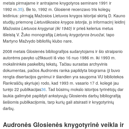
metais pirmajame ir antrajame knygotyros seminare 1991 ir
1992 m.
35
). Be to, 1992 m. Glosienė recenzavo tris kolegų
leidinius: pirmąją Mažosios Lietuvos knygos istorijai skirtą D. Kauno
studijų priemonę
Lietuviškosios knygos istorija
,
jo informacinį leidinį
Mažosios Lietuvos knygynai (iki 1940)
ir prieš kelerius metus
išleistą V. Žuko monografiją
Lietuvių knygotyros bruožai
, tapo
Martyno Mažvydo bibliofilų klubo nare.
2008 metais Glosienės bibliografijos sudarytojams ir šio straipsnio
autorėms pavyko užfiksuoti iš viso 16 nuo 1986 m. iki 1993 m.
mokslininkės paskelbtų tekstų. Tačiau surastas archyvinis
dokumentas, pačios Audronės ranka papildyta biograma (ji buvo
rengta disertacijos gynimui ir šiandien yra saugoma VU bibliotekos
Rankraščių skyriuje) rodo, kad 1993 m. vasario 17 d. kolegė jau
turėjo 22 publikacijas
36
. Tad būsimų mokslo istorijos tyrinėtojų dar
laukia galimybė papildyti ankstyvųjų Glosienės darbų bibliografiją
šešiomis publikacijomis, tarp kurių gali atsirasti ir knygotyrinių
darbų.
Audronės Glosienės knygotyrinė veikla ir