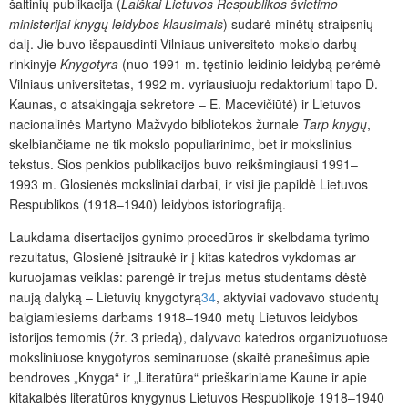
šaltinių publikacija (
Laiškai Lietuvos Respublikos švietimo
ministerijai knygų leidybos klausimais
) sudarė minėtų straipsnių
dalį. Jie buvo išspausdinti Vilniaus universiteto mokslo darbų
rinkinyje
Knygotyra
(nuo 1991 m. tęstinio leidinio leidybą perėmė
Vilniaus universitetas, 1992 m. vyriausiuoju redaktoriumi tapo D.
Kaunas, o atsakingąja sekretore ‒ E. Macevičiūtė) ir Lietuvos
nacionalinės Martyno Mažvydo bibliotekos žurnale
Tarp knygų
,
skelbiančiame ne tik mokslo populiarinimo, bet ir mokslinius
tekstus. Šios penkios publikacijos buvo reikšmingiausi 1991‒
1993 m. Glosienės moksliniai darbai, ir visi jie papildė Lietuvos
Respublikos (1918‒1940) leidybos istoriografiją.
Laukdama disertacijos gynimo procedūros ir skelbdama tyrimo
rezultatus, Glosienė įsitraukė ir į kitas katedros vykdomas ar
kuruojamas veiklas: parengė ir trejus metus studentams dėstė
naują dalyką – Lietuvių knygotyrą
34
, aktyviai vadovavo studentų
baigiamiesiems darbams 1918‒1940 metų Lietuvos leidybos
istorijos temomis (žr. 3 priedą), dalyvavo katedros organizuotuose
moksliniuose knygotyros seminaruose (skaitė pranešimus apie
bendroves „Knyga“ ir „Literatūra“ prieškariniame Kaune ir apie
kitakalbės literatūros knygynus Lietuvos Respublikoje 1918‒1940