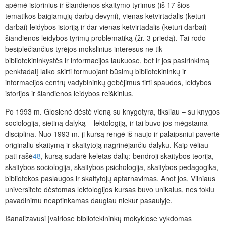
apėmė istorinius ir šiandienos skaitymo tyrimus (iš 17 šios
tematikos baigiamųjų darbų devyni), vienas ketvirtadalis (keturi
darbai) leidybos istoriją ir dar vienas ketvirtadalis (keturi darbai)
šiandienos leidybos tyrimų problematiką (žr. 3 priedą). Tai rodo
besiplečiančius tyrėjos mokslinius interesus ne tik
bibliotekininkystės ir informacijos laukuose, bet ir jos pasirinkimą
penktadalį laiko skirti formuojant būsimų bibliotekininkų ir
informacijos centrų vadybininkų gebėjimus tirti spaudos, leidybos
istorijos ir šiandienos leidybos reiškinius.
Po 1993 m. Glosienė dėstė vieną su knygotyra, tiksliau – su knygos
sociologija, sietiną dalyką ‒ lektologiją, ir tai buvo jos mėgstama
disciplina. Nuo 1993 m. ji kursą rengė iš naujo ir palaipsniui pavertė
originaliu skaitymą ir skaitytoją nagrinėjančiu dalyku. Kaip vėliau
pati rašė
48
, kursą sudarė keletas dalių: bendroji skaitybos teorija,
skaitybos sociologija, skaitybos psichologija, skaitybos pedagogika,
bibliotekos paslaugos ir skaitytojų aptarnavimas. Anot jos,
Vilniaus
universitete dėstomas lektologijos kursas buvo unikalus, nes tokiu
pavadinimu neaptinkamas daugiau niekur pasaulyje
.
Išanalizavusi įvairiose bibliotekininkų mokyklose vykdomas