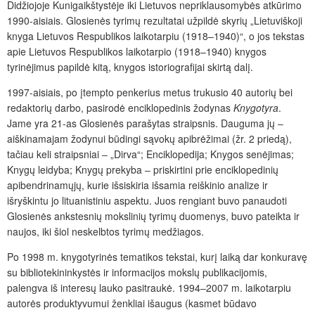
Didžiojoje Kunigaikštystėje iki Lietuvos nepriklausomybės atkūrimo
1990-aisiais. Glosienės tyrimų rezultatai užpildė skyrių „Lietuviškoji
knyga Lietuvos Respublikos laikotarpiu (1918–1940)“, o jos tekstas
apie Lietuvos Respublikos laikotarpio (1918–1940) knygos
tyrinėjimus papildė kitą, knygos istoriografijai skirtą dalį.
1997-aisiais, po įtempto penkerius metus trukusio 40 autorių bei
redaktorių darbo, pasirodė enciklopedinis žodynas
Knygotyra
.
Jame yra 21-as Glosienės parašytas straipsnis. Dauguma jų ‒
aiškinamajam žodynui būdingi sąvokų apibrėžimai (žr. 2 priedą),
tačiau keli straipsniai ‒ „Dirva“; Enciklopedija; Knygos senėjimas;
Knygų leidyba; Knygų prekyba ‒ priskirtini prie enciklopedinių
apibendrinamųjų, kurie išsiskiria išsamia reiškinio analize ir
išryškintu jo lituanistiniu aspektu. Juos rengiant buvo panaudoti
Glosienės ankstesnių mokslinių tyrimų duomenys, buvo pateikta ir
naujos, iki šiol neskelbtos tyrimų medžiagos.
Po 1998 m. knygotyrinės tematikos tekstai, kurį laiką dar konkuravę
su bibliotekininkystės ir informacijos mokslų publikacijomis,
palengva iš interesų lauko pasitraukė. 1994‒2007 m. laikotarpiu
autorės produktyvumui ženkliai išaugus (kasmet būdavo