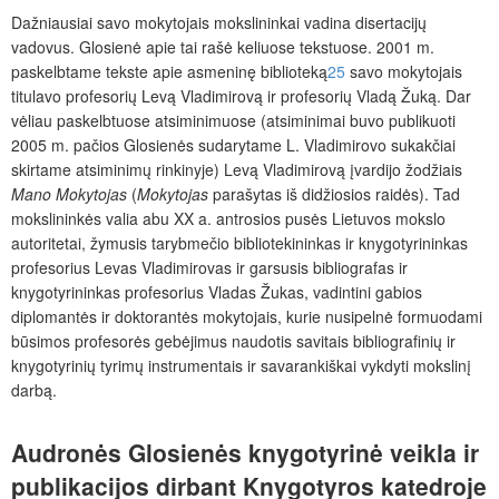
Dažniausiai savo mokytojais mokslininkai vadina disertacijų
vadovus. Glosienė apie tai rašė keliuose tekstuose. 2001 m.
paskelbtame tekste apie asmeninę biblioteką
25
savo mokytojais
titulavo profesorių Levą Vladimirovą ir profesorių Vladą Žuką. Dar
vėliau paskelbtuose atsiminimuose (atsiminimai buvo publikuoti
2005 m. pačios Glosienės sudarytame L. Vladimirovo sukakčiai
skirtame atsiminimų rinkinyje) Levą Vladimirovą įvardijo žodžiais
Mano Mokytojas
(
Mokytojas
parašytas iš didžiosios raidės). Tad
mokslininkės valia abu XX a. antrosios pusės Lietuvos mokslo
autoritetai, žymusis tarybmečio bibliotekininkas ir knygotyrininkas
profesorius Levas Vladimirovas ir garsusis bibliografas ir
knygotyrininkas profesorius Vladas Žukas, vadintini gabios
diplomantės ir doktorantės mokytojais, kurie nusipelnė formuodami
būsimos profesorės gebėjimus naudotis savitais bibliografinių ir
knygotyrinių tyrimų instrumentais ir savarankiškai vykdyti mokslinį
darbą.
Audronės Glosienės knygotyrinė veikla ir
publikacijos dirbant Knygotyros katedroje