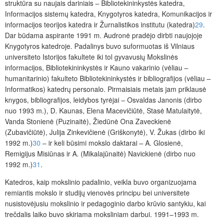
struktūra su naujais dariniais ‒ Bibliotekininkystės katedra,
Informacijos sistemų katedra, Knygotyros katedra, Komunikacijos ir
informacijos teorijos katedra ir Žurnalistikos institutu (katedra)
29
.
Dar būdama aspirante 1991 m. Audronė pradėjo dirbti naujojoje
Knygotyros katedroje. Padalinys buvo suformuotas iš Vilniaus
universiteto Istorijos fakultete iki tol gyvavusių Mokslinės
informacijos, Bibliotekininkystės ir Kauno vakarinio (vėliau –
humanitarinio) fakulteto Bibliotekininkystės ir bibliografijos (vėliau –
Informatikos) katedrų personalo. Pirmaisiais metais jam priklausė
knygos, bibliografijos, leidybos tyrėjai ‒ Osvaldas Janonis (dirbo
nuo 1993 m.), D. Kaunas, Elena Macevičiūtė, Stasė Matulaitytė,
Vanda Stonienė (Puzinaitė), Žiedūnė Ona Zaveckienė
(Zubavičiūtė), Julija Zinkevičienė (Griškonytė), V. Žukas (dirbo iki
1992 m.)
30
‒ ir keli būsimi mokslo daktarai – A. Glosienė,
Remigijus Misiūnas ir A. (Mikalajūnaitė) Navickienė (dirbo nuo
1992 m.)
31
.
Katedros, kaip mokslinio padalinio, veikla buvo organizuojama
remiantis mokslo ir studijų vienovės principu bei universitete
nusistovėjusiu mokslinio ir pedagoginio darbo krūvio santykiu, kai
trečdalis laiko buvo skiriama moksliniam darbui. 1991–1993 m.