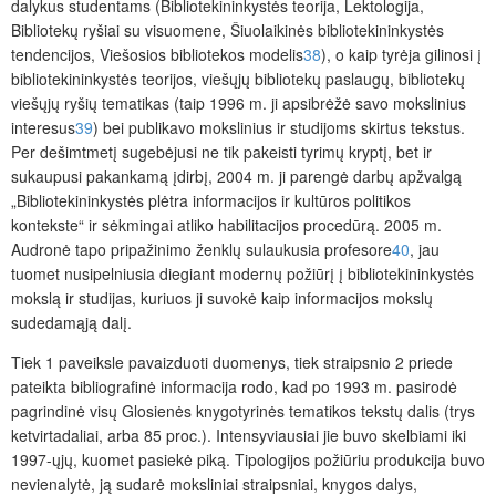
dalykus studentams (Bibliotekininkystės teorija, Lektologija,
Bibliotekų ryšiai su visuomene, Šiuolaikinės bibliotekininkystės
tendencijos, Viešosios bibliotekos modelis
38
), o kaip tyrėja gilinosi į
bibliotekininkystės teorijos, viešųjų bibliotekų paslaugų, bibliotekų
viešųjų ryšių tematikas (taip 1996 m. ji apsibrėžė savo mokslinius
interesus
39
) bei publikavo mokslinius ir studijoms skirtus tekstus.
Per dešimtmetį sugebėjusi ne tik pakeisti tyrimų kryptį, bet ir
sukaupusi pakankamą įdirbį, 2004 m. ji parengė darbų apžvalgą
„Bibliotekininkystės plėtra informacijos ir kultūros politikos
kontekste“ ir sėkmingai atliko habilitacijos procedūrą. 2005 m.
Audronė tapo pripažinimo ženklų sulaukusia profesore
40
, jau
tuomet nusipelniusia diegiant modernų požiūrį į bibliotekininkystės
mokslą ir studijas, kuriuos ji suvokė kaip informacijos mokslų
sudedamąją dalį.
Tiek 1 paveiksle pavaizduoti duomenys, tiek straipsnio 2 priede
pateikta bibliografinė informacija rodo, kad po 1993 m. pasirodė
pagrindinė visų Glosienės knygotyrinės tematikos tekstų dalis (trys
ketvirtadaliai, arba 85 proc.). Intensyviausiai jie buvo skelbiami iki
1997-ųjų, kuomet pasiekė piką. Tipologijos požiūriu produkcija buvo
nevienalytė, ją sudarė moksliniai straipsniai, knygos dalys,