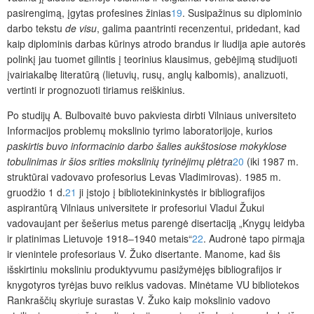
pasirengimą, įgytas profesines žinias
19
. Susipažinus su diplominio
darbo tekstu
de visu
, galima paantrinti recenzentui, pridedant, kad
kaip diplominis darbas kūrinys atrodo brandus ir liudija apie autorės
polinkį jau tuomet gilintis į teorinius klausimus, gebėjimą studijuoti
įvairiakalbę literatūrą (lietuvių, rusų, anglų kalbomis), analizuoti,
vertinti ir prognozuoti tiriamus reiškinius.
Po studijų A. Bulbovaitė buvo pakviesta dirbti
Vilniaus universiteto
Informacijos problemų mokslinio tyrimo laboratorijoje, kurios
paskirtis buvo informacinio darbo šalies aukštosiose mokyklose
tobulinimas ir šios srities mokslinių tyrinėjimų plėtra
20
(iki 1987 m.
struktūrai vadovavo profesorius Levas Vladimirovas). 1985 m.
gruodžio 1 d.
21
ji įstojo į bibliotekininkystės ir bibliografijos
aspirantūrą Vilniaus universitete ir profesoriui Vladui Žukui
vadovaujant per šešerius metus parengė disertaciją „Knygų leidyba
ir platinimas Lietuvoje 1918‒1940 metais“
22
. Audronė tapo pirmąja
ir vienintele profesoriaus V. Žuko disertante. Manome, kad šis
išskirtiniu moksliniu produktyvumu pasižymėjęs bibliografijos ir
knygotyros tyrėjas buvo reiklus vadovas. Minėtame VU bibliotekos
Rankraščių skyriuje surastas V. Žuko kaip mokslinio vadovo