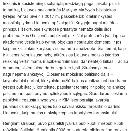
tekstais ir susisteminęs sukauptą medžiagą pagal laikotarpius ir
tematiką, Lietuvos nacionalinės Martyno Mažvydo bibliotekos
tyrėjas Petras Biveinis 2017 m. paskelbė bibliotekininkystės
mokslinių tyrimų Lietuvoje apžvalgą
10
. Knygoje pagal minėtus
principus išskirtuose skyriuose pristatyta nemaža dalis šios
problematikos Glosienės publikacijų. Iki šiol profesorės įvairiapusė
akademinė veikla kaip tyrimų objektas nesulaukė dėmesio, ir jos
kaip mokslininkės kūrybos visuma nėra analizuota. Šiai temai, kaip
ir kitiems Nepriklausomybę atkūrusios Lietuvos mokslo istorijos
reiškinių vertinimams ir apibendrinimams, dar neatėjo laikas. Tačiau
duomenų sisteminimo darbus galime tęsti. Straipsnyje bus
nagrinėjama ankstyvoji Glosienės mokslinio palikimo dalis ‒
knygotyriniai darbai, kiekybiniu požiūriu juos analizuojant bendrame
tyrėjos publikacijų kontekste, pateikiant teminę ir tipologinę analizę,
prisimenant pasirodymo aplinkybes ir sąlygas. Šiuo darbu siekiama
papildyti negausią knygotyros ir KIM istoriografiją, svarbią
jauniausios mokslų grupės kaip savarankiško tarpsritinio darinio
Lietuvoje, kaip naujos mokslų krypties tapatybės formavimuisi.
Rengiant straipsnį buvo pasitelkti įvairūs publikuoti ir nepublikuoti
rašytiniai šaltiniai. Remiantis 2008 m. sudaryta bibliografine rodykle