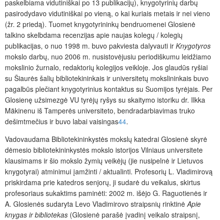
paskelbiama vidutiniškai po 13 publikacijų), knygotyrinių darbų
pasirodydavo vidutiniškai po vieną, o kai kuriais metais ir nei vieno
(žr. 2 priedą). Tuomet knygotyrininkų bendruomenei Glosienė
talkino skelbdama recenzijas apie naujas kolegų / kolegių
publikacijas, o nuo 1998 m. buvo pakviesta dalyvauti ir
Knygotyros
mokslo darbų, nuo 2006 m. nusistovėjusiu periodiškumu leidžiamo
mokslinio žurnalo, redaktorių kolegijos veikloje. Jos glaudūs ryšiai
su Šiaurės šalių bibliotekininkais ir universitetų mokslininkais buvo
pagalbūs plečiant knygotyrinius kontaktus su Suomijos tyrėjais. Per
Glosienę užsimezgė VU tyrėjų ryšys su skaitymo istoriku dr. Ilkka
Mäkinenu iš Tamperės universiteto, bendradarbiavimas truko
dešimtmečius ir buvo labai vaisingas
44
.
Vadovaudama Bibliotekininkystės mokslų katedrai Glosienė skyrė
dėmesio bibliotekininkystės mokslo istorijos Vilniaus universitete
klausimams ir šio mokslo žymių veikėjų (jie nusipelnė ir Lietuvos
knygotyrai) atminimui įamžinti / aktualinti. Profesorių L. Vladimirovą
priskirdama prie katedros senjorų, ji sudarė du veikalus, skirtus
profesoriaus sukaktims paminėti: 2002 m. išėjo G. Raguotienės ir
A. Glosienės sudaryta Levo Vladimirovo straipsnių rinktinė
Apie
knygas ir bibliotekas
(Glosienė parašė įvadinį veikalo straipsnį,