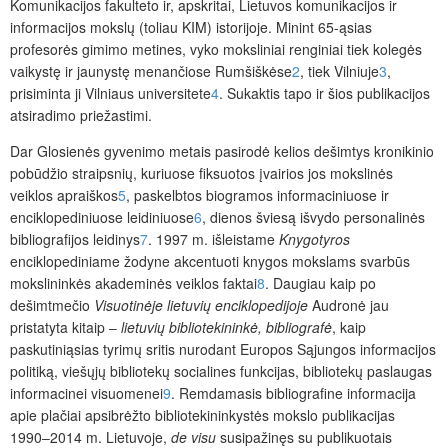
Komunikacijos fakulteto ir, apskritai, Lietuvos komunikacijos ir
informacijos mokslų (toliau KIM) istorijoje. Minint 65-ąsias
profesorės gimimo metines, vyko moksliniai renginiai tiek kolegės
vaikystę ir jaunystę menančiose Rumšiškėse
2
, tiek Vilniuje
3
,
prisiminta ji Vilniaus universitete
4
. Sukaktis tapo ir šios publikacijos
atsiradimo priežastimi.
Dar Glosienės gyvenimo metais pasirodė kelios dešimtys kronikinio
pobūdžio straipsnių, kuriuose fiksuotos įvairios jos mokslinės
veiklos apraiškos
5
, paskelbtos biogramos informaciniuose ir
enciklopediniuose leidiniuose
6
, dienos šviesą išvydo personalinės
bibliografijos leidinys
7
. 1997 m. išleistame
Knygotyros
enciklopediniame žodyne akcentuoti knygos mokslams svarbūs
mokslininkės akademinės veiklos faktai
8
. Daugiau kaip po
dešimtmečio
Visuotinėje lietuvių enciklopedijoje
Audronė jau
pristatyta kitaip ‒
lietuvių bibliotekininkė, bibliografė
, kaip
paskutiniąsias tyrimų sritis nurodant Europos Sąjungos informacijos
politiką, viešųjų bibliotekų socialines funkcijas, bibliotekų paslaugas
informacinei visuomenei
9
. Remdamasis bibliografine informacija
apie plačiai apsibrėžto bibliotekininkystės mokslo publikacijas
1990‒2014 m. Lietuvoje,
de visu
susipažinęs
su publikuotais