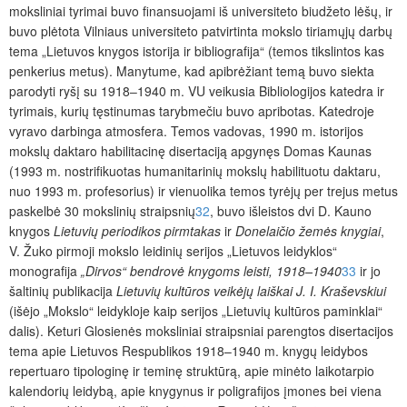
moksliniai tyrimai buvo finansuojami iš universiteto biudžeto lėšų, ir
buvo plėtota Vilniaus universiteto patvirtinta mokslo tiriamųjų darbų
tema „Lietuvos knygos istorija ir bibliografija“ (temos tikslintos kas
penkerius metus). Manytume, kad apibrėžiant temą buvo siekta
parodyti ryšį su 1918‒1940 m. VU veikusia Bibliologijos katedra ir
tyrimais, kurių tęstinumas tarybmečiu buvo apribotas. Katedroje
vyravo darbinga atmosfera. Temos vadovas, 1990 m. istorijos
mokslų daktaro habilitacinę disertaciją apgynęs Domas Kaunas
(1993 m. nostrifikuotas humanitarinių mokslų habilituotu daktaru,
nuo 1993 m. profesorius) ir vienuolika temos tyrėjų per trejus metus
paskelbė 30 mokslinių straipsnių
32
, buvo išleistos dvi D. Kauno
knygos
Lietuvių periodikos pirmtakas
ir
Donelaičio žemės knygiai
,
V. Žuko pirmoji mokslo leidinių serijos „Lietuvos leidyklos“
monografija
„Dirvos“ bendrovė knygoms leisti, 1918–1940
33
ir jo
šaltinių publikacija
Lietuvių kultūros veikėjų laiškai J. I. Kraševskiui
(išėjo „Mokslo“ leidykloje kaip serijos „Lietuvių kultūros paminklai“
dalis). Keturi Glosienės moksliniai straipsniai parengtos disertacijos
tema apie Lietuvos Respublikos 1918–1940 m. knygų leidybos
repertuaro tipologinę ir teminę struktūrą, apie minėto laikotarpio
kalendorių leidybą, apie knygynus ir poligrafijos įmones bei viena