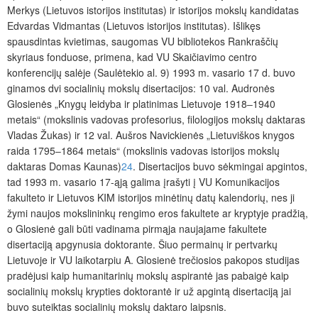
Merkys (Lietuvos istorijos institutas) ir istorijos mokslų kandidatas
Edvardas Vidmantas (Lietuvos istorijos institutas). Išlikęs
spausdintas kvietimas, saugomas VU bibliotekos Rankraščių
skyriaus fonduose, primena, kad VU Skaičiavimo centro
konferencijų salėje (Saulėtekio al. 9) 1993 m. vasario 17 d. buvo
ginamos dvi socialinių mokslų disertacijos: 10 val. Audronės
Glosienės „Knygų leidyba ir platinimas Lietuvoje 1918‒1940
metais“ (mokslinis vadovas profesorius, filologijos mokslų daktaras
Vladas Žukas) ir 12 val. Aušros Navickienės „Lietuviškos knygos
raida 1795‒1864 metais“ (mokslinis vadovas istorijos mokslų
daktaras Domas Kaunas)
24
. Disertacijos buvo sėkmingai apgintos,
tad 1993 m. vasario 17-ąją galima įrašyti į VU Komunikacijos
fakulteto ir Lietuvos KIM istorijos minėtinų datų kalendorių, nes ji
žymi naujos mokslininkų rengimo eros fakultete ar kryptyje pradžią,
o Glosienė gali būti vadinama pirmąja naujajame fakultete
disertaciją apgynusia doktorante. Šiuo permainų ir pertvarkų
Lietuvoje ir VU laikotarpiu A. Glosienė trečiosios pakopos studijas
pradėjusi kaip humanitarinių mokslų aspirantė jas pabaigė kaip
socialinių mokslų krypties doktorantė ir už apgintą disertaciją jai
buvo suteiktas socialinių mokslų daktaro laipsnis.