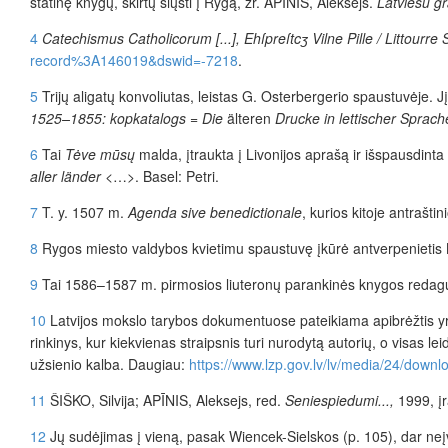
statinę knyg
ų
, skirt
ų
siųsti į Rygą,
žr
.
APĪNIS
, Aleksejs.
Latviešu g
4
Catechismus Catholicorum [...], Eh
ſ
pre
ſ
tc
ʒ
Vilne Pille / Littourr
record%3A146019&dswid=-7218
.
5
Trijų aligatų konvoliutas, leistas G.
Osterbergerio spaustuvėje. Jį
1525–1855: kopkatalogs = Die
älteren
Drucke in lettischer Sprac
6
Tai
Tėve mūsų
malda, įtraukta į Livonijos aprašą ir išspausdin
aller länder
<…>. Basel: Petri.
7
T. y. 1507 m.
Agenda sive benedictionale
, kurios kitoje antra
štin
8
Rygos miesto valdybos kvietimu spaustuvę įkūrė antverpenietis
9
Tai 1586–1587 m. pirmosios liuteronų parankinės knygos redag
10
Latvijos mokslo tarybos dokumentuose pateikiama apibrėžtis yra
rinkinys, kur kiekvienas straipsnis turi nurodytą autorių, o visas lei
užsienio kalba. Daugiau:
https://www.lzp.gov.lv/lv/media/24/down
11
ŠIŠKO
,
Silvija;
APĪNIS
, Aleksejs, red.
Seniespiedumi...,
1999, įr
12
Jų sudėjimas į vieną, pasak Wiencek-Sielskos (p. 105), dar neį