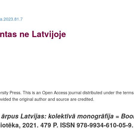
ra.2023.81.7
ntas ne Latvijoje
ersity Press
. This is an Open Access journal distributed under the terms
ovided the original author and source are credited.
ārpus Latvijas: kolektīvā monogrāfija = Book
iotēka, 2021. 479 P.
ISSN 978-9934-610-05-9.