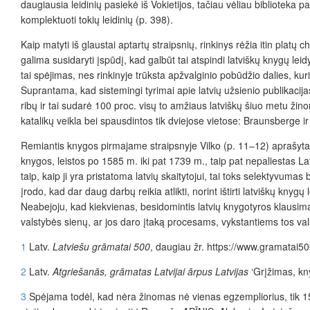
daugiausia leidinių pasiekė iš Vokietijos, tačiau vėliau biblioteka p
komplektuoti tokių leidinių (p. 398).
Kaip matyti iš glaustai aptartų straipsnių, rinkinys rėžia itin platų 
galima susidaryti įspūdį, kad galbūt tai atspindi latviškų knygų leid
tai spėjimas, nes rinkinyje trūksta apžvalginio pobūdžio dalies, kur
Suprantama, kad sistemingi tyrimai apie latvių užsienio publikacij
ribų ir tai sudarė 100 proc. visų to amžiaus latviškų šiuo metu žin
katalikų veikla bei spausdintos tik dviejose vietose: Braunsberge ir 
Remiantis knygos pirmajame straipsnyje Vilko (p. 11–12) aprašyta ir
knygos, leistos po 1585 m. iki pat 1739 m., taip pat nepaliestas L
taip, kaip ji yra pristatoma latvių skaitytojui, tai toks selektyvumas
įrodo, kad dar daug darbų reikia atlikti, norint ištirti latviškų knyg
Neabejoju, kad kiekvienas, besidomintis latvių knygotyros klausimai
valstybės sienų, ar jos daro įtaką procesams, vykstantiems tos val
1
Latv.
Latviešu grāmatai 500
, daugiau žr.
https://www.gramatai500
2
Latv.
Atgriešanās, grāmatas Latvijai
ārpus
Latvijas
‘Grįžimas, kny
3
Spėjama todėl, kad nėra žinomas nė vienas egzempliorius, tik 152