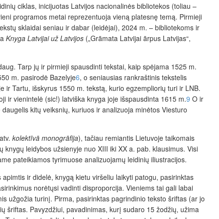
nių ciklas, inicijuotas Latvijos nacionalinės bibliotekos (toliau –
ekvieni programos metai reprezentuoja vieną platesnę temą. Pirmieji
ekstų sklaidai seniau ir dabar (leidėjai), 2024 m. – bib­liotekoms ir
ta
Knyga Latvijai už Latvijos
(„Grāmata Latvijai ārpus Latvijas“,
i daug. Tarp jų ir pirmieji spausdinti tekstai, kaip spėjama 1525 m.
1550 m. pasirodė Bazelyje
6
, o seniausias rankraštinis tekstelis
je ir Tartu, išskyrus 1550 m. tekstą, kurio egzempliorių turi ir LNB.
oji ir vienintelė (sic!) latviška knyga joje išspausdinta 1615 m.
9
O ir
daugelis kitų veiksnių, kuriuos ir analizuoja minėtos Viesturo
latv.
kolektīvā monogrāfija
), tačiau remiantis Lietuvoje taikomais
kų knygų leidybos užsienyje nuo XIII iki XX a. pab. klausimus. Visi
riame pateikiamos tyrimuose analizuojamų leidinių iliustracijos.
imtis ir didelė, knygą kietu viršeliu laikyti patogu, pasirinktas
irinkimus norėtųsi vadinti disproporcija. Vieniems tai gali labai
is užgožia turinį. Pirma, pasirinktas pagrindinio teksto šriftas (ar jo
ščių šriftas. Pavyzdžiui, pavadinimas, kurį sudaro 15 žodžių, užima