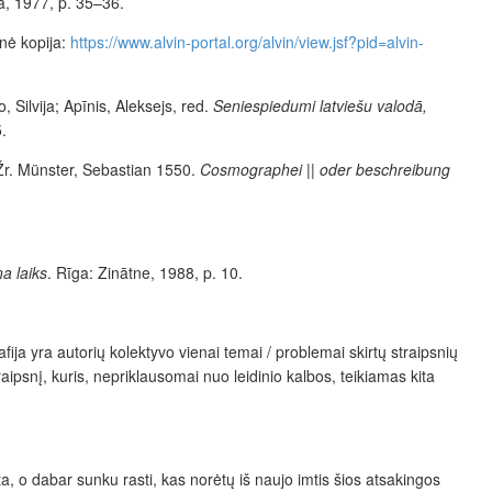
a, 1977, p. 35–36.
nė kopija
:
https://www.alvin-portal.org/alvin/view.jsf?pid=alvin-
o
, Silvija;
Apīnis
, Aleksejs, red.
Seniespiedumi latviešu valodā,
5.
 Žr. Münster, Sebastian 1550.
Cosmographei || oder beschreibung
a laiks
. Rīga: Zinātne, 1988, p. 10.
ija yra autorių kolektyvo vienai temai /
problemai skirtų straipsnių
traipsnį, kuris, nepriklausomai nuo leidinio kalbos, teikiamas kita
šta, o dabar sunku rasti, kas norėtų
iš naujo imtis šios atsakingos