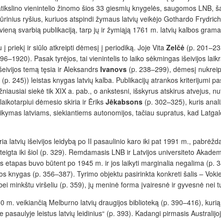
 patikslino vienintelio žinomo šios 33 giesmių knygelės, saugomos LNB, š
ūrinius ryšius, kuriuos atspindi žymaus latvių veikėjo Gothardo Frydric
eną svarbią publikaciją, tarp jų ir žymiąją 1761 m. latvių kalbos grama
 į priekį ir siūlo atkreipti dėmesį į periodiką. Joje Vita
Zelčė
(p. 201–235)
–1920). Pasak tyrėjos, tai vienintelis to laiko sėkmingas išeivijos la
eivijos temą tęsia ir Aleksandrs
Ivanovs
(p. 238–299), dėmesį nukreipd
245)) leistas knygas latvių kalba. Publikacijų atrankos kriterijumi pasi
ažniausiai siekė tik XIX a. pab., o ankstesni, išskyrus atskirus atvejus, nuty
kotarpiui dėmesio skiria ir Ēriks
Jēkabsons
(p. 302–325), kuris analiz
ikymas latviams, siekiantiems autonomijos, tačiau supratus, kad Latgalos
a latvių išeivijos leidybą po II pasaulinio karo iki pat 1991 m., pabrėždam
tai teigta iki šiol (p. 329). Remdamasis LNB ir Latvijos universiteto Akad
 etapas buvo būtent po 1945 m. ir jos laikyti marginalia negalima (p. 34
jos knygas (p. 356–387). Tyrimo objektu pasirinkta konkreti šalis – Vokie
s bei minkštu viršeliu (p. 359), jų meninė forma įvairesnė ir gyvesnė nei
 m. veikiančią Melburno latvių draugijos biblioteką (p. 390–416), kuri
pasaulyje leistus latvių leidinius“ (p. 393). Kadangi pirmasis Australijoj