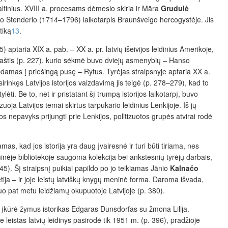
altinius. XVIII a. procesams dėmesio skiria ir Māra
Grudulė
ho Stenderio (1714–1796) laikotarpis Braunšveigo hercogystėje. Jis
tiką
13
.
 aptaria XIX a. pab. – XX a. pr. latvių išeivijos leidinius Amerikoje,
ikraštis (p. 227), kurio sėkmė buvo dviejų asmenybių – Hanso
amas į priešingą pusę – Rytus. Tyrėjas straipsnyje aptaria XX a.
rinkęs Latvijos istorijos vaizdavimą jis teigė (p. 278–279), kad to
lėti. Be to, net ir pristatant šį trumpą istorijos laikotarpį, buvo
uoja Latvijos temai skirtus tarpukario leidinius Lenkijoje. Iš jų
 nepavyks prijungti prie Lenkijos, politizuotos grupės atvirai rodė
as, kad jos istorija yra daug įvairesnė ir turi būti tiriama, nes
eminėje bibliotekoje saugoma kolekcija bei ankstesnių tyrėjų darbais,
5). Šį straipsnį puikiai papildo po jo teikiamas Jānio
Kalnačo
tija – ir joje leistų latviškų knygų meninė forma. Daroma išvada,
 tuo pat metu leidžiamų okupuotoje Latvijoje (p. 380).
ą įkūrė žymus istorikas Edgaras Dunsdorfas su žmona Lilija.
e leistas latvių leidinys pasirodė tik 1951 m. (p. 396), pradžioje