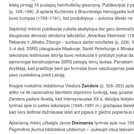
leistą pirmąjį 16 puslapių hernhutiečių giesmyną. Publikacijoje ji
(p. 165–198). Ji aptaria Kuržemės ir Braunšveigo hercogystės kult
buvo trumpas (1759–1761), bet produktyvus – autorius išleido ne vi
Septintoji rinkinio publikacija nukelia skaitytojus dar geru šimtmečiu
daugiausia dėmesio skirdama laikraščiui „Amerikas Vēstnesis“ (1896
Rebanės ir Jēkabo Zībergo – sunkaus darbo rezultatas (p. 228). Iš
3–4 deš. SSRS (daugiausia Maskvoje, Sankt Peterburge ir Minske (p. 
laikotarpio leidiniuose istorija buvo redukuota ir pristatyti įvykiai d
sąmoningai konstruojamas SSRS patogių temų laukas. Panašiam lai
išryškėja, kad pradžioje bent jau formaliai buvo vaizduojamas pala
savo nusiteikimą prieš Latviją.
Knygos mokslinis redaktorius Viesturs
Zanders
(p. 328–353) aptari
atliko ne tik nacionalinio identiteto stiprinimo funkciją, kaip įpras
Zanders padarė išvadą, kad intensyviausias XX a. išeivijos leidybos
tyrimas apie to paties laikotarpio (1945–1991 m.) gražiąsias išeivi
kad nors leidiniai dažniausiai leisti ant pigaus ir gležno popieriau
Aptariamą rinkinį užbaigia Janos
Dreimanės
tyrimas apie nuo 1950
Pagrindinis įkurtos bibliotekos uždavinys – „sukaupti visus laisvame 