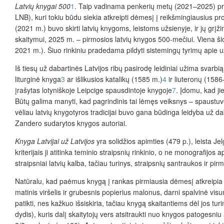
Latvių knygai 500
1
. Taip vadinama penkerių metų (2021–2025) program
LNB), kuri tokiu būdu siekia atkreipti dėmesį į reikšmingiausius p
(2021 m.) buvo skirti latvių knygoms, leistoms užsienyje, ir jų grįži
skaitymui, 2025 m. – pirmosios latvių knygos 500-mečiui. Viena šio 
2021 m.). Šiuo rinkiniu pradedama pildyti sistemingų tyrimų apie už
Iš tiesų už dabartinės Latvijos ribų pasirodę leidiniai užima svarbią
liturginė knyga
3
ar išlikusios katalikų (1585 m.)
4
ir liuteronų (158
įrašytas lotyniškoje Leipcige spausdintoje knygoje
7
. Įdomu, kad jie
Būtų galima manyti, kad pagrindinis tai lėmęs veiksnys – spaustuv
vėliau latvių knygotyros tradicijai buvo gana būdinga leidyba už da
Zandero sudarytos knygos autoriai.
Knyga Latvijai už Latvijos
yra solidžios apimties (479 p.), leista J
kriterijais ji atitinka teminio straipsnių rinkinio, o ne monografijos a
straipsniai latvių kalba, tačiau turinys, straipsnių santraukos ir pi
Natūralu, kad paėmus knygą į rankas pirmiausia dėmesį atkreipia for
matinis viršelis ir grubesnis popierius malonus, darni spalvinė visu
patikti, nes kažkuo išsiskiria, tačiau knygą skaitantiems dėl jos turi
dydis), kuris dalį skaitytojų vers atsitraukti nuo knygos patogesniu