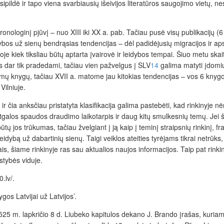
asipildė ir tapo viena svarbiausių išeivijos literatūros saugojimo vietų, 
chronologinį pjūvį – nuo XIII iki XX a. pab. Tačiau pusė visų publikacijų (6
ybos už sienų bendrąsias tendencijas – dėl padidėjusių migracijos ir apskri
ioje kiek tiksliau būtų aptarta įvairovė ir leidybos tempai. Šiuo metu ska
as dar tik pradedami, tačiau vien pažvelgus į SLV
14
galima matyti įdomių 
omų knygų, tačiau XVII a. matome jau kitokias tendencijas – vos 6 knygos 
Vilniuje.
 čia anksčiau pristatyta klasifikacija galima pastebėti, kad rinkinyje n
atgalos spaudos draudimo laikotarpis ir daug kitų smulkesnių temų. Jei š
 būtų jos trūkumas, tačiau žvelgiant į ją kaip į teminį straipsnių rinkinį,
ų leidybą už dabartinių sienų. Taigi veiklos ateities tyrėjams tikrai netrū
s, šiame rinkinyje ras sau aktualios naujos informacijos. Taip pat rinki
stybės viduje.
.lv/.
gos Latvijai už Latvijos’.
5 m. lapkričio 8 d. Liubeko kapitulos dekano J. Brando įrašas, kuriame 