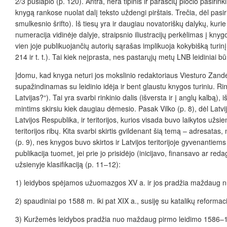
2/3 puslapio (p. 120). Antra, nėra tipinis ir paraščių pločio pasiri
knygą rankose nuolat dalį teksto uždengi pirštais. Trečia, dėl pasi
smulkesnio šrifto). Iš tiesų yra ir daugiau novatoriškų dalykų, kurie
numeracija vidinėje dalyje, straipsnio iliustracijų perkėlimas į kn
vien joje publikuojančių autorių sąrašas implikuoja kokybišką turinį. 
214 ir t. t.). Tai kiek neįprasta, nes pastarųjų metų LNB leidiniai bū
Įdomu, kad knyga neturi jos mokslinio redaktoriaus Viesturo Zander
supažindinamas su leidinio idėja ir bent glaustu knygos turiniu. R
Latvijas?“). Tai yra svarbi rinkinio dalis (išversta ir į anglų kalbą
mintims skirsiu kiek daugiau dėmesio. Pasak Vilko (p. 8), dėl Latvijo
Latvijos Respublika, ir teritorijos, kurios visada buvo laikytos užsi
teritorijos ribų. Kita svarbi skirtis gvildenant šią temą – adresatas,
(p. 9), nes knygos buvo skirtos ir Latvijos teritorijoje gyvenantiems
publikacija tuomet, jei prie jo prisidėjo (inicijavo, finansavo ar reda
užsienyje klasifikaciją (p. 11–12):
1) leidybos spėjamos užuomazgos XV a. ir jos pradžia maždaug nu
2) spaudiniai po 1588 m. iki pat XIX a., susiję su katalikų reformacij
3) Kuržemės leidybos pradžia nuo maždaug pirmo leidimo 1586–15