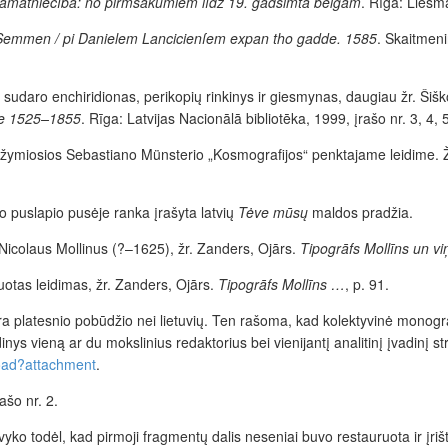
rāmatniecība: no pirmsākumiem līdz 19. gadsimta beigām
. Rīga: Liesm
e Semmen / pi Danielem Lancicien
ſ
em expan tho gadde. 1585
. Skaitmeni
 sudaro enchiridionas, perikopių rinkinys ir giesmynas, daugiau žr.
Šišk
he 1525–1855
. Rīga: Latvijas Nacionālā bibliotēka, 1999, įrašo nr. 3, 4, 
ta žymiosios Sebastiano Münsterio „Kosmografijos“ penktajame leidime.
io
puslapio pusėje ranka
įrašyta
latvių
Tėve mūsų
maldos pradžia.
 Nicolaus Mollinus (?–1625),
žr.
Zanders
, Oj
ārs.
Tipogrāfs Mollīns un viņ
uotas leidimas,
žr.
Zanders
, Oj
ārs.
Tipogrāfs Mollīns …
, p. 91.
 platesnio pobūdžio nei lietuvių. Ten rašoma, kad kolektyvinė monograf
dinys vieną ar du mokslinius redaktorius bei vienijantį analitinį įvadinį s
load?attachment
.
ašo nr. 2.
vyko todėl, kad pirmoji fragmentų dalis neseniai buvo restauruota ir
įri