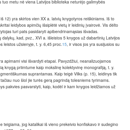
nes tuo metu nė viena Latvijos biblioteka neturėjo galimybės
 iš 12) yra skirtos vien XX a. latvių knygotyros reiškiniams. Iš to
tai leidybos apimčių išsiplėtė vietų ir leidinių įvairovė. Vis dėlto
itytojas turi pats pasidaryti apibendrinamąsias išvadas.
dalykų, kad, pvz., XVI a. išleistos 5 knygos už dabartinių Latvijos
leistos užsienyje, t. y. 6,45 proc.
15
, ir visos jos yra susijusios su
ėra apimami visi išvardyti etapai. Pavyzdžiui, neanalizuojamos
ią knygą priimtume kaip mokslinę kolektyvinę monografiją, t. y.
 fragmentiškumas suprantamas. Kaip teigė Vilks (p. 15), leidinys tik
ks, tačiau nuo šiol jie turės gerą pagrindą tolesniems tyrimams.
nys pakvies pasvarstyti, kaip, kodėl ir kam knygos leidžiamos už
teigiama, jog katalikai iš vieno prekeivio konfiskavo ir sudegino