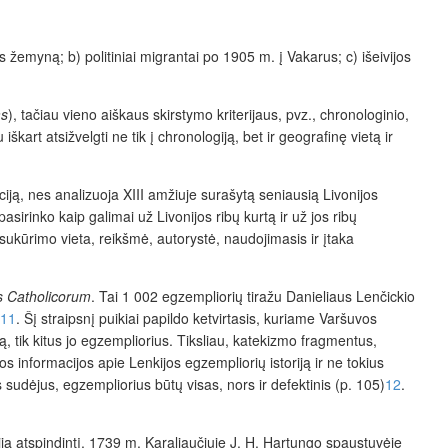
 žemyną; b) politiniai migrantai po 1905 m. į Vakarus; c) išeivijos
s
), tačiau vieno aiškaus skirstymo kriterijaus, pvz., chronologinio,
škart atsižvelgti ne tik į chronologiją, bet ir geografinę vietą ir
aciją, nes analizuoja XIII amžiuje surašytą seniausią Livonijos
asirinko kaip galimai už Livonijos ribų kurtą ir už jos ribų
 sukūrimo vieta, reikšmė, autorystė, naudojimasis ir įtaka
 Catholicorum
. Tai 1 002 egzempliorių tiražu Danieliaus Lenčickio
11
. Šį straipsnį puikiai papildo ketvirtasis, kuriame Varšuvos
, tik kitus jo egzempliorius. Tiksliau, katekizmo fragmentus,
s informacijos apie Lenkijos egzempliorių istoriją ir ne tokius
sudėjus, egzempliorius būtų visas, nors ir defektinis (p. 105)
12
.
ją atspindintį, 1739 m. Karaliaučiuje J. H. Hartungo spaustuvėje