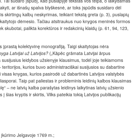
cm. Tai sudaro įspūdį, kad puslapyje tekstas vos telpa, o laikydamas
akyti, ar išnašų spalva blyškesnė, ar toks įspūdis susidaro dėl
is skirtingų kalbų neskyrimas, teikiant tekstą greta (p. 3), puslapių
dėl skaitytojo dėmesio. Tačiau atsitraukus nuo knygos meninės formos
iek skubotai, palikta korektūros ir redakcinių klaidų (p. 61, 94, 123,
 įprastą kolektyvinę monografiją. Taigi skaitytojas nėra
yga Latvijai už Latvijos?
(„Kāpēc grāmata Latvijai ārpus
ija susijusius leidybos užsienyje klausimus, todėl joje teikiamoms
– teritorijos, kurios buvo administraciškai susijusios su dabartine
yti visas knygas, kurios pasirodė už dabartinės Latvijos valstybės
 diasporai. Taip pat paliestas ir probleminis leidinių kalbos klausimas
lę“ – ne latvių kalba parašytas leidinys laikytinas latvių užsienio
 šias kryptis ir skirtis, Vilks pateikia tokią Latvijos publikacijų
 įkūrimo Jelgavoje 1769 m.;