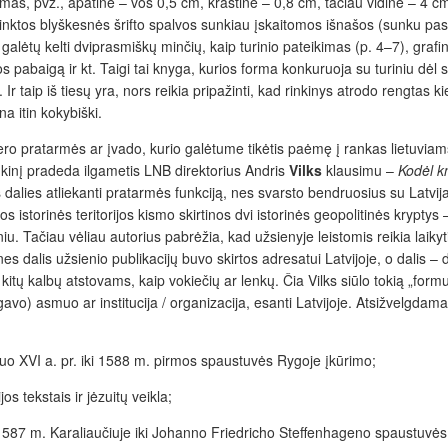
nkimas, pvz., apatinė – vos 0,5 cm, kraštinė – 0,8 cm, tačiau vidinė – 4 
rinktos blyškesnės šrifto spalvos sunkiau įskaitomos išnašos (sunku pas
 galėtų kelti dviprasmiškų minčių, kaip turinio pateikimas (p. 4–7), grafin
ygos pabaigą ir kt. Taigi tai knyga, kurios forma konkuruoja su turiniu 
Ir taip iš tiesų yra, nors reikia pripažinti, kad rinkinys atrodo rengtas k
na itin kokybiški.
o pratarmės ar įvado, kurio galėtume tikėtis paėmę į rankas lietuviams
inkinį pradeda ilgametis LNB direktorius Andris
Vilks
klausimu –
Kodėl kn
), iš dalies atliekanti pratarmės funkciją, nes svarsto bendruosius su Latv
s istorinės teritorijos kismo skirtinos dvi istorinės geopolitinės kryptys 
eniu. Tačiau vėliau autorius pabrėžia, kad užsienyje leistomis reikia laik
 nes dalis užsienio publikacijų buvo skirtos adresatui Latvijoje, o dalis –
 kitų kalbų atstovams, kaip vokiečių ar lenkų. Čia Vilks siūlo tokią „formu
gavo) asmuo ar institucija / organizacija, esanti Latvijoje. Atsižvelgdamas į
o XVI a. pr. iki 1588 m. pirmos spaustuvės Rygoje įkūrimo;
os tekstais ir jėzuitų veikla;
87 m. Karaliaučiuje iki Johanno Friedricho Steffenhageno spaustuvės