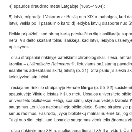
4) spaudos draudimo metai Latgaloje (1865–1904);
5) latvių migracija į Vakarus ar Rusiją nuo XIX a. pabaigos, kuri da
latvių veikla po II pasaulinio karo; d) leidyba latvių diasporai nuo
Reikia pripažinti, kad pirmą kartą perskaičius šią klasifikaciją supr
nėra. Vis dėlto skaitant toliau išaiškėja, kad latvių leidyba užsienyje
aplinkybes.
Toliau straipsniai rinkinyje pateikiami chronologiškai. Tiesa, antras
kroniką –
Livländische Reimchronik
, lietuviams pažįstamą pavad
esantiems adresatams skirtą tekstą (p. 31). Straipsniu jis siekia a
kolektyvinei atminčiai.
Trečiajame rinkinio straipsnyje Renāte
Berga
(p. 55–82) susistemi
spaustuvėje Vilniuje leistas ir šiuo metu Upsalos universiteto bib
universiteto bibliotekos Retųjų spaudinių skyriaus vedėja Izabela
W
saugomus Lenkijos nacionalinėje bibliotekoje. Šiame straipsnyje pat
senus radimus. Pasirodo, įvykę bibliotekų mainai nulėmė tai, jog d
Taigi nuo šiol teigti, kad Upsaloje saugomas vienintelis žinomas vi
Toliau rinkinyje nuo XVI a. šuoliuojama tiesiai į XVIII a. vidurį. Či