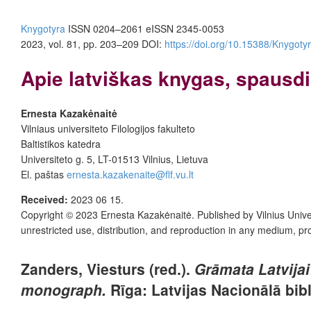
Knygotyra
ISSN 0204–2061
e
ISSN 2345-0053
2023, vol. 81, pp. 203–209
DOI:
https://doi.org/10.15388/Knygoty
Apie latviškas knygas, spausdi
Ernesta Kazakėnaitė
Vilniaus universiteto Filologijos fakulteto
Baltistikos katedra
Universiteto g. 5, LT-01513 Vilnius, Lietuva
El. paštas
ernesta.kazakenaite@flf.vu.lt
Received:
2023 06 15
.
Copyright © 2023
Ernesta Kazakėnaitė
. Published by
Vilnius Univ
unrestricted use, distribution, and reproduction in any medium, pr
Zanders, Viesturs (red.).
Grāmata Latvijai 
monograph.
Rīga: Latvijas Nacionālā bibl