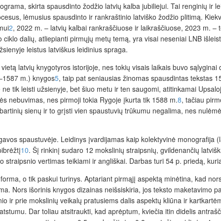
a, skirta spausdinto žodžio latvių kalba jubiliejui. Tai renginių ir leidi
rocesus, lėmusius spausdinto ir rankraštinio latviško žodžio plitimą. Ki
mui
2
, 2022 m. – latvių kalbai rankraščiuose ir laik­raščiuose, 2023 m. – t
ciklo dalių, atliepianti pirmųjų metų temą, yra visai neseniai LNB išleis
sienyje leistus latviškus leidinius spraga.
 vietą latvių knygotyros istorijoje, nes tokių visais laikais buvo sąlygina
6–1587 m.) knygos
5
, taip pat seniausias žinomas spausdintas tekstas 
 ne tik leisti užsienyje, bet šiuo metu ir ten saugomi, atitinkamai Upsalo
ės nebuvimas, nes pirmoji tokia Rygoje įkurta tik 1588 m.
8
, tačiau pirm
bartinių sienų ir to grįsti vien spaustuvių trūkumu negalima, nes nulėmė 
elgavos spaustuvėje. Leidinys įvardijamas kaip kolektyvinė monografija (
pibrėžtį
10
. Šį rinkinį sudaro 12 mokslinių straipsnių, gvildenančių latviš
rmo straipsnio vertimas teikiami ir angliškai. Darbas turi 54 p. priedą, ku
ma, o tik paskui turinys. Aptariant pirmąjį aspektą minėtina, kad nors ap
ma. Nors išorinis knygos dizainas neišsiskiria, jos teksto maketavimo pas
nio ir prie mokslinių veikalų pratusiems dalis aspektų kliūna ir kartkartėm
 atstumu. Dar toliau atsitraukti, kad aprėptum, kviečia itin didelis antra