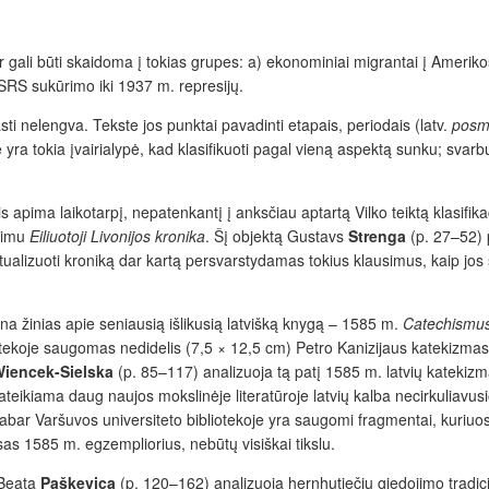
r gali būti skaidoma į tokias grupes: a) ekonominiai migrantai į Amerikos
 SSRS sukūrimo iki 1937 m. represijų.
asti nelengva. Tekste jos punktai pavadinti etapais, periodais (latv.
posm
 yra tokia įvairialypė, kad klasifikuoti pagal vieną aspektą sunku; svarbu i
is apima laikotarpį, nepatenkantį į anksčiau aptartą Vilko teiktą klasifik
inimu
Eiliuotoji Livonijos kronika
. Šį objektą Gustavs
Strenga
(p. 27–52) p
ktualizuoti kroniką dar kartą persvarstydamas tokius klausimus, kaip jos
na žinias apie seniausią išlikusią latvišką knygą – 1585 m.
Catechismus
liotekoje saugomas nedidelis (7,5 × 12,5 cm) Petro Kanizijaus katekizmas
iencek-Sielska
(p. 85–117) analizuoja tą patį 1585 m. latvių katekizmą
eikiama daug naujos mokslinėje literatūroje latvių kalba necirkuliavusio
abar Varšuvos universiteto bibliotekoje yra saugomi fragmentai, kuriuos 
sas 1585 m. egzempliorius, nebūtų visiškai tikslu.
a Beata
Paškevica
(p. 120–162) analizuoja hernhutiečių giedojimo tradici