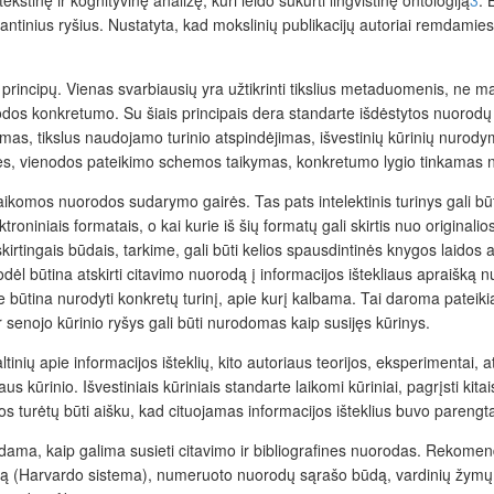
tinius ryšius. Nustatyta, kad mokslinių publikacijų autoriai remdamiesi kit
 principų. Vienas svarbiausių yra užtikrinti tikslius metaduomenis, ne m
nuorodos konkretumo. Su šiais principais dera standarte išdėstytos nuor
as, tikslus naudojamo turinio atspindėjimas, išvestinių kūrinių nurodymas
mybes, vienodos pateikimo schemos taikymas, konkretumo lygio tinkamas
taikomos nuorodos sudarymo gairės. Tas pats intelektinis turinys gali bū
ktroniniais formatais, o kai kurie iš šių formatų gali skirtis nuo originali
rtingais būdais, tarkime, gali būti kelios spausdintinės knygos laidos ar 
ėl būtina atskirti citavimo nuorodą į informacijos ištekliaus apraišką 
oje būtina nurodyti konkretų turinį, apie kurį kalbama. Tai daroma pateik
r senojo kūrinio ryšys gali būti nurodomas kaip susijęs kūrinys.
inių apie informacijos išteklių, kito autoriaus teorijos, eksperimentai, atv
aus kūrinio. I
švestiniais kūriniais standarte laikomi kūriniai, pagrįsti kitai
os turėtų būti aišku, kad cituojamas informacijos išteklius buvo parengtas
odama, kaip galima susieti citavimo ir bibliografines nuorodas. Rekom
emą (Harvardo sistema), numeruoto nuorodų sąrašo būd
ą, v
ardinių žymų