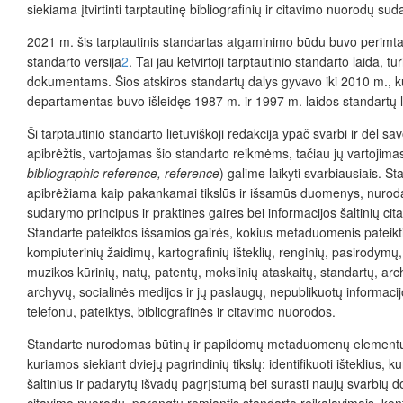
siekiama įtvirtinti tarptautinę bibliografinių ir citavimo nuorodų s
2021 m. šis tarptautinis standartas atgaminimo būdu buvo perimtas k
standarto versija
2
. Tai jau ketvirtoji tarptautinio standarto laida,
dokumentams. Šios atskiros standartų dalys gyvavo iki 2010 m., kuo
departamentas buvo išleidęs 1987 m. ir 1997 m. laidos standartų l
Ši tarptautinio standarto lietuviškoji redakcija ypač
svarbi ir dėl sav
apibrėžtis, vartojamas šio standarto reikmėms, tačiau jų vartojim
bibliographic reference, reference
) galime laikyti svarbiausiais. 
apibrėžiama kaip pakankamai tikslūs ir išsamūs duomenys, nuro
sudarymo principus ir praktines gaires bei informacijos šaltinių c
Standarte pateiktos išsamios gairės
, kokius metaduomenis pateikt
kompiuterini
ų
žaidim
ų
, kartografini
ų išteklių
, rengini
ų
, pasirodym
ų
muzikos k
ūrinių
, nat
ų
, patent
ų
, mokslinių ata­skait
ų
, standart
ų
, arc
archyv
ų
, socialinės medijos ir j
ų
paslaug
ų
, nepublikuot
ų
informacijo
telefonu, pateiktys, bibliografinės ir citavimo nuorodos.
Standarte nurodomas būtinų ir papildomų metaduomenų elementų ri
kuriamos siekiant dviejų pagrindinių tikslų: identifikuoti išteklius,
šaltinius ir padarytų išvadų pagrįstumą bei surasti naujų svarbių d
citavimo nuorodų, parengtų remiantis standarto reikalavimais, kontek