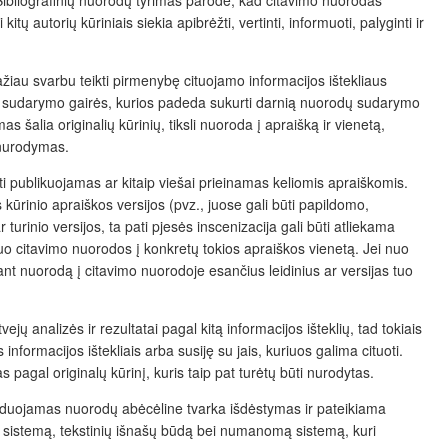
ų autorių kūriniais siekia apibrėžti, vertinti, informuoti, palyginti ir
ažiau svarbu teikti pirmenybę cituojamo informacijos ištekliaus
odų sudarymo gairės, kurios padeda sukurti darnią nuorodų sudarymo
 šalia originalių kūrinių, tiksli nuoroda į apraišką ir vienetą,
 nurodymas.
ti publikuojamas ar kitaip viešai prieinamas keliomis apraiškomis.
os kūrinio apraiškos versijos (pvz., juose gali būti papildomo,
turinio versijos, ta pati pjesės inscenizacija gali būti atliekama
nuo citavimo nuorodos į konkretų tokios apraiškos vienetą. Jei nuo
iant nuorodą į citavimo nuorodoje esančius leidinius ar versijas tuo
ejų analizės ir rezultatai pagal kitą informacijos ištekli
ų
, tad tokiais
s informacijos ištekliais arba susiję su jais, kuriuos galima cituoti.
 pagal originalų kūrinį, kuris taip pat turėtų būti nurodytas.
enduojamas nuorodų abėcėline tvarka išdėstymas ir pateikiama
 sistem
ą
, tekstinių
išnašų būdą bei n
umanom
ą
sistem
ą, kuri