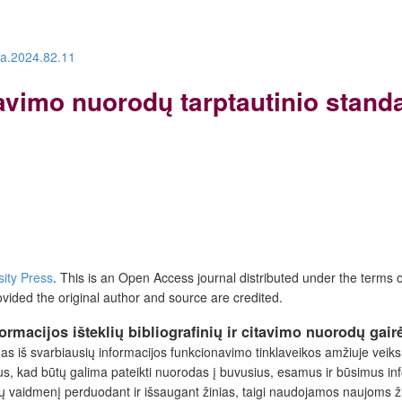
ra.2024.82.11
itavimo nuorodų tarptautinio stand
sity Press
. This is an Open Access journal distributed under the terms 
ovided the original author and source are credited.
rmacijos išteklių bibliografinių ir citavimo nuorodų gair
as iš svarbiausių informacijos funkcionavimo tinklaveikos amžiuje veiks
tipus, kad būtų galima pateikti nuorodas į buvusius, esamus ir būsimus inf
 svarbų vaidmenį perduodant ir išsaugant žinias, taigi naudojamos naujoms 