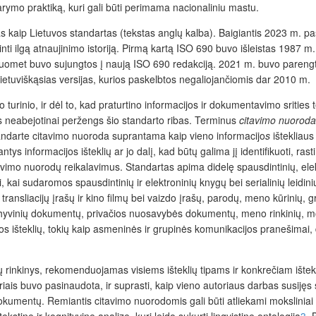
udarymo praktiką, kuri gali būti perimama nacionaliniu mastu.
aip Lietuvos standartas (tekstas anglų kalba). Baigiantis 2023 m. pasiro
 turinti ilgą atnaujinimo istoriją. Pirmą kartą ISO 690 buvo išleistas 1987
met buvo sujungtos į naują ISO 690 redakciją. 2021 m. buvo parengta ke
ietuviškąsias versijas, kurios paskelbtos negaliojančiomis dar 2010 m.
o turinio, ir dėl to, kad praturtino informacijos ir dokumentavimo srities
as neabejotinai peržengs šio standarto ribas. Terminus
citavimo nuoroda
Standarte citavimo nuoroda suprantama kaip vieno informacijo
s
ištekliaus
dantys
informacijos išteklių ar jo dalį, kad būtų galima jį identifikuoti, rast
itavimo nuorodų reikalavimus. Standart
as apima didelę spausdintinių, elek
i, kai sudaromos spausdintini
ų
ir elektronini
ų
knygų bei serialinių leidinių
, transliacijų įraš
ų
ir kino film
ų
bei vaizdo įraš
ų
, parod
ų
, meno kūrinių, g
hyvini
ų
dokument
ų
, privačios nuosavybės dokument
ų
, meno rinkini
ų
, m
s ištekli
ų
, toki
ų
kaip asmeninės ir grupinės komunikacijos pranešimai, di
nkinys, rekomenduojamas visiems išteklių tipams ir konkrečiam ištekl
 kuriais buvo pasinaudota, ir suprasti, kaip vieno autoriaus darbas susijęs
okumentų. Remiantis citavimo nuorodomis gali būti atliekami moksliniai t
stinę ir kognityvinę analizę, kuri leido sukurti lingvistinę ontologiją
3
. 