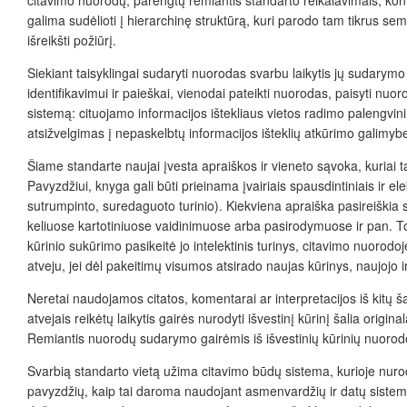
galima sudėlioti į hierarchinę struktūrą, kuri parodo tam tikrus seman
išreikšti požiūrį.
Siekiant taisyklingai sudaryti nuorodas svarbu laikytis jų sudarymo
identifikavimui ir paieškai, vienodai pateikti nuorodas, paisyti 
sistemą: cituojamo informacijos ištekliaus vietos radimo palengvinim
atsižvelgimas į nepaskelbtų informacijos išteklių atkūrimo gali
Šiame standarte naujai įvesta apraiškos ir vienet
o sąvoka, kuriai 
Pavyzdžiui, knyga gali būti prieinama įvairiais spausdintiniais ir ele
sutrumpinto, suredaguoto turinio). Kiekviena apraiška pasireiškia ski
keliuose kartotiniuose vaidinimuose arba pasirodymuose ir pan. Tod
kūrinio sukūrimo pasikeitė jo intelektinis turinys, citavimo nuorod
atveju, jei dėl pakeitim
ų visumos
atsirado naujas kūrinys, naujojo i
Neretai naudojamos citatos, komentarai ar interpretacijos iš kitų šalt
atvejais reikėtų laikytis gairės nurodyti išvestinį kūrinį šalia original
Remiantis nuorodų sudarymo gairėmis iš i
švestinių kūrinių nuorod
Svarbią standarto vietą užima citavimo
būdų
sistema, kurioje nur
pavyzdžių, kaip tai daroma naudojant asmenvardžių ir datų sist