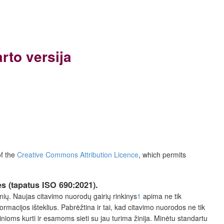
arto versija
of the
Creative Commons Attribution Licence
, which permits
ės (tapatus
ISO
690:2021).
nių. Naujas citavimo nuorodų gairių rinkinys
1
apima ne tik
ormacijos išteklius. Pabrėžtina ir tai, kad citavimo nuorodos ne tik
žinioms kurti ir esamoms sieti su jau turima žinija. Minėtu standartu