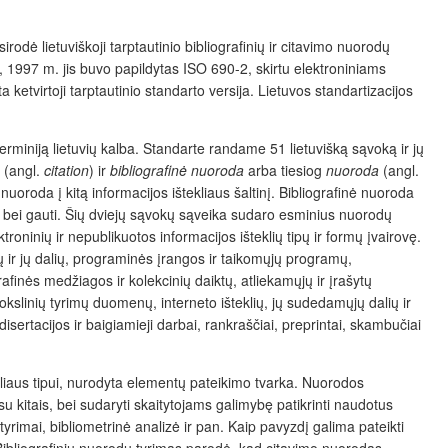
dė lietuviškoji tarptautinio bibliografinių ir citavimo nuorodų
 m., 1997 m. jis buvo papildytas ISO 690-2, skirtu elektroniniams
tvirtoji tarptautinio standarto versija. Lietuvos standartizacijos
 terminiją lietuvių kalba. Standarte randame 51 lietuvišką sąvoką ir jų
(angl.
citation
) ir
bibliografinė nuoroda
arba tiesiog
nuoroda
(angl.
 nuoroda į kitą informacijos ištekliaus šaltinį. Bibliografinė nuoroda
i bei gauti.
Šių dviejų sąvokų sąveika sudaro esminius nuorodų
troninių ir nepublikuotos informacijos išteklių tipų ir formų
įvairovę.
 ir jų dali
ų
, programinės įrangos ir taikom
ųjų programų
,
rafinės medžiagos ir kolekcinių daiktų, atliekam
ųjų
ir įrašyt
ų
okslinių tyrimų duomenų, interneto ištekli
ų
, jų sudedam
ųjų
dalių ir
sertacijos ir baigiamieji darbai, rankraš
čiai,
preprintai, skambučiai
iaus tipui, nurodyta elementų pateikimo tvarka. Nuorodos
 su kitais, bei sudaryti skaitytojams galimybę patikrinti naudotus
yrimai, bibliometrinė analizė ir pan. Kaip pavyzdį galima pateikti
Bibliografinių nuorodų tyrimas parodė, kad citavimo nuorodas