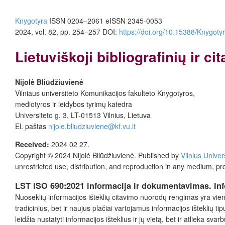
Knygotyra
ISSN 0204–2061
e
ISSN 2345-0053
2024, vol. 82, pp. 254–257
DOI:
https://doi.org/10.15388/Knygoty
Lietuviškoji bibliografinių ir c
Nijolė Bliūdžiuvienė
Vilniaus universiteto Komunikacijos fakulteto Knygotyros,
mediotyros ir leidybos tyrimų katedra
Universiteto g. 3, LT-01513 Vilnius, Lietuva
El. paštas
nijole.bliudziuviene@kf.vu.lt
Received:
2024 02 27.
Copyright © 2024
Nijolė Bliūdžiuvienė
. Published by
Vilnius Univer
unrestricted use, distribution, and reproduction in any medium, pr
LST ISO
690:2021 informacija ir dokumentavimas. Info
Nuoseklių informacijos išteklių citavimo nuorodų rengimas yra vien
tradicinius, bet ir naujus plačiai vartojamus informacijos išteklių 
leidžia nustatyti informacijos išteklius ir jų vietą, bet ir atlieka