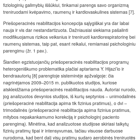
fiziologinių galimybių iššūkiui, tinkamai parengs savo organizmą
treniruodami kvėpavimo, raumenų ir kardiovaskulines sistemas [7].
Priešoperacinės reabilitacijos koncepcija sąlygiškai yra dar labai
nauja ir vis dar nestandartizuota. Dažniausiai siekiama pašalinti
modifikuojamus rizikos veiksnius ir treniruoti kardiorespiratorinę bei
raumenų sistemas, taip pat, esant reikalui, remiamasi psichologiniu
parengimu (žr. 1 pav.).
Šiandien egzistuojančių priešoperacinės reabilitacijos programų
heterogeniškumo problematika plačiai aptariama Y. Hijazi’io ir
bendraautorių [8] parengtoje sisteminėje apžvalgoje: čia
nagrinėjamos 2009–2015 m. publikuotos studijos, kuriose
atskleidžiama priešoperacinės reabilitacijos nauda. Autoriai nurodo,
jog analizuotos devynios studijos, iš kurių septynios – unimodalinės
(priešoperacinė reabilitacija apima tik fizinius pratimus), o dvi –
trimodalinės (priešoperacinė reabilitacija apima fizinius pratimus,
mitybos nepakankamumo korekciją ir psichologinį paciento
parengimą). Minėtina, kad analizuotose studijose skiriasi taikytų
fizinių pratimų tipai ir intensyvumas, tačiau visuose darbuose
nurodoma, kad bent dalį visų pratimų sudaro aerobinės treniruotės