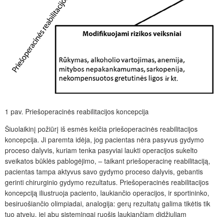
1 pav.
Priešoperacinės reabilitacijos koncepcija
Šiuolaikinį požiūrį iš esmės keičia priešoperacinės reabilitacijos
koncepcija. Ji paremta idėja, jog pacientas nėra pasyvus gydymo
proceso dalyvis, kuriam tenka pasyviai laukti operacijos sukelto
sveikatos būklės pablogėjimo, – taikant priešoperacinę reabilitaciją,
pacientas tampa aktyvus savo gydymo proceso dalyvis, gebantis
gerinti chirurginio gydymo rezultatus. Priešoperacinės reabilitacijos
koncepciją iliustruoja paciento, laukiančio operacijos, ir sportininko,
besiruošiančio olimpiadai, analogija: gerų rezultatų galima tikėtis tik
tuo atveju, jei abu sistemingai ruošis laukiančiam didžiuliam