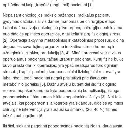
apibūdinami kaip „trapūs“ (angl.
frail
) pacientai [1].
Nepaisant onkologijos mokslo pažangos, radikalus pacientų
gydymas dažniausiai vis dar neįmanomas be chirurgijos etapo.
Labai dažnu atveju onkologinė pilvo organų chirurgija neatsiejama
nuo didelės apimties operacijos, o tai kelia stiprų fiziologinį stresą
[2]. Operacija aktyvina metabolinius ir katabolinius procesus, didina
deguonies suvartojimą organizme ir skatina streso hormonų ir
uždegiminių citokinų produkciją [3, 4]. Minėti procesai veikia visus
operuojamus pacientus, tačiau „trapūs“ pacientai, kurių fizinė būklė
buvo prasta dar iki operacijos, yra ypač neatsparūs fiziologiniam
stresui. „Trapių“ pacientų kompensaciniai fiziologiniai rezervai yra
labai riboti, todėl pacientai negali prisitaikyti prie išaugusio
metabolinio poreikio [5]. Dažnu atveju būtent dėl šio fiziologinio
rezervo nepakankamumo kyla pooperacinių komplikacijų, išauga
pooperacinis mirštamumas ir kitos nepalankios išeitys [3]. Net tais
atvejais, kai pooperacinis laikotarpis yra sklandus, didelės apimties
chirurginė intervencija yra susijusi su smarkiu (20–40 %) fizinės
būklės pablogėjimu [6].
Iki šiol, siekiant pagerinti pooperacines pacientų išeitis, daugiausia