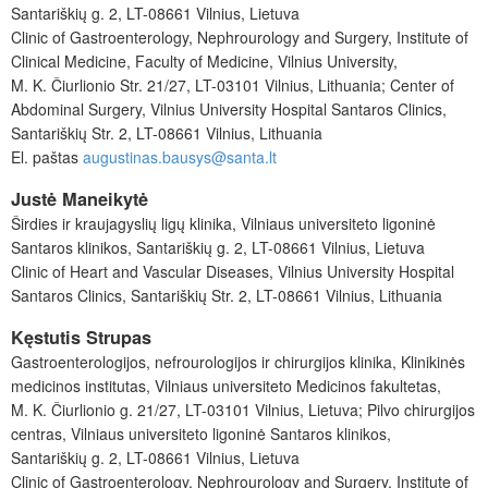
Santariškių g. 2, LT-08661 Vilnius, Lietuva
Clinic of Gastroenterology, Nephrourology and Surgery, Institute of
Clinical Medicine, Faculty of Medicine, Vilnius University,
M. K. Čiurlionio Str. 21/27, LT-03101 Vilnius, Lithuania; Center of
Abdominal Surgery, Vilnius University Hospital Santaros Clinics,
Santariškių Str. 2, LT-08661 Vilnius, Lithuania
El. paštas
augustinas.bausys@santa.lt
Justė Maneikytė
Širdies ir kraujagyslių ligų klinika, Vilniaus universiteto ligoninė
Santaros klinikos, Santariškių g. 2, LT-08661 Vilnius, Lietuva
Clinic of Heart and Vascular Diseases, Vilnius University Hospital
Santaros Clinics, Santariškių Str. 2, LT-08661 Vilnius, Lithuania
Kęstutis Strupas
Gastroenterologijos, nefrourologijos ir chirurgijos klinika, Klinikinės
medicinos institutas, Vilniaus universiteto Medicinos fakultetas,
M. K. Čiurlionio g. 21/27, LT-03101 Vilnius, Lietuva; Pilvo chirurgijos
centras, Vilniaus universiteto ligoninė Santaros klinikos,
Santariškių g. 2, LT-08661 Vilnius, Lietuva
Clinic of Gastroenterology, Nephrourology and Surgery, Institute of