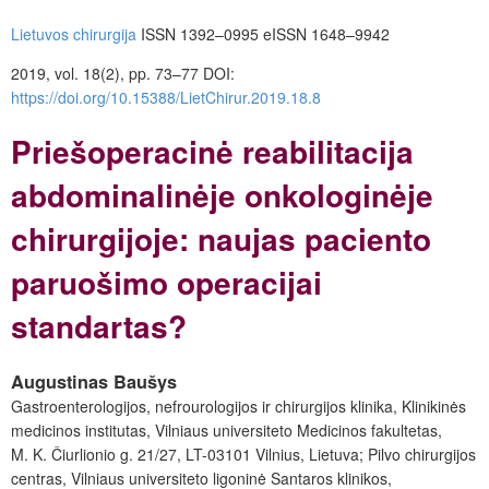
Lietuvos chirurgija
ISSN 1392–0995
eISSN 1648–9942
2019, vol. 18(2), pp. 73–77
DOI:
https://doi.org/10.15388/LietChirur.2019.18.8
Priešoperacinė reabilitacija
abdominalinėje onkologinėje
chirurgijoje: naujas paciento
paruošimo operacijai
standartas?
Augustinas Baušys
Gastroenterologijos, nefrourologijos ir chirurgijos klinika, Klinikinės
medicinos institutas, Vilniaus universiteto Medicinos fakultetas,
M. K. Čiurlionio g. 21/27, LT-03101 Vilnius, Lietuva; Pilvo chirurgijos
centras, Vilniaus universiteto ligoninė Santaros klinikos,