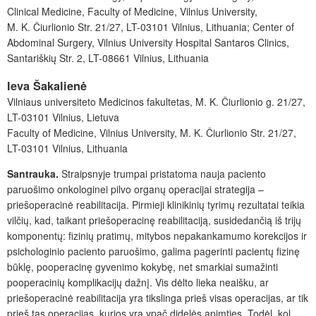
Clinical Medicine, Faculty of Medicine, Vilnius University,
M. K. Čiurlionio Str. 21/27, LT-03101 Vilnius, Lithuania; Center of
Abdominal Surgery, Vilnius University Hospital Santaros Clinics,
Santariškių Str. 2, LT-08661 Vilnius, Lithuania
Ieva Šakalienė
Vilniaus universiteto Medicinos fakultetas, M. K. Čiurlionio g. 21/27,
LT-03101 Vilnius, Lietuva
Faculty of Medicine, Vilnius University, M. K. Čiurlionio Str. 21/27,
LT-03101 Vilnius, Lithuania
Santrauka.
Straipsnyje trumpai pristatoma nauja paciento
paruošimo onkologinei pilvo organų operacijai strategija –
priešoperacinė reabilitacija. Pirmieji klinikinių tyrimų rezultatai teikia
vilčių, kad, taikant priešoperacinę reabilitaciją, susidedančią iš trijų
komponentų: fizinių pratimų, mitybos nepakankamumo korekcijos ir
psichologinio paciento paruošimo, galima pagerinti pacientų fizinę
būklę, pooperacinę gyvenimo kokybę, net smarkiai sumažinti
pooperacinių komplikacijų dažnį. Vis dėlto lieka neaišku, ar
priešoperacinė reabilitacija yra tikslinga prieš visas operacijas, ar tik
prieš tas operacijas, kurios yra ypač didelės apimties. Todėl, kol