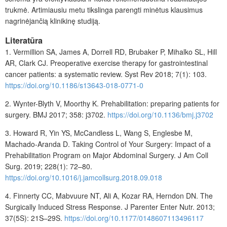
trukmė. Artimiausiu metu tikslinga parengti minėtus klausimus
nagrinėjančią klinikinę studiją.
Literatūra
1. Vermillion SA, James A, Dorrell RD, Brubaker P, Mihalko SL, Hill
AR, Clark CJ. Preoperative exercise therapy for gastrointestinal
cancer patients: a systematic review. Syst Rev 2018; 7(1): 103.
https://doi.org/10.1186/s13643-018-0771-0
2. Wynter-Blyth V, Moorthy K. Prehabilitation: preparing patients for
surgery. BMJ 2017; 358: j3702.
https://doi.org/10.1136/bmj.j3702
3. Howard R, Yin YS, McCandless L, Wang S, Englesbe M,
Machado-Aranda D. Taking Control of Your Surgery: Impact of a
Prehabilitation Program on Major Abdominal Surgery. J Am Coll
Surg. 2019; 228(1): 72–80.
https://doi.org/10.1016/j.jamcollsurg.2018.09.018
4. Finnerty CC, Mabvuure NT, Ali A, Kozar RA, Herndon DN. The
Surgically Induced Stress Response. J Parenter Enter Nutr. 2013;
37(5S): 21S–29S.
https://doi.org/10.1177/0148607113496117