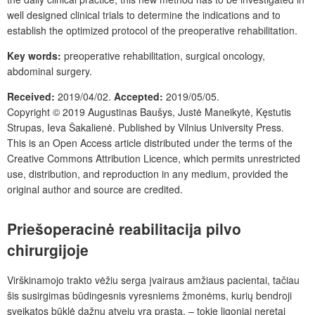
well designed clinical trials to determine the indications and to
establish the optimized protocol of the preoperative rehabilitation.
Key words:
preoperative rehabilitation, surgical oncology,
abdominal surgery.
Received
:
2019/04/02.
Accepted:
2019/05/05.
Copyright © 2019
Augustinas Baušys, Justė Maneikytė, Kęstutis
Strupas, Ieva Šakalienė
. Published by
Vilnius University Press
.
This is an Open Access article distributed under the terms of the
Creative Commons Attribution Licence
, which permits unrestricted
use, distribution, and reproduction in any medium, provided the
original author and source are credited.
Priešoperacinė reabilitacija pilvo
chirurgijoje
Virškinamojo trakto vėžiu serga įvairaus amžiaus pacientai, tačiau
šis susirgimas būdingesnis vyresniems žmonėms, kurių bendroji
sveikatos būklė dažnu atveju yra prasta, – tokie ligoniai neretai