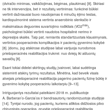
(dviračio minimas, vaikščiojimas, bėgimas, plaukimas) [8]. Skiriasi
ne tik intervencijos, bet ir rezultatų vertinimas: funkcinei būklei
vertinti dažniausiai buvo naudojamas 6 minučių ėjimo testas,
kardiopulmoninė sistema vertinta anaerobinio slenksčio ir
max
maksimalaus deguonies suvartojimo rodikliais (VO2
),
psichologinei būklei vertinti naudotos hospitalinė nerimo ir
depresijos skalės. Taip pat, remiantis standartizuotais klausimynais,
vertintos pooperacinės komplikacijos ir pacientų gyvenimo kokybė
[8]. Įdomu, jog atskirose studijose labai varijuoja nurodomos
priešoperacinės reabilitacijos trukmė: nuo dviejų iki aštuonių
savaičių [8].
Esant tokiai didelei skirtingų studijų įvairovei, labai sudėtinga
sisteminti atskirų tyrimų rezultatus. Minėtina, kad beveik visais
atvejais priešoperacinė reabilitacija pagerino pacientų fizinę būklę ir
gyvenimo kokybę pooperaciniu laikotarpiu [9–13].
Intriguojantys rezultatai pateikiami 2018 m. publikuotoje
A. Barberan’o-Garcia’os ir bendraautorių randomizuotoje studijoje
[14]. Tyrėjai nurodo, jog pacientų, kuriems atliktos didžiosios pilvo
chirurginės operacijos, grupėje priešoperacinė reabilitacija