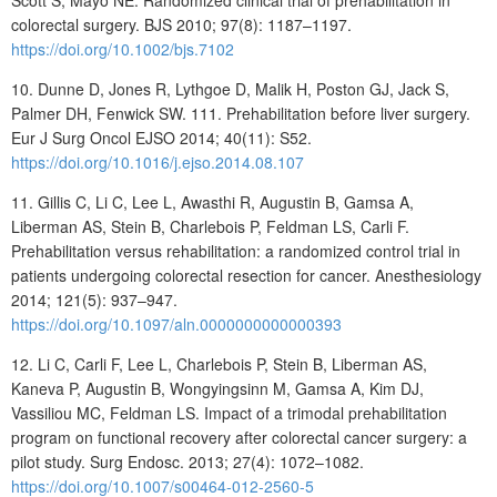
colorectal surgery. BJS 2010; 97(8): 1187–1197.
https://doi.org/10.1002/bjs.7102
10. Dunne D, Jones R, Lythgoe D, Malik H, Poston GJ, Jack S,
Palmer DH, Fenwick SW. 111. Prehabilitation before liver surgery.
Eur J Surg Oncol EJSO 2014; 40(11): S52.
https://doi.org/10.1016/j.ejso.2014.08.107
11. Gillis C, Li C, Lee L, Awasthi R, Augustin B, Gamsa A,
Liberman AS, St
ein B, Charlebois P, Feldman LS, Carli F.
Prehabilitation versus rehabilitation: a randomized control trial in
patients undergoing colorectal resection for cancer. Anesthesiology
2014; 121(5): 937–947.
https://doi.org/10.1097/aln.0000000000000393
12. Li C, Carli F, Lee L, Charlebois P, Stein B, Liberman AS,
Kaneva P, Augustin B, Wongyingsinn M, Gamsa A, Kim DJ,
Vassiliou MC, Feldman LS. Impact of a trimodal prehabilitation
program on functional recovery after colorectal cancer surgery: a
pilot study. Surg Endosc. 2013; 27(4): 1072–1082.
https://doi.org/10.1007/s00464-012-2560-5