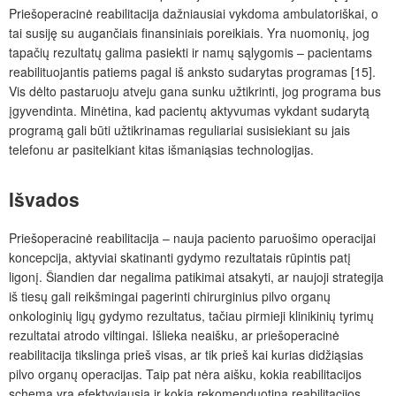
Priešoperacinė reabilitacija dažniausiai vykdoma ambulatoriškai, o
tai susiję su augančiais finansiniais poreikiais. Yra nuomonių, jog
tapačių rezultatų galima pasiekti ir namų sąlygomis – pacientams
reabilituojantis patiems pagal iš anksto sudarytas programas [15].
Vis dėlto pastaruoju atveju gana sunku užtikrinti, jog programa bus
įgyvendinta. Minėtina, kad pacientų aktyvumas vykdant sudarytą
programą gali būti užtikrinamas reguliariai susisiekiant su jais
telefonu ar pasitelkiant kitas išmaniąsias technologijas.
Išvados
Priešoperacinė reabilitacija – nauja paciento paruošimo operacijai
koncepcija, aktyviai skatinanti gydymo rezultatais rūpintis patį
ligonį. Šiandien dar negalima patikimai atsakyti, ar naujoji strategija
iš tiesų gali reikšmingai pagerinti chirurginius pilvo organų
onkologinių ligų gydymo rezultatus, tačiau pirmieji klinikinių tyrimų
rezultatai atrodo viltingai. Išlieka neaišku, ar priešoperacinė
reabilitacija tikslinga prieš visas, ar tik prieš kai kurias didžiąsias
pilvo organų operacijas. Taip pat nėra aišku, kokia reabilitacijos
schema yra efektyviausia ir kokia rekomenduotina reabilitacijos