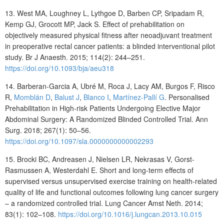
13. West MA, Loughney L, Lythgoe D, Barben CP, Sripadam R,
Kemp GJ, Grocott MP, Jack S. Effect of prehabilitation on
objectively measured physical fitness after neoadjuvant treatment
in preoperative rectal cancer patients: a blinded interventional pilot
study. Br J Anaesth. 2015; 114(2): 244–251.
https://doi.org/10.1093/bja/aeu318
14. Barberan-Garcia A, Ubré M, Roca J, Lacy AM, Burgos F, Risco
R,
Momblán D
,
Balust J
,
Blanco I
,
Martínez-Pallí G
. Personalised
Prehabilitation in High-risk Patients Undergoing Elective Major
Abdominal Surgery: A Randomized Blinded Controlled Trial. Ann
Surg. 2018; 267(1): 50–56.
https://doi.org/10.1097/sla.0000000000002293
15. Brocki BC, Andreasen J, Nielsen LR, Nekrasas V, Gorst-
Rasmussen A, Westerdahl E. Short and long-term effects of
supervised versus unsupervised exercise training on health-related
quality of life and functional outcomes following lung cancer surgery
– a randomized controlled trial. Lung Cancer Amst Neth. 2014;
83(1): 102–108.
https://doi.org/10.1016/j.lungcan.2013.10.015