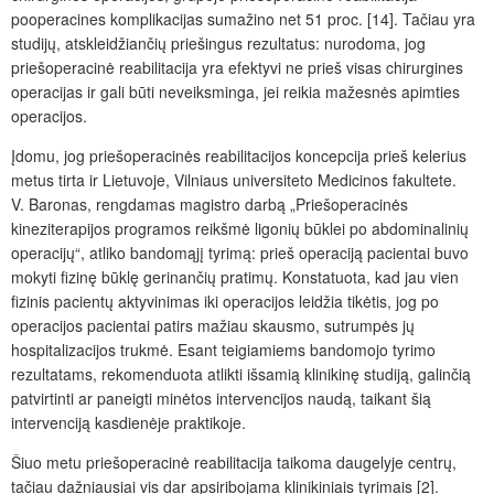
pooperacines komplikacijas sumažino net 51 proc. [14]. Tačiau yra
studijų, atskleidžiančių priešingus rezultatus: nurodoma, jog
priešoperacinė reabilitacija yra efektyvi ne prieš visas chirurgines
operacijas ir gali būti neveiksminga, jei reikia mažesnės apimties
operacijos.
Įdomu, jog priešoperacinės reabilitacijos koncepcija prieš kelerius
metus tirta ir Lietuvoje, Vilniaus universiteto Medicinos fakultete.
V. Baronas, rengdamas magistro darbą „Priešoperacinės
kineziterapijos programos reikšmė ligonių būklei po abdominalinių
operacijų“, atliko bandomąjį tyrimą: prieš operaciją pacientai buvo
mokyti fizinę būklę gerinančių pratimų. Konstatuota, kad jau vien
fizinis pacientų aktyvinimas iki operacijos leidžia tikėtis, jog po
operacijos pacientai patirs mažiau skausmo, sutrumpės jų
hospitalizacijos trukmė. Esant teigiamiems bandomojo tyrimo
rezultatams, rekomenduota atlikti išsamią klinikinę studiją, galinčią
patvirtinti ar paneigti minėtos intervencijos naudą, taikant šią
intervenciją kasdienėje praktikoje.
Šiuo metu priešoperacinė reabilitacija taikoma daugelyje centrų,
tačiau dažniausiai vis dar apsiribojama klinikiniais tyrimais [2].