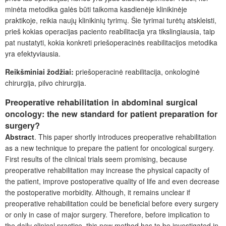
minėta metodika galės būti taikoma kasdienėje klinikinėje
praktikoje, reikia naujų klinikinių tyrimų. Šie tyrimai turėtų atskleisti,
prieš kokias operacijas paciento reabilitacija yra tikslingiausia, taip
pat nustatyti, kokia konkreti priešoperacinės reabilitacijos metodika
yra efektyviausia.
Reikšminiai žodžiai:
priešoperacinė reabilitacija, onkologinė
chirurgija, pilvo chirurgija.
Preoperative rehabilitation in abdominal surgical
oncology: the new standard for patient preparation for
surgery?
Abstract
.
This paper shortly introduces preoperative rehabilitation
as a new technique to prepare the patient for oncological surgery.
First results of the clinical trials seem promising, because
preoperative rehabilitation may increase the physical capacity of
the patient, improve postoperative quality of life and even decrease
the postoperative morbidity. Although, it remains unclear if
preoperative rehabilitation could be beneficial before every surgery
or only in case of major surgery. Therefore, before implication to
the daily clinical practice, this new method has to be investigated in