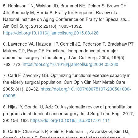
5. Robinson TN, Walston JD, Brummel NE, Deiner S, Brown CH
4th, Kennedy M, Hurria A. Frailty for Surgeons: Review of a
National Institute on Aging Conference on Frailty for Specialists. J
Am Coll Surg. 2015; 221(6): 1083–1092.
https://doi.org/10.1016/j.jamcollsurg.2015.08.428
6. Lawrence VA, Hazuda HP, Cornell JE, Pederson T, Bradshaw PT,
Mulrow CD, Page CP. Functional independence after major
abdominal surgery in the elderly. J Am Coll Surg. 2004; 199(5):
762–772.
https://doi.org/10.1016/j.jamcollsurg.2004.05.280
7. Carli F, Zavorsky GS. Optimizing functional exercise capacity in
the elderly surgical population. Curr Opin Clin Nutr Metab Care.
2005; 8(1): 23–32.
https://doi.org/10.1097/00075197-200501000-
00005
8. Hijazi Y, Gondal U, Aziz O. A systematic review of prehabilitation
programs in abdominal cancer surgery. Int J Surg Lond Engl. 2017;
39: 156–162.
https://doi.org/10.1016/j.ijsu.2017.01.111
9. Carli F, Charlebois P, Stein B, Feldman L, Zavorsky G, Kim DJ,
Scott S, Mayo NE. Randomized clinical trial of prehabilitation in