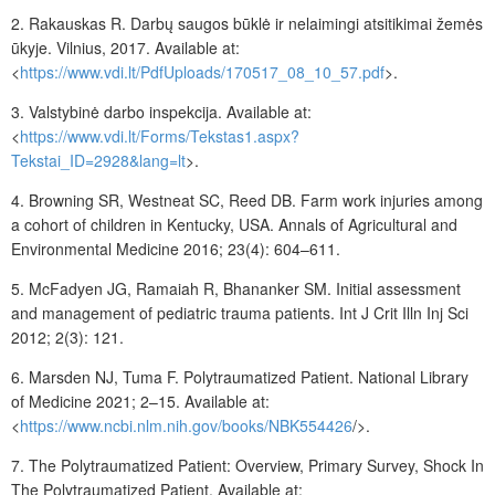
2.
Rakauskas
R. Darbų saugos būklė ir nelaimingi atsitikimai žemės
ūkyje. Vilnius, 2017. Available at:
<
https://www.vdi.lt/PdfUploads/170517_08_10_57.pdf
>.
3.
Valstybinė darbo inspekcija. Available at:
<
https://www.vdi.lt/Forms/Tekstas1.aspx?
Tekstai_ID=2928&lang=lt
>.
4.
Browning
SR, Westneat
SC, Reed
DB. Farm work injuries among
a cohort of children in Kentucky, USA. Annals of Agricultural and
Environmental Medicine 2016; 23(4): 604–611.
5.
McFadyen
JG, Ramaiah
R, Bhananker
SM. Initial assessment
and management of pediatric trauma patients. Int J Crit Illn Inj Sci
2012; 2(3): 121.
6.
Marsden
NJ, Tuma
F. Polytraumatized Patient. National Library
of Medicine 2021; 2–15. Available at:
<
https://www.ncbi.nlm.nih.gov/books/NBK554426
/>.
7.
The Polytraumatized Patient: Overview, Primary Survey, Shock In
The Polytraumatized Patient. Available at: