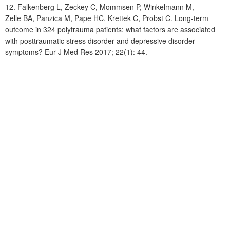
12.
Falkenberg
L, Zeckey
C, Mommsen
P, Winkelmann
M,
Zelle
BA, Panzica
M, Pape
HC, Krettek
C, Probst
C. Long-term
outcome in 324 polytrauma patients: what factors are associated
with posttraumatic stress disorder and depressive disorder
symptoms? Eur J Med Res 2017; 22(1): 44.