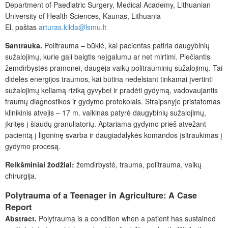
Department of Paediatric Surgery, Medical Academy, Lithuanian
University of Health Sciences, Kaunas, Lithuania
El. paštas
arturas.kilda@lsmu.lt
Santrauka.
Politrauma – būklė, kai pacientas patiria daugybinių
sužalojimų, kurie gali baigtis neįgalumu ar net mirtimi. Plečiantis
žemdirbystės pramonei, daugėja vaikų politrauminių sužalojimų. Tai
didelės energijos traumos, kai būtina nedelsiant tinkamai įvertinti
sužalojimų keliamą riziką gyvybei ir pradėti gydymą, vadovaujantis
traumų diagnostikos ir gydymo protokolais. Straipsnyje pristatomas
klinikinis atvejis – 17
m. vaikinas patyrė daugybinių sužalojimų,
įkritęs į šiaudų granuliatorių. Aptariama gydymo prieš atvežant
pacientą į ligoninę svarba ir daugiadalykės komandos įsitraukimas į
gydymo procesą.
Reikšminiai žodžiai:
žemdirbystė, trauma, politrauma, vaikų
chirurgija.
Polytrauma of a Teenager in Agriculture: A Case
Report
Abstract.
Polytrauma is a condition when a patient has sustained