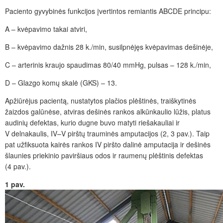
Paciento gyvybinės funkcijos įvertintos remiantis ABCDE principu:
A – kvėpavimo takai atviri,
B – kvėpavimo dažnis 28 k./min, susilpnėjęs kvėpavimas dešinėje,
C – arterinis kraujo spaudimas 80/40
mmHg, pulsas – 128 k./min,
D – Glazgo komų skalė (GKS) – 13.
Apžiūr
ėjus pacientą, nustatytos
plačios plėštinės, traiškytinės
žaizdos galūnėse, atviras dešinės rankos alkūnkaulio lūžis, platus
audinių defektas, kurio dugne buvo matyti riešakauliai ir
V
delnakaulis, IV–V pirštų trauminės amputacijos (2,
3
pav.). Taip
pat užfiksuota kairės rankos IV
piršto dalinė amputacija ir dešinės
šlaunies priekinio paviršiaus odos ir raumenų plėštinis defektas
(4
pav.).
1
pav.