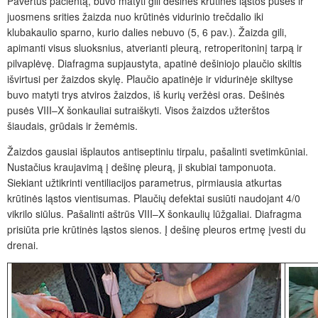
Pavertus pacientą, buvo matyti gili dešinės krūtinės ląstos pusės ir
juosmens srities žaizda nuo krūtinės vidurinio trečdalio iki
klubakaulio sparno, kurio dalies nebuvo (5,
6
pav.). Žaizda gili,
apimanti visus sluoksnius, atverianti pleurą, retroperitoninį tarpą ir
pilvaplėvę. Diafragma supjaustyta, apatinė dešiniojo plaučio skiltis
išvirtusi per žaizdos skylę. Plaučio apatinėje ir vidurinėje skiltyse
buvo matyti trys atviros žaizdos, iš kurių veržėsi oras. Dešinės
pusės VIII–X šonkauliai sutraiškyti. Visos žaizdos užterštos
šiaudais, grūdais ir žemėmis.
Žaizdos gausiai išplautos
antiseptiniu tirpalu, pašalinti svetimkūniai.
Nustačius kraujavimą į dešinę pleurą, ji skubiai tamponuota.
Siekiant užtikrinti ventiliacijos parametrus, pirmiausia atkurtas
krūtinės ląstos vientisumas. Plaučių defektai susiūti naudojant 4/0
vikrilo siūlus. Pašalinti aštrūs VIII–X šonkaulių lūžgaliai. Diafragma
prisiūta prie krūtinės ląstos sienos. Į
dešinę pleuros ertmę įvesti du
drenai.