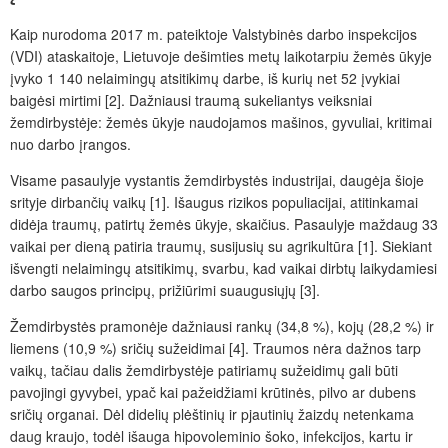
Kaip nurodoma 2017
m. pateiktoje Valstybinės darbo inspekcijos
(VDI) ataskaitoje, Lietuvoje dešimties metų laikotarpiu
žemės ūkyje
įvyko 1
140 nelaimingų atsitikimų darbe, iš kurių net 52 įvykiai
baigėsi mirtimi
[2]. Dažniausi traumą sukeliantys veiksniai
žemdirbystėje: žemės ūkyje naudojamos mašinos, gyvuliai, kritimai
nuo darbo įrangos.
Visame pasaulyje vystantis žemdirbystės industrijai, daugėja šioje
srityje dirbančių vaikų [1]. Išaugus rizikos populiacijai, atitinkamai
didėja traumų, patirtų žemės ūkyje, skaičius. Pasaulyje maždaug 33
vaikai per dieną patiria traum
ų,
susijusi
ų
su agrikultūra [1]. Siekiant
išvengti nelaimingų atsitikimų
, svarbu, kad vaikai dirbt
ų laikydamiesi
darbo saugos princip
ų, prižiūrimi
suaugusiųj
ų
[3].
Ž
emdirbystės pramonėje dažniausi rankų (34,8
%), kojų (28,2
%) ir
liemens (10,9
%) sri
čių sužeidimai
[4]. Traumos nėra dažnos tarp
vaikų, tačiau dalis
žemdirbystėje patiriamų
sužeidim
ų
gali būti
pavojingi gyvybei, ypač kai pažeidžiami krūtinės, pilvo ar dubens
sri
čių
organai. D
ėl didelių plėštinių ir pjautinių žaizdų netenkama
daug kraujo,
todėl išauga hipovoleminio šoko, infekcijos, kartu ir