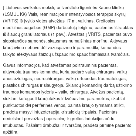
Į Lietuvos sveikatos mokslų universiteto ligoninės Kauno klinikų
(LSMUL KK) Vaikų reanimacijos ir intensyvios
ios terapijos skyrių
(VRITS) iš įvykio vietos atvežtas 17
m. vaikinas. Greitosios
medicinos pagalbos (GMP) darbuotojų teigimu, pacientas ištrauktas
iš šiaudų granuliatoriaus (1
pav.). Atvežtas į VRITS, pacientas buvo
slopstančios
sąmonės, skausmas
numalšintas morfinu. Aktyvaus
kraujavimo nebuvo
dėl vazospazmo ir
paramedikų komandos
taikyto efektyvaus žaizdų užspaudimo spaudžiamaisiais tvarsčiais.
Gavus informacijos, kad atvežamas politrauminis pacientas,
aktyvuota traumos komanda, kurią sudarė vaikų chirurgas, vaikų
anesteziologas, neurochirurgas, vaikų ortopedas-traumatologas,
plastikos chirurgas ir slaugytoja. Sklandų komandinį darbą užtikrino
traumos komandos lyderis – vaikų chirurgas. Atvežus pacientą,
siekiant koreguoti kraujotakos ir kvėpavimo parametrus, skubiai
punktuotos dvi periferinės venos, paimta kraujo tyrimams atlikti,
pradėta masyvi infuzoterapija kristaloidų tirpalais. Pacientas
nedelsiant pervežtas į
operacinę ir greitos indukcijos būdu
intubuotas. Pašalinti drabužiai ir tvarsčiai, pradėta pirminė paciento
apžiūra.