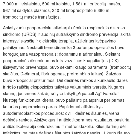
7
000
ml kristaloidų, 500
ml koloidų, 1
581
ml eritrocitų masės,
967
ml šaldytos plazmos, 240
ml krioprecipitato ir 360
ml
trombocitų masės transfuzijos.
Ankstyvuoju pooperaciniu laikotarpiu ūminio respiracinio distreso
sindromo (ŪRDS) ir audinių sutraiškymo sindromo prevencijai skirta
intensyvi skysčių ir elektrolitų terapija, užtikrintas kvėpavimo
palaikymas. Nestabili hemodinamika 3 paras po operacijos buvo
koreguojama vazopresoriais: dopaminu ir adrenalinu. Siekiant
pooperacinės diseminuotos intravazalinės koaguliacijos (DIK)
išsivystymo prevencijos, buvo sekami kraujo parametrai (trombocitų
skaičius, D-dimerai, fibrinogenas, protrombino laikas). Žaizdos
buvo kruopščiai prižiūrimos. Dėl dešinės rankos alkūnkaulio dalies
ir riešo raiščių ekspozicijos taikytas vakuuminis tvarstis. Nugaros,
šlaunų, juosmens žaizdų srityse taikyti „Aquacell Ag“ tvarsčiai.
Nustoję funkcionuoti drenai buvo pašalinti palaipsniui per pirmas
keturias pooperacines paras. Papildomai atliktos trys
autodermoplastikos procedūros: dvi – dešinės šlaunies, viena
–
dešinės rankos. Atsižvelgus į antibiotikogramos rezultatus, paskirta
antibiotikoterapija cefuroksimu ir metronidazoliu. Kilus įtarim
ų dėl
infekcijos, paimtas
dešinės šlaunies žaizdos pasėlis, iš kurio
išaugo