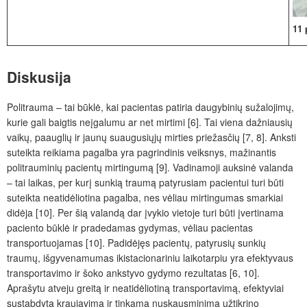
11 
Diskusija
Politrauma – tai būklė, kai pacientas patiria daugybini
ų
sužalojim
ų
,
kurie gali baigtis neįgalumu ar net mirtimi [6]. Tai viena dažniausių
vaikų, paauglių ir jaunų suaugusiųjų mirties priežasčių [7,
8]. Anksti
suteikta reikiama pagalba yra pagrindinis veiksnys, mažinantis
politrauminių pacient
ų
mirtingumą [9]. Vadinamoji auksinė valanda
– tai laikas, per kurį sunkią traumą patyrusiam pacientui turi būti
suteikta neatidėliotina pagalba, nes vėliau mirtingumas smarkiai
didėja [10]. Per šią valandą dar įvykio vietoje turi būti įvertinama
paciento būklė ir pradedamas gydymas, vėliau pacientas
transportuojamas [10]. Padidėjęs pacientų, patyrusių sunkių
traumų,
išgyvenamumas ikistacionari
niu laikotarpiu yra efektyvaus
transportavimo ir šoko ankstyvo gydymo rezultatas [6,
10].
Aprašytu atveju greitą ir neatidėliotiną transportavimą, efektyviai
sustabdytą kraujavim
ą ir
tinkamą nuskausminimą užtikrino