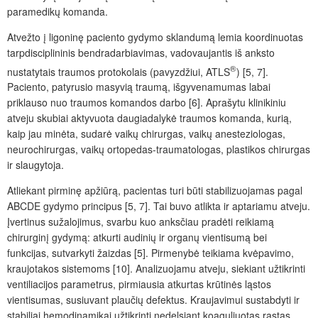
paramedikų komanda.
Atvežto į ligoninę paciento gydymo sklandumą lemia koordinuotas
tarpdisciplininis bendradarbiavimas, vadovaujantis iš anksto
®
nustatytais traumos protokolais (pavyzdžiui, ATLS
) [5,
7].
Paciento, patyrusio masyvi
ą
traum
ą, išgyvenamumas
labai
priklauso nuo traumos komandos darbo [6]. Aprašytu klinikiniu
atveju skubiai aktyvuota daugiadalykė traumos komanda, kurią,
kaip jau minėta, sudarė vaikų chirurgas, vaikų anesteziologas,
neurochirurgas, vaikų ortopedas-traumatologas, plastikos chirurgas
ir slaugytoja.
Atliekant pirminę apžiūrą, pacientas turi būti stabilizuojamas pagal
ABCDE gydymo principus [5,
7]. Tai buvo atlikta ir aptariamu atveju.
Įvertinus sužalojimus
, svarbu kuo anksčiau pradėti reikiam
ą
chirurgin
į
gydym
ą
: atkurti audinių ir organų vientisum
ą
bei
funkcijas, sutvarkyti žaizdas [5]. Pirmenybė teikiama kvėpavimo,
kraujotakos sistemoms [10]. Analizuojamu atveju, siekiant užtikrinti
ventiliacijos parametrus, pirmiausia atkurtas krūtinės ląstos
vientisumas, susiuvant plaučių defektus. Kraujavimui sustabdyti ir
stabiliai hemodinamikai užtikrinti nedelsiant koaguliuotas rastas