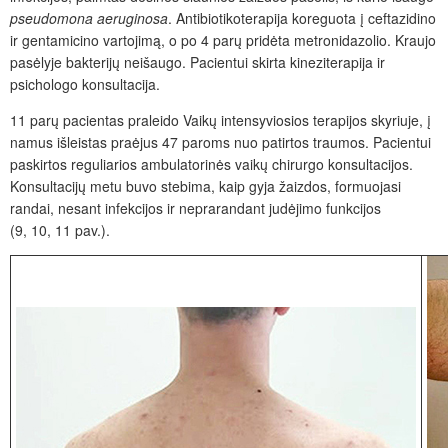
pseudomona aeruginosa
. Antibiotikoterapija koreguota į ceftazidino
ir gentamicino vartojimą, o po 4 parų pridėta metronidazolio. Kraujo
pasėlyje bakterij
ų
neišaugo. Pacientui skirta kineziterapija ir
psichologo konsultacija.
11 parų pacientas praleido Vaikų intensyviosios terapijos skyriuje,
į
namus
išleistas praėjus 47 paroms nuo patirtos traumos. Pacientui
paskirtos reguliarios ambulatorinės vaikų chirurgo konsultacijos.
Konsultacijų metu buvo stebima, kaip gyja žaizdos, formuojasi
randai, nesant infekcijos ir neprarandant judėjimo funkcijos
(9,
10,
11
pav.).