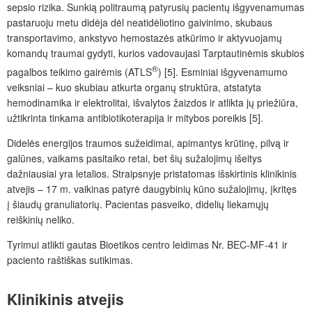
sepsio rizika. Sunkią politraumą patyrusių pacientų išgyvenamumas
pastaruoju metu didėja dėl neatidėliotino gaivinimo, skubaus
transportavimo, ankstyvo hemostazės atkūrimo ir aktyvuojamų
komand
ų traumai gydyti
, kurios vadovaujasi Tarptautinėmis skubios
®
pagalbos teikimo gairėmis (ATLS
) [5]. Esminiai išgyvenamumo
veiksniai
– k
uo skubiau atkurta organų struktūra, atstatyta
hemodinamika ir elektrolitai,
išvalytos
žaizdos ir atlikta jų priežiūra,
užtikrinta
tinkama antibiotikoterapija ir mitybos poreikis [5].
Didelės energijos traumos sužeidimai, apimantys krūtinę, pilvą ir
galūnes, vaikams pasitaiko retai, bet
šių sužalojimų
išeitys
dažniausiai yra letalios. Straipsnyje pristatomas
išskirtinis
klinikinis
atvejis – 17
m. vaikinas patyrė daugybini
ų kūno
sužalojim
ų
, įkritęs
į
šiaudų granuliatorių
. Pacientas pasveiko, didelių liekamųjų
reiškinių neliko.
Tyrimui atlikti gautas Bioetikos centro leidimas Nr. BEC-MF-41 ir
paciento raštiškas sutikimas.
Klinikinis atvejis