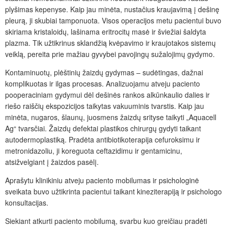
plyšimas kepenyse. Kaip jau minėta, nustačius kraujavimą į dešinę
pleurą, ji skubiai tamponuota. Visos operacijos metu pacientui buvo
skiriama kristaloidų, lašinama eritrocitų masė ir šviežiai šaldyta
plazma. Tik užtikrinus skland
žią
kvėpavimo ir kraujotakos sistemų
veikl
ą
, pereita prie mažiau gyvybei pavojingų sužalojimų gydymo.
Kontaminuotų, plėštinių žaizdų gydymas – sudėtingas, dažnai
komplikuotas ir ilgas procesas. Analizuojamu atveju paciento
pooperaciniam gydymui d
ėl dešinės rankos
alkūnkaulio dalies ir
riešo raiščių ekspozicijos taikytas vakuuminis tvarstis. Kaip jau
minėta, nugaros, šlaunų, juosmens žaizdų srityse taikyti „Aquacell
Ag“ tvarsčiai.
Žaizdų defektai plastikos chirurgų
gydyti taikant
autodermoplastiką. Pradėta antibiotikoterapija cefuroksimu ir
metronidazoliu, ji koreguota ceftazidimu ir gentamicinu,
atsižvelgiant į
žaizdos pasėlį.
Aprašytu klinikiniu atveju paciento mobilumas ir psichologinė
sveikata buvo užtikrinta pacientui taikant kineziterapiją ir psichologo
konsultacijas.
Siekiant atkurti paciento mobilumą, svarbu kuo greičiau pradėti