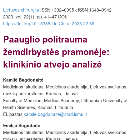
Lietuvos chirurgija
ISSN 1392–0995
eISSN 1648–9942
2023, vol. 22(1), pp. 41–47
DOI:
https://doi.org/10.15388/LietChirur.2023.22.69
Paauglio politrauma
žemdirbystės pramonėje:
klinikinio atvejo analizė
Kamilė Bagdonaitė
Medicinos fakultetas, Medicinos akademija, Lietuvos sveikatos
mokslų universitetas, Kaunas, Lietuva
Faculty of Medicine, Medical Academy, Lithuanian University of
Health Sciences, Kaunas, Lithuania
El. paštas
kamile.bagdonaite@stud.lsmu.lt
Emilija Sugintaitė
Medicinos fakultetas, Medicinos akademija, Lietuvos sveikatos
mokslų universitetas, Kaunas, Lietuva