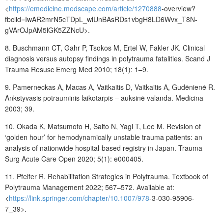
<
https://emedicine.medscape.com/article/1270888
-overview?
fbclid=IwAR2mrN5cTDpL_wlUnBAsRDs1vbgH8LD6Wvx_T8N-
gVArOJpAM5lGK5ZZNcU>.
8.
Buschmann
CT, Gahr
P, Tsokos
M, Ertel
W, Fakler
JK. Clinical
diagnosis versus autopsy findings in polytrauma fatalities. Scand J
Trauma Resusc Emerg Med 2010; 18(1): 1–9.
9.
Pamerneckas
A, Macas
A, Vaitkaitis
D, Vaitkaitis
A, Gudėnienė
R.
Ankstyvasis potrauminis laikotarpis – auksinė valanda. Medicina
2003; 39.
10.
Okada
K, Matsumoto
H, Saito
N, Yagi
T, Lee
M. Revision of
‘golden hour’ for hemodynamically unstable trauma patients: an
analysis of nationwide hospital-based registry in Japan. Trauma
Surg Acute Care Open 2020; 5(1): e000405.
11.
Pfeifer
R. Rehabilitation Strategies in Polytrauma. Textbook of
Polytrauma Management 2022; 567–572. Avai­lable at:
<
https://link.springer.com/chapter/10.1007/978
-3-030-95906-
7_39>.