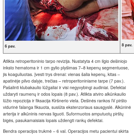
8 pav.
6 pav.
Atlikta retroperitoninio tarpo revizija. Nustatyta 4 cm ilgio dešiniojo
inksto hematoma ir 1 cm gylio plyšimas 7–8 kepenų segmentuose,
jis koaguliuotas. Įvesti trys drenai: vienas šalia kepenų, kitas –
apatinėje pilvo dalyje, trečias – retroperitoniniame tarpe (7
pav.).
Pašalinti klubakaulio lūžgaliai ir visi negyvybingi audiniai. Defektai
uždaryti raumenų ir odos lopais (8
pav.). Atlikta atviro alkūnkaulio
lūžio repozicija ir fiksacija Kiršnerio viela. Dešinės rankos IV
piršto
vidurinė falanga fiksuota, susiūta ekstenzoriaus sausgyslė. Alkūninė
arterija ir alkūninis nervas liguoti. Suformuotos amputuotų pirštų
bigės, pasukamaisiais lopais uždengti rankų defektai.
Bendra operacijos trukmė – 6 val. Operacijos metu pacientui skirta