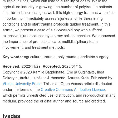
multiple injuries, which can lead to disability or death. While the
agriculture industry is growing, the number of polytrauma patients
in children is increasing as well. It is high-energy traumas when it is
important to immediately assess injuries and life-threatening
conditions and to start trauma protocols guided treatment. In this
article, we present a case of a 17-year-old boy who suffered
extensive injuries caused by a
straw pellets machine. We discussed
the importance of prehospital care, multidisciplinary team
involvement, and treatment methods.
Key words:
agriculture, trauma, polytrauma, paediatric surgery.
Received:
2022/11/29.
Accepted:
2023/01/15.
Copyright © 2023
Kamilė Bagdonaitė, Emilija Sugintaitė, Inga
Dekerytė, Aušra Lukošiūtė-Urbonienė, Artūras Kilda.
Published by
Vilnius University Press
. This is an Open Access article distributed
under the terms of the
Creative Commons Attribution Licence
,
which permits unrestricted use, distribution, and reproduction in any
medium, provided the original author and source are credited.
Įvadas