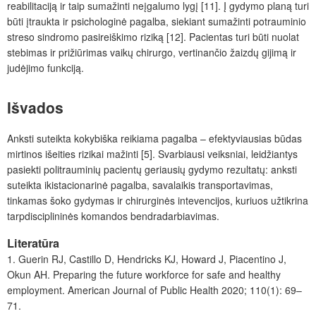
reabilitaciją ir taip sumažinti neįgalumo lygį [11]. Į gydymo planą turi
būti įtraukta ir psichologinė pagalba, siekiant sumažinti potrauminio
streso sindromo pasireiškimo rizik
ą
[12]. Pacientas turi būti nuolat
stebimas ir prižiūrimas vaikų chirurgo, vertinančio žaizdų gijimą ir
judėjimo funkciją.
Išvados
Anksti suteikta kokybiška reikiama pagalba – efektyviausias būdas
mirtinos išeities rizikai mažinti [5]. Svarbiausi veiksniai, leidžiantys
pasiekti politrauminių pacientų geriausių gydymo rezultat
ų
: anksti
suteikta iki­stacionarinė pagalba, savalaikis transportavimas,
tinkamas šoko gydymas ir chirurginės intevencijos, kuriuos
užtikrina
tarpdisciplininės komandos bendradarbiavimas.
Literatūra
1.
Guerin
RJ, Castillo
D, Hendricks
KJ, Howard
J, Piacentino
J,
Okun
AH. Preparing the future workforce for safe and healthy
employment. American Journal of Public Health 2020; 110(1): 69–
71.