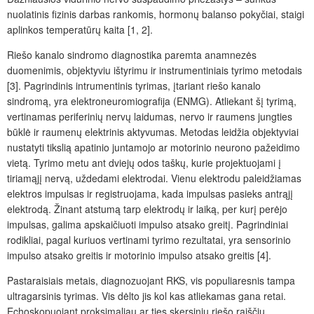
nuolatinis fizinis darbas rankomis, hormonų balanso pokyčiai, staigi
aplinkos temperatūrų kaita [1, 2].
Riešo kanalo sindromo diagnostika paremta anamnezės
duomenimis, objektyviu ištyrimu ir instrumentiniais tyrimo metodais
[3]. Pagrindinis intrumentinis tyrimas, įtariant riešo kanalo
sindromą, yra elektroneuromiografija (ENMG). Atliekant šį tyrimą,
vertinamas periferinių nervų laidumas, nervo ir raumens jungties
būklė ir raumenų elektrinis aktyvumas. Metodas leidžia objektyviai
nustatyti tikslią apatinio juntamojo ar motorinio neurono pažeidimo
vietą. Tyrimo metu ant dviejų odos taškų, kurie projektuojami į
tiriamąjį nervą, uždedami elektrodai. Vienu elektrodu paleidžiamas
elektros impulsas ir registruojama, kada impulsas pasieks antrąjį
elektrodą. Žinant atstumą tarp elektrodų ir laiką, per kurį perėjo
impulsas, galima apskaičiuoti impulso atsako greitį. Pagrindiniai
rodikliai, pagal kuriuos vertinami tyrimo rezultatai, yra sensorinio
impulso atsako greitis ir motorinio impulso atsako greitis [4].
Pastaraisiais metais, diagnozuojant RKS, vis populiaresnis tampa
ultragarsinis tyrimas. Vis dėlto jis kol kas atliekamas gana retai.
Echoskopuojant proksimaliau ar ties skersiniu riešo raiščiu