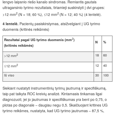
lengvo laipsnio riešo kanalo sindromas. Remiantis gautais
ultragarsinio tyrimo rezultatais, tiriamieji suskirstyti į dvi grupes:
2
2
>12 mm
(N = 18; 60 %), ≤12 mm
(N = 12; 40 %) (4 lentelė).
4 lentelė.
Pacientų pasiskirstymas, atsižvelgiant į UG tyrimo
duomenis (kritinės reikšmės)
2
Rezultatai pagal UG tyrimo duomenis (mm
)
N
%
(kritinės reikšmės)
2
18
60
>12
mm
2
12
40
≤12
mm
Iš viso
30
100
Siekiant nustatyti instrumentinių tyrimų jautrumą ir specifiškumą,
taip pat taikyta ROC kreivių analizė. Kintamasis tinkamas ligai
diagnozuoti, jei jo jautrumas ir specifiškumas yra bent po 0,75, o
plotas po diagonale – daugiau negu 0,5. Skaičiuojant kritines UG
tyrimo reikšmes, nustatyta, kad UG tyrimo jautrumas – 87,5 %,