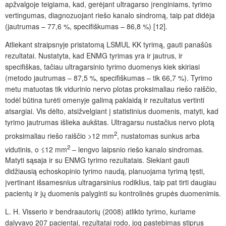
apžvalgoje teigiama, kad, gerėjant ultragarso įrenginiams, tyrimo
vertingumas, diagnozuojant riešo kanalo sindromą, taip pat didėja
(jautrumas – 77,6 %, specifiškumas – 86,8 %) [12].
Atliekant straipsnyje pristatomą LSMUL KK tyrimą, gauti panašūs
rezultatai. Nustatyta, kad ENMG tyrimas yra ir jautrus, ir
specifiškas, tačiau ultragarsinio tyrimo duomenys kiek skiriasi
(metodo jautrumas – 87,5 %, specifiškumas – tik 66,7 %). Tyrimo
metu matuotas tik vidurinio nervo plotas proksimaliau riešo raiščio,
todėl būtina turėti omenyje galimą paklaidą ir rezultatus vertinti
atsargiai. Vis dėlto, atsižvelgiant į statistinius duomenis, matyti, kad
tyrimo jautrumas išlieka aukštas. Ultragarsu nustačius nervo plotą
2
proksimaliau riešo raiščio >12 mm
, nustatomas sunkus arba
2
vidutinis, o ≤12 mm
– lengvo laipsnio riešo kanalo sindromas.
Matyti sąsaja ir su ENMG tyrimo rezultatais. Siekiant gauti
didžiausią echoskopinio tyrimo naudą, planuojama tyrimą tęsti,
įvertinant išsamesnius ultragarsinius rodiklius, taip pat tirti daugiau
pacientų ir jų duomenis palyginti su kontrolinės grupės duomenimis.
L. H. Visserio ir bendraautorių (2008) atlikto tyrimo, kuriame
dalyvavo 207 pacientai, rezultatai rodo, jog pastebimas stiprus