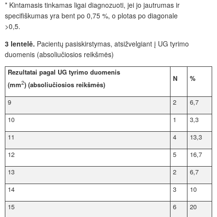
* Kintamasis tinkamas ligai diagnozuoti, jei jo jautrumas ir
specifiškumas yra bent po 0,75 %, o plotas po diagonale
>0,5.
3 lentelė.
Pacientų pasiskirstymas, atsižvelgiant į UG tyrimo
duomenis (absoliučiosios reikšmės)
Rezultatai pagal UG tyrimo duomenis
N
%
2
(mm
) (absoliučiosios reikšmės)
9
2
6,7
10
1
3,3
11
4
13,3
12
5
16,7
13
2
6,7
14
3
10
15
6
20