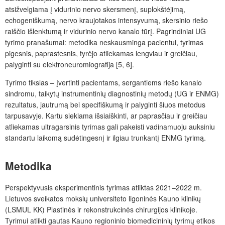
atsižvelgiama į vidurinio nervo skersmenį, suplokštėjimą,
echogeniškumą, nervo kraujotakos intensyvumą, skersinio riešo
raiščio išlenktumą ir vidurinio nervo kanalo tūrį. Pagrindiniai UG
tyrimo pranašumai: metodika neskausminga pacientui, tyrimas
pigesnis, paprastesnis, tyrėjo atliekamas lengviau ir greičiau,
palyginti su elektroneuromiografija [5, 6].
Tyrimo tikslas – įvertinti pacientams, sergantiems riešo kanalo
sindromu, taikytų instrumentinių diagnostinių metodų (UG ir ENMG)
rezultatus, jautrumą bei specifiškumą ir palyginti šiuos metodus
tarpusavyje. Kartu siekiama išsiaiškinti, ar paprasčiau ir greičiau
atliekamas ultragarsinis tyrimas gali pakeisti vadinamuoju auksiniu
standartu laikomą sudėtingesnį ir ilgiau trunkantį ENMG tyrimą.
Metodika
Perspektyvusis eksperimentinis tyrimas atliktas 2021–2022 m.
Lietuvos sveikatos mokslų universiteto ligoninės Kauno klinikų
(LSMUL KK) Plastinės ir rekonstrukcinės chirurgijos klinikoje.
Tyrimui atlikti gautas Kauno regioninio biomedicininių tyrimų etikos