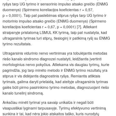
ryšys tarp UG tyrimo ir sensorinio impulso atsako greičio (ENMG
duomenys) (Spirmeno koreliacijos koeficientas r = 0,57,
p = 0,0001). Taip pat pastebimas stiprus ryšys tarp UG tyrimo ir
motorinio impulso atsako greičio (ENMG duomenys) (Spirmeno
koreliacijos koeficientas r = 0,67, p = 0,0001) [7]. Atliekant
straipsnyje pristatomą LSMUL KK tyrimą, taip pat nustatyta, kad
ultragarsinis tyrimas turi stiprų, tiesioginį ir patikimą ryšį su ENMG
tyrimo rezultatais.
Ultragarsinis vidurinio nervo vertinimas yra tobulėjantis metodas
riešo kanalo sindromo diagnozei nus­tatyti, leidžiantis įvertinti
morfologinius nervo pokyčius. Atliekama vis daugiau tyrimų, kurie
pagrindžia, jog tarp minėto metodo ir ENMG tyrimo rezultatų yra
stiprus ir vis didėjantis diagnostinis ryšys. Remiantis atliktais
tyrimais, galima daryti prielaidą, kad ateityje ultragarsinis tyrimas
galės būti pirmo pasirinkimo tyrimo metodas, diagnozuojant riešo
kanalo tunelinį sindromą.
Anksčiau minėti tyrimai yra savaip unikalūs ir negali būti
visapusiškai lyginami tarpusavyje. Tyrimų efektyvumo vertinimą
sunkina ir tai, kad nėra jokio atskaitos taško, kuris nurodytų