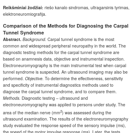
Reikšminiai žodžiai:
riešo kanalo sindromas, ultragarsinis tyrimas,
elektroneuromiografija.
Comparison of the Methods for Diagnosing the Carpal
Tunnel Syndrome
Abstract.
Background.
Carpal tunnel syndrome is the most
common and widespread peripheral neuropathy in the world. The
diagnostic testing methods for the carpal tunnel syndrome are
based on anamnesis data, objective and instrumental inspection.
Electroneuromyography is the main instrumental test when carpal
tunnel syndrome is suspected. An ultrasound imaging may also be
performed.
Objective.
To determine the effectiveness, sensitivity
and specificity of instrumental diagnostics methods used to
diagnose the carpal tunnel syndrome, and to compare them.
Methods.
Diagnostic testing – ultrasound and
electroneuromyography was applied to persons under study. The
2
area of the median nerve (mm
) was assessed during the
ultrasound examination. The results of the electroneuromyography
study evaluated the response speed of the sensory impulse (ms),
the speed of the motor impulse response (ms). Later, the tests,