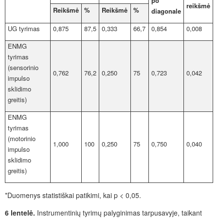
po
reikšmė
Reik
šmė
%
Reikšmė
%
diagonale
UG tyrimas
0,875
87,5
0,333
66,7
0,854
0,008
ENMG
tyrimas
(sensorinio
0,762
76,2
0,250
75
0,723
0,042
impulso
sklidimo
greitis)
ENMG
tyrimas
(motorinio
1,000
100
0,250
75
0,750
0,040
impulso
sklidimo
greitis)
*Duomenys statistiškai patikimi, kai p < 0,05.
6 lentelė.
Instrumentinių tyrimų palyginimas tarpusavyje, taikant