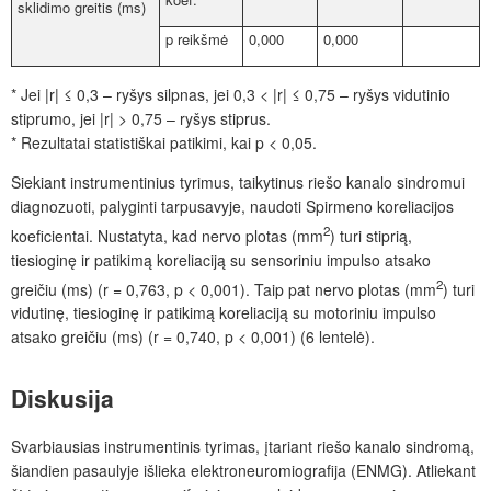
sklidimo greitis (ms)
p reikšmė
0,000
0,000
* Jei |r| ≤ 0,3 – ryšys silpnas, jei 0,3 < |r| ≤ 0,75 – ryšys vidutinio
stiprumo, jei |r| > 0,75 – ryšys stiprus.
* Rezultatai statistiškai patikimi, kai p < 0,05.
Siekiant instrumentinius tyrimus, taikytinus riešo kanalo sindromui
diagnozuoti, palyginti tarpusavyje, naudoti Spirmeno koreliacijos
2
koeficientai. Nustatyta, kad nervo plotas (mm
) turi stiprią,
tiesioginę ir patikimą koreliaciją su sensoriniu impulso atsako
2
greičiu (ms) (r = 0,763, p < 0,001). Taip pat nervo plotas (mm
) turi
vidutinę, tiesioginę ir patikimą koreliaciją su motoriniu impulso
atsako greičiu (ms) (r = 0,740, p < 0,001) (6 lentelė).
Diskusija
Svarbiausias instrumentinis tyrimas, įtariant riešo kanalo sindromą,
šiandien pasaulyje išlieka elektroneuromiografija (ENMG). Atliekant