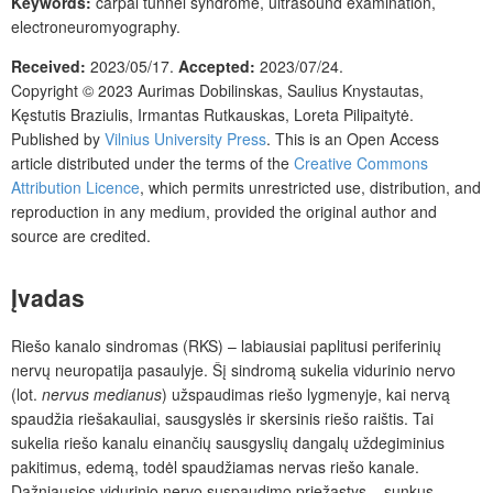
Keywords:
carpal tunnel syndrome, ultrasound examination,
electroneuromyography.
Received:
2023/05/17.
Accepted:
2023/07/24.
Copyright © 2023
Aurimas Dobilinskas, Saulius Knystautas,
Kęstutis Braziulis, Irmantas Rutkauskas, Loreta Pilipaitytė.
Published by
Vilnius University Press
. This is an Open Access
article distributed under the terms of the
Creative Commons
Attribution Licence
, which permits unrestricted use, distribution, and
reproduction in any medium, provided the original author and
source are credited.
Įvadas
Riešo kanalo sindromas (RKS) – labiausiai paplitusi periferinių
nervų neuropatija pasaulyje. Šį sindromą sukelia vidurinio nervo
(lot.
nervus medianus
) užspaudimas riešo lygmenyje, kai nervą
spaudžia riešakauliai, sausgyslės ir skersinis riešo raištis. Tai
sukelia riešo kanalu einančių sausgyslių dangalų uždegiminius
pakitimus, edemą, todėl spaudžiamas nervas riešo kanale.
Dažniausios vidurinio nervo suspaudimo priežastys – sunkus