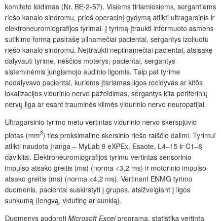
komiteto leidimas (Nr. BE-2-57). Visiems tiriamiesiems, sergantiems
riešo kanalo sindromu, prieš operacinį gydymą atlikti ultragarsinis ir
elektroneuromiografijos tyrimai. Į tyrimą įtraukti informuoto asmens
sutikimo formą pasirašę pilnamečiai pacientai, sergantys izoliuotu
riešo kanalo sindromu. Neįtraukti nepilnamečiai pacientai, atsisakę
dalyvauti tyrime, nėščios moterys, pacientai, sergantys
sisteminėmis jungiamojo audinio ligomis. Taip pat tyrime
nedalyvavo pacientai, kuriems įtariamas ligos recidyvas ar kitõs
lokalizacijos vidurinio nervo pažeidimas, sergantys kita periferinių
nervų liga ar esant trauminės kilmės vidurinio nervo neuropatijai.
Ultragarsinio tyrimo metu vertintas vidurinio nervo skerspjūvio
2
plotas (mm
) ties proksimaline skersinio riešo raiščio dalimi. Tyrimui
atlikti naudota įranga – MyLab 9 eXPEx, Esaote, L4–15 ir C1–8
davikliai. Elektroneuromiografijos tyrimu vertintas sensorinio
impulso atsako greitis (ms) (norma <3,2 ms) ir motorinio impulso
atsako greitis (ms) (norma <4,2 ms). Vertinant ENMG tyrimo
duomenis, pacientai suskirstyti į grupes, atsižvelgiant į ligos
sunkumą (lengvą, vidutinę ar sunkią).
Duomenys apdoroti
Microsoft Excel
programa, statistika vertinta