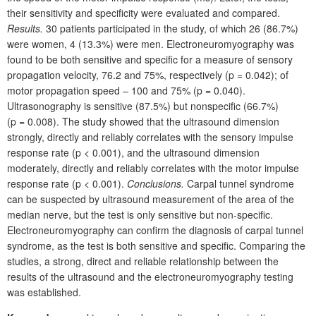
their sensitivity and specificity were evaluated and compared.
Results.
30 patients participated in the study, of which 26 (86.7%)
were women, 4 (13.3%) were men. Electroneuromyography was
found to be both sensitive and specific for a measure of sensory
propagation velocity, 76.2 and 75%, respectively (p = 0.042); of
motor propagation speed – 100 and 75% (p = 0.040).
Ultrasonography is sensitive (87.5%) but nonspecific (66.7%)
(p = 0.008). The study showed that the ultrasound dimension
strongly, directly and reliably correlates with the sensory impulse
response rate (p < 0.001), and the ultrasound dimension
moderately, directly and reliably correlates with the motor impulse
response rate (p < 0.001).
Conclusions.
Carpal tunnel syndrome
can be suspected by ultrasound measurement of the area of the
median nerve, but the test is only sensitive but non-specific.
Electroneuromyography can confirm the diagnosis of carpal tunnel
syndrome, as the test is both sensitive and specific. Comparing the
studies, a strong, direct and reliable relationship between the
results of the ultrasound and the electroneuromyography testing
was established.