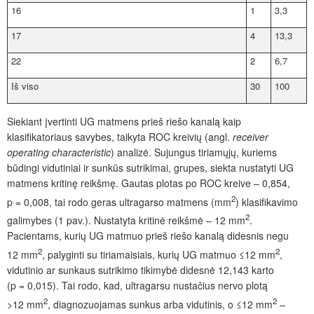
16
1
3,3
17
4
13,3
22
2
6,7
Iš viso
30
100
Siekiant įvertinti UG matmens prieš riešo kanalą kaip
klasifikatoriaus savybes, taikyta ROC kreivių (angl.
receiver
operating characteristic
) analizė. Sujungus tiriamųjų, kuriems
būdingi vidutiniai ir sunkūs sutrikimai, grupes, siekta nustatyti UG
matmens kritinę reikšmę. Gautas plotas po ROC kreive – 0,854,
2
p = 0,008, tai rodo geras ultragarso matmens (mm
) klasifikavimo
2
galimybes (1 pav.). Nustatyta kritinė reikšmė – 12 mm
.
Pacientams, kurių UG matmuo prieš riešo kanalą didesnis negu
2
2
12 mm
, palyginti su tiriamaisiais, kurių UG matmuo ≤12 mm
,
vidutinio ar sunkaus sutrikimo tikimybė didesnė 12,143 karto
(p = 0,015). Tai rodo, kad, ultragarsu nustačius nervo plotą
2
2
>12 mm
, diagnozuojamas sunkus arba vidutinis, o ≤12 mm
–