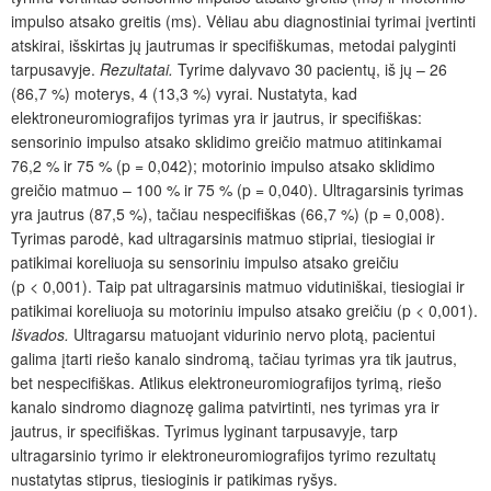
impulso atsako greitis (ms). Vėliau abu diagnostiniai tyrimai įvertinti
atskirai, išskirtas jų jautrumas ir specifiškumas,
metodai palyginti
tarpusavyje.
Rezultatai.
Tyrime dalyvavo 30 pacientų, iš jų – 26
(86,7 %) moterys, 4 (13,3 %) vyrai. Nustatyta, kad
elektroneuromiografijos tyrimas yra ir jautrus, ir specifiškas:
sensorinio impulso atsako sklidimo greičio matmuo atitinkamai
76,2 % ir 75 % (p = 0,042); motorinio impulso atsako sklidimo
greičio matmuo – 100 %
ir 75 % (p = 0,040). Ultragarsinis tyrimas
yra jautrus (87,5 %), tačiau nespecifiškas (66,7 %) (p = 0,008).
Tyrimas parodė, kad ultragarsinis matmuo stipriai, tiesiogiai ir
patikimai koreliuoja su sensoriniu impulso atsako greičiu
(p < 0,001). Taip pat ultragarsinis matmuo vidutiniškai, tiesiogiai ir
patikimai koreliuoja su motoriniu impulso atsako greičiu (p
< 0,001).
Išvados.
Ultragarsu matuojant vidurinio nervo plotą, pacientui
galima įtarti riešo kanalo sindromą, tačiau tyrimas yra tik jautrus,
bet nespecifiškas. Atlikus elektroneuromiografijos tyrimą, riešo
kanalo sindromo diagnozę galima patvirtinti, nes tyrimas yra ir
jautrus, ir specifiškas. Tyrimus lyginant tarpusavyje, tarp
ultragarsinio tyrimo ir elektroneuromiografijos tyrimo rezultatų
nustatytas stiprus, tiesioginis ir patikimas ryšys.