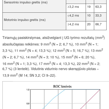
Sensorinio impulso greitis (ms)
≥3,2
ms
19
63,3
<4,2
ms
10
33,3
Motorinio impulso greitis (ms)
≥4,2
ms
20
66,7
2
Tiriamųjų pasiskirstymas, atsižvelgiant į UG tyrimo rezultatų (mm
)
2
2
absoliučiąsias reikšmes: 9 mm
(N = 2; 6,7 %), 10 mm
(N = 1;
2
2
2
3,3 %), 11 mm
(N = 4; 13,3 %); 12 mm
(N = 5; 16,7 %); 13 mm
2
2
(N = 2; 6,7 %), 14 mm
(N = 3; 10 %), 15 mm
(N = 6; 20 %),
2
2
2
16 mm
(N = 1; 3,3 %), 17 mm
(N = 4; 13,3 %), 22 mm
(N = 2;
6,7 %) (3 lentelė). Vidutinis vidurinio nervo skerspjūvio plotas –
2
13,9 mm
(M 14; SN 3,2; CI 9–22).