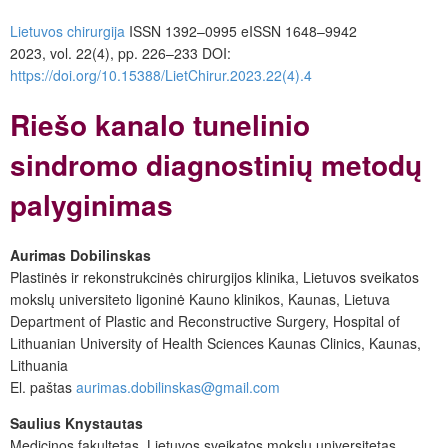
Lietuvos chirurgija
ISSN 1392–0995
eISSN 1648–9942
2023, vol. 22(4), pp. 226–233
DOI:
https://doi.org/10.15388/LietChirur.2023.22(4).4
Riešo kanalo tunelinio
sindromo diagnostinių metodų
palyginimas
Aurimas Dobilinskas
Plastinės ir rekonstrukcinės chirurgijos klinika, Lietuvos sveikatos
mokslų universiteto ligoninė Kauno klinikos, Kaunas, Lietuva
Department of Plastic and Reconstructive Surgery, Hospital of
Lithuanian University of Health Sciences Kaunas Clinics, Kaunas,
Lithuania
El. paštas
aurimas.dobilinskas@gmail.com
Saulius Knystautas
Medicinos fakultetas, Lietuvos sveikatos mokslų universitetas,