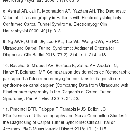
Neurosurg Psychiatry 2008; 79(1): 63–67.
8. Ashraf AR, Jali R, Moghtaderi AR, Yazdani AH. The Diagnostic
Value of Ultrasonography in Patients with Electrophysiologicaly
Confirmed Carpal Tunnel Syndrome. Electromyogr Clin
Neurophysiol 2009, 49(1): 3–8.
9. Ng AWH, Griffith JF, Lee RKL, Tse WL, Wong CWY, Ho PC.
Ultrasound Carpal Tunnel Syndrome: Additional Criteria for
Diagnosis. Clin Radiol 2018; 73(2): 214. e11–214. e18.
10. Bouchal S, Midaoui AE, Berrada K, Zahra AF, Aradoini N,
Harzy T, Belahsen MF. Comparaison des données de l’échographie
par rapport à l’électroneuromyogramme dans le diagnostic de
syndrome de canal carpien [Comparing Data from Ultrasound with
Electroneuromyography in the Diagnosis of Carpal Tunnel
Syndrome]. Pan Afr Med J 2019; 34: 50.
11. Pimentel BFR, Faloppa F, Tamaoki MJS, Belloti JC.
Effectiveness of Ultrasonography and Nerve Conduction Studies in
the Diagnosing of Carpal Tunnel Syndrome: Clinical Trial on
Accuracy. BMC Musculoskelet Disord 2018; 19(1): 115.