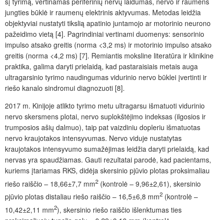
šį tyrimą, vertinamas periferinių nervų laidumas, nervo ir raumens
jungties būklė ir raumenų elektrinis aktyvumas. Metodas leidžia
objektyviai nustatyti tikslią apatinio juntamojo ar motorinio neurono
pažeidimo vietą [4]. Pagrindiniai vertinami duomenys: sensorinio
impulso atsako greitis (norma <3,2 ms) ir motorinio impulso atsako
greitis (norma <4,2 ms) [7]. Remiantis moksline literatūra ir klinikine
praktika, galima daryti prielaidą, kad pastaraisiais metais auga
ultragarsinio tyrimo naudingumas vidurinio nervo būklei įvertinti ir
riešo kanalo sindromui diagnozuoti [8].
2017 m. Kinijoje atlikto tyrimo metu ultragarsu išmatuoti vidurinio
nervo skersmens plotai, nervo suplokštėjimo indeksas (ilgosios ir
trumposios ašių dalmuo), taip pat vaizdiniu dopleriu išmatuotas
nervo kraujotakos intensyvumas. Nervo viduje nustatytas
kraujotakos intensyvumo sumažėjimas leidžia daryti prielaidą, kad
nervas yra spaudžiamas. Gauti rezultatai parodė, kad pacientams,
kuriems įtariamas RKS, didėja skersinio pjūvio plotas proksimaliau
2
riešo raiščio – 18,66±7,7 mm
(kontrolė – 9,96±2,61), skersinio
2
pjūvio plotas distaliau riešo raiščio – 16,5±6,8 mm
(kontrolė –
2
10,42±2,11 mm
), skersinio riešo raiščio išlenktumas ties