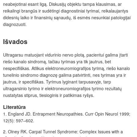
neabejotinai esant ligą. Diskusijų objektu tampa klausimas, ar
reikalingi brangūs ir sudėtingi diagnostiniai tyrimai, reikalaujantys
didesnių laiko ir finansinių sąnaudų, iš esmės nesunkiai patologijai
diagnozuoti.
Išvados
Ultragarsu matuojant vidurinio nervo plotą, pacientui galima įtarti
riešo kanalo sindromą, tačiau tyrimas yra tik jautrus, bet
nespecifiškas. Atlikus elektroneuromiografijos tyrimą, riešo kanalo
tunelinio sindromo diagnozę galima patvirtinti, nes tyrimas yra ir
jautrus, ir specifiškas. Tyrimus lyginant tarpusavyje, tarp
ultragarsinio tyrimo ir elektroneuromiografijos tyrimo rezultatų
nustatytas stiprus, tiesioginis ir patikimas ryšys.
Literatūra
1. England JD. Entrapment Neuropathies. Curr Opin Neurol 1999;
12(5): 597–602.
2. Olney RK. Carpal Tunnel Syndrome: Complex Issues with a