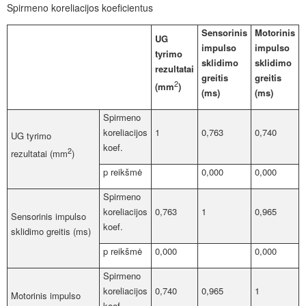
Spirmeno koreliacijos koeficientus
Sensorinis
Motorinis
UG
impulso
impulso
tyrimo
sklidimo
sklidimo
rezultatai
greitis
greitis
2
(mm
)
(ms)
(ms)
Spirmeno
koreliacijos
1
0,763
0,740
UG tyrimo
koef.
2
rezultatai (mm
)
p reikšmė
0,000
0,000
Spirmeno
koreliacijos
0,763
1
0,965
Sensorinis impulso
koef.
sklidimo greitis (ms)
p reikšmė
0,000
0,000
Spirmeno
koreliacijos
0,740
0,965
1
Motorinis impulso
koef.