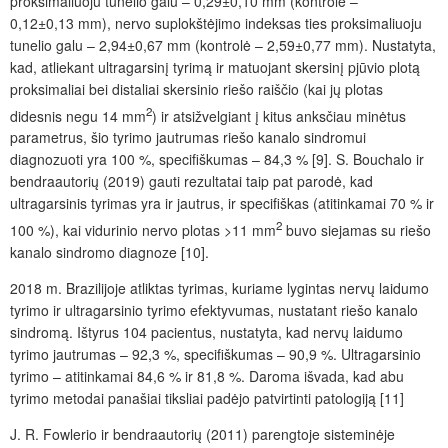
proksimaliuoju tunelio galu – 0,29±0,10 mm (kontrolė –
0,12±0,13 mm), nervo suplokštėjimo indeksas ties proksimaliuoju
tunelio galu – 2,94±0,67 mm (kontrolė – 2,59±0,77 mm). Nustatyta,
kad, atliekant ultragarsinį tyrimą ir matuojant skersinį pjūvio plotą
proksimaliai bei distaliai skersinio riešo raiščio (kai jų plotas
2
didesnis negu 14 mm
) ir atsižvelgiant į kitus anksčiau minėtus
parametrus, šio tyrimo jautrumas riešo kanalo sindromui
diagnozuoti yra 100 %, specifiškumas – 84,3 % [9]. S. Bouchalo ir
bendraautorių (2019) gauti rezultatai taip pat parodė, kad
ultragarsinis tyrimas yra ir jautrus, ir specifiškas (atitinkamai 70 % ir
2
100 %), kai vidurinio nervo plotas >11 mm
buvo siejamas su riešo
kanalo sindromo diagnoze [10].
2018 m. Brazilijoje atliktas tyrimas, kuriame lygintas nervų laidumo
tyrimo ir ultragarsinio tyrimo efektyvumas, nustatant riešo kanalo
sindromą. Ištyrus 104 pacientus, nustatyta, kad nervų laidumo
tyrimo jautrumas – 92,3 %, specifiškumas – 90,9 %. Ultragarsinio
tyrimo – atitinkamai 84,6 % ir 81,8 %. Daroma išvada, kad abu
tyrimo metodai panašiai tiksliai padėjo patvirtinti patologiją [11]
J. R. Fowlerio ir bendraautorių (2011) parengtoje sisteminėje