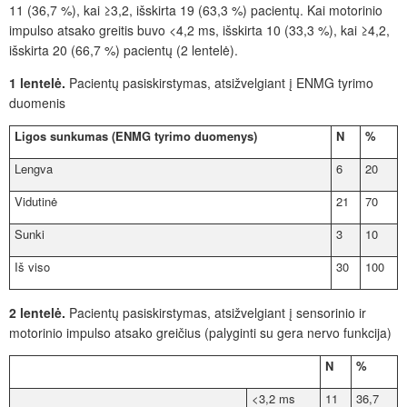
11 (36,7 %), kai ≥3,2, išskirta 19 (63,3 %) pacientų. Kai motorinio
impulso atsako greitis buvo <4,2 ms, išskirta 10 (33,3 %), kai ≥4,2,
išskirta 20 (66,7 %) pacientų (2 lentelė).
1
lentelė.
Pacientų pasiskirstymas, atsižvelgiant į ENMG tyrimo
duomenis
Ligos sunkumas (ENMG tyrimo duomenys)
N
%
Lengva
6
20
Vidutin
ė
21
70
Sunki
3
10
Iš viso
30
100
2 lentelė.
Pacientų pasiskirstymas, atsižvelgiant į sensorinio ir
motorinio impulso atsako greičius (palyginti su gera nervo funkcija)
N
%
<3,2
ms
11
36,7