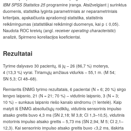
IBM SPSS Statistics
25
programine įranga. Atsižvelgiant į surinktus
duomenis, statistika lyginta parametriniais ar neparametriniais
kriterijais, apskaičiuota aprašomoji statistika, statistinis
reikšmingumas (statistiškai reikšmingi duomenys, kai p ≤ 0,05).
Naudota ROC kreivių (angl.
receiver operating characteristic
)
analizė, Spirmeno koreliacijos koeficientai.
Rezultatai
Tyrime dalyvavo 30 pacientų, iš jų – 26 (86,7 %) moterys,
4 (13,3 %) vyrai. Tiriamųjų amžiaus vidurkis – 55,1 m. (M 54;
SN 5,3; CI 48–68).
Remiantis ENMG tyrimo rezultatais, 6 pacientai (N = 6; 20 %) sirgo
lengvo laipsnio, 21 (N = 21; 70 %) – vidutinio laipsnio, 3 (N = 3;
10 %) – sunkaus laipsnio riešo kanalo sindromu (1 lentelė). Kaip
matyti iš ENMG absoliučiųjų rodiklių, vidutinis sensorinis impulso
atsako greitis buvo 4,3 ms (SN 2,18; M 3,8; CI 1,3–10,5), vidutinis
motorinis impulso atsako greitis – 5,73 ms (SN 2,94; M 5; CI 2,1–
12,3). Kai sensorinio impulso atsako greitis buvo <3,2 ms, išskirta