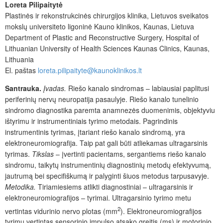
Loreta Pilipaitytė
Plastinės ir rekonstrukcinės chirurgijos klinika, Lietuvos sveikatos
mokslų universiteto ligoninė Kauno klinikos, Kaunas, Lietuva
Department of Plastic and Reconstructive Surgery, Hospital of
Lithuanian University of Health Sciences Kaunas Clinics, Kaunas,
Lithuania
El. paštas
loreta.pilipaityte@kaunoklinikos.lt
Santrauka.
Įvadas.
Riešo kanalo sindromas – labiausiai paplitusi
periferinių nervų neuropatija pasaulyje. Riešo kanalo tunelinio
sindromo diagnostika paremta anamnezės duomenimis, objektyviu
ištyrimu ir instrumentiniais tyrimo metodais. Pagrindinis
instrumentinis tyrimas, įtariant riešo kanalo sindromą, yra
elektroneuromiografija. Taip pat gali būti atliekamas ultragarsinis
tyrimas.
Tikslas
– įvertinti pacientams, sergantiems riešo kanalo
sindromu, taikytų instrumentinių diagnostinių metodų efektyvumą,
jautrumą bei specifiškumą ir palyginti šiuos metodus tarpusavyje.
Metodika.
Tiriamiesiems atlikti diagnostiniai – ultragarsinis ir
elektroneuromiografijos – tyrimai. Ultragarsinio tyrimo metu
2
vertintas vidurinio nervo plotas (mm
). Elektroneuromiografijos
tyrimu vertintas sensorinio impulso atsako greitis (ms) ir motorinio