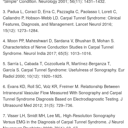
“Simple” Condition. Neurology 2001; 56(11): 1431–1432.
3. Padua L, Coraci D, Erra C, Pazzaglia C, Paolasso I, Loreti C,
Caliandro P, Hobson-Webb LD. Carpal Tunnel Syndrome: Clinical
Features, Diagnosis, and Management. Lancet Neurol 2016;
15(12): 1273–1284.
4. Moon PP, Maheshwari D, Sardana V, Bhushan B, Mohan S.
Characteristics of Nerve Conduction Studies in Carpal Tunnel
Syndrome. Neurol India 2017; 65(5): 1013–1016.
5. Sarría L, Cabada T, Cozcolluela R, Martínez-Berganza T,
García S. Carpal Tunnel Syndrome: Usefulness of Sonography. Eur
Radiol 2000; 10(12): 1920–1925.
6. Evans KD, Roll SC, Volz KR, Freimer M. Relationship Between
Intraneural Vascular Flow Measured With Sonography and Carpal
Tunnel Syndrome Diagnosis Based on Electrodiagnostic Testing. J
Ultrasound Med 2012; 31(5): 729–736.
7. Visser LH, Smidt MH, Lee ML. High-Resolution Sonography
Versus EMG in the Diagnosis of Carpal Tunnel Syndrome. J Neurol