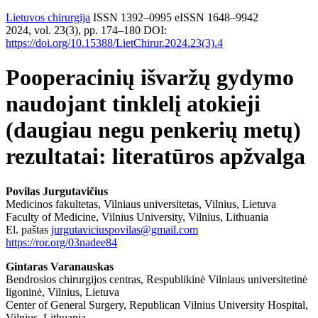
Lietuvos chirurgija
ISSN 1392–0995
eISSN 1648–9942
2024, vol. 23(3), pp. 174–180
DOI:
https://doi.org/10.15388/LietChirur.2024.23(3).4
Pooperacinių išvaržų gydymo
naudojant tinklelį atokieji
(daugiau negu penkerių metų)
rezultatai: literatūros apžvalga
Povilas Jurgutavičius
Medicinos fakultetas, Vilniaus universitetas, Vilnius, Lietuva
Faculty of Medicine, Vilnius University, Vilnius, Lithuania
El. paštas
jurgutaviciuspovilas@gmail.com
https://ror.org/03nadee84
Gintaras Varanauskas
Bendrosios chirurgijos centras, Respublikinė Vilniaus universitetinė
ligoninė, Vilnius, Lietuva
Center of General Surgery, Republican Vilnius University Hospital,
Vilnius, Lithuania