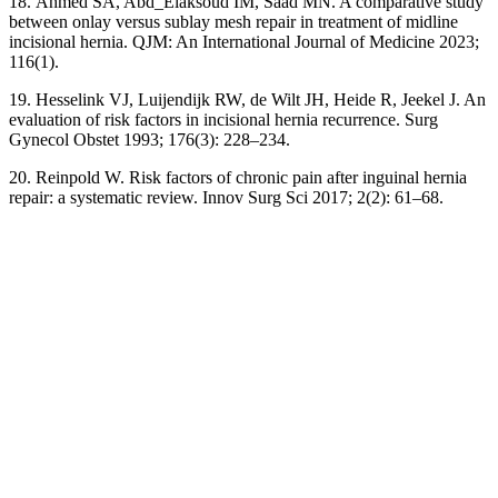
18. Ahmed
SA, Abd_Elaksoud
IM, Saad
MN. A comparative study
between onlay versus sublay mesh repair in treatment of midline
incisional hernia. QJM: An International Journal of Medicine 2023;
116(1).
19. Hesselink
VJ, Luijendijk
RW, de Wilt
JH, Heide
R, Jeekel
J. An
evaluation of risk factors in incisional hernia recurrence. Surg
Gynecol Obstet 1993; 176(3): 228–234.
20. Reinpold
W. Risk factors of chronic pain after inguinal hernia
repair: a systematic review. Innov Surg Sci 2017; 2(2): 61–68.