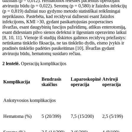
dažniais (p
=
0,012). Hematomos retesnės pacientus operuojant
atviruoju
būdu (p
=
0,022). Seromų (p
=
0,580) ir žaizdos infekcijų
(p
=
0,819) dažniai nuo gydymo metodo statistiškai reikšmingai
nepriklauso. Pastebėta, kad recidyvai dažnesni esant
žaizdos
infekcijoms, KMI
>30, gydant pasikartojusias pooperacines
išvaržas, esant daugybini
ų
fascijos pažeidim
ų
, atlikus enterotomiją,
esant didesniam pilvo sienos defektui ir ilgesniam operavimo laikui
[8, 10, 11]. Vienoje
iš studijų išskirtos galimos recidyvų priežastys:
netinkama tinklelio fiksacija, ne tas tinklelio dydis, eismo įvykis ir
pradinės tinklelio padėties pasikeitimas [10]. Išvaržas gydant
atviruoju
būdu
, hematomų susidaro re
čiau.
2
lentelė.
Operacijų komplikacijos
Bendrasis
Laparoskopin
ė
Atviroji
Komplikacija
skaičius
operacija
operacija
Ankstyvosios komplikacijos
Hematoma (%)
5 (20/399)
7,5 (15/200)
2,5 (5/199)