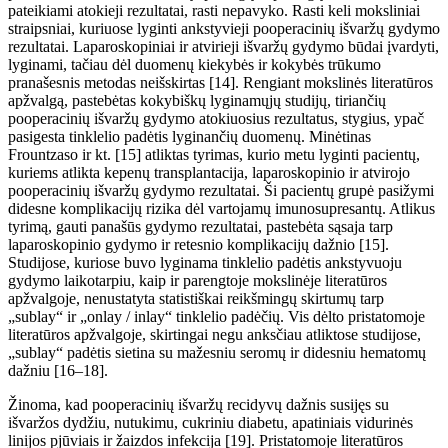
pateikiami atokieji rezultatai, rasti nepavyko. Rasti keli moksliniai
straipsniai, kuriuose lyginti ankstyvieji pooperacinių išvaržų gydymo
rezultatai. Laparoskopiniai ir atvirieji
išvaržų gydymo būdai įvard
yti,
lyginami, tačiau d
ėl duomenų kiekybės ir kokybės trūkumo
pranašesnis metodas neišskirtas
[14]. Rengiant mokslinės literatūros
apžvalgą, pastebėtas kokybiškų lyginamųjų studijų, tiriančių
pooperacinių išvaržų gydymo atokiuosius rezultatus, stygius, ypač
pasigesta tinklelio padėtis lyginančių duomenų. Minėtinas
Frountzaso ir kt. [15] atliktas tyrimas, kurio metu lyginti pacientų,
kuriems atlikta kepenų transplantacija, laparoskopinio ir atvirojo
pooperacinių išvaržų gydymo rezultatai.
Ši
pacientų grupė pasižymi
didesne komplikacijų rizika dėl vartojamų imunosupresantų. Atlikus
tyrimą, gauti panašūs gydymo rezultatai, pastebėta
sąsaj
a tarp
laparoskopinio gydymo ir retesnio komplikacijų dažnio [15].
Studijose, kuriose buvo lyginama tinklelio padėtis ankstyvuoju
gydymo laikotarpiu, kaip ir parengtoje mokslinėje literatūros
apžvalgoje, nenustatyta statistiškai reikšmingų skirtumų tarp
„sublay“ ir „onlay
/
inlay“ tinklelio padėčių. Vis
dėlto
pristatomoje
literatūros apžvalgoje, skirtingai negu anksčiau atliktose studijose,
„sublay“ padėtis sietina su mažesniu seromų ir didesniu hematomų
dažniu [16–18].
Žinoma
, kad pooperacini
ų išvaržų recidyvų dažnis susijęs su
išvaržos dydžiu, nutukimu, cukriniu diabetu, apatiniais vidurinės
linijos pjūviais
ir žaizdos infekcija [19]. Pristatomoje literatūros