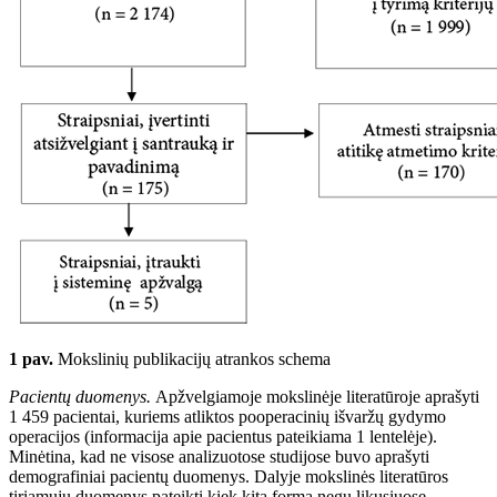
1 pav.
Mokslinių publikacijų atrankos schema
Pacientų duomenys.
Apžvelgiamoje mokslinėje literatūroje aprašyti
1
459
pacientai, kuriems atliktos pooperacini
ų išv
arž
ų
gydymo
operacijos (informacija apie pacientus pateikiama 1
lentelėje).
Minėtina, kad ne visose analizuotose studijose buvo aprašyti
demografiniai pacientų duomenys. Dalyje mokslinės literatūros
tiriamųjų duomenys pateikti kiek kita forma negu likusiuose