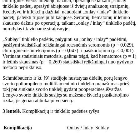
chirurginės vietos infekcijų dažniai, operacijose taikant „sublay“
tinklelio padėtį, aprašyti abiejuose
iš dviejų analizuotų
straipsni
ų
.
Recidyv
ų
ir infekcijų dažniai, naudojant „onlay
/
inlay“ tinklelio
padėtį, pateikti trijose publikacijose. Seromų, hematomų ir lėtinio
skausmo dažnis po operacijų, taikant „onlay
/
inlay“ tinklelio padėt
į,
nurodytas
tik viename straipsnyje.
„Sublay“ tinklelio padėtis, palyginti su „onlay
/
inlay“ padėtimi,
pasižymi statistiškai reikšmingai retesnėmis seromomis (p
=
0,029),
chirurgin
ė
mis infekcijomis (p
=
0,047) ir pasikartojimu (p
<
0,001).
Vertinant statistiniais metodais, galima teigti, kad hematomos (p
=
1)
ir l
ėtinis skausmas
(p
=
0,269) statistiškai reikšmingai nuo gydymo
metodo nepriklauso.
Schmidbauerio ir kt. [9] studijoje nustatytas didelių porų lengvo
svorio polipropileno multifilamentinio tinklelio pranašumas prieš
tokį pat sunkaus svorio tinklelį gydant pooperacines išvaržas.
Lengvo svorio tink­lelis susijęs su mažesne išvaržų pasikartojimo
rizika, jis geriau atitinka pilvo sien
ą.
3 lentelė.
Komplikacij
ų ir
tinklelio padėties ryšys
Komplikacija
Onlay
/
Inlay
Sublay