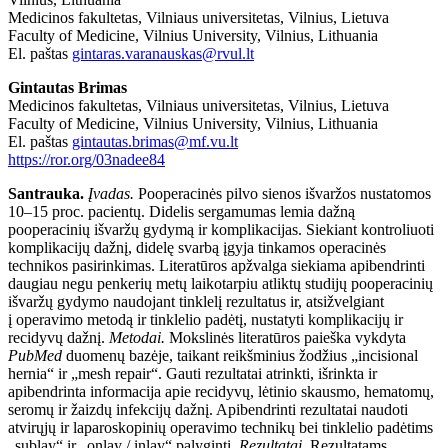
Medicinos fakultetas, Vilniaus universitetas, Vilnius, Lietuva
Faculty of Medicine, Vilnius University, Vilnius, Lithuania
El. paštas
gintaras.varanauskas@rvul.lt
Gintautas Brimas
Medicinos fakultetas, Vilniaus universitetas, Vilnius, Lietuva
Faculty of Medicine, Vilnius University, Vilnius, Lithuania
El.
paštas
gintautas.brimas@mf.vu.lt
https://ror.org/03nadee84
Santrauka.
Įvadas.
Pooperacinės pilvo sienos išvaržos nustatomos
10–15 proc. pacientų. Didelis sergamumas lemia dažną
pooperacinių išvaržų gydymą ir komplikacijas. Siekiant kontroliuoti
komplikacijų dažnį, didelę svarbą įgyja tinkamos operacinės
technikos pasirinkimas. Literatūros apžvalga siekiama apibendrinti
daugiau negu penkerių metų laikotarpiu atliktų studijų pooperacinių
išvaržų gydymo naudojant tinklelį rezultatus ir, atsižvelgiant
į operavimo metodą ir tinklelio padėtį, nustatyti komplikacijų ir
recidyvų dažnį.
Metodai.
Mokslinės literatūros paieška vykdyta
PubMed
duomenų bazėje, taikant reikšminius žodžius „incisional
hernia“ ir „mesh repair“. Gauti rezultatai atrinkti, išrinkta ir
apibendrinta informacija apie recidyvų, lėtinio skausmo, hematomų,
seromų ir žaizdų infekcijų dažnį. Apibendrinti rezultatai naudoti
atvirųjų ir laparoskopinių operavimo technikų bei tinklelio padėtims
„sublay“ ir „onlay / inlay“ palyginti.
Rezultatai.
Rezultatams