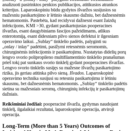
analizuoti pasirinktos penkios publikacijos, atitikusios atrankos
kriterijus. Laparoskopiniu būdu gydytos išvaržos susijusios su
mažesniu pasikartojimo ir lėtinio skausmo dažniu, bet dažnesnėmis
hematomomis. Pastebėta, kad recidyvai dažnesni esant žaizdų
infekcijoms, KMI >30, gydant pasikartojusias pooperacines
išvaržas, esant daugybiniams fascijos pažeidimams, atlikus
enterotomiją, esant didesniam pilvo sienos defektui ir ilgesniam
operavimo laikui. „Sublay“ tinklelio padėtis, palyginti su
„onlay / inlay“ padėtimi, pasižymi retesnėmis seromomis,
chirurginėmis infekcijomis ir pasikartojimu. Nustatytas didelių porų
lengvo svorio polipropileno multifilamentinio tinklelio pranašumas
prieš tokį pat sunkaus svorio tinklelį gydant pooperacines išvaržas.
Lengvo svorio tinklelis susijęs su mažesne išvaržų pasikartojimo
rizika, jis geriau atitinka pilvo sieną.
Išvados.
Laparoskopinė
operavimo technika susijusi su retesniu pasikartojimu ir lėtiniu
skausmu, bet dažnesnėmis hematomomis. „Sublay“ tinklelio padėtis
sietina su mažesniais seromų, chirurginių infekcijų ir pasikartojimų
dažniais.
Reikšminiai žodžiai:
pooperacinė išvarža, gydymas naudojant
tinklel
į
, ilgalaikiai rezultatai, laparoskopinė operacija, atviroji
operacija.
Long-Term (More than 5 Years) Outcomes of