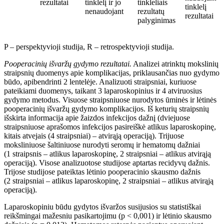
rezultatai
tinklel
į
ir jo
tinkleliais
tinklel
į
nenaudojant
rezultatų
rezultatai
palyginimas
P – perspektyvioji studija, R – retrospektyvioji studija.
Pooperacinių išvaržų gydymo rezultatai.
Analizei atrinktų mokslini
ų
straipsni
ų duomenys apie komplikacijas
, priklausančias nuo gydymo
būdo, apibendrinti 2
lentel
ėje
. Analizuoti straipsniai, kuriuose
pateikiami duomenys, taikant 3 laparoskopinius ir 4
atviruosius
gydymo metodus. Visuose straipsniuose nurodytos
ūminė
s ir lėtin
ė
s
pooperacinių išvaržų gydymo komplikacijos. Iš keturių straipsni
ų
išskirta
informacija apie
žaizdos
infekcijos da
žnį
(dviejuose
straipsniuose aprašomos infekcijos pasireiškė atlikus laparoskopin
ę,
kitais atvejais (
4
straipsniai) –
atvir
ąją
operacij
ą)
. Trijuose
moksliniuose šaltiniuose nurodyti seromų ir hematomų dažniai
(1 straipsnis – atlikus laparoskopin
ę,
2
straipsniai – atlikus
atvir
ąją
operacij
ą)
. Visose analizuotose studijose aptartas recidyvų dažnis.
Trijose studijose pateiktas
lėtinio pooperacinio skausmo dažn
is
(2
straipsniai – atlikus
laparoskopin
ę,
2
straipsniai – atlikus
atvir
ąją
operacij
ą)
.
Laparoskopiniu būdu gydytos išvaržos susijusios su statistiškai
reikšmingai mažesniu pasikartojimu (p
<
0,001) ir l
ėtinio skausmo