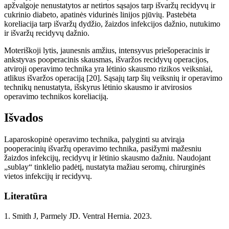
apžvalgoje nenustatytos ar netirtos
sąsajos tarp išvaržų
recidyvų ir
cukrinio diabeto, apatinės vidurinės linijos pjūvių. Pastebėta
koreliacija tarp išvaržų dydžio, žaizdos infekcijos dažnio, nutukimo
ir išvaržų recidyvų dažnio.
Moteriškoji lytis, jaunesnis amžius, intensyvus priešoperacinis ir
ankstyvas pooperacinis skausmas, išvaržos recidyv
ų
operacijos,
atviroji operavimo technika yra lėtinio skausmo rizikos veiksniai,
atlikus
išvarž
os operacij
ą
[20]. S
ąsajų
tarp šių veiksnių ir operavimo
technikų nenustatyta, i
šskyrus lėtin
io skausmo ir atvirosios
operavimo technikos koreliaciją.
Išvados
Laparoskopinė operavimo technika, palyginti su atvirąja
pooperacinių
išvaržų operavimo technika,
pasižymi mažesniu
žaizdos
infekcijų, recidyvų ir lėtinio skausmo dažniu. Naudojant
„sublay“ tinklelio padėtį, nustatyta mažiau seromų, chirurginės
vietos infekcijų ir recidyvų.
Literat
ūr
a
1.
Smith
J, Parmely
JD. Ventral Hernia. 2023.