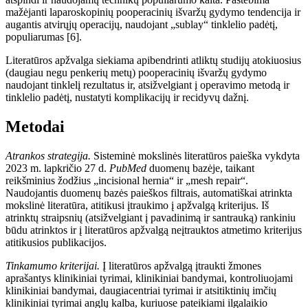
mažėjanti laparoskopini
ų
pooperacinių išvaržų gydymo tendencija ir
augantis atvirųjų operacijų, naudojant „sublay“ tinklelio padėtį,
populiarumas [6].
Literatūros apžvalga siekiama apibendrinti atliktų studijų atokiuosius
(daugiau negu penkerių met
ų
) pooperacinių išvaržų gydymo
naudojant tinklel
į
rezultatus ir, atsižvelgiant į
operavimo metodą ir
tinklelio padėtį, nustatyti komplikacijų ir recidyvų dažnį.
Metodai
Atrankos strategija.
Sisteminė mokslinės literatūros paieška vykdyta
2023
m. lapkričio 27
d.
PubMed
duomenų bazėje, taikant
reikšminius žodžius „incisional hernia“ ir „mesh repair“.
Naudojantis duomenų bazės paieškos filtrais, automatiškai atrinkta
mokslinė literatūra, atitikusi įtraukimo
į apžvalgą
kriterijus. Iš
atrinktų straipsnių (atsižvelgiant į pavadinimą ir santrauką) rankiniu
būdu atrinktos ir
į literatūros apžvalgą neįtrauktos atmetimo kriterijus
atitikusios publikacijos.
Tinkamumo kriterijai.
Į literatūros apžvalgą įtraukti žmones
aprašantys klinikiniai tyrimai, klinikiniai bandymai, kontroliuojami
klinikiniai bandymai, daugiacentriai tyrimai ir atsitiktinių imčių
klinikiniai tyrimai anglų kalba, kuriuose pateikiami ilgalaikio