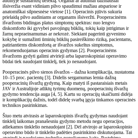
audinyje susidariusį defektą. Organai ar audiniai dažniausiai
išsiveržia esant vidiniam pilvo spaudimui mažiau atspariose ir
anatomiškai silpnesnėse vietose [1]. Operacinis pjūvis sukuria
prielaidą pilvo audiniams ar organams
išsiverž
ti. Pooperacinėms
išvaržoms būdingas platus simptomų spekt­ras: nuo lengvo
diskomforto iki gyvybei pavojingų būklių, tokių kaip įstrigimas ir
žarnų nepraeinamumas
ar nekroz
ė
. Siekiant pagerinti gyvenimo
kokybę ir sumažinti ūminių
būklių pasireiškimo riziką
, pacientams,
patiriantiems diskomfortą ar
išvaržos sukeltus
simptomus,
rekomenduojamas operacinis gydymas [2]. Pooperacinėms
išvaržoms gydyti galimi atvirieji arba laparoskopiniai operavimo
būdai tiek naudojant tinklel
į, tiek
jo nenaudojant.
Pooperacinės pilvo sienos
išvaržos
– dažna komplikacija, nustatoma
10–15
proc. pacientų [3]. Didelis sergamumas lemia dažną
pooperacinių išvaržų gydymą. Kaip matyti iš pastaraisiais metais
JAV ir Australijoje atliktų tyrimų duomen
ų
, pooperacinių išvaržų
gydymo tendencija auga [4,
5]. Kartu su operacijų skaičiumi didėja
ir komplikacijų dažnis, todėl didelę svarbą įgyja tinkamos operacinės
technikos pasirinkimas.
Šiuo metu atviras
is ar laparoskopinis
išvaržų gydymas
naudojant
tinklel
į
laikomas pranašesniu gydymo metodu negu operacijos,
atliekamos tinklelio nenaudojant [2]. Dėl atvirojo ar laparoskopinio
operavimo būdo ir tinklelio padėties pasirinkimo diskutuojama. Tai
atspindi ir naudojamų technikų populiarumo kaita. Pastebima