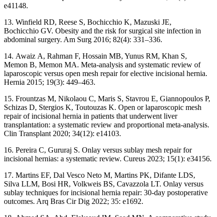
e41148.
13. Winfield
RD, Reese
S, Bochicchio
K, Mazuski
JE,
Bochicchio
GV. Obesity and the risk for surgical site infection in
abdominal surgery. Am Surg 2016; 82(4): 331–336.
14. Awaiz
A, Rahman
F, Hossain
MB, Yunus
RM, Khan
S,
Memon
B, Memon
MA. Meta-analysis and systematic review of
laparoscopic versus open mesh repair for elective incisional hernia.
Hernia 2015; 19(3): 449–463.
15. Frountzas
M, Nikolaou
C, Maris
S, Stavrou
E, Giannopoulos
P,
Schizas
D, Stergios
K, Toutouzas
K. Open or laparoscopic mesh
repair of incisional hernia in patients that underwent liver
transplantation: a systematic review and proportional meta-analysis.
Clin Transplant 2020; 34(12): e14103.
16. Pereira
C, Gururaj
S. Onlay versus sublay mesh repair for
incisional hernias: a systematic review. Cureus 2023; 15(1): e34156.
17. Martins
EF, Dal Vesco Neto
M, Martins
PK, Difante
LDS,
Silva
LLM, Bosi
HR, Volkweis
BS, Cavazzola
LT. Onlay versus
sublay techniques for incisional hernia repair: 30-day postoperative
outcomes. Arq Bras Cir Dig 2022; 35: e1692.