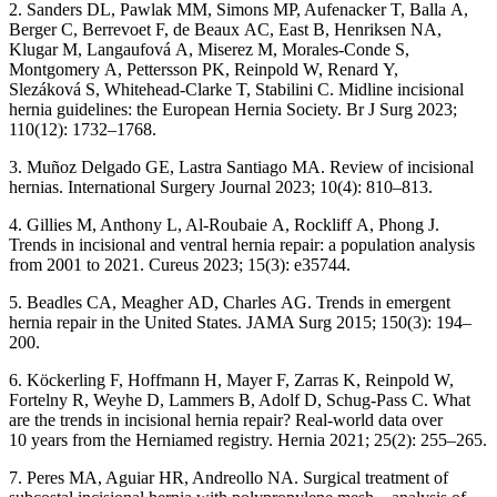
2.
Sanders
DL, Pawlak
MM, Simons MP, Aufenacker
T, Balla
A,
Berger C, Berrevoet
F, de Beaux
AC, East
B, Henriksen
NA,
Klugar
M, Langaufová
A, Miserez
M, Morales-Conde
S,
Montgomery
A, Pettersson
PK, Reinpold
W, Renard
Y,
Slezáková
S, Whitehead-Clarke
T, Stabilini
C. Midline incisional
hernia guidelines: the European Hernia Society. Br
J
Surg 2023;
110(12): 1732–1768.
3.
Muñoz Delgado
GE, Lastra Santiago
MA. Review of incisional
hernias. International Surgery Journal 2023; 10(4): 810–813.
4.
Gillies
M, Anthony
L, Al-Roubaie
A, Rockliff
A, Phong
J.
Trends in incisional and ventral hernia repair: a population analysis
from 2001 to 2021. Cureus 2023; 15(3): e35744.
5.
Beadles
CA, Meagher
AD, Charles
AG. Trends in emergent
hernia repair in the United States. JAMA Surg 2015; 150(3): 194–
200.
6. Köckerling
F, Hoffmann
H, Mayer
F, Zarras
K, Reinpold
W,
Fortelny
R, Weyhe
D, Lammers
B, Adolf
D, Schug-Pass
C. What
are the trends in incisional hernia repair? Real-world data over
10
years from the Herniamed registry. Hernia 2021; 25(2): 255–265.
7. Peres
MA, Aguiar
HR, Andreollo
NA. Surgical treatment of