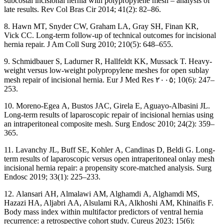
subcostal incisional hernia with polypropylene mesh – analysis of
late results. Rev Col Bras Cir 2014; 41(2): 82–86.
8. Hawn
MT, Snyder
CW, Graham
LA, Gray
SH, Finan
KR,
Vick
CC. Long-term follow-up of technical outcomes for incisional
hernia repair. J Am Coll Surg 2010; 210(5): 648–655.
9. Schmidbauer S, Ladurner R, Hallfeldt KK, Mussack T. Heavy-
weight versus low-weight polypropylene meshes for open sublay
mesh repair of incisional hernia. Eur J
Med Res ٢٠٠٥
; 10(6): 247–
253.
10. Moreno-Egea
A, Bustos
JAC, Girela
E, Aguayo-Albasini JL.
Long-term results of laparoscopic repair of incisional hernias using
an intraperitoneal composite mesh. Surg Endosc 2010; 24(2): 359–
365.
11. Lavanchy
JL, Buff
SE, Kohler
A, Candinas
D, Beldi
G. Long-
term results of laparoscopic versus open intraperitoneal onlay mesh
incisional hernia repair: a
propensity score-matched analysis. Surg
Endosc 2019; 33(1): 225–233.
12. Alansari
AH, Almalawi
AM, Alghamdi
A, Alghamdi
MS,
Hazazi
HA, Aljabri
AA, Alsulami
RA, Alkhoshi
AM, Khinaifis
F.
Body mass index within multifactor predictors of ventral hernia
recurrence: a retrospective cohort study. Cureus 2023; 15(6):