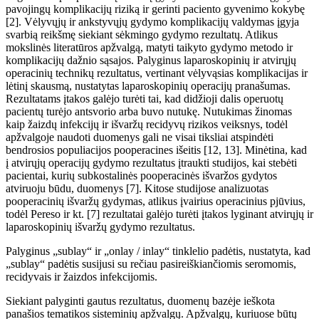
pavojingų komplikacijų rizik
ą
ir gerinti paciento gyvenimo kokyb
ę
[2]. V
ėlyvųjų ir ankstyvųjų gydymo komplikacijų valdymas
įgyja
svarbią reikšmę siekiant sėkmingo gydymo rezultatų. Atlikus
mokslinės literatūros apžvalg
ą,
matyti taikyto gydymo metodo ir
komplikacijų dažnio
sąsajos
. Palyginus laparoskopinių ir atvirųjų
operacinių technikų rezultatus, vertinant vėlyvąsias komplikacijas ir
lėtinį skausmą, nustatytas laparoskopinių operacijų pranašumas.
Rezultatams įtakos galėjo turėti tai, kad didžioji dalis operuotų
pacientų turėjo antsvorio arba buvo nutukę. Nutukimas žinomas
kaip
žaizdų
infekcijų ir išvaržų recidyvų rizikos veiksnys, todėl
apžvalgoje naudoti duomenys gali ne visai tiksliai atspindėti
bendrosios populiacijos pooperacines išeitis [12,
13]. Minėtina, kad
į atvirųjų operacijų gydymo rezultatus įtraukti studijos, kai stebėti
pacientai, kurių subkostalinės pooperacinės išvaržos gydytos
atviruoju
būdu
, duomenys [7]. Kitose studijose analizuotas
pooperacinių išvaržų gydymas, atlikus įvairius operacinius pjūvius,
todėl Pereso ir kt. [7] rezultatai galėjo turėti įtakos lyginant atvirųjų ir
laparoskopinių išvaržų gydymo rezultatus.
Palyginus „sublay“ ir „onlay
/
inlay“ tinklelio padėtis, nustatyta, kad
„sublay“ padėtis susijusi su re
čiau pasireiškiančiomis
seromomis,
recidyvais ir žaizdos infekcijomis.
Siekiant palyginti gautus rezultatus, duomenų bazėje ieškota
panašios tematikos sisteminių apžvalgų. Apžvalgų, kuriuose būtų