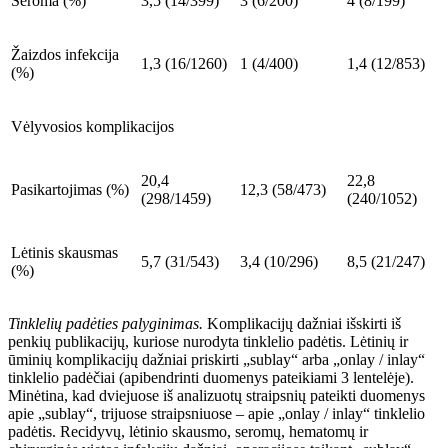
Seroma (%)
3,5 (14/399)
3 (6/200)
4 (8/199)
Žaizdos
infekcija
1,3 (16/1260)
1 (4/400)
1,4 (12/853)
(%)
Vėlyvosios komplikacijos
20,4
22,8
Pasikartojimas (%)
12,3 (58/473)
(298/1459)
(240/1052)
Lėtinis skausmas
5,7 (31/543)
3,4 (10/296)
8,5 (21/247)
(%)
Tinklelių padėties palyginimas.
Komplikacijų dažniai išskirti iš
penkių publikacij
ų
, kuriose nurodyta tink­lelio padėtis. Lėtinių ir
ūminių komplikacijų dažniai priskirti „sublay“ arba „onlay
/
inlay“
tinklelio padėčiai (apibendrinti duomenys pateikiami 3
lentelėje).
Minėtina, kad dviejuose iš analizuotų straipsni
ų
pateikti duomenys
apie „sublay“, trijuose straipsniuose – apie „onlay
/
inlay“ tinklelio
padėtis. Recidyvų, lėtinio skausmo, seromų, hematomų ir