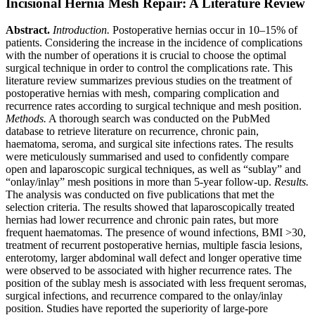
Incisional Hernia Mesh Repair: A Literature Review
A
bstract.
Introduction.
Postoperative hernias occur in 10–15% of
patients. Considering the increase in the incidence of complications
with the number of operations it is crucial to choose the optimal
surgical technique in order to control the complications rate. This
literature review summarizes previous studies on the treatment of
postoperative hernias with mesh, comparing complication and
recurrence rates according to surgical technique and mesh position.
Methods.
A thorough search was conducted on the PubMed
database to retrieve literature on recurrence, chronic pain,
haematoma, seroma, and surgical site infections rates. The results
were meticulously summarised and used to confidently compare
open and laparoscopic surgical techniques, as well as “sublay” and
“onlay/inlay” mesh positions in more than 5-year follow-up.
Results.
The analysis was conducted on five publications that met the
selection criteria. The results showed that laparoscopically treated
hernias had lower recurrence and chronic pain rates, but more
frequent haematomas. The presence of wound infections, BMI
>30,
treatment of recurrent postoperative hernias, multiple fascia lesions,
enterotomy, larger abdominal wall defect and longer operative time
were observed to be associated with higher recurrence rates. The
position of the sublay mesh is associated with less frequent seromas,
surgical infections, and recurrence compared to the onlay/inlay
position. Studies have reported the superiority of large-pore