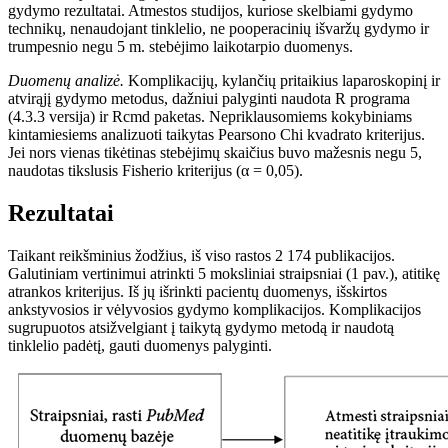
gydymo rezultatai. Atmestos studijos, kuriose skelbiami gydymo
technikų, nenaudojant tinklelio, ne pooperacinių išvaržų gydymo ir
trumpesnio negu 5 m. stebėjimo laikotarpio duomenys.
Duomenų analizė.
Komplikacijų, kylančių pritaikius laparoskopin
į
ir
atvir
ąjį
gydymo metodus, dažniui palyginti naudota R
programa
(4.3.3
versija) ir Rcmd paketas. Nepriklausomiems kokybiniams
kintamiesiems analizuoti taikytas Pearsono Chi kvadrato kriterijus.
Jei nors vienas tikėtinas stebėjimų skaičius buvo mažesnis negu 5,
naudotas tikslusis Fisherio kriterijus (
α
=
0,05).
Rezultatai
Taikant reikšminius žodžius, iš viso rastos 2
174 publikacijos.
Galutiniam vertinimui atrinkti 5 moksliniai straipsniai (1 pav.), atitik
ę
atrankos kriterijus. Iš jų išrinkti pacientų duomenys, išskirtos
ankstyvosios ir vėlyvosios gydymo komplikacijos. Komplikacijos
sugrupuotos atsižvelgiant į taikytą gydymo metodą ir naudotą
tinklelio padėtį, gauti duomenys palyginti.