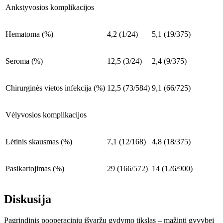
Ankstyvosios komplikacijos
Hematoma (%)
4,2 (1/24)
5,1 (19/375)
Seroma (%)
12,5 (3/24)
2,4 (9/375)
Chirurginės vietos infekcija (%)
12,5 (73/584)
9,1 (66/725)
Vėlyvosios komplikacijos
Lėtinis skausmas (%)
7,1 (12/168)
4,8 (18/375)
Pasikartojimas (%)
29 (166/572)
14 (126/900)
Diskusija
Pagrindinis pooperacini
ų išvaržų gydymo tikslas
– mažinti gyvybei