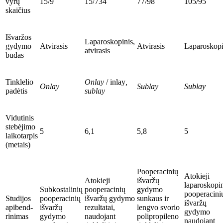
vyrų
15/9
15/734
77/98
105/95
skaičius
Išvaržos
Laparoskopinis,
gydymo
Atvirasis
Atvirasis
Laparoskopi
atvirasis
būdas
Tinklelio
Onlay
/ inlay
,
Onlay
Sublay
Sublay
padėtis
sublay
Vidutinis
stebėjimo
5
6,1
5,8
5
laikotarpis
(metais)
Pooperacinių
Atokieji
Atokieji
išvaržų
laparoskopi
Subkostalinių
pooperacinių
gydymo
pooperacini
Studijos
pooperacinių
išvaržų gydymo
sunkaus ir
išvaržų
apibend­
išvaržų
rezultatai,
lengvo svorio
gydymo
rinimas
gydymo
naudojant
polipropileno
naudojant