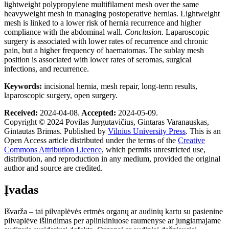
lightweight polypropylene multifilament mesh over the same
heavyweight mesh in managing postoperative hernias. Lightweight
mesh is linked to a lower risk of hernia recurrence and higher
compliance with the abdominal wall.
Conclusion.
Laparoscopic
surgery is associated with lower rates of recurrence and chronic
pain, but a higher frequency of haematomas. The sublay mesh
position is associated with lower rates of seromas, surgical
infections, and recurrence.
Keywords:
incisional hernia, mesh repair, long-term results,
laparoscopic surgery, open surgery.
Received:
2024-04-08.
Accepted:
2024-05-09.
Copyright © 2024
Povilas Jurgutavičius, Gintaras Varanauskas,
Gintautas Brimas
. Published by
Vilnius University Press
. This is an
Open Access article distributed under the terms of the
Creative
Commons Attribution Licence
, which permits unrestricted use,
distribution, and reproduction in any medium, provided the original
author and source are credited.
Įvadas
Išvarža – tai pilvaplėvės ertmės organų ar audinių kartu su pasienine
pilvaplėve išlindimas per aplinkiniuose raumenyse ar jungiamajame