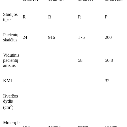
Studijos
R
R
R
P
tipas
Pacientų
24
916
175
200
skaičius
Vidutinis
pacientų
–
–
58
56,8
amžius
KMI
–
–
–
32
Išvaržos
dydis
–
–
–
–
2
(cm
)
Moterų ir