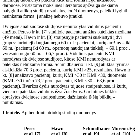
darbuose. Pristatoma mokslinės literatūros apžvalga siekiama
palyginti atliktų studijų rezultatus, todėl duomenys, pateikti lyginti
netinkama forma, į analizę nebuvo įtraukti.
Dviejose analizuotose studijose nenurodytas vidutinis pacientų
amžius. Pereso ir kt.
[7] studijoje pacientų amžius pateiktas mediana
(49
metai)
. Hawn ir kt. [8] straipsnyje pacientai suskirstyti į dvi
grupes: turintieji daugiau negu 60
m.
ir pacientai, kurių amžius – iki
60
m. (pacientų iki 60 m., operuotų naudojant tinklel
į
, – 69,1
proc.,
vyresnių negu 60
m. –
66,7
proc.). Vidutinis pacientų KMI
nurodytas tik dviejose studijose, kitose KMI nenurodytas ar
pateiktas netinkama forma. Schmidbauerio ir kt. [9] atliktas tyrimas
atskleidžia 70,3
proc.
pacientų, kurių KMI
>
25, rezultatus. Hawn ir
kt. [8] analizavo pacientų, kurių KMI
>30 ir KMI
<30, duomenis
(KMI
>30 turėjo 73,2
proc. pacient
ų
, KMI
<30 – 63,6
proc.
pacient
ų
). Išvaržos dydis nurodytas trijuose straipsniuose, iš kurių
viename pateiktas vidutinis išvaržos dydis. Gretutin
ės būklės
aprašytos
dviejuose straipsniuose, dažniausia iš
šių būklių
–
nutukimas.
1 lentelė.
Apibendrinti atrinktų studijų duomenys
Peres
Hawn
Schmidbauer
Moreno-Eg
et al. [7]
et al. [8]
et al. [9]
et al. [10]